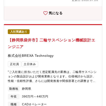
更新日 2026.07.28
関する高度なCAE解析スキル・静解析・動解析の実務経験および
標準化知見・最先端のCAEツールを活用し、車両の安全性向上に
直接貢献できるポジションです！・解析から標準化まで関わるこ
気になる
とで、技術力と汎用性を兼ね備えたエンジニアへ成長可能！・大
規模開発に携わりながら、専門性を高め市場価値を高められる環
境です！"
入社実績あり
【静岡県袋井市】二輪サスペンション機械設計エ
ンジニア
株式会社BREXA Technology
正社員
土日休み
"ご入社後に担当いただく想定配属先の業務は、二輪用サスペンシ
ョンの製品設計および開発業務となります。仕様検討から設計、
性能・信頼性評価、さらには開発推進や関係部署との調整まで幅
広く携わり、製品の品質向上と開発効率化に貢献いただきます。
勤務地
静岡県
製品設計：サスペンション製品の構造設計および仕様検討を実施
性能評価：開発段階における性能試験および評価・改善検討信頼
年収
390万円～440万円
性評価：耐久性や信頼性に関する評価業務および品質向上対応開
発推進：開発計画の立案および進捗管理、成果の取りまとめ渉外
職種
CADオペレーター