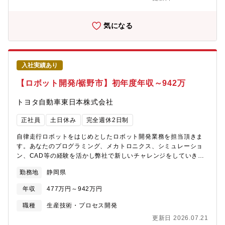
導・教育、およびチームビルディングなど▼使用ツールの事例
※研修あり CAD：NX、CATIAなど CAE：Simcenter 3D、
Simcent?STAR-CCM+、Nastran、Abaqus 、その他解析ソフ
気になる
ト シミュレーションソフト：TECNOMATIX Process
Simulate（Robotics）、TECNOMATIX Plant Simulationなど
プラットフォーム：Teamcenter、3DEXPERIENCEなど 【組
織】第一事業本部：関東圏で働く既存メンバー約300名※今回は東
入社実績あり
海圏メンバーとして新規で募集し、継続的に増員予定となりま
す。▼会社をあげてスキルUPを応援！
【ロボット開発/裾野市】初年度年収～942万
――――――――――――――■eラーニング講座は無料で受講可
能。■資格取得支援制度あり（対象資格100種類以上、最大10万円
トヨタ自動車東日本株式会社
の報奨金）募集要項製造業のデジタル化が急速に進むなか、弊社
はものづくりの本場、愛知県において、高度な技術が必要とされ
正社員
土日休み
完全週休2日制
る自動車の車載組込みソフトウェア開発を主な事業として、40年
以上歩みを進めてきた歴史ある会社です。本求人は製造業のDXに
自律走行ロボットをはじめとしたロボット開発業務を担当頂きま
関わるポジションです【現場で活躍しているエンジニアの例】Aさ
す。あなたのプログラミング、メカトロニクス、シミュレーショ
ん（入社1年目）自動車メーカーでCADツールを用いた自動車部品
ン、CAD等の経験を活かし弊社で新しいチャレンジをしていきま
の3Dモデリング、設計最適化CAEツールによる構造解析、熱解
せんか？【この仕事の魅力】世の中の人々の幸福に繋がる幅広い
勤務地
静岡県
析、流体解析、性能検証と改善提案他部門と協業し、基礎的な力
ニーズに目を向けて、AIやロボティックス技術など最新技術を実
を磨いていますBさん（入社5年目）自動車メーカーで、ロボット
証・実装の現場で磨き上げ、広く貢献していく事が出来ます。
年収
477万円～942万円
シミュレーション業務生産ラインの最適化や現場改善に貢献しな
がら、技術力を磨いていますプロジェクトの中核メンバーとし
職種
生産技術・プロセス開発
て、工程設計や効率化にも関わっていますCさん（入社10年目）
更新日 2026.07.21
SIer企業で、チームマネジメントを担う責任者として活躍完成車