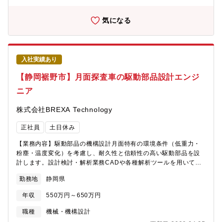
ラインのシミュレーション、産業用ロボットのプログラミングソ
フトウェアの障害対応など、幅広い領域でリーダーシップを発揮
気になる
しています■勤務地・愛知県、岐阜県、三重県、静岡県のプロジェ
クト先（自動車メーカー、部品メーカー、工作機械メーカーな
ど）※主要エリア：豊田エリア、刈谷エリア、三河エリアなど※
顧客先常駐※当面は転勤無し
入社実績あり
【静岡裾野市】月面探査車の駆動部品設計エンジ
ニア
株式会社BREXA Technology
正社員
土日休み
【業務内容】駆動部品の機構設計月面特有の環境条件（低重力・
粉塵・温度変化）を考慮し、耐久性と信頼性の高い駆動部品を設
計します。設計検討・解析業務CADや各種解析ツールを用いて、
強度・動作・寿命などを事前に検証し、最適な構造を導き出しま
勤務地
静岡県
す。試作・評価対応試作品の評価結果をもとに改善点を洗い出
し、設計へフィードバックすることで完成度を高めます。関係部
年収
550万円～650万円
署・チームとの連携研究者や他分野のエンジニアと連携しなが
ら、探査車全体としての性能向上を目指します。■機械系・電気
職種
機械・機構設計
系・その他ツール：CATIAV5