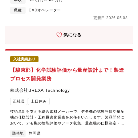
年収
358万円～500万円
の性能を確認し、取得したデータを正確にまとめます。②製品の
海上試験およびデータ整理実際の海上環境での試験に同行し、取
職種
CADオペレーター
得データを整理・分析します。③図面・技術資料作成の補助
更新日 2026.05.08
（Officeソフト使用）設計者の指示に基づき、WordやExcelなど
で資料作成をサポートします。④CADを用いた図面作成補助回路
CADや機構CADを使って、設計図面の作成や修正を行います。
気になる
入社実績あり
【駿東郡】化学試験評価から量産設計まで！製造
プロセス開発業務
株式会社BREXA Technology
正社員
土日休み
技術革新を支える総合素材メーカーで、デモ機の試験評価や量産
機の仕様設計・工程最適化業務をお任せいたします。製品開発に
おいて、デモ機の性能評価やデータ収集、量産機の仕様決定・レ
イアウト設計・工程最適化など、試作から量産までの一連のプロ
勤務地
静岡県
セスに携わっていただきます。【業務内容】①デモ機の試験評