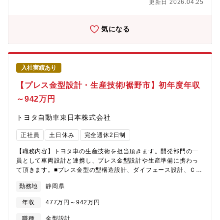
更新日 2026.04.25
気になる
入社実績あり
【プレス金型設計・生産技術/裾野市】初年度年収
～942万円
トヨタ自動車東日本株式会社
正社員
土日休み
完全週休2日制
【職務内容】トヨタ車の生産技術を担当頂きます。開発部門の一
員として車両設計と連携し、プレス金型設計や生産準備に携わっ
て頂きます。■プレス金型の型構造設計、ダイフェース設計、ＣＡ
Ｅ解析業務、生産準備業務。クルマづくりに必要なプレス金型設
勤務地
静岡県
計とシミュレーションを行ない金型製作につなげ、また生産準備
として車両工場における生産上の評価・検証を行います。【魅
年収
477万円～942万円
力】一枚の鋼板をクルマの製品としてプレス成形するには高度な
技術が求められます。仲間と協力し高品質、高意匠のプレス製品
職種
金型設計