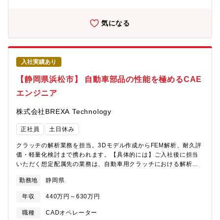
機械およびプリンター技術に関する専門知識・研究開発から製造
まで一貫したものづくり経験・世界的に評価される精密技術に携
われるポジションです！・最先端の製品開発に関わりながらエン
気になる
ジニアとして技術力を高められます。・研究から製造まで幅広く
経験でき、ものづくりの醍醐味を実感できる環境です。
入社実績あり
【静岡県浜松市】 自動車部品の性能を極めるCAE
エンジニア
株式会社BREXA Technology
正社員
土日休み
クラッチの解析業務を担当。3Dモデル作成からFEM解析、耐久評
価・軽量化検討まで携われます。【具体的には】ご入社後に担当
いただく想定配属先の業務は、自動車用クラッチにおける解析業
務となります。1.3Dモデル作成（CATIAなどを使用したモデリン
勤務地
静岡県
グ）2.解析用メッシュの作成3.FEM解析の実施（構造解析・応力
解析など）4.応力・変形の確認および評価5.耐久寿命の評価および
年収
440万円～630万円
検証6.軽量化に向けた構造検討・改良提案7.解析結果の取りまとめ
および報告書作成8.その他関連する資料作成やデータ整理など
職種
CADオペレーター