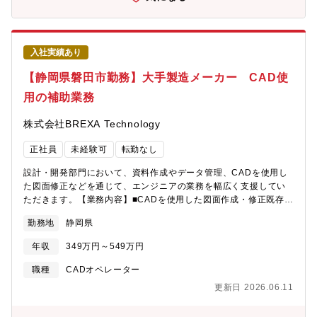
入社実績あり
【静岡県磐田市勤務】大手製造メーカー CAD使
用の補助業務
株式会社BREXA Technology
正社員
未経験可
転勤なし
設計・開発部門において、資料作成やデータ管理、CADを使用し
た図面修正などを通じて、エンジニアの業務を幅広く支援してい
ただきます。【業務内容】■CADを使用した図面作成・修正既存図
面の修正や簡単な作図が中心で、設計者の指示に沿って進めるた
勤務地
静岡県
め安心です。■設計資料・データの整理図面や関連資料をルールに
沿って管理し、業務がスムーズに進む環境を整えます。■事務・庶
年収
349万円～549万円
務などの補助業務書類作成や入力作業など、チーム全体を支える
大切なサポート業務です。■社内関係者との簡単なやり取り専門的
職種
CADオペレーター
な交渉はなく、確認や共有が中心なので落ち着いて対応できま
更新日 2026.06.11
す。【PR】◎大手メーカーの安定した環境で、CADスキルと事務
スキルの両方を活かしながら着実に経験を積むことができます。