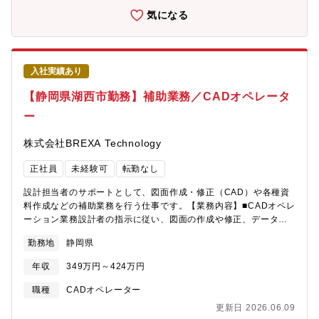
「設計もプログラムも両方経験したい」そんな方にぴったりの環
気になる
境です。自分の技術が実際の車に活かされるやりがいを感じてみ
ませんか？【機械系・電気系・その他ツール】CATIA V5
入社実績あり
【静岡県湖西市勤務】補助業務／CADオペレータ
ー
株式会社BREXA Technology
正社員
未経験可
転勤なし
設計担当者のサポートとして、図面作成・修正（CAD）や各種資
料作成などの補助業務を行う仕事です。【業務内容】■CADオペレ
ーション業務設計者の指示に従い、図面の作成や修正、データ整
理を行います。■設計補助業務部品リストの作成や設計資料の整理
勤務地
静岡県
など、設計業務を円滑に進めるためのサポートを担当します。■資
料作成・データ入力Excelや専用システムを使用し、各種データ入
年収
349万円～424万円
力や報告資料の作成を行います。■部門内サポート業務関係部署と
のやり取りや、簡単な事務作業など、チーム全体を支える業務を
職種
CADオペレーター
行います。【PR】◎CADスキルや設計補助の経験を実務を通して
更新日 2026.06.09
身につけることができ、技術職へのステップアップや長期的なキ