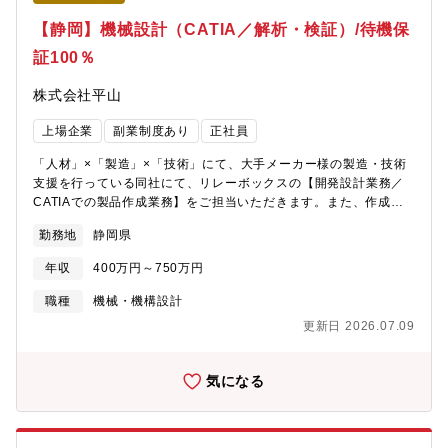
込みまで一貫して携わることができ、幅広い造形スキルを余すこ
【静岡】機械設計（CATIA／解析・検証）/待機保
となく発揮し、製品に反映することができます。またモデラーと
デザイナーの関係に上下関係はなく、対等に意見を交わしながら
証100％
カタチを追求することができます。≪必須となるTOEICスコア・
語学力水準≫・弊社デザイン部では海外拠点としてイタリア、イ
株式会社平山
ンドがあります。その現地デザイナーやモデラ―、または設計者
とのコミュニケ―ションが必要となります。≪求める人物像
上場企業
副業制度あり
正社員
≫「素直な人。 チーム貢献できる人。 解決力をもつ人。」・
お客様の声に寄り添い、真摯に考えることができる人・他者の考
「人材」×「製造」×「技術」にて、大手メーカー様の製造・技術
えを認め、率直なコミュニケーションが取れる人・物事をまっす
支援を行っている同社にて、リレーボックスの【開発設計業務／
ぐに捉え、ユニークで実行力のある発想をもとに、実行できる人
CATIAでの製品作成業務】をご担当いただきます。また、作成し
た3Dデータを活用した解析業務、検証等もご担当いただきます。
勤務地
静岡県
※ご経験により、他案件に配属となる場合もございます。【活躍
されている方のイメージ】■キャリアアップしていきたい方！■自
年収
400万円～750万円
身のスキルを様々な現場でさらに磨いていきたい方！
職種
機械・機構設計
更新日 2026.07.09
気になる