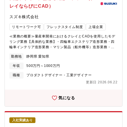
≫・配属される部門名称：商品企画本部 四輪デザイン部・配属
レイならびにCAD）
拠点：本社・就業時間：8:45~17:30・フレックス適用：有・在宅
勤務利用状況：業務によって調整可≪入社後の教育体制/フォロー
スズキ株式会社
体制≫本社（浜松）四輪デザイン部アイデア開発課に配属となり
ます。導入教育後、弊社のブランドやデザイン方針を学んでいた
リモートワーク可
フレックスタイム制度
上場企業
だき、経験やスキルに応じ、早い段階で即戦力として活躍するこ
とを期待しています。また、開発初期からデザインコンセプトを
≪業務の概要≫量産車開発におけるクレイとCADを使用したモデ
定める取り組みや、進化が著しい生成AIを組み込んだ新しいデザ
リング業務【具体的な業務】・四輪車エクステリア造形業務・四
インプロセス構築のトライ＆エラーにも、クリエイティブな組織
輪車インテリア造形業務・マリン製品（船外機等）造形業務・電
の一員として携わっていただきます。将来的にはCGクリエイター
動モビリティ（セニアカー等）造形業務イメージスケッチを立体
を牽引する開発責任者（リーダー）としての活躍を期待します。
勤務地
静岡県 愛知県
にするスケールモデル製作から、設計要件を盛り込んだラフCAD
将来的に会社の定めるデザイン拠点に配置転換の可能性あり≪キ
データ作成、1/1クレイモデル製作を経て、量産金型に反映される
ャリアプラン≫【役職】係長、将来的に管理職へとキャリアアッ
年収
500万円～1000万円
最終CADデータ作成まで、量産デザイン開発における全ステージ
プすることができます。ご自身のデザイン能力が優れていること
のクレイ・CAD双方を使用した造形業務を担当していただきま
職種
プロダクトデザイナー・工業デザイナー
はもちろんですが、会社の定める英語能力や素質などの条件が揃
す。≪採用背景≫これからますますグローバルな成長を見込んだ
えば、キャリアアップは可能です。【キャリアプラン】スズキで
更新日 2026.06.22
中で、スズキのみで成長したモデラ―では持ちえない、外部から
は比較的に個人の持つ裁量の幅が大きく、決断力が求められま
の視点を期待しています。いわゆるタコツボにはまらないために
す。その分、個の成長・やりがいにつながります。また新たなチ
も、ご自身が経験した外部からの視点で活発な意見を求めていま
気になる
ャレンジに対しても推奨しています。【環境】 基本は本社勤務で
す。≪部門のミッション、ビジョン≫スズキの四輪デザイン部が
すが、希望により、海外駐在にもチャレンジすることができま
目指している事は、期待を超えるデザインです！それを称して
す。部内駐在実績拠点：イタリアトリノ インドニューデリー≪
「凸するデザイン」と呼んでいます。お客様に「おっ、コレ！コ
スズキならではの仕事のやりがい≫アイデアを一案にまとめるま
レ！」と共感いただけるお客様の期待を超えた凸するデザインを
での初期フェーズを担当し、課内のデザイナーやデジタルモデラ
入社実績あり
発信していきたいと日々考えています。≪配属部署≫・配属され
ーと協力しながら、少人数のチームでアイデアを形にしていきま