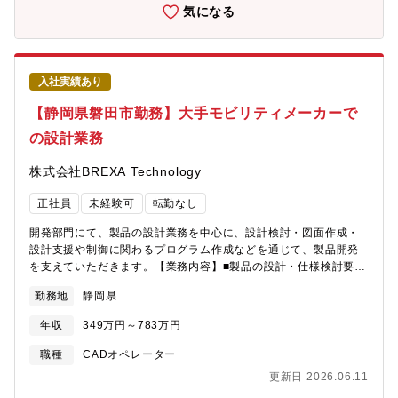
◎設計現場に近い立場で働けるため、「ものづくりに関わってい
気になる
る実感」を得られるのも魅力です。◎サポート業務が中心なの
で、ブランクがある方や経験を活かして無理なく働きたい方にも
おすすめです。【機械系・電気系・その他ツール】・NX
入社実績あり
【静岡県磐田市勤務】大手モビリティメーカーで
の設計業務
株式会社BREXA Technology
正社員
未経験可
転勤なし
開発部門にて、製品の設計業務を中心に、設計検討・図面作成・
設計支援や制御に関わるプログラム作成などを通じて、製品開発
を支えていただきます。【業務内容】■製品の設計・仕様検討要求
仕様をもとに構造や機能を検討し、製品の形を具体化していきま
勤務地
静岡県
す。■CADを使用した設計・図面作成設計内容をCADで図面化
し、製造・評価部門と連携しながら調整を行います。■設計関連の
年収
349万円～783万円
プログラム作成・修正設計計算、制御、設計支援ツールなどに関
わるプログラム業務を担当します。■設計データ・技術資料の作成
職種
CADオペレーター
設計書や仕様書を作成し、開発内容を分かりやすく整理・共有し
更新日 2026.06.11
ます。■他部門との技術的な連携・調整評価・生産技術・品質部門