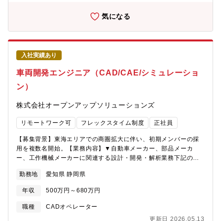
おいて輸送機業界は技術やプロセスの最先端を行っています。ま
気になる
だ対応できる人材が少ないものもあり、市場価値高く貴重な実務
経験が得られるチャンスがあります。2.組織化やマネジメントの
経験を得ることができるこれまでの開発実績や顧客経営層と定期
MTGを行っていることで、同社の認知度が上がっています。中長
期で複数の準委任チームの立ち上げや増員を予定されており、チ
入社実績あり
ームビルディングや教育、マネジメントの経験を積むことができ
車両開発エンジニア（CAD/CAE/シミュレーショ
ます。3.顧客と同社との関係性で請負化が推進できる流れができ
ているタスク請、ユニット請とPJ内容をステップアップしてお
ン）
り、将来的には同社で1車種を任せていただけるようなビジョンを
描いております。【ポジションで求めること】・複数の部門との
株式会社オープンアップソリューションズ
調整等を行う機会もあるため、交渉力のある方は歓迎です 特に
OEMでの開発ではステークホルダーが多数となりますので、その
リモートワーク可
フレックスタイム制度
正社員
強みを発揮いただけます。・請負化を推進する上で、技術の取り
まとめができる方も必要とされています【キャリアパス】・マネ
【募集背景】東海エリアでの商圏拡大に伴い、初期メンバーの採
ージャー型、スペシャリスト型などご本人の希望や適性に応じた
用を複数名開始。【業務内容】▼自動車メーカー、部品メーカ
キャリアが歩めます
ー、工作機械メーカーに関連する設計・開発・解析業務下記のい
ずれかの業務を担当いただきます。 3DCADを用いた機械設計デ
勤務地
愛知県 静岡県
ータ作成 CAE解析ソフトによる安全性・性能チェック 産業用
ロボットの動作プログラム作成および仮想空間での動作確認 製
年収
500万円～680万円
造ラインのシミュレーションによるレイアウトや製造工程の効率
化検証 評価、障害対応、マニュアル整備 など 顧客との折衝、
職種
CADオペレーター
作業計画の立案など ※リーダーの場合：配下メンバーへの指
更新日 2026.05.13