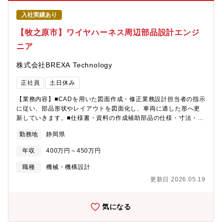
入社実績あり
【牧之原市】ワイヤハーネス周辺部品設計エンジ
ニア
株式会社BREXA Technology
正社員
土日休み
【業務内容】■CADを用いた図面作成・修正業務設計担当者の指示
に従い、部品形状やレイアウトを図面化し、車両に適した形へ更
新していきます。■仕様書・資料の作成補助部品の仕様・寸法・材
質などを整理し、設計検討に必要な資料をまとめます。■部品レイ
勤務地
静岡県
アウトの簡易検討実際の車両構造に合わせて、干渉しないか・取
り付けやすいかなど基本的な確認を行います。■試作・評価に関す
年収
400万円～450万円
るサポート業務製作された試作品のチェックや評価データ整理な
ど、開発の流れを支援します。■設計者とのコミュニケーション・
職種
機械・機構設計
調整図面の変更点や確認事項を適切に共有し、スムーズな設計進
更新日 2026.05.19
行をサポートします。
気になる