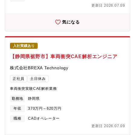
業務：社内外の関係部署との調整・折衝および情報共有【身につ
更新日 2026.07.09
くスキル】・二輪サスペンションに関する製品設計および評価の
実務経験・開発プロジェクトの推進力および調整力・設計から評
価、開発推進まで一貫して携わることで、エンジニアとしての総
気になる
合力を高められます！・二輪車の走行性能に直結する重要部品に
関わり、モノづくりのやりがいを実感できる環境です！・社内外
と連携しながら開発を進めるため、市場価値の高いスキルを身に
つけることが可能です！"
入社実績あり
【静岡県裾野市】車両衝突CAE解析エンジニア
株式会社BREXA Technology
正社員
土日休み
車両衝突実験CAE解析業務
勤務地
静岡県
年収
370万円～620万円
職種
CADオペレーター
更新日 2026.07.09