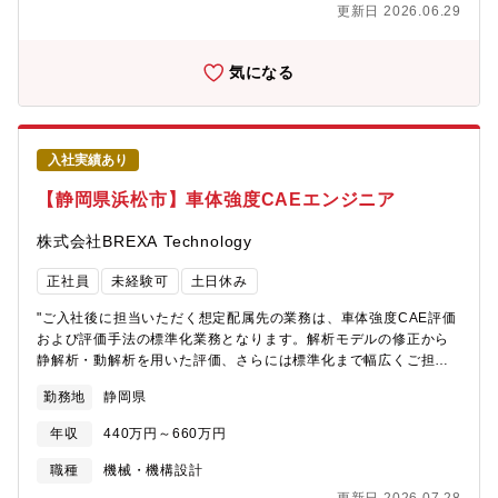
【身につくスキル】・CAE解析（FEM）の実務スキル・自動車部
更新日 2026.06.29
品の構造/強度評価知識・3Dモデリングおよび解析ツールの活用能
力・自動車の性能や耐久性を左右する重要部品の解析に携われる
ポジションです！・解析から評価、改善提案まで一連のプロセス
気になる
を経験でき、エンジニアとしての専門性を高められます。・軽量
化など先進的な課題にも取り組めるため、技術力を磨ける環境で
す。
入社実績あり
【静岡県浜松市】車体強度CAEエンジニア
株式会社BREXA Technology
正社員
未経験可
土日休み
"ご入社後に担当いただく想定配属先の業務は、車体強度CAE評価
および評価手法の標準化業務となります。解析モデルの修正から
静解析・動解析を用いた評価、さらには標準化まで幅広くご担当
いただきます。モデル修正：HyperMeshを用いた車体強度モデル
勤務地
静岡県
の部分修正および最適化対応静解析：Nastranを使用した静的強度
解析の実施および評価動解析：LS-Dynaを用いた動的解析による
年収
440万円～660万円
衝突・耐久性能評価評価検討：解析結果の分析および設計改善に
向けた検討標準化推進：解析手法（HyperMesh、Nastran、LS-
職種
機械・機構設計
Dyna）の標準化および運用整備【身につくスキル】・車体強度に