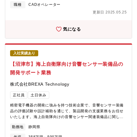
職種
CADオペレーター
更新日 2025.05.25
気になる
入社実績あり
【沼津市】海上自衛隊向け音響センサー装備品の
開発サポート業務
株式会社BREXA Technology
正社員
土日休み
精密電子機器の開発に強みを持つ技術企業で、音響センサー装備
品の評価試験や設計補助を通じて、製品開発の支援業務をお任せ
いたします。海上自衛隊向けの音響センサー関連装備品に関し
て、基板や部品の評価試験、海上試験のデータ整理、図面作成補
勤務地
静岡県
助など、開発現場を支える技術サポート業務を担当していただき
ます。【業務内容】①部品の評価試験およびデータ整理電子部品