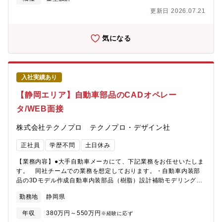
を実現でき、それがクルマとなり街中を走行している場面を見る
更新日 2026.07.21
と、大きな達成感とやりがいを感じます。
気になる
入社実績あり
【静岡エリア】自動車部品のCADオペレー
タ/WEB面接
株式会社テクノプロ テクノプロ・デザイン社
正社員
学歴不問
土日休み
【業務内容】●大手自動車メーカにて、下記業務をお任せいたしま
す。 同社チームでの業務を想定しております。・自動車内装部
品の3Dモデル作成自動車内装部品（樹脂）設計補助モデリング
（インパネ、カーペット、トリム、ラゲッジ等）・解析用モデル
勤務地
静岡県
の作成
年収
380万円～550万円
※経験に応ず