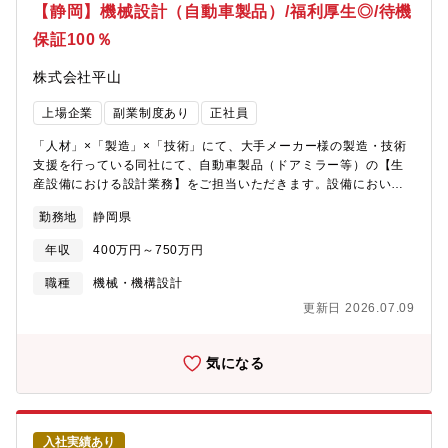
る部門名称：商品企画本部 四輪デザイン部・配属拠点：本社・
【静岡】機械設計（自動車製品）/福利厚生◎/待機
す。スズキ四輪デザイン部では、デザイン開発の確認・承認プロ
就業時間：8:45~17:30・在宅勤務利用状況：業務によって調整可
セスに加え、プロモーションやリクルート業務など多目的にCGと
保証100％
≪入社後の教育体制/フォロー体制≫本社（浜松）四輪デザイン部
VRの活用を推進し、開発の効率化とコミュニケーションの活性化
造形課へ配属となります。入社後の導入教育やNXのオペレーショ
に取り組んでいます。CGクリエイターは、カタチの魅力を対外的
株式会社平山
ンについては短期間の教育プログラムを用意しております。導入
に伝えるだけでなく、コンセプトやデザインテーマの世界観、ス
教育後は四輪車エクステリアもしくはインテリアのモデラーチー
トーリー、使用シーンをCGを通して表現することで、デザインの
上場企業
副業制度あり
正社員
ムに所属いただき、量産開発において即戦力として活躍いただき
プレゼンスとチームの発想力向上において重要な役割を担いま
ます。適性を見極めエクステリア、インテリアの配属を決めさせ
す。手法が多岐にわたり自由度があるからこそ、自身が考える表
「人材」×「製造」×「技術」にて、大手メーカー様の製造・技術
ていただきますが、希望がありましたら考慮いたします。マリン
現やプロセスに全力で取り組むことができます。≪必須となる
支援を行っている同社にて、自動車製品（ドアミラー等）の【生
製品や電動モビリティについては不定期業務のため、エクステリ
TOEICスコア・語学力水準≫・同社デザイン部では海外拠点とし
産設備における設計業務】をご担当いただきます。設備において
ア、インテリアチームの双方で適宜担当しています。経験値や後
てイタリア、インドがあります。その現地デザイナーやモデラ
の基本設計から詳細設計までご対応頂きます。※ご経験により、
進の育成能力に応じて、開発責任者（リーダー）を担っていただ
勤務地
静岡県
―、または設計者とのコミュニケ―ションが必要となります。≪
他案件に配属となる場合もございます。※CATIAを使用いたしま
き、チームを率いて機種開発を行っていただきます。将来的に会
求める人物像≫「素直な人。 チーム貢献できる人。 解決力を
す。【活躍されている方のイメージ】■キャリアアップしていきた
社の定めるデザイン拠点に配置転換の可能性あり≪キャリアプラ
年収
400万円～750万円
もつ人。」・お客様の声に寄り添い、真摯に考えることができる
い方！■自身のスキルを様々な現場でさらに磨いていきたい方！
ン≫【役職】係長、将来的に管理職へとキャリアアップすること
人・他者の考えを認め、率直なコミュニケーションが取れる人・
職種
機械・機構設計
ができます。ご自身のデザイン能力が優れていることはもちろん
物事をまっすぐに捉え、ユニークで実行力のある発想をもとに、
ですが、会社の定める英語能力や素質などの条件が揃えば、キャ
更新日 2026.07.09
実行できる人
リアアップは可能です。【キャリアプラン】スズキでは比較的に
個人の持つ裁量の幅が大きく、決断力が求められます。その分、
気になる
個の成長・やりがいにつながります。また新たなチャレンジに対
しても推奨しています。【環境】 基本は本社勤務ですが、希望に
より、海外駐在にもチャレンジすることができます。部内駐在実
績拠点：イタリアトリノ インドニューデリー≪スズキならでは
の仕事のやりがい≫造形初期のイメージ作りから最終段階の作り
入社実績あり