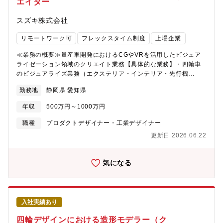
エイター
スズキ株式会社
リモートワーク可
フレックスタイム制度
上場企業
≪業務の概要≫量産車開発におけるCGやVRを活用したビジュア
ライゼーション領域のクリエイト業務【具体的な業務】・四輪車
のビジュアライズ業務（エクステリア・インテリア・先行機
種）・四輪車エクステリアの先行アイデア開発業務・電動モビリ
勤務地
静岡県 愛知県
ティやマリン製品のビジュアライズ業務確認と承認プロセスの中
で、デザインの魅力を伝達するビジュアライゼーション業務（動
年収
500万円～1000万円
画／静止画制作）全般を担当していただきます。その中で、
Unreal Engineを初めとした各デジタルソフトウェアを用い、環
職種
プロダクトデザイナー・工業デザイナー
境制作、絵コンテ、動画とコンテンツの制作業務を担当していた
更新日 2026.06.22
だきます。≪採用背景≫これからますますグローバルな成長を見
込んだ中で、スズキのみで成長したクリエイターでは持ちえな
い、外部からの視点を期待しています。いわゆるタコツボにはま
気になる
らないためにも、ご自身が経験した外部からの視点で活発な意見
を求めています。≪部門のミッション、ビジョン≫スズキの四輪
デザイン部が目指している事は、期待を超えるデザインです！そ
れを称して「凸するデザイン」と呼んでいます。お客様に「お
入社実績あり
っ、コレ！コレ！」と共感いただけるお客様の期待を超えた凸す
るデザインを発信していきたいと日々考えています。≪配属部署
四輪デザインにおける造形モデラー（ク