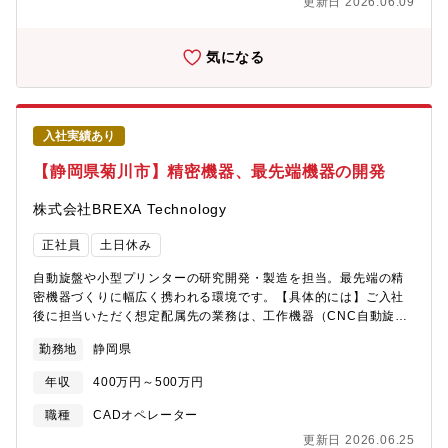
更新日 2026.06.09
開発プロセスを支えます。・オシロスコープ、マイクロスコープ
【機械系・電気系・その他ツール】・CATIA V5
気になる
入社実績あり
【静岡県菊川市】精密機器、最先端機器の開発
株式会社BREXA Technology
正社員
土日休み
自動旋盤や小型プリンターの研究開発・製造を担当。最先端の精
密機器づくりに幅広く携われる環境です。【具体的には】ご入社
後に担当いただく想定配属先の業務は、工作機器（CNC自動旋
盤）および小型プリンターの研究・開発・製造業務となります。
勤務地
静岡県
1.CNC自動旋盤および小型プリンターの研究開発（新技術の検
討・機能設計）2.製品の設計および開発（構造・機構・仕様設計
年収
400万円～500万円
など）3.試作および評価試験（性能確認・品質検証）4.製造工程に
関する検討・改善業務5.その他関連する資料作成やデータ整理な
職種
CADオペレーター
ど【身につくスキル】・精密機器の設計および開発スキル・工作
更新日 2026.06.25