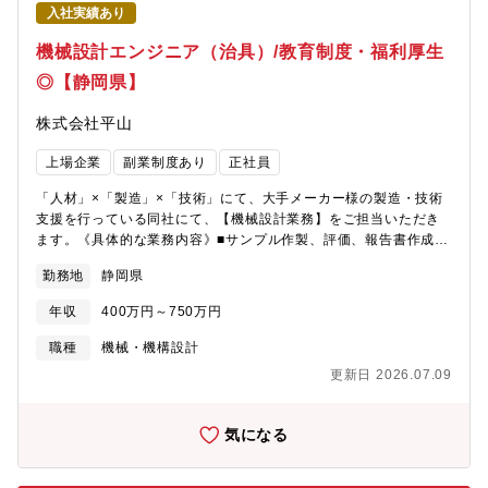
入社実績あり
機械設計エンジニア（治具）/教育制度・福利厚生
◎【静岡県】
株式会社平山
上場企業
副業制度あり
正社員
「人材」×「製造」×「技術」にて、大手メーカー様の製造・技術
支援を行っている同社にて、【機械設計業務】をご担当いただき
ます。《具体的な業務内容》■サンプル作製、評価、報告書作成■
設備図面の検図、稼働確認、条件選定■治具設計、組立※ご経験に
勤務地
静岡県
より、他案件に配属となる場合もございます。【活躍されている
方のイメージ】■キャリアアップしていきたい方！■自身のスキル
年収
400万円～750万円
を様々な現場でさらに磨いていきたい方！
職種
機械・機構設計
更新日 2026.07.09
気になる