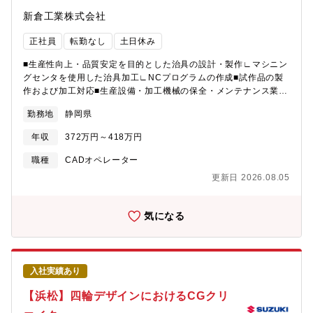
新倉工業株式会社
正社員
転勤なし
土日休み
■生産性向上・品質安定を目的とした治具の設計・製作∟マシニン
グセンタを使用した治具加工∟NCプログラムの作成■試作品の製
作および加工対応■生産設備・加工機械の保全・メンテナンス業務
∟工場内の生産関連設備（加工機、クレーン等）の管理・対応∟
勤務地
静岡県
点検時の立ち合い、トラブル発生時の一次対応■技能実習生への機
械操作・作業指導他部署（製品管理部）と連携した図面依頼・仕
年収
372万円～418万円
様調整※量産ライン作業が中心ではなく、製造を支える技術業務
が主となります自動車整備士から現在のポジションに転職された
職種
CADオペレーター
方もおり、未経験の方でもご活躍いただけます！
更新日 2026.08.05
気になる
入社実績あり
【浜松】四輪デザインにおけるCGクリ