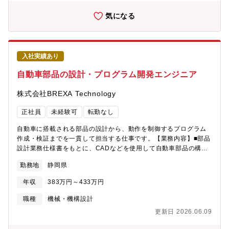
と連携し、製品完成までのプロセスを支えます。【PR】◎設計と
プログラムの両方に関わることで、機械・電気・ソフトを横断し
気になる
た幅広い技術力を身につけることができます。◎世界に向けて発
信される製品開発に携われるため、スケールの大きなやりがいを
実感できる環境です。◎大手メーカーならではの安定した基盤と
充実した開発環境のもと、長期的に技術者として成長したい方に
入社実績あり
最適です。【機械系・電気系・その他ツール】・NX
自動車部品の設計・プログラム開発エンジニア
株式会社BREXA Technology
正社員
未経験可
転勤なし
自動車に搭載される部品の設計から、動作を制御するプログラム
作成・検証までを一貫して担当する仕事です。【業務内容】■部品
設計業務仕様書をもとに、CADなどを使用して自動車部品の構
造・レイアウト設計を行います。■プログラム設計・開発部品を正
勤務地
静岡県
しく動作させるための制御プログラムを作成し、仕様通りに動く
かを確認します。■評価・デバッグ作業試作段階での動作確認を行
年収
383万円～433万円
い、不具合があれば原因を特定し修正します。■関連部署との調整
製造・試験・品質部門と連携し、設計内容のすり合わせや改善を
職種
機械・機構設計
行います。【PR】◎設計スキルだけでなく、プログラム開発や制
更新日 2026.06.09
御技術まで幅広く身につけることができ、エンジニアとしての市
場価値を高められます。◎「モノづくりの中核に関わりたい」