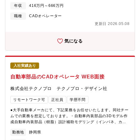
価・データ収集開発段階の装置を実際に動かし、性能や品質を確
年収
416万円～666万円
認しながらデータを取得します。②良品条件の検証安定した製品
を生み出すための最適な条件を見極めます。③量産機の仕様決定
職種
CADオペレーター
量産に向けた装置の仕様を定め、製品化に向けた準備を行いま
更新日 2026.05.08
す。④レイアウト最適化・工程設計生産効率を高めるための装置
配置や工程の設計を行います。⑤その他付随業務試験準備や報告
書作成、関係部門との調整など、開発を円滑に進めるための業務
気になる
も含まれます。
入社実績あり
自動車部品のCADオペレータ WEB面接
株式会社テクノプロ テクノプロ・デザイン社
リモートワーク可
正社員
学歴不問
●大手自動車メーカにて、下記業務をお任せいたします。同社チー
ムでの業務を想定しております。・自動車内装部品の3Dモデル作
成自動車内装部品（樹脂）設計補助モデリング（インパネ、カー
ペット、トリム、ラゲッジ等）・解析用モデルの作成
勤務地
静岡県