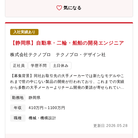
気になる
入社実績あり
【静岡県】自動車・二輪・船舶の開発エンジニア
株式会社テクノプロ テクノプロ・デザイン社
正社員
学歴不問
土日休み
【募集背景】同社お取引先の大手メーカーでは新たなモデルやこ
れまで世の中にない製品の開発が行われており、これまでの実績
から多数の大手メーカーよりチーム開発の要請が寄せられていま
す。県内には完成車や二輪、船舶メーカーが複数、またランプ、
勤務地
静岡県
トランスミッション、内外装部品、ワイヤーハーネス、電装部
品、保安部品など多様なサプライヤがあることから希望のエリア
年収
410万円～1100万円
で活躍することができます。自動車や二輪のみならず世界的に需
要が拡大している小型船舶やウォータービークルの開発に携わる
職種
機械・機構設計
チャンスが静岡県には多数あります。また同社戦略である準委任
更新日 2026.05.28
での開発要請が増加しており、今回はメンバーとともに開発リー
ダー（プレイングリーダー）を募集します。【業務内容（概