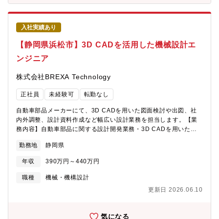
入社実績あり
【静岡県浜松市】3D CADを活用した機械設計エ
ンジニア
株式会社BREXA Technology
正社員
未経験可
転勤なし
自動車部品メーカーにて、3D CADを用いた図面検討や出図、社
内外調整、設計資料作成など幅広い設計業務を担当します。【業
務内容】自動車部品に関する設計開発業務・3D CADを用いた図
面検討業務・図面のトレース、作成、出図対応・客先および社内
勤務地
静岡県
関係部門との調整業務・設計開発に関する各種資料作成・その
他、設計業務全般のサポート【身につくスキル】・3D CADを用
年収
390万円～440万円
いた実践的な設計スキル・自動車部品に関する設計開発経験・社
内外との調整力、ドキュメント作成力【PR】・設計の基礎から実
職種
機械・機構設計
務まで幅広く経験でき、設計エンジニアとして着実に成長できる
更新日 2026.06.10
環境です。・自動車業界のモノづくりに携わり、長期的に活躍で
きるスキルを身につけられます。【機械系・電気系・その他ツー
ル】SolidWorks
気になる