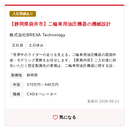
入社実績あり
【静岡県袋井市】二輪車用油圧機器の機械設計
株式会社BREXA Technology
正社員
土日休み
『世界中のライダーの走りを支える』二輪車用油圧機器の図面作
成・モデリング業務をお任せします。【業務内容】ご入社後に担
当いただく想定配属先の業務は、二輪車用油圧機器に関する設計
サポート業務となります。1.図面作成業務2.モデリング業務3.設計
勤務地
静岡県
データの修正・反映4.関連資料の作成5.その他付随業務【身につく
スキル】・二輪車用油圧機器の製品知識・機械図面の読解力・作
年収
370万円～440万円
図スキル・3DCADを用いたモデリング技術・量産製品における設
計フロー理解【PR】・世界シェアを誇る二輪車部品の開発に携わ
職種
CADオペレーター
ることができます。・設計者の近くで業務を行うため、モノづく
更新日 2026.06.11
りの基礎から応用まで学べる環境です。・将来的には設計業務へ
のステップアップも目指せ、エンジニアとしての成長が実感でき
ます。
気になる