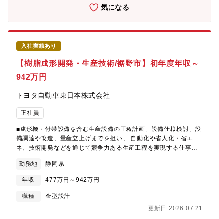
要）】あなたの経験や希望を考慮し、自動車や二輪、船舶の車体/
気になる
船体・各種内装部品・駆動部品・電装系部品など車両のさまざま
な開発における設計検討・CAE解析（FEM/CFD）・性能/信頼性
評価をお任せします。【プロジェクト例】・ウォータービークル
やボート船体の開発→船体の形状、関連部品、レイアウトの設計
入社実績あり
検討 設計仕様検討、モジュール周辺部品レイアウト、他部署/サ
プライヤ調整、モデリング/作図、CAE解析、DRBFM など・四輪
【樹脂成形開発・生産技術/裾野市】初年度年収～
EV/HEVのバッテリー/周辺部品の設計仕様検討→電池パックおよ
942万円
び構成部品の設計、レイアウト検討 電池パック部品仕様検討、
熱マネシステム設計、レイアウト検討、吸排気設計、作図、資料
トヨタ自動車東日本株式会社
作成、サプライヤ調整、レビュー対応 など・二輪艤装部品設計→
カウル、ブラケット等の艤装部品設計 構造検討、形状検討、周
正社員
辺部品レイアウト、他部署/サプライヤ調整、モデリング/作図 な
ど【チーム構成・組織体制】静岡県内2拠点メンバー＝310名
■成形機・付帯設備を含む生産設備の工程計画、設備仕様検討、設
（2025年8月現在）。今年度は360名体制を目指しています。そ
備調達や改造、量産立上げまでを担い、 自動化や省人化・省エ
のうち半数ほどのメンバーが自動車/二輪などのモビリティ業界で
ネ、技術開発などを通じて競争力ある生産工程を実現する仕事で
活躍しており、仲間が多数おります。派遣契約のプロジェクトに
す。■バンパー、インパネなどの製品図面検討及び成形シミュレー
ついて準委任化を顧客と協議しているプロジェクトが多数ありま
勤務地
静岡県
ションから、金型・成形条件の造り込み、量産立上げまでを担
す。【業務上活用するツール・機器(開発言語、使用ソフト/ツー
い、 安定した品質と、高い生産性を担保した型治具を提供する仕
ル、使用装置/機器など)】設計：CATIA V5（Analysis）/ NX※何
年収
477万円～942万円
事です。
らかの3次元CADの業務使用経験があれば問題ございません解析：
職種
金型設計
Abaqus、Natran、Converge、Star-CCM+、Hypermesh など評
価：各種測定器、データロガー、MS Office【この仕事のおもしろ
更新日 2026.07.21
さ・魅力度】1.輸送機業界は最先端技術の宝庫ですモノづくりに