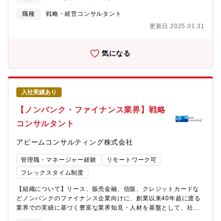
ることも実施しています。またコンサルティングの中でノウハウ
校教育でのデジタル学習環境の提供に加え、課外活動としてより
自体を基軸に置きつつ、コンサルタントに紐づいていたノウハウ
深く実践的な「デジタル×課題解決体験」を届ける「自治体向けイ
職種
戦略・経営コンサルタント
をAIやデジタルを活用しながら提供していきます。特にGlobe-ing
ノベーション人材育成プログラム」を全国で展開し始めていま
更新日 2025.01.31
Strategy(CXO Advisory)のチームでは、全社戦略・ポートフォリ
す。教育を起点に解決すべき、そして解決できる社会課題は山積
オ戦略・M&A戦略、ビジネスモデル変革、産業再編など、各産業
しています。それらを単に既存事業の枠組みで捉えるのではな
をリードするCXOレベルと対峙し全社改革・次世代の事業創出な
く、一つひとつの課題を「新しい事業」として生み出し、継続的
気になる
どの企業の本質に関わるテーマを扱っていますので、大きな社会
に解決していく。その強い決意を込めて、私たちは自らを「事業
インパクト・日本経済への貢献を考えられている方とお仕事をご
開発事業部」と名付けています。
一緒できればと考えています。■仕事の魅力・外資系戦略ファーム
出身者を中心に、様々なスペシャリティを持ったエースクラス人
入社実績あり
材との出会い・「6つのDon’t」を掲げ、真のClient Successの実
現、社会的インパクトを創出することにこだわる経営理念・勤務
【ノンバンク・ファイナンス業界】戦略
時間・勤務場所・服装自由、スタートアップならではの風通しの
コンサルタント
良い社風（長野や大阪在住のメンバーも在籍）・コンサルティン
グワークのみならず、ベンチャー企業の経営やクラウドプロダク
アビームコンサルティング株式会社
ト等のSaaS型事業開発への参画機会■プロフェッショナルとして
のキャリアをサポートコンサルタントの基礎スキルだけでなく、
管理職・マネージャー経験
リモートワーク可
リーダーシップ研修や全社ワークショップなど圧倒的な成長スピ
ードを支える様々な研修プログラムをご用意しております。また
フレックスタイム制度
出産や育児などのライフイベントを経験後も、プロフェッショナ
【組織について】リース、販売金融、信販、クレジットカードな
ルとして成長し続けながら柔軟な働き方を叶えられるようサポー
どノンバンクのファイナンス企業向けに、創業以来40年超に渡る
トします。■事業内容●戦略コンサルティング事業×DXコンサルテ
業界での実績に基づく豊富な業界知見・人材を基盤として、社会
ィング事業大手企業を中心としたクライアント企業における、事
変革テーマを見据えた戦略立案やDigitalを活用した新しい価値創
業戦略、デジタル化戦略・DX戦略策定、実行支援プロジェクトに