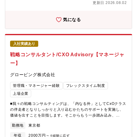
く、最大限伸ばす」【事業開発事業部について】2019年、新学習
更新日 2026.08.02
客満足度向上に向けた企画立案・実行【ポジションの魅力】■自ら
指導要領に対応した学校向けオンラインプログラミング教材「ラ
描いた絵が予算化され、数万人規模の中高生の学びを直接変える
イフイズテック レッスン」をリリースしました。現在、本教材は
「社会実装」の全プロセスを主導できます。■自治体の首長や教育
全国600以上の自治体、約4,400校の公立・私立学校、約135万人
気になる
長といったキーマンの懐に入り込み、日本を変える「教育×DX」
のユーザーに利用される教育インフラへと成長しています。私た
のビッグプロジェクトを、責任者と共に創り上げる経験が得られ
ちは単なる「教材の提供」に留まりません。学校教育でのデジタ
ます。■未だ世の中にない事業をスピード感をもって構想し具現化
ル学習環境の提供に加え、課外活動としてより深く実践的な「デ
できます。■地域の事情・課題に応じたイノベーション人材育成を
ジタル×課題解決体験」を届ける「自治体向けイノベーション人材
入社実績あり
実装することで、地方創生、地域社会の持続的な発展を牽引でき
育成プログラム」を全国で展開し始めています。教育を起点に解
ます。▼ライフイズテックについて ライフイズテックは、2010
決すべき、そして解決できる社会課題は山積しています。それら
戦略コンサルタント/CXO Advisory【マネージャ
年に創業したEdTechを軸とする社会変革カンパニーです。2011
を単に既存事業の枠組みで捉えるのではなく、一つひとつの課題
ー】
年、わずか3人の参加者から始まったキャンプ事業を皮切りに、私
を「新しい事業」として生み出し、継続的に解決していく。その
たちは一貫したミッションと、独自の強みである「LX（Learning
強い決意を込めて、私たちは自らを「事業開発事業部」と名付け
グロービング株式会社
Experience：学習体験）」を軸に成長を続けてきました。現在で
ています。
は、オンライン教材や学校向け教材の提供、自治体向けのイノベ
管理職・マネージャー経験
フレックスタイム制度
ーション人材育成プログラム、企業向けDX研修など、次々と事業
領域を拡大しています。コーポレートスローガン：「世界を変え
上場企業
る力を、すべての人に。」 ミッション：「中高生ひとり一人の可
■我々の戦略コンサルティングは、「内なる外」としてCxOクラス
能性を、一人でも多く、最大限伸ばす」【事業開発事業部につい
の伴走者となりしっかりと入り込むかたちのサポートを実施し、
て】2019年、新学習指導要領に対応した学校向けオンラインプロ
価値を出すことを目指します。そこからもう一歩踏み込み、
グラミング教材「ライフイズテック レッスン」をリリースしまし
JI（Joint Initiative）型コンサルティングでは、同社のコンサルタ
た。現在、本教材は全国600以上の自治体、約4,400校の公立・私
勤務地
東京都
ントが、クライアントの事業の責任者やプロジェクトの責任者と
立学校、約135万人のユーザーに利用される教育インフラへと成長
いうかたちでしっかりと入ることで、ハンズオンで改革を推進す
しています。私たちは単なる「教材の提供」に留まりません。学
年収
2000万円～
※経験に応ず