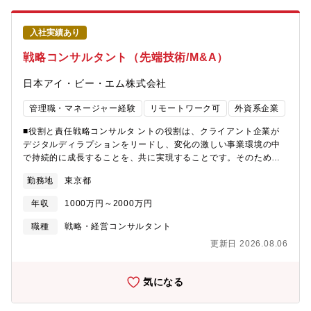
す。■豊富な「エキスパート人材」ネットワークを活用した独自の
オーケストラ型コンサルティング各分野のエキスパート1,000名以
入社実績あり
上を抱える課題解決プラットフォームを自社内に保有しており、
クライアントの課題感・フェーズ感に合わせ、同社社員が外部人
戦略コンサルタント（先端技術/M&A）
材を活用しながら、戦略立案から実行支援までを一括して実施す
る新しいコンサルティングサービスを提供しています。■コンサル
日本アイ・ビー・エム株式会社
×事業開発のハイブリットキャリア形成DXコンサルだけでなく、
自社プロダクトの展開や、大手企業の新規事業開発コンサルティ
管理職・マネージャー経験
リモートワーク可
外資系企業
ングの経験を積むことができます。■日本一従業員満足度の高いコ
ンサル会社へ日本一従業員満足度の高いコンサル会社を目指すた
■役割と責任戦略コンサルタ ントの役割は、クライアント企業が
めにESプロジェクトを実施しています。入社したての社員から
デジタルディラプションをリードし、変化の激しい事業環境の中
CEOまで幅広く参加し、それぞれのポジションから活発な意見交
で持続的に成長することを、共に実現することです。そのため
換が行われています。
に、ロジカルシンキングだけでなく、創造性、事業構想力、そし
勤務地
東京都
て実行力が求められます。戦略コンサルティング部門は、単独で
事業として成立しており、他のサービスやソフトウエア製品に依
年収
1000万円～2000万円
存するものではありません。その上で、IBMの有する、最先端のテ
クノロジーに関する深い知見、グローバルに広がる適用事例、新
職種
戦略・経営コンサルタント
ビジネモデルの実現支援力などのケイパビリティをフル活用し、
更新日 2026.08.06
クライアントの変革を実現しています。 そのなかで、デザイナ
ー、データサイエンティスト、基礎研究員などの他のIBMのプロフ
ェッションとコラボレーションして推進するプロジェクトも多く
気になる
なっています■必要な専門的および技術的知識・論理的思考能力と
論理的コミュニケーション能力・知的好奇心の強さと自ら学ぶ姿