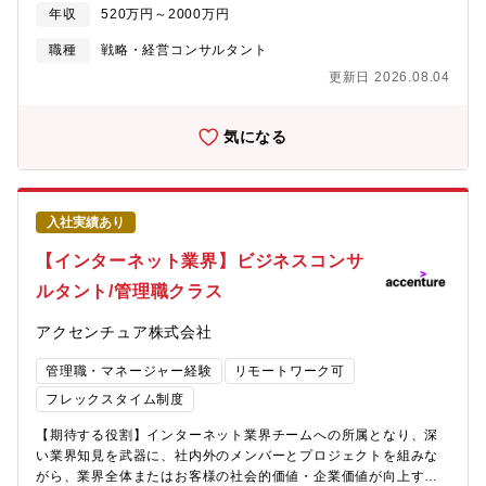
のテクノロジーを活用し「医師一人ひとりの情報ニーズに応える
年収
520万円～2000万円
MR活動のデジタル化」等をはじめ、より質の高い医療活動の実現
と製薬企業の営業マーケティング活動の効率化に貢献する。この
職種
戦略・経営コンサルタント
「医療用医薬品の情報最適化」という製薬業界の変革をリードし
更新日 2026.08.04
ていくことがメインミッションです。マネジメント視点から、ク
ライアントのセールスマーケティング課題を解決する事業をリー
ドしていただきます。大手製薬企業を中心に主にインターネット
気になる
を活用したサービスなどを提供します。少なくとも20～30億円以
上の事業責任を負っていただくことを期待しています。【具体的
な業務内容】■製薬企業に対するマーケティング・営業に関する戦
略提案およびPJマネジメント・製薬企業のマーケティング責任者
入社実績あり
～CxO等の経営層すべてが顧客・マーケティング最上流から関与
し、年間数千万円～数億円規模の提案を実施・PJの成功に向けて
【インターネット業界】ビジネスコンサ
高速PDCA・売上効果検証など一気通貫で支援■新サービス企画／
ルタント/管理職クラス
新事業企画・既存ソリューションで解決出来ない場合は、メンバ
ー自らが企画立案・提供価値の設計・価格設計・オペレーション
アクセンチュア株式会社
構築など、事業リードに必要な機会を網羅的に経験可・製薬企業
とのJV設立、新薬の共同開発など他社にはない機会が豊富※入社
管理職・マネージャー経験
リモートワーク可
後は、希望と適性に応じて事業の一部門からお仕事を始めていた
だきます。現場を経験し同社の根幹事業を理解した後、事業全体
フレックスタイム制度
の観点からビジネスをリードする役割を担っていただきます。
【期待する役割】インターネット業界チームへの所属となり、深
【プロジェクト事例】■生活習慣病領域における新薬のマーケティ
い業界知見を武器に、社内外のメンバーとプロジェクトを組みな
ング戦略立案＆実行■医師データを活用したAIターゲティングモデ
がら、業界全体またはお客様の社会的価値・企業価値が向上する
ルの構築■製薬企業における営業組織改革支援（CxOとの共同）