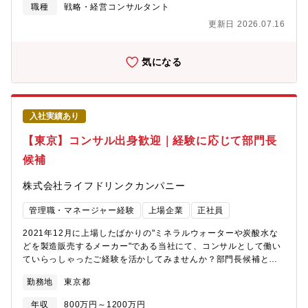
業務やM&A等、経営に関する幅広い業務を管轄する部署。※上記
職種
戦略・経営コンサルタント
より適性やご経験に応じて配属させていただきます。【同社の特
更新日 2026.07.16
徴】～「大切なひとに、飲ませたいものだけを」をスローガン
に、お客様の暮らしに寄り添う事業を推進～同社は1951年創業の
ペットボトル飲料メーカーです。イオンや西友など大手スーパー
気になる
マーケットのプライベートブランドを担当しており、独自のビジ
ネスモデルで高品質、低価格を実現し、ミネラルウォーターの製
造では業界トップシェアを誇ります。業績も好調で22年12月には
東証スタンダード市場へ上場、23年6月には東証プライム市場に区
入社実績あり
分変更、2024年春には新工場が竣工するなど高い成長を維持して
おります。創業70年以上が経過し、積み重ねてきた確かな実績や
【東京】コンサル出身歓迎｜経験に応じて部門長
ノウハウがある一方、過去に執着しない自由な社内風土がありま
候補
す。縦割りの組織運営ではなく、変化へのスピーディーな対応や
行動力を重視してきた当社だからこそ、「安全安心な商品の提
株式会社ライフドリンクカンパニー
供」と増加する需要に応える「Max生産・Max販売」を両立させ
ることが出来ています。【働き方/福利厚生】■中途採用者が9割以
管理職・マネージャー経験
上場企業
正社員
上(年齢や入社年次に関係なく、活躍できるフィールド有)■4年連
続ベースアップ2023年4月には13,000円/月、2024年4月には
2021年12月に上場したばかりの"ミネラルウォーターや炭酸水な
14,000円/月、2025年4月には15,000円/月、2026年4月には
どを製造販売するメーカー"である当社にて、コンサルとして働い
15,000円■福利厚生：交替番手当や次世代育成手当など各種手当
ていらっしゃったご経験を活かしてみませんか？部門長候補とし
の導入、退職金制度（DC）の開始など、働く社員への還元も随時
てお迎えします。【具体的な配属可能性のある部署】■生産本部：
行っております。今後もより良い労働環境や成長環境の整備をグ
勤務地
東京都
製造に関する分野を管轄する部署。（生産管理や製造、生産技術
ループ全体で作り上げていきます。
などを幅広く担当しています。）■SCM本部：物流に関する業務
年収
800万円～1200万円