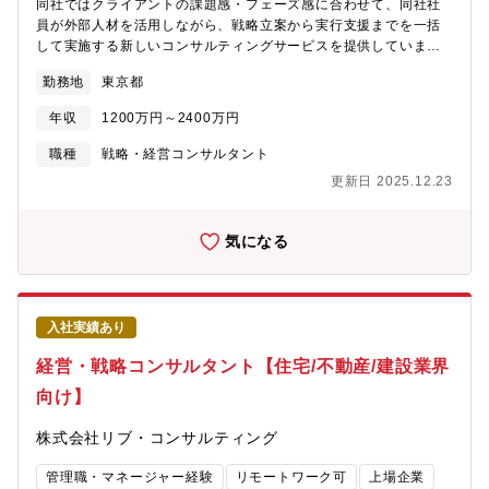
同社ではクライアントの課題感・フェーズ感に合わせて、同社社
員が外部人材を活用しながら、戦略立案から実行支援までを一括
して実施する新しいコンサルティングサービスを提供していま
す。【業務内容】■コンサルティング実業務推進（実際の案件をプ
勤務地
東京都
ロジェクトマネージャーとして推進）■クライアントとの関係構
築、案件受注に向けた提案■同社での新規事業開発推進【ポジショ
年収
1200万円～2400万円
ンの魅力】■創業以来6期連続で右肩上がりの売上・利益成長を続
けているを急成長中のコンサルテック企業です。■豊富な「エキス
職種
戦略・経営コンサルタント
パート人材」ネットワークを活用した独自のオーケストラ型コン
更新日 2025.12.23
サルティング各分野のエキスパート1,000名以上を抱える課題解決
プラットフォームを自社内に保有しており、クライアントの課題
感・フェーズ感に合わせ、同社社員が外部人材を活用しながら、
気になる
戦略立案から実行支援までを一括して実施する新しいコンサルテ
ィングサービスを提供しています。■同社の更なる事業拡大に向け
た組織づくりや経営にも携わる取締役・執行役員候補としての採
用です。■自社プロダクトの展開や、大手企業の新規事業開発コン
入社実績あり
サルティングの経験が積め、コンサル×事業開発のハイブリットキ
ャリアを形成することができます。■インダストリー別の組織構成
経営・戦略コンサルタント【住宅/不動産/建設業界
ではないので、幅広い業種・テーマに関わることができます。■ど
向け】
のような案件を取りにいくか、そのうえでどのようなチームを作
るかなど裁量大きく責任のある業務お任せする予定です。【募集
株式会社リブ・コンサルティング
背景】事業拡大における体制の強化
管理職・マネージャー経験
リモートワーク可
上場企業