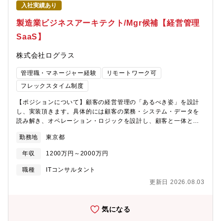
収益性（P/L）へ翻訳するためのロジックを、顧客ごとに設計。パ
入社実績あり
ッケージのパラメータ設定ではなく、「この顧客にとって何が正
しい計算か」をゼロから考え抜く■生成AIを活用した高速プロトタ
製造業ビジネスアーキテクト/Mgr候補【経営管理
イピング ：LLMを活用し、従来は数ヶ月かかっていた分析基盤の
SaaS】
構築・検証サイクルを圧倒的なスピードで回す。AI×ドメイン知識
の掛け合わせで、業界に前例のないデリバリーモデルを体現する■
株式会社ログラス
仮説検証・計算結果の突合 ：構築したロジックの出力を顧客の実
績データと突合し、乖離があれば仮説を立てて原因を追求。「な
管理職・マネージャー経験
リモートワーク可
ぜこの数字になるのか」を顧客と共に解き明かす■顧客との合意形
成・ユースケース開発 ：分析結果の妥当性を顧客の経営層・現場
フレックスタイム制度
双方と確認し、新たなユースケースの発見・言語化を通じてプロ
【ポジションについて】顧客の経営管理の「あるべき姿」を設計
ダクトの活用範囲を拡張する■プロダクトへのフィードバック ：
し、実装頂きます。具体的には顧客の業務・システム・データを
顧客課題の解決過程で得た知見をPdM・エンジニアチームに還元
読み解き、オペレーション・ロジックを設計し、顧客と一体とな
し、プロダクトの機能そのものを進化させる【魅力ポイント】■ロ
りながら業務に実装頂きます。現在、少数精鋭の立ち上げフェー
ジックの設計者になれる ：パラメータ設定ではなく、仕組みその
勤務地
東京都
ズであり、あなたの仕事が直接プロダクトの方向性を決め、事業
ものを設計する。あなたが設計したロジックがプロダクトの機能
の成長を左右します。初期メンバーとして顧客案件の最前線でア
になる■事業の成否に直接関わる ：新規事業の立ち上げフェーズ
年収
1200万円～2000万円
ーキテクトとしての設計力を磨きながら、チームを率いるリーダ
であり、あなたの仕事が事業の成長に直結する■大手製造業の経営
ーへ、そしてゆくゆくは事業の成長を牽引する存在へとキャリア
課題に踏み込める ：顧客のCFOや製造本部長クラスと、経営のト
職種
ITコンサルタント
を広げていただくことを期待しています。【業務内容】製造業顧
ップイシューを議論し、変革を起こす■テクノロジーでキャリアを
更新日 2026.08.03
客の経営データを「意思決定に使える形」へ再構築し、プロダク
拡張できる ：クラウド×AIという新しい武器を手に入れ、従来の
トとして実装するまでの一連のプロセスをリードいただきます。■
コンサルキャリアとは異なる成長曲線を描ける
顧客データの読み解きと構造化 ：顧客の基幹システムから出力さ
気になる
れる多種多様なデータを受領し、業務プロセスとの関係を整理。