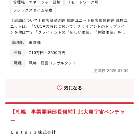
管理職・マネージャー経験
リモートワーク可
かしながら、経営コンサルタントとして成長いただける仲間を募
集します。次の成長フェーズに向けて、産業変革を前に進める仲
フレックスタイム制度
間を募集します。仕事内容住宅・不動産・建設領域のクライアン
【組織について】顧客価値創造 戦略ユニット顧客価値創造 戦略ユ
トに対して、経営と現場に直接働きかける戦略・経営コンサルテ
ニットは、「VUCAの時代において、クライアントのトップライ
ィングを担当いただきます。「何を変えるべきかを構造化して描
ンを伸ばす」「クライアントの『新しい価値』『体験価値』を創
く」だけでなく、「変革が現場で動き、成果が出るところまでや
る」「そのための仕組み作りと実現への伴走者となる」という
り切る」ことに強みがあります。【支援テーマ例】・経営戦略立
勤務地
東京都
Visonの下、「体験価値」を起点とした企業価値の創出や社会変革
案・中期経営計画策定・事業計画策定・新規事業構想／立ち上げ
を推進しています。※顧客価値創造戦略ユニットは2つのサービス
（0→1）・M&A／アライアンス検討・DX推進（業務・営業・マ
年収
710万円～2500万円
ラインと2つのインダストリによって構成されており、選考はそれ
ーケ領域の変革）・マーケティング／セールス戦略立案～実行支
ぞれのプロセスにて実施いたします。■サービスライン：1.体験価
援・組織開発／人事制度設計、組織改革・業務生産性向上・営業
職種
戦略・経営コンサルタント
値創造 2.新規事業/ビジネスモデル変革■インダストリ：3.ヘルス
力強化／研修設計・商品／サービス開発【プロジェクトの特
更新日 2026.07.09
ケア 4.Sports & Entertainment【業務内容】1.体験価値創造
徴】・経営者との直接折衝を行う案件が多数・大手グローバル企
■BtoBtoC/BtoC領域・化粧品メーカー：OMO実現にむけた顧客接
業とのプロジェクトだけでなく、中堅・中小企業の変革支援にも
点構築支援（体験デザイン）・公共（独立行政法人）：エンター
携われる・過去の成功事例やノウハウを活用したプロジェクトへ
気になる
テイメント商材に関する新規事業開発・実行支援・楽器メーカ
参画するため、コンサル未経験でもキャッチアップしやすい環
ー：サービス企画構想・不動産開発企業：大型再開発プロジェク
境・業界内企業だけではなく、住宅・不動産市場へ参入する異業
トにおけるアプリ構想（体験デザイン）・金融：決済アプリ開発
種企業の新規事業支援にも携われる【コンサルティングスタイ
支援（CX改革）2.新規事業/ビジネスモデル変革■新規事業開発・
ル】・対業界企業向け：経営層が直接のクライアントとなるケー
【札幌 事業開発部長候補】北大発宇宙ベンチャ
大手情報通信メーカーの特定技術領域での新規事業開発支援・大
スが多く、意思決定に入り込み、現場実装まで伴走します。・対
ー
手リース事業者の新規事業創出支援・大手エンタメ事業者との共
業界外企業向け：業界の巨大市場に変革を起こしたい企業（大手
同事業立ち上げ■ビジネスモデル変革・大手製造事業者のリカーリ
新規事業部門、ベンチャー等）に対し、事業構想から0→1の実行
Ｌｅｔａｒａ株式会社
ングビジネスモデルシフト・大手物販事業者の新インダストリー
伴走まで支援します。・業界変革活動：業界内外のプレイヤーと
における営業強化に向けた伴走型支援・大手情報通信グループの