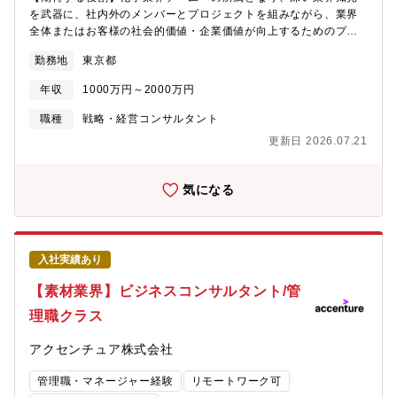
を武器に、社内外のメンバーとプロジェクトを組みながら、業界
ービス創出のプロジェクトに携わっているコンサルタント数は、
全体またはお客様の社会的価値・企業価値が向上するためのプラ
業界最大級。■どの企業よりもインターネット業界の知見をもち、
ン策定や変革の実行をリードします。【業務詳細】下記のような
コマースや広告、Fintechなど最先端のプロジェクト事例を多数実
勤務地
東京都
テーマを切り口として、化学業界のお客様の企業変革と企業価値
施していることにより先行優位を築いていることで業界で圧倒的
向上を全面的に支援しています。■経営戦略（ビジョン/ポートフ
なポジションを構築。■GAFAやBATなどグローバルなインターネ
年収
1000万円～2000万円
ォリオ戦略・グローバル戦略・M&A/PMI・HR戦略等）の構想か
ット業界の知見や事例の活用、グローバルネットワーク自体の活
ら実行まで■事業革新（ビジネスモデル改革・イノベーション・サ
用（海外オフィスとの連携）により、グローバルスケールの変革
職種
戦略・経営コンサルタント
ステナビリティ等）の戦略から実行まで■デジタルトランスフォー
を実現することが可能。■デジタルやテクノロジー、BPOなどの実
更新日 2026.07.21
メーション（業務改革・競争力強化・ビジネスモデル改革等）の
行部隊を持ち、単なるアドバイザリーに留まらず、クライアント
戦略から実行まで■IT/DXインフラの近代化や効率的な維持運用の
の変革を共に実現するパートナーになることが可能。（協業や合
戦略から実行まで■業界横断連携や業界破壊（業界再編・循環経済
弁会社設立などの形態を取ることもあり）■多くのアライアンス
気になる
化等）に向けた産業革新の戦略から実行まで【プロジェクト事
（マイクロソフトとの合弁会社運営、SAP社との次世代ERP共同
例】■中期/長期経営計画、グローバル戦略（グローバルSCM、組
開発など）、グローバルのイノベーションセンターなどにより、
織統合）■全社デジタルトランスフォーメーション（SCM・マー
テクノロジー自体に強みがある。【おすすめポイント】インター
ケ・R&D・生産・経営のデジタル化）■データドリブンの利益改
ネット業界のリーディングカンパニーの多くを支援しており、お
入社実績あり
善/コスト削減■BPR/BPOによる抜本的な本社業務効率化■デジタ
客様の一員となって新規事業を作っていくことができます。自分
ル技術を活用したビジネスモデル革新■基幹システム刷新・データ
が実行したことがすぐに世の中にローンチされ、目に見えて成果
【素材業界】ビジネスコンサルタント/管
プラットフォームの構築■サーキュラーエコノミープラットフォー
が実感できることが魅力です。関わったプロジェクトが世の中に
理職クラス
ムの構築【ポジションの魅力】■国内唯一の化学業界専門コンサル
出てくることを体感できます。
部隊として、クライアントの経営戦略の構想から実行、全社
アクセンチュア株式会社
DX（R＆D・SCM・マーケ）の実現など、様々なサービスで支援
を行うため、幅広い経験を積むことができ、市場価値が高まりま
管理職・マネージャー経験
リモートワーク可
す。 ■クロスボーダー案件も多く、英語が得意な方は語学力を活