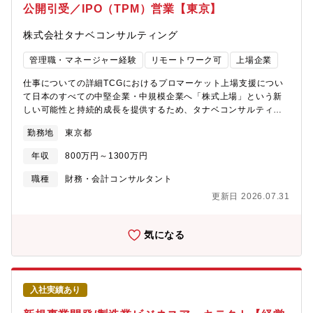
公開引受／IPO（TPM）営業【東京】
株式会社タナベコンサルティング
管理職・マネージャー経験
リモートワーク可
上場企業
仕事についての詳細TCGにおけるプロマーケット上場支援につい
て日本のすべての中堅企業・中規模企業へ「株式上場」という新
しい可能性と持続的成長を提供するため、タナベコンサルティン
グは東京証券取引所 TOKYO PRO Marketの「J-Adviser」資格お
勤務地
東京都
よび福岡証券取引所 Fukuoka PRO Marketの「F-Adviser」資格
を取得いたしました。上場をゴールではなく中堅企業に進化する
年収
800万円～1300万円
ためのメルクマールとして、その後の成長戦略の立案からM&A戦
略、DX戦略、グローバル戦略など、真の中堅企業へのステージア
職種
財務・会計コンサルタント
ップへ向けた取り組みをサポートします。上場審査などのアドバ
更新日 2026.07.31
イザー業務と経営全般のコンサルティングのハイブリッド体制を
敷いており、上場準備から上場後まで1社でワンストップ対応する
のがTCGのプロマーケット上場支援の特徴です。参考：
気になる
https://www.tanabeconsulting.co.jp/finance/pro-
market.html【サービス一覧】・プロマーケット上場支援コンサル
ティング
https://www.tanabeconsulting.co.jp/finance/service/listing-
入社実績あり
support/・Stage-up Review（予備調査）
https://www.tanabeconsulting.co.jp/finance/service/stageup-