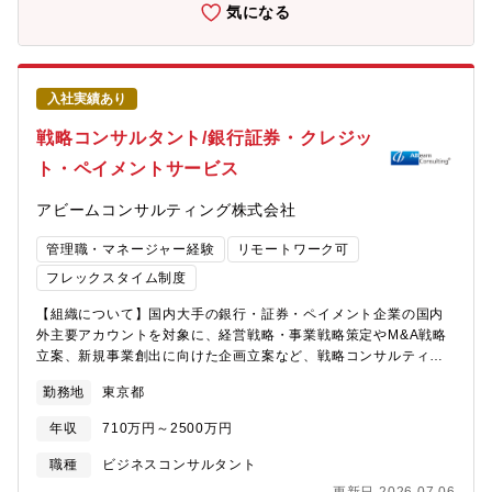
のポジションにご応募頂くことに同意頂いている前提となりま
気になる
す。皆様のご希望と経験を鑑み選考の中で最適なポジションをご
案内させていただきます。働き方はプロジェクトベースであり、
部門や専門領域を越えてチームを組成し、One Accentureとして
お客様に価値を提供しています。そのため、入社後はご自身の志
入社実績あり
向やキャリアビジョンに応じて、業界・テーマ・ソリューション
を横断した多様なキャリアを描くことが可能です。■ファンクショ
戦略コンサルタント/銀行証券・クレジッ
ンコンサルティング（企業の部門別チーム）事業戦略・経営管
ト・ペイメントサービス
理、販売・サービス・マーケティング、ロジスティクス・サプラ
イチェーン、組織開発・人材育成、財務・経理、M&Aなど、クラ
アビームコンサルティング株式会社
イアントの各領域に特化した変革を推進するグループです。業界
を横断してプロジェクトを経験でき、コンサルタントとしてのベ
管理職・マネージャー経験
リモートワーク可
ースを身に着けることができます。■インダストリーコンサルティ
ング（業界別チーム）業界のスペシャリストとして、コンサルテ
フレックスタイム制度
ィングのキャリアを築きます。世界各国において、お客様が業界
【組織について】国内大手の銀行・証券・ペイメント企業の国内
を牽引していくために、業界のコンバージェンスを利用し、収益
外主要アカウントを対象に、経営戦略・事業戦略策定やM&A戦略
を改善しながら新たな成長機会を獲得できるよう、業界を超えた
立案、新規事業創出に向けた企画立案など、戦略コンサルティン
提携の促進を支援します。■テクノロジーストラテジー＆アドバイ
グを中心に提供しています。特に以下の領域で変革テーマを創出
ザリー「テクノロジーを起点としたお客様の抜本的な経営・事業
勤務地
東京都
し、産業アジェンダを踏まえた大胆な構造改革や新規事業立上げ
トランスフォーメーション」「先端技術を用いた業界の垣根を超
を主導する役割を担います。■業界向け戦略策定■主要アカウント
えたイノベーションの創出」をミッションに、CEO/CxOをはじめ
年収
710万円～2500万円
の経営戦略・事業戦略策定■異業種連携など、新たなビジネスモデ
とする経営層が抱える課題解決を支援します。【おすすめポイン
ル創出に向けた戦略的アプローチ■業務プロセス改革やデジタル化
ト】■教育体制が手厚く、営業・営業企画・マーケティング・経営
職種
ビジネスコンサルタント
推進の企画・構想策定【業務内容】入社後は、銀行・証券・クレ
企画・事業企画/開発・サービス企画/開発・DX推進など多様なご