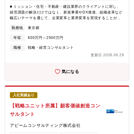
■ ミッション・住宅・不動産・建設業界のクライアントに対し、
経営課題の解決だけではなく、新規事業やDX推進、組織改革など
幅広いテーマを通じて、企業変革と業界変革を実現することがミ
ッションです。・単なる提案に留まらず、経営層と伴走しながら
勤務地
東京都
現場への定着・成果創出まで支援し、クライアントの持続的な成
長を実現します。・また、住宅・不動産業界出身者だけではな
年収
600万円～2500万円
く、法人営業経験者など業界未経験者も、約3か月間の育成プログ
ラムと実案件を並行して経験しながら、コンサルタントとして早
職種
戦略・経営コンサルタント
期に立ち上がることを期待しています。■ 募集背景・住宅・不動
更新日 2026.06.29
産・建設業界は、人々の暮らしと都市を支える基幹産業である一
方、人口減少や人手不足、資材・エネルギー価格の高騰、DXの遅
れ、カーボンニュートラルへの対応など、大きな転換期を迎えて
気になる
います。・これからは建物を建てる・販売するだけではなく、新
たな事業創出やデジタル活用、社会課題の解決を通じて、産業そ
のものを変革していくことが求められています。・リブ・コンサ
ルティングは、100年後の世界を良くする会社を増やすという理念
入社実績あり
のもと、戦略策定だけではなく、現場へ入り込み成果創出まで伴
走する実行支援型コンサルティングを強みとして成長してきまし
【戦略ユニット所属】顧客価値創造コン
た。・住宅・不動産・建設領域では、業界企業の経営変革に加
サルタント
え、大手企業との新規事業創出、行政・自治体との連携、不動産
IDの活用、空き家活用、スマートホーム、AI・DXを活用した新サ
アビームコンサルティング株式会社
ービス開発など、産業全体を変革するプロジェクトが拡大してい
ます。・今後さらなる事業拡大に向け、業界経験・営業経験を活