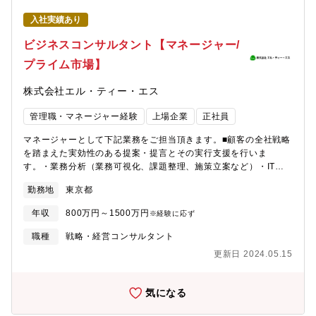
（マーケット調査/市場分析、事業計画策定など）・事業展開に向
入社実績あり
けた拡販支援（営業戦略、販売戦略、コミュニケーション戦略な
ど）【同社の魅力】■LTSは、「可能性を解き放つ」というミッシ
ビジネスコンサルタント【マネージャー/
ョンの下、デジタル時代のベスト・パートナーとして、経営・業
プライム市場】
務・ITなど多面的な領域において 戦略から実行まで多面的な支
援を通し、お客様の成長やサステナブルな経営を共に推進する存
株式会社エル・ティー・エス
在を目指しています。■2017年マザーズ上場も契機に、事業領域
を加速度的に拡大させており、社員にとっても、豊富な成長機会
管理職・マネージャー経験
上場企業
正社員
があります。■現時点では、国内比率が大半を占めるものの、
2030年までに『アジアで5本指ブランド』を目標に掲げ、国内に
マネージャーとして下記業務をご担当頂きます。■顧客の全社戦略
閉じない事業展開を推進しております。・ベトナム大手IT事業者
を踏まえた実効性のある提案・提言とその実行支援を行いま
のFPTとの連携強化・グローバルOT事業者の横河グループとの連
す。・業務分析（業務可視化、課題整理、施策立案など）・IT戦
携強化 など■2018年以降、M&Aを「採用・仲間づくり」の一環
略想策定 ・システム企画/構想 ・プロジェクトマネジメント支
と位置付け、積極的に推進しています。新たにグループに参画し
勤務地
東京都
援 ・システム導入に関わる支援（要件定義、業務/運用設計な
た子会社の経営支援には、希望する若手/中堅のLTSメンバーも従
ど）■プロジェクト組成に必要な営業、提案、体制構築とプロジェ
事しております。■採用・仲間づくりを通し、LTSグループとして
年収
800万円～1500万円
※経験に応ず
クトの計画、実行、クロージングを完遂していただきます。・プ
のケイパビリティを拡張させており、従来のコンサルティングに
ロジェクトのゴールの定義・ゴール達成に必要な成果物と計画の
職種
戦略・経営コンサルタント
閉じない事業創りも経験いただけます。■従来の人工ビジネスに留
定義・プロジェクトにおけるリスク・資源・コミュニケーション
まらず、クライアント企業への少額出資および経営参画やレベニ
更新日 2024.05.15
等の要素のマネジメント・シニアコンサルタントの業務のレビュ
ューシェアモデルを含む多様なビジネスモデルにもチャレンジし
ーや育成 ・新規・既存クライアントの案件受注に向けた営業お
ており、戦略の実現まで踏み込んだ支援も可能です。■PL（業
よび提案活動【案件事例】＜専門商社＞世界情勢の変化を背景と
気になる
績）とBS（組織能力）を両立させる経営を重視しており、短期的
した「安全保障貿易管理の強化」を実現するための「目指すべき
な業績偏重ではなく、中長期的な組織作りを大切にしています。
状態」「「ビジネス・アーキテクチャ」「ITシステムへの要求定