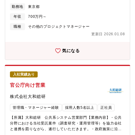
す。経営に近い立場で企業変革をリードする本ポジションでは、
勤務地
東京都
経営層へ直接支援する機会を求める若手から経営企画・DX推進等
の横断的に事業運営に関わった経験豊富なベテランまで、志ある
年収
700万円～
多様な人財のご応募を歓迎します。【業務内容】マネジメントソ
リューションズ（MSOL）のEPMO / 部門PMOサービスは、業務
職種
その他のプロジェクトマネージャー
改革やDX推進等の変革プロジェクトを進めるにあたって、課題と
更新日 2026.01.08
なり得る根本的な組織課題を解決に導くソリューションを提案、
実行支援します。企業特性や組織課題に合わせて、解決策の具体
化、実行計画の策定、実行に必要な役割・機能を定義し、クライ
気になる
アントにとって「絵にかいた餅」や「過剰な機能」を提示するこ
となく、必要十分な価値を提供します。・経営戦略や中期経営計
画、プロジェクトの整合性整理/整備、プロジェクトポートフォリ
オ最適化・プロジェクト価値評価、優先順位付け、経営リソース
入社実績あり
配分計画の提案、投資意思決定プロセス推進に必要な運用設計/実
行・部門PMO、各事業部、プロジェクト/PMOと連携する為の全
官公庁向け営業
社的なプロジェクト推進体制の構築、経営層へのレポーティング
や意思決定の支援等、ガバナンス機能の設計/運用・組織全体のプ
株式会社大和総研
ロジェクト遂行能力（ケイパビリティ）を高めるためのナレッジ
マネジメント、育成計画、人材配置戦略といった組織開発/人財開
管理職・マネージャー経験
採用人数5名以上
正社員
発に必要な施策の提案や実行MSOLが提唱する企業の全社変革や
戦略実行を支援するEPMO機能モデル（FCSL）を用いて、経営層
【所属】大和総研 公共系システム営業部門【業務内容】・公共
と現場をつなぎ、プロジェクトの成功と組織力の向上を両立させ
分野における当社受託案件（調査研究・運用管理等）を協力会社
る中核人財としてご活躍いただきます。【ポジションの魅力】経
と連携を図りながら、遂行していただきます。・政府施策に沿っ
済合理性からかけ離れた内向きな合意形成、フリーライダー問
た新規企画、提案、案件遂行を行っていただきます。【ミッショ