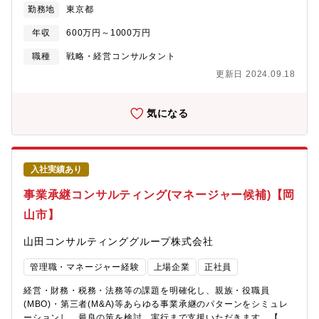
勤務地
東京都
題、経営リテラシー不足といった、「マネジメントが機能不全」
ン】・政府施策に関する調査研究・政策提言、システム開発の工
となっている企業に対する解決の糸口が組織的PMO（EPMO）だ
程管理・運用管理等、システムのライフサイクル全般にわたるソ
年収
600万円～1000万円
と考えています。MSOLという１企業のマネジメント能力の成長
リューションサービスを提供しています。・これまで公共分野に
を目指すのではなく、企業全体のマネジメント能力を高めるため
おける調達案件への対応を中心に活動しており、今後はより事業
職種
戦略・経営コンサルタント
に、EPMOという組織PMOのアプローチを特に日本企業向けに昇
規模の拡大を図ります。【長期就業が可能な働きやすい環境】★
更新日 2024.09.18
華させ、広く展開していきたいと考えています。上記の通り、プ
キャリア採用定着率95％以上★■平均勤続年数：17.7年■平均年間
ロジェクトの“管理”にとどまらず、企業変革を実現する“仕組みづ
有給休暇取得日数：18.2日1時間単位での申請も可能であり、有給
くり”に深く関わっていただくポジションです。【評価制度/キャリ
休暇の取得を促進しています。■平均残業（所定外労働）時間：
気になる
アパス】■評価制度・役割等級制度（キャリアバンド制）を導入・
30.5時間 ※所定労働時間7.5時間■育休取得率・育休からの復職
役職に対する果たすべき役割と期待値を基に、上長とすり合わせ
率共に100%■住宅手当：家賃額の50％(最大5万円)■テレワークに
ながら目標を設定・パフォーマンス結果は関係者だけでなく第三
ついて：生産性向上や育児・介護の支援を目的に、テレワークを
者のメンバーがファクトベースで収集・職級9個に細分化し、小さ
取り入れています。またテレワークの更なる生産性向上を目的
入社実績あり
な成果及び成長も評価対象に入ります（絶対評価）・年2回（上
に、社員が多く居住する地域を中心に専用のサテライトオフィス
期/下期）の評価結果を踏まえ、期末の取締役会により昇格等の評
があります。（横浜、立川、船橋）メインオフィス出社時と変わ
事業承継コンサルティング(マネージャー候補)【岡
価が決定・業務外での社内貢献も評価対象に入ります■キャリアパ
らない業務に集中できる執務環境が整備されています。■その他充
山市】
スPMOとしてのキャリアは以下1～4のステップがあります。1.プ
実の福利厚生はこちらから：
ロジェクトアドミニストレーター2.プロジェクトコントローラー3.
https://www.dir.co.jp/recruit/environment/welfare.html
山田コンサルティンググループ株式会社
プロジェクトマネジメントアナリスト4.プロジェクトマネジメン
トコンサルタントプロジェクトマネジメントの次のステップとし
管理職・マネージャー経験
上場企業
正社員
ては、デリバリーマネージャーとして担当のお客様を持ち、チー
ムメンバー管理を行っていただきます。 又社内公募制度等も利用
経営・財務・税務・法務等の課題を明確化し、親族・役職員
し、PMO以外の職種に社内でキャリアチェンジをすることも可能
(MBO)・第三者(M&A)等あらゆる事業承継のパターンをシミュレ
です。https://www.msols.com/recruit/career-step/career-path/
ーションし、最良の策を検討、実行まで支援いただきます。【具