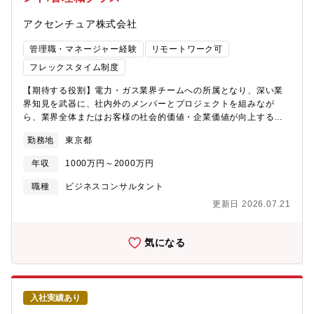
実行、システム構築等、クライアントに伴走しながら一気通貫で
アクセンチュア株式会社
幅広くサービス提供、実行支援を行う経験を積むことができ、市
場価値が高まります。 ■グローバルネットワークとテクノロジー
管理職・マネージャー経験
リモートワーク可
の強みを活かして最新かつ先進的な案件を扱っています。技術面
で先行する欧米のトレンドや支援事例にアクセスできることで最
フレックスタイム制度
新技術にキャッチアップできる環境です。
【期待する役割】電力・ガス業界チームへの所属となり、深い業
界知見を武器に、社内外のメンバーとプロジェクトを組みなが
ら、業界全体またはお客様の社会的価値・企業価値が向上するた
めのプラン策定や変革の実行をリードします。【業務詳細】下記
勤務地
東京都
のようなテーマに携わり、業界全体、お客様の変革を全面的に支
援しています。■法的分離後の経営管理/収益性管理■デジタル・ト
年収
1000万円～2000万円
ランスフォーメーション■海外投資を含む新規ビジネス創出■エネ
ルギーポートフォリオマネージメント■カスタマーオペレーション
職種
ビジネスコンサルタント
【プロジェクト事例】■経営管理モデル策定支援■収益性管理モデ
更新日 2026.07.21
ル策定支援■海外発電事業投資支援■コールセンター変革支援■顧客
管理モデル改革支援■法的分離に向けた課題検討支援【ポジション
の魅力】グローバルネットワークとテクノロジーの強みを活かし
気になる
て最新かつ先進的な案件を扱っています。発電、送配電、エネル
ギー小売、マーケティング、人事・経理などすべての事業領域に
おいて、デジタルの力でクライアントのビジネスゴールの達成支
援を行うため、幅広い経験を積むことができ、市場価値が高まり
入社実績あり
ます。