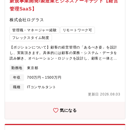
新規事業開発/製造業ビジネスアーキテクト【経営
review/・J-Adviser／F-Adviser業務
管理SaaS】
https://www.tanabeconsulting.co.jp/finance/service/pro-
market-adviser/募集背景・仕事内容東京証券取引所が運営する東
株式会社ログラス
京プロマーケット市場のおけるJ-Adviser業務拡大のため、TPMに
上場を希望するIPO志向会社に対する企業営業に携わっていただき
管理職・マネージャー経験
リモートワーク可
ます。クライアントと対話を重ね、TOKYO PRO Market上場に向
けたJ-Adviser契約の獲得が主なミッションとなります。【仕事内
フレックスタイム制度
容】・社内やアライアンス先との連携を通じた上場見込み企業の
【ポジションについて】顧客の経営管理の「あるべき姿」を設計
発掘・ダイレクトソーシングやセミナー開催を通じた上場見込み
し、実装頂きます。具体的には顧客の業務・システム・データを
企業の発掘・上場を検討する企業へのアポイント同行・ニーズヒ
読み解き、オペレーション・ロジックを設計し、顧客と一体とな
アリング・J-QSやコンサルメンバーとの協働による、TOKYO
りながら業務に実装頂きます。現在、少数精鋭の立ち上げフェー
PRO Market上場支援、企業価値向上の支援・その他クライアント
勤務地
東京都
ズであり、あなたの仕事が直接プロダクトの方向性を決め、事業
のIPOに係る業務・コンサルティング推進に向けた社内プロモーシ
の成長を左右します。初期メンバーとして顧客案件の最前線でア
ョン 等
年収
700万円～1500万円
ーキテクトとしての設計力を磨きながら、チームを率いるリーダ
ーへ、そしてゆくゆくは事業の成長を牽引する存在へとキャリア
職種
ITコンサルタント
を広げていただくことを期待しています。【業務内容】製造業顧
更新日 2026.08.03
客の経営データを「意思決定に使える形」へ再構築し、プロダク
トとして実装するまでの一連のプロセスをリードいただきます。■
顧客データの読み解きと構造化 ：顧客の基幹システムから出力さ
気になる
れる多種多様なデータを受領し、業務プロセスとの関係を整理。
顧客固有の業務ルールや暗黙知を言語化し、データの意味を構造
的に理解する■分析ロジックの設計・構築 ：現場の活動データを