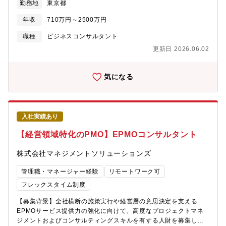
勤務地
東京都
出などのコンサルティングサービスを提供しています。【業務内
おけるCDO、CXOサポート/プロジェクトマネジメント支援、ビジ
容】ファイナンス企業向けに国内外の戦略コンサルティング案件
ネスモデル/オペレーションモデル/サービスモデルの変革、及び新
年収
710万円～2500万円
の営業企画・営業推進、プロジェクトリード、プロジェクトデリ
規事業の立ち上げなどの実行推進支援。●クラウドサービスオクタ
バリーに従事いただきます。【プロジェクト事例】■企業変革・新
ゴンの提供 コンサルティング事業で蓄積した経営/ビジネス高度化
職種
ビジネスコンサルタント
事業のアイデア創出・事業企画／推進支援・企業文化／組織／人
知見と、DigitalやAI/IoT等の知見を掛け合わせた新規事業/サービ
更新日 2026.06.02
の変革（人的資本経営）■事業ポートフォリオ変革・デューデリジ
スの開発、展開。【求める人物像】 ・論理的思考能力・知的好奇
ェンス・PMI戦略策定／実行支援（事業再編に伴う組織／プロセス
心・知的タフネスがあり、自ら積極的に物事を推進/自己研鑽でき
モデリング）・SaaS事業立上げ■社会課題を起点とした価値創
る方 ・“Strategy, Digital両面の関心を持って、Strategicなポジシ
気になる
造・サステナビリティ経営・サーキュラーエコノミーの促進支援
ョンから全社戦略の観点でインパクトを出すのはもちろんのこ
【おすすめポイント】■本部門は戦略コンサルティング事業に注力
と、そこで蓄積した知見をもとにしたクラウドプロダクトを世の
しており、企業変革テーマを創出・立案する上流コンサルに特化
中に発信する、という新しい形のコンサルティングサービスに興
できる環境です。■ワークライフバランスを気にした組織運営をし
味がある方
入社実績あり
ており、専門組織も立ち上げています。■日系のコンサルティング
ファームであり、ヘッドクォーターも日本国内にあるため、外資
【経営領域特化のPMO】EPMOコンサルタント
系企業のように意思決定が本国に左右されることがありません。■
英語力がある方は海外駐在などのチャンスが多く、グローバル人
株式会社マネジメントソリューションズ
材へのステップアップが図れます。■教育体制が手厚く、コンサル
未経験からで活躍しやすい環境です。
管理職・マネージャー経験
リモートワーク可
フレックスタイム制度
【募集背景】全社横断の施策実行や経営層の意思決定を支える
EPMOサービス提供力の強化に向けて、高度なプロジェクトマネ
ジメントおよびコンサルティングスキルを有する人財を募集しま