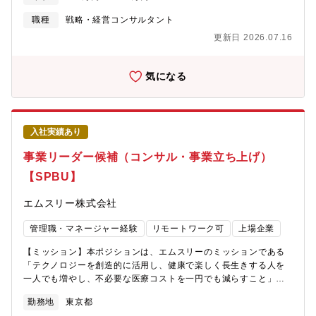
やEC運営等幅広い分野を管轄する部署。■経営企画室：経営企画
業務やM&A等、経営に関する幅広い業務を管轄する部署。※上記
職種
戦略・経営コンサルタント
より適性やご経験に応じて配属させていただきます。【同社の特
更新日 2026.07.16
徴】～「大切なひとに、飲ませたいものだけを」をスローガン
に、お客様の暮らしに寄り添う事業を推進～同社は1951年創業の
ペットボトル飲料メーカーです。イオンや西友など大手スーパー
気になる
マーケットのプライベートブランドを担当しており、独自のビジ
ネスモデルで高品質、低価格を実現し、ミネラルウォーターの製
造では業界トップシェアを誇ります。業績も好調で22年12月には
東証スタンダード市場へ上場、23年6月には東証プライム市場に区
入社実績あり
分変更、2024年春には新工場が竣工するなど高い成長を維持して
おります。創業70年以上が経過し、積み重ねてきた確かな実績や
事業リーダー候補（コンサル・事業立ち上げ）
ノウハウがある一方、過去に執着しない自由な社内風土がありま
【SPBU】
す。縦割りの組織運営ではなく、変化へのスピーディーな対応や
行動力を重視してきた当社だからこそ、「安全安心な商品の提
エムスリー株式会社
供」と増加する需要に応える「Max生産・Max販売」を両立させ
ることが出来ています。【働き方/福利厚生】■中途採用者が9割以
管理職・マネージャー経験
リモートワーク可
上場企業
上(年齢や入社年次に関係なく、活躍できるフィールド有)■4年連
続ベースアップ2023年4月には13,000円/月、2024年4月には
【ミッション】本ポジションは、エムスリーのミッションである
14,000円/月、2025年4月には15,000円/月、2026年4月には
「テクノロジーを創造的に活用し、健康で楽しく長生きする人を
15,000円■福利厚生：交替番手当や次世代育成手当など各種手当
一人でも増やし、不必要な医療コストを一円でも減らすこと」を
の導入、退職金制度（DC）の開始など、働く社員への還元も随時
製薬企業の側面から支援する 「メディカルマーケティング支援
行っております。今後もより良い労働環境や成長環境の整備をグ
勤務地
東京都
事業」に配属を想定しています。医師のビックデータ解析と最新
ループ全体で作り上げていきます。