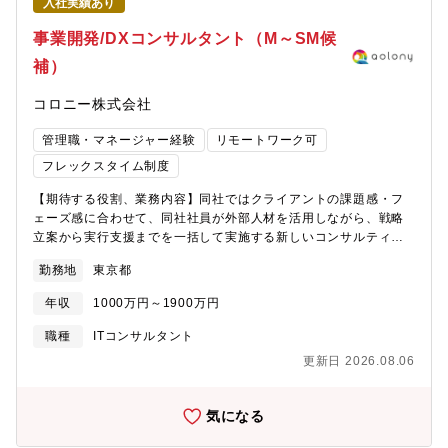
入社実績あり
事業開発/DXコンサルタント（M～SM候
補）
コロニー株式会社
管理職・マネージャー経験
リモートワーク可
フレックスタイム制度
【期待する役割、業務内容】同社ではクライアントの課題感・フ
ェーズ感に合わせて、同社社員が外部人材を活用しながら、戦略
立案から実行支援までを一括して実施する新しいコンサルティン
グサービスを提供しています。■コンサルティング実業務推進（実
勤務地
東京都
際の案件をプロジェクトマネージャーとして推進）■クライアント
との関係構築、案件受注に向けた提案■同社での新規事業開発推進
年収
1000万円～1900万円
（業務提携等含む）【プロジェクト事例】■新規事業の立案、事業
開発支援/イノベーション推進支援■新規サービスのマーケティン
職種
ITコンサルタント
グ・営業実行支援■DX戦略策定、導入・実装支援■AI戦略のプラン
更新日 2026.08.06
ニング、AIの活用も踏まえた全社BPR支援■セキュリティガバナン
ス関連プロジェクト【おすすめポイント】■創業以来7期連続で右
肩上がりの売上・利益成長を続けているを急成長中のコンサルテ
気になる
ック企業です。■フレックス勤務可能かつリモート比率も高いた
め、ライフスタイルに合わせた働き方を実現することができま