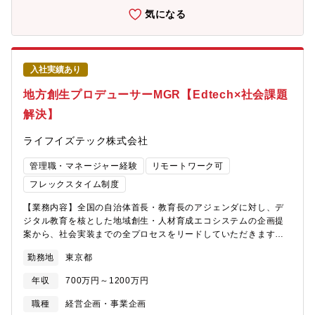
の事業を構想・提案する責任者としてリードしていただきます。■
気になる
戦略立案と変革支援：従来の枠組みにとらわれない新たな成長戦
略を立案し、自治体の持続的かつ飛躍的な成長を支援します。■社
会的インパクトの創出：これらの取り組みを通じて、地域社会、
ひいては日本全体に大きなパラダイムシフトを起こすことを目指
入社実績あり
します。【ポジションの魅力】■コンサルティングファームでは
「提言」で終わることが多い中、自ら描いた絵が予算化され、数
地方創生プロデューサーMGR【Edtech×社会課題
万人規模の中高生の学びを直接変える「社会実装」の全プロセス
解決】
を主導できます。■自治体の首長や教育長といったキーマンの懐に
入り込み、日本を変える「教育×DX」のビッグプロジェクトを、
ライフイズテック株式会社
責任者と共に創り上げる経験が得られます。■未だ世の中にない事
業をスピード感をもって構想し具現化できます。■地域の事情・課
管理職・マネージャー経験
リモートワーク可
題に応じたイノベーション人材育成を実装することで、地方創
生、地域社会の持続的な発展を牽引できます。【ライフイズテッ
フレックスタイム制度
クについて】ライフイズテックは、2010年に創業したEdTechを
【業務内容】全国の自治体首長・教育長のアジェンダに対し、デ
軸とする社会変革カンパニーです。2011年、わずか3人の参加者
ジタル教育を核とした地域創生・人材育成エコシステムの企画提
から始まったキャンプ事業を皮切りに、私たちは一貫したミッシ
案から、社会実装までの全プロセスをリードしていただきます。
ョンと、独自の強みである「LX（Learning Experience：学習体
【具体的には】■自治体（都道府県／市区町村）のDX・デジタル
験）」を軸に成長を続けてきました。現在では、オンライン教材
勤務地
東京都
人材育成政策に沿った、人材育成プログラムの企画 / 提案■人材プ
や学校向け教材の提供、自治体向けのイノベーション人材育成プ
ログラム提供に向けた工程設計 / 管理、各ステークホルダー調整
ログラム、企業向けDX研修など、次々と事業領域を拡大していま
年収
700万円～1200万円
等によるプロジェクト推進■イベント、ワークショッププログラム
す。コーポレートスローガン：「世界を変える力を、すべての人
の現場責任者として企画や運営準備■中高生～大人までのイベント
に。」 ミッション：「中高生ひとり一人の可能性を、一人でも多
職種
経営企画・事業企画
参加者に直接ITスキルを教える大学生スタッフのマネジメント■顧