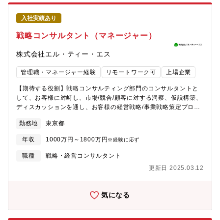
勢・協調性と多様性への順応力・基本的な英語力【職務経験】・
戦略コンサルティングファーム、または総合コンサルティングフ
入社実績あり
ァーム戦略部門（目安として経験３年以上、プロジェクトマネー
ジャー経験があれば尚可）・事業会社や研究機関の研究部門また
戦略コンサルタント（マネージャー）
は技術部門・事業会社、官公庁または国際機関の、戦略部門、企
画部門、新規事業部門、スタートアップ支援部門またはマーケテ
株式会社エル・ティー・エス
ィング部門
管理職・マネージャー経験
リモートワーク可
上場企業
【期待する役割】戦略コンサルティング部門のコンサルタントと
して、お客様に対峙し、市場/競合/顧客に対する洞察、仮説構築、
ディスカッションを通し、お客様の経営戦略/事業戦略策定プロジ
ェクトを推進いただけます。また、戦略コンサルティングサービ
勤務地
東京都
スを主にしつつ、IT/業務系のコンサルティングチームとの連携
や、LTSのグループ経営などの各種社内活動にも主体者として従事
年収
1000万円～1800万円
※経験に応ず
いただけます。【業務内容】現在15名規模の少数チームのため、
裁量と責任感を持った新規開拓／案件管理を期待しています。■戦
職種
戦略・経営コンサルタント
略PJのデリバリ（リーダー/マネジメント）■戦略コンサルティン
更新日 2025.03.12
グ事業の基盤創り（部門運営や若手の人財育成等）【アサインイ
メージ】経営戦略/事業戦略を中心としつつ、業界を問わず、以下
テーマに限らない様々なアサイン機会がございます。■経営戦略・
気になる
中長期経営方針/中期経営計画の策定支援・事業成長に向けた資本
政策立案/実行支援・イノベーション戦略の策定支援（M&A支援含
む）・事業再生支援、PMI支援■事業戦略・新規事業の開発支援