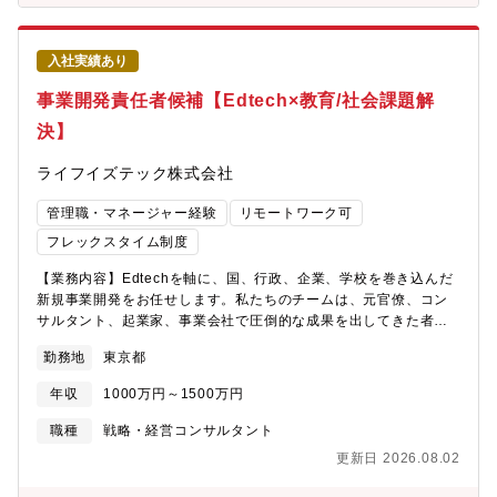
顧客固有の業務ルールや暗黙知を言語化し、データの意味を構造
的に理解する■分析ロジックの設計・構築 ：現場の活動データを
収益性（P/L）へ翻訳するためのロジックを、顧客ごとに設計。パ
入社実績あり
ッケージのパラメータ設定ではなく、「この顧客にとって何が正
しい計算か」をゼロから考え抜く■生成AIを活用した高速プロトタ
事業開発責任者候補【Edtech×教育/社会課題解
イピング ：LLMを活用し、従来は数ヶ月かかっていた分析基盤の
決】
構築・検証サイクルを圧倒的なスピードで回す。AI×ドメイン知識
の掛け合わせで、業界に前例のないデリバリーモデルを体現する■
ライフイズテック株式会社
仮説検証・計算結果の突合 ：構築したロジックの出力を顧客の実
績データと突合し、乖離があれば仮説を立てて原因を追求。「な
管理職・マネージャー経験
リモートワーク可
ぜこの数字になるのか」を顧客と共に解き明かす■顧客との合意形
成・ユースケース開発 ：分析結果の妥当性を顧客の経営層・現場
フレックスタイム制度
双方と確認し、新たなユースケースの発見・言語化を通じてプロ
【業務内容】Edtechを軸に、国、行政、企業、学校を巻き込んだ
ダクトの活用範囲を拡張する■プロダクトへのフィードバック ：
新規事業開発をお任せします。私たちのチームは、元官僚、コン
顧客課題の解決過程で得た知見をPdM・エンジニアチームに還元
サルタント、起業家、事業会社で圧倒的な成果を出してきた者な
し、プロダクトの機能そのものを進化させる【魅力ポイント】■ロ
ど、多様なバックグラウンドを持つ仲間が集まっています。全員
ジックの設計者になれる ：パラメータ設定ではなく、仕組みその
勤務地
東京都
が「教育で社会を変える」という一点で繋がる熱いチームです 。
ものを設計する。あなたが設計したロジックがプロダクトの機能
この最高の仲間たちと共に、地域で育った若者がAIやデジタルな
になる■事業の成否に直接関わる ：新規事業の立ち上げフェーズ
年収
1000万円～1500万円
どの最新テクノロジーを武器に地域の課題を解決し、それが新た
であり、あなたの仕事が事業の成長に直結する■大手製造業の経営
な産業や雇用に繋がっていく――。そんな持続可能な「DX人材育
課題に踏み込める ：顧客のCFOや製造本部長クラスと、経営のト
職種
戦略・経営コンサルタント
成エコシステム」を、あなた自身の手でゼロから構築していただ
ップイシューを議論し、変革を起こす■テクノロジーでキャリアを
更新日 2026.08.02
くことを期待しています 。【具体的には】■課題の探究と事業の
拡張できる ：クラウド×AIという新しい武器を手に入れ、従来の
実装：行政や地域が直面する重要課題を深く探究し、解決のため
コンサルキャリアとは異なる成長曲線を描ける