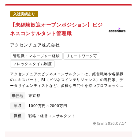
また、会社の成長に合わせた社員への還元（持株会、ストックオ
義」「ロードマップ」の開発。＜大手SI＞生産性向上のため、各
プションの付与や給与水準の見直し）も実施しております。■グロ
部門や支社に散在していた間接業務機能をひとつに集約し、生産
ーバルスタンダードを把握しつつも、既存フレームワークの適用
入社実績あり
性向上推進のコントロールタワー機能の実装を支援（弊社の支援
ではなく、お客様の目的/前提/制約を踏まえて適切な論点設計/ア
内容：機能集約ロードマップの作成、散在する業務間の比較分
【未経験歓迎オープンポジション】ビジ
プローチを行います。■ビジネスプロセスの領域では、
析、Tobe業務の策定、生産性向上のための各種活動の構造化
TOGAF/IAOPなどのグローバルスタンダードを踏まえつつ、顧客
ネスコンサルタント管理職
等）。＜大手小売＞バックオフィス系業務の業務効率化のため
ごとに適したアプローチを構築し、多様な支援事例がございま
RPAをはじめとしたテクノロジー活用によるDX推進を実施。ツー
す。その事例を自社ならではのノウハウに昇華させ、ビジネスプ
アクセンチュア株式会社
ルありきの取り組みとならないよう、業務ヒアリングからの業務
ロセスの領域においては、業界有数のブランドを有しておりま
可視化に重点を置き最適な施策提言。数万時間の工数削減を実現
す。■戦略領域においても、経営フレームワークの理解を前提とし
管理職・マネージャー経験
リモートワーク可
し、テクノロジー活用の幅もチャットボットやWFシステムなど広
つつ、顧客ごとに適した論点設計/アプローチを進めております。
がりを見せている。
フレックスタイム制度
アクセンチュアのビジネスコンサルタントは、経営戦略や各業界
のエキスパート、BI（ビジネスインテリジェンス）の専門家、デ
ータサイエンティストなど、多様な専門性を持つプロフェッショ
ナルで構成されています。それぞれの専門性を掛け合わせなが
勤務地
東京都
ら、お客様独自の変革の実現を支援しています。また、各チーム
には経験者採用として入社する社員も多く、その多くがコンサル
年収
1000万円～2000万円
ティング未経験者です。これまで培ってきた業界知見や専門スキ
ルに、アクセンチュアが強みとするデジタルやグローバルの知
職種
戦略・経営コンサルタント
見、最新事例を掛け合わせることで、新たな価値やイノベーショ
更新日 2026.07.14
ンを創出しています。配属先の候補となるチームは下記の通りで
す。本ポジションは、ビジネスコンサルタントとして以下すべて