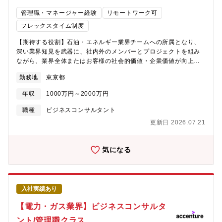
化、プラットフォーム構築【ポジションの魅力】■成長戦略の企画
管理職・マネージャー経験
リモートワーク可
～実行、全社DXの実現など、様々なサービスで素材業界クライア
ントの支援を行うため、幅広い経験を積むことができ、市場価値
フレックスタイム制度
が高まります。 ■クライアント企業の新たな柱となりうる新規事
【期待する役割】石油・エネルギー業界チームへの所属となり、
業の立ち上げ支援も行っており、素材業界における同様のご経験
深い業界知見を武器に、社内外のメンバーとプロジェクトを組み
が活かせるポジションです。
ながら、業界全体またはお客様の社会的価値・企業価値が向上す
るためのプラン策定や変革の実行をリードします。【業務詳細】
勤務地
東京都
下記のようなテーマに携わり、業界全体、クライアントの変革を
全面的に支援しています。■石油・エネルギーの産業別成長戦略■
年収
1000万円～2000万円
石油・エネルギー業界におけるデジタル・トランスフォーメーシ
ョン■再生エネルギーなど、新エネルギー領域への政策や事業戦略
職種
ビジネスコンサルタント
立案から実行まで■石油・エネルギー業界でのPMI(M&A後の戦略
更新日 2026.07.21
～実行支援、組織改革)や自由化に伴う戦略から実行まで【プロジ
ェクト事例】■企業価値向上・新事業支援・全社業務改革の企画・
実行支援・基幹システムを活用したデータトリブン経営改革支
気になる
援・全社カーボンニュートラル戦略策定支援・再エネ事業戦略策
定および立上げ支援・PMIによる事業・機能戦略から実行■デジタ
ル営業＆マーケティング・デジタルを活用した燃料油販売・営業
の変革・ブランド戦略見直しおよびプロモーション推進支援■サプ
入社実績あり
ライチェーン・トレーディング管理システム導入支援・供給計画
業務の見直しおよびスケジューラー導入・ICT技術を活用した陸上
【電力・ガス業界】ビジネスコンサルタ
配送最適化【ポジションの魅力】■石油事業の効率化・最適化、お
ント/管理職クラス
よび新エネルギー領域の創出・拡大に向けて、戦略策定から業務