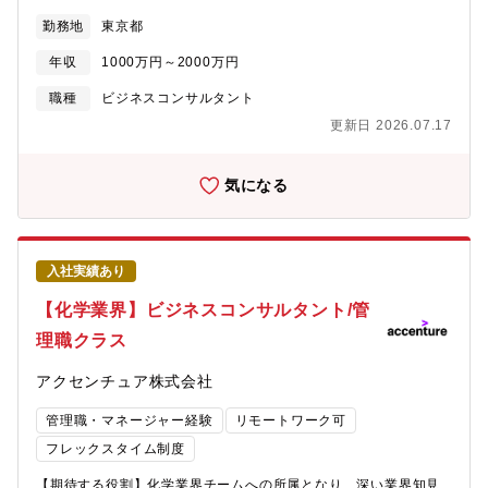
ためのプラン策定や変革の実行をリードします。【業務詳細】ク
【本ポジションの魅力】製薬企業の営業・マーケティング上の課
勤務地
東京都
ライアントのビジネス成長やサービス創出に向けて、クライアン
題を解決するメイン窓口として、大手製薬企業の本社部門や経営
トと共に戦略を考えるだけでなく、業務・ITにおける論点をクリ
層に対する接点や提案、社内外の各エキスパートをリードしたプ
年収
1000万円～2000万円
アにし、アジャイル的にビジネスサイド、テクノロジーサイド、
ロジェクトマネジメント、新規ソリューションの企画などを行い
UXやUI等のデザインサイドと連携してサービス立ち上げを推進し
ます。自らビジネスの機会を創り出し、企画・提案、社内外の投
職種
ビジネスコンサルタント
ます。アドバイザリー型のコンサルティングではなく、プロデュ
資を得て結果を出すという、事業創出に必要な全てのビジネスス
更新日 2026.07.17
ーサーとして、立ち上げチームの一員として活躍してもらいま
キルを身に付ける事ができる稀有な環境です。【エムスリーで描
す。【プロジェクト事例】■eCommerce・プラットフォーマーに
けるキャリアパス】エムスリーでは、御本人の志向にあわせて多
よる小売企業買収に伴うITカーブアウトプロジェクト・アパレル
様なキャリア機会を提供しております。■他部署との兼務、異動
気になる
業界におけるOMOプラットフォーム構築・プラットフォーマーに
（例：人事、新規事業など）■グループ会社に経営メンバーとして
対するデータドリブンコンサルティング■Payment Fintech・非金
の参画・兼務■海外グループ会社での勤務【配属事業】メディカル
融事業者に対するBaaS（Bank as a Service）導入支援・QRコー
業界向けセールスマーケティング支援事業（海外など他事業兼任
ド決済事業者におけるデータドリブンマーケティング支援■AD
の可能性あり）【現在のメンバー例】■コンサルティングファーム
入社実績あり
Marketing・データドリブンでの広告営業効率化支援・ポータルサ
出身者（マッキンゼー、BCG、PwC、DTC、経営共創基盤など）
イトの魅力/広告売上UPのためのUX/コンテンツ高度化支援・クー
■ネット企業出身者（ヤフー、ディー・エヌ・エー、グリーなど）
【化学業界】ビジネスコンサルタント/管
ポンプラットフォーム構想に基づくOMOサービス設計、プロダク
■金融出身者（ゴールドマンサックス証券、野村証券、大和証券、
理職クラス
ト開発マネジメント支援・ブランド広告主向けマーケティング商
SBIホールディングなど）■その他医療機器出身者など
材群のプロダクト設計と開発マネジメント支援■Ecosystem・イン
アクセンチュア株式会社
ターネット・プラットフォーム企業におけるHRトランスフォーメ
ーション・デジタルネイティブ人材の次世代デジタル・データサ
管理職・マネージャー経験
リモートワーク可
イエンス教育・バーティカルサービスのUXデザイン・GtM戦略策
定・画期的要素技術のセールス・マーケティング戦略策定・顧客
フレックスタイム制度
の消費購買実データに基づくデジタルサービスの加盟店拡大
【期待する役割】化学業界チームへの所属となり、深い業界知見
【Accentureの強み】■インターネット業界の新規ビジネスや新サ