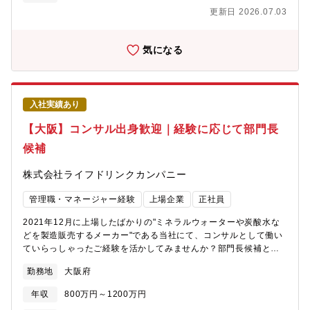
災害対応、Well-Beingなど）■海外市場参入戦略策定■提携/投資先
更新日 2026.07.03
発掘、M&A支援 (オペレーション/ITデューデリジェンス、PMI)■
営業・マーケティング戦略策定■IT/DX戦略策定、保険コアシステ
ム戦略策定（特に東南アジア地域内）、IT/DXソリューション選定
気になる
■Web3サービス企画支援【おすすめポイント】■本部門は戦略コ
ンサルティング事業に注力しており、企業変革テーマを創出・立
案する上流コンサルに特化できる環境です。■ワークライフバラン
スを気にした組織運営をしており、専門組織も立ち上げていま
入社実績あり
す。■日系のコンサルティングファームであり、ヘッドクォーター
も日本国内にあるため、外資系企業のように意思決定が本国に左
【大阪】コンサル出身歓迎｜経験に応じて部門長
右されることがありません。■英語力がある方は海外駐在などのチ
候補
ャンスが多く、グローバル人材へのステップアップが図れます。■
教育体制が手厚く、コンサル未経験からで活躍しやすい環境で
株式会社ライフドリンクカンパニー
す。
管理職・マネージャー経験
上場企業
正社員
2021年12月に上場したばかりの"ミネラルウォーターや炭酸水な
どを製造販売するメーカー"である当社にて、コンサルとして働い
ていらっしゃったご経験を活かしてみませんか？部門長候補とし
てお迎えします。【具体的な配属可能性のある部署】■生産本部：
勤務地
大阪府
製造に関する分野を管轄する部署。（生産管理や製造、生産技術
などを幅広く担当しています。）■SCM本部：物流に関する業務
年収
800万円～1200万円
やEC運営等幅広い分野を管轄する部署。■経営企画室：経営企画