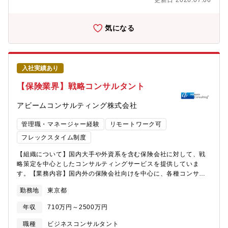
更新日 2026.07.06
ジットカード・ペイメントサービス（モバイル決済、ポイント
経験をお持ちの方が、コンサル未経験からでも大規模変革プロジ
等）を中心に、金融業界のお客様に対する国内外の各種戦略コン
ェクトに挑戦できる環境です。■クライアントの経営戦略立案から
サルティング案件に従事いただきます。【プロジェクト事例】■経
変革実行支援、運用まで一気通貫で支援ができることがアクセン
気になる
営戦略・事業戦略策定支援（非金融事業への進出・異業種との連
チュア最大の強みです。
携を含む）■JV設立・事業会社（デジタルバンク等）設立支援■販
売・マーケティング戦略策定支援■経営統合、合併及び買収戦略策
定支援■リテール戦略策定支援■チャネル戦略策定支援■新規事業・
入社実績あり
新サービス立案支援■サステナビリティ経営/戦略策定支援
■Web3×ファイナンスサービス企画支援■人的資本経営・戦略策定
【保険業界】戦略コンサルタント
支援■PMI（ポストM&Aの統合マネジメント）■サステナビリティ
経営/戦略の実行に向けた業務改革支援■サステナビリティ関連サ
アビームコンサルティング株式会社
ービスの企画立案・開発支援【おすすめポイント】■本部門は戦略
コンサルティング事業に注力しており、企業変革テーマを創出・
管理職・マネージャー経験
リモートワーク可
立案する上流コンサルにチャレンジできる環境です。■ワークライ
フレックスタイム制度
フバランスを気にした組織運営をしており、専門組織も立ち上げ
ています。■日系のコンサルティングファームであり、ヘッドクォ
【組織について】国内大手や外資系を含む保険会社に対して、戦
ーターも日本国内にあるため、外資系企業のように意思決定が本
略策定を中心としたコンサルティングサービスを提供していま
国に左右されることがありません。■英語力がある方は海外駐在な
す。【業務内容】国内外の保険会社向けを中心に、各種コンサル
どのチャンスが多く、グローバル人材へのステップアップが図れ
ティング案件の開拓、プロジェクトリード、プロジェクト作業に
ます。■教育体制が手厚く、コンサル未経験からでも活躍しやすい
勤務地
東京都
従事いただきます。国外向けについては、東南アジアを中心とし
環境です。
た海外保険会社向けの支援（日本からのリモート従事、現地での
年収
710万円～2500万円
従事）の機会があります。【プロジェクト事例】■新規事業/市場
参入戦略策定■社会課題解決に向けたクライアントとの共創（自然
職種
ビジネスコンサルタント