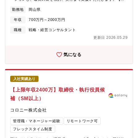
【ご参考】※EPMOのPJT事例はこちら
体的には】■事業承継プランの策定・実行支援■企業オーナーや不
https://service.msols.com/case/interview/0019※弊社社員のイ
勤務地
岡山県
動産保有オーナーの相続・資産承継対策■非上場企業オーナーの自
ンタビュー記事はこちら
社株承継対策■次世代経営に向けたグループ企業の再編支援(ホー
https://www.msols.com/recruit/style/interview/matsuo/※PMO
年収
700万円～2000万円
ルディングス化等）■上場企業オーナーの資産承継対策■後継者に
とは！？ 弊社執行役員からの解説動画
よる新経営体制の仕組みづくり■M&Aにかかるアドバイザリー業
職種
戦略・経営コンサルタント
https://youtu.be/byc_q4BYl9I?feature=shared
務、デューデリジェンス(買収監査)、バリュエーション(企業価値
更新日 2026.05.29
評価)
気になる
入社実績あり
【上限年収2400万】取締役・執行役員候
補（SM以上）
コロニー株式会社
管理職・マネージャー経験
リモートワーク可
フレックスタイム制度