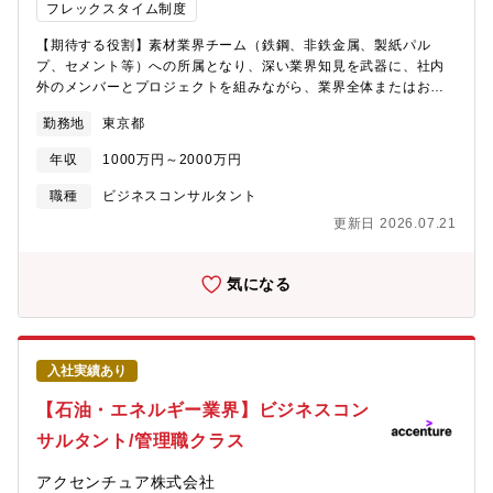
かすことができます。
フレックスタイム制度
【期待する役割】素材業界チーム（鉄鋼、非鉄金属、製紙パル
プ、セメント等）への所属となり、深い業界知見を武器に、社内
外のメンバーとプロジェクトを組みながら、業界全体またはお客
様の社会的価値・企業価値が向上するためのプラン策定や変革の
勤務地
東京都
実行をリードします。【業務詳細】下記のようなテーマに携わ
り、業界全体、お客様の変革を全面的に支援しています。■素材
年収
1000万円～2000万円
（鉄鋼、非鉄金属、製紙パルプ、セメント等）業界の産業別成長
戦略■素材業界におけるグローバル戦略（市場開拓・グローバル
職種
ビジネスコンサルタント
SCM）・PMI（M&A後の戦略～実行支援、組織改革）の戦略から
更新日 2026.07.21
実行まで■素材業界におけるデジタル・トランスフォーメーション
■素材業界のカーボンニュートラル戦略から実行まで■業界横断的
や業界破壊（ディスラプション）に向けた戦略から実行まで【プ
気になる
ロジェクト事例】■企業価値向上・新規事業立ち上げ・企業価値向
上に向けた施策化、PDCA運営・新たな柱となる新規事業の立ち
上げ支援■デジタル営業＆マーケティング・顧客リサーチを高める
顧客エクスペリエンス向上・プライシング・ガバナンス・営業超
入社実績あり
効率化（ハイパーセールスオートメーション）■サステナビリテ
ィ・カーボンニュートラルの実現に向けたCO2マネジメントシス
【石油・エネルギー業界】ビジネスコン
テムの導入・グリーン鋼材へのシフト■タレントマネジメント・デ
サルタント/管理職クラス
ータを起点としたタレント管理（タレマネデータ利活用）・人財
ポートフォリオ可視化■AI・Gen-AIとの協働による新たなオペレ
アクセンチュア株式会社
ーションモデルの設計・AIを活用したサプライチェーンの高度