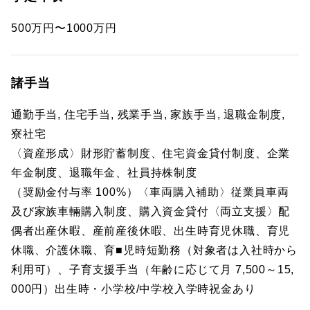
500万円〜1000万円
諸手当
通勤手当, 住宅手当, 残業手当, 家族手当, 退職金制度,
寮社宅
〈資産形成〉財形貯蓄制度、住宅資金貸付制度、企業
年金制度、退職年金、社員持株制度
（奨励金付与率 100%）〈車両購入補助〉従業員車両
及び家族車輛購入制度、購入資金貸付〈両立支援〉配
偶者出産休暇、産前産後休暇、出生時育児休職、育児
休職、介護休職、育■児時短勤務（対象者は入社時から
利用可）、子育支援手当（年齢に応じて月 7,500～15,
000円）出生時・小学校/中学校入学時祝金あり