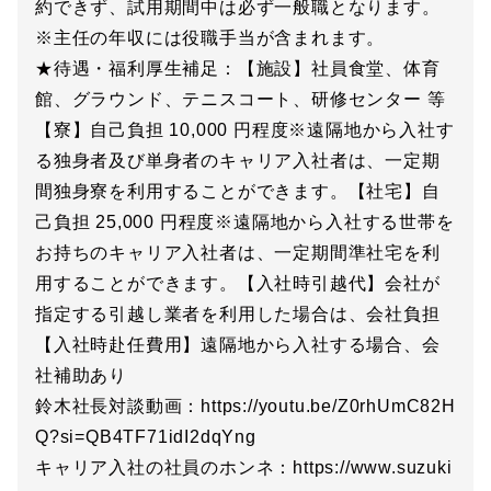
約できず、試用期間中は必ず一般職となります。
※主任の年収には役職手当が含まれます。
★待遇・福利厚生補足：【施設】社員食堂、体育
館、グラウンド、テニスコート、研修センター 等
【寮】自己負担 10,000 円程度※遠隔地から入社す
る独身者及び単身者のキャリア入社者は、一定期
間独身寮を利用することができます。【社宅】自
己負担 25,000 円程度※遠隔地から入社する世帯を
お持ちのキャリア入社者は、一定期間準社宅を利
用することができます。【入社時引越代】会社が
指定する引越し業者を利用した場合は、会社負担
【入社時赴任費用】遠隔地から入社する場合、会
社補助あり
鈴木社長対談動画：https://youtu.be/Z0rhUmC82H
Q?si=QB4TF71idI2dqYng
キャリア入社の社員のホンネ：https://www.suzuki