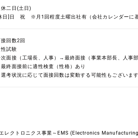
週休二日(土日)
[休日]日 祝 ※月1回程度土曜出社有（会社カレンダーに基
面接回数2回
適性試験
一次面接（工場長、人事）→最終面接（事業本部長、人事
※最終面接前に適性検査（性格）あり
※選考状況に応じて面接回数は変動する可能性もございます
エレクトロニクス事業～EMS (Electronics Manufacturing 