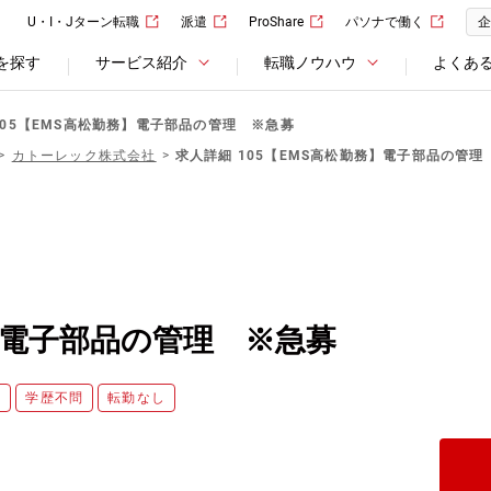
U・I・Jターン転職
派遣
ProShare
パソナで働く
企
を探す
サービス紹介
転職ノウハウ
よくあ
105【EMS高松勤務】電子部品の管理 ※急募
カトーレック株式会社
求人詳細 105【EMS高松勤務】電子部品の管理
務】電子部品の管理 ※急募
員
学歴不問
転勤なし