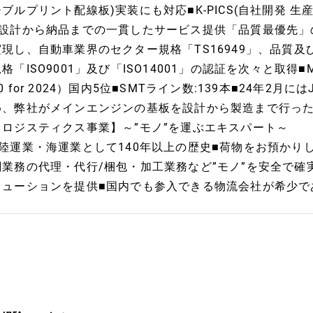
シブルプリント配線板)実装にも対応■K-PICS(自社開発 
■設計から納品までの一貫したサービス提供「品質最優先」
実現し、自動車業界のセクター規格「TS16949」、品質
格「ISO9001」及び「ISO14001」の認証を次々と取得■Manufact
0 for 2024）国内5位■SMTライン数:139本■24年2
め、弊社がメインエンジンの基板を設計から製造まで行っ
【ロジスティクス事業】～”モノ”を運ぶエキスパート～
■陸運業・海運業として140年以上の歴史■荷物をお預かり
関業務の代理・代行/梱包・加工業務など”モノ”を安全で
リューションを提供■国内でも参入できる物流会社が希少で