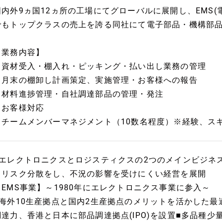
国内外9ヵ国12ヵ所の工場にてグローバルに展開し、EMS
でもトップクラスの売上を誇る同社にて電子部品・機構部
【業務内容】
・資材受入・棚入れ・ピッキング・払い出し業務の管理
・月末の棚卸し計画策定、実施管理・お客様への報告
・材料進捗管理・自社調達部品の管理・発注
・お客様対応
・チームメンバーマネジメント（10数名程度）※経験、ス
■エレクトロニクスとロジスティクスの2つのメインビジネ
※リスク分散をし、不況の影響を受けにくい経営を展開
【EMS事業】～1980年にエレクトロニクス事業に参入～
■海外10生産拠点と国内2生産拠点のメリットを活かした最
調達力、香港と日本に部品調達拠点(IPO)を設置■多品種少