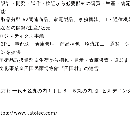
※設計・開発・試作・検証から必要部材の購買・生産・物流
可能
※製品分野:AV関連商品、家電製品、事務機器、IT・通信
他などの開発/生産/販売
■ロジスティクス事業
※3PL・輸配送・倉庫管理・商品梱包・物流加工・通関・
ョンを提供
■美術品取扱業務※集荷から梱包・展示・倉庫保管・返却ま
■文化事業※四国民家博物館『四国村』の運営
東京都 千代田区丸の内１丁目６－５丸の内北口ビルディン
ttps://www.katolec.com/