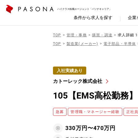
ハイクラス転職エージェント「パソナキャリア」
条件から求人を探す
企業
TOP
管理・事務
購買・調達
求人詳細 
TOP
製造業(メーカー)
電子部品・半導体
入社実績あり
カトーレック株式会社
105【EMS高松勤
急募
管理職・マネージャー経験
正社
330万円〜470万円