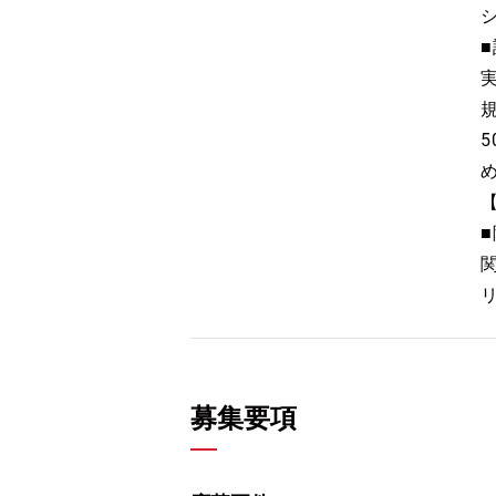
規
5
募集要項