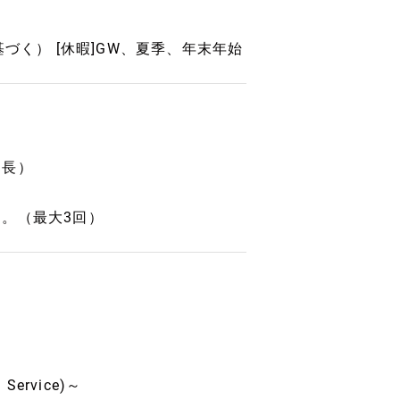
づく） [休暇]GW、夏季、年末年始
部長）
。（最大3回）
Service)～