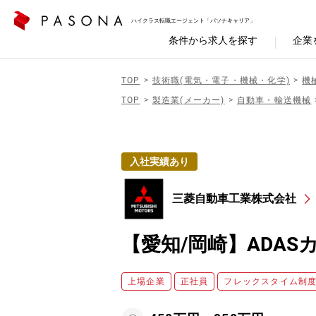
ハイクラス転職エージェント「パソナキャリア」
条件から求人を探す
企業
TOP
技術職(電気・電子・機械・化学)
機
TOP
製造業(メーカー)
自動車・輸送機械
入社実績あり
三菱自動車工業株式会社
【愛知/岡崎】ADA
上場企業
正社員
フレックスタイム制