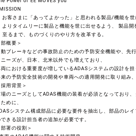
he Power of EE MOVES you
MISSION
1. お客さまに「あってよかった」と思われる製品/機能を
2. よりタイムリーに製品と機能を世に出せるよう、 製品
至るまで、ものづくりのやり方を改革する。
＜部概要＞
自動ブレーキなどの事故防止のための予防安全機能や、先
るニーズが、日本、北米以外でも増えており、
車両における重要度が増しているADASシステムの設計を
将来の予防安全技術の開発や車両への適用開発に取り組み
＜採用背景＞
市場のニーズとしてADAS機能の装着が必須となっており
るために、
ADASシステム構成部品に必要な要件を抽出し、部品のレ
のできる設計担当者の追加が必要です。
＜部署の役割＞