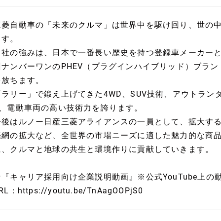
三菱自動車の「未来のクルマ」は世界中を駆け回り、世の
ます。
当社の強みは、日本で一番長い歴史を持つ登録車メーカー
州ナンバーワンのPHEV（プラグインハイブリッド）ブラン
を放ちます。
「ラリー」で鍛え上げてきた4WD、SUV技術、アウトランダ
V、電動車両の高い技術力を誇ります。
今後はルノー日産三菱アライアンスの一員として、拡大す
売網の拡大など、全世界の市場ニーズに適した魅力的な商
に、クルマと地球の共生と環境作りに貢献していきます。
★『キャリア採用向け企業説明動画』※公式YouTube上の
RL：https://youtu.be/TnAagOOPjS0