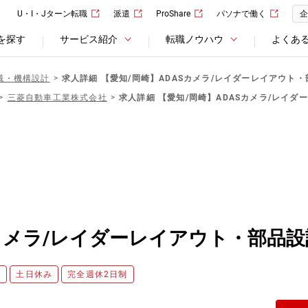
U・I・Jターン転職
派遣
ProShare
パソナで働く
企
を探す
サービス紹介
転職ノウハウ
よくあ
械・機構設計
求人詳細 【愛知/岡崎】ADASカメラ/レイダーレイアウト
三菱自動車工業株式会社
求人詳細 【愛知/岡崎】ADASカメラ/レイ
Sカメラ/レイダーレイアウト・部品設
度
土日休み
完全週休2日制