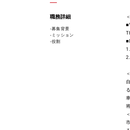
職務詳細
＜
■
-募集背景
T
-ミッション
■
-役割