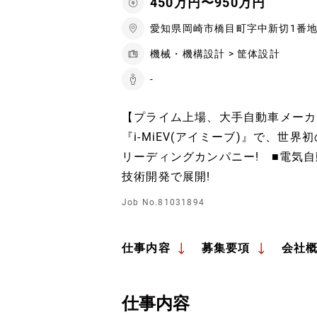
450万円〜950万円
愛知県岡崎市橋目町字中新切1番地
機械・機構設計 > 筐体設計
-
【プライム上場、大手自動車メーカ
『i-MiEV(アイミーブ)』で、世
リーディングカンパニー! ■電気
技術開発で展開!
Job No.81031894
仕事内容
募集要項
会社
仕事内容