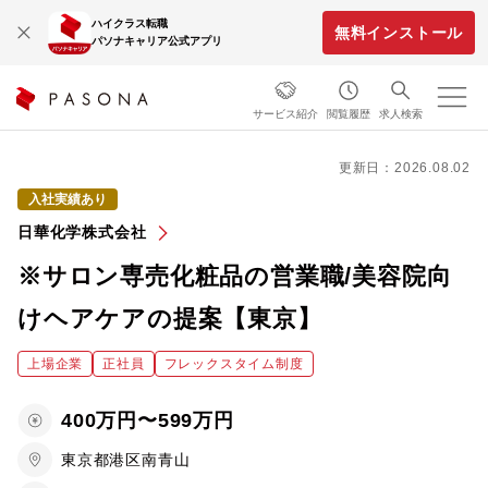
ハイクラス転職
無料インストール
パソナキャリア公式アプリ
サービス紹介
閲覧履歴
求人検索
更新日：2026.08.02
入社実績あり
日華化学株式会社
※サロン専売化粧品の営業職/美容院向
けヘアケアの提案【東京】
上場企業
正社員
フレックスタイム制度
400万円〜599万円
東京都港区南青山