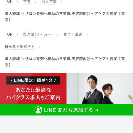
TOP
営業
個人営業
求人詳細 ※サロン専売化粧品の営業職/美容院向けヘアケアの提案【東
京】
TOP
製造業(メーカー)
化学・繊維
日華化学株式会社
求人詳細 ※サロン専売化粧品の営業職/美容院向けヘアケアの提案【東
京】