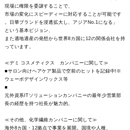
現場に権限を委譲することで、
市場の変化にスピーディーに対応することが可能です
。日華ブランドを浸透拡大し、アジアNo.1になる」
という基本ビジョン、
また適地適産の発想から世界8カ国に12の関係会社を持
っています。
≪デミ コスメティクス カンパニーに関して≫
■サロン向けヘアケア製品で空前のヒットを記録中!※
ウェーボデザインワックス等
■
元外資系ITソリューションカンパニーの最年少営業部
長の経歴を持つ社長が魅力的。
≪その他、化学繊維カンパニーに関して≫
海外8カ国・12拠点で事業を展開。国境や人種、