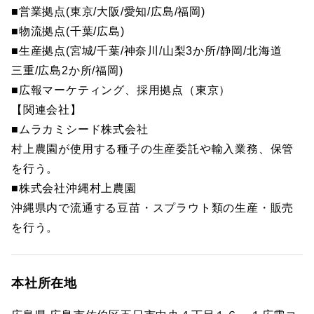
■営業拠点(東京/大阪/愛知/広島/福岡)
■物流拠点(千葉/広島)
■生産拠点(宮城/千葉/神奈川/山梨3か所/静岡/北海道
三重/広島2か所/福岡)
■広報マーケティング、採用拠点（東京）
【関連会社】
■ムラカミシード株式会社
村上農園が使用する種子の生産委託や輸入業務、保管
を行う。
■株式会社沖縄村上農園
沖縄県内で流通する豆苗・スプラウト類の生産・販売
を行う。
本社所在地