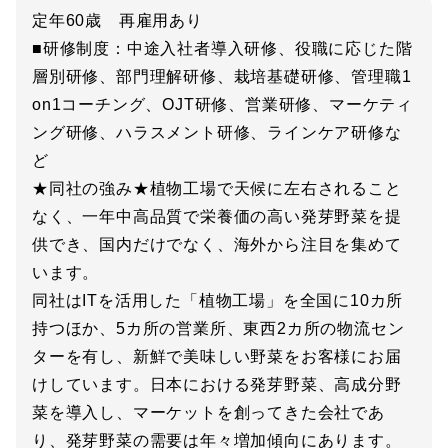
定年60歳 再雇用あり
■研修制度：中途入社者導入研修、役職に応じた階
層別研修、部門理解研修、栽培基礎研修、管理職1
on1コーチング、OJT研修、営業研修、マーケティ
ング研修、ハラスメント研修、ラインケア研修な
ど
★同社の強み★植物工場で天候に左右されること
なく、一年中高品質で栄養価の高い発芽野菜を提
供でき、国内だけでなく、海外から注目を集めて
います。
同社はITを活用した「植物工場」を全国に10カ所
持つほか、5カ所の営業所、東西2カ所の物流セン
ターを有し、新鮮で美味しい野菜をお客様にお届
けしています。日本における発芽野菜、高成分野
菜を導入し、マーケットを創ってきた会社であ
り、発芽野菜の需要は年々増加傾向にあります。