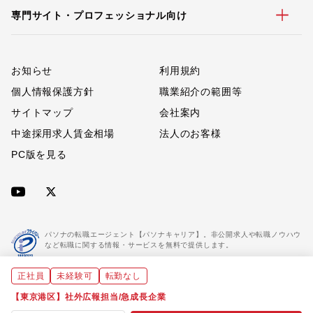
専門サイト・プロフェッショナル向け
お知らせ
利用規約
個人情報保護方針
職業紹介の範囲等
サイトマップ
会社案内
中途採用求人賃金相場
法人のお客様
PC版を見る
パソナの転職エージェント【パソナキャリア】。非公開求人や転職ノウハウ
など転職に関する情報・サービスを無料で提供します。
正社員
未経験可
転勤なし
「パソナキャリア」は職業紹介優良事業者に認定されています。
※「パソナキャリア」は株式会社パソナが運営する人材紹介・採用支援サービスの名称です
【東京港区】社外広報担当/急成長企業