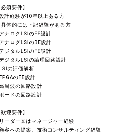
【必須要件】
■設計経験が10年以上ある方
※具体的には下記経験がある方
アナログLSIのFE設計
アナログLSIのBE設計
デジタルLSIのFE設計
■デジタルLSIの論理回路設計
LSIの評価解析
FPGAのFE設計
■高周波の回路設計
■ボードの回路設計
【歓迎要件】
■リーダー又はマネージャー経験
■顧客への提案、技術コンサルティング経験