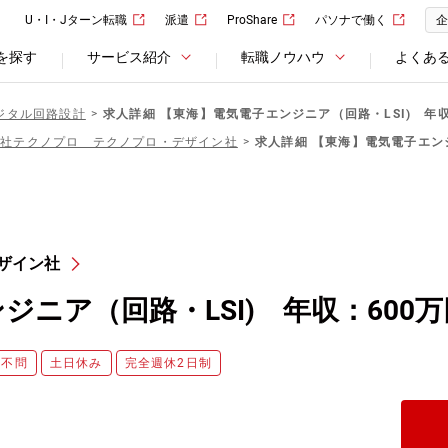
U・I・Jターン転職
派遣
ProShare
パソナで働く
企
を探す
サービス紹介
転職ノウハウ
よくあ
ジタル回路設計
求人詳細 【東海】電気電子エンジニア（回路・LSI) 年収
会社テクノプロ テクノプロ・デザイン社
求人詳細 【東海】電気電子エンジ
ザイン社
ニア（回路・LSI) 年収：600万
歴不問
土日休み
完全週休2日制