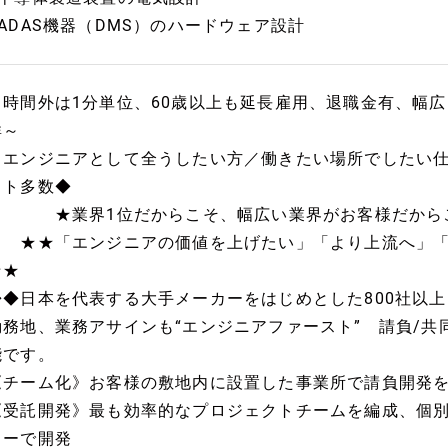
■ADAS機器（DMS）のハードウェア設計
～時間外は1分単位、60歳以上も延長雇用、退職金有、幅
群～
【エンジニアとして全うしたい方／働きたい場所でしたい仕
クト多数◆
★業界1位だからこそ、幅広い業界がお客様だからこ
★★「エンジニアの価値を上げたい」「より上流へ」「
★★
◆◆日本を代表する大手メーカーをはじめとした800社以
勤務地、業務アサインも“エンジニアファースト” 請負/共
能です。
《チーム化》お客様の敷地内に設置した事業所で請負開発
《受託開発》最も効率的なプロジェクトチームを編成、個
ターで開発