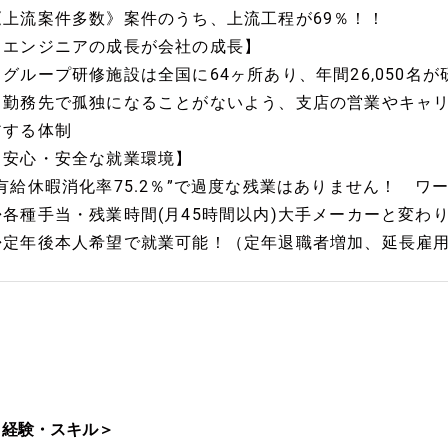
《上流案件多数》案件のうち、上流工程が69％！！
【エンジニアの成長が会社の成長】
・グループ研修施設は全国に64ヶ所あり、年間26,050名
・勤務先で孤独になることがないよう、支店の営業やキャ
アする体制
【安心・安全な就業環境】
“有給休暇消化率75.2％”で過度な残業はありません！ ワ
◆各種手当・残業時間(月45時間以内)大手メーカーと変わ
◆定年後本人希望で就業可能！（定年退職者増加、延長雇
＜経験・スキル＞