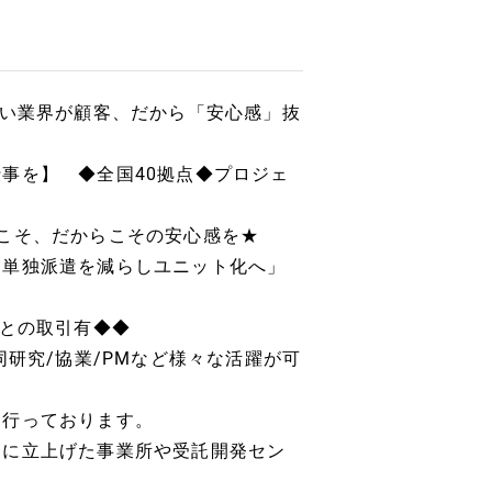
広い業界が顧客、だから「安心感」抜
事を】 ◆全国40拠点◆プロジェ
そ、だからこその安心感を★
単独派遣を減らしユニット化へ」
上との取引有◆◆
同研究/協業/PMなど様々な活躍が可
を行っております。
別に立上げた事業所や受託開発セン