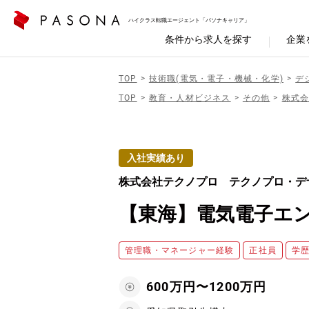
ハイクラス転職エージェント「パソナキャリア」
条件から求人を探す
企業
TOP
技術職(電気・電子・機械・化学)
デ
TOP
教育・人材ビジネス
その他
株式
入社実績あり
株式会社テクノプロ テクノプロ・デ
【東海】電気電子エンジ
管理職・マネージャー経験
正社員
学
600万円〜1200万円