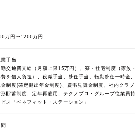
00万円〜1200万円
残業手当
通勤交通費支給（月額上限15万円）、寮・社宅制度（家族
熱費を個人負担）、役職手当、赴任手当、転勤赴任一時金
職金制度(確定拠出年金制度)、慶弔見舞金制度、社内クラ
財形貯蓄制度、定年再雇用、テクノプロ・グループ従業員持
ービス「ベネフィット・ステーション」
不問