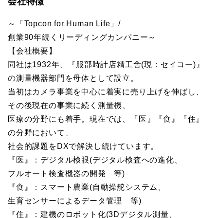
会社特徴
～「Topcon for Human Life」/
創業90年続くリーディングカンパニー～
【会社概要】
同社は1932年、『服部時計店精工舎(現：セイコー)』
の測量機器部門を母体として設立。
当初はカメラ事業を中心に着実に売り上げを伸ばし、
その後現在の事業に続く測量機、
医療の分野にも着手。現在では、『医』『食』『住』
の分野において、
社会的課題をDXで解決し続けています。
『医』：デジタル検眼(デジタル検査への進化、
フルオート検査機器の開発 等)
『食』：スマート農業(自動操舵システム、
生育センサーによるデータ管理 等)
『住』：建機のロボット化(3Dデジタル測量、