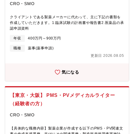
CRO・SMO
成、レビュー、QC点検、作成に伴う管理（進捗管理、関係部署と
の連携、調整等）②医療用医薬品、バイオ後続品等の一般的名称
（JAN）申請・届出、希少疾病用医薬品指定（ODD）相談・申
クライアントである製薬メーカーに代わって、主に下記の書類を
請、対面助言資料等の作成支援業務・JAN申請・届出資料の作
作成していただきます。1.臨床試験の計画書や報告書2.医薬品の承
成、レビュー、QC点検、作成に伴う管理（進捗管理、関係部署と
認申請資料
の連携、調整等）・ODD相談・申請資料の作成、レビュー、QC点
年収
400万円～900万円
検、作成に伴う管理（進捗管理、関係部署との連携、調整等）・
対面助言資料の作成、レビュー、QC点検、作成に伴う管理（進捗
職種
薬事(薬事申請)
管理、関係部署との連携、調整等）【募集背景】依頼案件が好調
更新日 2026.08.05
のため【配属部署について】・グループ人数は約25名で、製薬企
業出身の経験豊富な薬事スペシャリストが多く在籍しています・
20～30代の社員も在籍しており、シニアコンサルタントのもと実
気になる
プロジェクトに参画し、薬事の専門性を高めることができる環境
です。ご経験をもとに60歳以上でも勤務いただけます・クライア
ントの約8割が海外企業・社内に通訳完備【担当プロジェクトの決
め方】経験と本人希望、案件難易度、個々の業務量などを踏まえ
【東京・大阪】 PMS・PVメディカルライター
てプロジェクトにアサインされます。【働き方】フレックスタイ
ム制度とリモートワークを取り入れた、自由度の高い就業環境で
（経験者の方）
す。・フレックスタイム制度：コアタイムナシのフルフレックス
で、1日3時間以上就業・リモートワーク：業務の状況や内容に応
CRO・SMO
じて、ご自身で出社とリモートワークの使い分け、効率よく業務
を進めています。
【具体的な職務内容】製薬企業が作成する以下のPMS・PV関連文