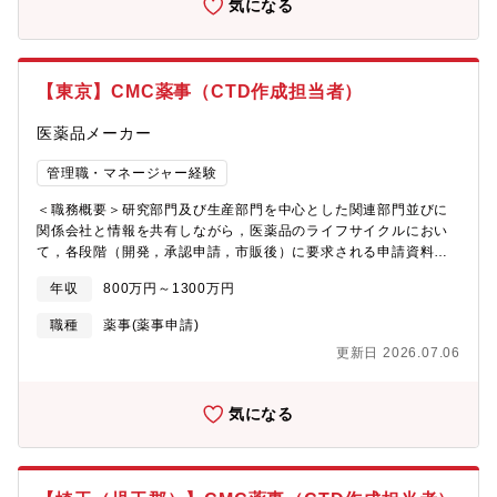
気になる
【東京】CMC薬事（CTD作成担当者）
医薬品メーカー
管理職・マネージャー経験
＜職務概要＞研究部門及び生産部門を中心とした関連部門並びに
関係会社と情報を共有しながら，医薬品のライフサイクルにおい
て，各段階（開発，承認申請，市販後）に要求される申請資料の
レビュー，作成及び取得作業を実施する。＜具体的な職務内容
年収
800万円～1300万円
＞・医薬品のライフサイクルにおけるCMC薬事業務・資料
（IND/IMPD，新規申請，変更申請，Annual/Renewal資料，照会
職種
薬事(薬事申請)
対応）について，レビュー又は作成・承認・登録情報の維持管
更新日 2026.07.06
理・GMP証明書・製剤証明書の発給申請・薬事規制・レギュレー
ション情報の収集及び活用※上記業務について効率化及び改善活
動含む※必要に応じて国内外の上記薬事業務について，関連部門
気になる
とのコミュニケーション＜募集背景≫CMC薬事部オペレーション
課：約10名（部長含む）役割：CTD作成のほか、各種証明書の申
請や管理、広範囲な情報管理・CMC薬事部1課：国内薬事・CMC
薬事部2課：海外薬事※適正に応じ、配属を決定