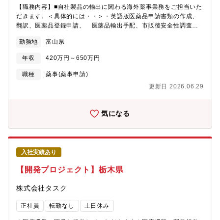
【職務内容】■自社製品の輸出に関わる海外薬事業務をご担当いた
だきます。＜具体的には・・＞・英語版医薬品申請書類の作成、
翻訳、医薬品登録申請、 医薬品輸出手配、市販後安全性調査業
務サポート、製品マーケティング等）・取引先との交渉、連絡、
勤務地
富山県
調整※年に数回の海外出張を想定※業務上、日本語と英語両方を
使用【組織構成】海外事業部 海外事業開発課（富山サテライト
年収
420万円～650万円
オフィス勤務
職種
薬事(薬事申請)
更新日 2026.06.29
気になる
入社実績あり
【開発プロジェクト】栃木県
株式会社タスク
正社員
転勤なし
土日休み