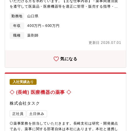
いただける方を求めています。【主な仕事内容】・薬事関連法規
を遵守して医薬品・医療機器等を適正に管理・販売する指導・安
全、安心な医薬品等を顧客に届けるまでの品質管理指導・営業担
勤務地
山口県
当者、物流担当者への薬事関連教育・顧客からの問い合わせ対応
年収
400万円～600万円
職種
薬剤師
更新日 2026.07.01
気になる
入社実績あり
◇ (長崎) 医療機器の薬事 ◇
株式会社タスク
正社員
土日休み
◎薬事業務を担当していただきます。長崎支社は研究・開発拠点
であり、薬事に関する部署自体は本社にあります。本社と連携し