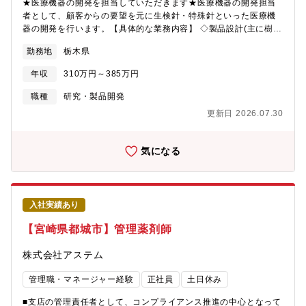
★医療機器の開発を担当していただきます★医療機器の開発担当
者として、顧客からの要望を元に生検針・特殊針といった医療機
器の開発を行います。【具体的な業務内容】 ◇製品設計(主に樹脂
成形品、金属部品を用いた医療機器)◇各種検証試験◇設計文書作
勤務地
栃木県
成◇他部門(営業、品質、製造など)との連携※生検針とは、がん検
診の際に注射針を刺して細胞を採取するために使用されている注
年収
310万円～385万円
射針のことです。医療の現場では馴染みも深く、病理検査に欠か
せない存在です。※ものづくりの経験を活かして開発業務にチャ
職種
研究・製品開発
レンジしたい方歓迎!※製品開発を通じて医療現場での社会貢献を
更新日 2026.07.30
実感できる仕事です。誰かのために頑張りたい、という気持ちを
持った方にご応募いただきたいと思います。 (特記事項へ続く)(変
更の範囲)変更なし
気になる
入社実績あり
【宮崎県都城市】管理薬剤師
株式会社アステム
管理職・マネージャー経験
正社員
土日休み
■支店の管理責任者として、コンプライアンス推進の中心となって