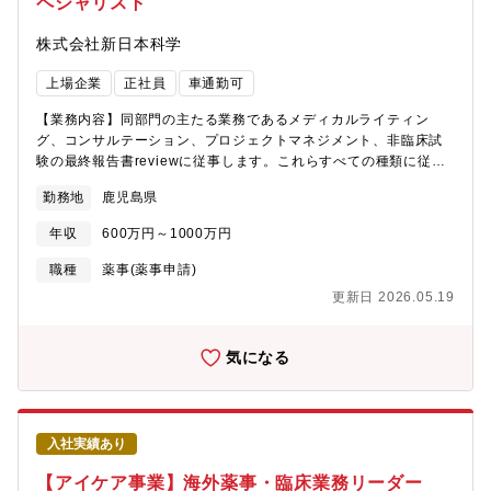
ペシャリスト
株式会社新日本科学
上場企業
正社員
車通勤可
【業務内容】同部門の主たる業務であるメディカルライティン
グ、コンサルテーション、プロジェクトマネジメント、非臨床試
験の最終報告書reviewに従事します。これらすべての種類に従事
いただく必要はございませんが、今回は特に①薬理分野②毒性・
勤務地
鹿児島県
薬物動態分野においてメディカルライティングの業務実績が豊富
な方を募集しております。メディカルライティングとコンサルテ
年収
600万円～1000万円
ーションは原則、安全性、薬物動態、薬理の担当者がチームで対
応いただきます。コンサルテーションについては幅広いモダリテ
職種
薬事(薬事申請)
ィに対応できるよう体制強化中です。【部署】サイエンティフィ
更新日 2026.05.19
ックアフェアーズ部【職種】メディカルライティング他【歓迎要
件】▼規制当局からの紹介事項対応経験がある▼治験薬概要書や
治験総括報告書（CSR）などの作成経験がある
気になる
入社実績あり
【アイケア事業】海外薬事・臨床業務リーダー