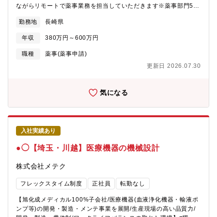
ながらリモートで薬事業務を担当していただきます※薬事部門5名
(課長1名・スタッフ3名・事務1名)■医療機器の製造・販売・輸出
勤務地
長崎県
に関する薬事対応■薬事法(現:医薬品医療機器等法)に基づく製品登
録・申請業務■OEM製品の薬事対応 等◆世界30か国以上に同社の
年収
380万円～600万円
製品が販売されており、 本ポジションでは国内海外いずれの薬事
業務も担当しております。◆海外の薬事業務の場合は、各国の代
職種
薬事(薬事申請)
理店と英語でやり取りを行います変更の範囲:変更無し
更新日 2026.07.30
気になる
入社実績あり
●◯【埼玉・川越】医療機器の機械設計
株式会社メテク
フレックスタイム制度
正社員
転勤なし
【旭化成メディカル100%子会社/医療機器(血液浄化機器・輸液ポ
ンプ等)の開発・製造・メンテ事業を展開/生産現場の高い品質力/