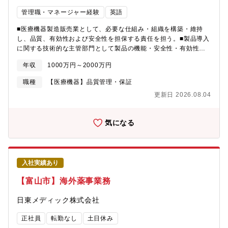
可能性がある、反響がある・薬剤師とは違う角度から、ドクタ
管理職・マネージャー経験
英語
ー、製薬会社、病院、その他企業などで働く多くの人とかかわる
ことができる■働きやすい・薬剤師の仕事の中では希少なデスクワ
■医療機器製造販売業として、必要な仕組み・組織を構築・維持
ーク・休暇取得の自由度が高い、土日、年末年始が休み・比較
し、品質、有効性および安全性を担保する責任を担う。■製品導入
的、自分のペースで仕事ができる・人間関係がフラット■その他・
に関する技術的な主管部門として製品の機能・安全性・有効性を
一般的なビジネススキルを学べる・能力を正当に評価される
担保するしくみの構築・維持に責任を持つ。■同社の理念・使命に
年収
1000万円～2000万円
基づき、顧客への価値提供を最大化するため、法的・品質要求事
項を確実に満たし、全体最適の視点でRAQA（Regulatory Affairs
職種
【医療機器】品質管理・保証
and Quality Assurance）体制を強化する。■RAQAヘッドの右腕
更新日 2026.08.04
として、組織文化の醸成、後継者育成、およびリスク管理・業務
改善をリードし、1年半後には部門責任者（部長）としての役割を
担う。【魅力】■手術用手袋、ガウン、ドレープ、キット製品にと
気になる
どまらず、検査用手袋、ドレーン、ニードルカウンター等々、手
術室、中央材料室、カテ室、病棟から外来に至るまでの幅広い製
品ラインナップを持っております。■感染対策、医療安全への貢献
にとどまらず、手術キットをコアとした病院経営やスタッフの業
入社実績あり
務効率に貢献いたします。■外資系でありながら、非上場企業（プ
ライベートカンパニー）であることから、株主の利益よりも従業
【富山市】海外薬事業務
員のやりがいやお客様の満足度を高める事が優先されます。■世界
の90ヶ国で展開している事から最新の医療情報をお客様に提供で
日東メディック株式会社
きます。■国内においては、新物流センターの建設、新キット工場
の建設及び増築、営業スタッフの増員と毎年のように積極的な投
正社員
転勤なし
土日休み
資をしております。