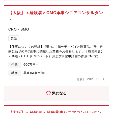
の打ち合わせや、出社が必要な作業があるときは出社での対応と
なります。
【大阪】＜経験者＞CMC薬事シニアコンサルタン
ト
CRO・SMO
英語
【仕事についての詳細】 同社にて低分子・バイオ医薬品、再生医
療製品 のCMC薬事に関連した業務をお任せします。【職務内容】
＜共通＞CTD（CMCパート）および承認申請書の作成CMCに関
する各種相談対応・ドキュメント作成（社内外との連携）海外ク
年収
600万円～
ライアントとの英語（主にメール）でのコミュニケーション＜領
域別＞１．低分子・バイオ医薬品領域治験届に添付するCMC関連
職種
薬事(薬事申請)
文書の作成CTD（CMCパート）／承認申請書の作成、申請後の一
更新日 2025.11.04
変・軽微・照会事項対応外国製造業者認定、マスターファイル登
録、GMP適合性調査の資料作成２．再生医療等製品領域再生医療
等製品に関するCMC薬事コンサルティングPMDA品質相談の対応
気になる
資料作成、カルタヘナ法関連資料の作成CTD（CMCパート）／承
認申請書の作成【募集背景】依頼案件好調に伴う増員、および事
業成長に向けたCMC薬事専門人材の強化【担当プロジェクトの決
め方】経験と本人希望、案件難易度、個々の業務量などを踏まえ
【大阪】＜経験者＞開発薬事シニアコンサルタン