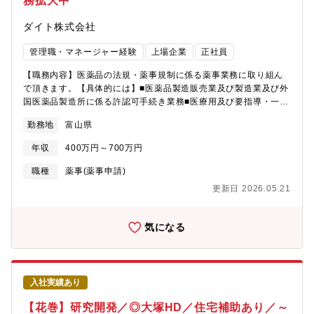
務拡大中
料および機能性表示食品原料の専門商社として事業を展開。国内
外の幅広いネットワークを活かし、原料の調達・販売に加え、お
ダイト株式会社
客様と連携したオリジナル原材料の開発・提案にも取り組んでい
ます。長年培ってきた技術力と提案力を強みに、化学・ヘルスケ
管理職・マネージャー経験
上場企業
正社員
ア分野の発展に貢献し、さらなる成長を目指しています。
【職務内容】医薬品の法規・薬事規制に係る薬事業務に取り組ん
で頂きます。【具体的には】■医薬品製造販売業及び製造業及び外
国医薬品製造所に係る許認可手続き業務■医療用及び要指導・一般
用医薬品の製造販売承認内容変更に関する文書の作成■原薬のMF
勤務地
富山県
登録、変更登録申請書及び軽微変更書等の薬事文書の作成■薬事承
認申請に必要な申請書類の作成及び確認■承認事項一部変更申請の
年収
400万円～700万円
照会回答書作成/承認事項軽微変更届書の確認■薬事承認に係る
GMP/QMS調査関係資料の確認・照会回答書の作成及び確認
職種
薬事(薬事申請)
■GMP/QMS調査に係る審査当局からの照会回答書作成及び確認■
更新日 2026.05.21
各種特許調査
気になる
入社実績あり
【花巻】研究開発／◎大塚HD／住宅補助あり／～