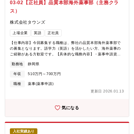
薬工場」の三社の出資により設立されました。 当社は、この三
03-02【正社員】品質本部海外薬事部（主務クラ
社が保有していた研究開発力、製造技術及び情報伝達力を活か
ス）
し、経腸栄養剤である「ツインライン」「ラコール」「イノラ
ス」、かむ力が弱くなった方向けの食事「あいーと」などの製品
株式会社タウンズ
を通じて、多くの患者様の健康回復に貢献しております。
上場企業
英語
正社員
【仕事内容】今回募集する職種は、弊社の品質本部海外薬事部で
の募集となります。語学力（英語）を活かしたい方、海外薬事の
ご経験がある方歓迎です。【具体的な職務内容】・薬事申請資料
作成及び申請時の照会対応。・ISO、QMSの管理、代理店監
勤務地
静岡県
査。・外国語の添付文書の作成・改版。・規制当局・第三者認証
機関などへの対応に関する事項 。・海外医療展示会等サポー
年収
510万円～700万円
ト。・輸出証明書、非該当証明書発行の手続き。・欧州代理人と
のコンタクト。（CEマーキングの維持管理）・欧州システム
職種
薬事(薬事申請)
EUDAMEDへの登録。
更新日 2026.01.13
気になる
入社実績あり