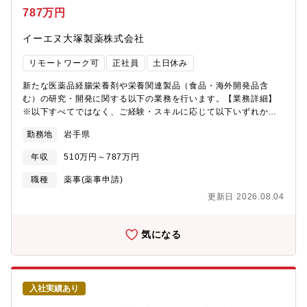
787万円
イーエヌ大塚製薬株式会社
リモートワーク可
正社員
土日休み
新たな医薬品経腸栄養剤や栄養関連製品（食品・海外開発品含
む）の研究・開発に関する以下の業務を行います。【業務詳細】
※以下すべてではなく、ご経験・スキルに応じて以下いずれか業
務をお任せしていきます。・動物や細胞を用いた栄養機能研究、
勤務地
岩手県
薬理・毒性試験の実施・基礎研究や栄養学的知見に基づく経腸栄
養剤の製剤設計と製剤化技術の研究・新規製剤の品質保証のため
年収
510万円～787万円
の分析法開発、安定性試験その他、各種申請資料の作成や規制当
局との対応など、基礎研究から上市まで幅広く製品開発に関わり
職種
薬事(薬事申請)
ます。【同社の特徴】 日本は、世界に誇る医療保険制度と医療
更新日 2026.08.04
技術と医薬品の進歩により、超高齢社会となりました。それにと
もない今後ますます増加する在宅医療や高齢者医療に対応するた
め、臨床栄養の分野でのParenteral Nutrition（静脈栄養）のみな
気になる
らず、経口摂取も含めたEnteral Nutrition（経腸栄養）の重要性
がより認識されるようになってまいります。 この経腸栄養を通
じて医療や健康に貢献する会社として「イーエヌ大塚製薬株式会
社」は、2002年3月に、「大塚製薬株式会社」と「雪印乳業株式
入社実績あり
会社（現・雪印メグミルク株式会社）」そして「株式会社大塚製