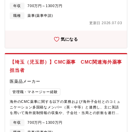
ます。【具体的な業務】■海外のCMC薬事に関する以下の業務お
年収
700万円～1300万円
よび海外子会社とのコミュニケーション多国籍なメンバー（英・
中等）と連携し、主に英語を用いて海外規制情報の収集や、子会
職種
薬事(薬事申請)
社・当局との折衝を遂行します。■医薬品の新規申請、変更申請実
更新日 2026.07.03
際の資料作成を担うオペレーション課と連携し、技術情報の整理
や薬事戦略に基づく審査資料のレビューを担当します。■各国当局
から出される照会事項への対応製造所などの実務部署と、回答を
気になる
行う海外子会社の橋渡し役となり、薬事的観点から科学的根拠に
基づいた回答ロジックの構築・精査を行います。■製造所等から出
される変更案件の薬事影響評価（変更管理）日々発生する製造方
法や規格の変更に対し、品質保証部門と密接に連携して、各国で
【埼玉（児玉郡）】CMC薬事 CMC関連海外薬事
の申請要否や変更区分を的確に判断します。■承認・登録内容の維
持管理業務の50％以上を占めます。製品のライフサイクルに合わ
担当者
せて一度承認を得た情報の継続的な更新・管理を行います。
■GMP証明書・製剤証明書の発給申請各国の規制要求に合わせ、
医薬品メーカー
製品の輸出入に必要な公的証明書の申請・発行管理をタイムリー
に遂行します。【出張頻度】・海外出張は年1回程度・徳島工場へ
管理職・マネージャー経験
の出張が年2，3回程度
海外のCMC薬事に関する以下の業務および海外子会社とのコミュ
ニケーション多国籍なメンバー（英・中等）と連携し、主に英語
を用いて海外規制情報の収集や、子会社・当局との折衝を遂行し
ます。【具体的な業務】■海外のCMC薬事に関する以下の業務お
年収
700万円～1300万円
よび海外子会社とのコミュニケーション多国籍なメンバー（英・
中等）と連携し、主に英語を用いて海外規制情報の収集や、子会