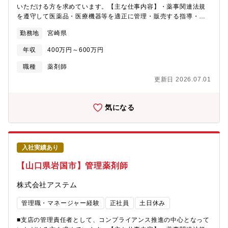
いただける方を求めています。【主な仕事内容】・薬事関連法規
を遵守して医薬品・医療機器等を適正に管理・販売する指導・安
全、安心な医薬品等を顧客に届けるまでの品質管理指導・営業担
勤務地
宮崎県
当者、物流担当者への薬事関連教育・顧客からの問い合わせ対応
年収
400万円～600万円
職種
薬剤師
更新日 2026.07.01
気になる
入社実績あり
【山口県岩国市】管理薬剤師
株式会社アステム
管理職・マネージャー経験
正社員
土日休み
■支店の管理責任者として、コンプライアンス推進の中心となって