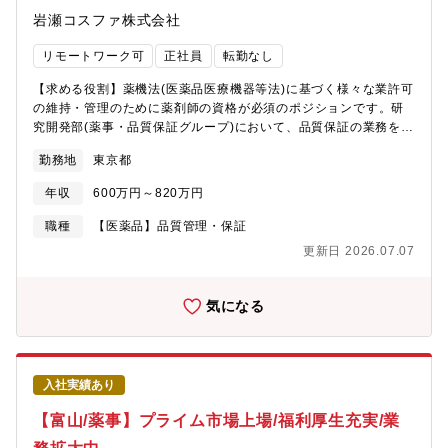
各国にＲ＆Ｄ機関を持つグローバル企業です。「医」の事業で
岩瀬コスファ株式会社
は、『Healthcare through the eye』 のスローガンのもと、眼を
通した健康（ヘルスケア）を検査・診断するシステムの開発と普
リモートワーク可
正社員
転勤なし
及に注力しています。世界的に（健康）寿命が延びる中、眼は人
間の情報収集の大部分を担っているため、眼の機能を長く正常に
【求める役割】薬機法(医薬品医療機器等法)に基づく様々な業許可
保つことは、QOLの重要な要素として、世界的にますます関心が
の維持・管理のために薬剤師の資格が必須のポジションです。研
もたれています。また、眼は血管の状態を非侵襲に詳細に観察で
究開発部(薬事・品質保証グループ)において、品質保証の業務をお
きることから、全身疾患を見ることができる窓ともいわれていま
任せします。 【業務内容】■海外から輸入する原料の規格適合試
勤務地
東京都
す。当社の主力製品である３次元眼底像撮影装置（３D-OCT）や
験の実施、試験成績書の発行■保有している様々な業許可の維持の
眼底カメラといったモダリティから得られる画像を、ソフトウェ
ための関連法令の収集・対応■販売先の管理や、市場の安全性情報
年収
600万円～820万円
ア的に、AI等の技術も活用して解析することで、高度な診断性能
の収集★商社でありながら自社で研究開発や品質保証の機能を持
や診断自動化の実用化が、研究開発されてきています。
ち、法的な裏付けと安全性を担保して原料を提供している同社に
職種
【医薬品】品質管理・保証
とって、薬剤師はビジネスの根幹を支える非常に重要な存在で
更新日 2026.07.07
す。 【組織構成】薬事品質保証グループの現メンバー(25歳女
性、35歳女性2名、43歳男性1名、課長50歳、部長45歳)【本ポジ
ションの魅力】◆創業70年以上、大手化粧品メーカーと取引があ
気になる
る安定企業 ◆商社ですが、研究開発部門を保持。競合に比べて、
商品をおさめるだけでなく、その原料の特製・効果など詳しい情
報＝付加価値をつけた提供をします。【キャリアパス】家庭と両
立ながらキャリアアップを実現できる環境です。 【働き方】・離
入社実績あり
職率が低く少数精鋭の企業。・最近は海外進出も積極的です。・
残業時間全社平均残業時間：6.83時間（2022年度）・家族手当・
【富山/薬事】プライム市場上場/福利厚生充実/業
子ども手当有 【会社概要】創業以来90年以上にわたり、化粧品原