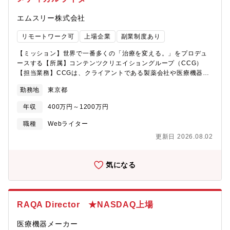
エムスリー株式会社
リモートワーク可
上場企業
副業制度あり
【ミッション】世界で一番多くの「治療を変える。」をプロデュ
ースする【所属】コンテンツクリエイショングループ（CCG）
【担当業務】CCGは、クライアントである製薬会社や医療機器メ
ーカーへのセールス・マーケティング支援の一翼を担い、会員制
勤務地
東京都
医療従事者向けサイト「m3.com」（国内の医師9割以上が登録）
やエムスリーグループのサービスにより医療従事者の「治療を変
年収
400万円～1200万円
える。」ことを目的としている部門です。メディカルライター
は、医療従事者向けサイト「m3.com」上に掲載する医療用医薬品
職種
Webライター
の情報提供における製薬企業のプロモーション/学術的戦略と、会
更新日 2026.08.02
員医師のニーズをマッチさせ、「治療を変える」を実現するシナ
リオライティングをお任せします。具体的には、製薬企業のプロ
モーション/学術的方針を理解し、それらが医師によりよく理解さ
気になる
れるよう、医療用医薬品のプロモーション支援/エデュケーション
コンテンツやサービスの「シナリオライティング・学術支援」を
担っていただきます。【同ポジションで働く魅力】■専門性が高
い・薬剤や臨床における知識、経験を生かせる・薬剤や疾患につ
RAQA Director ★NASDAQ上場
いて最先端かつ、より深い知識が身につく・現場ではなかなかお
会いすることのないKOLの意見が直接うかがえる■仕事の影響が大
医療機器メーカー
きい・自分の作ったものが多くの人に見てもらえ、影響を与える