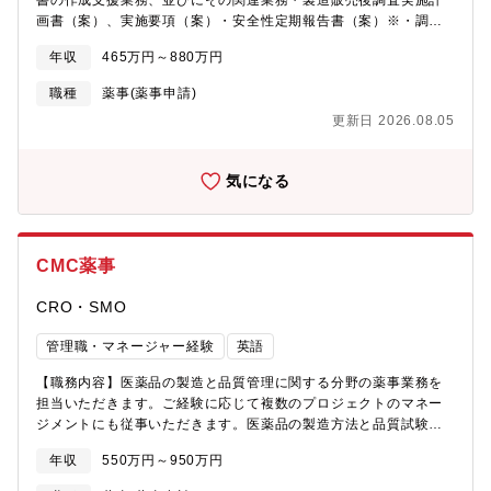
書の作成支援業務、並びにその関連業務・製造販売後調査実施計
画書（案）、実施要項（案）・安全性定期報告書（案）※・調査
結果報告書（案）・再審査申請資料（案）※・PBRER、DSUR、
年収
465万円～880万円
未知非重篤副作用定期報告（案）等※PMS関連パート及びPV関連
パートを含む全パート◆上記のいずれかに対応できる方であれば
職種
薬事(薬事申請)
応募可能です【当ポジションの特長】・製薬企業等で培ったご経
更新日 2026.08.05
験を活かし、落ち着いた環境で業務に専念することが可能です。
今まで以上に専門性を高めることや、スキルアップが期待できま
す。・これまでに作成経験の無い文書にも、各人の意欲に応じて
気になる
挑戦することが可能です。いずれはライティング業務のエキスパ
ートを目指せます。・ライティング業務の多くはリモートワーク
での対応が可能です。所属長の了承のもと、業務状況により、出
社か在宅か、各自で予定を立て就業することが可能です。・製造
CMC薬事
販売後のメディカルライティング部門として、約40名のライター
が在籍しています。その大半がPMSやPV関連の文書（安全性定期
CRO・SMO
報告書や再審査申請資料）を作成しています。ベテランから若手
まで、多くのメンバーが在籍しており、チームで協業しながらラ
管理職・マネージャー経験
英語
イティング業務に従事していただきます。男女比はおよそ2対8
と、女性の方が多い職場です。
【職務内容】医薬品の製造と品質管理に関する分野の薬事業務を
担当いただきます。ご経験に応じて複数のプロジェクトのマネー
ジメントにも従事いただきます。医薬品の製造方法と品質試験方
法に関する資料作成の経験を豊富に得ることが出来ます。＜業務
年収
550万円～950万円
例＞・マスターファイル（MF）の作成・登録と、登録後の変更対
応・外国製造業者認定取得・更新と認定期間中の変更対応・GMP