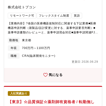
株式会社トプコン
リモートワーク可
フレックスタイム制度
英語
【業務内容】?各国の医療機器規制対応に関連する下記業務■医療
機器申請判断（新製品/設計変更に対する、薬事申請要否判断）■
薬事申請書類のレビューと、薬事申請照会対応■薬事申請関連PJの
マネジメント■新製品・設計変更計画時の薬事申請戦略立案、実行
勤務地
東京都
■法規制情報の収集・管理と、社内対応計画の立案、実行■上記に
関連する技術文書、臨床評価関連文書のレビュー■上記に関連する
年収
700万円～1100万円
社内外・国内外の関係者(薬事当局含む)との折衝【責任範囲】新製
品開発の薬事チームリーダーグローバル薬事申請業務のうち、担
職種
CRA(臨床開発モニター)
当する地域のリーダー【組織構成】品質保証本部 薬事・臨床開
更新日 2026.06.29
発部 薬臨1課（臨床チーム）/6
名 薬臨2課（薬事チーム）/8名
※担当エリア薬臨1課：欧米・欧州薬臨2課：日本とその他地域な
気になる
お、薬事・臨床開発部門全体ではGlobalな薬事申請業務も行って
いるため、希望に応じて臨床関連だけでなく、Globalな薬事申請
業務のマネジメント経験を積むこともできる。【働き方】■WLBの
整った環境で就労頂けます。・フレックスタイム制度：あり(コア
入社実績あり
タイム10:00-15:00)・在宅勤務：週1.2回程度可・年間休日：128
日・入社3年後定着率90％以上【トプコン社のアイケア事業につい
【東京】☆品質保証☆薬剤師有資格者 / 転勤無し
て】トプコンは光学技術をコアとする精密機器メーカーで、世界