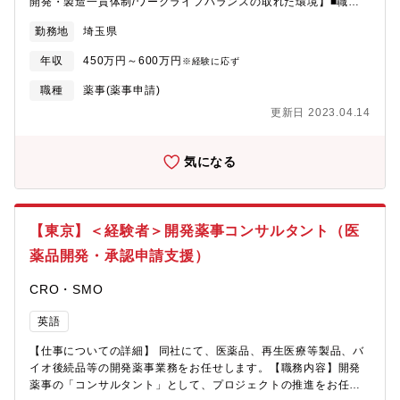
開発・製造一貫体制/ワークライフバランスの取れた環境】■職務
詳細当社はOEMを主とした医療機器メーカーですが、OEM先の医
勤務地
埼玉県
療機器メーカーからの基本設計構想を受け取り、完成品にするま
での設計業務を全て当社開発部チームで行っています。要件定義
年収
450万円～600万円
※経験に応ず
から試作・生産移管まで一貫して携わることができます。【ワー
クライフバランスの取れた環境】旭化成グループの福利厚生制度
職種
薬事(薬事申請)
を受けることが可能です。全体の平均残業時間も20時間程度とワ
更新日 2023.04.14
ークライフバランスを取りながら働ける環境が整っております。
また、教育制度も充実しており、旭化成グループの全社研修に参
加可能ですし、提携している社外教育機関の研修に参加し、幅広
気になる
くビジネススキルを身に付けることも可能です。【配属部署につ
いて】開発部は、現在総勢で30名強の体制で、開発テーマ毎にプ
ロジェクトチームを編成して業務を推進しています。
【東京】＜経験者＞開発薬事コンサルタント（医
薬品開発・承認申請支援）
CRO・SMO
英語
【仕事についての詳細】 同社にて、医薬品、再生医療等製品、バ
イオ後続品等の開発薬事業務をお任せします。【職務内容】開発
薬事の「コンサルタント」として、プロジェクトの推進をお任せ