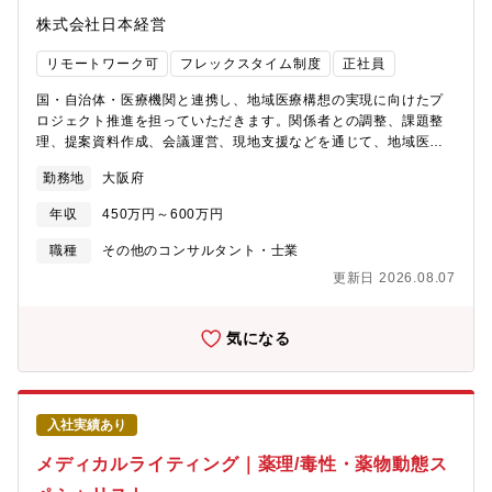
株式会社日本経営
リモートワーク可
フレックスタイム制度
正社員
国・自治体・医療機関と連携し、地域医療構想の実現に向けたプ
ロジェクト推進を担っていただきます。関係者との調整、課題整
理、提案資料作成、会議運営、現地支援などを通じて、地域医療
の課題解決に貢献するポジションです。【具体的には】・医療提
勤務地
大阪府
供体制に関するデータ分析、現状把握・地域医療構想の実行支援
資料・病床再編のシミュレーション等の作成・医療機関・自治
年収
450万円～600万円
体・都道府県との協議や打合せ・医療計画・再編計画などのスト
ーリー設計と文書化・住民説明や議会説明に向けた検討資料の作
職種
その他のコンサルタント・士業
成支援・社内外の専門家との連携・チームマネジメント（経験に
更新日 2026.08.07
応じて）【コンサルスタイル】・2～5名のチームで案件に取り組
みます。・内容に応じて、顧客とは月2～3回の打ち合わせを重ね
ながらプロジェクトを進めます。・出張が発生致します。★ポジ
気になる
ションの魅力★ 所属となるR&I事業部は、地域医療構想をはじめ
とした行政・医療領域のプロジェクトにおいて、全国の都道府県
の約60%に関与する実績を持っています。厚労省や自治体、医療
機関と連携しながら、社会的影響の大きいテーマに上流から関わ
入社実績あり
れることが同社ならではの魅力です。
メディカルライティング｜薬理/毒性・薬物動態ス