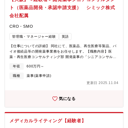
てプロジェクトにアサインされます。【働き方】リモートワーク
を中心に、業務状況や対応事項に応じて、対面での打ち合わせ
ト（医薬品開発・承認申請支援） シミック株式
や、出社対応していただきます。【必須要件】＜領域別＞以下
会社配属
「１」または「２」に記載の要件のうち、少なくとも１つを満た
している方。１．低分子・バイオ（以下2点のうち1点を満たして
CRO・SMO
いる方）・申請資料の作成、外国製造業者認定／MF登録／GMP適
合性調査資料のいずれかの経験・低分子・バイオ医薬品の原薬製
管理職・マネージャー経験
英語
造／製剤開発経験２．再生医療等製品（以下3点のうち1点を満た
している方）・生物由来原材料基準に関する知識またはカルタヘ
【仕事についての詳細】 同社にて、医薬品、再生医療等製品、バ
ナ法に関する知識・PMDA相談経験または治験関連資料／カルタ
イオ後続品等の開発薬事業務をお任せします。【職務内容】医
ヘナ関連資料のライティング経験・申請資料の作成経験・再生医
薬・再生医療コンサルティング部 開発薬事の「シニアコンサルタ
療等製品の開発経験【歓迎要件】＜共通＞・Wordのスタイルチェ
ント」として、プロジェクトの推進をお任せします。以下が主な
ック等のドキュメント整備スキル・AI／VBAなどの情報処理技
年収
600万円～
業務内容ですが、ご経験に応じて承認申請資料の作成業務をメイ
術・薬機法、各種ガイドラインの理解・活用経験【求める人物
ンにご担当いただく方や、プロジェクトマネジメントをお任せす
職種
薬事(薬事申請)
像】・クライアント企業との窓口として、専門性を活かした業務
る方など、役割をご相談させていただければと考えております。
の推進や、コンサルティングを行いたい方
更新日 2025.11.04
①医療用医薬品、再生医療等製品、バイオ後続品等の承認申請資
料等作成支援業務【CTD Project Manager】・CTD 作製プロジェ
クトのマネジメント（臨床、非臨床、CMCパート作成の進捗・予
気になる
算管理と推進、関係部署との連携、調整クライアントとの窓口
等、eCTDベンダーとの連絡調整など）【Regulatory 関係文書作
成者】・CTD第1部の作成、レビュー、QC点検、作成に伴う管理
（進捗管理、関係部署との連携、調整等）・CTD以外の当局提出
メディカルライティング【経験者】
資料の作成、レビュー、QC点検、作成に伴う管理（進捗管理、関
係部署との連携、調整等）・承認申請後の照会事項回答案の作