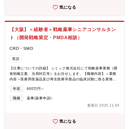
製品領域・再生医療等製品に関するCMC薬事コンサルティング・
気になる
PMDA品質相談の対応資料作成、カルタヘナ法関連資料の作成・
CTD（CMCパート）／承認申請書の作成【募集背景】依頼案件好
調に伴う増員、および事業成長に向けたCMC薬事専門人材の強化
【担当プロジェクトの決め方】経験と本人希望、案件難易度、
【大阪】＜経験者＞戦略薬事シニアコンサルタン
個々の業務量などを踏まえてプロジェクトにアサインされます。
【働き方】リモートワークを中心に、業務状況や対応事項に応じ
ト（開発戦略策定・PMDA相談）
て、対面での打ち合わせや、出社対応していただきます。【歓迎
要件】＜共通＞・Wordのスタイルチェック等のドキュメント整備
CRO・SMO
スキル・AI／VBAなどの情報処理技術・薬機法、各種ガイドライ
ンの理解・活用経験【求める人物像】・クライアント企業との窓
英語
口として、専門性を活かした業務の推進や、コンサルティングを
【仕事についての詳細】 シミック株式会社にて戦略薬事業務（開
行いたい方
発戦略立案、当局対応等）をお任せします。【職務内容】＜業務
内容＞医療用医薬品及び再生医療等製品の臨床試験に係る業務：
1．開発戦略の策定・日本の規制要件への対応状況の確認（ギャッ
年収
600万円～
プ分析）・日本における臨床データパッケージの提案・日本にお
ける適切なRegulatory pathwayの提案2．PMDA相談・PMDA相
職種
薬事(薬事申請)
談業務リード・相談資料の作成、照会事項回答、議事録の確認・
更新日 2025.11.04
PMDA相談への出席 【募集背景】依頼案件好調に伴う増員【求め
る人物像】・主体性、リーダーシップ、コミュニケーション力
【担当プロジェクトの決め方】経験と本人希望、案件難易度、
気になる
個々の業務量などを踏まえてプロジェクトにアサインされます。
【働き方】リモートワークも可能、業務状況や対応事項、対面で