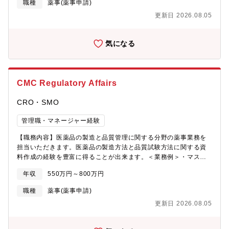
職種
薬事(薬事申請)
適合性調査のサポート業務・CTD Module 2.3及び承認申請書の作
更新日 2026.08.05
成・PMDA相談資料の作成及び相談の実施・薬事規制の情報収集
及び海外顧客への説明
気になる
CMC Regulatory Affairs
CRO・SMO
管理職・マネージャー経験
【職務内容】医薬品の製造と品質管理に関する分野の薬事業務を
担当いただきます。医薬品の製造方法と品質試験方法に関する資
料作成の経験を豊富に得ることが出来ます。＜業務例＞・マスタ
ーファイル（MF）の作成・登録と、登録後の変更対応・外国製造
年収
550万円～800万円
業者認定取得・更新と認定期間中の変更対応・GMP適合性調査の
サポート業務・CTD Module 2.3及び承認申請書の作成・PMDA相
職種
薬事(薬事申請)
談資料の作成及び相談の実施・薬事規制の情報収集及び海外顧客
更新日 2026.08.05
への説明