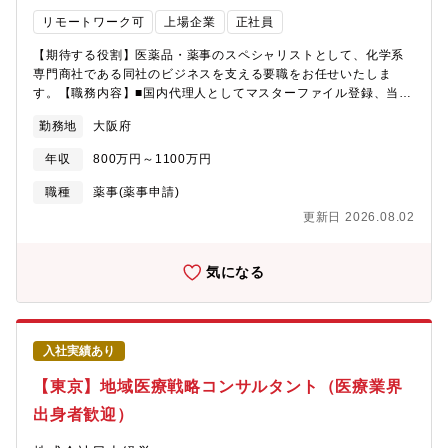
リモートワーク可
上場企業
正社員
【期待する役割】医薬品・薬事のスペシャリストとして、化学系
専門商社である同社のビジネスを支える要職をお任せいたしま
す。【職務内容】■国内代理人としてマスターファイル登録、当局
審査対応、維持管理業務■GMP適合性調査対応業務■輸入医薬品
勤務地
大阪府
（原薬）の製造（表示・保管）・試験に関するGMP業務■外国製
造業者の実地監査業務■その他、商社に必要な化学品に関する規制
年収
800万円～1100万円
管理全般 など＜定年＞65歳（70歳まで再雇用制度あり）【本
ポジションの魅力】■薬事がメイン業務になりますが、輸出入関連
職種
薬事(薬事申請)
業務を通して、さまざまな法律知識を得ることができます。■同社
更新日 2026.08.02
はメーカーではなく商社であるため、取扱品目が幅広いのが特徴
です。■社内でも専門家の立ち位置になりますので、学ぶことが好
きな方にはオススメのポジションです！【募集背景】同社の生活
気になる
産業本部では、主に医薬・家庭用品の原料を取り扱う「ライフサ
イエンスビジネス」と、農産物・水産物を取り扱う「食品ビジネ
ス」を展開していますが、特にライフサイエンス関連の売上が好
調であり、原薬の輸入量や品目数も増加していることから、この
入社実績あり
たび組織力強化のため人材を募集いたします。
【東京】地域医療戦略コンサルタント（医療業界
出身者歓迎）