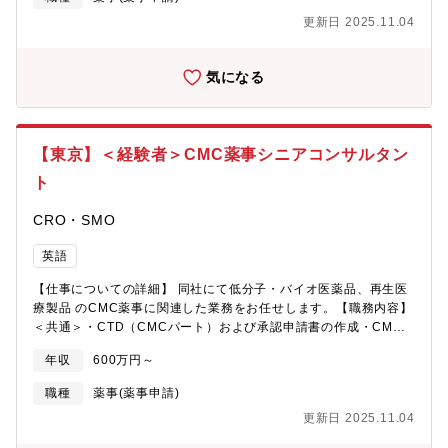
ド・相談資料の作成、照会事項回答、議事録の確認・PMDA相談
アコンサルタントのもと実プロジェクトに参画し、薬事の専門性
更新日 2025.11.04
への出席【募集背景】依頼案件好調に伴う増員【担当プロジェク
を高めることができる環境です。ご経験をもとに60歳以上でも勤
トの決め方】経験と本人希望、案件難易度、個々の業務量などを
務いただけます・クライアントの約8割が海外企業・社内に通訳完
踏まえてプロジェクトにアサインされます。【働き方】リモート
備【担当プロジェクトの決め方】経験と本人希望、案件難易度、
気になる
ワークも可能、業務状況や対応事項、対面での打ち合わせや、出
個々の業務量などを踏まえてプロジェクトにアサインされます。
社が必要な作業があるときは出社での対応となります。【求める
【働き方】フレックスタイム制度とリモートワークを取り入れ
人物像】・主体性、リーダーシップ、コミュニケーション力
た、自由度の高い就業環境です。フレックスタイム制度：コアタ
イムナシのフルフレックスで、1日3時間以上就業リモートワー
【東京】＜経験者＞CMC薬事シニアコンサルタン
ク：業務の状況や内容に応じて、ご自身で出社とリモートワーク
の使い分け、効率よく業務を進めています。
ト
CRO・SMO
英語
【仕事についての詳細】 同社にて低分子・バイオ医薬品、再生医
療製品 のCMC薬事に関連した業務をお任せします。【職務内容】
＜共通＞・CTD（CMCパート）および承認申請書の作成・CMC
に関する各種相談対応・ドキュメント作成（社内外との連携）・
年収
600万円～
海外クライアントとの英語（主にメール）でのコミュニケーショ
ン＜領域別＞１．低分子・バイオ医薬品領域・治験届に添付する
職種
薬事(薬事申請)
CMC関連文書の作成・CTD（CMCパート）／承認申請書の作
更新日 2025.11.04
成、申請後の一変・軽微・照会事項対応・外国製造業者認定、マ
スターファイル登録、GMP適合性調査の資料作成２．再生医療等