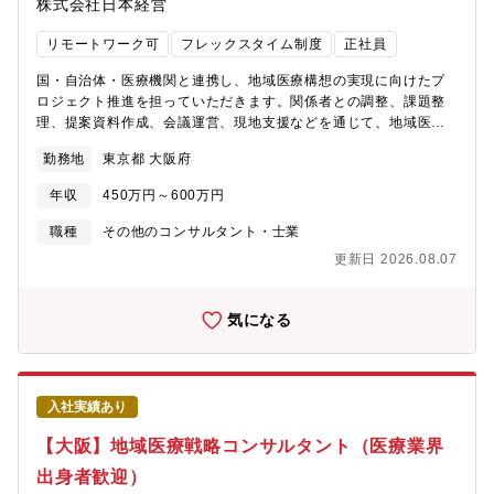
株式会社日本経営
リモートワーク可
フレックスタイム制度
正社員
国・自治体・医療機関と連携し、地域医療構想の実現に向けたプ
ロジェクト推進を担っていただきます。関係者との調整、課題整
理、提案資料作成、会議運営、現地支援などを通じて、地域医療
の課題解決に貢献するポジションです。【具体的には】・医療提
勤務地
東京都 大阪府
供体制に関するデータ分析、現状把握・地域医療構想の実行支援
資料・病床再編のシミュレーション等の作成・医療機関・自治
年収
450万円～600万円
体・都道府県との協議や打合せ・医療計画・再編計画などのスト
ーリー設計と文書化・住民説明や議会説明に向けた検討資料の作
職種
その他のコンサルタント・士業
成支援・社内外の専門家との連携・チームマネジメント（経験に
更新日 2026.08.07
応じて）【コンサルスタイル】・2～5名のチームで案件に取り組
みます。・内容に応じて、顧客とは月2～3回の打ち合わせを重ね
ながらプロジェクトを進めます。・出張が発生致します。★ポジ
気になる
ションの魅力★ 所属となるR&I事業部は、地域医療構想をはじめ
とした行政・医療領域のプロジェクトにおいて、全国の都道府県
の約60%に関与する実績を持っています。厚労省や自治体、医療
機関と連携しながら、社会的影響の大きいテーマに上流から関わ
入社実績あり
れることが同社ならではの魅力です。
【大阪】地域医療戦略コンサルタント（医療業界
出身者歓迎）