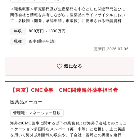
＜職務概要＞研究部門及び生産部門を中心とした関連部門並びに
関係会社と情報を共有しながら，医薬品のライフサイクルにおい
て，各段階（開発，承認申請，市販後）に要求される申請資料の
レビュー，作成及び取得作業を実施する。＜具体的な職務内容
年収
800万円～1300万円
＞・医薬品のライフサイクルにおけるCMC薬事業務・資料
（IND/IMPD，新規申請，変更申請，Annual/Renewal資料，照会
職種
薬事(薬事申請)
対応）について，レビュー又は作成・承認・登録情報の維持管
更新日 2026.07.06
理・GMP証明書・製剤証明書の発給申請・薬事規制・レギュレー
ション情報の収集及び活用※上記業務について効率化及び改善活
動含む※必要に応じて国内外の上記薬事業務について，関連部門
気になる
とのコミュニケーション＜募集背景＞CMC薬事部オペレーション
課：約10名（部長含む）役割：CTD作成のほか、各種証明書の申
請や管理、広範囲な情報管理・CMC薬事部1課：国内薬事・CMC
薬事部2課：海外薬事※適正に応じ、配属を決定＜通勤方法＞・自
【東京】CMC薬事 CMC関連海外薬事担当者
動車通勤が可能です。
医薬品メーカー
管理職・マネージャー経験
海外のCMC薬事に関する以下の業務および海外子会社とのコミュ
ニケーション多国籍なメンバー（英・中等）と連携し、主に英語
を用いて海外規制情報の収集や、子会社・当局との折衝を遂行し