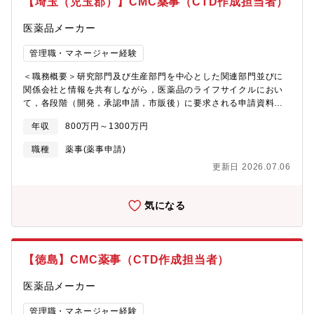
【埼玉（児玉郡）】CMC薬事（CTD作成担当者）
医薬品メーカー
管理職・マネージャー経験
＜職務概要＞研究部門及び生産部門を中心とした関連部門並びに
関係会社と情報を共有しながら，医薬品のライフサイクルにおい
て，各段階（開発，承認申請，市販後）に要求される申請資料の
レビュー，作成及び取得作業を実施する。＜具体的な職務内容
年収
800万円～1300万円
＞・医薬品のライフサイクルにおけるCMC薬事業務・資料
（IND/IMPD，新規申請，変更申請，Annual/Renewal資料，照会
職種
薬事(薬事申請)
対応）について，レビュー又は作成・承認・登録情報の維持管
更新日 2026.07.06
理・GMP証明書・製剤証明書の発給申請・薬事規制・レギュレー
ション情報の収集及び活用※上記業務について効率化及び改善活
動含む※必要に応じて国内外の上記薬事業務について，関連部門
気になる
とのコミュニケーション＜募集背景≫CMC薬事部オペレーション
課：約10名（部長含む）役割：CTD作成のほか、各種証明書の申
請や管理、広範囲な情報管理・CMC薬事部1課：国内薬事・CMC
薬事部2課：海外薬事※適正に応じ、配属を決定
【徳島】CMC薬事（CTD作成担当者）
医薬品メーカー
管理職・マネージャー経験