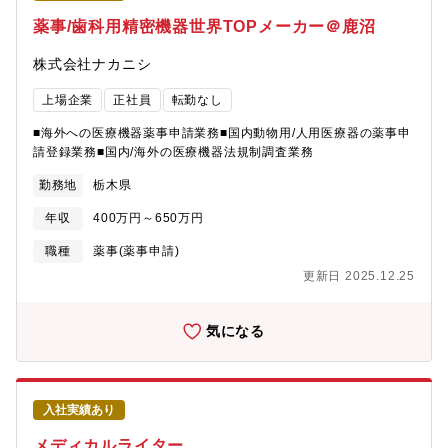
薬事/歯科用精密機器世界TOPメーカー＠鹿沼
株式会社ナカニシ
上場企業
正社員
転勤なし
■海外への医療機器薬事申請業務■国内動物用/人用医療器の薬事申
請登録業務■国内/海外の医療機器法規制調査業務
勤務地
栃木県
年収
400万円～650万円
職種
薬事(薬事申請)
更新日 2025.12.25
気になる
入社実績あり
メディカルライター