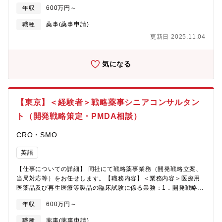
します。以下が主な業務内容ですが、ご経験に応じて承認申請資
年収
600万円～
料の作成業務をメインにご担当いただく方や、プロジェクトマネ
ジメントをお任せする方など、役割をご相談させていただければ
職種
薬事(薬事申請)
と考えております。①医療用医薬品、再生医療等製品、バイオ後
更新日 2025.11.04
続品等の承認申請資料等作成支援業務【CTD Project
Manager】・CTD 作製プロジェクトのマネジメント（臨床、非臨
床、CMCパート作成の進捗・予算管理と推進、関係部署との連
気になる
携、調整クライアントとの窓口等、eCTDベンダーとの連絡調整な
ど）【Regulatory 関係文書作成者】・CTD第1部の作成、レビュ
ー、QC点検、作成に伴う管理（進捗管理、関係部署との連携、調
整等）・CTD以外の当局提出資料の作成、レビュー、QC点検、作
【東京】＜経験者＞戦略薬事シニアコンサルタン
成に伴う管理（進捗管理、関係部署との連携、調整等）・承認申
請後の照会事項回答案の作成、レビュー、QC点検、作成に伴う管
ト（開発戦略策定・PMDA相談）
理（進捗管理、関係部署との連携、調整等）②医療用医薬品、バ
イオ後続品等の一般的名称（JAN）申請・届出、希少疾病用医薬
CRO・SMO
品指定（ODD）相談・申請、対面助言資料等の作成支援業務・
JAN申請・届出資料の作成、レビュー、QC点検、作成に伴う管理
英語
（進捗管理、関係部署との連携、調整等）・ODD相談・申請資料
【仕事についての詳細】 同社にて戦略薬事業務（開発戦略立案、
の作成、レビュー、QC点検、作成に伴う管理（進捗管理、関係部
当局対応等）をお任せします。【職務内容】＜業務内容＞医療用
署との連携、調整等）・対面助言資料の作成、レビュー、QC点
医薬品及び再生医療等製品の臨床試験に係る業務：1．開発戦略の
検、作成に伴う管理（進捗管理、関係部署との連携、調整等）
策定・日本の規制要件への対応状況の確認（ギャップ分析）・日
【募集背景】依頼案件好調のため【配属部署について】・グルー
年収
600万円～
本における臨床データパッケージの提案・日本における適切な
プ人数は約25名で、製薬企業出身の経験豊富な薬事スペシャリス
Regulatory pathwayの提案2．PMDA相談・PMDA相談業務リー
トが多く在籍しています・20～30代の社員も在籍しており、シニ
職種
薬事(薬事申請)