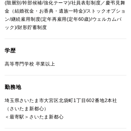
(階層別/幹部候補/強化テーマ)/社員表彰制度／慶弔見舞
金（結婚祝金・お香典・遺族一時金)/ストックオプショ
ン/継続雇用制度(定年再雇用(定年60歳)/ウェルカムバ
ック)/財形貯蓄制度
学歴
高等専門学校 卒業以上
勤務地
埼玉県さいたま市大宮区北袋町1丁目602番地2本社
（さいたま新都心）
＜最寄駅＞さいたま新都心