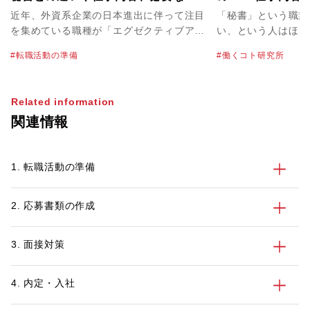
キルについて解説！
秘書に聞いてみた
近年、外資系企業の日本進出に伴って注目
「秘書」という職業
を集めている職種が「エグゼクティブアシ
い、という人はほと
スタント（Executive Assistant）」で
かし、秘書が実際に
転職活動の準備
働くコト研究所
す。秘書に近い役割を持つエグゼクティブ
のかは、あまり知ら
アシスタントですが、まだ日系企業ではな
だろうか。 筆者自
じみが薄いこともあり、具体的な仕事内容
いないし、うちの社
Related information
や就職方法はあまり知られていません。
し、秘書を連れ回す
関連情報
そこで今回はエグゼクティブアシスタント
こともほとんどない
の仕事内容や秘書との違い、必要なスキル
てどうやってなるん
についてわかりやすく解説します。エグゼ
秘書に向いているん
1. 転職活動の準備
クティブアシスタントになるための方法も
問に、現役の秘書が
紹介しますので、転職活動の参考にしてみ
てください。
2. 応募書類の作成
3. 面接対策
4. 内定・入社