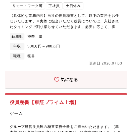
リモートワーク可
正社員
土日休み
【具体的な業務内容】当社の役員秘書として、以下の業務をお任
せいたします。※実際に担当いただく役員については、入社され
たタイミングで割り振らせていただきます。必要に応じて、将来
的に担当役員の交代も発生いたします。担当役員数なども現時点
勤務地
神奈川県
では未定です。■スケジュール管理（比率としては１番多いで
す。）■国内・海外の出張手配■顧客先アポイント調整■電話応対■
年収
500万円～900万円
資料作成（英語資料含む）■挨拶状、礼状等の作成など※重要クラ
イント訪問に際して役員同席依頼が多く入るため、営業担当者及
職種
秘書
び関連部署とのコミュニケーションが多く発生いたします。※制
更新日 2026.07.03
服はなく、オフィスカジュアルとなります。【英語の使用につい
て】海外仕入れ先のお客様が来社された際やスケジュール調整な
どで使用（メール・会話両方）しますが、毎日使用するわけでは
気になる
ございません。英語が話せるメンバーが多く、今回ご入社いただ
く方にも一定レベルの英語力は期待しております。【募集背景】
退職者の欠員補充【期待すること】・仕事を円滑に回していただ
くことはもちろんですが、受け身の姿勢ではなく積極的に、時に
役員秘書【東証プライム上場】
は担当役員に対して自分の意見を伝えることができる自発性をも
って業務いただくことを期待いたします。・また1人で2-3名の役
ゲーム
員をご担当いただく場合もあるため、マルチタスク力を発揮いた
だくことも期待いたします。【配属先】社長室 ■人数 20名前後
グループ経営役員層の秘書業務全般をご担当いただきます。（基
（秘書）■年齢層 20代4、5名 その他30-40代【組織について】■