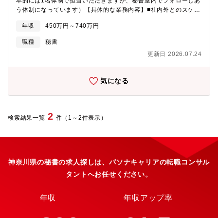
本的には1名体制で担当いただきますが、秘書室内でフォローしあ
新横浜地区にはマクニカ第1ビル、第2ビルの2か所にオフィスがご
う体制になっています）【具体的な業務内容】■社内外とのスケジ
ざいます。職場環境は、元気・活気が溢れる穏やかな明るい職場
ュール調整・管理■出張・会食・手土産の手配
です。上司も「さん」づけで呼ぶフラットな組織です。■社員の成
年収
450万円～740万円
■資料作成・管理
長のためにも、「失敗を恐れずにチャレンジする」という文化が
■電話・メール・来客対応、郵送
あります。年齢・社歴に関係なく、若い社員一人ひとりが経営者
職種
秘書
物対応、請求書精算■会食への同伴（ごく稀に）■その他突発で発
の視点で業務に取り組んでいます。■全員が同じビジョンを共有
更新日 2026.07.24
生する業務 等※役員との同行業務は原則としてありません。
し、一人ひとりが自分の裁量で仕事を進めます。【当社の魅
力】・顧客は日本を代表する大手メーカーが多いため、大きなビ
ジネスを仕掛けることができており、売り上げも拡大傾向、順調
気になる
に業績を伸ばしています。・いわゆる汎用メモリ等は扱っていな
いため、価格と納期が勝負の販売手法では勝負していません。・
日本でまだ知られていない海外の高付加価値志向の商品をライン
ナップしている点が強みであり、競合他社の商社との違いです。
2
検索結果一覧
件（1～2件表示）
また、製品毎に技術部隊も存在しており、技術サポートが整って
いる点も顧客からの圧倒的な信頼感を勝ち得ている一要因となっ
ています。【働き方】■早朝、夜間、休日対応 無し■社外へのア
ポイント同行 ほぼ無し■残業時間 10～15時間程度■在宅勤務
週2-3回程度実施可能※出社併用、フル在宅勤務ではございませ
神奈川県の秘書の求人探しは、パソナキャリアの転職コンサル
ん。■有休 ご自身のご希望に合わせて取得いただけます。※育休
タントへお任せください。
などの出入りも多く、働きやすい環境です。■定年 60歳
年収
年収アップ率