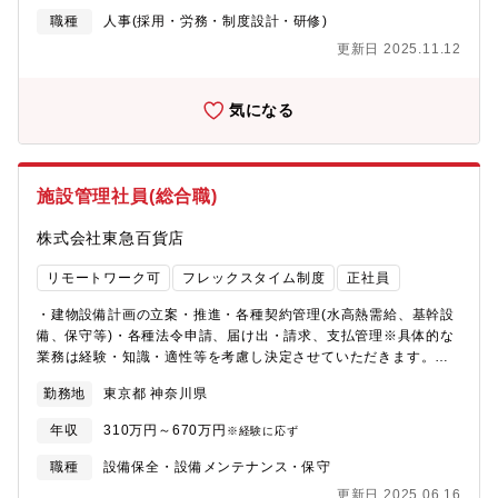
労働統計資料等の作成・定期健康診断関連・本社庶務、その他周
ータ集計・分析・予算管理・総務業務改善【ポジションの魅力】■
職種
人事(採用・労務・制度設計・研修)
辺業務【特徴】横浜市港北区に本社を置き、1968年に設立されま
神奈川県最大級の店舗網を支えるスケール感160店舗を超える店舗
更新日 2025.11.12
した。主にコンビニ向けの弁当、おにぎり、サンドイッチ、惣
運営を支える総務として、現場に近い立場で経営基盤を支えるダ
菜、麺類などの調理済食品や冷凍食品の製造・販売を行っていま
イナミックな仕事です。■ 環境経営の立ち上げフェーズに携われ
す。高い生産効率とおいしさの追求を両立させるビジネスモデル
るエコアクション21認証取得という会社にとって重要なプロジェ
気になる
を確立し、食の安全に対する取り組みも重視しています。企業の
クトの中心メンバーとして、環境経営の基盤づくりに携わること
DX戦略にも力を入れ、日々進化を続けています。【魅力】変革と
ができます。■ 現場主義だからこそ裁量が大きいデスクワークだ
成長のフェーズにある組織で、プロパー社員・キャリア入社社員
けではなく、自ら現場へ足を運び、課題発見から改善提案、実行
の双方にとって頼れるマネージャーになっていただくことができ
まで一貫して携わることができます。■ 総務の枠を超えた経験が
施設管理社員(総合職)
ます。培った経験を活かし、風土改革・人材育成・組織強化にリ
積める施設管理だけでなく、下記の幅広い経験を積むことができ
ーダーとして深く関われるチャレンジングなポジションです。
ます。・環境マネジメント・コスト削減・ベンダーマネジメン
株式会社東急百貨店
【募集背景】同社は、拡大フェーズにあり、組織強化が急務で
ト・安全管理・予算管理・業務改善■ 長期的なキャリア形成少数
す。特に総務部門では、効率的な業務運営とサポート体制の強化
精鋭組織だからこそ、一人ひとりの裁量が大きく、将来的にはプ
リモートワーク可
フレックスタイム制度
正社員
が求められています。新たな人材を採用し、部門の機能を充実さ
レイングマネージャーとして組織を牽引いただくことも期待して
せることで、組織全体の成長を支える基盤を整えます。これによ
います。【求める人物像】■現場へ積極的に足を運び、自ら課題を
・建物設備計画の立案・推進・各種契約管理(水高熱需給、基幹設
り、迅速かつ効果的な業務運営が可能となり、企業の持続的な成
発見できる方■社内外の関係者と円滑なコミュニケーションを図れ
備、保守等)・各種法令申請、届け出・請求、支払管理※具体的な
長を促進します。【組織構成】人事総務部25名程度。総務グルー
る方■フットワーク軽く柔軟に対応できる方■幅広い総務業務を前
業務は経験・知識・適性等を考慮し決定させていただきます。
プ７名（副課長、チーフリーダー、リーダー、嘱託２名、派遣２
向きに楽しめる方■課題に対して主体的に改善提案・実行できる方
【募集ポジション】係長・係長補佐(主任)、主任補佐(一般職)※業
名）
勤務地
東京都 神奈川県
■長期的な視点で腰を据えてキャリアを築きたい方■チームワーク
務委託先などの関係会社に一定期間出向する場合あり
を大切にしながら周囲と協力して仕事を進められる方
年収
310万円～670万円
※経験に応ず
職種
設備保全・設備メンテナンス・保守
更新日 2025.06.16