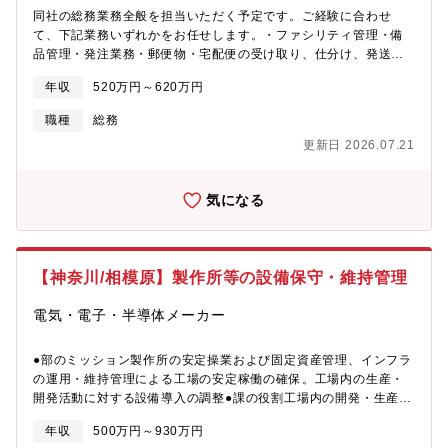
社の子会社化やオムロンや日立グループの半導体事業の一部を譲
同社の総務業務全般を担当いただく予定です。ご経験に合わせ
受するなどして、当社の強味をさらに強化し、市場での立ち位置
て、下記業務いずれかをお任せします。・ファシリティ管理・備
をより明確なものにしております。国内拠点は、厚木、千歳、滋
品管理・発注業務・郵便物・宅配便の受け取り、仕分け、発送手
賀（MMIセミコンダクター社）の他、開発センターとして岐阜、
配・安否確認システムの整備・訓練、防災備蓄品の管理・社内重
群馬に事務所を構えています。海外は生産拠点として、フィリピ
年収
520万円～620万円
要行事の運営: 株主総会や創立記念式典の企画・会場設営・当日の
ンにございます。また、ミネベアミツミでは、多種多様な事業を
運営・リスクマネジメント：リスクマネジメント委員会の事務局
有しているため、モーター事業、電源事業、IoT事業などの様々な
職種
総務
業務、グループ重要リスク対策の進捗管理など・BCP：全社BCP
事業と密に連携することにより、新たな事業機会や技術力のシナ
更新日 2026.07.21
の取りまとめ、BCP訓練の計画・実施・グローバル保険管理: 損害
ジーを創出することが可能な点は、半導体専業メーカーにはない
保険の契約・更新、保険金請求サポート、グローバル保険プログ
強みとなっています。【厚木事業所について】厚木事業所は東証
ラム（マスターポリシー）の最適化など・部門予算管理: 予実管理
プライム上場のミネベアミツミグループの技術開発部門、半導体
気になる
およびコスト最適化の提案
事業部、ミツミ部品製造部の拠点として広い敷地内に開発環境か
ら生産設備までを兼ね備えた重要な事業所の一つです。
【神奈川/相模原】製作所等の設備保守・維持管理
電気・電子・半導体メーカー
●部のミッション製作所の安定操業および固定資産管理、インフラ
の運用・維持管理による工場の安定稼働の確保。工場内の生産・
開発活動に対する設備導入の調整●課の役割工場内の開発・生産活
動に対して、設備導入の手配・調整業務。またインフラの運用・
年収
500万円～930万円
維持管理をおこなうことで、工場の安定稼働への貢献できます●配