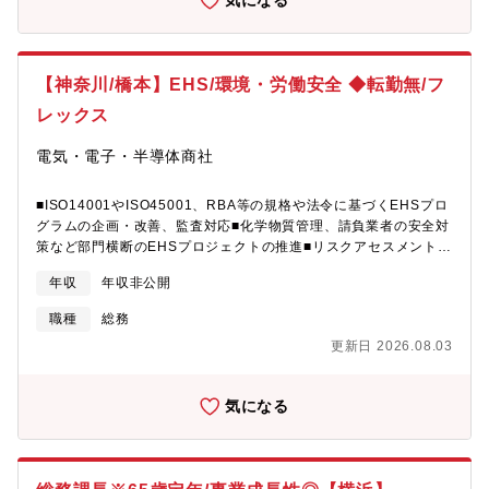
気になる
とが出来る環境です。■スタートは福祉施策の企画・立案・運用業
務となりますが、入社後はジョブローテーションを行いながら幅
広く活躍できる人事総務担当者として、キャリアアップを目指し
ていただくことが出来る環境です。【募集背景】欠員補充（社内
【神奈川/橋本】EHS/環境・労働安全 ◆転勤無/フ
異動）による補填で募集致します。【組織構成】■総務部 安全衛
生福祉課（計4名）※工場内の安全衛生、従業員向け福祉、福利厚
レックス
生の企画、運用、管理を担っている組織です。 現メンバーで運
用、実務的な領域を担当している為、制度の企画や立案をメイン
電気・電子・半導体商社
でご担当頂く想定です。【働き方】■フレックス：活用可■残業：
20h程度【企業の魅力】■自動車や航空機シミュレーションシステ
■ISO14001やISO45001、RBA等の規格や法令に基づくEHSプロ
ムならびにパーキングシステムの開発、製造、販売まで多角的に
グラムの企画・改善、監査対応■化学物質管理、請負業者の安全対
事業を展開しております。■シミュレーションシステムの国内シェ
策など部門横断のEHSプロジェクトの推進■リスクアセスメントや
ア70％。三菱グループ各社を株主に、安定した事業基盤を構築し
事故データの分析を通じたリスク低減・安全文化の醸成■環境デー
ています。■宇宙開発にも携わり、50年以上の歴史を誇る日本の先
年収
年収非公開
タ（廃棄物・排水・エネルギー等）の管理、行政報告■緊急時対応
駆的宇宙機器企業です。■グループ会社の三菱重工や三菱電機とも
計画及びEHS関連文書の策定・管理■社内EHS委員会の運営、社
共同しながら、日本のロケット開発を支え、宇宙機器開発におい
職種
総務
内教育の実施■RBA行動規範の順守と社内展開、グローバル対応窓
て高い信頼を獲得しており、現在はJAXAや有名大学との共同研究
更新日 2026.08.03
口■労働安全衛生に関する業務全般■医務室との連携、社内健診サ
も進めており、成長可能性の高い事業に携わることが出来ます。
ポート、健康イベントの企画【期待する役割】直属の上長（課長
クラス）とともに日本拠点全体（相模原、高尾、新宿）のEHS活
気になる
動推進を幅 広く担当し、安全で健康な職場づくりを通して、急
拡大している当社事業を側面からサポートする。【働き方】■転
勤：無■9:00-17:30 フレックスタイム制（コアタイム10:00-
14:30）■定年：60歳（再雇用65歳まで ※但し再雇用後業務内容