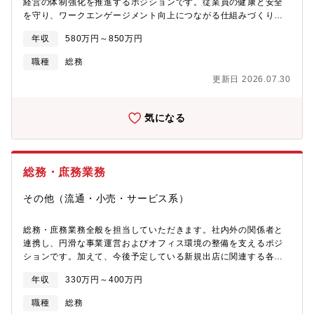
経営の体制強化を推進するポジションです。従業員の健康と安全
ントシステムの運用業務を中心に担当いただきます。2年目以降は
を守り、ワークエンゲージメント向上につながる仕組みづくりを
安全衛生管理体制の改善活動や事業部門への指導・支援業務な
リードしていただきます。現在は、事後対応が中心の運営となっ
ど、より専門性の高い業務を担当いただきます。将来的には安全
年収
580万円～850万円
ていますが、今後は攻めの人事として、予防型・再発防止型の体
衛生分野のスペシャリストとして活躍いただくことを期待してお
制へ進化させるためのキーパーソンとして活躍いただくことを期
り、チームリーダーやマネジメント職へのキャリア形成も視野に
職種
総務
待しています。変化や新しい取り組みにも前向きな社風と安定基
入れています。【当部門の役割・業務概要・魅力】藤沢事業所
更新日 2026.07.30
盤のもと、 将来的にはメンバー指導や適性に応じてマネジメン
は、約375,000㎡の広大な敷地を有し、建設・産業カンパニーお
ト、さらには労務領域以外の人事領域への幅広い関与をいただく
よび精密・電子カンパニーの各工場をはじめ、研究・開発拠点や
想定です。【具体的な業務】・衛生委員会など 安全衛生関連会議
各種プロジェクト活動など、多様な事業活動が行われています。
気になる
の運営・体制の改善・労災発生時の対応フロー整備および再発防
安全・環境管理課は、藤沢事業所における安全管理および環境管
止策の企画・休職・復職対応に関する業務フローの構築・運用改
理を統括し、従業員が安心して働ける職場環境の維持と、法令順
善・メンタルヘルス施策の企画・推進・休職率や労災発生状況等
守を基盤とした環境保全活動の推進を担っています。また、事業
の分析および改善施策の立案・産業医や関係部門との連携・調
所内の排水処理施設の運営・管理を通じて、地域環境への負荷低
総務・庶務業務
整・安全衛生関連規程・マニュアルの整備【募集背景】会社分割
減にも取り組んでいます。当課の最重要ミッションは、災害・事
と急速な事業拡大に伴い、求められる安全衛生体制の確立が重要
故の未然防止と環境リスクの低減を通じて、事業活動を安全かつ
その他（流通・小売・サービス系）
な課題となっています。これまでの安全衛生領域の運用から脱却
持続的に支えることです。直接製品に関わる機会は多くありませ
し、上場企業のホールディングスとして、法令遵守のみならず、
んが、事業所全体を支える立場として幅広い事業への貢献を実感
従業員が安心して働ける環境づくりを推進するフェーズへ移行し
総務・庶務業務全般を担当していただきます。社内外の関係者と
できる、やりがいのある職場です。安全や環境に対する高い意識
ています。労災対応や休職者対応などの個別案件への対応だけで
連携し、円滑な事業運営およびオフィス環境の整備を支えるポジ
を持ち、現場に寄り添いながら主体的に行動できる方を歓迎しま
なく、再発防止や予防型の体制構築、ワークエンゲージメント向
ションです。加えて、今後予定している新規出店に関連する各種
す。
上につながる仕組みづくりを推進いただける方を募集していま
総務業務にも携わっていただきます。【主な業務内容】・備品・
年収
330万円～400万円
す。【期待したいこと】本ポジションでは、単なる制度運用担当
消耗品の管理および発注・社内施設・設備の管理（会議室、什
ではなく、安全衛生・メンタルヘルス領域における課題を自ら発
器、複合機など）・郵便物・宅配物の仕分け、発送対応・契約書
職種
総務
見し、関係者を巻き込みながら解決へ導く役割を期待していま
や社内文書の管理・ファイリング・社内イベントや行事（入社