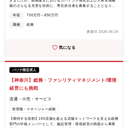
きましたが、組織運営におけるガバナンス強化および人材育成機
廃番対応や仕様カスタマイズなど、お客様のニーズに応じた柔軟
能のさらなる充実を目的に、専任担当者を募集することとなりま
な提案力を強みに、社会インフラの安定稼働を支えています。
した。【ミッション】本ポジションでは、研修・教育施策の企
年収
750万円～850万円
画・運用を通じて社員の成長を支援するとともに、次世代を担う
人材の育成を推進していただきます。特に若手社員が多い組織で
職種
総務
あるため、将来の管理職候補となる人材を計画的に育成できる教
更新日 2026.06.26
育体制の構築・運用が重要なミッションです。また、教育・研修
業務に加え、採用や人事制度運用など幅広い人事業務にも携わっ
ていただき、人材育成の観点から組織全体の成長を支える中核メ
気になる
ンバーとしてご活躍いただくことを期待しています。【職務内
容】上場メーカー企業（スタンダード）にて総務関連業務全般の
マネジメントをお任せします。■株主総会準備/運営■会議体の準備/
運営■会社行事の企画/運営 ■ファシリティ全般 ■コーポレート
パソナ限定求人
ガバナンス対応■コンライアンス、リスク管理に関わる業務 ■保
安/防災 ■安全衛生管理業務 ■会社規程の管理【組織構成】管理
【神奈川】総務・ファシリティマネジメント/環境
本部 管理部 総務課総務課：課長（募集ポジション）、専門職
（管理職）1名、主任２名、課員1名、パート社員１名【働き方】■
経営にも挑戦
月平均残業時間：10時間程度■マイカー通勤可能【定年制度につい
て】定年60歳、65歳まで再雇用制度あり、役職定年なし※参与で
流通・小売・サービス
の採用の場合は契約社員(1年更新)となります。その場合、退職金
はございませんが、60歳以上も年収維持が可能です。【同社につ
管理職・マネージャー経験
いて】同社はスイッチ専門メーカーとして、放送機器・特殊車
【期待する役割】160店舗を超える店舗ネットワークを支える総務
両・エナジー関連設備・発電所・欧州鉄道など、多様な産業イン
部門の中核メンバーとして、施設管理・環境経営の両面から事業
フラを支える製品を展開しています。世界有数の品揃えと高い品