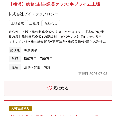
けます。※ご経験やスキルを踏まえ管理職あるいは担当管理職
【横浜】総務(主任-課長クラス)◆プライム上場
し、グループ全体でポスティング制度やFA制度が利用可能。・各
（エキスパート）としての採用となる可能性がございます。※総
部組織エンゲージメントを高める活動にも力を入れており、定着
合職採用となりますが当面の転勤はございません。【働き方】・
株式会社ブイ・テクノロジー
する職場環境の風土醸成が心がけられております。・多様な“個”の
フレックス制、在宅勤務制度活用と比較的自由度高い環境で働く
成長支援としてオンデマンドでリテラシーやマインド、専門性を
ことが可能です。・残業平均25時間程度で恒常的な残業もなく、
上場企業
正社員
転勤なし
学び、個々の強みを磨き上げるための多様な学びの機会・環境を
長期就業可能な環境です。【募集背景】東芝は創業以来150年以上
用意。
もの長きに亘り、一貫して独自の技術開発を行い、その技術力で
総務部にて以下総務業務全般を実施いただきます。【具体的な業
社会を、日本を、そして世界を豊かにしてきた企業です。これま
務内容】総務業務全般■内部統制、ガバナンス対応■ファシリティ
で積み重ねてきた「ものづくり」企業としての実績、信頼と実力
マネジメント■株主総会運営■商事法務■株式業務■外部との渉外対
を武器に、新たな時代の主役になっていくべく、事業運営・組織
応■安全輸出管理(該非判定)管理本部内共通業務【配属先】総務部
勤務地
神奈川県
体制の強化が求められています。共に新しい未来を始動させ、東
芝の変革を支える人材を募集しています。【同社の魅力】・東芝
年収
500万円～700万円
は資本金2,005億5,800万円、年間売上高（連結）3兆3,617億円
（2022年度）、従業員数（連結）117,300名の大手電機メーカー
職種
法務・知財・特許
です。・2022年6月には、新たな経営方針を発表し、「ソフトウ
更新日 2026.07.03
ェア開発の統合・最適化」、「ポテンシャル技術の価値顕在化」
を戦略の柱として掲げ、ハードとソフトを分離しデジタルサービ
スを開始するデジタルエボリューション（DE）、そしてデータを
気になる
中心にプラットフォーム化するデジタルトランスフォーメーショ
ン（DX）、さらに量子技術を使って世界を最適化するクォンタム
トランスフォーメーション（QX）として描き、デジタル化を通じ
てカーボンニュートラル・サーキュラーエコノミーの実現に貢献
入社実績あり
することを目指しています。これまで積み重ねてきた「ものづく
り」企業としての実績、信頼と実力を武器に、新たな時代の主役