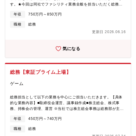
す。★今回は同社でファシリティ業務全般を担当いただく総務マ
ア】ご入社後は安全衛生業務のスペシャリストとして、安全衛生
ネージャーとして業務を担当いただきます。【具体的な業務】・
に関する施策を推進いただきます。将来的にはグループリーダー
年収
750万円～850万円
総務全般業務（派遣管理、車両管理、社員の定期健康診断な
としてグループのマネジメントをお任せする予定です。【働き
ど）・ファシリティ業務全般（防災管理、建物管理など）・障が
方】■フレックス制度：あり■リモート制度：あり■出張：基本的に
職種
総務
い者雇用の管理業務【組織体制】メンバー約10名本社所属の社員
なし【IJTTについて】商用車シェア8割を有するいすゞ自動車含む
更新日 2026.06.16
及び八王子オフィスに所属する障がいを持つ社員※出張頻度：月1
商用車分野だけでなく、産業用機械やロボット業界からも同社の
回程度、全事業所（静岡、愛知、栃木など）対象となります。＜
機械加工・組立や鋳造の技術は求められており、大手企業からの
同社から候補者へのメッセージ＞「Connectivity(接続)」というこ
ニーズに応えております。特に、鋳造の技術は、国内トップ5に位
気になる
とがあらゆる分野で重要性を増しています。 自動車の分野におい
置する技術力を誇ります。また鋳造・鍛造・加工の技術を持つ企
ても、多様な機器の間を電気的に接続し、様々な情報や信号、エ
業は国内で唯一であり、これらを組み合わせた同社にしかできな
ネルギーをやりとりすることにより、自動運転や電動化等の飛躍
い技術への引き合いが高まっております。また、現在は将来のEV
的な進歩が進もうとしています。このような接続技術の中心的役
化に向け研究開発への投資を推進しEV製品（e-Axle、e-PTO等）
総務【東証プライム上場】
割を担う電子部品として、我々の主力製品である“コネクタ”があり
の開発を促進しております。加えて新たな柱として、産業機械・
ます。高速伝送、大電力伝送、小型高密度化など、その進化は止
産業用ロボット向けの製品拡販に向けた工場建設など大規模先行
ゲーム
まりません。日本に最も早くから定着し、電子機器の接続の発展
投資を通じて競争優位性の確立を進めています。
を支えてきた世界有数の接続技術メーカーであるTE Connectivity
Japan合同会社において、これまでの総務・ファシリティ分野で
総務担当として以下の業務を中心にご担当いただきます。【具体
の経験を活かしたい方のご応募をお待ちしています。
的な業務内容】■取締役会運営、議事録作成■株主総会、株式事
務、持株会の管理、運営 ※当社では株主総会事務は総務部が主管
しております。■定款、規程の管理■リスクマネジメント（企業危
年収
450万円～740万円
機管理/防災・地震対策/BCP等）■社内パーティーなどのイベント
企画、運営■社内のサークル管理■ファシリティマネジメント、
職種
総務
寮・社宅・保養所管理(一部）、車両管理 など