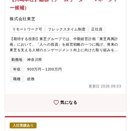
もバランス感覚を持って対応する必要があります。〈変革力〉近
ー候補）
年の建設市況の急激な変化や会社の変革に対応したプロジェクト
マネジメントを遂行するにあたり、自らも変革していくことが求
株式会社東芝
められます。既存の業務プロセスに捕らわれず、AIの活用やデー
タドリブンな姿勢が求められます。【仕事の魅力・やりがい】・
リモートワーク可
フレックスタイム制度
正社員
事業会社側のプロジェクト推進メンバーとして、ファシリティ構
築を企画から竣工まで一気通貫で経験できます。・予算規模・用
【期待する役割】東芝グループでは、中期経営計画「東芝再興計
途が幅広く、多彩な案件を通じて建築エンジニアとしての専門性
画」において、「人への投資」を経営戦略の一つに掲げ、将来の
を高められます。・案件ごとに専門性を持つメンバーとチームを
東芝を支える人材のエンゲージメント向上に向けた取り組みを推
組み、知見を共有しながら推進できます。・プロジェクトの山場
進しています。そんな中、人事・総務部門は、従業員一人ひとり
に合わせてメリハリのある働き方ができ、ワーク・ライフ・バラ
勤務地
神奈川県
が輝き躍動し創造的に成長する企業になるために、事業に寄り添
ンスを確保しやすい環境です。・社会環境やビジネスモデルの変
い、従業員の声に耳を傾け、人と組織に関するあらゆる課題に対
化に対応したこれからのファシリティを一緒に描き、実装してい
年収
900万円～1200万円
して付加価値・ソリューションを提供する重要な役割を担ってい
きましょう。【配属】総務本部【組織としてのミッション】グル
ます。当社グループの総務職として、本社、分社会社、グループ
職種
総務
ープにおけるグローバルレベルでのファシリティマネジメント戦
会社において、リスクマネジメント（危機管理）、ガバナンス・
略の企画／立案／展開について、FM目標『品質』『財務』『供
更新日 2026.08.03
コンプライアンス、ファシリティマネジメント、オフィスマネジ
給』の観点を意識しながら、財務・非財務の両面で経営に貢献す
メント、安全、健康、渉外、広報等の業務に従事いただきます。
る。【会社の魅力】■働き方について・残業時間：20時間/月（繁
エネルギー、社会インフラ、電子デバイス、デジタルソリューシ
気になる
忙期50時間/月）・国内出張有・全社で年間80％以上の在宅勤務活
ョンの４つの事業領域でグローバルにビジネス展開する当社にお
用率。・コアタイム無しのフレックスタイム制、子育て、介護、
いて、事業の基盤を総務職を通じて支え、変革を牽引していただ
私用問わず私生活に合わせた働き方が実現可能。・サテライトオ
きます。※ご経験を活かしやすい業務からスタートし、本社、事
フィスは1,900拠点で場所を選ばず勤務可。・ドレスコードの自由
業所、工場、研究所等、拠点間の異動を含めたジョブローテーシ
化や、活き活きと働くための社内カルチャーの変革にも積極的に
入社実績あり
ョンを定期的に経験しながら、キャリアアップを目指していただ
取り組み中。■キャリアについて・自律的なキャリア形成を推進