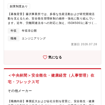
ディベロッパーです。1997年に創業。2013年に東証一部上場
です。【求める人物像】・社内外の関係先と良好な関係を構築し
副業制度あり
後、11期連続の増収増益。昨年2023年9月期の売上高は1兆1,484
ながら、全体最適の視点で柔軟に動ける方・自ら課題を見つけ出
億円（前期比：20.6％増） 営業利益は1,423億円（前期比:19.2％
し、周囲を巻き込みながら業務改善を推進できる方
【募集背景】藤沢事業所では、多様な生産活動および研究開発活
増） を達成し、平成後に設立された企業で2番目に売上高1兆円超
動を支えるため、安全衛生管理体制の維持・強化に取り組んでい
を実現しています。
ます。近年、労働関連法令への対応に加え、ISO45001に基づく安
全衛生マネジメントシステムの運用強化や、事業部門と一体とな
年収
年収非公開
った安全活動の推進など、安全管理業務の重要性が高まっていま
す。また、安全衛生管理に関する業務範囲の拡大や継続的な体制
職種
エンジニアリング
強化を見据え、安全分野の専門知識および実務経験を有する人材
更新日 2026.07.28
を募集します。【業務内容】① 労働安全衛生法に関する管理業
務・労働安全衛生法の運用、社内基準の整備・運用・改善点の抽
出と具体的な是正計画の立案・実行② 労働関連法令の行政対応業
気になる
務・労働安全衛生法、労働基準法、労働者派遣法などに関する外
部（労基署等）対応・月2～3件（年間約30件）の行政対応が発生
します。対応窓口は当チームが中心です。③ ISO45001に準じた
運用管理業務・安全衛生マネジメントシステムの運用・改善・内
＜中央林間＞安全衛生・健康経営（人事管理）在
部監査対応・安全衛生委員会運営④ 安全衛生活動の推進・リスク
アセスメント活動支援・安全パトロール・災害防止施策の企画お
宅・フレックス可
よび推進・事業部門への指導・支援【募集部門】コーポレート 拠
点管理統括部 藤沢事業所 安全・環境管理課【キャリアステップイ
その他メーカー
メージ】入社後は、安全管理チームのメンバーと連携しながら、
藤沢事業所全体の安全衛生管理業務に携わっていただきます。1年
【職務内容】事業拡大および会社分割を背景に、安全衛生・健康
目は労働関連法令対応や安全衛生活動の運営、安全衛生マネジメ