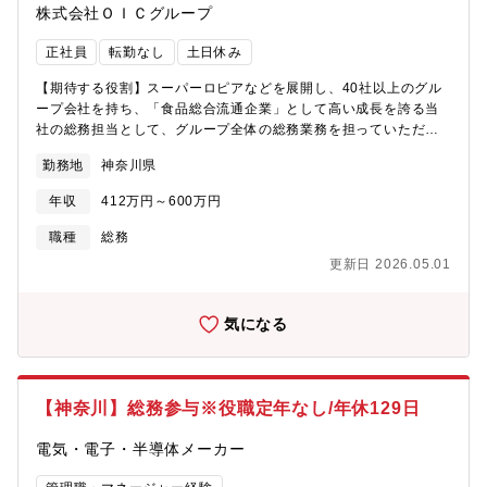
株式会社ＯＩＣグループ
正社員
転勤なし
土日休み
【期待する役割】スーパーロピアなどを展開し、40社以上のグル
ープ会社を持ち、「食品総合流通企業」として高い成長を誇る当
社の総務担当として、グループ全体の総務業務を担っていただき
ます。※ロピアを中心に、人々が食を通じ楽しい体験をする「食
勤務地
神奈川県
のテーマパーク」の実現を目指して、生産・製造・貿易・卸・小
売・外食まで幅広い事業=「食品総合流通業」を展開しています。
年収
412万円～600万円
【職務内容】※ご経験に合わせて以下業務を徐々にお任せいたし
ます。■会社の資産管理■寮/社宅の手配・管理■社用車の管理■社内
職種
総務
規定の作成・管理■備品発注・在庫管理■各種社内申請照査・管理■
更新日 2026.05.01
庶務全般■各種運用方法の見直しや新規構築【採用背景】成長中の
OICグループにおいて、各種業務のアップデートが急務となってお
ります。売上/組織拡大に伴い、旧来の運用方法では非効率な部分
気になる
も多い為、各種制度の見直しや新規構築を行って頂く為の増員募
集となります。【社風】・協調性のあるメンバーも多く、助け合
いながら業務を行っております。・分からないことなどは直ぐに
聞きやすい環境のため、キャッチアップのしやすい環境です。・
【神奈川】総務参与※役職定年なし/年休129日
手を挙げることでチャレンジしやすい環境のため、若手から裁量
を持って働くことも可能です。【当社について】ロピアを中心
電気・電子・半導体メーカー
に、人々が食を通じ楽しい体験をする「食のテーマパーク」の実
現を目指して、生産・製造・貿易・卸・小売・外食まで幅広い事