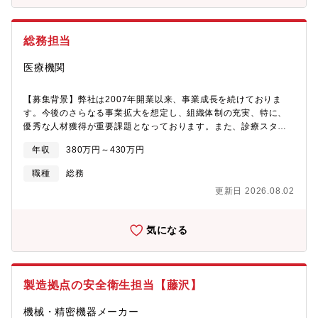
45%・身体障がい約25%）そのうち横浜事務所には約40名が勤
務。＜サポートメンバー2名＞・係長職 40代男性(公認心理
師)※3拠点の事業責任者・メンバー 30代女性（臨床心理士、公
総務担当
認心理士、精神保健福祉士（PSW））【職務内容】■障がいのあ
るメンバーのサポート業務・対象のメンバーに対して週1回～月1
医療機関
回程度の面談実施・メンバーの体調に応じて臨時面談の実施・メ
ンバーの休職、復職に伴う外部の各種制度・サービス（医療・復
職支援プログラムなど）の調整・四半期に一度程度、部署内全レ
【募集背景】弊社は2007年開業以来、事業成長を続けておりま
イヤーを対象とした各種研修の実施 （セルフケア・心理・ビジ
す。今後のさらなる事業拡大を想定し、組織体制の充実、特に、
ネスマナー・マネジメントなど）【実績】※2024年6月時点■グル
優秀な人材獲得が重要課題となっております。また、診療スタッ
ープ全体の障がい者雇用人数：124名■雇用率：2.75％■1年後の定
フが安心して診療業務に従事できるように管理部門の充実を図り
年収
380万円～430万円
着率：93.8％と非常に高い数値となっています。【本ポジション
ます。社員へのサービス品質や社員の働きやすさの向上を目指
のやりがい】人が前向きに変わる瞬間に立ち会えることが大きな
し、部署の牽引をお任せできる方を募集いたします。【職務内
職種
総務
やりがいです！未経験の方でもはじめはできるところから少しず
容】総務課にて、病院運営を支える総務業務全般をご担当いただ
更新日 2026.08.02
つお教えしますのでご安心ください。【本ポジションの魅力】■平
きます。主にファシリティ管理業務およびリネン・ユニフォーム
均残業時間は約10時間/月。年間休日も125日と長期休暇が取りや
管理業務を中心に、オフィス運営に関わる日常業務をご担当いた
すい環境のため、ご家庭と仕事のバランスを取りながら働くこと
だく予定です。具体的には、・建物設備や備品の管理・修繕業者
気になる
が可能です。■安心のプライム上場企業。新会社設立ととともに、
や各種ベンダーとの調整、契約管理・被服、ユニフォームの発
約80の様々な業務を同社に移管成功し、働く障がい者のスキルや
注、在庫管理・院内環境整備に関する対応・各種社内行事の運営
特性に合わせた仕事を相談しながら采配していきます。■人の役に
サポート・その他総務業務全般などをお任せいたします。現場ス
立てる仕事、社会貢献できる仕事に挑戦しながら、上場企業だか
タッフや外部業者など、多くの関係者と連携しながら業務を進め
製造拠点の安全衛生担当【藤沢】
らこそ経験できる幅広い業務に携わることが可能です。【オープ
るポジションのため、社内外との調整力を活かしてご活躍いただ
ンハウスの概要】同社は都心部で圧倒的なシェアを誇る戸建事
ける環境です。また、ご経験や適性に応じて、業務改善や社内プ
機械・精密機器メーカー
業・マンション開発事業・不動産流通事業を柱とした総合不動産
ロジェクトへの参画など、活躍の幅を広げていただくことも可能