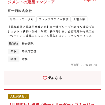
ジメントの建築エンジニア
量、契約電力30,000kW以上を誇る日産最大規模の事業所です。小
規模拠点では得られない多種多様な設備改善プロジェクトに携わ
富士通株式会社
れ、億円単位の投資案件を担当するチャンスもあります。自動車
開発に必要な設備と各部署との連携を通じ、事業基盤を支える重
リモートワーク可
フレックスタイム制度
上場企業
要な役割として大きなやりがいとキャリア成長が見込めます。■本
ポジションならではポイント本ポジションでは、40年に一度程の
【募集範囲と具体的業務内容】富士通グループの多様な建設プロ
頻度でしか発生しない特高受電設備更新をはじめ、 屋根上への
ジェクト（新築・改修・耐震・解体等）を、企画段階から竣工ま
メガソーラー導入など、一般拠点では得られない希少かつ大規模
でリードする建築エンジニアを募集します。ファシリティマネジ
な設備改修プロジェクトに主体的に携わることができます。取り
メント部門の中核メンバーとして、社内関連部門と連携しなが
扱う工事金額は億円単位に上り、企画・設計・施工管理までプロ
勤務地
神奈川県
ら、品質・コスト・スケジュールを統合的にマネジメントし、経
ジェクトを主導できるため、実務経験がそのままキャリアの成長
営に貢献するポジションです。・対象ファシリティ：事務所・工
につながります。保有資格は業務で直接活かせるだけでなく、資
年収
年収非公開
場・データセンター・研究施設・スポーツ施設等・対象プロジェ
格取得に直結する実務にも携われます。また、資格取得に向けた
クト：概ね1億円～数百億円規模の新築・改修・耐震補強・解体
職種
総務
受験料やテキスト代などの取得支援をご用意しています。加え
等・主な業務：フィージビリティスタディ、要件整理、仕様書作
て、カーボンニュートラル推進に向けた設備改善や削減施策にも
更新日 2026.06.25
成、パートナー選定（調達部門と連携）、設計～工事～検査の推
直接関与でき、社会的意義の高い取り組みに貢献できる点も大き
進、業務プロセス改善【個人に期待する役割やミッション】〈専
な魅力です。■将来的に目指せるキャリア当面は日産テクニカルセ
門性〉建築担当者として他工種メンバーと共に社内事業部門から
気になる
ンターの活動に注力いただきます。定期的な異動の可能性は想定
の要件を取りまとめ、パートナー（設計事務所や総合建設会社）
していません。またグローバルに事業活動を展開しているため、
を選定し、パートナーと共にプロジェクトを推進していきます。
海外事業所との業務を行う可能性があります。将来的には環境エ
〈コミュニケーション力〉経営幹部に対してプロジェクトの状況
ネルギー職全体をマネジメントする課長を目指していただきたい
をわかりやすく・簡潔に説明する能力が求められます。プロジェ
と考えています。
入社実績あり
クト推進では、社内関係部門や社外関係者（取引先・行政担当者
など）と綿密なコミュニケーションが求めら、意見相違に対して
【川崎本社】総務（チームリーダー・マネージャ