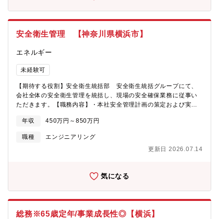
く、入社してすぐに積極的に裁量権を与えるなど、チャレンジい
況から、今後の大型建設プロジェクトや大型設備の更新を控え、
ただける風土があります。是非ニコン製品の製造を支える仕事を
即戦力となれる方の力が必要となっております。また、現在工場
してみませんか。
に設置されている設備についても、設備の延命化やＤＸ化が求め
安全衛生管理 【神奈川県横浜市】
られているため、様々な分野の知識を有した人材が求められてお
ります。●職場/チーム【職場】電気、空調などの特定の分野に捉
エネルギー
われずに、今まで培った知識を幅広く活用できる環境です。【就
業環境】スーパーフレックス制度、残業時間も平均して5-10時間/
未経験可
月程度とメリハリをつけ、効率よく業務できる環境で、ワークラ
イフバランスが実現可能。【雰囲気】20代から60代まで幅広い年
【期待する役割】安全衛生統括部 安全衛生統括グループにて、
齢層ですが、年上、年下関係なく気軽に話せる雰囲気の職場で
会社全体の安全衛生管理を統括し、現場の安全確保業務に従事い
す。●キャリアパスご活躍次第では、グループ全体の施設運営戦略
ただきます。【職務内容】・本社安全管理計画の策定および実
を担って頂く等、組織を跨いだ業務ローテーションについても検
施・現場の安全パトロールおよび点検・安全教育および訓練の実
討いたします。●本ポジションのやりがい意欲のある方には積極的
年収
450万円～850万円
施・助勢・安全基準および法令の遵守確認・事故やトラブル発生
に責任と裁量が与えられる職場環境であるため、年齢に関係な
時の対応および報告・安全管理に関するデータの収集および分
職種
エンジニアリング
く、大きなPJ等にも参加していただけます●本ポジションで得られ
析 等＜案件に関して＞安定した経営基盤を持ち、トップクラス
るスキル・経験日常の保守修繕からスタートし、設備の計画立案
更新日 2026.07.14
のシェアを誇る当社の案件は、数億～数十億の案件が多数。大規
や大型プロジェクトの参画までステップアップが可能です。ステ
模案件に携われるので、いち早くスキルアップすることができま
ップアップ中での知識取得により、様々な資格取得が可能にな
す。【募集背景】組織強化のために、人材の増員採用【配属】全
り、設備維持管理の知見が広がります。●メッセージ職場環境は風
気になる
衛生統括部 安全衛生統括グループ【出張の頻度や期間につい
通しがよく、キャリア採用、ベテラン若手などの垣根が低く、入
て】・短期出張(日帰り～1泊程度)：月2回程度・長期の場合：1～
社してすぐに積極的に裁量権を与えるなど、チャレンジいただけ
2ヶ月程度 ※担当案件によって期間は異なります。 ※事業所へ
る風土があります。是非ニコン製品の製造を支える仕事をしてみ
の常駐も、0とは言えませんが案件によって発生する可能性があり
ませんか。
総務※65歳定年/事業成長性◎【横浜】
ます。（数ヶ月程度）【キャリアステップについて】当社では、