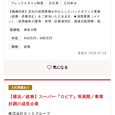
発な企業。■日本触媒の子会社として健保組合に加入しているため
フレックスタイム制度
正社員
土日休み
手厚い健康診断が受けられます！【レナセラピューティクス株式
【職務内容】支社の採用業務を中心としたバックオフィス業務
会社の魅力】■レナセラピューティクスは、東京医科歯科大学（現
（総務・庶務含む）をご担当いただきます。■ 採用業務（メイ
東京科学大学）教授であった横田隆徳氏らが発明したヘテロ核酸
ン）・採用媒体の運用・管理・応募者対応、面接日程調整・面接
をコア技術として、核酸医薬品開発における基盤技術を提供する
対応（一次対応・同席 等）・採用進捗管理・入社手続き?など■ 総
バイオベンチャーです。顧客に対してヘテロ技術をプラットフォ
勤務地
神奈川県
務・庶務業務全般＜変更の範囲：全ての業務への配置転換の可能
ームとしてソリューションやサービスを提供し、対価を受領する
性あり＞【配属先情報】東京支社?管理統括グループ【募集背景】
事をビジネスモデルとしています。■核酸医薬品は、これまで有効
年収
450万円～590万円
支社の採用機能強化および後任育成のため
な治療薬がなかった疾患に対する治療薬として期待されています
が、疾患部へのデリバリーの困難性、副作用、投与後の血中安定
職種
総務
性等の課題が認識されております。当社の『ヘテロ核酸技術』は
更新日 2026.07.16
これらの課題を抜本的に解決できるものであり、米Ionis社および
米Alnylam社に次ぐ、第3の核酸プラットフォーム技術を保有する
企業として注目を集めています。■既に武田薬品工業株式会社など
気になる
とライセンス契約を締結しています。■国立研究開発法人日本医療
研究開発機構（AMED）の令和7年度「次世代治療・診断実現のた
めの創薬基盤技術開発事業」に採択され、東京科学大学、東京大
学大学院、神戸大学大学院と共同で研究開発に取り組んでいま
入社実績あり
す。当社は本技術の鍵となるアクティブターゲッティング用リガ
ンドの提供から、GLP試験用原薬の製造および供給体制の構築ま
【横浜／総務】スーパー『ロピア』等展開／事業
でを担い、次世代核酸医薬の実用化に大きく貢献してまいりま
好調の成長企業
す。■東京本社は、大手町にあるベンチャーインキュベーションに
あり、非常に綺麗なオフィスで仕事の望める環境にあります。■当
株式会社ＯＩＣグループ