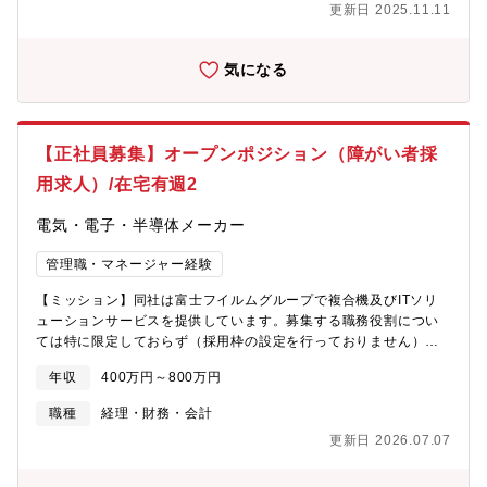
更新日 2025.11.11
す。現在は、個別事象への対応が中心となっていますが、今後は
式、健康診断、社内研修等）の運営サポート・社員の勤怠管理補
労災や休職への事後対応だけでなく、発生を未然に防ぐ予防型の
助・入退社手続きの補助・来客・電話対応（一次対応）・安全衛
仕組みづくりを推進していただきます。また、産業医・管理職・
生・防災関連の対応（避難訓練の手配等）・その他、庶務・事務
気になる
従業員・経営層など多様な関係者との信頼関係を構築しながら、
サポート業務全般 【新規出店に伴う業務内容】・新店舗・拠点の
組織全体のワークエンゲージメント向上につながる施策を実現し
立ち上げに関する総務支援・オフィス什器や通信機器、備品等の
ていただくことを期待しています。【職場環境】人事企画・人
手配・開設に伴う行政手続きや契約書の取りまとめ・引越し・レ
事・採用・研修が専門領域ごとに分かれ、連携しながら業務を推
イアウト調整等のコーディネート・出店関係業者（不動産、内
【正社員募集】オープンポジション（障がい者採
進しています。今回の募集の人事領域は、約30名ほどの部門で、
装、IT等）との調整業務【求める人物像】・フットワークが軽
30代を中心にチームワークを大切にしながら業務を推進していま
く、現場感覚を持って柔軟に動ける方・細やかな気配り・調整業
用求人）/在宅有週2
す。そして、フレックスタイム制やリモートワークを活用しなが
務がお好きな方・縁の下の力持ちのような仕事にやりがいを感じ
ら業務することが可能で、オフィスはフリーアドレスです。【ポ
られる方・社内外の関係者とコミュニケーションを取り、信頼関
電気・電子・半導体メーカー
ジションの魅力・やりがい】安全衛生領域を本格的に強化してい
係を築こうとする方・責任感があり、業務を最後までやり遂げよ
るタイミングだからこそ、既存運用を引き継ぐだけではなく、仕
うとする方
管理職・マネージャー経験
組みそのものを設計・構築する経験を積むことができます。ま
【ミッション】同社は富士フイルムグループで複合機及びITソリ
た、労災対応や休職支援といった個別案件だけでなく、予防型の
ューションサービスを提供しています。募集する職務役割につい
安全衛生施策やワークエンゲージメント向上施策など、組織全体
ては特に限定しておらず（採用枠の設定を行っておりません）、
へ大きな影響を与える取り組みに携わることが可能です。将来的
応募される方のご経験やご要望、またその時点における弊社の人
には安全衛生領域に留まらず、より広範な人事領域においてもガ
年収
400万円～800万円
事戦略にもとづき配置を決定いたします。障がい者雇用の基本方
バナンス強化や組織改善を推進する中核人材としての活躍を期待
針である『共有価値「多様性の尊重」を大切にし、法の精神にの
しています。適性に応じてマネジメントポジションへのチャレン
職種
経理・財務・会計
っとり、障がいを持つ人も障がいのない人たちと同じように働け
ジ機会もあります。
更新日 2026.07.07
る会社となることを目指します』をもとに、環境や組織風土を整
備・構築しています。現在、約150名の障がい者のかたが、さまざ
まな部署で活躍しています。【勤務地】・研究/開発 海老名・横