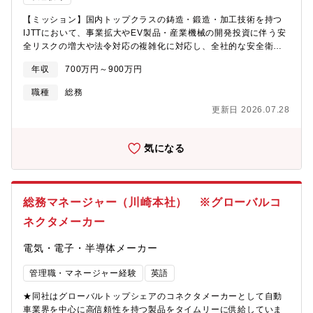
ている、安定性/公益性の高いビジネスです。加えて、障がい者認
定数は年々増加しており、当社のサービス需要も増々高まってい
【ミッション】国内トップクラスの鋳造・鍛造・加工技術を持つ
ます。【求める人物像】・「縁の下の力持ち」精神を持った方・
IJTTにおいて、事業拡大やEV製品・産業機械の開発投資に伴う安
細かい作業も大局的な視点も両立できる方・いざという時に頼れ
全リスクの増大や法令対応の複雑化に対応し、全社的な安全衛生
る判断力のある方■選考について面接は2回ですが書類通過後SMP
体制の整備・運用を推進していただきます。具体的には、社員が
にて課題を実施いただきます。※SMP…録画面接の一種であり、
年収
700万円～900万円
安心して働ける環境を確保するとともに、法令改正や社内規程に
課題に対して回答する様子を録画し人事に提出いただくものにな
即した安全衛生施策を企画・実行し、次期グループリーダーとし
職種
総務
ります。■当社について：当社は障がい者の方々に対して、専門的
て安全衛生に関する全社横断的な課題解決をリードしていただく
な知見をもって福祉サービスを提供する企業です。■会社概要当社
更新日 2026.07.28
役割です。~補足~・入社後の等級は管理職級となりますが、部下
では、障がい者グループホーム「AMANEKU」の運営をはじめ、
のマネジメント等は発生しません・次期グループリーダーとして
障がい者グループホームの建設、障がい者の社会参画、自己実現
の採用となります・全国の工場向けに、安全衛生関連の企画・施
に向けた就労支援サービスなど、障がい者の暮らしを支える事業
気になる
策の推進が主な業務です・各工場に安全衛生に関する実務を担当
を行っています。私たちはこれらの事業を通じて、障がいの有無
される方がいらっしゃいます 【具体的には】・全社的な安全衛
に関わらず、全ての人が自分らしく輝ける「きっかけ＝チャン
生、健康経営の企画及び運用業務 全般・各種法令改正対応(法令
ス」を創出し、誰もが住み慣れた地域で心穏やかに暮らすことの
改正への対応及びそれに伴う施策や企画立案、展開)・安全衛生、
できる社会を創造していきたいと考えています。
総務マネージャー（川崎本社） ※グローバルコ
健康に関わる教育【募集背景】当社では、国内トップクラスの鋳
造・鍛造・加工技術を持つ企業として、事業拡大やEV製品開発、
ネクタメーカー
産業用機械・ロボット向けの新規投資を推進しています。こうし
た成長フェーズにおいて、全社の安全衛生体制を強化し、従業員
電気・電子・半導体メーカー
が安心して働ける環境を整備することが急務となっており、次期
グループリーダー候補として安全衛生業務のスペシャリストを増
管理職・マネージャー経験
英語
員募集します。【組織構成】安全環境部 ┬ ★安全統括グルー
★同社はグローバルトップシェアのコネクタメーカーとして自動
プ └ 環境統括グループ【所属メンバー】 グループリー
車業界を中心に高信頼性を持つ製品をタイムリーに供給していま
ダー ┬ ★本ポジション └ メンバー3名【キャリ