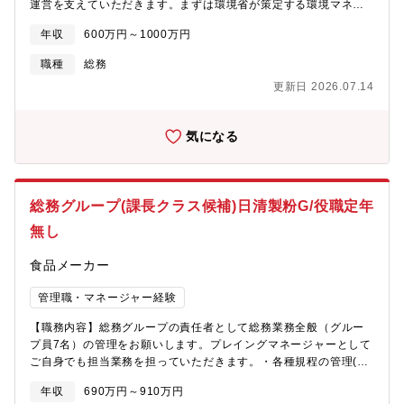
運営を支えていただきます。まずは環境省が策定する環境マネジ
質により、過酷な環境下でも長く使い続けられるロングセラー製
メントシステム「エコアクション21」の認証取得・運用をリード
品が多く、国内外の顧客から高い信頼を獲得しています。また、
年収
600万円～1000万円
いただきながら、店舗・本社施設の維持管理、設備更新、修繕対
他社製品の廃番対応や仕様カスタマイズなど、お客様のニーズに
応、現場巡回など幅広い総務業務を担当いただきます。単純な管
応じた柔軟な提案力を強みに、社会インフラの安定稼働を支えて
職種
総務
理業務ではなく、160店舗の現場へ足を運び、自ら課題を発見し、
います。
更新日 2026.07.14
改善策を企画・実行することが期待されるポジションです。将来
的にはプレイングマネージャーとして総務部門を牽引いただくこ
とも期待しています。【募集背景】2023年に県内3社のトヨタ販
気になる
売会社が統合し、神奈川県最大級のトヨタディーラーとして新た
なスタートを切りました。店舗数160拠点を超える組織へ成長した
一方で、施設管理・環境対応・安全管理など総務部門に求められ
る役割は年々拡大しています。現在は環境省が推進する「エコア
総務グループ(課長クラス候補)日清製粉G/役職定年
クション21」の認証取得プロジェクトを進めており、2027年3月
の認証取得に向けて組織体制の強化が急務となっています。認証
無し
取得だけを目的とした採用ではなく、取得後も施設管理・環境経
営・コスト最適化・現場改善などを担い、長期的に総務部門の中
食品メーカー
核として活躍いただける方を募集します。【職務内容】■ エコア
クション21認証取得・運用・認証取得に向けた社内体制整備・社
管理職・マネージャー経験
内監査の実施・外部審査対応・環境データの収集・分析・認証取
【職務内容】総務グループの責任者として総務業務全般（グルー
得後の継続運用■ ファシリティマネジメント・本社・店舗施設の
プ員7名）の管理をお願いします。プレイングマネージャーとして
維持管理・修繕・営繕対応・工事立会い・設備更新の企画・保守
ご自身でも担当業務を担っていただきます。・各種規程の管理(作
会社との折衝■ 店舗巡回・約160店舗の現地調査・設備不具合対
成・変更・見直し等)・契約書、社内外文書の管理・規程改定、労
応・現場課題の把握・安全管理・改善提案■ 総務企画・警備会社
年収
690万円～910万円
働条件に関する事項・人に関わる助成金、補助金、官公庁対応・
など各種ベンダー見直し・コスト削減施策の企画・実行・各種デ