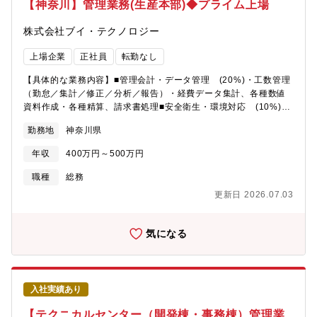
【神奈川】管理業務(生産本部)◆プライム上場
になっていくべく、事業運営・組織体制の強化が求められていま
す。
株式会社ブイ・テクノロジー
上場企業
正社員
転勤なし
【具体的な業務内容】■管理会計・データ管理 (20%)・工数管理
（勤怠／集計／修正／分析／報告）・経費データ集計、各種数値
資料作成・各種精算、請求書処理■安全衛生・環境対応 (10%)・
安全衛生委員会の運営（準備、議事録、資料作成）・安全関連資
勤務地
神奈川県
料の作成・展開■人事・採用・派遣管理 (10%)・新卒採用業務
（選考調整、受入準備 等）■総務・庶務・施設管理 (25%)■出張
年収
400万円～500万円
（チケット、ビザ等）・各種手配 (20%)【当社の事業につい
て】■FPD関連装置スマートフォンやゲーム機、薄型テレビやノー
職種
総務
トパソコンなど、私たちの身近な場所でフラットパネルディスプ
更新日 2026.07.03
レイ（FPD）が数多く使用されています。また最近では電子広告
や電車内の案内、車載用メーターなど、その用途はさらに広がっ
ています。ますます私たちの生活との関わりが大きくなるFPDで
気になる
すが、当社はそのFPD生産に必要な装置をお客様へご提供してお
ります。【当社の魅力】◎東アジアの主要地域に根差し、顧客の
経営層から製造現場までを熟知した、強力な営業力・現場力:創業
から3年目にあたる2000年から、海外拠点の整備に取り組み、
入社実績あり
FPD（フラットパネルディスプレイ）に係る事業および技術の海
外へのシフトに速やかに対応しました。今日まで培った独自の営
【テクニカルセンター（開発棟・事務棟）管理業