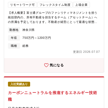
リモートワーク可
フレックスタイム制度
上場企業
【求人概要】富士通グループのファシリティマネジメントを担う
統括部内の、所有不動産を担当するチーム（アセットチーム）へ
の所属を予定しております。不動産が経営にとって最適な状態
（コスト最小・効果最大）となるようFM戦略の企画から展開、運
勤務地
神奈川県
用管理までを担います。【業務詳細】・富士通グループ所有不動
産（国内：約30件、海外：約10件）のFM戦略企画/立案/展開、運
年収
750万円～1200万円
用管理・品質、財務、供給観点でのファシリティ評価（評価デー
タの定義/蓄積/ダッシュボード化、及び分析・評価）・評価結果に
職種
総務
基づく最適化施策（投資最適化、拠点統廃合、不動産売却、等）
更新日 2026.07.07
の立案、実行・ファシリティ関連契約（賃貸借、同居、清掃請
負、等）の法的審査（年間：約230件）・チームメンバーのコーチ
ング/業務サポート・経営層へのレポーティング・社内外関係者と
気になる
のコンタクトパーソンとしての関係性構築/交渉/調整・既存業務の
改善、DX推進【配属】ファシリティマネジメント統括部 CREグ
ループへの配属を予定。【期待する役割やミッション】アセット
チームのリーダーまたはサブリーダーとしてチームメンバーの指
入社実績あり
標となり、チーム全体の業務を牽引いただくことを期待します。
担当業務においては、特に①ファシリティ評価手法の確立／定型
カーボンニュートラルを推進するエネルギー技術
化、②稼働拠点に対する施策の立案／実行、③遊休不動産の早期
職
売却、を重点領域として注力いただきます。【仕事の魅力・やり
がい】・不動産という重要な経営資源に関する戦略企画から施策