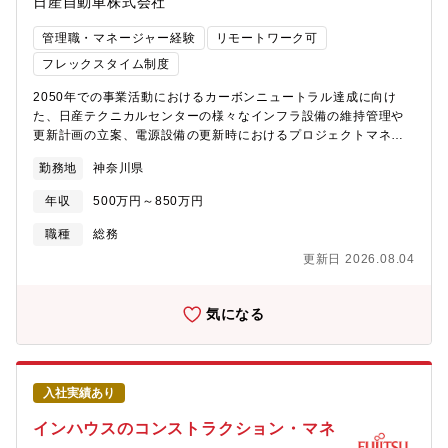
日産自動車株式会社
実行までを担うことから、扱う数字・業務のスケールが大きく、
成果が得られた際には多大な達成感を味わうことができるポジシ
管理職・マネージャー経験
リモートワーク可
ョンとなります。また、定期的な経営報告の機会があるなど、経
営との距離も近い職場となります。【会社の魅力】■働き方につい
フレックスタイム制度
て・全社で年間80％以上の在宅勤務活用率。・コアタイム無しの
2050年での事業活動におけるカーボンニュートラル達成に向け
フレックスタイム制、子育て、介護、私用問わず私生活に合わせ
た、日産テクニカルセンターの様々なインフラ設備の維持管理や
た働き方が実現可能。・サテライトオフィスは1,900拠点で場所を
更新計画の立案、電源設備の更新時におけるプロジェクトマネジ
選ばず勤務可。・ドレスコードの自由化や、活き活きと働くため
メント(発注者側としての工事監理)、省エネルギーに向けた改善活
の社内カルチャーの変革にも積極的に取り組み中。■キャリアにつ
勤務地
神奈川県
動などを各部署と連帯を取りながらご担当いただきます。[直近の
いて・自律的なキャリア形成を推進し、グループ全体でポスティ
プロジェクト例]・特高受電設備、変電設備の更新・2.6MW太陽光
ング制度やFA制度が利用可能。・各部組織エンゲージメントを高
年収
500万円～850万円
発電システムの導入・照明のLED更新・空調熱源機器、制御シス
める活動にも力を入れており、定着する職場環境の風土醸成が心
テムの更新【所属組織の担当領域・ポジション】日産テクニカル
がけられております。・多様な“個”の成長支援としてオンデマンド
職種
総務
センターのインフラ設備（受変電、照明、及びボイラー、冷凍
でリテラシーやマインド、専門性を学び、個々の強みを磨き上げ
更新日 2026.08.04
機、給排水設備等）の維持管理、更新計画及び改善を行い、研究
るための多様な学びの機会・環境を用意。
開発・試作などの活動を支えています。また、事業所内開発設備
も含めた様々な設備の省エネルギー提案と実行も行っています。
気になる
【組織体制や職場環境・働き方】事業所の土台を支えるファシリ
ティマネージメント部の環境エネルギーグループに配属予定で
す。グループは、技術職15名程度、現場保全職20名程度で構成さ
れており、今回は技術職側への配属となります。また当グループ
入社実績あり
は、中途入社の方が多く活躍している組織です。【アピールポイ
ント】■この仕事で得られるやりがい日産テクニカルセンターは、
インハウスのコンストラクション・マネ
執務者15,000人以上、原油換算で30,000?以上のエネルギー使用