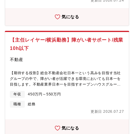
更新日 2026.07.24
気になる
【主任レイヤー/横浜勤務】障がい者サポート/残業
10h以下
不動産
【期待する役割】総合不動産会社日本一という高みを目指す当社
グループの中で、障がい者が活躍できる環境においても日本一を
目指します。不動産業界日本一を目指すオープンハウスグループ
を支えるオープンハウス・オペレーションズオペレーションセン
年収
450万円～550万円
ターの障がい者雇用部門にて障がいのある従業員のサポート業務
をお任せします。【募集背景】障がい者のグループ内に特例子会
職種
総務
社株式会社オープンハウス・オペレーションズ（新会社）を設
更新日 2026.07.27
立。新たに20名の障がい者雇用も増やし、今後さらに事業拡大を
していく中で、参画いただける新しいメンバーを募集（準備が整
い次第、同社に転籍いただくことになります。）【組織構成】障
気になる
がい者雇用部門のメンバーは全体で約120名程度。（精神障がい約