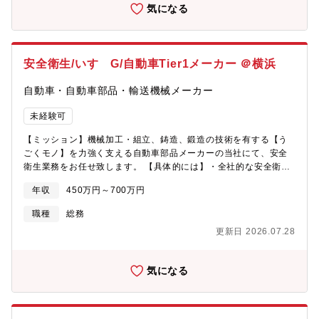
気になる
浜など神奈川県のR&D拠点・経理/人事/総務などコーポレートスタ
ッフ 本社（六本木）（一部、神奈川県のR&D拠点もあります）
【魅力】●同社は早い段階から育児休職制度、家族介護制度など仕
事と両立を支援する就労環境づくりに早くから取り組んでまいり
安全衛生/いすゞG/自動車Tier1メーカー ＠横浜
ました。その結果現在では活用することで仕事を継続できること
が当たり前という風土が定着しています。有休休暇は半日や時間
自動車・自動車部品・輸送機械メーカー
単位での取得が可能です。●フレックスタイム制/年間休日123日/
完全週休二日と働きやすい環境◎ リモート週２まで。出社＋在
未経験可
宅の日は出社としてカウント。●在宅勤務は育児や介護等ライフス
テージの変化に応じて拡大可能●非常に穏やかな社風●スペシャリ
【ミッション】機械加工・組立、鋳造、鍛造の技術を有する【う
スト、マネジメントどちらの志向でもキャリアアップ可能
ごくモノ】を力強く支える自動車部品メーカーの当社にて、安全
衛生業務をお任せ致します。 【具体的には】・全社的な安全衛
生、健康経営の企画及び運用業務 全般・各種法令改正対応(法令
年収
450万円～700万円
改正への対応及びそれに伴う施策や企画立案、展開)・安全衛生、
健康に関わる教育【募集背景】 組織増強のための増員です。【組
職種
総務
織構成】安全環境部 ┬ ★安全統括グループ └ 環境統括
更新日 2026.07.28
グループ【所属メンバー】 グループリーダー ー ★メンバー3名
【働き方】■フレックス制度：あり■リモート制度：あり【IJTTに
ついて】商用車シェア8割を有するいすゞ自動車含む商用車分野だ
気になる
けでなく、産業用機械やロボット業界からも同社の機械加工・組
立や鋳造の技術は求められており、大手企業からのニーズに応え
ております。特に、鋳造の技術は、国内トップ5に位置する技術力
を誇ります。また鋳造・鍛造・加工の技術を持つ企業は国内で唯