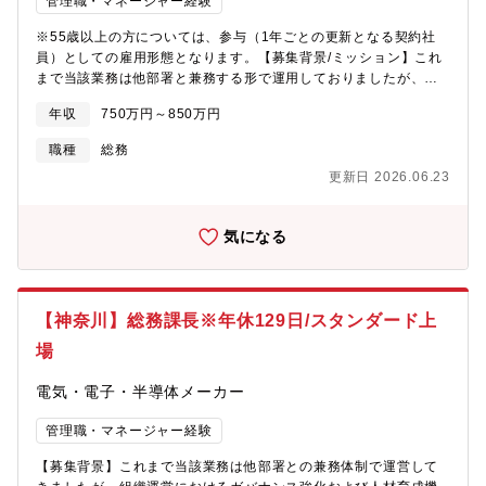
管理職・マネージャー経験
業=「食品総合流通業」を展開しています。グループの中核となる
ロピアを筆頭に、今後は小売にこだわらず事業領域を拡大し、日
※55歳以上の方については、参与（1年ごとの更新となる契約社
本を皮切りにアジア全土での展開を進めていく方針です。【当社
員）としての雇用形態となります。【募集背景/ミッション】これ
の今後】年々売上更新、店舗拡大している同社ですが、2026年に
まで当該業務は他部署と兼務する形で運用しておりましたが、ガ
は全国150店舗 (現在137店舗展開)、売上6555億円を目指しま
バナンス強化の観点から専任体制へ移行することとなりました。6
年収
750万円～850万円
す。さらに、生鮮部門で対前年比総売上高伸び率が全国トップレ
月の株主総会後を目途に、ご入社いただく方に中核メンバーとし
ベル（2015～19年連続）。「2031年までにグループ売上2兆円」
てご活躍いただきたいと考えております。【職務内容】上場メー
職種
総務
という大きな目標を掲げております。飲食事業や商社をはじめと
カー企業（スタンダード）にて総務関連業務全般のマネジメント
更新日 2026.06.23
するグループ会社の設立も続々と進行中。
をお任せします。■株主総会準備/運営■会議体の準備/運営■会社行
事の企画/運営 ■ファシリティ全般 ■コーポレートガバナンス対
応■コンライアンス、リスク管理に関わる業務 ■保安/防災 ■安
気になる
全衛生管理業務 ■会社規程の管理【組織構成】管理本部 管理
部 総務課総務課：課長（募集ポジション）、専門職（管理職）1
名、主任２名、課員1名、パート社員１名【働き方】■月平均残業
時間：10時間程度■マイカー通勤可能【定年制度について】定年
【神奈川】総務課長※年休129日/スタンダード上
60歳、65歳まで再雇用制度あり、役職定年なし※参与での採用の
場合は契約社員(1年更新)となります。その場合、退職金はござい
場
ませんが、60歳以上も年収維持が可能です。【同社について】同
社はスイッチ専門メーカーとして、放送機器・特殊車両・エナジ
電気・電子・半導体メーカー
ー関連設備・発電所・欧州鉄道など、多様な産業インフラを支え
る製品を展開しています。世界有数の品揃えと高い品質により、
管理職・マネージャー経験
過酷な環境下でも長く使い続けられるロングセラー製品が多く、
【募集背景】これまで当該業務は他部署との兼務体制で運営して
国内外の顧客から高い信頼を獲得しています。また、他社製品の