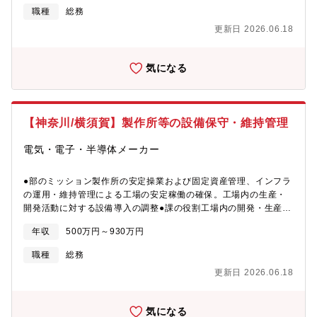
属先経営管理本部/工務管理部/相模原工務課●ニコン製作所におけ
職種
総務
る設備管理業務全般・建物、設備の保守、運用、管理・上記にか
更新日 2026.06.18
かる発注、検収・工事／省エネ施策の企画立案、並びに評価・製
作所で使用するエネルギーの集計・管理・行政報告書の作成な
ど、法令順守業務・その他、付随する業務●募集背景カメラ分野に
気になる
留まらず、多角的な経営方針を推進している現況から、今後の大
型建設プロジェクトや大型設備の更新を控え、即戦力となれる方
の力が必要となっております。また、現在工場に設置されている
設備についても、設備の延命化やＤＸ化が求められているため、
【神奈川/横須賀】製作所等の設備保守・維持管理
様々な分野の知識を有した人材が求められております●職場/チー
ム【職場】電気、空調などの特定の分野に捉われずに、今まで培
電気・電子・半導体メーカー
った知識を幅広く活用できる環境です。【就業環境】スーパーフ
レックス制度、残業時間も平均して5-10時間/月程度とメリハリを
つけ、効率よく業務できる環境で、ワークライフバランスが実現
●部のミッション製作所の安定操業および固定資産管理、インフラ
可能。【雰囲気】20代から60代まで幅広い年齢層ですが、年上、
の運用・維持管理による工場の安定稼働の確保。工場内の生産・
年下関係なく気軽に話せる雰囲気の職場です。●キャリアパスご活
開発活動に対する設備導入の調整●課の役割工場内の開発・生産活
躍次第では、グループ全体の施設運営戦略を担って頂く等、組織
動に対して、設備導入の手配・調整業務。またインフラの運用・
年収
500万円～930万円
を跨いだ業務ローテーションについても検討いたします。●本ポジ
維持管理をおこなうことで、工場の安定稼働への貢献できます●具
ションのやりがい意欲のある方には積極的に責任と裁量が与えら
体的な業務内容ニコン製作所における設備管理業務全般・建物、
職種
総務
れる職場環境であるため、年齢に関係なく、大きなPJ等にも参加
設備の保守、運用、管理・上記にかかる発注、検収・工事／省エ
更新日 2026.06.18
していただけます●本ポジションで得られるスキル・経験意欲のあ
ネ施策の企画立案、並びに評価・製作所で使用するエネルギーの
る方には積極的に責任と裁量が与えられる職場環境であるため、
集計・管理・行政報告書の作成など、法令順守業務・その他、付
年齢に関係なく、大きなPJ等にも参加可能です●メッセージ職場環
随する業務●配属先経営管理本部/工務管理部/横須賀工務課●募集背
気になる
境は風通しがよく、キャリア採用、ベテラン若手などの垣根が低
景・カメラ分野に留まらず、多角的な経営方針を推進している現