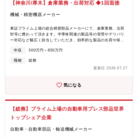
【神奈川/厚木】倉庫業務・出荷対応 ◆1回面接
一であり、これらを組み合わせた同社にしかできない技術への引
き合いが高まっております。また、現在は将来のEV化に向け研究
機械・精密機器メーカー
開発への投資を推進しEV製品（e-Axle、e-PTO等）の開発を促進
しております。加えて新たな柱として、産業機械・産業用ロボッ
ト向けの製品拡販に向けた工場建設など大規模先行投資を通じて
東証プライム上場の総合精密部品メーカーにて、倉庫業務、出荷
競争優位性の確立を進めています。
対等に携わって頂きます。半導体関連の製品等の管理やデリバリ
ー対応など幅広く担当していただき、効率的な製品の出荷や保管
を行うことで、円滑で高品質な製品の提供に寄与できます。【具
年収
500万円～850万円
体的な職務内容】■在庫管理■製品出荷対応■保管業務■製品仕分
け など【組織構成】■勤務地：厚木事業所（神奈川県厚木市酒井
職種
総務
1601）■配属予定部署：半導体事業部 生産管理部 生産管理課※入
更新日 2026.07.27
社後すぐ在籍出向となり、出向元がミネベアミツミ株式会社、出
向先はミツミ電機株式会社となります。【働き方】■定年：65歳
（役職定年無）【半導体事業部について】当社半導体事業部は、
気になる
アナログ半導体（パワー半導体を含む）を製造しており、自社ブ
ランドの半導体開発から設計、製造まで一気通貫で行う事業とお
客様の半導体を受託生産する事業（ファウンドリ）を行っていま
す。アナログ技術を活かす4つの製品領域で高精度・高速・高耐
【総務】プライム上場の自動車用プレス部品世界
圧・小型化を追求しています。■電池（リチウムイオン電池保護
IC、電池残量予測IC、充電制御IC）■電源（システムリセット
トップシェア企業
IC、LDO、DC/DCコンバータ、AC/DC電源用IC）■センサ
（MEMSセンサ、温度／電流センサ、AFE/ADC）■IGBT &
自動車・自動車部品・輸送機械メーカー
FRD（EV（自動車）、産機市場向けIGBT）近年、エイブリック