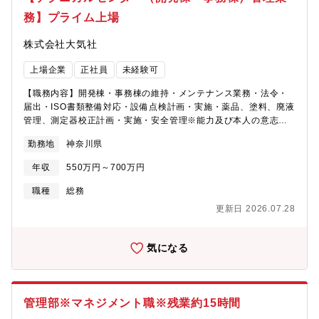
業ネットワークは、現在、FPDの主要な産地である中国内に張り
務】プライム上場
巡らされ現在の事業を支えています。◎既存の技術や製品、ビジ
ネスの枠組みにとらわれない、イノベーション創造力:当社は、
株式会社大気社
1997年に検査装置メーカーとして創業していますが、2005年に
は非常に高い信頼性が求められる製造装置を新製品としてリリー
上場企業
正社員
未経験可
スし、新事業を立ち上げた実績があります。また、当社のカラー
フィルター欠陥修正装置で使用する画素修正用のカラーレジスト
【職務内容】開発棟・事務棟の維持・メンテナンス業務・法令・
材料と専用ディスペンサの内製化に成功し、各顧客向けにカスタ
届出・ISO書類整備対応・設備点検計画・実施・薬品、塗料、廃液
マイズされた材料はお客様から高い評価を受けました。【風土】
管理、測定器校正計画・実施・安全管理※能力及び本人の意志に
コンパクト組織のメリットが最大限に活かされた意思決定の速さ
応じて、開発業務を依頼することも考える【募集背景】増員【配
が特長の一つです。上下間の風通しの良さや情報伝達スピードや
勤務地
神奈川県
属先】塗装システム事業部 開発統括部 技術開発部【キャリア
決裁者からのフィードバックの速さ等、「こうしたい」を実現し
パス】当面は担当者を担っていただき、能力・実績に応じて将来
易い風土があります。
年収
550万円～700万円
的にはマネージャークラスへの登用も考えております。【本ポジ
ションの魅力】テクニカルセンター全体を管理できるため、様々
職種
総務
な開発業務支援に携わることができます。開発メンバーから頼ら
更新日 2026.07.28
れている業務です。【働き方】社員同士の風通しが良く、頑張る
社員を応援する雰囲気があります。また、キャリア（中途）入社
の方も少なくなく、どなたでも活躍できます。◎残業時間20~30
気になる
時間程度◎「スポーツエールカンパニー2024」◎「健康経営優良
法人2024 大規模法人部門（ホワイト500）」認定！ ※2021年
に、空調設備業界で初めて認定されて以来、4年連続【同社につい
て】『知れば知るほど、空気はおもしろい。これからの社会のた
管理部※マネジメント職※残業約15時間
めに、空気で貢献していく。』主に大型ビル向けの空調設備や、