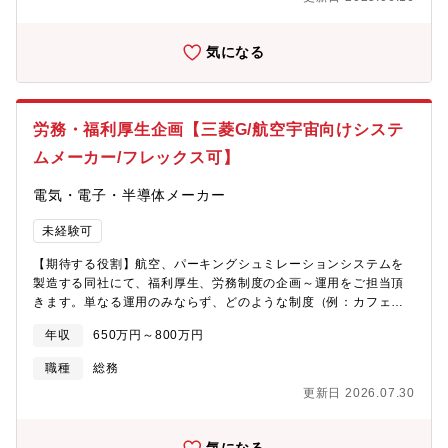
気になる
労務・福利厚生企画【三菱G/航空宇宙向けシステ
ムメーカー/フレックス可】
電気・電子・半導体メーカー
未経験可
【期待する役割】航空、パーキングシュミレーションシステムを
製造する同社にて、福利厚生、労務制度の企画～運用をご担当頂
きます。単なる運用のみならず、どのような制度（例：カフェテ
リアプラン）を導入するか前工程から貢献頂けるポジションで
年収
650万円～800万円
す。【職務内容】■福利厚生制度、福祉施策の企画・立案・運用の
業務全般をお任せいたします。（各種手当、入社宅、カフェテリ
職種
総務
アプラン労働組合対応等）■従業員への対応を行いながら、企業の
更新日 2026.07.30
法令遵守、業務を通じて社員が働きやすい環境を整えていきま
す。【魅力】■従業員数や規模感の違いから親会社の方針、志向は
極端に強くなく、自社である程度裁量を持って制度策定を行うこ