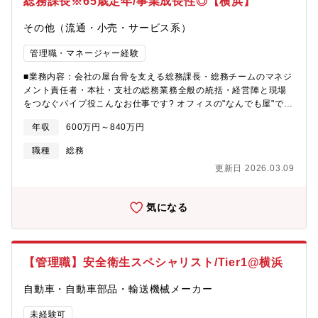
総務課長※65歳定年/事業成長性◎【横浜】
がそれまでと同じであれば給与の変化なし）
その他（流通・小売・サービス系）
管理職・マネージャー経験
■業務内容：会社の屋台骨を支える総務課長・総務チームのマネジ
メント責任者・本社・支社の総務業務全般の統括・経営陣と現場
をつなぐパイプ役こんなお仕事です? オフィスの"なんでも屋"では
なく"プロフェッショナル"として? 地味だが重要な仕事を確実にこ
年収
600万円～840万円
なすマネジメント力が求められます? いざという時の危機管理対
応で真価が問われます【会社運営の要となる業務】■オフィスライ
職種
総務
フの総合プロデュース・快適な職場環境の維持・改善・防災・
更新日 2026.03.09
BCP対策の実効性確保・コスト管理を意識した施設運営■会社の盾
となる仕事・コンプライアンス体制の構築・リスクマネジメント
の徹底・緊急時対応の指揮官役■社員満足度向上施策・福利厚生制
気になる
度の見える化・社内イベントの効果的運営・健康経営の推進■募集
概要：◇福祉・医療・介護サービスである「グループホーム事業/
就労支援事業」や「ナーシングホーム/訪問看護ステーション」な
どを展開する企業です。さらなる成長が見込まれる当社事業部門
【管理職】安全衛生スペシャリスト/Tier1@横浜
において、今後のチームの「核」となる、総務部長候補（管理
職）を募集いたします。◇当社の実施するこれらのサービスは、
自動車・自動車部品・輸送機械メーカー
国の「障害者総合支援法」という法律に基づいた指定（許認可）
事業であり、事業収入の多くは行政の助成金・補助金で成り立っ
未経験可