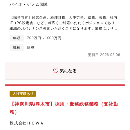
生産工場などを対象とした産業空調設備などの設計・施工を行う
バイオ・ゲノム関連
「環境システム事業」と、そこで培った技術を活かし、自動車塗
装プラントの設計・施工を行う「塗装システム事業」の2つの事業
【職務内容】経営企画、経理財務、人事労務、総務、法務、社内
を展開しています。どちらにも共通するのは、空気を用いて快適
IT（PC設定含）など、幅広くご対応いただくポジションであり、
な環境をつくり出す点。社会のために空気の可能性を追求し続け
組織のガバナナンス強化いただくことになります。業務によりま
る姿勢を創業以来100年間にわたって続けています。 競合に先駆
すが、レポートラインは代表取締役社長（又は取締役CFO）で
けてグローバル展開を積極的に進めている同社では、施工実績の
年収
700万円～1000万円
す。■主な業務・年次／月次予算の策定、予実分析の実施及び予算
ある国・地域は50カ国以上にのぼり、海外に28（2024年3月現
の達成に向けた収益・コストの全体管理・月次・年次決算を含む
在）の連結子会社を持っています。その結果、■自動車塗装プラン
職種
総務
財務経理実務全般、および承認・管理業務・資金調達・採用、人
ト事業 国内1位■自動車塗装プラント事業 世界2位の売上を誇って
更新日 2026.08.06
事労務、人事評価制度運用、業務フロー再構築・取締役会、株主
います！
総会、経営会議等の各種会議体の運営など（議事録作成含む）・
税務申告書など各種外部委託業務のレビュー・株主へのレポート
気になる
作成、株主対応・メンバーの教育、育成、マネジメント（直属の
部下が1名おり、部下の業務の把握と承認・管理）・契約書の確
認・購買管理、AMED資金管理・提出書類業務関連、その他管理
部門業務全般【組織構成】1名 ※その他、研究所に事務員（派
入社実績あり
遣）が1名おります。所属は管理部ですが、業務の指示命令者は研
究所員となります。 【働き方】■残業約15時間■有休とは別に５日
【神奈川県/厚木市】採用・庶務総務業務（支社勤
休み付与（7月~９月に消化）※初年度は入社月に応じて傾斜あ
り。（全日数付与は対象外）■繁忙期：1月～3月頃 ※12月決算の
務）
ため■東京本社勤務、週1回藤沢研究所への出社【本ポジションの
魅力】■人を支えること、幅広い業務を通じて会社全体に貢献でき
株式会社ＨＯＷＡ
ること。■風通しが良く、裁量権があり、コミュニケーションが活