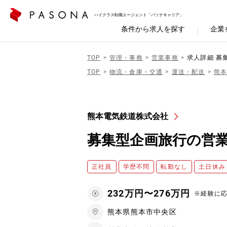
ハイクラス転職エージェント「パソナキャリア」
条件から求人を探す
企業
TOP
管理・事務
営業事務
求人詳細 募
TOP
物流・倉庫・交通
運送・配送
熊
熊本電気鉄道株式会社
募集型企画旅行の営
正社員
学歴不問
転勤なし
土日休み
232万円〜276万円
※経験に
熊本県熊本市中央区