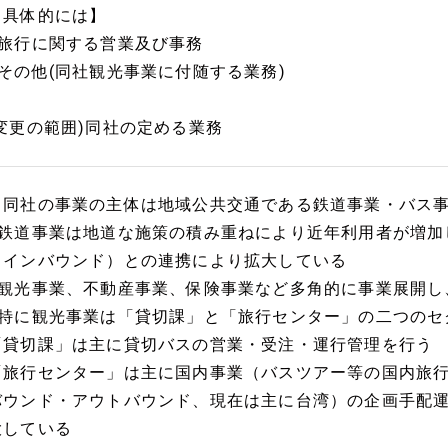
【具体的には】
■旅行に関する営業及び事務
■その他(同社観光事業に付随する業務)
(変更の範囲)同社の定める業務
【同社の事業の主体は地域公共交通である鉄道事業・バス
■鉄道事業は地道な施策の積み重ねにより近年利用者が増加
（インバウンド）との連携により拡大している
■観光事業、不動産事業、保険事業など多角的に事業展開し
■特に観光事業は「貸切課」と「旅行センター」の二つのセ
「貸切課」は主に貸切バスの営業・受注・運行管理を行う
「旅行センター」は主に国内事業（バスツアー等の国内旅
バウンド・アウトバウンド、現在は主に台湾）の企画手配
大している