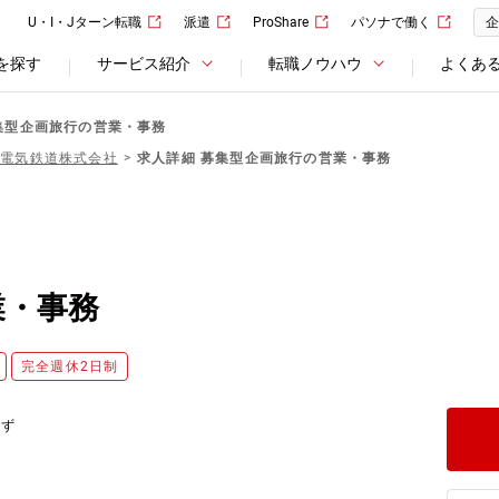
U・I・Jターン転職
派遣
ProShare
パソナで働く
企
を探す
サービス紹介
転職ノウハウ
よくあ
集型企画旅行の営業・事務
本電気鉄道株式会社
求人詳細 募集型企画旅行の営業・事務
業・事務
完全週休2日制
応ず