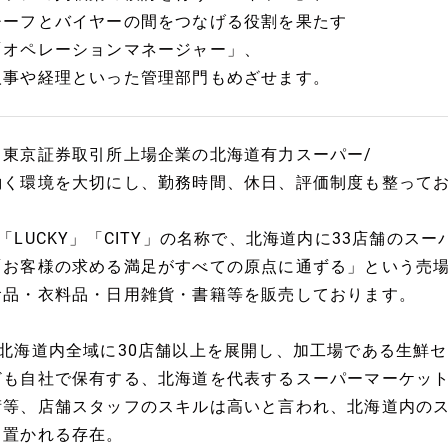
チーフとバイヤーの間をつなげる役割を果たす
「オペレーションマネージャー」、
人事や経理といった管理部門もめざせます。
【東京証券取引所上場企業の北海道有力スーパー/
働く環境を大切にし、勤務時間、休日、評価制度も整って
■「LUCKY」「CITY」の名称で、北海道内に33店舗の
「お客様の求める満足がすべての原点に通ずる」という売
食品・衣料品・日用雑貨・書籍等を販売しております。
■北海道内全域に30店舗以上を展開し、加工場である生鮮
ども自社で保有する、北海道を代表するスーパーマーケッ
術等、店舗スタッフのスキルは高いと言われ、北海道内の
目置かれる存在。