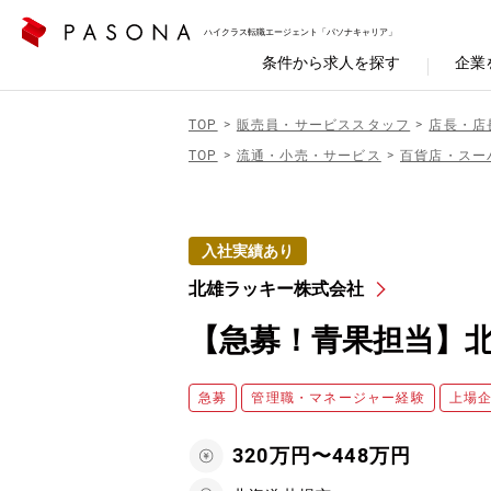
ハイクラス転職エージェント「パソナキャリア」
条件から求人を探す
企業
TOP
販売員・サービススタッフ
店長・店
TOP
流通・小売・サービス
百貨店・スー
入社実績あり
北雄ラッキー株式会社
【急募！青果担当】
急募
管理職・マネージャー経験
上場
320万円〜448万円