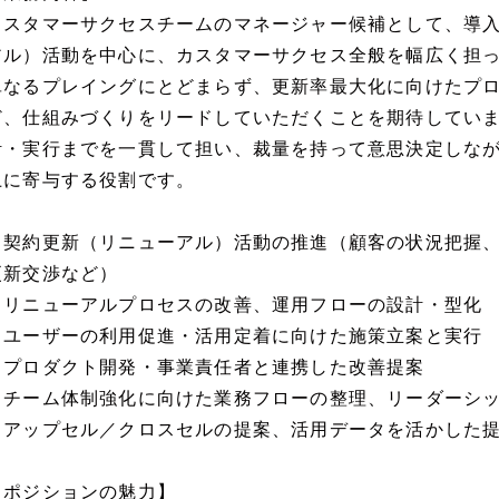
カスタマーサクセスチームのマネージャー候補として、導
アル）活動を中心に、カスタマーサクセス全般を幅広く担
単なるプレイングにとどまらず、更新率最大化に向けたプ
ど、仕組みづくりをリードしていただくことを期待してい
計・実行までを一貫して担い、裁量を持って意思決定しなが
上に寄与する役割です。
・契約更新（リニューアル）活動の推進（顧客の状況把握
更新交渉など）
・リニューアルプロセスの改善、運用フローの設計・型化
・ユーザーの利用促進・活用定着に向けた施策立案と実行
・プロダクト開発・事業責任者と連携した改善提案
・チーム体制強化に向けた業務フローの整理、リーダーシ
・アップセル／クロスセルの提案、活用データを活かした
【ポジションの魅力】