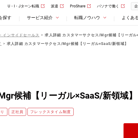
U・I・Jターン転職
派遣
ProShare
パソナで働く
企
を探す
サービス紹介
転職ノウハウ
よくあ
・インサイドセールス
求人詳細 カスタマーサクセス/Mgr候補【リーガル×
ド
求人詳細 カスタマーサクセス/Mgr候補【リーガル×SaaS/新領域】
gr候補【リーガル×SaaS/新領域】
あり
正社員
フレックスタイム制度