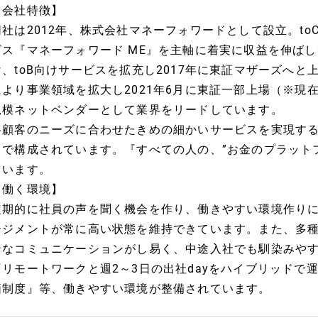
【会社特徴】
同社は2012年、株式会社マネーフォワードとして設立。t
ビス『マネーフォワード ME』を主軸に着実に収益を伸ばし
け、toB向けサービスを拡充し2017年に東証マザーズへと
により事業領域を拡大し2021年6月に東証一部上場（※現
規模ネットベンダーとして業界をリードしています。
各顧客のニーズに合わせたきめの細かいサービスを実現する
トで構成されています。『すべての人の、”お金のプラット
ています。
【働く環境】
定期的に社員の声を聞く機会を作り、働きやすい環境作り
ージメントが常に高い状態を維持できています。また、多
ンなコミュニケーションがし易く、中途入社でも馴染みや
『リモートワークと週2～3日の出社dayをハイブリッドで
価制度』等、働きやすい環境が整備されています。