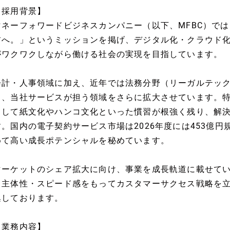
【採用背景】
マネーフォワードビジネスカンパニー（以下、MFBC）で
前へ。」というミッションを掲げ、デジタル化・クラウド
がワクワクしながら働ける社会の実現を目指しています。
会計・人事領域に加え、近年では法務分野（リーガルテッ
し、当社サービスが担う領域をさらに拡大させています。
として紙文化やハンコ文化といった慣習が根強く残り、解
す。国内の電子契約サービス市場は2026年度には453億円
めて高い成長ポテンシャルを秘めています。
マーケットのシェア拡大に向け、事業を成長軌道に載せて
て主体性・スピード感をもってカスタマーサクセス戦略を
集しております。
【業務内容】