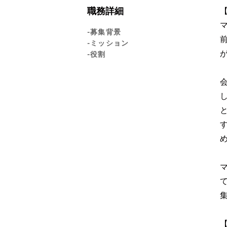
職務詳細
-募集背景
-ミッション
-役割