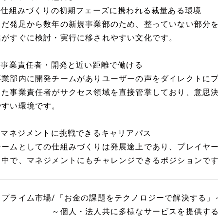
1.仕組みづくりの初期フェーズに携われる裁量ある環境
まだ発足から数年の新規事業部のため、整っていない部分
案がすぐに検討・実行に移されやすい文化です。
2.事業責任者・開発と近い距離で働ける
事業部内に開発チームがありユーザーの声をダイレクトに
また事業責任者がサクセス領域を直接管掌しており、意思
やすい環境です。
3.マネジメントに挑戦できるキャリアパス
チームとしての仕組みづくりは発展途上であり、プレイヤ
く中で、マネジメントにもチャレンジできるポジションで
～プライム市場/「お金の課題をテクノロジーで解決する」
～個人・法人共に多様なサービスを提供する業界