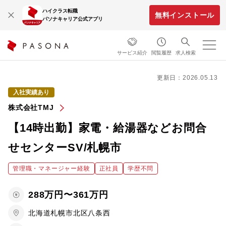
ハイクラス転職
無料インストール
パソナキャリア公式アプリ
サービス紹介
閲覧履歴
求人検索
更新日：2026.05.13
入社実績あり
株式会社TMJ
【14時出勤】家電・給湯器などお問合
せセンターSV/札幌市
管理職・マネージャー経験
正社員
学歴不問
288万円〜361万円
北海道札幌市北区八条西