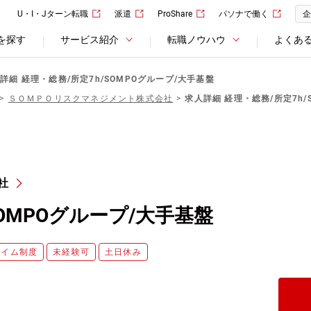
U・I・Jターン転職
派遣
ProShare
パソナで働く
企
を探す
サービス紹介
転職ノウハウ
よくあ
詳細 経理・総務/所定7h/SOMPOグループ/大手基盤
ＳＯＭＰＯリスクマネジメント株式会社
求人詳細 経理・総務/所定7h/
社
SOMPOグループ/大手基盤
タイム制度
未経験可
土日休み