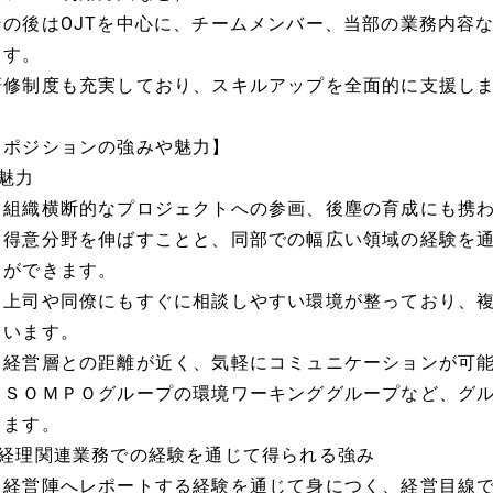
その後はOJTを中心に、チームメンバー、当部の業務内容
ます。
研修制度も充実しており、スキルアップを全面的に支援し
【ポジションの強みや魅力】
■魅力
・組織横断的なプロジェクトへの参画、後塵の育成にも携
・得意分野を伸ばすことと、同部での幅広い領域の経験を
とができます。
・上司や同僚にもすぐに相談しやすい環境が整っており、
ています。
・経営層との距離が近く、気軽にコミュニケーションが可
・ＳＯＭＰＯグループの環境ワーキンググループなど、グ
ります。
■経理関連業務での経験を通じて得られる強み
・経営陣へレポートする経験を通じて身につく、経営目線