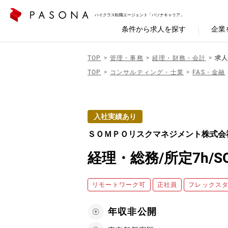
ハイクラス転職エージェント「パソナキャリア」
条件から求人を探す
企業
TOP
管理・事務
経理・財務・会計
求人
TOP
コンサルティング・士業
FAS・金融
入社実績あり
ＳＯＭＰＯリスクマネジメント株式会
経理・総務/所定7h/
リモートワーク可
正社員
フレックス
年収非公開