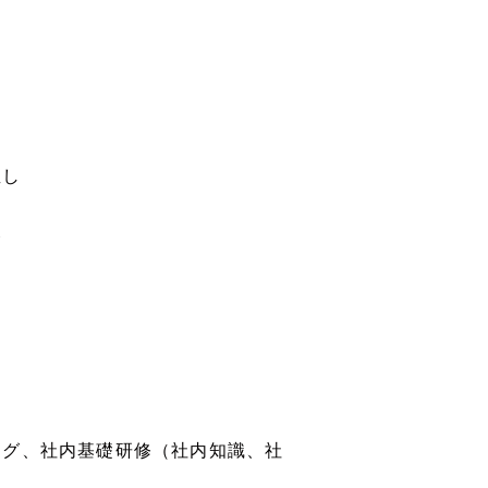
。
直し
務
ング、社内基礎研修（社内知識、社