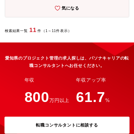
いて事業戦略に沿った業務を遂行していただくことを期待しま
気になる
す。【職務内容】■『焼肉きんぐ』『寿司しゃぶしゃぶ ゆず庵』
で使用する液体調味料の製造・製造ラインの運営、機械操作・原
材料の管理、在庫管理・製品の検査、品質保証・衛生管理及び自
己検査・アルバイト、パートの人財教育 ■具体的な業務例・生産
11
検索結果一覧
件（1～11件表示）
スケジュール作成、生産調整、入出荷管理、生産帳票の管
理 ・アルバイトパートのマネジメント・食品衛生教育・労働
安全教育・マニュアル作成 ・機械操作
管理、現場改善業務、メンテナンス計画作成・実行【同社で働く
魅力】■業界トップブランドでのキャリア形成・「焼肉きんぐ」
愛知県のプロジェクト管理の求人探しは、パソナキャリアの転
「丸源ラーメン」「ゆず庵」など、各業態でトップクラスのシェ
職コンサルタントへお任せください。
アを持つブランドを展開しています。・ 成長産業（外食）の中で
も確固たるポジションで経験を積むことができます。■多様なキャ
リアパスと新業態開発への挑戦機会・新ブランド創出や海外展開
年収
年収アップ率
が加速しており、商品開発・マーケティング・事業企画など幅広
い職種で活躍できます。・中途入社でも、成果次第で新業態やプ
800
61.7
ロジェクトの責任者を任されるチャンスにあふれています。■人財
万円以上
%
育成を重視した企業文化・「理念型人財育成」「D&I推進」に積極
的。女性管理職や外国籍社員の登用も進めています。・研修制
度・自己表現を尊重するカルチャーがあり、中途でも早期に組織
に溶け込める環境です。■グローバル展開に携われるチャンス・中
国・ASEAN・米国など海外出店を拡大中です。・語学や異文化マ
転職コンサルタントに相談する
ネジメントを活かして、海外事業の立ち上げに参画できます。■安