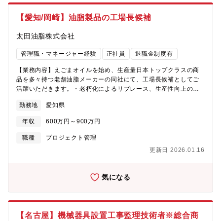
のリーダーや役職昇進 に繋げていきます。<< スズキの仕事のや
【愛知/岡崎】油脂製品の工場長候補
りがい >>挑戦できる環境や風土があり、若手にも挑戦できる機会
が与えられる。役員、部長役員までの隔たりがなく、何でも相談
太田油脂株式会社
できる。「小少軽短美」の行動理念にもとづき、真摯に課題に向
き合い、チームで最適解を導き出すことで、大きな達成感を共有
管理職・マネージャー経験
正社員
退職金制度有
することができます。
【業務内容】えごまオイルを始め、生産量日本トップクラスの商
品を多々持つ老舗油脂メーカーの同社にて、工場長候補としてご
活躍いただきます。・老朽化によるリプレース、生産性向上のた
めの新設備導入などの設備投資計画の策定・実行・経営陣との折
勤務地
愛知県
衝※将来的には工場全体のマネジメントをお任せします。【就業
環境】・健康経営優良法人2025ブライト500 認定・年間休日120
年収
600万円～900万円
日、月平均残業時間17時間(全社平均)、平均勤続年数11年、有給
取得日数平均11日/年・あいち女性輝きカンパニー（愛知県）、え
職種
プロジェクト管理
るぼし（国・厚生労働省）・福利厚生で保育所（marutaこつぶ
更新日 2026.01.16
園）、契約保養所があり、子育てと両立しやすいです。【同社に
ついて】創業明治35年、120年以上油づくりにこだわってきまし
た。「小さくて強い会社」というスローガンを掲げ、人にも環境
気になる
にもやさしい、持続可能なモノづくりを目指しています。◎経営
基盤の安定性・味の素が出資するJ-オイルミルズの関連会社とし
て、J-オイルミルズへのOEM製品の他、自社製品も保有していま
す。◎開発力・商品優位性・日本で初めてえごま油を食用化した
【名古屋】機械器具設置工事監理技術者※総合商
のが同社です。えごま油以外にも、OEM領域においてはコーン油