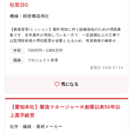
社双日G
や映画館のポップコーンに使われる油など、日本トップクラスの
生産量を誇る商品を7つ持っています。・現在では油製品以外に
機械・精密機器商社
も、化粧品の原材料、風味油（味付け油）の開発に力を入れてい
ます。
【募集背景/ミッション】案件増加に伴う組織強化のための増員募
集です。近年案件が増加している一方で、一定規模以上の工事で
は監理技術者の専任配置が必要となるため、有資格者の確保が重
要な課題となっています。今後の事業拡大や安定した案件遂行体
年収
750万円～1300万円
制の構築に向け、監理技術者として現場を牽引いただける方を募
集します。【職務内容】■工事関連業務対応（工事案件の管理等）
職種
プロジェクト管理
■監理技術者としての現場配置■工事現場パトロール■工事関連行政
更新日 2026.07.14
への手続き対応 他※改変・工事等の実作業はございません。【配
属先情報】管理本部 リスク管理部 品質・物流プロジェクト管理課
【働き方】■フレックス制度：あり■月平均残業時間：20時間程度
気になる
【同社について】■社風について総合商社の中でも、双日グループ
は特に自由闊達で風通しの良い社風です。『商社は人なり』とい
う言葉がありますが、自由度が高く、自分のアイデアを実現する
ことができる当社の環境は、新しい仕事を作りだしていく、挑戦
【愛知本社】製造マネージャー※創業以来50年以
する精神を強く持った人を集め、企業の強みを生み出していま
す。■双日マシナリー発足の経緯2004年4月、日商岩井株式会社と
上黒字経営
ニチメン株式会社の合併に伴い、日商岩井プラント機器、日商メ
カトロニクス、ニチメン、日商岩井マ シナリーシステム、日商岩
化学・繊維・素材メーカー
井中部機械を含めた5社統合しさらなる業務の拡大の為、組織の強