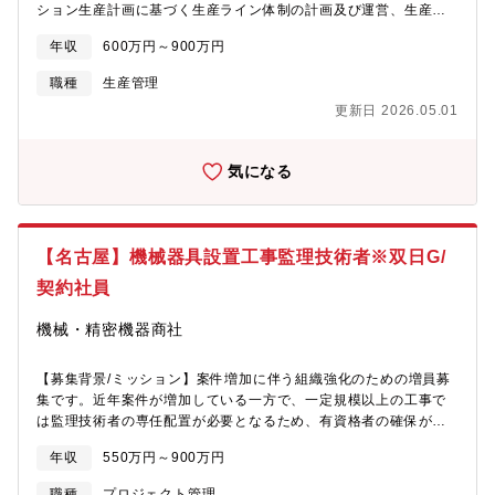
ション生産計画に基づく生産ライン体制の計画及び運営、生産性
向上にむけた改善活動や、生産量増減に合わせた最適な人員計画
年収
600万円～900万円
とその実行（採用・教育）についてもお任せいたします。◆具体
的な業務内容QCD（品質、コスト、納期）の要求を満たすレイア
職種
生産管理
ウト、現場での制生産管理（トラブル対応含む）、設備（メンテ
更新日 2026.05.01
ナンスもしくは新規導入提案）、情報の流れやコミュニケーショ
ンプラン、人材教育などを、担当ラインのみならず前後の工程と
連携しながら企画・実行・管理監督をしていただきます。◆組織
気になる
各工場は数百名～の規模となります。数十のラインがあり、焼き
菓子、生菓子、包装ライン、梱包ラインなどがあります。◆入社
後生産現場を一通り経験した上で、現在の表出している課題解決
に取り組んでいただきます。
【名古屋】機械器具設置工事監理技術者※双日G/
契約社員
機械・精密機器商社
【募集背景/ミッション】案件増加に伴う組織強化のための増員募
集です。近年案件が増加している一方で、一定規模以上の工事で
は監理技術者の専任配置が必要となるため、有資格者の確保が重
要な課題となっています。今後の事業拡大や安定した案件遂行体
年収
550万円～900万円
制の構築に向け、監理技術者として現場を牽引いただける方を募
集します。【職務内容】■工事関連業務対応（工事案件の管理等）
職種
プロジェクト管理