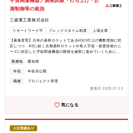
宇宙関連機器／開発試験・打ち上げ・計
自動車メーカとの合意形成など、開発プロジェクトを牽引、統括
測制御等の統括
できる技術企画マネージャーを募集しています。【参考】カーボ
ンニュートラル実現を目指す、デンソーの電動化の取り組み（こ
三菱重工業株式会社
ちらから）https://www.denso.com/jp/ja/driven-base/tech-
design/techlinks_electrification_1/【職場情報】
リモートワーク可
フレックスタイム制度
上場企業
【募集背景】日本の基幹ロケットであるH3の打上げ機数増加に対
応しつつ、H3に続く次期基幹ロケットや有人宇宙・探査技術のニ
ーズに対応した宇宙関連機器の開発を確実に進めていくために試
験・打上げ対応人員の増強を図る必要があります。【業務内容】
勤務地
愛知県
当ポジションは、ロケットおよび宇宙機器の整備から打ち上げま
でを統括する中核的な役割を担います。＜主なミッション＞・ロ
年収
年収非公開
ケットの開発試験・製造・発射整備統括製造と発射のプロセスを
連携させ、打ち上げを成功させることがミッションです。具体的
職種
プロジェクト管理
には、製造現場での試験・評価から、発射場での最終組み立て・
更新日 2026.07.13
点検作業までを指揮します。数十人規模のチームを統率し、物理
的な作業とシステムの健全性を両面から管理します。・ロケット
の計測・制御システム設計および運用ロケットの打上時、システ
気になる
ム状態を正確に把握し、制御するためのシステム設計管理を担い
ます。打ち上げの最終判断を受け、自動シーケンス制御によりロ
ケットを宇宙へ旅立たせることがミッションです。 - 打ち上げ前
の点検から打ち上げまでに必要なソフトウエア/ハードウェアを管
入社実績あり
理、運用 - 打上当日のカウントダウン中は数千点のセンサーデー