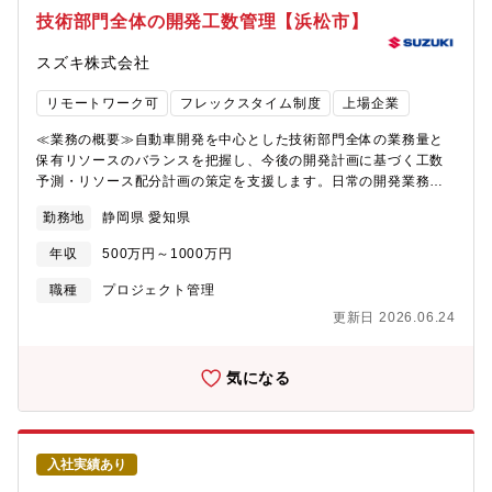
タをリアルタイムで監視・分析 - 異常発生時も瞬時に検知、安全
技術部門全体の開発工数管理【浜松市】
な打上を実現する。【業務の魅力】・社会貢献性と達成感：日本
の宇宙開発を最前線で支え、多くの人々の期待を乗せたロケット
スズキ株式会社
を宇宙へ送り出す、極めて高い社会的な意義と達成感をもたらし
ます。・唯一無二のキャリア：本ポジションは、機械、電気、制
リモートワーク可
フレックスタイム制度
上場企業
御、流体など、幅広い技術領域を横断して関わるため、特定の専
門性を深めるだけでなく、システム全体を俯瞰する総合的なエン
≪業務の概要≫自動車開発を中心とした技術部門全体の業務量と
ジニアリング能力が身につきます。・未来への貢献：H3ロケット
保有リソースのバランスを把握し、今後の開発計画に基づく工数
の量産化に加え、月面探査や有人宇宙船といった新規プロジェク
予測・リソース配分計画の策定を支援します。日常の開発業務、
トに参画し、宇宙産業の未来を創ることができます。【入社後の
人財育成業務、管理業務などを含めた全体的な仕事量を俯瞰し、
勤務地
静岡県 愛知県
キャリアパス】入社後は、OJTを通じて専門知識と業務の流れを
リソースの過不足を分析・改善提案することで、部門の安定的か
習得していただきます。将来的には、あなたの適性や志向性に応
つ効率的な運営を支えます。<具体的には>・技術部門全体の業務
年収
500万円～1000万円
じて、以下のキャリアを目指すことが可能です。■現場指揮者試験
量（開発・育成・管理業務等）の把握と工数配分計画・長期の開
や打ち上げ作業の指揮者として、チームを率い、ミッションの成
発計画に基づく工数予測とリソース過不足分析・保有人員・スキ
職種
プロジェクト管理
功に責任を負う。■現場責任者複数のプロジェクトやチームを管理
ルマップの管理、育成計画との連動（今後）・リソース不足時の
更新日 2026.06.24
し、製造・整備プロセスの全体を統括する。■プロジェクト中核メ
対応策立案（採用計画、外注活用等）・工数管理ツール・システ
ンバー次期基幹ロケットや新規開発プロジェクトにおいて、技術
ムの運用・改善・部門長・経営層への定期報告資料作成≪採用背
的な側面から中核を担う。【働き方について】原則、名古屋航空
景≫自動車業界を取り巻く環境変化や技術革新が加速する中、そ
気になる
宇宙システム製作所（大江工場）での勤務となります。ただし、
れを担う技術部門全体の工数・リソースの適正管理が重要となる
試験・打ち上げ作業のため、種子島宇宙センターや秋田県田代試
ため、現状把握から長期予測までを担える人財を採用し、管理体
験場などへの長期出張が発生します。作業はチームで取り組むた
制の強化を図ります。≪部門のミッション≫技術部門全体の業務
め、入社後はOJTで仕事を覚えながらご活躍いただけます。【同
効率化と安定的なリソース運営を実現し、長期的な車両開発計画
入社実績あり
社について】・三菱グループの創業者岩崎彌太郎は政府より工部
を確実に遂行できる体制を構築すること。限られた人員・時間を