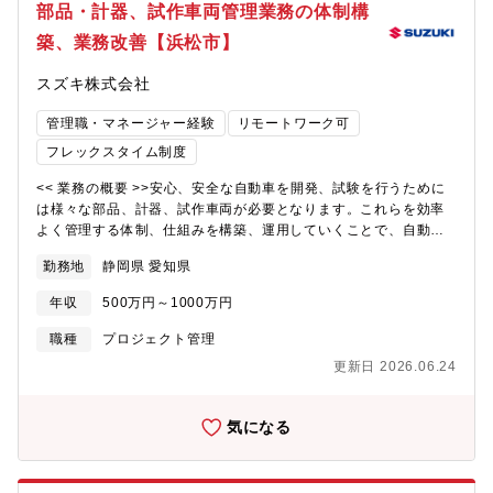
省長崎造船局を借り受け、長崎造船所と命名して造船事業を開始
最大限活用し、品質・納期・コストのバランスを最適化すること
部品・計器、試作車両管理業務の体制構
したことを契機に1884年に創業した同社は発電プラントなどの社
で、競争力のある製品開発を支える。≪配属部署≫・配属される
築、業務改善【浜松市】
会インフラ、船舶、航空機などの輸送機器、大型ロケット等の宇
部門名称：技術戦略本部 技術基盤戦略部・配属拠点：本社・フ
宙機器に至るまで、エンジニアリングとものづくりのグローバル
レックス適用：有・就業時間：フレキシブルタイム 6:30～
スズキ株式会社
リーダーとして社会を牽引しております。・2025年3月期決算で
22:00（標準労働時間 8時間）・在宅勤務利用状況：業務によって
受注高7.0712兆円、売上収益5.0271兆円、当期利益2,454億円等
調整可≪入社後の教育体制/フォロー体制≫OJTで業務の立ち上が
管理職・マネージャー経験
リモートワーク可
いずれも過去最高であり、日本を代表する企業でありながら、さ
りをサポートします。各自のご経験や状況に応じて、社内外の研
らなる成長を続けております。・在宅勤務、時間単位年休、フレ
修に受講いただくことも可能です。社内には以下のような研修・
フレックスタイム制度
ックスタイム制度導入、「えるぼし」「くるみん」の各認定等ワ
教育があります。・全社教育：役職者研修、部門別研修 等・自
ークライフバランスを整えた働き方が可能です。・パソナから入
<< 業務の概要 >>安心、安全な自動車を開発、試験を行うために
己研鑽プログラム：英会話やプログラミング、その他業務で必要
社実績が多数あり、選考フローを熟知しておりますので、内定ま
は様々な部品、計器、試作車両が必要となります。これらを効率
な知識、ビジネススキルなど受講できるものなど多数あります。
で丁寧にフォロー致します。
よく管理する体制、仕組みを構築、運用していくことで、自動車
≪キャリアプラン≫【役職】係長、将来的に管理職へとキャリア
開発の基盤を整える重要な役割を担っています。【具体的には】
アップすることができます。【キャリアプランの例】本業務を通
勤務地
静岡県 愛知県
当初は以下のいずれかの業務から始め、将来的には全ての業務を
して以下のスキルや経験を積む事が出来ます。 ・工数予測プロ
お願いしたい。基本的には総務部門が行うような業務内容が多く
セスの理解と計画立案能力 ・工数実績データの分析スキルと経
年収
500万円～1000万円
あります。・部品・計器管理の管理体制の構築、システム化・部
営判断への活用力 ・工数超過や開発遅延リスクの予測と対策立
品・計器の在庫管理（適正品目・数量の設定、棚卸）・入出庫ル
案技術【環境】 基本は本社勤務ですが、希望により、海外駐在に
職種
プロジェクト管理
ールの策定と運用・保管場所の5S推進と改善提案・計器の校正ス
もチャレンジすることができます。部内駐在実績拠点：インド、
更新日 2026.06.24
ケジュール管理・試作車両の部品変更履歴、使用状況の管理体制
インドネシア≪スズキならではの仕事のやりがい≫挑戦できる環
の構築、システム化・試作車両の保管場所の調整<< 採用背景 >>
境や風土があり、若手にも挑戦できる機会が与えられる。役員、
自動車業界を取り巻く環境変化や技術革新が加速する中、今まで
部長役員までの隔たりがなく、何でも相談できる。グローバルな
気になる
以上に多種多様なテストを行う必要があり、開発・テストに必要
業務に従事できる。特にインド市場で強みを持っている。
な部品、計器、試作車両も多種多様となり、その管理には多大な
工数が必要となっています。これら管理業務を効率的に行うため