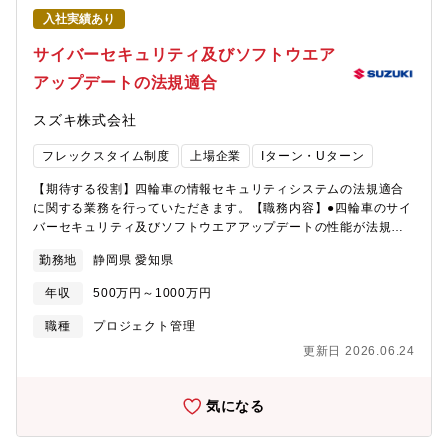
の体制、仕組みの構築を進めるあたって不足している人財が必要
入社実績あり
となっています。<< 部門のミッション >>効率的に部品、計器、
試作車両を管理する体制、仕組みを構築、維持することで長期的
サイバーセキュリティ及びソフトウエア
な車両開発計画を確実に遂行できる体制を構築すること。限られ
アップデートの法規適合
た人員・時間を最大限活用し、競争力のある製品開発を支える。
<< 配属部署 >>・配属される部門名称：技術戦略本部 技術基盤
スズキ株式会社
戦略部・配属拠点 ：本社・フレックス適用 ：有・
就業時間 ：フレキシブルタイム 6:30～22:00（標準労
フレックスタイム制度
上場企業
Iターン・Uターン
働時間 8時間）・在宅勤務利用状況 ：業務によって調整可・キ
ャリア採用入社者の活躍について ：前職の
【期待する役割】四輪車の情報セキュリティシステムの法規適合
経験を活かし、職場に溶け込んで活躍しています。<< 入社後の教
に関する業務を行っていただきます。【職務内容】●四輪車のサイ
育体制 >>OJTで業務の立ち上がりをサポートします。各自のご経
バーセキュリティ及びソフトウエアアップデートの性能が法規を
験や状況に応じて、社内外の研修に受講いただくことも可能で
満足していることの証明●組織の業務管理体制が法規を満足してい
す。社内には以下のような研修・教育があります。・全社教
勤務地
静岡県 愛知県
ることの証明●認可取得のために当局審査への対応
育 ：役職者研修、部門別研修 等・自己研鑽プログラ
ム：英会話やプログラミング、その他業務で必要な知
年収
500万円～1000万円
識、 ビジネススキルなど受講できるもの
職種
プロジェクト管理
など多数あります。<< キャリアプラン >>・役
職 ：係長、将来的に管理職へとキャリアアップす
更新日 2026.06.24
ることができます。・キャリアプランの例：本業務を通して以下
のスキルや経験を積む事が出来ます。 1. プロジェクトマネジメ
気になる
ント 2. 業務改善・プロセス設計 OJTを中心とした職務を通し
て、関係部署とコミュニケーション・連携を取ることにより 調
整力や統括力を養い、ヒトモノカネの管理能力を向上させ､チーム