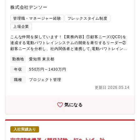
株式会社デンソー
管理職・マネージャー経験
フレックスタイム制度
上場企業
こんな仲間を探しています！【業務内容】①顧客ニーズ(QCD)を
達成する電動パワトレインシステムの開発を牽引するリーダー②
顧客ニーズを分析し、社内関係者と連携して,電動パワトレインシ
ステムの技術提案できる拡販リーダーこのいずれかの役割にて、
勤務地
愛知県 東京都
下記業務をご担当いただきます。業務内容・顧客ニーズを車両視
点で理解し、電動パワトレインシステムの機能要件に展開する・
年収
550万円～1430万円
ハード(モータ・インバータ)とソフト(制御)の要求仕様の決定と、
関係部署との連携・牽引する・車両視点での顧客要求の達成度の
職種
プロジェクト管理
見極め、電動パワトレインシステムの性能向上を顧客提案する業
更新日 2026.05.14
務におけるインプットおよびアウトプットの例INPUT ：顧客ニ
ーズ(車両視点)、ベンチマークによる競合情報、社会動向など
OUTPUT：アウトプット：新規機種の受注と次期型製品の提案
気になる
【募集背景】デンソーでは、急拡大する電動化ニーズにコア技術
で応え、未来のモビリティ社会を実現するため、グローバルに活
躍する自動車メーカにモータ・インバータを主製品とする電動パ
ワトレインシステムを提供しています。自動車メーカからの要求
入社実績あり
に基づく技術企画の提案によりビジネス拡販を果たし、各製品を
高次元に組み合わせたシステム構築、車両視点での達成度評価、