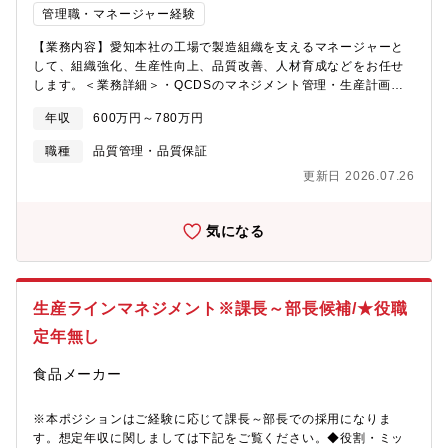
化を図りました。徹底した顧客満足を実現 するため顧客に付加価
管理職・マネージャー経験
値をもたらすソリューションビジネスを展開、投資よる新しいビ
【業務内容】愛知本社の工場で製造組織を支えるマネージャーと
ジネスモデル構築と事業創造に注力しています。
して、組織強化、生産性向上、品質改善、人材育成などをお任せ
します。＜業務詳細＞・QCDSのマネジメント管理・生産計画、
管理体制の改善、運用・メンバーの管理、育成 ※これまでの経
年収
600万円～780万円
験に合わせてお任せする業務を相談させていただきます。【組織
構成】愛知本社工場：100名体制（20代～40代の社員が多く活躍
職種
品質管理・品質保証
中）※手掛ける製品や使用する機械によってチームに分かれ、製
更新日 2026.07.26
造を行っています。【当社工場に関して】半導体製造装置の部品
をメインに、医療・航空機などの業界に向けた精密部品の製造を
行っています。量産工場とは異なり、多品種少量生産の工場で最
気になる
先端の加工機械を導入し、マシニングセンターや旋盤などの加工
機を100台以上保有しています。樹脂を扱う企業の中では国内でも
上位に入り、当社のような規模で切削加工を行っている会社は多
くはありません。ニッチな業界で技術力を高め、お客様から信頼
生産ラインマネジメント※課長～部長候補/★役職
される企業となり、現在では月に1万～2万種類の製品を製造して
います。
定年無し
食品メーカー
※本ポジションはご経験に応じて課長～部長での採用になりま
す。想定年収に関しましては下記をご覧ください。◆役割・ミッ