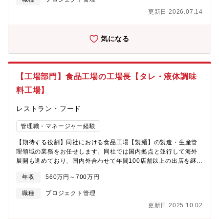
■監理技術者としての現場配置■工事現場パトロール■工事関連行政
更新日 2026.07.14
への手続き対応 他※改変・工事等の実作業はございません。【配
属先情報】管理本部 リスク管理部 品質・物流プロジェクト管理課
【働き方】■フレックス制度：あり■月平均残業時間：20時間程度
気になる
【同社について】■社風について総合商社の中でも、双日グループ
は特に自由闊達で風通しの良い社風です。『商社は人なり』とい
う言葉がありますが、自由度が高く、自分のアイデアを実現する
ことができる当社の環境は、新しい仕事を作りだしていく、挑戦
【工場部門】食品工場の工場長【タレ・液体調味
する精神を強く持った人を集め、企業の強みを生み出していま
す。■双日マシナリー発足の経緯2004年4月、日商岩井株式会社と
料工場】
ニチメン株式会社の合併に伴い、日商岩井プラント機器、日商メ
カトロニクス、ニチメン、日商岩井マ シナリーシステム、日商岩
レストラン・フード
井中部機械を含めた5社統合しさらなる業務の拡大の為、組織の強
化を図りました。徹底した顧客満足を実現 するため顧客に付加価
管理職・マネージャー経験
値をもたらすソリューションビジネスを展開、投資よる新しいビ
【期待する役割】同社における食品工場【製麺】の製造・生産管
ジネスモデル構築と事業創造に注力しています。
理領域の業務をお任せします。同社では国内拠点と並行して海外
展開も進めており、国内外合わせて年間100店舗以上の出店を継続
してます。今後は主力ブランドの深化（焼肉・ラーメン・ゆず
年収
560万円～700万円
庵）、新業態店新事業開発（カフェ・とんかつ・中華など）、海
外事業の拡大（中国・ASEAN・米国での多店舗展開）も見据えて
職種
プロジェクト管理
おり、長期的には「業態開発型リーディングカンパニー」の実現
更新日 2025.10.02
を目指しています。こうした背景からますます製造・生産管理領
域における業務は増加することが想定されており、この領域にお