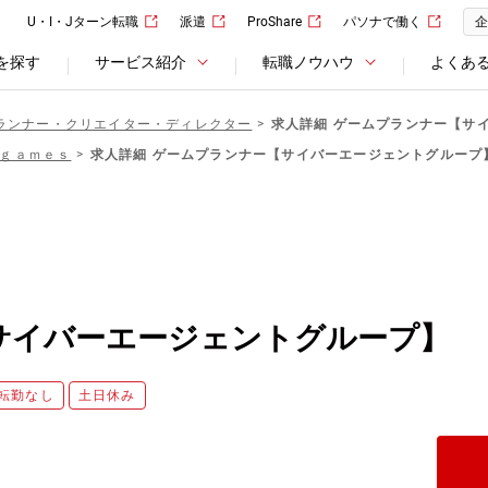
U・I・Jターン転職
派遣
ProShare
パソナで働く
企
を探す
サービス紹介
転職ノウハウ
よくあ
ランナー・クリエイター・ディレクター
求人詳細 ゲームプランナー【サ
ｇａｍｅｓ
求人詳細 ゲームプランナー【サイバーエージェントグループ
サイバーエージェントグループ】
転勤なし
土日休み