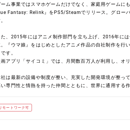
ゲーム事業ではスマホゲームだけでなく、家庭用ゲームにも注
lue Fantasy: Relink』をPS5/Steamでリリー
す。
た、2015年にはアニメ制作部門を立ち上げ、2016年には子会社
立。『ウマ娘』をはじめとしたアニメ作品の自社制作を行い
中です。
漫画アプリ「サイコミ」では、月間数百万人が利用し、オリ
本社は最新の設備や制度が整い、充実した開発環境が整っ
高い専門性と情熱を持った仲間とともに、世界に通用する
リモートワーク可