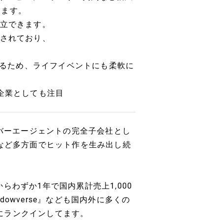
ります。
両立できます。
意されており、
があるため、ライフイベントにも柔軟に
企業としても注目
イバーエージェントの完全子会社とし
ガなど多方面でヒット作を生み出し続
わずか1年で国内累計売上1,000
owverse』なども国内外に多くの
上上位にランクインしてます。