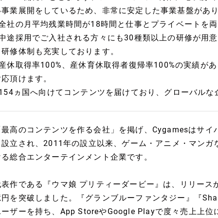
い事業展開をしているため、非常に安定した事業基盤があ
■全社の月平均残業時間が18時間と仕事とプライベートを
■中途採用でご入社される方々にも30種類以上の研修が用
研修体制も充実しております。
■産休取得率100%、産休育休取得者復帰率100%の実績
対応頂けます。
■154ヵ国へ向けてコンテンツを届けており、グローバルな
「最高のコンテンツを作る会社」を掲げ、Cygamesはサ
て設立され、2011年の設立以来、ゲーム・アニメ・マン
ける総合エンターテインメント企業です。
代表作である『ウマ娘 プリティーダービー』は、リリースから
億円を突破しました。『グランブルーファンタジー』『Shad
ーザーを持ち、App StoreやGoogle Playで度々売