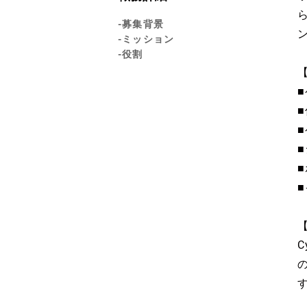
-募集背景
-ミッション
-役割