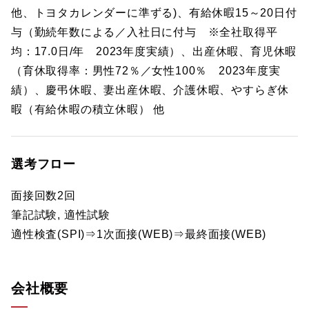
他、トヨタカレンダーに準ずる)、有給休暇15～20日付
与（勤続年数による／入社日に付与 ※全社取得平
均：17.0日/年 2023年度実績）、出産休暇、育児休暇
（育休取得率：男性72％／女性100％ 2023年度実
績）、慶弔休暇、妻出産休暇、介護休暇、やすらぎ休
暇（有給休暇の積立休暇） 他
選考フロー
面接回数2回
筆記試験, 適性試験
適性検査(SPI)⇒1次面接(WEB)⇒最終面接(WEB)
会社概要