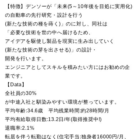
【特徴】デンソーが「未来(5～10年後を目処に実用化)
の自動車の先行研究・設計を行う
(新たな技術の種を蒔く)」のに対し、同社は
「必要な技術を世の中へ届けるため、
アイデアを駆使し製品を現実に生み出していく
(新たな技術の芽を出させる)」の設計・
開発を行います。
エンジニアとしてスキルを積みたい方にはお勧めの企
業です。
【Data】
全社員の30%
が中途入社と馴染みやすい環境が整っています。
平均年齢:34.6歳 平均残業時間:約28時間/月
平均有給取得日数:13.2日/年(取得推奨中!)
退職率:2.1%
転居を伴う転勤はなく(住宅手当:独身者16000円/月、