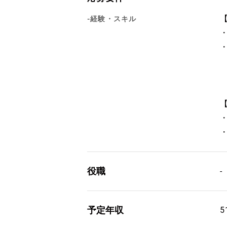
-経験・スキル
役職
-
予定年収
5