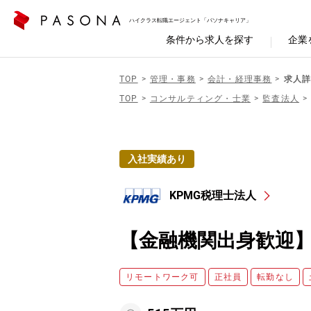
ハイクラス転職エージェント「パソナキャリア」
条件から求人を探す
企業
TOP
管理・事務
会計・経理事務
求人詳
TOP
コンサルティング・士業
監査法人
入社実績あり
KPMG税理士法人
【金融機関出身歓迎
リモートワーク可
正社員
転勤なし