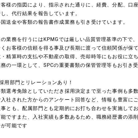
お客様の指図により、指示された通りに、経費、分配、口
行し、代行結果を報告しています。
外国送金や客類の報告書作成業務も引き受けています。
この業務を行うにはKPMGでは厳しい品質管理基準の下で
なくお客様の信頼を得る事及び長期に渡って信頼関係が保て
散・精算時の支払や不動産の取得、売却時等にもお役に立
業務の一環として、SPCの重要書類の保管管理等もお引き
■採用部門とリレーションあり！
書類選考免除としていただき採用決定まで至った事例も多
ご入社された方からのアンケート回答など、情報も豊富に
人事とも、配属部門とも定期的にお打ち合わせを実施して
可能ですまた、入社実績も多数あるため、職務経歴書の添
ーが可能です