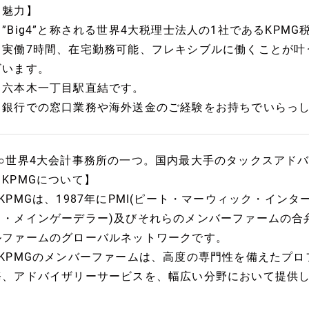
【魅力】
・”Big4”と称される世界4大税理士法人の1社であるKPM
・実働7時間、在宅勤務可能、フレキシブルに働くことが叶
ざいます。
・六本木一丁目駅直結です。
・銀行での窓口業務や海外送金のご経験をお持ちでいらっ
●○世界4大会計事務所の一つ。国内最大手のタックスアドバ
【KPMGについて】
●KPMGは、1987年にPMI(ピート・マーウィック・インタ
ト・メインゲーデラー)及びそれらのメンバーファームの合
ルファームのグローバルネットワークです。
●KPMGのメンバーファームは、高度の専門性を備えたプ
務、アドバイザリーサービスを、幅広い分野において提供