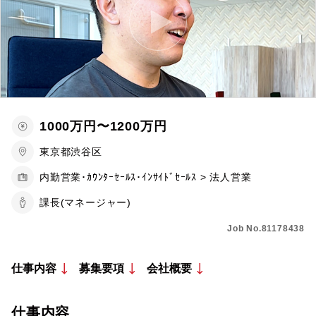
1000万円〜1200万円
東京都渋谷区
内勤営業･ｶｳﾝﾀｰｾｰﾙｽ･ｲﾝｻｲﾄﾞｾｰﾙｽ > 法人営業
課長(マネージャー)
Job No.81178438
仕事内容
募集要項
会社概要
仕事内容