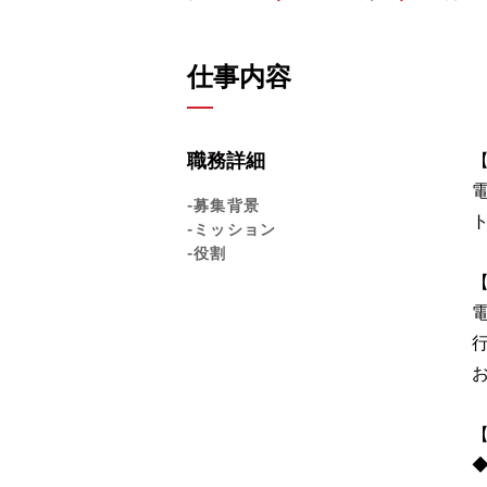
仕事内容
職務詳細
-募集背景
-ミッション
-役割