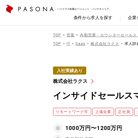
ハイクラス転職エージェント「パソナキャリア」
条件から求人を探す
企業
TOP
営業
内勤営業・カウンターセールス
TOP
IT
Saas
株式会社ラクス
求人詳
入社実績あり
株式会社ラクス
インサイドセールス
リモートワーク可
上場企業
正社員
1000万円〜1200万円