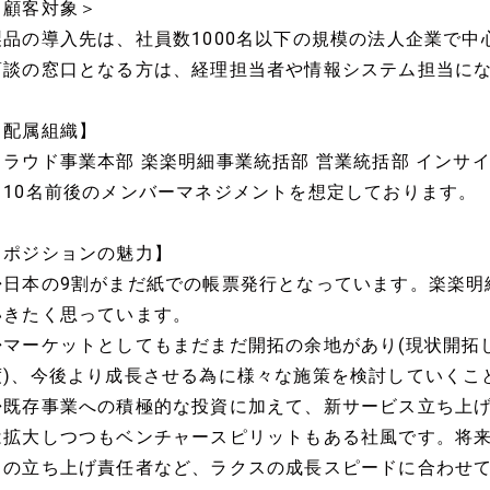
＜顧客対象＞
製品の導入先は、社員数1000名以下の規模の法人企業で
商談の窓口となる方は、経理担当者や情報システム担当に
【配属組織】
クラウド事業本部 楽楽明細事業統括部 営業統括部 インサ
※10名前後のメンバーマネジメントを想定しております。
【ポジションの魅力】
◆日本の9割がまだ紙での帳票発行となっています。楽楽明
いきたく思っています。
◆マーケットとしてもまだまだ開拓の余地があり(現状開拓
度)、今後より成長させる為に様々な施策を検討していくこ
◆既存事業への積極的な投資に加えて、新サービス立ち上
は拡大しつつもベンチャースピリットもある社風です。将
スの立ち上げ責任者など、ラクスの成長スピードに合わせ