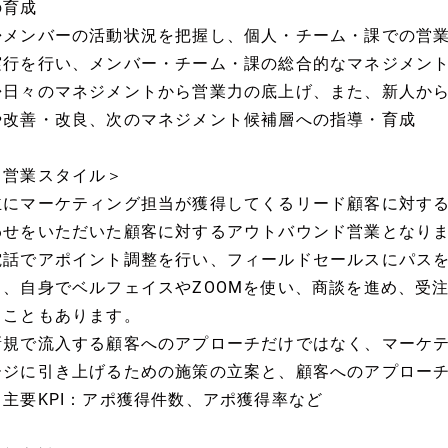
の育成
◆メンバーの活動状況を把握し、個人・チーム・課での営
実行を行い、メンバー・チーム・課の総合的なマネジメン
◆日々のマネジメントから営業力の底上げ、また、新人か
や改善・改良、次のマネジメント候補層への指導・育成
＜営業スタイル＞
主にマーケティング担当が獲得してくるリード顧客に対す
わせをいただいた顧客に対するアウトバウンド営業となり
電話でアポイント調整を行い、フィールドセールスにパス
く、自身でベルフェイスやZOOMを使い、商談を進め、受
くこともあります。
新規で流入する顧客へのアプローチだけではなく、マーケ
ージに引き上げるための施策の立案と、顧客へのアプロー
※主要KPI：アポ獲得件数、アポ獲得率など