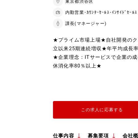
東京都渋谷区
内勤営業･ｶｳﾝﾀｰｾｰﾙｽ･ｲﾝｻｲﾄﾞｾｰﾙ
課長(マネージャー)
★プライム市場上場★自社開発のクラ
立以来25期連続増収★年平均成長率
★企業理念：ITサービスで企業の
休消化率80％以上★
この求人に応募する
仕事内容
募集要項
会社