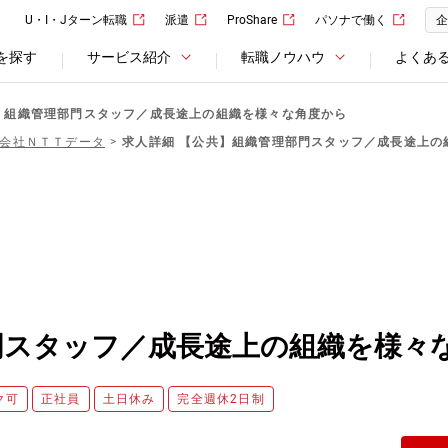
U・I・Jターン転職
派遣
ProShare
パソナで働く
企
を探す
サービス紹介
転職ノウハウ
よくあ
】組織管理部門スタッフ／成長途上の組織を様々な角度から
会社ＮＴＴデータ
求人詳細 【公共】組織管理部門スタッフ／成長途上の
門スタッフ／成長途上の組織を様々
ク可
正社員
土日休み
完全週休2日制