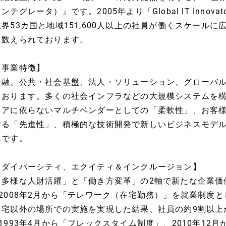
ンテグレータ）』です。2005年より「Global IT Inno
世界53カ国と地域151,600人以上の社員が働くスケールに広
に数えられております。
【事業特徴】
金融、公共・社会基盤、法人・ソリューション、グローバル
ております。多くの社会インフラなどの大規模システムを
ェアに依らないマルチベンダーとしての「柔軟性」、お客様
する「先進性」、積極的な技術開発で新しいビジネスモデ
みです。
【ダイバーシティ、エクイティ＆インクルージョン】
「多様な人財活躍」と「働き方変革」の2軸で新たな企業価
■2008年2月から「テレワーク（在宅勤務）」を就業制度
自宅以外の場所での実施を実現した結果、社員の約9割以上
■1993年4月から「フレックスタイム制度」、2010年1