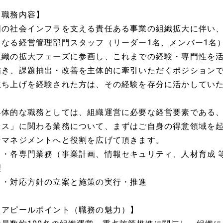
【職務内容】
国の社会インフラを支える責任ある事業の組織拡大に伴い
となる経営管理部門スタッフ（リーダー1名、メンバー1名
組織の拡大フェーズに参画し、これまでの経験・専門性を
描き、課題抽出・改善を主体的に牽引いただくポジション
立ち上げを経験された方は、その経験を存分に活かしてい
具体的な職務としては、組織運営に必要な経営要素である
セス」に関わる業務について、まずはご自身の得意領域を
なマネジメントへと役割を広げて頂きます。
・各専門業務（事業計画、情報セキュリティ、人材育成 
理
・対応方針の立案と施策の実行・推進
【アピールポイント（職務の魅力）】