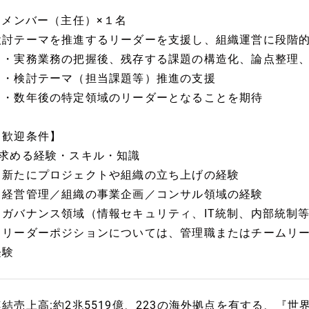
■ メンバー（主任）×１名
検討テーマを推進するリーダーを支援し、組織運営に段階
・実務業務の把握後、残存する課題の構造化、論点整理、
・検討テーマ（担当課題等）推進の支援
・数年後の特定領域のリーダーとなることを期待
【歓迎条件】
■求める経験・スキル・知識
・新たにプロジェクトや組織の立ち上げの経験
・経営管理／組織の事業企画／コンサル領域の経験
・ガバナンス領域（情報セキュリティ、IT統制、内部統制
・リーダーポジションについては、管理職またはチームリ
経験
連結売上高:約2兆5519億、223の海外拠点を有する、『世