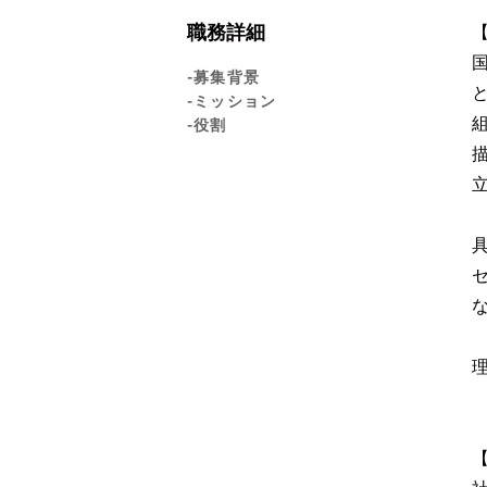
職務詳細
-募集背景
-ミッション
-役割