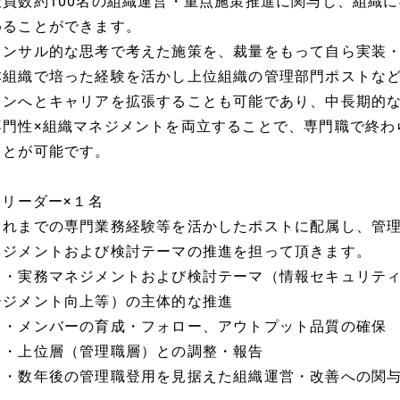
社員数約100名の組織運営・重点施策推進に関与し、組織
めることができます。
コンサル的な思考で考えた施策を、裁量をもって自ら実装
本組織で培った経験を活かし上位組織の管理部門ポストな
ョンへとキャリアを拡張することも可能であり、中長期的
専門性×組織マネジメントを両立することで、専門職で終わ
ことが可能です。
■ リーダー×１名
これまでの専門業務経験等を活かしたポストに配属し、管
ネジメントおよび検討テーマの推進を担って頂きます。
・実務マネジメントおよび検討テーマ（情報セキュリティ
ージメント向上等）の主体的な推進
・メンバーの育成・フォロー、アウトプット品質の確保
・上位層（管理職層）との調整・報告
・数年後の管理職登用を見据えた組織運営・改善への関