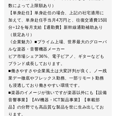
数によって上限額あり）
【単身赴任】単身赴任の場合、上記の社宅適用に
加えて、単身赴任手当月4万円と、往復交通費15回
分÷12を毎月支給【通勤費】新幹線通勤補助あり
（規定あり）
《企業魅力》■プライム上場、世界最大のグローバ
ルな楽器・音響機器メーカー
ピア市場シェア36%、電子ピアノ、ギターなども
ブランド成長しております。
■働きやすさや企業風土は大変評判が良く。ノー残
業デー徹底やフレックス勤務、一部リモート勤務
も浸透しており働きやすい環境です。
■楽器のイメージが強いですが楽器以外にも【設備
音響事業】【AV機器・ICT製品事業】【車載部
品】の分野でも高品質な製品を世に生み出してお
ります。