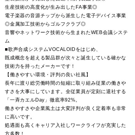
生産技術の高度化が生み出したFA事業◎
電子楽器の音源チップから派生した電子デバイス事業
◎金属加工技術からゴルフクラブ◎
音響やネットワーク技術から生まれたWEB会議システ
ム
■歌声合成システムVOCALOIDをはじめ、
既成概念を超える製品群が次々と誕生している確かな
技術力を持ったメーカーです！
【働きやすい環境・評判の良い社風】
長年に渡り総労働時間の短縮に取り組み従業の働きや
すさを大事にしています。全従業員が定刻に退社する
「一斉カエルDay」徹底率92%。
働きやすさや企業風土は大変評判が良く定着率も非常
に高いです。
処遇面も高くキャリア入社しワークライフが充実した
方多数！