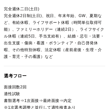
完全週休二日(土日)
完全週休2日制(土日)、祝日、年末年始、GW、夏期な
ど、有給休暇、ライフサポート休暇（時間単位取得可
能）、ファミリーホリデー（連続2日）、ライフサイク
ル休暇（連続5日、手当支給有）、結婚・忌引・法要・
出生支援・傷病・看護・ボランティア・自己啓発休
暇、その他特別休暇、法定休暇（産前産後・生理・介
護・育児・子の看護）など
選考フロー
面接回数2回
適性試験
書類選考⇒1次面接⇒最終面接⇒内定
※1次選考調整と並行して適性検査あり