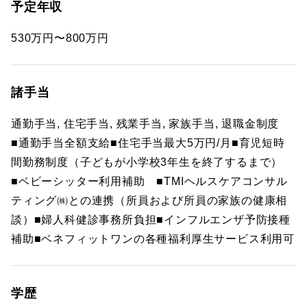
予定年収
530万円〜800万円
諸手当
通勤手当, 住宅手当, 残業手当, 家族手当, 退職金制度
■通勤手当全額支給■住宅手当最大5万円/月■育児短時
間勤務制度（子どもが小学校3年生を終了するまで）
■ベビーシッター利用補助 ■TMIヘルスケアコンサル
ティング㈱との連携（所員および所員の家族の健康相
談）■婦人科健診事務所負担■インフルエンザ予防接種
補助■ベネフィットワンの各種福利厚生サービス利用可
学歴