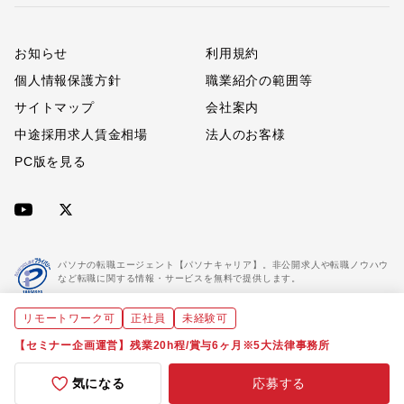
お知らせ
利用規約
個人情報保護方針
職業紹介の範囲等
サイトマップ
会社案内
中途採用求人賃金相場
法人のお客様
PC版を見る
パソナの転職エージェント【パソナキャリア】。非公開求人や転職ノウハウ
など転職に関する情報・サービスを無料で提供します。
リモートワーク可
正社員
未経験可
「パソナキャリア」は職業紹介優良事業者に認定されています。
※「パソナキャリア」は株式会社パソナが運営する人材紹介・採用支援サービスの名称です
【セミナー企画運営】残業20h程/賞与6ヶ月※5大法律事務所
気になる
応募する
Copyright(C) All rights reserved by Pasona Inc.