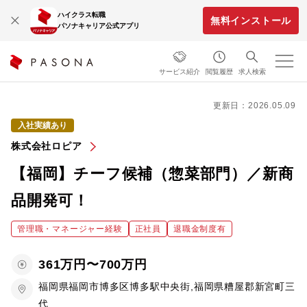
ハイクラス転職
無料インストール
パソナキャリア公式アプリ
サービス紹介
閲覧履歴
求人検索
更新日：2026.05.09
入社実績あり
株式会社ロピア
【福岡】チーフ候補（惣菜部門）／新商
品開発可！
管理職・マネージャー経験
正社員
退職金制度有
361万円〜700万円
福岡県福岡市博多区博多駅中央街,福岡県糟屋郡新宮町三
代