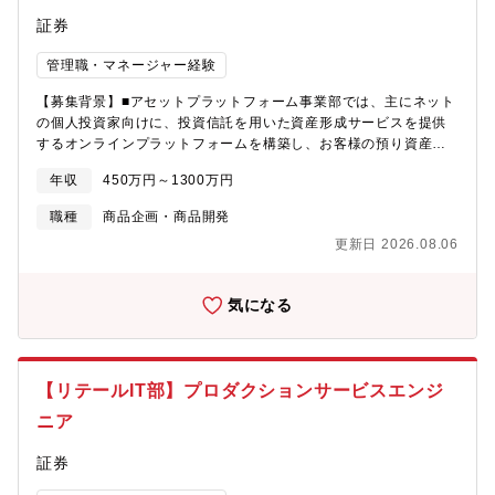
トフォーム事業部となり、メンバーは15名程度で構成されていま
証券
す。20－30代を中心に20代から40代のメンバーが働いていま
す。
管理職・マネージャー経験
【募集背景】■アセットプラットフォーム事業部では、主にネット
の個人投資家向けに、投資信託を用いた資産形成サービスを提供
するオンラインプラットフォームを構築し、お客様の預り資産の
拡大に注力しています。■インターネットを通じて、お客様が迷わ
年収
450万円～1300万円
ず、且つ付加価値を感じて資産づくりをして頂くために、投資信
託や資産形成に関するマーケティング施策を行っています。■今後
職種
商品企画・商品開発
大きく成長が見込まれるオンラインの資産形成ビジネスの分野に
更新日 2026.08.06
おいて、新しい価値とイノベーションを創造し、業界のリーディ
ングカンパニーを目指します。■自ら考え、自ら解決し、新しいこ
とに積極的にチャレンジしていただける方をお待ちしています。
気になる
【主な業務内容】■投資信託の新規採用■既存採用商品のメンテナ
ンス■投資市場に関する各種データ分析■同社では投資信託を2650
本以上取り扱っております。各運用会社の窓口となり、ファンド
の選定、導入を中心に一部プロモーション（キャンペーン・ウェ
【リテールIT部】プロダクションサービスエンジ
ブコンテンツ作成など）に携わっていただくほか、投信に関わる
新規サービスの開発プロジェクトなども担っていただきます。
ニア
【配属組織情報】■アセットプラットフォーム事業部■メンバーは
15名程度で構成されています。■20－30代を中心に20代から40代
証券
のメンバーが働いています。