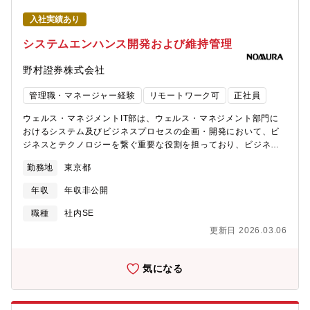
グループIT運営体制の確立に主体的に取り組んでいただきます。
自身の提案がグループ・グローバルを含めた全社に影響を与える
豊富なリーダー経験を活かし、IT・デジタル戦略の企画・推進、IT
入社実績あり
ことに携わることができる環境です。先進的な取り組みをリード
業務運営支援、プロジェクト運営支援、システムリスク管理、グ
し、野村グループ全体の変革を共に牽引していくことができるポ
システムエンハンス開発および維持管理
ローバル標準化の推進といった多岐にわたる業務を統括し、グル
ジションです。＜主な業務＞生成AIの活用推進：生成AIを活用し
ープ全体のIT戦略や運用の高度化に牽引役として貢献していただ
た新たなアプリケーションやサービス、社内向け研修等を各ビジ
野村證券株式会社
きます。多様なIT支援や最新技術の導入をリードしながらスキル
ネス部門やグループ会社と協働し企画立案・推進するITガバナン
と知見を深めるとともに、国内外の関係組織との協働を通じて幅
スの構築・運営：セキュリティ、コンプライアンス、リスク管理
管理職・マネージャー経験
リモートワーク可
正社員
広い経験や人脈を築くことができます。組織の強みを最大限に引
やAI利用に関する社内審査を含むAIガバナンス体制の構築および
き出し、高い成果を創出するための協働体制を推進する風土の中
運営、関係部門（ITガバナンス担当、リーガル・コンプライアン
ウェルス・マネジメントIT部は、ウェルス・マネジメント部門に
で、さらなるリーダーシップを発揮していただける環境です。将
ス・リスク管理部門、グローバルのAI推進・ガバナンス担当等）
おけるシステム及びビジネスプロセスの企画・開発において、ビ
来的には、グループ全体のIT・デジタル戦略を戦略的に牽引し、
との折衝業務AI関連プロジェクトマネジメント：ビジネス部門と
ジネスとテクノロジーを繋ぐ重要な役割を担っており、ビジネス
効率的かつ革新的なIT運営体制の構築と継続的な改善に大きく寄
連携したデジタルトランスフォーメーション(DX)推進、および関
と一体となって、ウェルス・マネジメント部門のビジネス拡大に
与する中核リーダーとしての活躍を期待しています。
勤務地
東京都
連プロジェクトの管理先端技術調査：AIをはじめとする先端技術
貢献しています。現在、同社のウェルス・マネジメント部門のシ
のリサーチや他社動向調査、ビッグテック・ベンチャー企業等有
ステムを取り巻く環境は、大きな変換点を迎えております。これ
年収
年収非公開
望な技術力を持つ企業との協業検討経営層および他部門、グルー
まで、ビジネス領域ごとに個別最適化されてきたシステムを、今
プ会社等ステークホルダーマネジメント：AIに関するステアリン
後、グローバル基準に標準化していきます。また、べンダー・マ
職種
社内SE
グ・コミッティ、経営層向け定例等各種会議体の企画・運営
ネジメント・モデルから内製化へ開発モデルをシフトしていきま
更新日 2026.03.06
す。標準化することで、レガシー・固有技術からの脱却によるコ
スト削減、野村グループにおけるノウハウを活用することで運用
効率化を目指します。更に、内製化を進めることで、品質・コス
気になる
トをコントロール可能とし、ビジネススピードの向上に寄与しま
す。【担当業務】ウェルス・マネジメント部門における各種シス
テムのエンハンス開発業務および維持管理業務ウェルス・マネジ