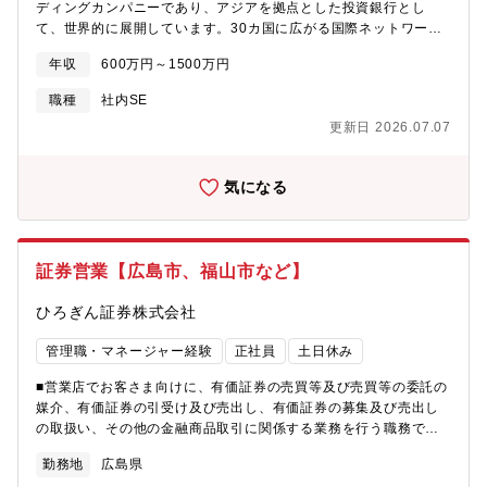
ディングカンパニーであり、アジアを拠点とした投資銀行とし
て、世界的に展開しています。30カ国に広がる国際ネットワーク
を通じて、個人、機関投資家、法人、などに向けた幅広い革新的
年収
600万円～1500万円
なソリューションを提供しています。また、東京を拠点とし、香
港、ロンドン、ニューヨークに地域本部を持ち、世界中で約
職種
社内SE
26,000人のスタッフを雇用しています。特に、アジアにおいて、
更新日 2026.07.07
ウェルス・マネジメント、グローバルマーケット、グローバル投
資銀行、グローバルマーチャントバンキング、そして資産管理と
いう5つのビジネス部門を通じて、差別化を図ったサービスを展開
気になる
しております。【役割/主な責任】当ポジションでは、ウェルス・
マネジメントビジネスまたはコーポレート領域に提供しているシ
ステムにおける運用サポートをマネージャーとして遂行すること
がミッションとなります。関係者（主に開発チーム）と緊密なコ
証券営業【広島市、福山市など】
ミュニケーションを取りながら、日々の安定運用に貢献頂きま
す。ウェルス・マネジメントIT部におけるProduction Serviceチ
ひろぎん証券株式会社
ームのリーダーとしてチームを纏めて頂くため、マネジメント経
験や、障害時においては業務影響を予測した行動をとるなど、状
管理職・マネージャー経験
正社員
土日休み
況に応じたフレキシブルな対応が求められます。また開発チーム
との円滑なコミュニケーションのため、継続的なテクノロジース
■営業店でお客さま向けに、有価証券の売買等及び売買等の委託の
キルの習得は必要になります。
媒介、有価証券の引受け及び売出し、有価証券の募集及び売出し
の取扱い、その他の金融商品取引に関係する業務を行う職務で
す。＜商品実例＞株式、債券、投資信託など＜業務環境について
勤務地
広島県
＞・ひろぎんホールディングスではグループ各社のソリューショ