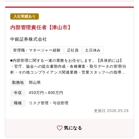
入社実績あり
内部管理責任者【津山市】
中銀証券株式会社
管理職・マネージャー経験
正社員
土日休み
■内部管理に関する一連の業務をお任せします。【具体的には】
・官庁、協会への提出書類作成・各種審査・取引データの管理/分
析・その他コンプライアンス関連業務・営業スタッフへの指導・
教育 等【募集背景】 営業4拠点へ内部管理責任者を配属していま
勤務地
岡山県
す。後任者および将来的な後継者を育成するため、長期的に就業
していただける内部管理責任者、または営業管理部署の経験者の
年収
450万円～800万円
方を募集したいと考えています。 【教育体制】 経験豊富な職員も
多数在籍しているため、入社後しっかりと業務を覚えていただけ
職種
リスク管理・与信管理
る環境が整っています。
更新日 2026.05.29
気になる