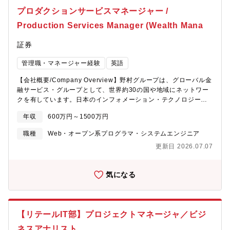
プロダクションサービスマネージャー /
Production Services Manager (Wealth Mana
証券
管理職・マネージャー経験
英語
【会社概要/Company Overview】野村グループは、グローバル金
融サービス・グループとして、世界約30の国や地域にネットワー
クを有しています。日本のインフォメーション・テクノロジー部
門は、25以上の国籍のメンバーが在籍する多様な環境であり、日
年収
600万円～1500万円
本のリテール・ウェルスマネジメントビジネス、グローバルホー
ルセール（グローバルマーケッツとインベストメントバンキン
職種
Web・オープン系プログラマ・システムエンジニア
グ）において、テクニカルサポート、アプリケーション開発、シ
更新日 2026.07.07
ステム変更などの業務に従事しています。野村グループは、充実
した福利厚生、トレーニングやスキルアップの機会を提供し、ダ
イバーシティー、エクイティとインクルージョンの推進、従業員
気になる
の健康とウェルビーイングを重視しています。【組織】私たちは
業界のリーディングカンパニーとして国内の金融機関の中で圧倒
的なグローバルプレゼンスを持つ野村グループで、ビジネスをテ
クノロジーの力で変革するエンジニアチームです。最先端のテク
【リテールIT部】プロジェクトマネージャ／ビジ
ノロジーを駆使しながら、Made in Japanの品質でスピード感の
あるアジャイル開発を行っており、ビジネスと一体となったDXの
ネスアナリスト