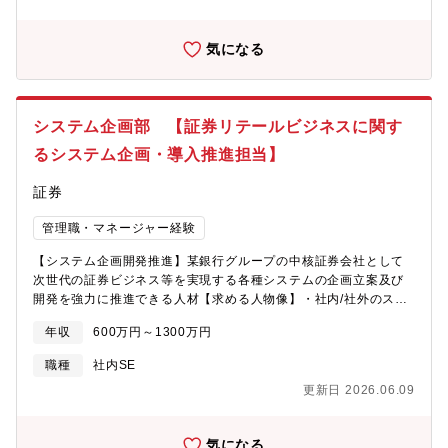
画部の経営サポート、コンプライアンス、人材マネジメントを担
ります。【業務内容】■業務企画・当業務の発展に向けた戦略の立
当しているグループとの密なコミュニケーションも求められる。
案、また同戦略の実現のため社内、社外を含めた折衝を行ってい
気になる
レポート先はチームリーダーを想定。
ただきます。折衝先はプラットフォーマー、事業法人、提携金融
機関など多岐にわたります。■組成・販売関連・ST（セキュリテ
ィ・トークン）の発行を考えている、もしくは潜在的なニーズの
ある法人との面談を通し、案件組成を進めます。・STの販売につ
システム企画部 【証券リテールビジネスに関す
いて営業部門の取り扱いに向けた調整、サポートを行います。
るシステム企画・導入推進担当】
証券
管理職・マネージャー経験
【システム企画開発推進】某銀行グループの中核証券会社として
次世代の証券ビジネス等を実現する各種システムの企画立案及び
開発を強力に推進できる人材【求める人物像】・社内/社外のステ
イクホルダーと調整ができるファシリテーション力がある方・責
年収
600万円～1300万円
任を持って最後までやり遂げる能力のある方・前向きに課題解決
に取り組める方・ビジネスマナーおよびコミュニケーション能力
職種
社内SE
がある方
更新日 2026.06.09
気になる