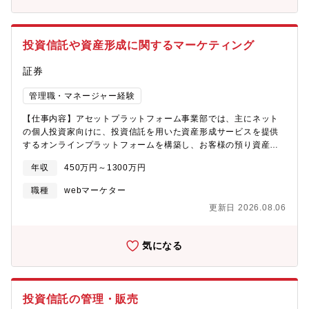
投資信託や資産形成に関するマーケティング
証券
管理職・マネージャー経験
【仕事内容】アセットプラットフォーム事業部では、主にネット
の個人投資家向けに、投資信託を用いた資産形成サービスを提供
するオンラインプラットフォームを構築し、お客様の預り資産の
拡大に注力しています。インターネットを通じて、お客様が迷わ
年収
450万円～1300万円
ず、且つ付加価値を感じて資産づくりをして頂くために、投資信
託や資産形成に関するマーケティング施策を行っています。今後
職種
webマーケター
大きく成長が見込まれるオンラインの資産形成ビジネスの分野に
更新日 2026.08.06
おいて、新しい価値とイノベーションを創造し、業界のリーディ
ングカンパニーを目指します。自ら考え、自ら解決し、新しいこ
とに積極的にチャレンジしていただける方をお待ちしています。
気になる
【主な業務内容】■投資信託や資産形成に関するマーケティング業
務具体的には、データ分析、キャンペーン・セミナーなどの企
画・実施、投資信託の商品プロモーションの企画・実施、メール
やクリエイティブ作成、投資信託や資産形成に関するWEBページ
投資信託の管理・販売
管理業務を担っていただきます。【組織】所属はアセットプラッ