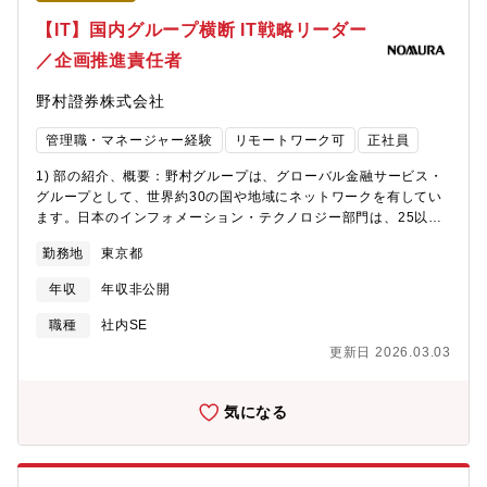
トマネジメント業務全般・本番稼働後のユーザーサポート（レベ
ル３）【配属部署】ウェルス・マネジメントIT部ウェルス・マネ
【IT】国内グループ横断 IT戦略リーダー
ジメント部門におけるシステム及びビジネスプロセスの企画・開
／企画推進責任者
発において、ビジネスとテクノロジーを繋ぐ重要な役割を担って
おり、ビジネスと一体となって、ウェルス・マネジメント部門の
野村證券株式会社
ビジネス拡大に貢献しています。現在、当社のウェルス・マネジ
メント部門のシステムを取り巻く環境は、大きな変換点を迎えて
管理職・マネージャー経験
リモートワーク可
正社員
おります。これまで、ビジネス領域ごとに個別最適化されてきた
システムを、今後、グローバル基準に標準化していきます。ま
1) 部の紹介、概要：野村グループは、グローバル金融サービス・
た、べンダー・マネジメント・モデルから内製化へ開発モデルを
グループとして、世界約30の国や地域にネットワークを有してい
シフトしていきます。標準化することで、レガシー・固有技術か
ます。日本のインフォメーション・テクノロジー部門は、25以上
らの脱却によるコスト削減、野村グループにおけるノウハウを活
の国籍のメンバーが在籍する多様な環境であり、日本のリテー
用することで運用効率化を目指します。更に、内製化を進めるこ
勤務地
東京都
ル・ウェルスマネジメントビジネスやグローバルホールセール
とで、品質・コストをコントロール可能とし、ビジネススピード
（グローバルマーケッツとインベストメントバンキング）におい
の向上に寄与します。部内において必要となる人員も多様化する
年収
年収非公開
て、テクニカルサポート、アプリケーション開発、システム変更
ことから、このたび人材募集を行っております。
などの業務に従事しています。現在はプラットフォームやアーキ
職種
社内SE
テクチャのグローバル標準化を推進しており、内製開発の促進、
更新日 2026.03.03
運用効率の向上、セキュリティ強化などを通じて、グループ全体
の事業成長に貢献しています。野村グループは、充実した福利厚
生、トレーニングやスキルアップの機会を提供し、ダイバーシテ
気になる
ィー、エクイティとインクルージョンの推進、従業員の健康とウ
ェルビーイングを重視しています。野村ホールディングスIT戦略
部は、野村アセットマネジメント、野村信託銀行など国内グルー
プ25社全体で効率的なIT業務オペレーションを実現し、ITのグル