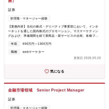
務）
プロジェクトマネージャー・ビジネスアナリストITベンダーに
て、デリバティブシステムに関するPM経験が5年以上銀行・証券
証券
会社にて、デリバティブに関する業務経験が10年以上
管理職・マネージャー経験
【業務内容】当社の株式・デリバティブ事業部において、インタ
ーネットを通した国内株式のプロモーション、マスマーケティン
グおよび、準備期間を経て新商品・新サービスの企画、各種プロ
ジェクト管理、推進業務を担当していただきます。各案件を業務
年収
690万円～1300万円
推進する業務となります。【主な業務内容】・日本株を中心とし
たマーケティング業務（WEBマーケティング、データ分析、キャ
職種
webマーケター
ンペーン、コンテンツ制作）・セミナー企画・運営（300～1000
更新日 2026.05.29
名程度のセミナー及びネットセミナーの企画推進、運営）・新商
品、新サービスの企画立案、推進・システム開発におけるサービ
ス要件の定義及びリリースまでのプロジェクト全般の管理・社内
気になる
関係部署・社外との連携・大口顧客獲得、満足度向上のための企
画業務（データ分析、サービス企画等）、関係構築【組織】所属
は株式・デリバティブ事業部で、20代～40代を中心に約20名のメ
ンバーで構成されています。当部は、国内株式、外国株式（米
金融市場領域 Senior Project Manager
国、香港、上海A株、アセアン）、ETF、ETN、上場先物・オプシ
ョンのフロント業務（営業推進、商品企画、プロジェクト管理、
証券
障害処理、担当商品にかかる取引所や取引先との対外折衝）を担
当しています。
管理職・マネージャー経験