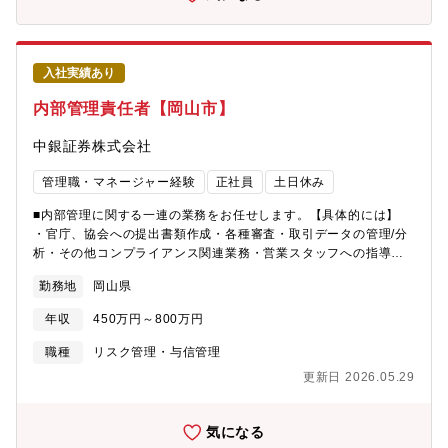
入社実績あり
内部管理責任者【岡山市】
中銀証券株式会社
管理職・マネージャー経験
正社員
土日休み
■内部管理に関する一連の業務をお任せします。【具体的には】
・官庁、協会への提出書類作成・各種審査・取引データの管理/分
析・その他コンプライアンス関連業務・営業スタッフへの指導・
教育 等【募集背景】 営業4拠点へ内部管理責任者を配属していま
勤務地
岡山県
す。後任者および将来的な後継者を育成するため、長期的に就業
していただける内部管理責任者、または営業管理部署の経験者の
年収
450万円～800万円
方を募集したいと考えています。
職種
リスク管理・与信管理
更新日 2026.05.29
気になる