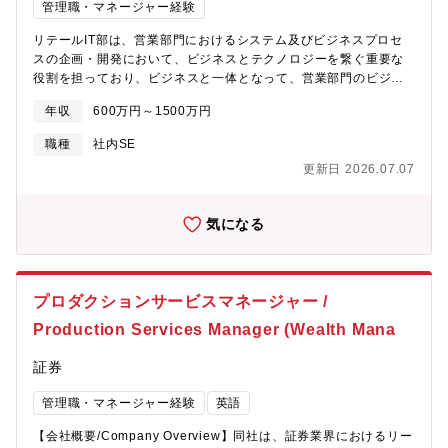
管理職・マネージャー経験
リテールIT部は、営業部門におけるシステム及びビジネスプロセ
スの企画・開発において、ビジネスとテクノロジーを繋ぐ重要な
役割を担っており、ビジネスと一体となって、営業部門のビジネ
ス拡大に貢献しています。その中において、リテールITプロダク
年収
600万円～1500万円
ションサービスエンジニアは、オペレーションの自動化や効率化
の為の開発やアプリケーションのモニタリング環境の整備を行い
職種
社内SE
ながら、ユーザーとプロジェクトチームとの懸け橋となり、ビジ
更新日 2026.07.07
ネスニーズを特定し適切に優先順位付けを行い、システムとイン
フラが確実にビジネスニーズにマッチするよう将来的には1チーム
で24/365の運用支援を行います。オペレーションの自動化や効率
気になる
化の為の開発アプリケーションのモニタリング環境の整備障害管
理、分析、報告、解決課題管理とアクション計画策定ビジネスと
システムのプロセスフローの分析、要件収集、ドキュメンテーシ
ョン本番環境とそのデータ管理、システム構成管理とオペレーシ
プロダクションサービスマネージャー /
ョン本番環境の変更管理、UAT調整、リリース作業、リリース後
のテスト・検証
Production Services Manager (Wealth Mana
証券
管理職・マネージャー経験
英語
【会社概要/Company Overview】同社は、証券業界におけるリー