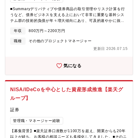
■Summaryデリバティブや債券商品の取引管理やリスク計算を行
うなど、債券ビジネスを支える上において非常に重要な基幹シス
テム群の技術的負債が年々増大傾向にあり、可及的速やかに抜本
的な対策を講じる必要に迫られている。技術負債から脱却し、当
年収
800万円～2200万円
社の債券ビジネスのグローバルな成長を牽引する次世代債券シス
テムアーキテクチャ構築にむけて債券ビジネスの知識を有し最新
職種
その他のプロジェクトマネージャー
技術に精通したシニアプロジェクトマネージャーを採用する。■組
更新日 2026.07.15
織紹介我々は、ダイバーシティを尊重し、多様性を活かしなが
ら、私たちはより創造的で革新的な解決策を見つけ出し、持続可
能な成長を達成することを目指しています。在宅勤務とのハイブ
気になる
リッド施策により、私たちの組織はより多様で包括的な環境を実
現し、優れた人材の獲得と定着を促進しています。IT組織として
DevOpsやCICD（Continuous Integration and Continuous
Deployment）などの手法を積極的に採用し、ソフトウェア開発ラ
NISA/IDeCoを中心とした資産形成推進【楽天グ
イフサイクル（SDLC）の自動化を推進しています。クラウドとコ
ンテナ化の取り組みにより、アプリケーションのパフォーマンス
ループ】
と可用性が向上し、運用コストが削減する事を目指しています。
クラウドネイティブなアプリケーションの設計やマイクロサービ
証券
スアーキテクチャの構築に取り組んでいます。ジョブローテーシ
ョンを推奨することで、私たちは社員の成長を促進し、組織全体
管理職・マネージャー経験
の競争力を高めています。私たちは、社員一人ひとりの才能とポ
【募集背景】■楽天証券口座数が1100万を超え、開業からも20年
テンシャルを最大限に引き出し、持続可能な成功を実現するため
以上が経ち、お客様の相談ニーズも多様化してきました。■そのニ
に努力しています。海外拠点とプロジェクトを推進していくIT組