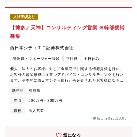
券プラットフォームの運用・顧客分析（顧客ニーズや取引動向の
把握）・債券プロモーション（コンテンツ作成・キャンペーン企
画、提案）【身につくスキル】・債券をはじめとするマーケット
入社実績あり
に関する高度な専門知識・顧客ニーズを的確に捉えるマーケティ
ング力・最先端の金融テクノロジーを活用した実務スキル・多様
【博多／天神】コンサルティング営業 ※幹部候補
なメンバーと協働し、プロジェクトを成功に導く推進力・常に最
募集
新の金融トレンドやテクノロジーをキャッチアップする情報感度
【想定残業時間】平均20時間～30時間【部署の人員構成】10名程
西日本シティＴＴ証券株式会社
度【募集背景】業務拡大に伴い、次世代のリーダー候補となる人
材を募集します。金融のダイナミズムを肌で感じながら、最先端
管理職・マネージャー経験
正社員
土日休み
のマーケットで自分を磨きませんか？金融市場の動向に関心を持
ち、人々がどのような思考や直感、感情によって投資行動を取る
個人・法人のお客様に対して金融商品に関する情報提供を行い、
のかを考えることが好きな方のご応募をお待ちしています。
お客様の資産形成に役立つアドバイス・コンサルティングを行い
ます。基本的に西日本シティ銀行から紹介されたお客様になるの
で、営業の方は新規開拓営業を行うことがほとんどありません。
勤務地
福岡県
【具体的には】■お客様への株式・投資信託・債券・仕組債・ファ
ンドラップ 等の商品のご紹介■資産運用のご相談に対し、要望に
年収
500万円～800万円
添った金融商品のご提案 など【募集背景】増員募集になります。
まずは即戦力としてご活躍頂き、将来的には、幹部としてさらに
職種
法人営業
西日本シティTT証券を発展させてくれるような人材を求めていま
更新日 2025.10.08
す。
気になる