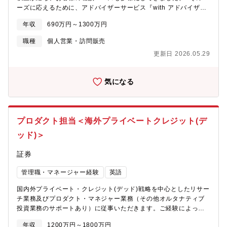
ーズに応えるために、アドバイザーサービス『with アドバイザ
織です。私たちは、国境を越えたチームワークと協力を重視し、
ー』を2023年12月にリリースしました。ネット証券の手数料体
世界中の拠点との連携を強化しています。■職務概要・債券トレー
年収
690万円～1300万円
系、利便性はそのままにお客様の課題解決をデータ分析に基づき
ダーやリスク管理者、および開発チーム、あえては関連部署の部
実施します。■ネット証券なのに相談できる、新しいアドバイザー
長、部門長、担当役員など幅広なステークホルダーと協業し、当
職種
個人営業・訪問販売
サービスを楽天証券は本気で創ります。※withアドバイザーHP：
社の債券ビジネスを支えている現行システムアーキテクチャを刷
更新日 2026.05.29
https://lifeplan.rakuten-sec.co.jp/advisor/【業務内容】■楽天証
新するプログラムをリード・推進していく。・具体的にはグロー
券のお客様へのオンラインでのアドバイザー相談業務従来の金融
バルIT統括部の金融市場ITチーム内に所属し、グローバルマーケッ
機関とは異なる、営業しないアドバイス業務に従事いただきま
ツ部門のフロント・ミドル・バックオフィスユーザ向けのITサー
気になる
す。お客様の課題をデータで分析し、最適なプランニングを行い
ビスを提供する。（金融市場ITチームは債券フロント、電子取
お客様の課題解決をします。そのため、アドバイザーの評価は販
引、債券ポジション、債券バック、並びにデリバティブの各サブ
売実績ではなく、お客様からの評価を中心に行います。■セミナー
チームで構成されている）■業務内容・プログラム内の各種プロジ
企画、セミナー講師お客さまへのオンライン、リアル両面でのセ
ェクトの進捗管理・全体管理・プロジェクト間の相互依存関係、
プロダクト担当＜海外プライベートクレジット(デ
ミナーを通じて集客、エデュケーションを行います。アドバイザ
重複領域、リソース競合の解消・債券ビジネスにおけるシステム
ーにもセミナー企画、講師を担ってもらいお客様の課題解決をサ
アーキテクチャ・プラットフォーム最新化プログラムのリードと
ッド)＞
ポートしてもらいます。【配属組織】アセットプラットホーム事
して、プログラムの計画、実行、監視、制御を担当する。・ビジ
業本部 インハウスアドバイザー事業部
ネスステークホルダーと協力し、債券ビジネスの今後の将来像を
証券
理解し、未来を見据えたITソリューションの提供を確保する。・
管理職・マネージャー経験
英語
プログラム全体のリスクと問題を管理し、適切な対策を講じて各
プロジェクトはもとよりプログラムレベルの成功を保証する。・
国内外プライベート・クレジット(デッド)戦略を中心としたリサー
プログラムフェーズゲートの実施、プログラムの進捗報告、およ
チ業務及びプロダクト・マネジャー業務（その他オルタナティブ
びマイルストーンの管理を行い、ステークホルダーに定期的に報
投資業務のサポートあり）に従事いただきます。ご経験によって
告する。・プログラム全体の予算とリソースの管理を行う・ベン
チームヘッドの採用も検討しております。■年金、金融法人を中心
ダーや外部のサービスプロバイダーとのコーディネーションを行
年収
1200万円～1800万円