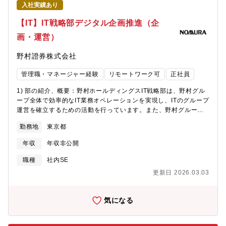
入社実績あり
ープ運営を確立するための活動を行っています。具体的には以下
のような業務を担っています。◆グループIT・デジタル戦略企
【IT】IT戦略部デジタル企画推進（企
画・推進グループ各社のIT部門と連携し、デジタル技術やAIの活
画・運営）
用を含むIT戦略の企画・推進を担います。グループ全体のデジタ
ル化を加速し、業務効率化や革新的なサービス創出を目指してい
野村證券株式会社
ます。◆グループ各社のIT業務運営支援グループ各社から寄せら
れる多様なIT支援要請に対応し、業務課題の改善支援やITガバナン
管理職・マネージャー経験
リモートワーク可
正社員
ス対応、社内調整などを通じて、日常のIT運用が円滑かつ効果的
に遂行されるよう、実務レベルでの高度なサポートを提供してい
1) 部の紹介、概要：野村ホールディングスIT戦略部は、野村グル
ます。◆グループ各社のITプロジェクト運営支援グループ各社の
ープ全体で効率的なIT業務オペレーションを実現し、ITのグループ
主要ITプロジェクト（システム導入・刷新等）に対し、計画策定
運営を確立するための活動を行っています。また、野村グループ
や課題対応を含む推進全般を担い、関係部門との調整を通じてプ
全般のビジネスを更にスケールアップするために、生成AI等の技
ロジェクトの円滑な遂行を実現しています。◆グループ各社のシ
勤務地
東京都
術を起点としたデジタル化を促進し、人＋AIによる新しいオペレ
ステムリスク管理の高度化各社のシステムリスク管理の実効性向
ーションモデルを企画・提案・推進します。 2) 担当業務、責務：
上に向けた取り組みを支援し、安定的かつ継続的なリスク管理体
年収
年収非公開
野村ホールディングスのIT戦略部デジタル企画推進課では、生成
制の強化を推進しています。◆グローバル標準化の推進グローバ
AIの利活用を推進するAI CoE（Center of Excellence）、
職種
社内SE
ルに定めた基準に沿ってプラットフォームやアーキテクチャの標
Technology Initiative Group、及びData Science Initiativeな
準化を進めるとともに、最新テクノロジーの導入も積極的に進
更新日 2026.03.03
ど、先進的なテクノロジーを利活用し、ビジネス部門とのパート
め、持続的な技術競争力の向上に寄与しています。国内だけでな
ナーシップを通じて、様々なAI/DXサービスをビジネス部門と共同
く海外の関係組織ともコミュニケーションを図りながら協働し、
開発しています。本ポジションでは、IT戦略部デジタル企画推進
気になる
多様な技術分野に対応しています。 2) 担当業務、責務：野村ホー
課の一員として、生成AIをはじめとする最先端技術を駆使した社
ルディングスIT戦略部に所属し、野村グループ全体のデジタル技
内のDX推進と堅牢なITガバナンスの両面から当社の未来を作るた
術やAIの活用を含むIT戦略の推進と、統一されたIT業務運用および
めの企画・推進する人材を募集します。経営層との距離も近く、