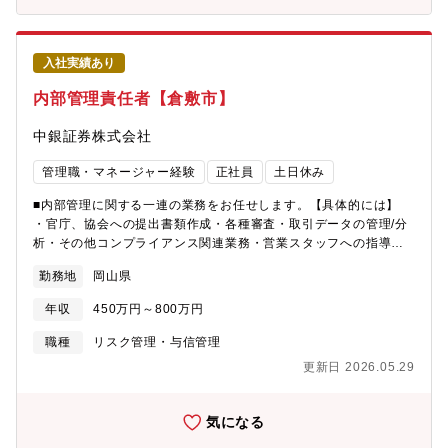
入社実績あり
内部管理責任者【倉敷市】
中銀証券株式会社
管理職・マネージャー経験
正社員
土日休み
■内部管理に関する一連の業務をお任せします。【具体的には】
・官庁、協会への提出書類作成・各種審査・取引データの管理/分
析・その他コンプライアンス関連業務・営業スタッフへの指導・
教育 等【募集背景】 営業4拠点へ内部管理責任者を配属していま
勤務地
岡山県
す。後任者および将来的な後継者を育成するため、長期的に就業
していただける内部管理責任者、または営業管理部署の経験者の
年収
450万円～800万円
方を募集したいと考えています。 【教育体制】 経験豊富な職員も
多数在籍しているため、入社後しっかりと業務を覚えていただけ
職種
リスク管理・与信管理
る環境が整っています。
更新日 2026.05.29
気になる