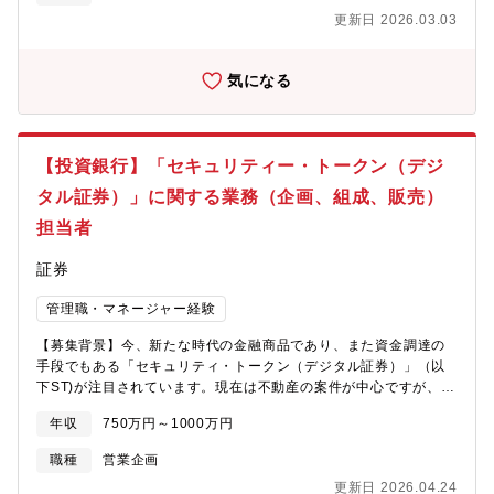
用、生産性向上ツールの開発・導入、デジタル情報プラットフォ
更新日 2026.03.03
ームの構築、ITインフラの整備と運用、ITヘルプデスクの運用を行
っている。近年は、クラウドサービス、AIツール、RPA、BIツー
ルなどを駆使してIBビジネスの生産性を高めることが急務である
気になる
と共に、限られた人員でより成果を上げるための分析・仕組み化
等を提供し、IBのビジネス戦略の実現をサポートすることが求め
られている。一方で、金融機関の中でも特に情報管理が厳格であ
るIBにおいては、インサイダー情報を含む案件情報へのアクセス
【投資銀行】「セキュリティー・トークン（デジ
権管理が極めて重要な要素であり、監査上の要求もグローバルに
年々高まっており、ITを活用して常に適切なアクセス権が付与さ
タル証券）」に関する業務（企画、組成、販売）
れた状態を効率的に維持することも求められている。執務室は大
担当者
手町のIB企画部内で、IB企画部社員、アプリケーション系IT部
署、IBヘルプデスク、インフラ系IT部署（協力会社含む）のメン
証券
バーが常勤している。 Responsibility：日本IBの業務効率化・デ
ジタル変革を加速するため、経営や現場の課題を可視化し、最新
管理職・マネージャー経験
のIT技術やサービス、トレンドを踏まえた解決策を企画し、シス
テムの導入・開発プロジェクトをビジネスサイドのリードとして
【募集背景】今、新たな時代の金融商品であり、また資金調達の
推進する。主には、BAとして自社開発アプリケーションの要件定
手段でもある「セキュリティ・トークン（デジタル証券）」（以
義・プロジェクト管理、RPA開発、外部ベンダー製品の導入にお
下ST)が注目されています。現在は不動産の案件が中心ですが、こ
けるカスタマイズ・導入審査プロセスの管理、開発・導入したア
れから様々な資産がトークン化され、利用される領域やその取扱
プリケーションの利用促進等を行う。日本IBの全体像を俯瞰し、
年収
750万円～1000万円
額も拡大していくと期待されています。当社はその将来性に着目
業務プロセスや働き方をゼロベースで再設計し、生成AIを活用し
し、早くからこの事業分野に注力して参りました。本事業分野を
職種
営業企画
た抜本的な変革を実現することが期待されている。フロント部署
更に伸長させていくにあたり、本業務にかかる担当者を募集しま
へのヒアリングに加え、AI関連部署、国内外のIT関連部署、IB企
更新日 2026.04.24
す。専門性を磨き、ぜひ中長期的に活躍いただきたいと考えてお