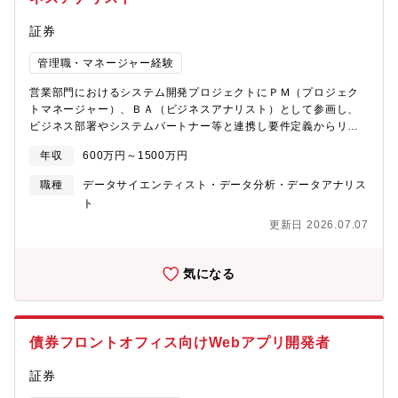
推進に貢献することが期待されています。エンジニアは、担当や
役割を固定することなく様々な内製開発やプロジェクトに携わっ
証券
ています。チーム内のコミュニケーションは主に日本語ですが、
多国籍なメンバーで構成されており、英語を使う場面もありま
管理職・マネージャー経験
す。【役割/主な責任】エンジニアチームでは、スタートアップ的
営業部門におけるシステム開発プロジェクトにＰＭ（プロジェク
なカルチャーのもと、並行して複数の開発やプロジェクトを手掛
トマネージャー）、ＢＡ（ビジネスアナリスト）として参画し、
けています。社内にはDevOpsツールの環境が整っており、
ビジネス部署やシステムパートナー等と連携し要件定義からリリ
JIRA、Confluence、GitLab、Jenkins、Ansible、Selenium等
ースまでの業務を担当いただきます。また、リリース後は、担当
を使って、デプロイやテストを自動化したアジャイルな開発手法
年収
600万円～1500万円
システムに関する問い合わせやシステム障害時の対応などの維持
を採用しています。チームでは、リテールビジネス関連システム
管理業務も担っていただきます。・ビジネス・ユーザー部門との
の開発チームを率いる開発リードを募集します。・東京を起点
職種
データサイエンティスト・データ分析・データアナリス
案件企画立案・業務検討、IT実装検討・プロジェクト計画からリ
に、グローバルで実装するためのクライアントおよび Web ベース
ト
リースまでの進捗管理、リスク・課題管理、関係者との調整を含
のアプリケーションの両方の新規および保守のアプリケーション
更新日 2026.07.07
むプロジェクト管理全般・要件定義、概要設計、及びドキュメン
開発の管理し、ソリューションはすべて自社開発によるDevOpsを
ト作成・総合テスト計画やリリース計画の策定及び実行管理・シ
利用したAgileな方法論を適用します。・Spring Boot、
ステムパートナー管理【配属部署】リテールIT部 40名程リテー
Angular、およびReactなどのフルスタック技術を使用したアプリ
気になる
ルIT部は、営業部門におけるシステム及びビジネスプロセスの企
ケーション開発・オフィス時間内に直接RTB/L3サポートを提供
画・開発を担っており、ビジネスと一体となって、営業部門のビ
し、アプリケーションの開発者としての責任と役割を実行。・利
ジネス拡大に貢献しております。具体的には、営業部門ではＫGＩ
害関係者とビジネス要件を擦り合わせ・関係部署と連携し、タイ
として「2025年3月期 税前利益1,100億円～1,300億円」を掲
ムリーにそれらを取りまとめ。・プロジェクト管理手法を適用
債券フロントオフィス向けWebアプリ開発者
げ、その達成に向け以下の３つの戦略を推進しており、これらの
し、スケジュールに従ってプロジェクトを確実に実行できるよう
実現に向け、システム企画・開発を行っております。＜３つの戦
にマイルストーンの決定とマネジメントへの報告。・テストケー
証券
略＞・領域ビジネスの強化（領域別戦略の推進、各領域の生産性
スを管理する責任ある開発者として行動し、SIT/E2E/UAT などの
向上、職域強化による顧客基盤拡大）・デジタル戦略（デジタル