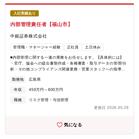
入社実績あり
内部管理責任者【福山市】
中銀証券株式会社
管理職・マネージャー経験
正社員
土日休み
■内部管理に関する一連の業務をお任せします。【具体的には】
・官庁、協会への提出書類作成・各種審査・取引データの管理/分
析・その他コンプライアンス関連業務・営業スタッフへの指導・
教育 等【募集背景】 営業4拠点へ内部管理責任者を配属していま
勤務地
広島県
す。後任者および将来的な後継者を育成するため、長期的に就業
していただける内部管理責任者、または営業管理部署の経験者の
年収
450万円～800万円
方を募集したいと考えています。 【教育体制】 経験豊富な職員も
多数在籍しているため、入社後しっかりと業務を覚えていただけ
職種
リスク管理・与信管理
る環境が整っています。
更新日 2026.05.29
気になる