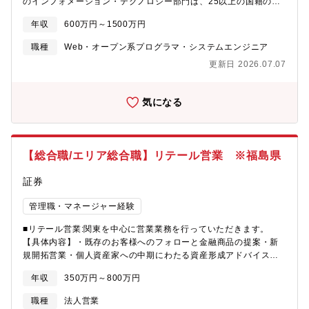
のインフォメーション・テクノロジー部門は、25以上の国籍のメ
しており、全く同じ経験がなくても、他の開発にて活躍されてい
ンバーが在籍する多様な環境であり、日本のリテール・ウェルス
る方であれば歓迎いたします。学ぶ意欲の強い方に適した環境を
年収
600万円～1500万円
マネジメントビジネス、グローバルホールセール（グローバルマ
整えており、プロジェクトで使用する技術に限らず様々な学ぶ機
ーケッツとインベストメントバンキング）において、テクニカル
職種
Web・オープン系プログラマ・システムエンジニア
会が用意されています。また、英語は必須ではありませんが、業
サポート、アプリケーション開発、システム変更などの業務に従
務内で英語を使用する機会があり、英語力を伸ばしたい方にも適
更新日 2026.07.07
事しています。野村グループは、充実した福利厚生、トレーニン
した環境になっています。
グやスキルアップの機会を提供し、ダイバーシティー、エクイテ
ィとインクルージョンの推進、従業員の健康とウェルビーイング
気になる
を重視しています。野村ホールディングスIT戦略部は、野村グル
ープ全体で効率的なIT業務オペレーションを実現し、ITのグループ
運営を確立するための活動を行っています。また、野村グループ
全般のビジネスを更にスケールアップするために、生成AI等の技
【総合職/エリア総合職】リテール営業 ※福島県
術を起点としたデジタル化を促進し、人＋AIによる新しいオペレ
ーションモデルを企画・提案・推進します。【職務内容】野村ホ
証券
ールディングスのIT戦略部デジタル企画推進課では、生成AIの利
活用を推進するAI CoE（Center of Excellence）、Technology
管理職・マネージャー経験
Initiative Group、及びData Science Initiativeなど、先進的なテ
クノロジーを利活用し、ビジネス部門とのパートナーシップを通
■リテール営業:関東を中心に営業業務を行っていただきます。
じて、様々なAI/DXサービスをビジネス部門と共同開発していま
【具体内容】・既存のお客様へのフォローと金融商品の提案・新
す。本ポジションでは、IT戦略部デジタル企画推進課の一員とし
規開拓営業・個人資産家への中期にわたる資産形成アドバイス※
て、生成AIやテクノロジーを活用したアプリケーションやサービ
勤務地はお住まいを考慮し、決定いたします。
スのPOC、開発などを推進する人材を募集します。
年収
350万円～800万円
職種
法人営業