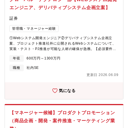
エンジニア、デリバティブシステム企画立案】
証券
管理職・マネージャー経験
①Webシステム開発エンジニア②デリバティブシステム企画立
案、プロジェクト推進社外に公開されるWebシステムについて、
実装・テスト・PJ推進が可能な人材の確保が急務。【必須要件※
続き】■インフラ・クラウド・Azure等を用いたクラウドアーキテ
年収
600万円～1300万円
クチャの構成経験。・ITベンダーにて顧客へのクラウド導入経験■
クオンツ経験者・銀行・証券会社等でクオンツ業務経験が3年以
職種
社内SE
上・IT業務への意欲■マーケットシステム開発経験者・銀行・証券
更新日 2026.06.09
会社等で金利系商品・デリバティブのシステム開発（実装経験）
を5年以上。■フロント（トレーディング関連）～ミドル・バック
まで含める。■ポテンシャル採用・大学院卒・数理工系専攻・メー
気になる
カー/IT等で開発/研究職に従事■共通要望事項・一般公開されてい
るWebシステムの構築経験が望ましい。・本番リリースにつなが
る開発経験。・アプリケーション開発に関する全般的な知識と新
たな学習、チャレンジへの意欲・証券会社での内製開発経験■シス
【マネージャー候補】プロダクトプロモーション
テムの多様化・高度化が進むグローバル・マーケッツにおいて、
デリバティブ業務を理解し、プロジェクトを企画、遂行をするこ
（商品企画・開発・案件推進・マーケティング業
とのできる人材の確保が急務。②デリバティブシステムに関する