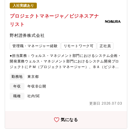
メント部門における各種システムのエンハンス開発（サービス改
入社実績あり
善・制度対応など）や、担当システムに関する問合せ・システム
障害時対応などの維持管理業務を担当いただきます。現在、ウェ
プロジェクトマネージャ／ビジネスアナ
ルス・マネジメント部門では100以上証券業務システムが稼働して
リスト
おり、それら既存のシステムのエンハンス対応および維持管理の
プロジェクトマネージャー、プロジェクトリーダーを担っていた
野村證券株式会社
だきます。既存システムの維持管理は社外のシステムパートナー
が長く担当しており、システムパートナーと一体となってプロジ
管理職・マネージャー経験
リモートワーク可
正社員
ェクト対応していただくことになります。エンハンス開発にて一
定の実績を積まれた方には大規模新規開発やアジャイル開発にも
●担当業務：ウェルス・マネジメント部門におけるシステム企画・
チャレンジいただく機会もご提供しています。【責務】●ビジネ
開発業務ウェルス・マネジメント部門におけるシステム開発プロ
ス・ユーザー部門との案件企画立案●業務検討、IT実装検討、及び
ジェクトにＰＭ（プロジェクトマネージャー）、ＢＡ（ビジネス
ドキュメント作成●システムパートナーへのシステム対応依頼およ
アナリスト）として参画し、ビジネス部署やシステムパートナー
び受入●プロジェクト管理全般、進捗管理、課題管理、品質管理、
勤務地
東京都
等と連携し要件定義からリリースまでの業務を担当いただきま
関係者との調整等●ユーザ部門からのシステム問合せおよび障害対
す。また、リリース後は、担当システムに関する問い合わせやシ
応
年収
年収非公開
ステム障害時の対応などの維持管理業務も担っていただきます。●
責務・ビジネス・ユーザー部門との案件企画立案・業務検討、IT
職種
社内SE
実装検討・プロジェクト計画からリリースまでの進捗管理、リス
更新日 2026.07.03
ク・課題管理、関係者との調整を含むプロジェクト管理全般・要
件定義、概要設計、及びドキュメント作成・総合テスト計画やリ
リース計画の策定及び実行管理・システムパートナー管理【配属
気になる
部署】ウェルス・マネジメントIT部 ウェルス・マネジメントIT部
は、ウェルス・マネジメント部門におけるシステム及びビジネス