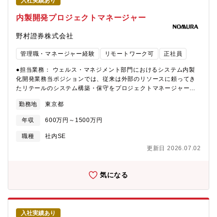
入社実績あり
内製開発プロジェクトマネージャー
野村證券株式会社
管理職・マネージャー経験
リモートワーク可
正社員
●担当業務： ウェルス・マネジメント部門におけるシステム内製
化開発業務当ポジションでは、従来は外部のリソースに頼ってき
たリテールのシステム構築・保守をプロジェクトマネージャーと
して内製化することがミッションです。具体的には、内製開発案
勤務地
東京都
件を企画し、ビジネス部署と一体となって要件を決め、継続的に
バージョンアップを行うなど、スピード感のある内製開発を推進
年収
600万円～1500万円
していただきます。加えて、本番稼働後のユーザーサポートもシ
ステム担当として行っていただきます。また、既存システムを内
職種
社内SE
製化に作り替えていく活動も同時並行にて実施頂きます。ビジネ
更新日 2026.07.02
ス部門と緊密なコミュニケーションを取りながら要件を定めてい
く為、ビジネスアナリストの役割も担って頂きます。特徴とし
て、内製開発においては、開発者が多国籍なメンバーで構成され
気になる
ている点や海外開発拠点とのやり取りも発生するため、英語を使
う場面もあります。●責務・ビジネス・ユーザーとの案件企画立
案・業務検討、IT実装検討・内製開発計画作成・内製開発の推
進、品質確保・デリバリー計画策定と実行・その他、プロジェク
入社実績あり