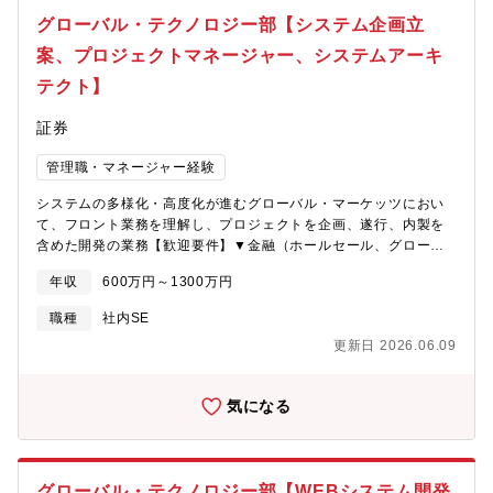
報システム監査人）、CISM（公認情報セキュリティマネージャ
グローバル・テクノロジー部【システム企画立
ー）など
案、プロジェクトマネージャー、システムアーキ
テクト】
証券
管理職・マネージャー経験
システムの多様化・高度化が進むグローバル・マーケッツにおい
て、フロント業務を理解し、プロジェクトを企画、遂行、内製を
含めた開発の業務【歓迎要件】▼金融（ホールセール、グローバ
ルマーケッツ）に関する基本的な知識▼クラウド、AI、RPA等の
年収
600万円～1300万円
導入プロジェクト経験やそれらに関する知見▼アジャイルでの開
発経験、知見
職種
社内SE
更新日 2026.06.09
気になる
グローバル・テクノロジー部【WEBシステム開発