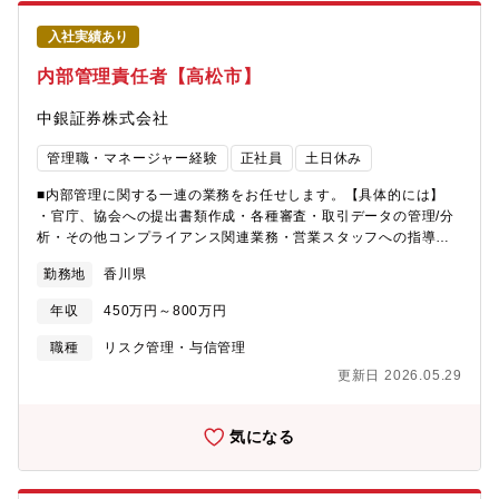
入社実績あり
内部管理責任者【高松市】
中銀証券株式会社
管理職・マネージャー経験
正社員
土日休み
■内部管理に関する一連の業務をお任せします。【具体的には】
・官庁、協会への提出書類作成・各種審査・取引データの管理/分
析・その他コンプライアンス関連業務・営業スタッフへの指導・
教育 等【募集背景】 営業4拠点へ内部管理責任者を配属していま
勤務地
香川県
す。後任者および将来的な後継者を育成するため、長期的に就業
していただける内部管理責任者、または営業管理部署の経験者の
年収
450万円～800万円
方を募集したいと考えています。 【教育体制】 経験豊富な職員も
多数在籍しているため、入社後しっかりと業務を覚えていただけ
職種
リスク管理・与信管理
る環境が整っています。
更新日 2026.05.29
気になる