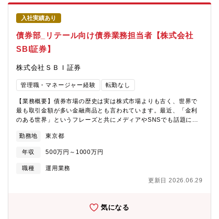
プロセスの企画・開発において、ビジネスとテクノロジーを繋ぐ
重要な役割を担っており、ビジネスと一体となって、ウェルス・
入社実績あり
マネジメント部門のビジネス拡大に貢献しています。現在、当社
のウェルス・マネジメント部門のシステムを取り巻く環境は、大
債券部_リテール向け債券業務担当者【株式会社
きな変換点を迎えております。これまで、ビジネス領域ごとに個
SBI証券】
別最適化されてきたシステムを、今後、グローバル基準に標準化
していきます。また、べンダー・マネジメント・モデルから内製
株式会社ＳＢＩ証券
化へ開発モデルをシフトしていきます。標準化することで、レガ
シー・固有技術からの脱却によるコスト削減、野村グループにお
管理職・マネージャー経験
転勤なし
けるノウハウを活用することで運用効率化を目指します。更に、
内製化を進めることで、品質・コストをコントロール可能とし、
【業務概要】債券市場の歴史は実は株式市場よりも古く、世界で
ビジネススピードの向上に寄与します。部内において必要となる
最も取引金額が多い金融商品とも言われています。最近、「金利
人員も多様化することから、このたび人材募集を行っておりま
のある世界」というフレーズと共にメディアやSNSでも話題にな
す。
り始めている債券ですが、認知度はまだまだ低く、幅広い層にお
勤務地
東京都
いてリテラシーの向上が求められている商品のひとつです。ま
た、金利上昇を背景にこの2,3年でリテール向け外債ビジネスは飛
年収
500万円～1000万円
躍的に拡大しましたが、株式や投信に比べると債券の投資経験者
数はいまだ圧倒的に少ないというのが現実です。この大きな可能
職種
運用業務
性を秘めた債券市場において、SBI証券の強みである業界No.1の
更新日 2026.06.29
顧客基盤と国内最先端のデジタル・プラットフォームを最大限活
かしながら、債券の魅力を伝える仕事を一緒にしてみませんか？
【業務内容】・債券オペレーション（発注、約定、決済等の業務
気になる
遂行）・債券在庫管理（適切な在庫量の維持、リスク管理）・債