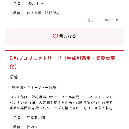
ンを提供し、地域社会、お客さまのあらゆる課題解決に取組み、
年収
400万円～
地域社会の成長と発展に貢献することを目指しています。・その
中で当社の主な業務として、広島銀行との連携でお客さまの目的
職種
個人営業・訪問販売
に応じた資産ポートフォリオ提案や顧客の信任獲得を企図したア
更新日 2026.05.05
フターフォローを実施することで、顧客の最善の利益に資するよ
う取り組んでいます。
気になる
BA/プロジェクトリード（生成AI活用・業務効率
化）
証券
管理職・マネージャー経験
IB企画部は、野村證券のホールセール部門でインベストメント・
バンキング（IB）の業務を支える企画・戦略立案を行う部署で、
複数の専門性を持ったグループで構成されており、今回人材を募
集するデジタルITグループは、デジタル化・IT活用・運用の推進を
年収
年収非公開
通じて日本IBの業務を支えている。具体的には日本IB内のデジタ
ル・マーケティングの推進、CRM（Salesforce）の追加開発・運
職種
社内SE