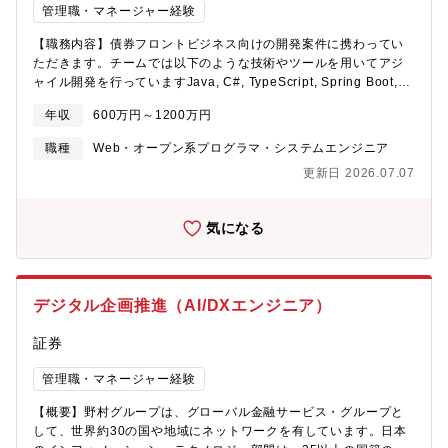
テストケースをレビューし、システム実装のテストを計画および
管理職・マネージャー経験
マーケティング強化、デジタル活用によるパートナーの生産性向
管理。・フロントおよびミドル オフィス、決済システム、参照デ
上、デジタル完結による付加価値の提供）・アライアンス戦略
ータ、インフラストラクチャ、およびその他のIT 関連部署との連
【職務内容】債券フロントビジネス向けの開発案件に携わってい
（地方銀行等との連携を通じた顧客基盤、ストック資産の拡大）
携などパートナー テクノロジー部門とコラボレーション。・プロ
ただきます。チームでは以下のような技術やツールを用いてアジ
ジェクトの実行の一環として、ソフトウェア開発ライフ サイクル
ャイル開発を行っていますJava, C#, TypeScript, Spring Boot,
(SDLC) の方法論を実行。・変更管理、変更分析、フロントツー
Angular, MS SQL, Linux (RHEL), Windows server, JIRA,
バックのテスト等、各種調整を支援。・最新のプログラミング技
年収
600万円～1200万円
Confluence, GitLab, Jenkins, Ansible, Podman想定される職
術をフルに活用し、コード レビューを実施し、ゲートキーパーと
責：・債券ビジネスのシステム設計・開発・DevOps形式での本番
職種
Web・オープン系プログラマ・システムエンジニア
して開発メンバーを指導。・継続的な改善を推奨し、貢献を目的
運用の枠組みの設計・運用・Mock を利用したユーザーとのコミュ
として、範囲内のアプリケーションのGUIと機能仕様の継続的な分
更新日 2026.07.07
ニケーション・要件決定・チームの開発環境、CI/CD 環境の改
析を積極的にサポート。・アジャイルおよび DevOps 方法論を利
善・リリース手順、仕組の作成・実施・DevOpsパイプラインの構
用した開発/Agileコーチとして、チームメンバーに対して指導。
築・本番システムサポート及びユーザーサポート【募集背景】
気になる
我々のチームでは、野村證券本社の日本の債券ビジネスと協業
し、アジャイル開発手法にて、野村證券の中の多数の部署にまた
がる債券に関わるビジネスのデジタルトランスフォーメーション
を行っております。野村證券では、大きくホールセール向けのビ
デジタル企画推進（AI/DXエンジニア）
ジネスとリテール向けのビジネスに分かれていますが、我々のチ
ームではホールセールとリテールの垣根を超えたユーザーにe-ト
証券
レーディングシステムなど複数の内製システムを提供し、ビジネ
スキャパシティの飛躍的な増大とお客様のユーザーエクスペリエ
管理職・マネージャー経験
ンスの向上を行い、ビジネスにおける価値を提供し続けていま
す。現在、チームの拡大に伴い、情報技術に精通した開発者を積
【概要】野村グループは、グローバル金融サービス・グループと
極的に採用しています。アジャイルによるモダンなWebアプリケ
して、世界約30の国や地域にネットワークを有しています。日本
ーション開発が中心ですが、長期的な視点でポテンシャルを重視