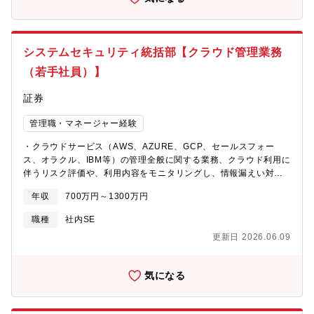
システムセキュリティ統括部【クラウド管理業務
（若手社員）】
証券
管理職・マネージャー経験
・クラウドサービス（AWS、AZURE、GCP、セールスフォー
ス、オラクル、IBM等）の管理全般に関する業務、クラウド利用に
伴うリスク評価や、利用内容をモニタリングし、情報漏えい対策
等の企画、運用を行う業務 《主な業務内容》・クラウドサービ
年収
700万円～1300万円
ス利用時における審査・導入支援、管理プロセス整備、クラウド
利用モニタリング等、クラウドに関するガバナンス強化策の推進
職種
社内SE
《想定ポジション》若手・メンバークラス【歓迎要件】▼金融機
更新日 2026.06.09
関でのパブリッククラウド開発経験もしくはIT業務経験▼システ
ム用語やコンセプト等を平易な言葉で説明できるスキル※以下の
ような情報セキュリティ資格を有していれば尚可▼ベンダー系ク
気になる
ラウドセキュリティ資格▼情報処理技術者（高度）、情報処理安
全確保支援士、CISSP（セキュリティプロフェッショナル認定資
格）、CCSP（クラウドセキュリティ認定資格）、CISA（公認情