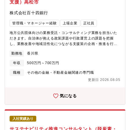
支援）高松市
興、商社⇒地場産業振興、広告代理店⇒地域プロモーション、不
動産デベロッパー⇒まちづくり、技術士＆設計士⇒地域インフ
株式会社百十四銀行
ラ・産業支援 など多様な専門性を活かせるポジションです。
★「営業」ではなく企画・プロデュース型の仕事となります。既
管理職・マネージャー経験
上場企業
正社員
存商品の販売ではなく、地域や自治体の課題を把握し、新たな施
策や事業を企画する課題解決型のポジションです。
地方公共団体向けの業務受託・コンサルティング業務を担当いた
だきます。自治体が抱える政策課題や行政運営上の課題を把握
し、業務改善や地域活性化につながる支援策の企画・推進を行う
ポジションです。具体的に、【自治体向け支援業務】■地方公共団
勤務地
香川県
体との業務受託に関する企画・推進■行政課題の把握・分析■政策
実現に向けた支援策の検討【公共分野におけるソリューション企
年収
500万円～700万円
画】■自治体業務の効率化・高度化支援■業務改善提案■関係部署・
外部機関との調整【地域創生プロジェクト推進】■自治体との連携
職種
その他の金融・不動産金融関連の専門職
施策推進■地域課題解決に向けた企画立案※地方公共団体のパート
更新日 2026.08.05
ナーとして、地域社会の発展を支える公共領域専門ポジションで
す。
気になる
入社実績あり
サステナビリティ推進コンサルタント（脱炭素・