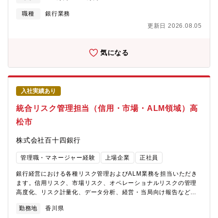
【為替リスク対応支援】■為替変動リスクの分析■為替デリバティ
ブ商品の提案■顧客ニーズに応じたソリューション提供【営業店支
職種
銀行業務
援】■営業店からの案件相談対応■外為取引推進支援■外為関連業務
更新日 2026.08.05
の情報提供・教育【外為業務企画・改善】■外為収益向上施策の企
画■業務プロセス改善■運営効率化・コスト削減施策の検討※国際
金融の専門性を活かし、地域企業の海外展開を支える重要なポジ
気になる
ションです。ーーーーーーーーーーーーーーーーーーーーーー
【魅力】★外為専門性を活かした提案型業務に携われます。単な
る外国為替事務ではなく、法人顧客の課題を把握し、為替リスク
ヘッジ、海外送金、貿易関連サービスなど最適なソリューション
入社実績あり
を提案が可能。★法人営業と専門性を掛け合わせたキャリア形成
可能。営業店や法人担当者と連携しながら、外為領域の専門知識
統合リスク管理担当（信用・市場・ALM領域）高
を活かして顧客支援を行います。法人金融経験を活かしながら、
松市
国際金融分野の専門性を高められます。★海外ビジネス支援とい
う社会的価値の高い仕事。地域企業の海外展開、輸出入取引、海
株式会社百十四銀行
外現地法人との資金連携など、地域企業の成長を支える重要な役
割を担います。★外為業務の高度化・企画にも携われます。顧客
管理職・マネージャー経験
上場企業
正社員
提案だけではなく、外為収益向上に向けた営業企画、営業店支
援、業務プロセス改善にも関わることができます。
銀行経営における各種リスク管理およびALM業務を担当いただき
ます。信用リスク、市場リスク、オペレーショナルリスクの管理
高度化、リスク計量化、データ分析、経営・当局向け報告などを
通じ、銀行全体のリスク管理体制強化を推進するポジションで
勤務地
香川県
す。具体的に、【統合リスク管理】■信用リスク管理■市場リスク