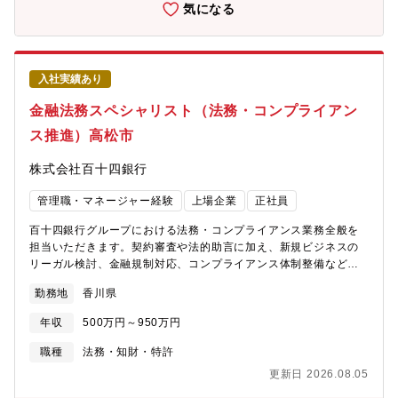
析テーマ選定、データ加工、モデル構築、結果報告、施策実行・
気になる
効果検証まで一連のプロセスを担当いただきます。ビジネス成果
につながるデータ活用を実践できます。★金融×データサイエンス
という希少領域で専門性を高められます。金融業界特有の大量か
つ多様なデータを扱いながら、統計解析・機械学習・データ可視
入社実績あり
化などのスキルを活かせます。★経営・営業部門と近い距離で分
析可能。分析結果を単にレポートするだけではなく、各部門と連
金融法務スペシャリスト（法務・コンプライアン
携しながら課題解決策を提案いただきます。データサイエンスと
ス推進）高松市
ビジネス両面の経験を積むことができます。★地方銀行の変革を
データ面から支えることとなります。データドリブン経営への転
株式会社百十四銀行
換を進める中核人材として、銀行全体の意思決定高度化に関われ
ます。
管理職・マネージャー経験
上場企業
正社員
百十四銀行グループにおける法務・コンプライアンス業務全般を
担当いただきます。契約審査や法的助言に加え、新規ビジネスの
リーガル検討、金融規制対応、コンプライアンス体制整備など、
銀行経営を支える幅広い法務業務に携わるポジションです。具体
勤務地
香川県
的に、【金融法務・契約対応】■契約書レビュー・ドラフト作成■
各種取引スキームの法的整理■新規サービス・提携案件のリーガル
年収
500万円～950万円
チェック【コンプライアンス体制整備】■社内規程・管理体制の企
画運用■コンプライアンス施策の推進■ガバナンス強化対応【金融
職種
法務・知財・特許
規制・リスク対応】■金融法制改正への対応■当局規制・監督指針
更新日 2026.08.05
への対応■法務リスク管理【外部専門家連携】■外部弁護士との調