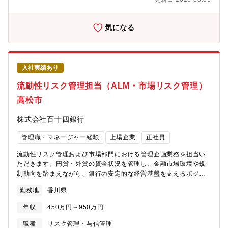
運用改善※市場環境の変化を捉えながら、銀行の資産運用戦略を
担う専門ポジションです。ーーーーーーーーーーーーーーーーー
ーー【魅力】★幅広い金融商品を扱い、運用専門性を高められま
気になる
す。債券、株式、投資信託、デリバティブ、外国為替など、多様
な金融商品を対象に運用業務を経験できます。市場分析力や投資
判断力をさらに高められる環境です。★地方銀行ならではの裁量
ある運用業務。地域金融機関の運用部門として、収益性・安全
入社実績あり
性・流動性のバランスを考慮しながら、銀行ポートフォリオ運営
に関わることができます。★市場分析から新たな運用手法の企画
流動性リスク管理担当（ALM・市場リスク管理）
まで携われます。単なる売買執行だけではなく、市場調査、投資
高松市
戦略立案、新規運用手法の検討など、運用高度化に向けた企画業
務にも携われます。★金融市場の専門家としてキャリア形成でき
株式会社百十四銀行
ます。銀行・証券会社・運用会社で培った市場運用経験を活か
し、マーケットのプロフェッショナルとして専門性を磨くことが
管理職・マネージャー経験
上場企業
正社員
できます。
流動性リスク管理および市場部門における管理企画業務を担当い
ただきます。円貨・外貨の資金状況を管理し、金融市場環境や規
制動向を踏まえながら、銀行の安定的な経営基盤を支えるポジシ
ョンです。具体的に、【流動性リスク管理】■円貨・外貨の流動性
勤務地
香川県
管理■資金繰り状況の把握・分析■リスク管理高度化に向けた企画
【金融当局対応】■定例報告資料の作成■規制・監督対応■関係部署
年収
450万円～950万円
との調整【市場部門管理】■市場部門の損益予想■予算策定・管理■
実績分析【業務高度化】■Excel等を活用したデータ加工・分析■
職種
リスク管理・与信管理