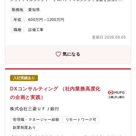
組み中です。・次期中計のプロジェクトにも参画いただきます。
だきます。■多様な用途・規模の銀行施設について、新築・改修・
【募集背景】丸の内本館の建替、店舗再編等による取扱案件量の
勤務地
愛知県
移転・日常管理のフェーズで、企画・設計・工事管理・建物運営
増加のため【組織】・総務部管財グループ 約50名（管財事務の
等、幅広い業務に従事。■設計事務所や工事会社・ビル管理会社等
担い手を含む）～多様な人材が在籍（20代後半から60代前半ま
年収
600万円～1200万円
を指導し、プロジェクト推進・マネジメント業務を期待。【入行
で、30代と40代が中心）、キャリア採用が過半数・総務部にはフ
後1～2年目の日常業務イメージ】・銀行施設の設備更新、内外装
ァシリティ全般の企画業務や不動産の賃貸借・売買管理を行うグ
職種
設備工事
改修、維持管理業務に関する企画・立案・工事管理 ・工事・維
ループもあり・柔軟に異動しながら様々な業務を経験可能。総務
更新日 2026.08.05
持管理全般の予算策定・店舗戦略等に沿ったインフラ整備 ・災
部の他のグループに異動実績もあり【総務部管財グループのミッ
害対策に関するインフラ面の企画・立案・実行 ・主要施設の中
ション】主に建物設備の保守管理、新築時の設計施工の管理推
長期修繕計画策定及び具体化【働き方】・現場頻度（打合せ・現
進、レイアウト変更等を担当。国内中心の支店、本部ビル、デー
気になる
地確認等）は最大で週の半分程度・出社頻度は4～6割。出社しな
タセンター、研修所、寮・社宅等、約500物件を所管するグループ
い日は在宅勤務またはサテライトオフィス勤務。柔軟な働き方を
です。各メンバーが担当の物件を持ちつつ、専門領域を相互補完
自ら推進。・電子端末と働き方：各自iPhoneとポータブルなラッ
しながら運営しています。担当物件については、ご自身の専門性
プトップ型PCが貸与され、様々な場所で勤務可能・休暇関連：ほ
を活かしつつ、専門外のマターに関する一次対応業務もあり、幅
入社実績あり
ぼ全員が有休を年度16日以上取得、2歳未満の子がいる男性ほぼ全
広い知見が身に付きます。
員が約1ヶ月の育児参画を目的とした休業・休暇を取得【キャリア
DXコンサルティング （社内業務高度化
パスイメージ】・入行後1年目：管財グループにて担当物件を持
の企画と実践）
ち、業務の一連の流れや全体像をキャッチアップ・入行後2～3年
目：管財グループのプロジェクト企画業務に携わる（例：東名阪
株式会社三菱ＵＦＪ銀行
共通の設備更改施策、工事体制を整備する企画、等）・入行後3年
目～：経験と志向に応じ、同グループはもちろんのこと、ファシ
管理職・マネージャー経験
リモートワーク可
リティに関わる他部署でご経験を積むことも可能【魅力】・メガ
バンクとしての事業規模・物件数に関わることができます。・不
副業制度あり
動産購入から建物建設、維持管理まで様々な工程に関わることが