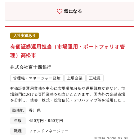
ナンス強化【新技術活用・DX推進】■クラウド技術活用■スマホア
プリ開発支援■ローコード・ノーコード活用による業務効率化■生
気になる
成AI活用施策の企画推進※金融インフラを守りながら、新しい技
術で銀行業務を変革していくIT中核ポジションです。ーーーーー
ーーーーーーーーーーーーーーーーーーーー【魅力】★大規模金
融システムの上流工程に関われます。基幹システム、クラウド基
入社実績あり
盤、ネットワーク、業務アプリケーションなど、銀行IT全体を対
象に企画・改善・推進を行います。ベンダー任せではなく、ユー
有価証券運用担当（市場運用・ポートフォリオ管
ザー側としてシステム戦略を描くことができます。★金融×最新技
理）高松市
術の融合に挑戦できます。クラウド活用、スマホアプリ、ローコ
ード・ノーコード、生成AIなど、新しい技術を銀行業務へ適用す
株式会社百十四銀行
る企画にも携われます。★サイバーセキュリティ・ITリスク領域
にも関われます。金融機関に不可欠なサイバーセキュリティ対策
管理職・マネージャー経験
上場企業
正社員
やシステムリスク管理にも携わり、安全性と利便性を両立したIT
基盤づくりを推進します。★金融IT人材として市場価値を高めら
有価証券運用業務を中心に市場環境分析や運用戦略立案など、市
れます。銀行基幹系、クラウド、セキュリティ、DXなど幅広い領
場部門における専門業務を担当いただきます。国内外の金融市場
域の経験を積み、金融IT領域のスペシャリストとして成長できま
を分析し、債券・株式・投資信託・デリバティブ等を活用したポ
す。
ートフォリオ運営を通じて、銀行収益の向上と安定的な資産運用
勤務地
香川県
を推進するポジションです。具体的に、【有価証券運用】■国内外
債券の運用■株式・投資信託等の運用■デリバティブを活用した運
年収
450万円～950万円
用【市場取引業務】■外国為替取引■市場性資金取引■ポジション管
理【市場分析・投資戦略】■金融市場調査■投資環境分析■運用方
職種
ファンドマネージャー
針・戦略検討【運用高度化】■新規運用手法の検討■リスク管理・
更新日 2026.08.05