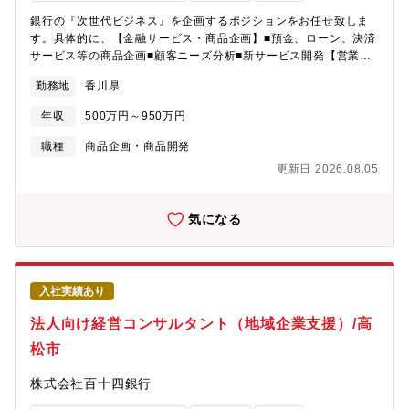
件定義、そこから社内情シス部署、もしくは、外部ベンダーと連
銀行の『次世代ビジネス』を企画するポジションをお任せ致しま
携して見積を作成。各種行内手続きを経てテスト・リリースまで
す。具体的に、【金融サービス・商品企画】■預金、ローン、決済
のプロジェクト推進 ・ビジネスアナリスト(BA)：要件定義や事
サービス等の商品企画■顧客ニーズ分析■新サービス開発【営業戦
務・システム設計を主導（特定のソリューションについて、開発
略・DX推進】■営業効率化プロジェクト推進■デジタル活用施策の
標準や管理方針の策定や実装を担うケースもある）※経験に応じ
勤務地
香川県
企画■業務改革プロジェクト推進【店舗・チャネル戦略】■店舗ネ
て、チームメンバーの一員として、上記業務遂行に必要な、資料
ットワーク戦略立案■新店舗形態の企画■店舗再編・建替え計画
の作成、PoC実行、民主化ツールの開発等からスタートいただく
年収
500万円～950万円
【データ分析・戦略立案】■顧客データ分析■営業課題の抽出■改善
ことも可能です【魅力とキャリアパス】・組織規模の更なる拡大
施策の企画ーーーーーーーーーーーーーー★魅力★■商品企画から
職種
商品企画・商品開発
を進めており（今は約200名）、30代を中心とした風通しの良
導入・改善まで一気通貫で関われます。商品・サービスの企画立
い、フラットな組織です・中途採用も多く、全体の20～30％が中
更新日 2026.08.05
案だけではなく、社内プロジェクトの推進、現場への展開、効果
途採用者となり、今後更に拡大予定。DX人材に特化した人事制度
検証まで幅広く担当。自ら考えた企画を実際のサービスとして形
があります・服装は通年カジュ、在宅勤務は50％以上、休暇はも
にできる点が魅力です。■地域金融機関の変革をリードできます。
気になる
ちろん、男女問わず育休を取る方が多くいます・本募集枠外でも
店舗ネットワーク、デジタルチャネル、営業プロセスなど、銀行
AI/BIソリューション、データ基盤やDX人材育成、等といった業務
ビジネスそのものの変革に関わることが可能です。地域のお客さ
があり、希望すれば様々な経験を積む機会があります・またキャ
まとの接点をどう進化させるかを考える、重要な戦略ポジション
リアパスとして、各部でDXをけん引することやシステム本部で開
です。■豊富な顧客データを活用したデータドリブンな企画。銀行
発を担っていく等、様々な選択肢があります・経験に応じて、補
入社実績あり
が保有する顧客・取引データを分析し、新たなサービス企画や営
助業務からスタートいただく等、実践や研修・人材育成の機会を
業施策の立案につなげます。感覚や経験だけではなく、データに
法人向け経営コンサルタント（地域企業支援）/高
通じて、スキルアップを支援していきます【出社場所詳細】基本
基づいた意思決定を推進する役割となります。■幅広い専門性を活
的な出勤地は以下の通りです。・月曜日、金曜日：芝公園・水曜
松市
かせるキャリアポジションとなりますので、金融機関の商品企画
日：麹町
経験者、事業会社のサービス企画経験者、IT企業のプロジェクト
株式会社百十四銀行
マネージャー、DX推進担当、データ分析担当、店舗開発・不動産
企画経験をお持ちの方々のご応募をお待ちしています。