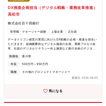
です。★企業ブランディング・広報戦略に関われます。単なる動
画制作ではなく、銀行の方針や施策を理解し、見る人に伝わるコ
DX推進企画担当（デジタル戦略・業務改革推進）
ンテンツへ落とし込む役割です。企業ブランド向上や社内コミュ
高松市
ニケーション強化に貢献できます。★安定した事業会社でクリエ
イティブスキルを活かせます。制作会社とは異なり、特定クライ
株式会社百十四銀行
アント案件ではなく、自社の魅力や社会的価値を発信する仕事で
す。長期的な視点でコンテンツ品質向上に取り組めます。★映像
管理職・マネージャー経験
上場企業
正社員
制作経験を活かして業務領域を広げられる。活かせる経験：映像
制作会社、放送業界、企業広報動画制作、YouTube・SNS動画制
データドリブン経営の実現に向けたDX戦略の企画・推進を担当い
作イベント映像制作 など、幅広いバックグラウンドを活用でき
ただきます。組織横断的なデジタル施策の企画、業務プロセス改
ます。
革、社員のデジタルリテラシー向上施策など銀行全体のデジタル
変革を推進するポジションです。具体的に、【DX戦略・施策企
勤務地
香川県
画】■デジタル活用方針・ロードマップ策定■DX施策の企画立案■
経営・各部門との調整【業務改革・デジタル化推進】■社内業務プ
年収
500万円～950万円
ロセスのデジタル化企画■顧客接点におけるデジタル施策推進■業
務改善プロジェクト推進【プロジェクトマネジメント】■関係部署
職種
その他のプロジェクトマネージャー
との合意形成■プロジェクト進行管理■外部ベンダーとの連携【デ
更新日 2026.08.05
ジタル人材育成】■社員向けデジタル教育施策の企画・実施■デジ
タルリテラシー向上活動の推進※銀行業務とデジタル技術を融合
し、組織全体の変革を推進する重要なポジションとなります。ー
気になる
ーーーーーーーーーーーーーーーー【魅力】★上流工程からDX戦
略に関われます。システム導入だけではなく、DX戦略策定、業務
課題の抽出、施策企画、実行推進まで幅広い担当が可能。経営・