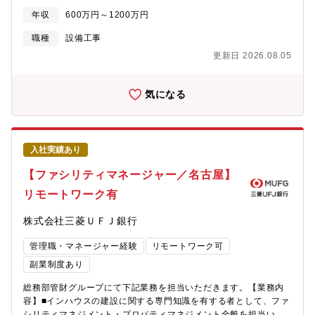
等、幅広い業務に従事。■設計事務所や工事会社・ビル管理会社等
年収
600万円～1200万円
を指導し、プロジェクト推進・マネジメント業務を期待。【入行
後1～2年目の日常業務イメージ】・銀行施設の設備更新、内外装
職種
設備工事
改修、維持管理業務に関する企画・立案・工事管理 ・工事・維
更新日 2026.08.05
持管理全般の予算策定・店舗戦略等に沿ったインフラ整備 ・災
害対策に関するインフラ面の企画・立案・実行 ・主要施設の中
長期修繕計画策定及び具体化【働き方】・現場頻度（打合せ・現
気になる
地確認等）は最大で週の半分程度・出社頻度は4～6割。出社しな
い日は在宅勤務またはサテライトオフィス勤務。柔軟な働き方を
自ら推進。・電子端末と働き方：各自iPhoneとポータブルなラッ
プトップ型PCが貸与され、様々な場所で勤務可能休暇関連：ほぼ
入社実績あり
全員が有休を年度16日以上取得、2歳未満の子がいる男性ほぼ全員
が約1ヶ月の育児参画を目的とした休業・休暇を取得【キャリアパ
【ファシリティマネージャー／名古屋】
スイメージ】・入行後1年目：管財グループにて担当物件を持ち、
リモートワーク有
業務の一連の流れや全体像をキャッチアップ・入行後2～3年目：
管財グループのプロジェクト企画業務に携わる（例：東名阪共通
株式会社三菱ＵＦＪ銀行
の設備更改施策、工事体制を整備する企画、等）・入行後3年目
～：経験と志向に応じ、同グループはもちろんのこと、ファシリ
管理職・マネージャー経験
リモートワーク可
ティに関わる他部署でご経験を積むことも可能【魅力】・メガバ
ンクとしての事業規模・物件数に関わることができます。・不動
副業制度あり
産購入から建物建設、維持管理まで様々な工程に関わることがで
総務部管財グループにて下記業務を担当いただきます。【業務内
きます。～近年のプロジェクト～・丸の内本館の建替、約半世紀
容】■インハウスの建設に関する専門知識を有する者として、ファ
ぶりのビックプロジェクトや店舗の次世代化に向けた改革に取り
シリティマネジメント・プロパティマネジメント全般を担当いた