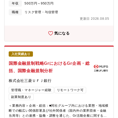
管理■オペレーショナルリスク管理■リスク管理手法の高度化
年収
500万円～950万円
【ALM業務】■金利・為替・流動性リスク管理■資産・負債管理■
コア預金管理【リスク分析・計量化】■各種リスク量計測■信用リ
職種
リスク管理・与信管理
スクアセット算出■与信ポートフォリオ分析■リスクモニタリング
更新日 2026.08.05
【レポーティング】■金融当局向け報告資料作成■行内経営向け資
料作成■分析結果の報告・提言※金融リスク管理の専門性を活か
し、銀行経営の高度化を支える中核ポジションです。ーーーーー
気になる
ーーーーーーーーーーーーーー【魅力】★ALM・金融リスク分析
の専門性を高められる事が可能。金利・為替・流動性リスクを踏
まえた資産負債管理（ALM）や、リスク量計測、ポートフォリオ
分析など、高度な金融分析業務に携われます。★データ分析・数
入社実績あり
理的アプローチを活用できます。リスク計量化、信用リスクアセ
ット算出、与信ポートフォリオ分析など、データを活用した定量
国際金融規制戦略GrにおけるGr企画・総
的なリスク管理に取り組めます。★経営・当局に近い立場で提言
括、国際金融規制分析
可能。行内経営層や金融当局向けのレポーティングを通じて、リ
スク管理の観点から経営判断を支援することができます。★金融×
株式会社三菱ＵＦＪ銀行
データ分析の専門キャリアを築けます。金融知識と分析スキルを
掛け合わせ、市場価値の高いリスク管理スペシャリストとして成
管理職・マネージャー経験
リモートワーク可
長できます。
副業制度あり
＜業務内容＞企画・総括：■同社グループ内における業態・地域横
断での幅広い関係部署及び社外関係者（国内外の業界団体・金融
当局等）との連携・協働・調整を通じた、Gr活動全般に関する企