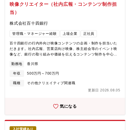
プロジェクトを推進します。一社単独では解決できない地域課題
映像クリエイター（社内広報・コンテンツ制作担
に対して、ネットワークを活用して取り組むことができます。★
当）
地方銀行だからこそ実現できる地域インパクト！地域企業や自治
体との接点を持つ金融機関だからこそ、資金面だけではなく、地
株式会社百十四銀行
域全体の変革につながる施策を推進できます。★未経験からでも
社会課題領域へ挑戦できます。環境・地域創生・DXなど社会課題
管理職・マネージャー経験
上場企業
正社員
解決への関心を持ち、企画力やコミュニケーション力を活かして
新しい領域に挑戦したい方を歓迎します。
百十四銀行の行内外向け映像コンテンツの企画・制作を担当いた
だきます。社内広報、営業店向け映像、株主総会等のイベント映
像など、銀行の取り組みや価値を伝えるコンテンツ制作を中心
に、企画から撮影・編集・運用まで幅広く携わるポジションで
勤務地
香川県
す。具体的に、【映像コンテンツ制作】■ビデオ社内報の企画・撮
影・編集■行内向け情報発信動画の制作■営業店ロビー等で使用す
年収
500万円～700万円
る映像制作【広報コンテンツ企画】■各種イベント向け映像企画■
銀行施策や取り組みの映像化■構成・台本作成【制作環境管理】■
職種
その他クリエイティブ関連職
動画データ管理■映像ファイル運用■撮影機材・音響機器の設営対
更新日 2026.08.05
応【関係者調整】■社内各部署への取材■イベント担当者との調整■
制作進行管理※銀行のブランド価値や情報発信力を高める、イン
ハウス映像制作の専門ポジションです。ーーーーーーーーーーー
気になる
ーーーーーーーーーー【魅力】★企画から撮影・編集まで一貫し
て携われます。外部委託中心だった映像制作機能を内製化するた
め、企画、構成、撮影、編集、運用まで幅広く担当できます。自
身のアイデアを形にしながら、制作体制づくりにも関われる環境
入社実績あり