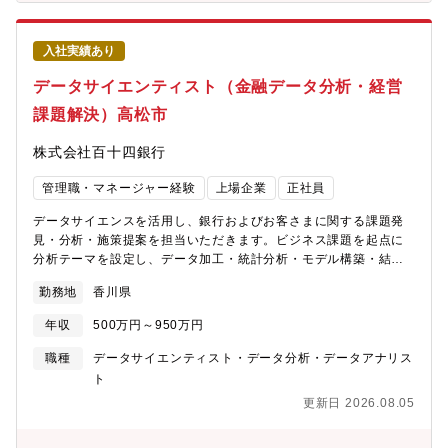
ーーーーーーーーーー【魅力】★最新AI技術を実業務へ落とし込
む経験が積めます。生成AI、Python、Microsoft 365、Power
Platform、BIツールなどを活用し、実際の銀行業務におけるAI活
入社実績あり
用・自動化施策を推進します。★内製開発によるDX推進に挑戦が
可能です。外部ベンダー依存ではなく、ローコード・ノーコード
データサイエンティスト（金融データ分析・経営
ツールを活用した内製開発力の強化を進めています。アイデアを
課題解決）高松市
スピーディーに形にし、業務改善につなげられる環境です。★技
術だけではなくビジネス側への提案力も磨けます。各業務部門と
株式会社百十四銀行
連携し、課題整理、要件定義、導入推進まで担います。エンジニ
アリングスキルと業務改善力を掛け合わせたDX人材としての成長
管理職・マネージャー経験
上場企業
正社員
が可能。★金融×AIという成長領域に挑戦できます。金融機関が保
有する豊富な業務データ・知見を活用しながら、AIによる新たな
データサイエンスを活用し、銀行およびお客さまに関する課題発
顧客体験や業務効率化を実現する、将来性の高い領域です。
見・分析・施策提案を担当いただきます。ビジネス課題を起点に
分析テーマを設定し、データ加工・統計分析・モデル構築・結果
検証まで一貫して担当するポジションです。具体的に、【分析テ
勤務地
香川県
ーマ設計】■業務課題・顧客課題の把握■優先度の高い分析テーマ
選定■分析方針・仮説設計【データ分析・モデリング】■データ収
年収
500万円～950万円
集・加工■データ集計・可視化■統計分析■SAS・Pythonを活用し
たモデル作成【分析結果の活用】■分析結果のレポーティング■関
職種
データサイエンティスト・データ分析・データアナリス
係部署への提案■施策実行支援■効果検証※データ分析を通じて、
ト
銀行業務の高度化や新たな顧客価値創出を推進するポジションで
更新日 2026.08.05
す。ーーーーーーーーーーーーーーーーーーーーー【魅力】★分
析して終わりではなく、施策実行まで関われます。課題設定、分