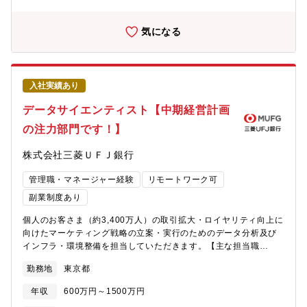
を担っていただける方を募集します。【業務内容】・行内各部室
からのAI導入アイディアの募集、ヒアリング、課題整理、ユース
ケース具体化・業務課題、期待効果、実現性、リスク等の観点か
気になる
らAI導入アイディアを評価し、導入支援の実施可否を判断・関係
各部、データサイエンティスト、エンジニア、パートナー企業を
はじめとしたステークホルダーとの折衝、合意形成、施策推進・
グループ会社やパートナー企業への発注・連携を含めたプロジェ
入社実績あり
クトマネジメント・AI導入施策の推進にあたり、必要に応じてリ
スク管理部署等と連携し、リスク・ガバナンス面の論点整理や対
データサイエンティスト【中期経営計画
応を実施【所属部署】デジタルソリューション部 AI・ソリューシ
の注力部門です！】
ョンGr
株式会社三菱ＵＦＪ銀行
管理職・マネージャー経験
リモートワーク可
副業制度あり
個人のお客さま（約3,400万人）の取引拡大・ロイヤリティ向上に
向けたマーケティング戦略の立案・実行のためのデータ分析及び
インフラ・環境整備を担当していただきます。【主な担当職
務】・データ利活用施策の企画立案・お客さまの属性・取引、
勤務地
東京都
Web・アプリログデータ分析によるターゲティング・分析モデル
構築・デジタルマーケティング施策の効果検証・分析用データマ
年収
600万円～1500万円
ートの設計・管理、分析基盤構築※上記のほか、リテール・デジ