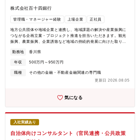
ングに近い視点で企業支援を行える環境です。■幅広い専門性を活
株式会社百十四銀行
かせます。活かせる経験として、法人融資、事業再生、M&A、
PMI、事業承継、経営改善、債権管理など、金融・コンサル双方の
管理職・マネージャー経験
上場企業
正社員
経験を活用できます。
地方公共団体や地域企業と連携し、地域課題の解決や産業振興に
つながる企画立案・プロジェクト推進を担当いただきます。観光
振興、農業振興、企業誘致など地域の持続的発展に向けた取り組
みを企画し、多様な関係者と連携しながら実現していくポジショ
勤務地
香川県
ンです。具体的に、【自治体連携施策の企画・推進】■地方公共団
体との連携強化■観光振興施策の企画■農業・地域産業振興施策の
年収
500万円～950万円
企画【地域企業・産業支援】■地場産業の活性化支援■地域企業と
の連携企画■新たなビジネス機会の創出【企業誘致・地域プロジェ
職種
その他の金融・不動産金融関連の専門職
クト推進】■企業誘致活動■官民連携プロジェクトの企画・推進■関
更新日 2026.08.05
係機関との調整※地域金融機関としてのネットワークを活かし、
地域経済の発展に直接貢献できる仕事です。ーーーーーーーーー
ーーーーーーーー【魅力】★自治体・企業を巻き込むプロジェク
気になる
ト企画に携われます。地方公共団体との連携施策の企画立案から
関係者との調整、実行推進まで幅広い担当が可能です。地域全体
を動かすプロジェクトに携わることができます。★金融機関だか
らこそ持つ地域ネットワークを活用できます。百十四銀行が長年
入社実績あり
培ってきた地域企業・自治体とのネットワークを活かし、地域産
業の発展や新たなビジネス創出を支援が可能です。★異業界の経
自治体向けコンサルタント（官民連携・公共政策
験を地域課題解決に活かせます。対象経験：旅行会社⇒観光振