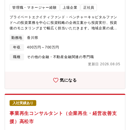
し、最適なソリューションを提案します。新規開拓中心ではな
管理職・マネージャー経験
上場企業
正社員
く、お客さまと長期的な関係を築きながら企業価値向上を支援で
きます。■多様な専門領域を経験できるプロフェッショナル環境。
プライベートエクイティファンド・ベンチャーキャピタルファン
コンサルティング部には、外部出向経験者やキャリア採用者な
ドへの投資業務を中心に投資戦略の企画立案から投資実行、投資
ど、多様なバックグラウンドを持つ専門人材が在籍しています。
後のモニタリングまで幅広く担当いただきます。地域企業の成長
自身の経験・専門性を活かしながら、新たな領域にも挑戦できる
支援や新たな産業創出につながる投資活動を通じ、百十四銀行の
環境です。■プレイヤーとして専門性を高められるキャリアの構築
勤務地
香川県
総合コンサルティング機能強化を推進するポジションです。具体
が可能です。本ポジションでは、管理職として組織運営を担うの
的に、【投資戦略の企画・立案】■新たな投資テーマ・投資方針の
ではなく、専門性を磨くコンサルタントとして企業支援に向き合
年収
400万円～700万円
策定■国内外市場・投資環境の調査分析【ファンド投資業務】■PE
うことができます。経営課題解決のプロフェッショナルとしてキ
ファンド・VCファンドの投資候補先選定■投資案件の分析、デュ
職種
その他の金融・不動産金融関連の専門職
ャリア形成を目指せます。■地域経済の発展に直接貢献できます。
ーデリジェンス■投資条件の検討、契約交渉■投資決定プロセスの
地域企業の成長、事業承継、雇用維持、新たな事業展開など、地
更新日 2026.08.05
推進■投資実行【投資後管理】■投資先ファンドのモニタリング■投
域経済を支える重要な役割を担います。地方銀行ならではの使命
資成果・運用状況の評価※投資経験を活かしながら、地域金融機
感とやりがいを感じられるポジションです。
関ならではのネットワークを活用した投資活動に携わっていただ
気になる
きます。ーーーーーーーーーーーーーーーーーーーー【魅力】★
投資戦略の企画から実行・モニタリングまで一気通貫で経験可
能。投資候補先の発掘・分析から、デューデリジェンス、契約交
渉、投資実行、投資後のモニタリングまで、ファンド投資におけ
入社実績あり
る一連のプロセスに携わります。★地方銀行ならではの「地域経
済へのインパクト」があります。単なる財務リターン追求だけで
事業再生コンサルタント（企業再生・経営改善支
はなく、地域企業・スタートアップの成長支援や地域経済活性化
援）高松市
につながる投資活動を行います。投資を通じて社会的価値の創出
にも関われる点が特徴です。★投資専門性を高められるプロフェ