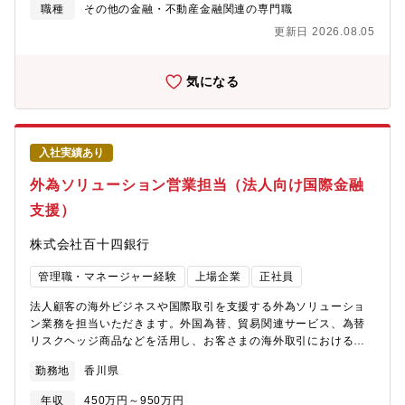
理業務】■金融当局への定例報告■市場部門関連の決算業務■データ
職種
その他の金融・不動産金融関連の専門職
集計・管理【業務改善】■Excel等を活用した業務効率化■管理プ
更新日 2026.08.05
ロセス改善※金融市場取引を支える専門性の高いオペレーション
ポジションです。ーーーーーーーーーーーーーーーーーーーー
【魅力】★幅広い市場商品に関われます。債券・株式・投資信
気になる
託・為替・デリバティブなど、多様な金融商品の取引管理・決済
業務を経験可能。★金融オペレーションの専門性を磨けます。取
引確認、決済管理、金融当局報告、決算対応など、市場取引に必
要不可欠な管理業務を幅広く担当できます。★市場部門と近い距
入社実績あり
離で業務改善に取り組めます。フロント部門と連携しながら、市
場取引プロセスの正確性・効率性向上に貢献可能。★金融商品知
外為ソリューション営業担当（法人向け国際金融
識を活かしたキャリア形成が可能。金融商品の運用・販売・管理
支援）
経験を活かし、市場業務管理や金融オペレーション領域の専門人
材として成長できます。
株式会社百十四銀行
管理職・マネージャー経験
上場企業
正社員
法人顧客の海外ビジネスや国際取引を支援する外為ソリューショ
ン業務を担当いただきます。外国為替、貿易関連サービス、為替
リスクヘッジ商品などを活用し、お客さまの海外取引における課
題解決を支援する専門ポジションです。具体的に、【法人向け外
勤務地
香川県
為ソリューション提案】■外国為替取引に関する提案・説明■貿易
取引に関する金融サービス提案■海外現地法人向け資金提供支援
年収
450万円～950万円