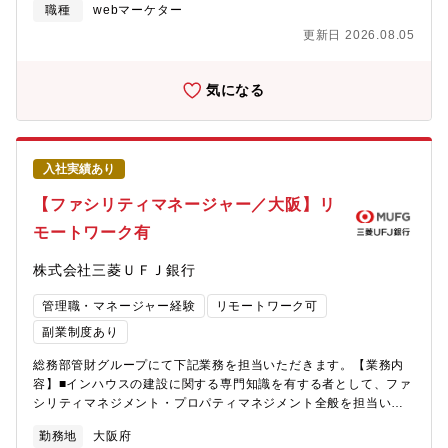
タル事業本部の戦略策定の基礎となるデータ分析を担当いただく
職種
webマーケター
こともあります。【魅力】・メガバンク最大の顧客基盤（個人の
更新日 2026.08.05
お客さま3,400万人）へのマーケティングを担うダイナミズム・生
活に不可欠な「金融」サービスをお客さまに適切に届け、お金の
不安を解消することに貢献できる社会的意義の大きさ・当行及び
気になる
グループ会社を含めた業界最大規模の顧客データ及び金融取引デ
ータを分析することのやりがい【キャリアパス】データ分析のプ
ロフェッショナルとしてのキャリアはもちろん、将来的には希望
や適性に応じて、総合職として幅広い業務を担当いただく可能性
入社実績あり
もあります。【配属部署（人数は概数）】リテール・デジタル企
画部データ・マーケティング室・「データ・マーケティング室」
【ファシリティマネージャー／大阪】リ
（約50名）は、デジタルを中心としたマーケティング業務を担当
モートワーク有
しています。・このうち、配属チームは11名で構成（キャリア採
用1名、受入出向者2名を含む）され、別途外部委託先社員も在籍
株式会社三菱ＵＦＪ銀行
しています。
管理職・マネージャー経験
リモートワーク可
副業制度あり
総務部管財グループにて下記業務を担当いただきます。【業務内
容】■インハウスの建設に関する専門知識を有する者として、ファ
シリティマネジメント・プロパティマネジメント全般を担当いた
だきます。■多様な用途・規模の銀行施設について、新築・改修・
勤務地
大阪府
移転・日常管理のフェーズで、企画・設計・工事管理・建物運営