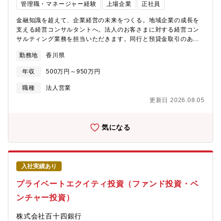
管理職・マネージャー経験
上場企業
正社員
金融知識を超えて、企業経営の未来をつくる。地域企業の成長を
支える経営コンサルタントへ。法人のお客さまに対する経営コン
サルティング業務を担当いただきます。同行と預貸金取引のある
法人経営者層を中心に、企業が抱える経営課題を把握し、各種専
勤務地
香川県
門サービスを活用した課題解決を支援いただきます。主な商談相
手は、同行と預貸金業務で既存取引のある法人経営者層となりま
年収
500万円～950万円
す。これまでの経験や知識を活かしてプロフェッショナル人材を
目指せる環境です。コンサルティング部は、外部出向経験者やキ
職種
法人営業
ャリア採用者等の多様なスキルと経験を持つ人材が多数所属する
更新日 2026.08.05
プロフェッショナル部門となります。※マネジメントではなく、
プレイヤーとしての求人を募集します。具体的に、【経営・事業
成長支援】■経営計画、事業計画策定支援■営業・マーケティング
気になる
戦略支援■原価管理・業務改善支援【企業価値向上支援】■事業承
継支援■M&A支援■ビジネスマッチング■補助金活用支援【専門領
域コンサルティング】■ICT/DX推進支援■人事制度・人材活用支援
■医療・介護分野の経営支援■サステナビリティ・海外展開支援
入社実績あり
【ものづくり企業支援】■現場改善■生産性向上支援 など※お客
さまの経営パートナーとして、課題発見から解決策の提案、実行
プライベートエクイティ投資（ファンド投資・ベ
支援まで一貫して携わっていただくことができます。ーーーーー
ンチャー投資）
ーーーーーーーーーーーーーーーーーーー【魅力】■既存顧客との
信頼関係を基盤に、本質的な課題解決に向き合えます。同行と長
株式会社百十四銀行
年取引のある法人経営者層を中心に、企業の経営課題を深掘り