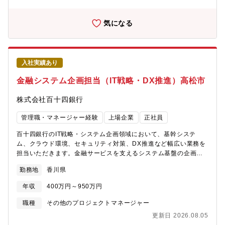
度化】■金融庁AMLガイドライン等への対応■社内ルール・運用体
制整備■リスク評価・改善活動【関係機関対応】■当局対応■社内各
部門との調整※金融犯罪対策の専門知識を活かし、銀行の信頼性
気になる
と安全性を守る重要なポジションです。ーーーーーーーーーーー
ーーーーーーーーー【魅力】★AML/CFT領域の専門性をさらに高
められます。犯罪収益移転防止法、外為法、金融庁ガイドライン
などの専門知識を活かし、制度設計・運用高度化・リスク管理に
入社実績あり
携わることができます。★経営・リスク管理に近い重要ミッショ
ン。AML/CFT対応は金融機関経営における重要テーマの一つで
金融システム企画担当（IT戦略・DX推進）高松市
す。施策検討や体制整備を通じて、銀行全体のリスク管理高度化
を推進する役割が担います。★国際的な金融規制領域に関われま
株式会社百十四銀行
す。経済制裁措置やテロ資金供与防止など、国際金融環境とも関
係する専門領域で経験を積むことができます。★専門資格・経験
管理職・マネージャー経験
上場企業
正社員
を活かせます。対象経験：AML/CFT業務、金融犯罪対策、コンプ
ライアンス、金融規制対応、ACAMS資格、銀行法務などを活かし
百十四銀行のIT戦略・システム企画領域において、基幹システ
た専門性をさらに高められます。
ム、クラウド環境、セキュリティ対策、DX推進など幅広い業務を
担当いただきます。金融サービスを支えるシステム基盤の企画・
開発・運用から、最新技術を活用した業務改革まで、銀行全体の
勤務地
香川県
IT高度化を推進するポジションです。具体的に、【基幹・業務シ
ステム企画】■ホストコンピューター等の基幹システム企画■シス
年収
400万円～950万円
テム開発・更改支援■分散システム（サーバ・クラウド）の企画・
運用【ITインフラ・システム基盤管理】■システム基盤の企画・管
職種
その他のプロジェクトマネージャー
理■営業店・本部ネットワークの運用支援【ITリスク・セキュリテ
更新日 2026.08.05
ィ対応】■サイバーセキュリティ対策■システムリスク管理■ITガバ