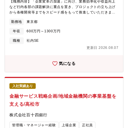
【職務内容】「企業変革の加速」に向け、業務効率化や収益向上
できます。～近年のプロジェクト～・丸の内本館の建替、約半世
など行内各部の課題解決に重点を置き、プロジェクトの立ち上げ
紀ぶりのビックプロジェクトや店舗の次世代化に向けた改革に取
から各種開発等までをスピード感をもって推進していただきま
り組み中です。・次期中計のプロジェクトにも参画いただきま
す。また、当行では全行戦略施策としてAI活用を推進しており、
す。【募集背景】丸の内本館の建替、店舗再編等による取扱案件
勤務地
東京都
関連したシステム開発プロジェクトが同時並行に今後数多く走り
量の増加のため【組織】・総務部管財グループ 約50名（管財事
ます。その中に於いて、ユーザである行内各部に寄り添い、シス
務の担い手を含む）～多様な人材が在籍（20代後半から60代前半
年収
600万円～1300万円
テム開発部署、外部のシステム開発協力企業との橋渡し役とな
まで、30代と40代が中心）、キャリア採用が過半数・総務部には
り、各案件をリリースまで支援・主導していくことも重要なミッ
ファシリティ全般の企画業務や不動産の賃貸借・売買管理を行う
職種
社内SE
ションとなっていきます。主な業務内容は以下の通りとなります
グループもあり・柔軟に異動しながら様々な業務を経験可能。総
更新日 2026.08.07
が、お持ちのスキルやご経験に応じて具体的な担当プロジェクト
務部の他のグループに異動実績もあり【総務部管財グループのミ
等のアサインを決定させて頂きます・行内各部署へ入り込み、DX
ッション】主に建物設備の保守管理、新築時の設計施工の管理推
を活用した課題解消や社内業務高度化を提案・行内各部署におけ
進、レイアウト変更等を担当。国内中心の支店、本部ビル、デー
気になる
る課題・ニーズの見える化、ハイレベルでのDXソリューション検
タセンター、研修所、寮・社宅等、約500物件を所管するグループ
討と施策立上・導入支援・社内情シス部署、もしくは、外部ベン
です。各メンバーが担当の物件を持ちつつ、専門領域を相互補完
ダーへの要件提示、見積依頼から発注、リリースに至るまでのプ
しながら運営しています。担当物件については、ご自身の専門性
ロジェクト管理（含むテスト工程）全般・ユーザ要件を踏まえ、
を活かしつつ、専門外のマターに関する一次対応業務もあり、幅
入社実績あり
Microsoft PowerPlatform等のローコード/ノーコードソリューシ
広い知見が身に付きます。
ョンを用いたツール作成・各種BPRソリューションの発掘とツー
金融サービス戦略企画/地域金融機関の事業基盤を
ルの試行（PoC）の実施、及び所管ソリューションの管理 ・
支える/高松市
BPR方法論のブラッシュアップと行内向け研修の実施【役割】上
記業務について、以下のいずれかまたは複数の役割を担っていた
株式会社百十四銀行
だきます。・プロジェクトマネージャー(PM)：マネージメントの
方針に基づき、実務レベルでのロードマップを描き、実行計画を
管理職・マネージャー経験
上場企業
正社員
策定し、その実行計画管理、推進を主導・システム開発推進：要