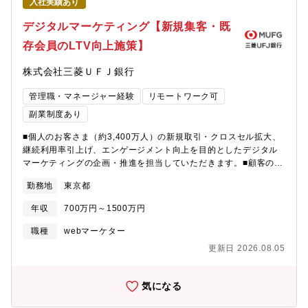
入社実績あり
デジタルマーケティング【新規集客・既
存会員のLTV向上施策】
株式会社三菱ＵＦＪ銀行
管理職・マネージャー経験
リモートワーク可
副業制度あり
■個人のお客さま（約3,400万人）の新規取引・クロスセル拡大、
継続利用率引上げ、エンゲージメント向上を目的としたデジタル
マーケティングの企画・推進を担当していただきます。■顧客の属
性、利用状況、アクション、アンケートといった定量定性の両面
勤務地
東京都
データを踏まえながら、「プロモーション企画」「デジタルコミ
ュニケーションチャネルの活用/導入」「顧客軸でのUI/UX改善」
年収
700万円～1500万円
等の実行を行っています。【主な担当職務】※以下のいずれかの
職務をメンバーと協力しながら主体的に担当します。・マーケテ
職種
webマーケター
ィング戦略の企画立案 (市場調査、顧客調査、事業企画、認知施
更新日 2026.08.05
策等)・KPI達成（※）に向けたプロモーション戦略の企画立
案/PDCA含めた実行 (キャンペーン企画立案、集客戦略の企画立
案、CRM活用等)・CRM(デジタルコミュニケーションチャネル)
気になる
領域の高度活用/新規デジタルマーケティングツールの導入※）主
なKPI対象商材普通預金口座、クレジットカード、デビットカー