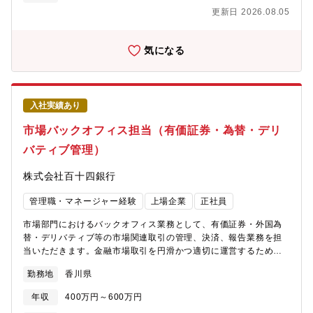
管理手法・業務プロセスの改善※金融市場の変化に対応し、銀行
更新日 2026.08.05
経営の安定性を支えるリスク管理専門ポジションです。ーーーー
ーーーーーーーーーーーーーーーー【魅力】★ALM・市場リスク
管理の専門性を高められます。資産・負債のバランス管理や市場
気になる
部門の収益管理など、金融機関経営に不可欠なALM領域の専門性
を磨くことができます。★金融当局対応など高度な金融管理業務
に携われます。金融当局への報告業務や規制対応を通じて、金融
機関に求められるリスク管理・ガバナンス領域の経験を積むこと
入社実績あり
ができます。★市場部門と近い距離で経営管理に関われます。市
場部門の損益予想や予算管理にも携わるため、運用・市場取引の
市場バックオフィス担当（有価証券・為替・デリ
実態を踏まえた管理・企画業務を経験できます。★金融商品の知
バティブ管理）
識を活かしてキャリアを広げられます。金融商品の運用・販売・
管理経験を活かし、フロント業務からリスク管理・企画領域へキ
株式会社百十四銀行
ャリアを広げることができます。
管理職・マネージャー経験
上場企業
正社員
市場部門におけるバックオフィス業務として、有価証券・外国為
替・デリバティブ等の市場関連取引の管理、決済、報告業務を担
当いただきます。金融市場取引を円滑かつ適切に運営するため、
取引確認から決済管理、当局報告、決算対応まで幅広く携わるポ
勤務地
香川県
ジションです。具体的に、【市場取引管理】■銀行間取引の確認・
管理■有価証券取引管理■外国為替取引管理■デリバティブ取引管理
年収
400万円～600万円
【決済業務】■資金決済指図■決済状況管理■対外決済対応【金融管