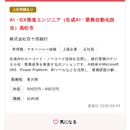
大規模データ基盤開発。社内外のデータ収集・加工・蓄積から、
データ分析活用までを支える基盤づくりに携わる事が可能です。
入社実績あり
Snowflake、クラウド環境、ETLなどの技術を活用しながら、金
融データ活用の高度化を推進できます。★上流から運用まで幅広
AI・DX推進エンジニア（生成AI・業務自動化担
く経験可能。データ基盤の設計・構築だけではなく、データ品質
当）高松市
管理、運用ルール整備、社内推進活動まで幅広く担当できます。
技術だけでなく、ビジネス活用まで見据えたデータエンジニアと
株式会社百十四銀行
して成長できます。★金融×データという市場価値の高い専門領
域。金融機関が保有する大量かつ多様なデータを扱い、データ活
管理職・マネージャー経験
上場企業
正社員
用による業務改革や顧客体験向上に貢献が可能です。★安定した
金融基盤で技術力を発揮できます。SIerやIT企業とは異なり、自
生成AIやローコード・ノーコード技術を活用し、銀行業務のデジ
社の事業課題に向き合いながら、中長期的なデータ基盤づくりに
タル化・業務改革を推進するポジションです。AI技術やMicrosoft
取り組める環境です。
365、Power Platform、BIツールなどを活用し、業務課題の解決
に向けた企画・開発・導入を担当いただきます。具体的に、【生
勤務地
香川県
成AI活用推進】■生成AI・AIエージェント活用施策の企画■AI活用
による業務改善提案■AI関連ツールの導入・展開【内製開発・業務
年収
500万円～950万円
自動化】■Power Automate等を活用した業務ワークフロー改善■
ローコード／ノーコード開発による業務アプリ作成■PoC企画・推
職種
社内SE
進【データ活用・可視化】■BIツールによるダッシュボード構築■
更新日 2026.08.05
データ分析結果の可視化■レポート作成・運用改善【DXプロジェ
クト推進】■各部門へのヒアリング・要件整理■技術導入に向けた
関係者調整■活用促進・社内展開※最新デジタル技術を活用し、銀
気になる
行業務の変革を推進するDX実装ポジションです。ーーーーーーー