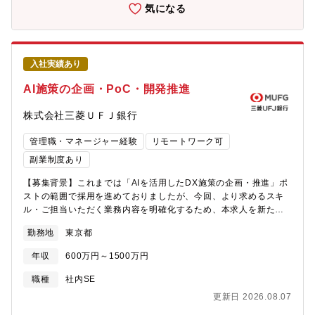
ソリューションの企画立案・アーキテクチャ方針策定・プロダク
気になる
トマネジメント・事業部門・IT部門・リスク管理部門・パートナ
ー企業と連携し、業務・企画サイドのオーナーとして、要件定
義、施策立案、優先順位付け、開発推進、導入・展開、運用改善
までを一気通貫でリード・関係各部、エンジニア、パートナー企
入社実績あり
業などのステークホルダーとの折衝、合意形成、施策推進【所属
部署】デジタルソリューション部
AI施策の企画・PoC・開発推進
株式会社三菱ＵＦＪ銀行
管理職・マネージャー経験
リモートワーク可
副業制度あり
【募集背景】これまでは「AIを活用したDX施策の企画・推進」ポ
ストの範囲で採用を進めておりましたが、今回、より求めるスキ
ル・ご担当いただく業務内容を明確化するため、本求人を新たに
設定しております。【業務内容】以下、共通業務をベースとして
勤務地
東京都
①②いずれかの業務をお任せいたします。[共通]・金融業務におけ
る部門・業務を横断した立場でのAI利活用した顧客向けサービ
年収
600万円～1500万円
ス、または業務効率化ツールの企画立案、PoC推進、開発推進・
施策推進に当たって、社内の関係各部との折衝や合意形成・パー
職種
社内SE
トナー企業やベンダとのステークスホルダーとの折衝、合意形成
更新日 2026.08.07
①プロジェクト企画・PoC・AIを含む、新技術ソリューション群