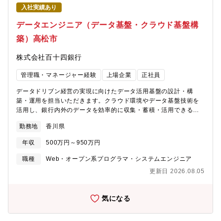
現場双方と連携しながら、銀行業務そのものを変革する経験を積
入社実績あり
むことができます。★社内外を巻き込むプロジェクト推進力を活
かせます。複数部署を横断したデジタル施策を推進するため、関
データエンジニア（データ基盤・クラウド基盤構
係者との合意形成やファシリテーション力を活かせるポジション
築）高松市
となります。★DX人材育成という組織づくりにも携われます。デ
ジタル技術の導入だけではなく、社員のデジタルリテラシー向上
株式会社百十四銀行
施策の企画・実施にも携わる事ができ、組織全体のデジタル変革
を支える役割。★金融業界×DXという市場価値の高いキャリアの
管理職・マネージャー経験
上場企業
正社員
構築が可能。金融業務への理解とデジタル活用スキルを掛け合わ
せ、今後さらに需要が高まる金融DX領域の専門性を高めることが
データドリブン経営の実現に向けたデータ活用基盤の設計・構
できます。
築・運用を担当いただきます。クラウド環境やデータ基盤技術を
活用し、銀行内外のデータを効率的に収集・蓄積・活用できる環
境を整備することで、業務効率化や新たな顧客価値創出を支援す
勤務地
香川県
るポジションとなります。具体的に、【データ基盤構築・運用】■
データ収集・保存・処理基盤の設計、構築■クラウド環境でのシス
年収
500万円～950万円
テム管理■データベース設計・運用【データエンジニアリング】■
データパイプライン構築■ETL処理設計・自動化■データマート構
職種
Web・オープン系プログラマ・システムエンジニア
築【データ品質・運用管理】■データアクセス管理■データ品質向
更新日 2026.08.05
上施策■運用ルール・手順書整備【プロジェクト推進】■関係部
署・外部ベンダーとの連携■データ活用推進活動※金融業務におけ
るデータ活用の可能性を広げ、銀行のデジタルトランスフォーメ
気になる
ーションを技術面から支えるポジションです。ーーーーーーーー
ーーーーーーーーーーー【魅力】★最新のデータ技術を活用した