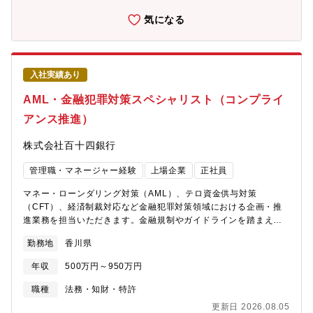
整■専門家意見を踏まえた対応方針策定※法務専門性を活かしなが
ら、銀行グループの持続的成長を支える重要なポジションです。
気になる
ーーーーーーーーーーーーーーーーーーーーーーー【魅力】★幅
広い金融法務領域に携われます。契約書レビューや取引スキーム
整理に加え、金融法制対応、規制対応、コンプライアンス体制整
備など、金融機関法務の幅広い領域を経験が可能。★経営に近い
入社実績あり
立場で意思決定を支援できます。各種会議への法務観点からの助
言や、新規施策に対するリーガルアドバイスなど、経営判断に近
AML・金融犯罪対策スペシャリスト（コンプライ
い領域で専門性を発揮できます。★法務組織づくりにも関われま
アンス推進）
す。法務・コンプライアンス機能の強化フェーズにおいて、業務
プロセスや体制整備にも携わることが可能。将来的には部門リー
株式会社百十四銀行
ダーとしての活躍も期待されています。★弁護士・金融法務経験
者が専門性を広げられる環境。対象経験：企業内法務、金融機関
管理職・マネージャー経験
上場企業
正社員
法務、法律事務所（金融案件）、コンプライアンス、規制対応な
どを活かし、より事業に近い法務キャリアを形成できます。
マネー・ローンダリング対策（AML）、テロ資金供与対策
（CFT）、経済制裁対応など金融犯罪対策領域における企画・推
進業務を担当いただきます。金融規制やガイドラインを踏まえた
対策高度化、社内体制整備、リスク管理施策の企画・実行を通
勤務地
香川県
じ、銀行グループの健全性向上を支えるポジションです。具体的
に、【AML/CFT対策の企画・推進】■マネー・ローンダリング対
年収
500万円～950万円
策施策の企画■テロ資金供与・大量破壊兵器拡散金融対策■金融犯
罪リスクへの対応策立案【経済制裁対応】■外為法等に基づく制裁
職種
法務・知財・特許
対応■関係部署との連携・対応方針策定【コンプライアンス体制高
更新日 2026.08.05