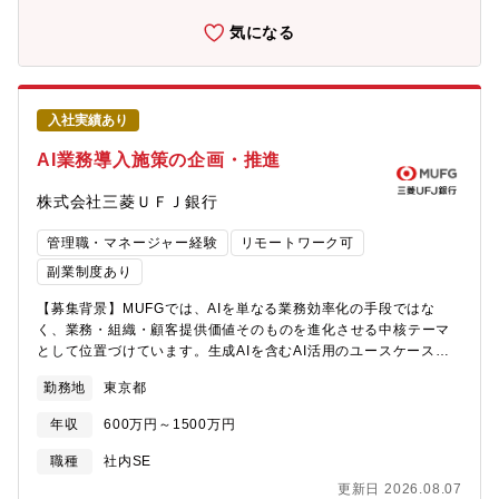
の最適解を提案しプロジェクトを組成・PoC計画の立案と遂行管
理・PoC実施に当たっての関係先部署との折衝②本番開発・既存
気になる
or 新規システムへのAI機能部分の要件定義を行い、開発部署もし
くはベンダと連携しながら設計・開発・試験を推進・AI特有のリ
スク評価とそれぞれの対策をシステム面・プロセス面で実施・IT
システムとして機能・非機能の要件定義と品質担保を実施【所属
入社実績あり
部署】デジタルソリューション部 AI・ソリューションGr
AI業務導入施策の企画・推進
株式会社三菱ＵＦＪ銀行
管理職・マネージャー経験
リモートワーク可
副業制度あり
【募集背景】MUFGでは、AIを単なる業務効率化の手段ではな
く、業務・組織・顧客提供価値そのものを進化させる中核テーマ
として位置づけています。生成AIを含むAI活用のユースケース拡
大が進むなか、各業務部門の課題や構想を起点に、AI導入のアイ
勤務地
東京都
ディアを具体化・評価し、実行可能な施策として着実に推進して
いくことが重要になっています。本ポジションでは、行内各部室
年収
600万円～1500万円
と密接に連携しながら、業務へのAI導入アイディアの発掘・整
理・評価を行い、導入支援の実施可否を判断するとともに、必要
職種
社内SE
に応じて関係部門やパートナー企業を巻き込みながら施策の推進
更新日 2026.08.07