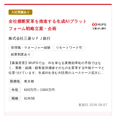
ド、住宅ローン、カードローン、運用商品（投資信託、ロボアド
バイザー、ネット証券等）、インターネットバンキング等【配属
入社実績あり
組織】リテール・デジタル企画部 データ・マーケティング室「デ
ータ・マーケティング室」（約75名／うちキャリア採用：約35
全社横断変革を推進する生成AIプラット
名）は、デジタルを中心としたマーケティング施策全般を商材横
フォーム戦略立案・企画
断で担当しています。【今年度の重点役割】会社として基盤拡大
を掲げているため、新規の口座開設をミッションとしておりま
株式会社三菱ＵＦＪ銀行
す。また、新規の会員数の増加だけでなく、従来通り、既存の会
員に対するクロスセルに関しても重点役割となります。【このポ
管理職・マネージャー経験
リモートワーク可
ジションの魅力】・メガバンク最大の顧客基盤（個人のお客さま
3,400万人）へのマーケティングを担うダイナミズム・生活に不可
副業制度あり
欠な「金融」サービスをお客さまに適切に届け、お金の不安を解
【募集背景】MUFGでは、AIを単なる業務効率化の手段ではな
消することに貢献できる社会的意義の大きさ・発展途上にある当
く、業務・組織・顧客提供価値そのものを変革する中核テーマと
行のデジタルマーケティング領域で、第一人者としてお客さまと
位置づけています。生成AIを含むAI活用のユースケース拡大に加
のコミュニケーション変革をリードできるやりがい・出社/在宅の
え、それらを支える共通プロダクト・プラットフォームの整備や
ハイブリット形態での勤務。(在宅勤務は週2-3程度目安)【働き
勤務地
東京都
AIガバナンスの高度化を進めており、現在まさに全社横断で変革
方】個人の事情に合わせた柔軟な働き方が可能です。・在宅頻
を加速させるフェーズにあります。本ポジションでは、生成AIを
度：週2～3回程度・セレクト時差出勤あり【キャリアパス】デジ
年収
600万円～1500万円
活用した全行横断の共通プロダクト・プラットフォームの企画・
タルマーケティングのプロフェッショナルとしてのキャリアはも
推進を通じて、MUFG全体の業務変革をリードいただける方を募
ちろん、将来的には希望や適性に応じて、総合職として幅広い業
職種
社内SE
集します。【業務内容】・金融業務における部門・業務を横断し
務を担当いただく可能性もあります。
更新日 2026.08.07
た立場から、生成AI・AIエージェントの利活用による業務変革を
推進するための全行横断の共通プロダクト・プラットフォーム・