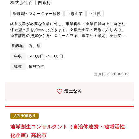
株式会社百十四銀行
ッショナル環境。コンサルティング部門には多様な経験を持つ専
門人材が在籍しており、投資・金融・企業支援領域の知見を深め
管理職・マネージャー経験
上場企業
正社員
ながらキャリア形成できます。管理職ではなく、投資実務を担う
専門人材として成長できる環境です。★幅広い投資テーマに関わ
経営改善が必要な企業に対し、事業再生・企業価値向上に向けた
れます。PEファンド、VCファンドへの投資を中心に、国内外マー
伴走型支援を担当いただきます。支援先企業の現場に入り込み、
ケット分析、新たな投資戦略の立案など、金融市場の変化を捉え
経営課題の把握から再生スキーム立案、事業計画策定、実行支援
ながら投資機会を創出が可能です。
まで一貫して携わるポジションです。具体的に、【企業再生支
勤務地
香川県
援】■支援先企業の経営課題分析■事業再生スキームの企画・立案■
再生計画・経営改善計画の策定【ハンズオン支援】■現場改善支援
年収
500万円～950万円
■事業戦略・収益改善支援■経営者・現場担当者との伴走支援【金
融・債権管理業務】■債権回収方針の策定■金融調整■関係者との協
職種
債権管理
議・調整【企業価値向上支援】■事業承継支援■M&A検討■PMI支
更新日 2026.08.05
援※地域企業の再成長を支える専門人材として、金融知識とコン
サルティングスキルを活かしていただきます。ーーーーーーーー
ーーーーーーーーーーーー【魅力】■金融機関だからこそできる企
気になる
業再生支援。融資・金融取引を通じて培った企業理解や地域ネッ
トワークを活かし、経営者とともに企業の再生・成長を支援しま
す。単なる債権管理ではなく、企業価値向上を目的とした支援に
携われます。■再生プロセス全体を経験できます。再生スキームの
入社実績あり
立案、事業計画策定、経営改善支援、債権回収まで、企業再生に
必要な一連のプロセスを担当できます。■経営者と近い距離で課題
地域創生コンサルタント（自治体連携・地域活性
解決が可能。支援先企業の経営者や現場責任者と直接対話し、事
化企画）高松市
業・財務・組織面の課題解決に取り組みます。経営コンサルティ