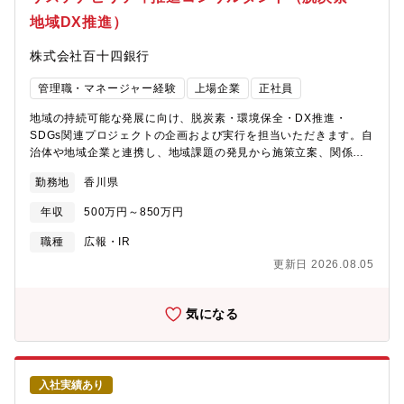
地域DX推進）
株式会社百十四銀行
管理職・マネージャー経験
上場企業
正社員
地域の持続可能な発展に向け、脱炭素・環境保全・DX推進・
SDGs関連プロジェクトの企画および実行を担当いただきます。自
治体や地域企業と連携し、地域課題の発見から施策立案、関係者
調整、プロジェクト推進まで幅広く携わるポジションです。具体
勤務地
香川県
的に、【サステナビリティ施策の企画・推進】■脱炭素推進に向け
た施策立案■SDGs関連プロジェクトの企画・実行■環境保全活動
年収
500万円～850万円
の計画策定・推進【自治体・企業との連携】■地域企業や自治体と
の協働プロジェクト推進■関係者との調整・ネットワーク構築■地
職種
広報・IR
域課題の把握・解決策の提案【地域DX推進】■デジタル活用によ
更新日 2026.08.05
る地域課題解決施策の企画■DX推進プロジェクトの運営※地域社
会の持続可能な成長を支える、新しい金融機関の役割を担うポジ
ションです。ーーーーーーーーーーーーーーーーー【魅力】
気になる
★ESG・GX領域の専門性を実務で高められます。脱炭素やSDGs
に関する施策立案から実行まで携わることで、今後さらに重要性
が高まるサステナビリティ領域の専門性を磨くことができます。
★多様なステークホルダーを巻き込む社会課題解決型の仕事で
入社実績あり
す。自治体、企業、地域住民など、多様な関係者と連携しながら