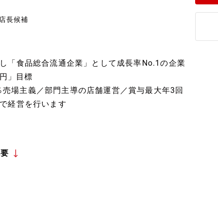
・店長候補
し「食品総合流通企業」として成長率No.1の企業
兆円」目標
00％売場主義／部門主導の店舗運営／賞与最大年3回
で経営を行います
概要