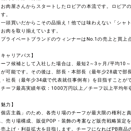
・お肉屋さんからスタートしたロピアの本流です。ロピア
ます。
・一頭買いだからこその品揃え！他では味わえない「シャ
なお肉を取り揃えています。
・プライベートブランドのウィンナーはNo.1の売上と買上
【キャリアパス】
チーフ候補として入社した場合は、最短2～3ヶ月/平均10
とが可能です。その後は、部長・本部長（最年少28歳で部
員・社長（最年少34歳で代表就任事例有）を目指すことが
※チーフ最高実績年収：1000万円以上／チーフ以上平均年収
【魅力】
「個店主義」のため、各売り場のチーフが最大限の権利と
れ、売り場構成、販促POP・装飾の考案など販売戦略策定
と売上げ・利益拡大を目指します。チーフになればPB商品