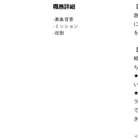
職務詳細
-募集背景
-ミッション
-役割