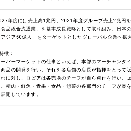
2027年度には売上高1兆円、2031年度グループ売上2兆円
「食品総合流通業」を基本成長戦略として取り組み、日本
「アジア50億人」をターゲットとしたグローバル企業へ拡
■特徴：
スーパーマーケットの仕事といえば、本部のマーチャンダ
ド商品の開発を行い、それを各店舗の店長が指揮をとって
それに対し、ロピアは各売場のチーフが自ら買付を行い、
用。精肉・鮮魚・青果・食品・惣菜の各部門のチーフが長
を展開しています。