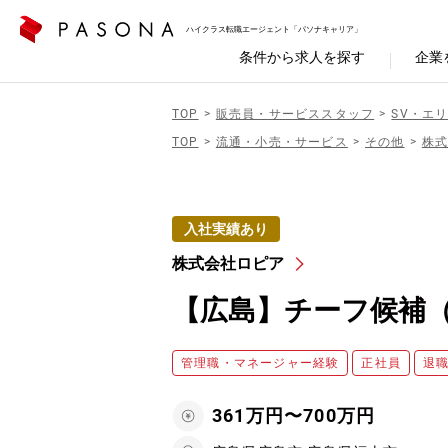
ハイクラス転職エージェント「パソナキャリア」
条件から求人を探す
企業
TOP
販売員・サービススタッフ
SV・エ
TOP
流通・小売・サービス
その他
株
入社実績あり
株式会社ロピア
【広島】チーフ候補（
管理職・マネージャー経験
正社員
退
361万円〜700万円