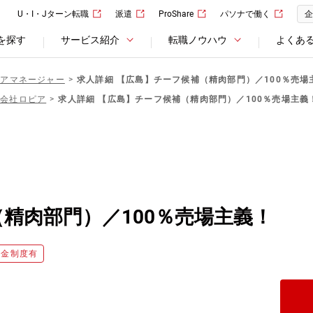
U・I・Jターン転職
派遣
ProShare
パソナで働く
企
を探す
サービス紹介
転職ノウハウ
よくあ
リアマネージャー
求人詳細 【広島】チーフ候補（精肉部門）／100％売場
式会社ロピア
求人詳細 【広島】チーフ候補（精肉部門）／100％売場主義
精肉部門）／100％売場主義！
職金制度有