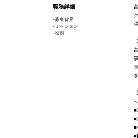
職務詳細
-募集背景
-ミッション
-役割