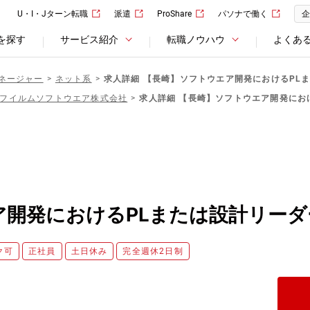
U・I・Jターン転職
派遣
ProShare
パソナで働く
企
を探す
サービス紹介
転職ノウハウ
よくあ
ネージャー
ネット系
求人詳細 【長崎】ソフトウエア開発におけるPL
フイルムソフトウエア株式会社
求人詳細 【長崎】ソフトウエア開発にお
ア開発におけるPLまたは設計リーダ
ク可
正社員
土日休み
完全週休2日制