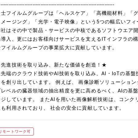
------------------------------------------------------------------------
富士フイルムグループは「ヘルスケア」「高機能材料」「
イメージング」「光学・電子映像」という5つの幅広いフィ
同社はその中で製品・サービスの中核であるソフトウエア
場導入、更にはお客様向けサービスを支えるITインフラの
士フイルムグループの事業拡大に貢献しています。
★先進技術を取り込み、新たな価値を創造！★
最先端のクラウド技術やAI技術を取り込み、AI・IoTの基
スを創り出しています。 例えば、 画像診断ソリューションシ
プレベルの臓器領域の抽出精度を更に高めるべく、AIの基
ンジしています。 またAIを用いた画像解析技術は、コン
にも利用されており、 社会の安全に貢献しています。
リモートワーク可