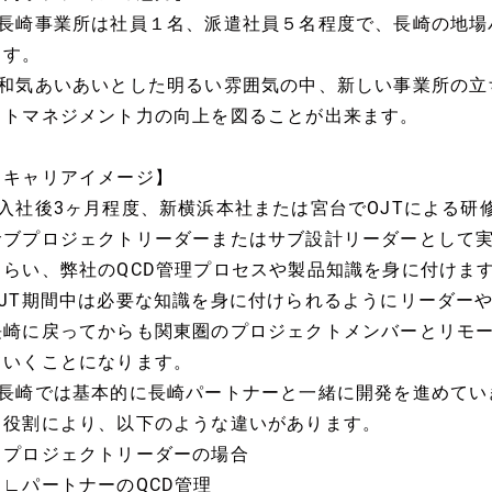
■長崎事業所は社員１名、派遣社員５名程度で、長崎の地場
ます。
■和気あいあいとした明るい雰囲気の中、新しい事業所の立
クトマネジメント力の向上を図ることが出来ます。
【キャリアイメージ】
■入社後3ヶ月程度、新横浜本社または宮台でOJTによる研
サブプロジェクトリーダーまたはサブ設計リーダーとして
もらい、弊社のQCD管理プロセスや製品知識を身に付けま
OJT期間中は必要な知識を身に付けられるようにリーダー
長崎に戻ってからも関東圏のプロジェクトメンバーとリモ
ていくことになります。
■長崎では基本的に長崎パートナーと一緒に開発を進めてい
役割により、以下のような違いがあります。
プロジェクトリーダーの場合
∟パートナーのQCD管理