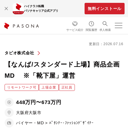
ハイクラス転職
無料インストール
パソナキャリア公式アプリ
サービス紹介
閲覧履歴
求人検索
更新日：2026.07.16
タビオ株式会社
【なんば/スタンダード上場】商品企画
MD ※「靴下屋」運営
リモートワーク可
上場企業
正社員
448万円〜673万円
大阪府大阪市
バイヤー・MD > ﾊﾟﾀﾝﾅｰ･ﾌｧｯｼｮﾝﾃﾞｻﾞｲﾅｰ