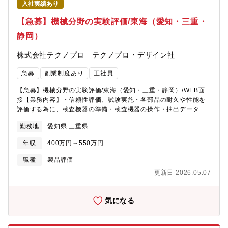
入社実績あり
【急募】機械分野の実験評価/東海（愛知・三重・
静岡）
株式会社テクノプロ テクノプロ・デザイン社
急募
副業制度あり
正社員
【急募】機械分野の実験評価/東海（愛知・三重・静岡）/WEB面
接【業務内容】・信頼性評価、試験実施・各部品の耐久や性能を
評価する為に、検査機器の準備・検査機器の操作・抽出データま
とめ、報告書の作成・試作実験評価・試験データの集積、試験設
勤務地
愛知県 三重県
備の点検保守作業
年収
400万円～550万円
職種
製品評価
更新日 2026.05.07
気になる