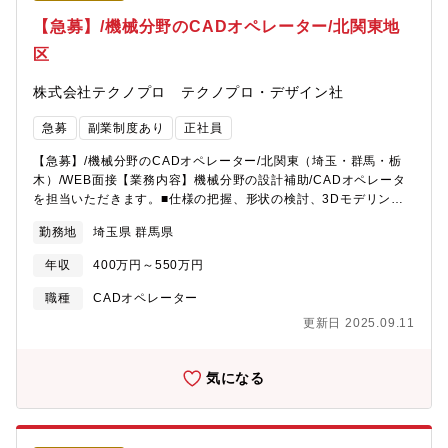
【急募】/機械分野のCADオペレーター/北関東地
区
株式会社テクノプロ テクノプロ・デザイン社
急募
副業制度あり
正社員
【急募】/機械分野のCADオペレーター/北関東（埼玉・群馬・栃
木）/WEB面接【業務内容】機械分野の設計補助/CADオペレータ
を担当いただきます。■仕様の把握、形状の検討、3Dモデリン
グ、アセンブリ■2D図面作成、原価低減の検討、サプライヤとの
勤務地
埼玉県 群馬県
調整■付随するドキュメントの作成【プロジェクト例】・建設機械
用部品の詳細設計（3Dモデリング、2D図面作成含む）・治具の詳
年収
400万円～550万円
細設計(主に3DCAD,2DCADを使用)
職種
CADオペレーター
更新日 2025.09.11
気になる