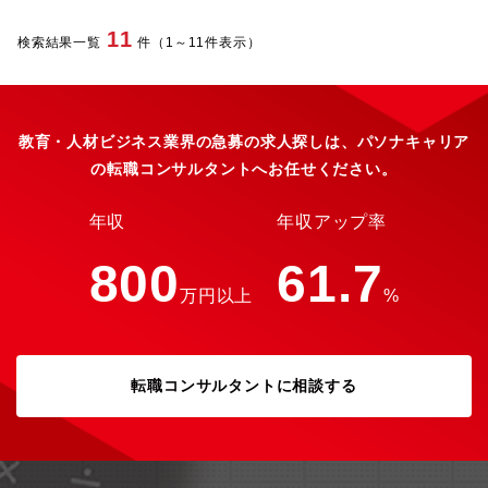
イス対応に携わっていただきます。 希望者は資産税業務、複数人
体制での全国の大型案件にもチャレンジできます！ 【主に使用し
11
検索結果一覧
件（1～11件表示）
ている会計ソフト】 マネーフォワード・freee・TKC・弥生 ◆会
社概要 会社名：かがやきパートナーズ株式会社 事業内容：士業向
け人材派遣業務/登録型派遣による企業への直接派遣業務 設立年
月：1986年10月1日 資本金：3,000万円 本社所在地：東京都新宿
区西新宿二丁目6番1号 新宿住友ビル31階 役職員数：137名
教育・人材ビジネス業界の急募の求人探しは、パソナキャリア
(2025年10月時点)
の転職コンサルタントへお任せください。
年収
年収アップ率
800
61.7
万円以上
%
転職コンサルタントに相談する