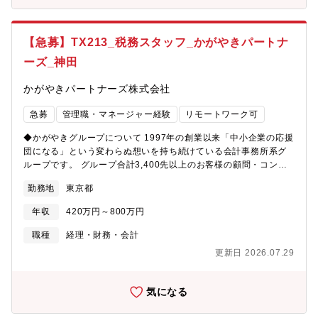
ているモノづくり業界で、エンジニアとしてのスキルアップ、理
想のキャリアパスを形成出来ます。●キャリアパス【取引先800社
以上/プロジェクト6,000件以上】大手メーカーやSler、通信系、
【急募】TX213_税務スタッフ_かがやきパートナ
官公庁、金融証券等、大手企業を中心に多くの顧客を持ち、要件
ーズ_神田
定義から構築・運用まで幅広い工程にプロジェクトがございま
す。自分の志向やキャリアに合わせ、転職することなく、さまざ
かがやきパートナーズ株式会社
まな業務を選ぶことができ、技術力を磨いてその分野のスペシャ
リストになることも、さらにコミュニケーションやマネジメント
急募
管理職・マネージャー経験
リモートワーク可
のスキルをつけて、リーダー・マネジャーとしての活躍も可能で
す。
◆かがやきグループについて 1997年の創業以来「中小企業の応援
団になる」という変わらぬ想いを持ち続けている会計事務所系グ
ループです。 グループ合計3,400先以上のお客様の顧問・コンサ
ルティングに携わり、税理士法人・社会保険労務士法人・司法書
勤務地
東京都
士法人・行政書士法人の士業法人とのネットワークを活用し、お
客様のあらゆる悩みにワンストップで対応するサービス体制を構
年収
420万円～800万円
築しております。 社員が働きやすい環境の為にITの積極的な活
用・フレックス制度・テレワークの活用・フリーアドレス・オフ
職種
経理・財務・会計
ィスカジュアル等を導入し、業務の生産性を高めています。 色々
更新日 2026.07.29
な経験を積める環境があり、チャレンジしたい気持ちがあれば特
定の領域の専門性を高めることも、領域を広げることも可能で
す。 ◆業務内容 ・税務会計業務全般（税務申告・相談業務など）
気になる
・グループ法人と連携した提案業務 【具体的には】 決算書・税務
申告書の作成・レビュー業務、顧問先への税務相談・税務アドバ