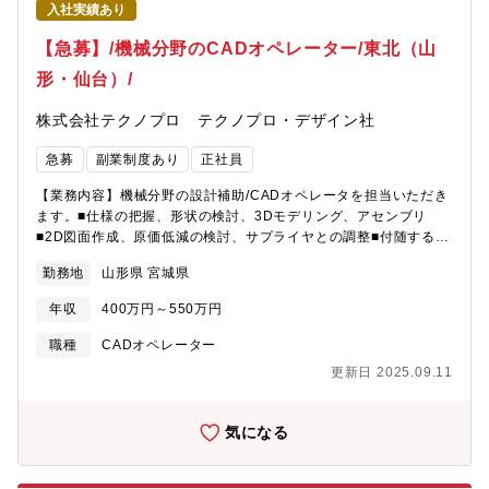
入社実績あり
【急募】/機械分野のCADオペレーター/東北（山
形・仙台）/
株式会社テクノプロ テクノプロ・デザイン社
急募
副業制度あり
正社員
【業務内容】機械分野の設計補助/CADオペレータを担当いただき
ます。■仕様の把握、形状の検討、3Dモデリング、アセンブリ
■2D図面作成、原価低減の検討、サプライヤとの調整■付随するド
キュメントの作成【プロジェクト例】・建設機械用部品の詳細設
勤務地
山形県 宮城県
計（3Dモデリング、2D図面作成含む）・治具の詳細設計(主に
3DCAD,2DCADを使用)・電子部品製造装置の自動化ツール構築
年収
400万円～550万円
作業（3D CAD図面データ）
職種
CADオペレーター
更新日 2025.09.11
気になる