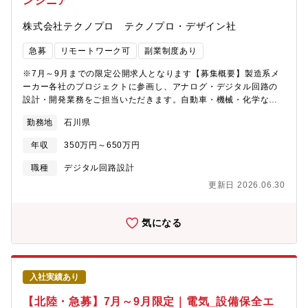
ンジニア
株式会社テクノプロ テクノプロ・デザイン社
急募
リモートワーク可
副業制度あり
※7月～9月までの限定公開求人となります【募集概要】製造系メ
ーカー各社のプロジェクトに参画し、アナログ・デジタル回路の
設計・開発業務をご担当いただきます。自動車・機械・化学など
製造系メーカーのプロジェクトにアサインされるため、多様な製
勤務地
石川県
品・現場経験を積むことができます。【業務内容】・アナログ／
デジタル回路の回路設計・基板設計（パターン設計・部品選
年収
350万円～650万円
定）・回路シミュレーションによる動作検証・試作基板の評価・
測定・デバッグ対応・設計改善・コストダウンに向けた改善提
職種
デジタル回路設計
案・技術資料・設計仕様書の作成成 等 【案件事例】制御基板
更新日 2026.06.30
の回路設計・評価対応（大手自動車部品メーカー）センサー回路
の設計・検証支援（大手機械系製造メーカー）電源回路の設計・
デバッグ対応（工作機械メーカー）基板パターン設計・部品選定
気になる
支援（化学系製造メーカー）※案件は随時変動します。ご希望の
業種・テーマをお聞きした上でマッチングいたします。【就業形
態】取引先構内／北陸エリア限定（福井・石川・富山を中心とし
た通勤圏内）
入社実績あり
【北陸・急募】7月～9月限定｜電気_設備保全エ