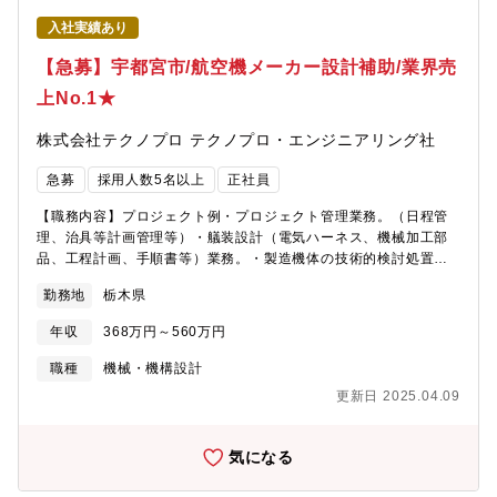
入社実績あり
【急募】宇都宮市/航空機メーカー設計補助/業界売
上No.1★
株式会社テクノプロ テクノプロ・エンジニアリング社
急募
採用人数5名以上
正社員
【職務内容】プロジェクト例・プロジェクト管理業務。（日程管
理、治具等計画管理等）・艤装設計（電気ハーネス、機械加工部
品、工程計画、手順書等）業務。・製造機体の技術的検討処置業
務。・試験、断面観察等の業務。・材料の成形加工（繊維の積層
勤務地
栃木県
及び樹脂、成形品からの試験片切り出し等）・取得データの整
理・分析・グラフ化等の作業。・機体構造設計、モデル作成。・
年収
368万円～560万円
航空機の認証取得に関する業務。・電源系統／照明系統等の設計
業務。・配管、艤装用ブラケット、ダクト、メカ部品等の設計検
職種
機械・機構設計
討業務。・板金／機械加工部品に関する工程計画、手順書作成業
更新日 2025.04.09
務。・構造／強度設計業務。・操縦系統に関する設計検討、艤装
検討、耐空性検討等の業務。・MATLAB／Simulinkを活用したソ
フトウェア開発、シミュレーション業務●充実の研修制度あり同社
気になる
グループに教育事業（WINスクール）があり、200講座以上のカリ
キュラムからお好きな講座を無料で受講出来ます。日々新しい技