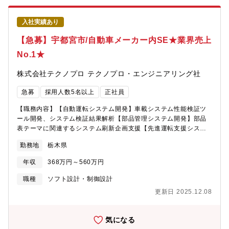
術が生まれているモノづくり業界で、エンジニアとしてのスキル
アップ、理想のキャリアパスを形成出来ます。●キャリアパス【取
入社実績あり
引先800社以上/プロジェクト6,000件以上】大手メーカーやSler、
通信系、官公庁、金融証券等、大手企業を中心に多くの顧客を持
【急募】宇都宮市/自動車メーカー内SE★業界売上
ち、要件定義から構築・運用まで幅広い工程にプロジェクトがご
No.1★
ざいます。自分の志向やキャリアに合わせ、転職することなく、
さまざまな業務を選ぶことができ、技術力を磨いてその分野のス
株式会社テクノプロ テクノプロ・エンジニアリング社
ペシャリストになることも、さらにコミュニケーションやマネジ
メントのスキルをつけて、リーダー・マネジャーとしての活躍も
急募
採用人数5名以上
正社員
可能です。
【職務内容】【自動運転システム開発】車載システム性能検証ツ
ール開発、システム検証結果解析【部品管理システム開発】部品
表テーマに関連するシステム刷新企画支援【先進運転支援システ
ム開発】Camera/Lider領域開発業務【データ解析AP開発】デー
勤務地
栃木県
タ解析アプリ開発業務、データ処理ツール、アプリ作成【会計シ
ステム統合PJ】各種システム調査、システム企画、改修、PJ管理
年収
368万円～560万円
対応【購買・経理システム運用保守】各購買、経理システムの開
発、各種システム調査、企画、改修【生産管理システム運用保
職種
ソフト設計・制御設計
守】生産管理システム改修に伴う調査/企画、仮想VM環境構築【リ
更新日 2025.12.08
チウムイオンバッテリーの解析/評価業務】各種耐久試験、
MATLABを使用した検証業務●充実の研修制度あり同社グループに
教育事業（WINスクール）があり、200講座以上のカリキュラムか
気になる
らお好きな講座を無料で受講出来ます。日々新しい技術が生まれ