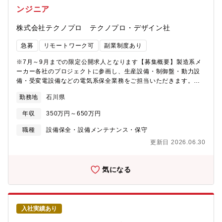
ンジニア
株式会社テクノプロ テクノプロ・デザイン社
急募
リモートワーク可
副業制度あり
※7月～9月までの限定公開求人となります【募集概要】製造系メ
ーカー各社のプロジェクトに参画し、生産設備・制御盤・動力設
備・受変電設備などの電気系保全業務をご担当いただきます。自
動車・機械・化学など製造系メーカーのプロジェクトにアサイン
勤務地
石川県
されるため、多様な設備・現場経験を積むことができます。【業
務内容】・生産設備・制御盤・動力設備の点検・整備・電気系ト
年収
350万円～650万円
ラブルの故障対応・原因調査・復旧作業・消耗部品（センサー・
リレー・ブレーカー等）の交換・在庫管理・設備改善・省エネ・
職種
設備保全・設備メンテナンス・保守
稼働率向上に向けた改善提案・点検記録・作業報告書の作成
更新日 2026.06.30
等 【案件事例】生産設備の電気系保全対応（大手自動車部品メ
ーカー）制御盤・動力設備の点検・整備（大手機械系製造メーカ
ー）センサー・アクチュエータ交換対応（工作機械メーカー）受
気になる
変電設備の点検・トラブル対応 （化学系製造メーカー）※案件は
随時変動します。ご希望の業種・テーマをお聞きした上でマッチ
ングいたします。【就業形態】取引先構内／北陸エリア限定（福
井・石川・富山を中心とした通勤圏内）
入社実績あり