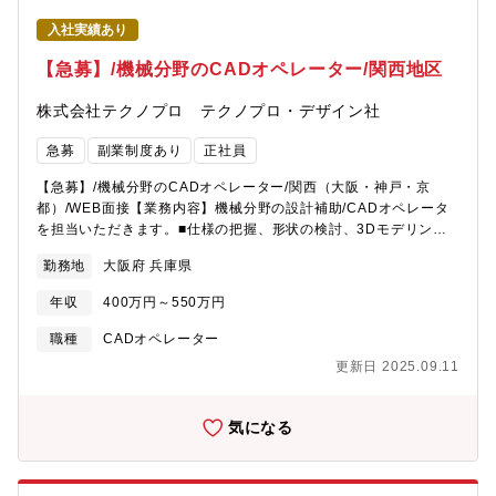
入社実績あり
【急募】/機械分野のCADオペレーター/関西地区
株式会社テクノプロ テクノプロ・デザイン社
急募
副業制度あり
正社員
【急募】/機械分野のCADオペレーター/関西（大阪・神戸・京
都）/WEB面接【業務内容】機械分野の設計補助/CADオペレータ
を担当いただきます。■仕様の把握、形状の検討、3Dモデリン
グ、アセンブリ■2D図面作成、原価低減の検討、サプライヤとの
勤務地
大阪府 兵庫県
調整■付随するドキュメントの作成【プロジェクト例】・機械分野
(車載カムクラッチ)の研究開発における試作品や冶具の設計、製図
年収
400万円～550万円
(CAD操作)・電動車に搭載される機器搭載検討・レイアウト設計
業務・ドライエッチング装置（処理モジュール、搬送モジュー
職種
CADオペレーター
ル）の3Dモデル・図面作成・太陽電池 設備設計における３Dモデ
更新日 2025.09.11
リング、部品図、組図作成および資料作成・全自動式組み合わせ
はかりの・3次元・２次元ＣＡＤを活用した詳細設計業務(Creo)
気になる