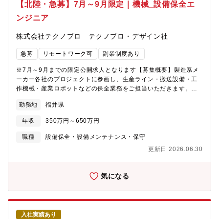
【北陸・急募】7月～9月限定｜機械_設備保全エ
ンジニア
株式会社テクノプロ テクノプロ・デザイン社
急募
リモートワーク可
副業制度あり
※7月～9月までの限定公開求人となります【募集概要】製造系メ
ーカー各社のプロジェクトに参画し、生産ライン・搬送設備・工
作機械・産業ロボットなどの保全業務をご担当いただきます。自
動車・電機・化学・食品加工など製造系メーカーのプロジェクト
勤務地
福井県
にアサインされるため、多様な設備・現場経験を積むことができ
ます。【業務内容】・生産ライン・搬送設備・工作機械・産業ロ
年収
350万円～650万円
ボットの点検・整備・設備の故障対応・トラブルシューティン
グ・修理・消耗部品の交換・在庫管理・設備改善・稼働率向上に
職種
設備保全・設備メンテナンス・保守
向けた改善提案・点検記録・作業報告書の作成 等 【案件事
更新日 2026.06.30
例】生産ライン設備の保全対応（大手自動車部品メーカー ）搬送
設備の故障対応・定期整備（大手電機メーカー系）産業ロボット
保全・稼働率改善支援（工作機械メーカー）工作機械の点検・修
気になる
理対応（化学系製造メーカー）※案件は随時変動します。ご希望
の業種・テーマをお聞きした上でマッチングいたします。【就業
形態】取引先構内／北陸エリア限定（福井・石川・富山を中心と
した通勤圏内を想定）
入社実績あり