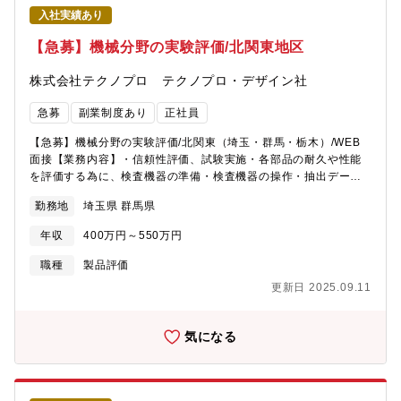
入社実績あり
【急募】機械分野の実験評価/北関東地区
株式会社テクノプロ テクノプロ・デザイン社
急募
副業制度あり
正社員
【急募】機械分野の実験評価/北関東（埼玉・群馬・栃木）/WEB
面接【業務内容】・信頼性評価、試験実施・各部品の耐久や性能
を評価する為に、検査機器の準備・検査機器の操作・抽出データ
まとめ、報告書の作成・試作実験評価・試験データの集積、試験
勤務地
埼玉県 群馬県
設備の点検保守作業
年収
400万円～550万円
職種
製品評価
更新日 2025.09.11
気になる