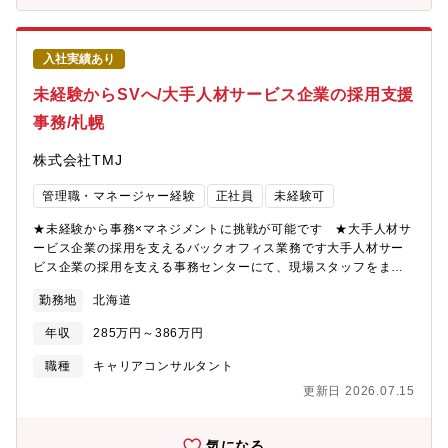
心です！（例）・「Woven Cityの中でやってはいけないことはあ
りますか？」・「荷物のロボット配送について聞きたいことがあ
ります」 ・「実証実験に参加する方法を教えてください」 な
入社実績あり
ど【ご入居手続き】・新しくご入居される方に、街の中で使うID
の発行などの事務処理を行います。住民となる方と最初にお会い
未経験からSVへ/大手人材サービス企業の採用支援
する、街の「顔」としてのお仕事です！ ウェルカムな気持ちが
事務/札幌
伝わる対応を心掛けています。【管理者業務】・スタッフが対応
に困った時に相談に乗り、スキルや経験を伸ばすための取り組み
株式会社TMJ
を実施いただきます。また、より良い対応を行うための資料を作
ったり、クライアント企業様へのご相談なども対応します。＝＝
管理職・マネージャー経験
正社員
未経験可
＝＝＝＝＝＝＝＝＝＝＝＝＝＝＝＝＝＜センター構成＞LSV：2名
SV：1名 ※今回はここのポジションを募集※オペレーター：2名
★未経験から事務×マネジメントに挑戦が可能です ★大手人材サ
ービス企業の採用を支えるバックオフィス業務です大手人材サー
ビス企業の採用を支える事務センターにて、現場スタッフをまと
める管理者としての仕事をお任せします。転職という人生の大き
勤務地
北海道
なイベントをサポートとして、求職者と企業を結ぶ採用活動をバ
ックオフィスから支えるお仕事です。あなたのサポートが採用成
年収
285万円～386万円
功につながり、求職者の新たなキャリアスタートを後押ししま
す。日々の対応一つひとつが、求職者と企業をつなぐ架け橋とな
職種
キャリアコンサルタント
るやりがいのある仕事です。具体的に、◆応募者情報の登録・確
更新日 2026.07.15
認◆採用管理システムへのデータ入力◆面接日程の調整◆メー
ル・電話での問い合わせ対応◆書類作成および事務処理◆業務進
捗の確認・管理【SV(スーパーバイザー)業務】◆スタッフのフォ
気になる