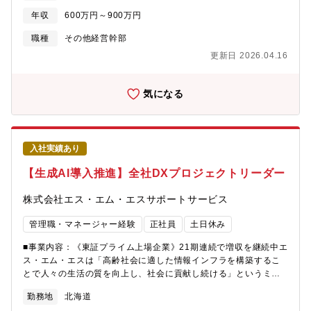
うえで、チームのパフォーマンスを分析し必要に応じて改善計画
年収
600万円～900万円
を提案・実施■請求可能時間のデータ収集、予測、予算編成■ 担当
チームのパフォーマンス・就業管理、トレーニング関連業務など
職種
その他経営幹部
においてのリーダーシップ■ クライアントとの関係構築■ チーム・
更新日 2026.04.16
プロジェクトの課題解決業務■ クライアントのビジネスレビュー
への参加
気になる
入社実績あり
【生成AI導入推進】全社DXプロジェクトリーダー
株式会社エス・エム・エスサポートサービス
管理職・マネージャー経験
正社員
土日休み
■事業内容：《東証プライム上場企業》21期連続で増収を継続中エ
ス・エム・エスは「高齢社会に適した情報インフラを構築するこ
とで人々の生活の質を向上し、社会に貢献し続ける」というミッ
ションを掲げ、多様な事業・ビジネスモデルを展開しています 。
勤務地
北海道
超高齢社会に突入したことで多くの社会課題が発生しています