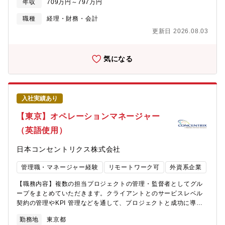
年収
709万円～797万円
ロセスの標準化・高度化やDX活用を推進します。グループ各社か
ら集約した経理・財務業務の変革をリードし、生産性および事業
職種
経理・財務・会計
価値の向上に貢献いただきます。■チーム運営・人財育成チームリ
更新日 2026.08.03
ーダーとして、業務の取りまとめ、進捗管理、メンバー指導・育
成などを担っていただきます。業務と人、両面のマネジメントに
より組織力向上を推進いただきます。また、関係部門と連携し組
気になる
織横断的な課題解決や事業運営を支援いただきます。【人物
像】・担当領域に責任を持ち、リーダーシップを発揮できる方・
課題を捉え、周囲を巻き込み課題を解決できる方・将来的にチー
ムをマネジメントしたい方・数値・データを軸に、事業や経営に
入社実績あり
貢献したい方
【東京】オペレーションマネージャー
（英語使用）
日本コンセントリクス株式会社
管理職・マネージャー経験
リモートワーク可
外資系企業
【職務内容】複数の担当プロジェクトの管理・監督者としてグル
ープをまとめていただきます。クライアントとのサービスレベル
契約の管理やKPI 管理などを通して、プロジェクトと成功に導く
べく、社内の各エリアの担当と協力しながら業務を遂行します。
勤務地
東京都
【具体的な業務】■ クライアントサービスレベル契約の理解した