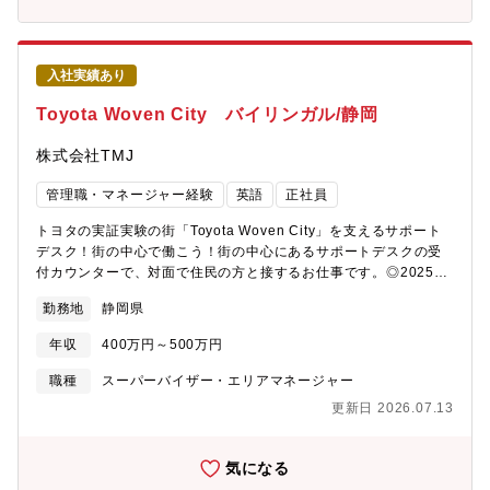
へ昇格することが可能です。
見つからない場合には、担当者に確認してからお答えできるので
安心です！（例）・「Woven Cityの中でやってはいけないことは
ありますか？」・「荷物のロボット配送について聞きたいことが
あります」 ・「実証実験に参加する方法を教えてください」
入社実績あり
など【ご入居手続き】・新しくご入居される方に、街の中で使う
IDの発行などの事務処理を行います。住民となる方と最初にお会
Toyota Woven City バイリンガル/静岡
いする、街の「顔」としてのお仕事です！ウェルカムな気持ちが
伝わる対応を心掛けています。【管理者業務】・スタッフが対応
株式会社TMJ
に困った時に相談に乗り、スキルや経験を伸ばすための取り組み
を実施いただきます。また、より良い対応を行うための資料を作
管理職・マネージャー経験
英語
正社員
ったり、クライアント企業様へのご相談なども対応します。＝＝
＝＝＝＝＝＝＝＝＝＝＝＝＝＝＝＝＝＜センター構成＞LSV：2名
トヨタの実証実験の街「Toyota Woven City」を支えるサポート
SV ：1名 ※今回はここのポジションを募集※オペレーター : 2名
デスク！街の中心で働こう！街の中心にあるサポートデスクの受
付カウンターで、対面で住民の方と接するお仕事です。◎2025年
9月実証開始！◎「Toyota Woven City」の一員として、日本だけ
勤務地
静岡県
でなく世界から注目されているプロジェクトに関わることができ
ます！具体的に、トヨタ自動車の実証実験都市「Toyota Woven
年収
400万円～500万円
City」のWeavers（お住まいの方・ご来訪された方・働く方な
ど）からのお問合せ対応や入居手続き・情報登録などの対応をお
職種
スーパーバイザー・エリアマネージャー
任せします。あわせて管理者として、スタッフ育成やサポート、
更新日 2026.07.13
業務の進捗管理やマニュアル・資料作成、クライアント対応など
もご対応いただきます。【お問い合わせ対応】・住民の方からの
お問合せに、よくある問い合わせ集を元に回答します。回答が見
気になる
つからない場合には、担当者に確認してからお答えできるので安