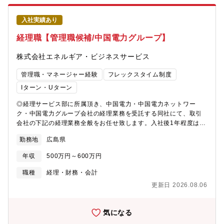
入社実績あり
経理職【管理職候補/中国電力グループ】
株式会社エネルギア・ビジネスサービス
管理職・マネージャー経験
フレックスタイム制度
Iターン・Uターン
◎経理サービス部に所属頂き、中国電力・中国電力ネットワー
ク・中国電力グループ会社の経理業務を受託する同社にて、取引
会社の下記の経理業務全般をお任せ致します。入社後1年程度は以
下の業務を中心にお任せ致しますが、その後は適性を見て管理職
勤務地
広島県
としてマネジメント業務を中心にお任せしたいと考えておりま
す。【具体的には…】■出納・資金繰り■会計伝票の審査■固定資産
年収
500万円～600万円
整理■月次・四半期・年度決算処理■計算書類の作成■税務計算・申
告支援 ■会計監査対応支援・・・・等※管理職昇進後は、所属グ
職種
経理・財務・会計
ループメンバーのマネジメントや取引先企業の窓口として調整業
更新日 2026.08.06
務などをお任せしたいと考えております。＜取引会社＞中国電
力・中国電力ネットワーク・中国電力グループ会社:20社（現在）
《部署構成》経理サービス部:74名（うち女性:44名）《残業時
気になる
間》5～30時間程度/月 《募集背景》現在在籍している管理職者