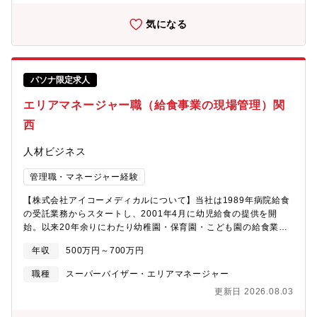
導、スキルアップの為の研修・1人のSVに対して、5～10名のオペ
レーターを担当していただく予定です。■業務管理（数値管理、勤
気になる
怠管理 など）■電話対応の台本・業務フロー・各種マニュアル・
研修資料・業務報告書等の作成■クライアントへの業務報告や打ち
合わせへの参加 など【数値管理に関して】■応対品質、効率、生
産性、オペレーターの出勤率や離職率等々の品質面や○○率と呼ば
パソナ限定求人
れるような数値を管理いただくこととなります。※業務知識豊富
な先輩による、手厚いフォローがありますので安心して挑戦でき
エリアマネージャー職（給食事業の現場管理）関
る環境です！【この求人のPOINT】・少人数のチームなのでコミ
西
ュニケーションがとりやすい！・立ち上げを経験できます！・管
理 業務の遂行力が身につきます！ーーーーーーーーーーーーーー
人材ビジネス
ーーーー■TMJでは大手企業を中心とした約200社のクライアント
企業の多種多様な業務に携わることが可能です。社内には多様な
管理職・マネージャー経験
キャリアパスがありますので、将来的にはご自身のご希望や適性
などにあわせて様々なステップに進んでいただくことが可能で
【株式会社アイコーメディカルについて】当社は1989年病院給食
す。職種・地域限定正社員として専門性を高めていただくルート
の受託業務からスタートし、2001年4月に幼児給食の提供を開
だけでなく、エリア・仕事内容を問わずにご活躍いただける総合
始。以来20年余りにわたり幼稚園・保育園・こども園の給食業務
職正社員への登用試験にも挑戦いただけます。（登用試験は年1
受託を通じてこどもたちの成長に関わってまいりました。常にこ
回、何度でもチャレンジ可能です）
年収
500万円～700万円
どもたちの目線に寄り添って、美味しく温かく見た目にもきれい
な給食のご提供。離乳食・幼児食には健全な成長をするための充
職種
スーパーバイザー・エリアマネージャー
分な栄養があることはもちろんのこと、こどもたちが食べやす
更新日 2026.08.03
い、食べたくなるよう形状や色彩も大切にしています。また、こ
どもたちが生涯にわたって健全な食生活をお送り頂ける基礎作り