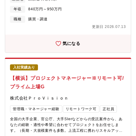
ベース運用の改善など）■購買/調達業務関連のデータ分析■購買シ
容：・特定の部門における個別の課題解決にとどまらず、生成AI
ステムの導入/保守■AI活用・IT化・DX化課題推進■部門企画・戦
を活用して現場の非効率を解消し、 業務プロセスをよりスムー
年収
840万円～950万円
略検討■部門管理会計（予算・実績管理）【部署に関して】部内に
ズに進化させるプロジェクトマネジメントを主導していただきま
在籍するバイヤー・スタッフは約100名。ガツガツした雰囲気では
職種
購買・調達
す。・既存の業務を少し楽にするためのIT化ではなく、AIを活用
なく、気軽にコミュニケーションが取れます！様々なキャリアの
して業務効率化を加速させ、機能子会社としての価値を最大化す
更新日 2026.07.13
方が多く在籍し、各人の価値観を尊重し「チーム」としての活動
るポジションです。・札幌を拠点としながらも、全社横断的なプ
が中心の組織です。
ロジェクトの推進メンバーとして、首都圏の最新技術トレンドと
気になる
同水準の事業価値を生み出す、 非常にやりがいのある業務に携
わっていただけます。１．生成AIを活用した業務改善プロジェク
トの推進・現場ヒアリングと課題抽出： 各部門（インサイドセー
ルス、カスタマーサポート、管理部門等）の業務フローを可視化
し、 生成AIによる自動化・効率化が可能なポイントを特定しま
入社実績あり
す 。・ソリューション設計： プロンプトエンジニアリングや既存
【横浜】プロジェクトマネージャー※リモート可/
のAIツールを活用し、現場の社員が使いやすいワークフローを設
計します 。・導入・定着支援:：本社BPRやプロダクト開発部門と
プライム上場G
現場の橋渡し役となり、ツールの導入教育や、現場からのフィー
ドバックに基づいた改善を繰り返します。２．社内ナレッジの共
株式会社ＰｒｏＶｉｓｉｏｎ
有と標準化・事例の型化： 現場で生まれた有効なプロンプトや活
用事例を収集・整理し、他部門でも展開できる仕組みを作ります
管理職・マネージャー経験
リモートワーク可
正社員
。・リテラシー向上施策：社内向けの勉強会やガイドライン作成
を通じ、組織全体のAI活用スキルの底上げを支援します 。■やり
全国の大手企業、官公庁、大手SIerなどからの受託案件から、あ
がい：・単なるツールの導入担当ではなく、AIを実務にどう組み
なたの経験・適性や希望に合わせてプロジェクトをお任せしま
込むかを自ら考え、プロジェクトの推進リーダーとして現場の変
す。（長期・大規模案件も多数。上流工程に携わりスキルアップ