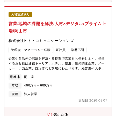
が、今後定年退職を控えている中で、即戦力となる方を外部から
採用したいと考え、人材を募集しております。今回は各社担当企
業グループを統括する、リーダー（係長）もしくはサブマネージ
入社実績あり
ャー（副課長）クラスでの採用を検討しております。※参考※ス
テップアップ：一般職→リーダー（係長）→サブマネージャー
営業/地域の課題を解決/人材×デジタル/プライム上
（副課長）→マネージャー（課長）★おすすめポイント★中国電
場/岡山市
力グループ企業の経理業務を集約し、高い専門性のもとに複数企
業の経理に関わることで、幅広い会計・税務知識が身に付きスキ
株式会社ヒト・コミュニケーションズ
ルアップやキャリア形成が期待できます。中国電力グループに所
属することで、社会インフラを支える事業の一翼を担い、社会貢
管理職・マネージャー経験
正社員
学歴不問
献性の高い業務に携われます。安定した経営基盤やワークライフ
バランスを取りながら、落ち着いた環境で働く事が期待できま
企業や自治体の課題を解決する提案型営業をお任せします。担当
す。転勤もありませんので、U・Iターン等で、広島で腰を据えて
するお客様は通信キャリア、ホテル、空港、観光関連企業、メー
働きたい方も歓迎致します。
カー、小売企業、自治体など多岐にわたります。経営層や人事担
当者、店舗責任者、部門責任者などへアプローチし、事業課題や
勤務地
岡山県
現場の困りごとをヒアリング。課題に合わせて人材サービスや業
務委託、販売支援、イベント運営、デジタル支援などを組み合わ
年収
400万円～600万円
せた提案を行います。【解決する課題例】■人手不足の解消：「新
規採用したい」「繁忙期だけスタッフを増やしたい」⇒人材派
職種
法人営業
遣・紹介、業務委託による人員確保を提案■店舗・販売現場の改
更新日 2026.08.07
善：「販売力強化したい」「店舗運営を効率化したい」⇒販売ス
タッフ配置、店舗運営受託、販売促進施策を提案■観光・インバウ
ンド対応：「外国人観光客への対応を強化したい」⇒多言語対応
気になる