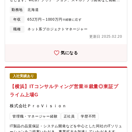
せします。WEBアプリケーション、スマホアプリ開発など経験や
希望に合わせてお仕事をお任せします。【担当案件】・WEBアプ
勤務地
北海道
リケーション開発・スマホアプリ開発・RPAツール導入・AWS、
AzureなどのCloudサービスを利用したインフラ構築業務 など
年収
652万円～1000万円
※経験に応ず
【プロジェクト例】(1) WEBシステム開発（例：大手旅行会社向
けチケット予約サイトシステム開発） 期間:2023年7月～2024年
職種
ネット系プロジェクトマネージャー
6月 人数:5～10名 工程:要件定義、基本設計、詳細設計
更新日 2025.02.20
OS:Windows,Mac 開発言語:Vue.js(Nuxt.js)、AWS(2)アプリケ
ーション開発・サービス：住空間向けIoTプラットフォーム・業務
内容：テレマティクスアプリ開発※AndroidやiOSのアプリ開発経
気になる
験がある方はより活躍できます！上記はプロジェクト例で、それ
ぞれの経験や志向性、希望に合わせてのプロジェクトアサインと
なります。
入社実績あり
【横浜】ITコンサルティング営業※裁量◎東証プ
ライム上場G
株式会社ＰｒｏＶｉｓｉｏｎ
管理職・マネージャー経験
正社員
学歴不問
IT製品の品質保証・システム開発などを中心とした同社のITソリュ
ーションをご提案いただき、事業拡大を加速していただきます。