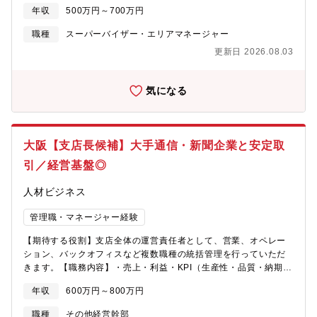
受託を通じてこどもたちの成長に関わってまいりました。常にこ
年収
500万円～700万円
どもたちの目線に寄り添って、美味しく温かく見た目にもきれい
な給食のご提供。離乳食・幼児食には健全な成長をするための充
職種
スーパーバイザー・エリアマネージャー
分な栄養があることはもちろんのこと、こどもたちが食べやす
更新日 2026.08.03
い、食べたくなるよう形状や色彩も大切にしています。また、こ
どもたちが生涯にわたって健全な食生活をお送り頂ける基礎作り
のお手伝いを行う給食会社であり続ける事を何よりも大切に思っ
気になる
ております。この目標実現の為に社を挙げて食材及びメニュー開
発はもとより、給食提供システムの改善に日々努めています。今
後も、「私たちにしかできないオンリーワン給食を全国に」の実
現を目指し、こどもたちに美味しくて温かく安心安全な給食のご
大阪【支店長候補】大手通信・新聞企業と安定取
提供と、お客様に満足いただける食文化の形成に貢献してまいり
ます。【募集背景】少子高齢化で子どもの数は減少傾向ですが、
引／経営基盤◎
女性の社会進出により保育園の在り方も変わってきています。認
定こども園には給食が必須となり、給食の外部委託も進んでおり
人材ビジネス
ます。そのような背景で需要拡大に伴い、関東・中部・関西エリ
アにてエリアマネージャーとしてご尽力いただける方を募集いた
管理職・マネージャー経験
します。【仕事内容】幼児専門の給食会社における現場運営管理
【期待する役割】支店全体の運営責任者として、営業、オペレー
及び、新規先営業訪問【業務詳細】■調理業務全般を指示、統括■
ション、バックオフィスなど複数職種の統括管理を行っていただ
顧客とのやり取り（運営内容について等）■人員配置や業務の指導
きます。【職務内容】・売上・利益・KPI（生産性・品質・納期・
■採用業務（面談/面接）■新規顧客の立ち上げ業務 等※10～15園
コストなど）の達成責任を持ち、目標達成のための戦略立案や改
ほど担当していただく予定です（1日に1～2園回るイメージ）※飛
年収
600万円～800万円
善策の実行を推進します。・チームメンバーの育成や組織力強
び込み営業は原則ありません
化、部門間の調整、クライアント・取引先との折衝・関係構築も
職種
その他経営幹部