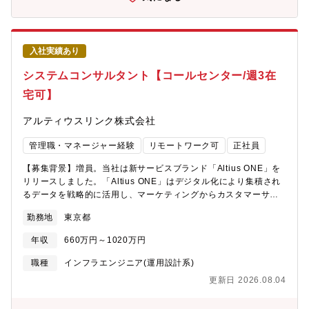
スタッフやデジタルツールを活用した運営支援を提案■イベント・
地域活性化支援：「イベント運営に必要な人員を確保したい」⇒
自治体イベント、スポーツイベント、各種催事の運営体制を提案
など。具体的に、■新規顧客へのアプローチ（営業活動全体の約7
入社実績あり
割）・電話や訪問による新規開拓・企業・自治体への課題ヒアリ
ング・商談機会の創出※問い合わせ対応だけではなく、自ら企業
システムコンサルタント【コールセンター/週3在
へアプローチし、新たな課題を発掘していく営業スタイルです。■
宅可】
既存顧客への提案活動（営業活動全体の約3割）・既存顧客への追
加提案・業務改善や新たな課題の発掘・長期的な関係構築■社内外
アルティウスリンク株式会社
との連携・営業だけで全てを抱えるのではなく、支店スタッフや
本社専門部署と連携しながら課題解決を進めます。・岡山支店だ
管理職・マネージャー経験
リモートワーク可
正社員
けでは対応が難しい大型案件の場合は、本社担当者も商談に参加
し、全国規模のリソースを活用して提案を進めます。■働き方（基
【募集背景】増員。当社は新サービスブランド「Altius ONE」を
本出社型）・勤務地：岡山支店・担当エリア：岡山県、鳥取県、
リリースしました。「Altius ONE」はデジタル化により集積され
香川県、徳島県・出張：月1回程度（宿泊を伴うケースはほぼあり
るデータを戦略的に活用し、マーケティングからカスタマーサク
ません）・転勤：総合職採用のため制度上可能性あり（実際の発
セスまで、購買プロセスにおける顧客接点の高度化、それに伴う
生頻度は低く2025年度実績では全社で1%程度）【提案事例】①
勤務地
東京都
バックオフィス業務など、包括的な企業活動におけるビジネス課
店舗の人手不足を解決課題：店舗スタッフが不足し販売機会を逃
題の解決を目指すものです。これまでお客様企業の顧客接点の担
している提案：必要人数や勤務条件を整理し、派遣スタッフによ
年収
660万円～1020万円
い手として国内最大規模のコンタクトセンターを運営してきた実
る人員確保を実施※状況に応じて、将来的に直接雇用化も含めて
績・ノウハウに加えて、KDDIや三井物産のグループケイパビリテ
職種
インフラエンジニア(運用設計系)
提案を実施②自治体イベントの運営支援課題：選挙対応や地域イ
ィを活用したデジタルBPOサービスを通じて、データドリブンに
ベントで大量の運営スタッフが必要提案：スタッフ手配から当日
更新日 2026.08.04
よるお客様企業のBX（ビジネストランスフォーメーション）を推
の運営体制までを一括支援※地域の円滑なイベント運営に貢献③
進しています。当サービスの企画強化・販売推進に従事するメン
スポーツイベント運営支援課題：試合開催時の誘導・受付スタッ