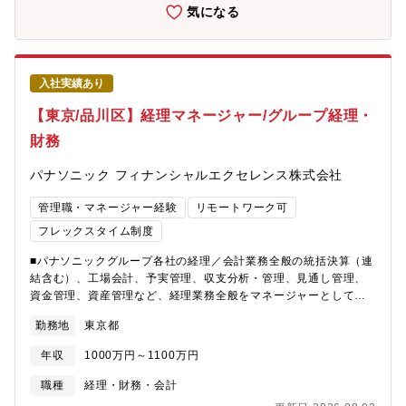
バーを募集します。【業務内容】コンタクトセンター/BPO業務提
気になる
フが不足提案：必要人数の確保から当日の運営管理まで支援※地
案に向けたコンサルテーション業務■業務詳細・コンタクトセンタ
域スポーツの活性化にもつながる仕事です【魅力】■「売る営業」
ー/バックオフィス業務における提案支援、営業同行、見積作成・
ではなく「課題を解決する営業」です。決まった商品を販売する
事前調査の実施～要件定義・仕様書、RFP等の作成及び改善計画
営業ではありません。 お客様ごとに異なる課題を理解し、自分
の策定・プロダクト選定、ソリューション構築・導入時のプロジ
で考えた提案によって企業や地域の成長を支援できます。■幅広い
入社実績あり
ェクトマネジメント及びベンダーマネジメント【働く環境】 ■本
業界・大きな案件に関われます。 岡山県を中心に鳥取県・香川
部構成計44名20代（男性2名 女性2名）30代（男性9名 女性4
【東京/品川区】経理マネージャー/グループ経理・
県・徳島県など幅広いエリアを担当。通信、ホテル、空港、観
名）40代（男性17名 女性5名）50代（男性4名 女性1名）■部
光、自治体などさまざまな業界の企業と関わることができます。
財務
署の雰囲気プロジェクトごとに動くので、メンバー間の情報連携
経営層や責任者クラスと商談する機会もあり、営業として大きく
が不可欠です。そのためリモート環境をフル活用しながらコミュ
成長できる環境です。■社会性の高い仕事に携われます。人材不
パナソニック フィナンシャルエクセレンス株式会社
ニケーションを活発に取っています。中途採用や各地のセンター
足、地域活性化、観光振興など、企業や地域が抱える課題解決に
から集まってきているメンバーが多いため、様々な文化ややり方
直接関われます。 「自分の提案が誰かの役に立っている」とい
管理職・マネージャー経験
リモートワーク可
を認め合いながらスキル向上にも努めています。■テレワーク頻度
う実感を得られる仕事です。■プライム上場グループならではの安
週2~3日程度【その他】■求める人物像・顧客/関連部門とのコミュ
フレックスタイム制度
定基盤。全国展開する企業基盤、大手企業との取引実績、全国ネ
ニケーションを円滑に取れる方・顧客課題に対し局所改善に留ま
ットワークを活用した提案力 安定した環境の中で、新しい提案
■パナソニックグループ各社の経理／会計業務全般の統括決算（連
らず、デジタル化やスキーム変更などの柔軟な手法を提案できる
や挑戦ができます。【評価制度】■個人目標・拠点目標を設定し成
結含む）、工場会計、予実管理、収支分析・管理、見通し管理、
方・顧客及び社内関係部門に対し、改善・再構築の方向性を明確
果を正当に評価■目標達成時には表彰制度があり、社長賞などの評
資金管理、資産管理など、経理業務全般をマネージャーとして統
に提示し、求心力を持って実行に移せる方■入社後の流れ業界知識
価制度も整っています■成果は賞与にも反映され、頑張りが形にな
括していただきます。グループ全体の経理機能の基盤を支えなが
や改善手法などの座学はもちろんの事、実業務に関しても先輩社
る環境です【入社後の流れ】■入社後は約1～3ヶ月を目安に支店長
勤務地
東京都
ら、業務品質と生産性の向上を通じて、経理機能の強化・高度化
員とセットもしくはチームでプロジェクトに参加していただきま
同行によるOJTを実施します。まずは既存顧客との商談や提案活
を牽引いただきます。■業務プロセス改革の主導専門性を活かして
すので、しっかりフォローして知識の習得と実践に努めていただ
年収
1000万円～1100万円
動に同行し、業界知識や営業の進め方を習得。慣れてきた段階で
全社最適の視点で経理・財務業務の標準化・高度化を推進しま
けます。■キャリアパス業務経験を生かしたコンサルティング業務
徐々に担当を引き継ぎ、早い方では1ヶ月程度で単独商談にも挑戦
す。また、プロセスの抜本的な改革やDXを主導し、効率化に留ま
からスタートいただき、ゆくゆくは弊社のサービスを網羅する専
職種
経理・財務・会計
できます。営業経験が浅い方でも、支店長や本社メンバーがフォ
らず、当社の事業価値の創出・最大化を実現していただきます。■
門職を目指していただきます。また役職者としての管理職を目指