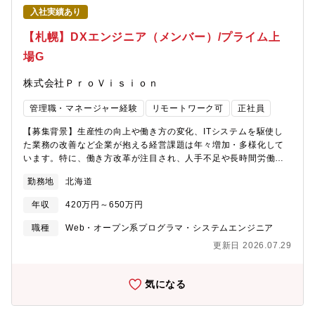
務）の整理・課題抽出・自動化に向けた業務ヒアリングと業務要
入社実績あり
件の定義・ツール導入に向けた設計・開発・テスト・保守・運用
支援、ユーザー向け操作研修の実施■ 担当分野とツール例・ご経
【札幌】DXエンジニア（メンバー）/プライム上
験に応じて、以下いずれかの領域を中心に担当。・RPA（例：
場G
UiPath、WinActor）・BIツール（例：Power BI、MOTION
BOARD）・ローコード／ノーコード開発（例：Power Apps、
株式会社ＰｒｏＶｉｓｉｏｎ
kintone、OutSystems）■ 支援対象・プロジェクト規模・クライ
アント業種：IT、商社、小売、通信など多岐にわたる・プライム
管理職・マネージャー経験
リモートワーク可
正社員
案件多数／売上数百億円規模の企業プロジェクトにも参画・プロ
ジェクト期間：数ヶ月～2年以上の長期案件もあり■推進体制・チ
【募集背景】生産性の向上や働き方の変化、ITシステムを駆使し
ーム参画（3～5名体制）【配属部署】DXビジネスエンジニアリン
た業務の改善など企業が抱える経営課題は年々増加・多様化して
グ事業部★ 男女比7：3、平均年齢は31歳と若く、中途入社が多い
います。特に、働き方改革が注目され、人手不足や長時間労働の
ので馴染みやすい環境です。★ 月平均残業時間は15～20時間程度
問題を改善するために、RPAツールやローコードツール（kintone
で、働きやすさも抜群です。【この仕事の魅力】■オープンで助け
勤務地
北海道
等）、BIツールなどの需要が高まっています。これまで人力で作
合うカルチャーと“一人にしない”成長環境月1回の社内勉強会や疑
業していた業務にシステムを導入し自動化することで、業務スピ
似プロジェクトなど、オープンな知識共有が活発で、プロジェク
年収
420万円～650万円
ードや業務の正確さの向上につながり、生産性向上・業務効率
トが異なっても気軽に技術相談できる風土があります。部門のメ
化・品質向上が期待できます。また、人件費の削減にも一役買う
職種
Web・オープン系プログラマ・システムエンジニア
ンバーはSlackで常時つながっており、いつでも相談可能です。さ
ことから、そのようなシステム導入を検討する企業が増加してい
らに、上司との1on1やトレーナー制度も整っているため、入社後
更新日 2026.07.29
ます。同社でもお客様のニーズにお応えできるよう、部署を新た
も伴走体制のもと安心して成長できます。改善提案や技術選定に
に立ち上げ、現在事業拡大中です。【仕事概要】顧客の業務課題
も主体的に関わることができ、「自ら考え、提案し、成長でき
に応じて、RPA・ローコード・BIなどのデジタルツールを活用
気になる
る」文化が根付いています。■大手、プライム案件も多数！安定し
し、業務効率化・DX推進の実務を通じて支援していただきます。
た顧客基盤QA領域で培ってきた顧客基盤があり、売上数百億円規
【具体的な業務内容】■ プロジェクト業務（ご経験に応じて即戦
模の大手企業のプロジェクトや、2年以上にわたる長期プロジェク