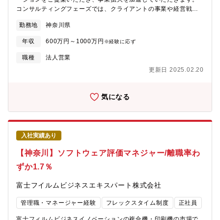
コンサルティングフェーズでは、クライアントの事業や経営戦略
をヒアリングし、課題分析や方針策定から、企画提案まで行なっ
勤務地
神奈川県
ていただきます。また、営業チームの中心メンバーとなって新規
クライアント開拓・新規ビジネスの創出をしていただきます。
年収
600万円～1000万円
※経験に応ず
【具体的には】・新規アポイント獲得・クライアントに対するコ
ンサルティング・クライアント課題に対するソリューション提案
職種
法人営業
企画・商談、プレゼンテーション・技術部門、ステークホルダー
更新日 2025.02.20
との連携・契約締結業務・営業戦略の策定（現状の戦略理解、お
よび課題発見）・クライアントフォロー・クライアントの経営課
題やIT/デジタル化のニーズを探り、・企画提案からクロージング
気になる
まで行っていただきます。営業スタイルは新規開拓がメインとな
ります。商談の際には、基本的には技術部門のエンジニアが同行
します。＜主なリード獲得手法＞テレアポ / フォームマーケ / メー
ルマーケ / ウェビナー / 展示会など営業手法は固定されたものでは
入社実績あり
ありませんので、これまでのご経験をProVisionの営業に落としこ
んでいただくことも期待しています。SaaS企業やSIer企業、ゲー
【神奈川】ソフトウェア評価マネジャー/離職率わ
ム・ネットビジネス事業などがメインクライアントとなります。
ずか1.7％
クライアント規模は大企業から中小企業まで幅広く、今後はエン
タープライズ領域まで幅広くアプローチしていきます。
富士フイルムビジネスエキスパート株式会社
管理職・マネージャー経験
フレックスタイム制度
正社員
富士フィルムビジネスイノベーションの複合機・印刷機の市場で