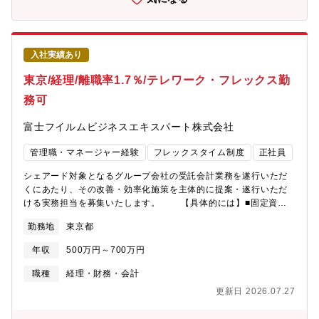
ロー/育成業務◆現場からの要望や気づきを上司へ報告◆勤務しや
すい職場環境づくり◆クライアントへの相談など【入社後の研
修】◆入社後すぐに管理業務をお任せするのではなく、まずはオ
ペレーター業務を経験していただき、現場理解を深めながら段階
入社実績あり
的にマネジメントスキルを身につけていただきます。実際に、現
在活躍しているSVの多くは未経験・異業種からのチャレンジ組。
東京/経理/離職率1.7％/テレワーク・フレックス勤
充実したサポート体制が整っているため、管理職未経験の方でも
務可
安心してスタートできます。【具体的な研修の流れ】まずはスタ
ッフの研修を受けていただきます。 座学と専用システムを利用し
富士フイルムビジネスエキスパート株式会社
ながら実施。その後、実際にメール対応や電話対応などを体験。
そばで先輩SVなどがサポートします。実務の経験が終了しました
管理職・マネージャー経験
フレックスタイム制度
正社員
ら、徐々に管理者業務のレクチャーをOJTにてすすめていきま
す。分からないところは先輩SVに質問しながら進めることができ
シェアード対象となるグループ会社の受託会計業務を遂行いただ
るのでご安心ください。【この求人のPOINT】★5年連続売上成長
くにあたり、その改善・効率化施策を主体的に提案・遂行いただ
中！安定した環境で長く働けます！地域限定正社員として引っ越
ける実務担当を募集いたします。 【具体的には】■固定資
しを伴う異動がありません。★セコムグループの安定基盤★コミ
産・一般会計・税務・出納業務を正確な遂行、及びBPOでの業務
ュニケーションが活かせる仕事★研修充実★残業月20時間程度（1
勤務地
東京都
遂行管理■受託会社拡大・新たな取引・会計基準/税制の変更時に
日平均1時間程度）★産育休実績＆復帰実績★キャリアパス多数！
おける、適切な会計処理の検討・提案 ■会計・税務相談等、担
年収
500万円～700万円
当する会社へのコンサルテーション ■業務プロセスの改善・効率
化・自動化の提案・遂行 ◎キャリアステップ ・既
職種
経理・財務・会計
存のやり方に捉われない抜本的な業務プロセス改革や新規システ
更新日 2026.07.27
ムの導入に携わっていただきます。 ・様々な業種のグル
ープ会社から会計・税務・出納業務を受託しておりますので、幅