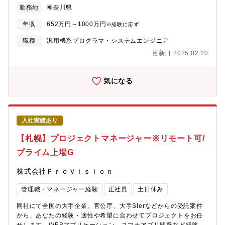
化を直接作り出せるポジションです 。・首都圏に集中しがちな
できる好環境です）WEBアプリケーション、スマホアプリ開発な
勤務地
神奈川県
「AIを活用した全社BPR」という難易度・市場価値ともに高いプ
ど経験や希望に合わせてお仕事をお任せします。【どんな案件を
ロジェクトを、札幌拠点にしながら経験できる希少性の高いポジ
担当するか】・WEBアプリケーション開発・スマホアプリ開発・
年収
652万円～1000万円
※経験に応ず
ションです。・ベンダーや受託といった外部からの支援ではな
AWS、AzureなどのCloudサービスを利用したインフラ構築業
く、事業会社の内部として、自社ビジネスの根本的な課題解決と
務 など【プロジェクト例】下記はプロジェクト例で、それぞれ
職種
汎用機系プログラマ・システムエンジニア
変革に深くコミットできます。
の経験や志向性、希望に合わせてのプロジェクトアサインとなり
更新日 2025.02.20
ます。(1) WEBシステム開発【例】大手旅行会社向けチケット予
約サイトシステム開発 期間:2023年7月～2024年6月 人数:5～
10名 工程:要件定義、基本設計、詳細設計
気になる
OS:Windows,Mac 開発言語:Vue.js(Nuxt.js)、AWS(2)アプリケ
ーション開発・サービス：住空間向けIoTプラットフォーム・業務
内容：テレマティクスアプリ開発※AndroidやiOSのアプリ開発経
験がある方はより活躍できます！
入社実績あり
【札幌】プロジェクトマネージャー※リモート可/
プライム上場G
株式会社ＰｒｏＶｉｓｉｏｎ
管理職・マネージャー経験
正社員
土日休み
同社にて全国の大手企業、官公庁、大手SIerなどからの受託案件
から、あなたの経験・適性や希望に合わせてプロジェクトをお任