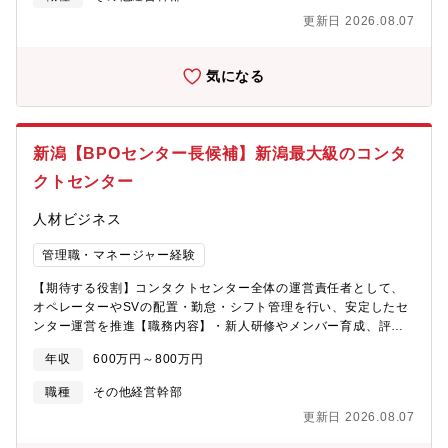
担います。・AIや業務効率化ツールを活用し、業務プロセス改善
更新日 2026.08.07
や生産性向上にも取り組んでいただきます。【募集背景】事業拡
大に伴い、営業組織の強化を目的とした増員募集となります。 現
在、案件数の増加に対して人員が不足しており、早期にご活躍い
気になる
ただける方を募集しております。【求める人物像】・支店全体の
成果に責任を持ち、戦略的に組織を統括できる方・営業・オペレ
ーション・バックオフィスの各現場を理解し、改善策を立案・実
行できる方・クライアントや取引先と対等に交渉・提案できる高
新潟【BPOセンター長候補】新潟最大級のコンタ
いコミュニケーション力を持つ方・データ・KPIに基づき意思決定
を行い、業務効率化・改革を推進できる方
クトセンター
人材ビジネス
管理職・マネージャー経験
【期待する役割】コンタクトセンター全体の運営責任者として、
オペレーターやSVの配置・勤怠・シフト管理を行い、安定したセ
ンター運営を推進【職務内容】・新人研修やメンバー育成、評価
面談を通じて組織力の向上と次世代管理職の育成を推進・クライ
年収
600万円～800万円
アントとの定例会を実施し、運営実績の報告や業務改善提案、課
題解決に向けた折衝を担当・センターの売上・収益・人員計画を
職種
その他経営幹部
管理士、利益最大化に向けた運営体制の構築・複数案件を横断的
更新日 2026.08.07
に管理し、センター全体の品質・生産性向上に向けた施策を実行
【募集背景】事業拡大に伴い、営業組織の強化を目的とした増員