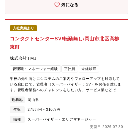
広い経理業務経験を積んでいただけます。・一通りの経理業務を
気になる
習熟いただいた後は、ERP刷新や資本再編、シェアード拡大等の
全社に関わるスケールの大きな業務にもチャレンジいただけま
す。
入社実績あり
コンタクトセンターSV/転勤無し/岡山市北区高柳
東町
株式会社TMJ
管理職・マネージャー経験
正社員
未経験可
学校の先生向けにシステムのご案内やフォローアップを対応して
いる窓口にて、管理者（スーパーバイザー：SV）をお任せ致しま
す。管理者業務へのチャレンジをしたい方、サービス業などで店
長やリーダー経験をお持ちでメンバーの指導経験や人材の育成経
勤務地
岡山県
験（後輩指導・新人OJTなど）をお持ちの方を求めています。具
体的な窓口の業務内容として、学生向け求人アプリ（システム）
年収
275万円～310万円
を利用している、学校の先生に対し、フォローアップコール、レ
クチャー、使い方の説明などを行っていただきます。WEBカメラ
職種
スーパーバイザー・エリアマネージャー
を通じてお客様対応を実施いただく事となります。【TMJのスー
更新日 2026.07.30
パーバイザー（SV）業務】■オペレーターのフォロー・業務指