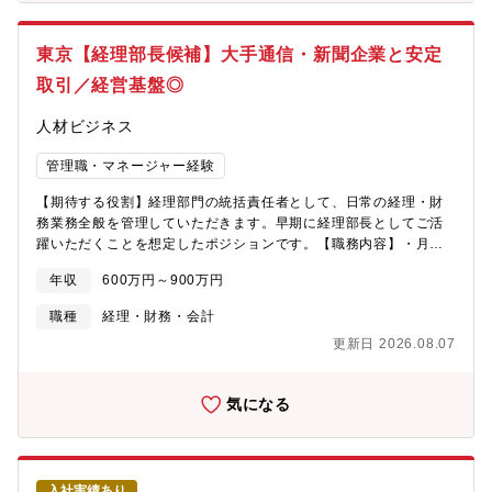
策の推進・他部門（営業、採用、人事等）との連携による事業推
進【募集背景】事業拡大に伴い、営業組織の強化を目的とした増
東京【経理部長候補】大手通信・新聞企業と安定
員募集となります。 現在、案件数の増加に対して人員が不足して
おり、早期にご活躍いただける方を募集しております。【求める
取引／経営基盤◎
人物像】・部門の成果に責任を持ち、戦略的にチームを統括でき
る方・チームの育成や組織力強化に積極的に取り組める方・顧客
人材ビジネス
や社内関係者と円滑に調整・交渉できるコミュニケーション力を
持つ方・データ・KPIに基づく意思決定ができ、部門の改善・成長
管理職・マネージャー経験
を推進できる方
【期待する役割】経理部門の統括責任者として、日常の経理・財
務業務全般を管理していただきます。早期に経理部長としてご活
躍いただくことを想定したポジションです。【職務内容】・月
次・年次決算の取りまとめ・予算策定・資金管理・内部統制の整
年収
600万円～900万円
備・業務改善・税務業務・社内システムの移行・会計システムの
運用改善を通じて経理業務の効率化・経営層や他部門と連携し、
職種
経理・財務・会計
財務情報を活用した経営判断のサポート・部下の育成【募集背
更新日 2026.08.07
景】事業拡大に伴い、営業組織の強化を目的とした増員募集とな
ります。 現在、案件数の増加に対して人員が不足しており、早期
にご活躍いただける方を募集しております。【求める人物像】・
気になる
数字に強く、正確性・スピード感を持って業務を推進できる方・
部門メンバーをまとめ、育成・組織力強化に注力できる方・経営
層、メンバー陣共に円滑にコミュニケーションし、経営判断をサ
ポートできる方・傾聴力のある方（双方的なコミュニケーション
入社実績あり