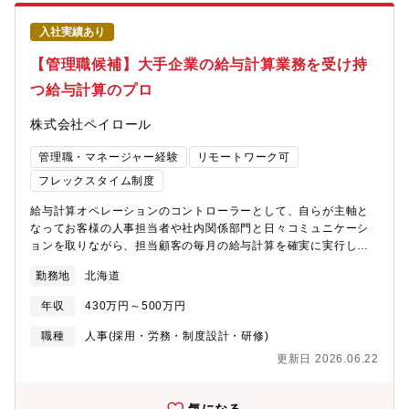
力または段階的に）・顧客との打ち合わせを通じたAS-IS（現状業
トに携わることで、安定した顧客基盤の中で実績を積み上げるこ
務）の整理・課題抽出・自動化に向けた業務ヒアリングと業務要
とができます。■DX領域のスキルを「広く、深く」育てられる
入社実績あり
件の定義・ツール導入に向けた設計・開発・テスト・保守・運用
RPAを切り口に、BIツールでのデータ可視化、kintoneなどのロー
支援、ユーザー向け操作研修の実施■ 担当分野とツール例・ご経
【管理職候補】大手企業の給与計算業務を受け持
コードツールを活用した業務改善、さらには業務改善領域のコン
験に応じて、以下いずれかの領域を中心に担当。・RPA（例：
サルティングを、スキルの幅/深さを高めることが可能です。新た
つ給与計算のプロ
UiPath、WinActor）・BIツール（例：Power BI、MOTION
な技術領域を取得するための技術教育制度の立上げや、資格認定
BOARD）・ローコード／ノーコード開発（例：Power Apps、
制度などの準備を進めており、サポート体制も強化しています！■
株式会社ペイロール
kintone、OutSystems）■ 支援対象・プロジェクト規模・クライ
組織づくりの面白さを体感！事業拡大フェーズのコアメンバーに
アント業種：IT、商社、小売、通信など多岐にわたる・プライム
本ポジションの所属部署は、会社の注力事業を担う部署のため、
管理職・マネージャー経験
リモートワーク可
案件多数／売上数百億円規模の企業プロジェクトにも参画・プロ
現在、組織を拡大中です！DX事業は立ち上げ後7～8年のため、
ジェクト期間：数ヶ月～2年以上の長期案件もあり■推進体制・チ
フレックスタイム制度
「決められたことをこなす」のではなく、一緒に組織をつくって
ーム参画（3～5名体制）【配属部署】DXビジネスエンジニアリン
いく面白さとやりがいを味わっていただけます。
給与計算オペレーションのコントローラーとして、自らが主軸と
グ事業部★ 男女比7：3、平均年齢は31歳と若く、中途入社が多い
なってお客様の人事担当者や社内関係部門と日々コミュニケーシ
ので馴染みやすい環境です。★ 月平均残業時間は15～20時間程度
ョンを取りながら、担当顧客の毎月の給与計算を確実に実行しま
で、働きやすさも抜群です。【この仕事の魅力】■オープンで助け
す。ルーティン作業だけでなく、常に変化する顧客の状況や課題
合うカルチャーと“一人にしない”成長環境月1回の社内勉強会や疑
勤務地
北海道
を把握し、精度向上・効率化・属人化防止に向けた提案をするこ
似プロジェクトなど、オープンな知識共有が活発で、プロジェク
とで運用を最適化し、顧客満足度を向上します。給与業務アウト
トが異なっても気軽に技術相談できる風土があります。部門のメ
年収
430万円～500万円
ソーシング業界のリーディングカンパニーである当社だからこ
ンバーはSlackで常時つながっており、いつでも相談可能です。さ
そ、絶対に止めることができない給与計算において重要な役割を
らに、上司との1on1やトレーナー制度も整っているため、入社後
職種
人事(採用・労務・制度設計・研修)
担うことができます。顧客への提案力や、業務改善力・システム
も伴走体制のもと安心して成長できます。改善提案や技術選定に
更新日 2026.06.22
理解力など、給与計算はもちろん、その他の分野にも応用可能な
も主体的に関わることができ、「自ら考え、提案し、成長でき
幅広いスキルが身に付く仕事です。【求める人物像】・社内外と
る」文化が根付いています。■大手、プライム案件も多数！安定し
の交渉・調整が多く発生するため、コミュニケーションが得意な
た顧客基盤QA領域で培ってきた顧客基盤があり、売上数百億円規