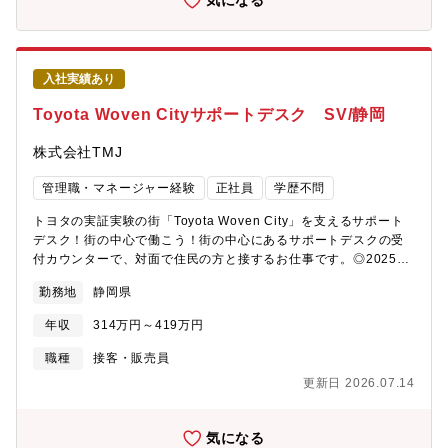
気になる
方・お客様の求めている本質を考えることができる方・新しい知
模の大手企業のプロジェクトや、2年以上にわたる長期プロジェク
識の習得に意欲的に取り組み、向上心の高い方・ミスが許されな
トに携わることで、安定した顧客基盤の中で実績を積み上げるこ
い給与計算において、全ての工程を確実に実行する丁寧さや計画
とができます。■DX領域のスキルを「広く、深く」育てられる
性を備えている方・顧客の課題や要望に着目し、解決方法を考え
RPAを切り口に、BIツールでのデータ可視化、kintoneなどのロー
入社実績あり
て提案することに喜びを感じられる方・チームで物事を進めるこ
コードツールを活用した業務改善、さらには業務改善領域のコン
とが好きな方・「100点が当たり前」である給与計算の重圧に耐え
サルティングを、スキルの幅/深さを高めることが可能です。新た
Toyota Woven Cityサポートデスク SV/静岡
られる、精神的なタフさをお持ちの方配属先の仕事の全体像配属
な技術領域を取得するための技術教育制度の立上げや、資格認定
先となるプロセス部門は、東京（70名）、北海道（190名）、長
制度などの準備を進めており、サポート体制も強化しています！■
株式会社TMJ
崎（35名）に拠点があります今回の勤務地は北海道となります
組織づくりの面白さを体感！事業拡大フェーズのコアメンバーに
（※ご本人の意に沿わない転勤はございません。）入社後の業務
本ポジションの所属部署は、会社の注力事業を担う部署のため、
管理職・マネージャー経験
正社員
学歴不問
内容①スケジュール管理：給与計算に向けた勤怠実績など各種デ
現在、組織を拡大中です！DX事業は立ち上げ後7～8年のため、
ータの期限を顧客とすり合わせます。②問合せ対応：顧客人事担
トヨタの実証実験の街「Toyota Woven City」を支えるサポート
「決められたことをこなす」のではなく、一緒に組織をつくって
当者からシステムの操作方法や課題の対応方法などについての問
デスク！街の中心で働こう！街の中心にあるサポートデスクの受
いく面白さとやりがいを味わっていただけます。
合せに回答します。③給与計算：実際の給与計算はシステムが実
付カウンターで、対面で住民の方と接するお仕事です。◎2025年
施しますが、エラーの確認などを行い、確定日までに確実に給与
9月実証開始！◎「Toyota Woven City」の一員として、日本だけ
勤務地
静岡県
の支払い金額を確定して納品します。④月次報告会：毎月、担当
でなく世界から注目されているプロジェクトに関わることができ
顧客と当月給与計算の報告・課題管理・改善提案を実施します。
ます！具体的には、■トヨタ自動車の実証実験都市「Toyota
年収
314万円～419万円
⑤規程変更対応：顧客要望をヒアリングし、他部門と連携して計
Woven City」のWeavers（お住まいの方・ご来訪された方・働く
算ロジックの修正を行います。将来のキャリアパス1か月程度の研
方など）からのお問合せ対応や入居手続き・情報登録などの対応
職種
接客・販売員
修を終えた後、徐々にメイン担当者として担当顧客を持っていた
をお任せします。あわせて管理者として、スタッフ育成やサポー
更新日 2026.07.14
だきます。業務状況に応じて難度が高い顧客を担当しながら、チ
ト、業務の進捗管理やマニュアル・資料作成、クライアント対応
ームリーダーとして管理職の補佐を行っていただきます。成長に
などもご対応いただきます。【お問い合わせ対応】住民の方から
応じて、5人前後のチーム率いるリード職、さらにはマネジャー職
のお問合せに、よくある問い合わせ集を元に回答します。回答が
気になる