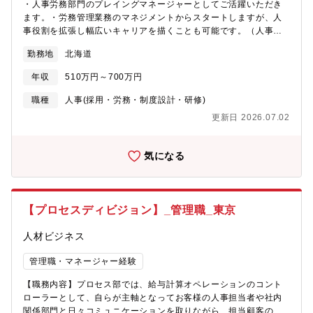
フェーズにおける仕組みづくりの経験：本社マーケティング部門
・人事労務部門のプレイングマネージャーとしてご活躍いただき
と直接連携し、ゼロベースから組織設計・構築していく裁量の大
ます。・労務管理業務のマネジメントからスタートしますが、人
きさがあります。・社会課題解決への貢献：マーケティング施策
事役割を拡張し幅広いキャリアを描くことも可能です。（人事考
によって効果的なマッチングを生み出し、介護・医療業界への貢
課等の人材マネジメント／教育研修制度／社内コミュニケーショ
勤務地
北海道
献を感じることができます。【得られるスキル】・マーケティン
ン等の企画・設計・運用 など）＜主な業務内容＞・人事労務部
グとセールスを融合させた、高度な事業推進力と仕組み化のスキ
門の組織マネジメント、人材マネジメント、リスクマネジメント
年収
510万円～700万円
ル・MAツール等を用いたデータドリブンな営業戦略の立案・実行
の実行・以下の業務におけるオペレーションの実行および改
スキル・メンバーのポテンシャルを引き出し、組織を活性化させ
善 ・人事規程 ：規程改廃/労使協定 ・人員管理 ：入退
職種
人事(採用・労務・制度設計・研修)
る「育成」および「管理」スキル【配属先情報】・部門全体で50
社/雇用契約管理/人事異動運用/各種証明書発 ・勤怠管理 ：
更新日 2026.07.02
名程度・配属先となるマーケティング組織は新規立ち上げの少人
勤怠管理/休暇付与/残業管理 ・賃金管理 ：月次給与/賞与支
数チームとなります■キャリアパス・まずは本社マーケティング部
給/年末調整/持株会 ・保健衛生 ：体調不良者/休職者対応/衛
門と連携し、自社組織で成果を最大化させる仕組み作りに関わり
生委員会/健康診断/ストレスチェック/インフルエンザ予防接
気になる
ます・将来的には道外の他拠点ともかかわりを持ちながら関与範
種 ・オフィス運用：受付/郵便対応/代表電話/オフィス備品管理/
囲を広げていくことが可能です・適性やご希望に合わせて、複数
オフィス契約管理 ※さらに人事制度・人事施策・人事考課など
チームを統括するマネージャー、事業部全体を統括する責任者へ
の役割拡張も可能■経営管理部_人事労務機能（兼務含む）・マネ
のキャリアアップを目指せます。・また別サービスを扱う他事業
ージャー1名・メンバー4名■経営管理グループ_人事労務機能の役
【プロセスディビジョン】_管理職_東京
部への異動などキャリアチェンジの機会もございます。
割当社は、SMSグループの戦略的価値を最大化する事業パートナ
ーとして、高い専門性とオペレーション遂行力を発揮し、グルー
人材ビジネス
プ全体の事業成長と競争力向上に貢献します。その中で人事労務
部門は、事業責任者および従業員の労働力向上とWell-beingを推
管理職・マネージャー経験
進することによって、その役割を果たします。 ※「労働力向
上」は当社事業に必要な労働力を意味し、労働人数×稼働時間×生
【職務内容】プロセス部では、給与計算オペレーションのコント
産性の各要素の増加・向上を図ります。 ※「Well-being」は従
ローラーとして、自らが主軸となってお客様の人事担当者や社内
業員が身体・精神・社会的に健康でいきいきと長期就業できてい
関係部門と日々コミュニケーションを取りながら、担当顧客の毎