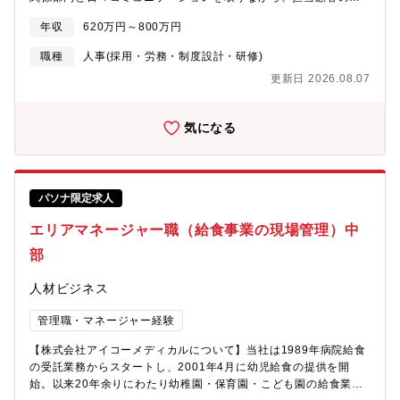
る状態と定義します。
月の給与計算を確実に実行しています。給与業務アウトソーシン
年収
620万円～800万円
グ業界のリーディングカンパニーである当社だからこそ、絶対に
止めることができない給与計算において重要な役割を担うことが
職種
人事(採用・労務・制度設計・研修)
できるポジションです。顧客への提案力や、業務改善力・システ
更新日 2026.08.07
ム理解力など、給与計算はもちろん、その他の分野にも応用可能
な幅広いスキルが身に付く仕事です。今回は、組織の拡大により
マネージャー（管理職）を募集いたします。【組織構成】プロセ
気になる
ス部門は、東京（70名）、北海道（190名）、長崎（35名）に拠
点があります。このうち東京のチームマネジメント（課長）をし
ていただきます。【求める人物像】・顧客キーパーソンや社内他
部門管理職との交渉・調整が多く発生するため、コミュニケーシ
パソナ限定求人
ョンが得意な方・顧客の課題や要望に着目し、解決方法を考えて
提案することに喜びを感じられる方・ミスが許されない給与計算
エリアマネージャー職（給食事業の現場管理）中
において、配下メンバーが全工程を確実に実行するための管理が
できる方・「100点が当たり前」である給与計算の重圧に耐えられ
部
る、精神的なタフさをお持ちの方
人材ビジネス
管理職・マネージャー経験
【株式会社アイコーメディカルについて】当社は1989年病院給食
の受託業務からスタートし、2001年4月に幼児給食の提供を開
始。以来20年余りにわたり幼稚園・保育園・こども園の給食業務