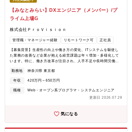
ができる方）・大手で一部をやっていた人ではなく、中小などで
月次から決算まで一通り全て網羅できる方
【みなとみらい】DXエンジニア（メンバー）/プ
ライム上場G
株式会社ＰｒｏＶｉｓｉｏｎ
管理職・マネージャー経験
リモートワーク可
正社員
【募集背景】生産性の向上や働き方の変化、ITシステムを駆使し
た業務の改善など企業が抱える経営課題は年々増加・多様化して
います。特に、働き方改革が注目され、人手不足や長時間労働の
問題を改善するために、RPAツールやローコードツール（kintone
勤務地
神奈川県 東京都
等）、BIツールなどの需要が高まっています。これまで人力で作
業していた業務にシステムを導入し自動化することで、業務スピ
年収
420万円～650万円
ードや業務の正確さの向上につながり、生産性向上・業務効率
化・品質向上が期待できます。また、人件費の削減にも一役買う
職種
Web・オープン系プログラマ・システムエンジニア
ことから、そのようなシステム導入を検討する企業が増加してい
更新日 2026.07.29
ます。同社でもお客様のニーズにお応えできるよう、部署を新た
に立ち上げ、現在事業拡大中です。【仕事概要】顧客の業務課題
に応じて、RPA・ローコード・BIなどのデジタルツールを活用
気になる
し、業務効率化・DX推進の実務を通じて支援していただきます。
【具体的な業務内容】■ プロジェクト業務（ご経験に応じて即戦
力または段階的に）・顧客との打ち合わせを通じたAS-IS（現状業