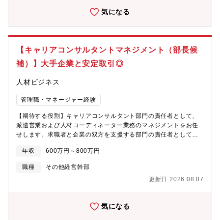
募集となります。現在、案件数の増加に対して人員が不足してお
気になる
り、早期にご活躍いただける方を募集しております。【求める人
物像】・センター全体の成果に責任を持ち、複数指標を総合的に
管理・改善できる方・経営層やクライアントと対等に交渉・提案
できる戦略的視点をお持ちの方・チームのモチベーション向上や
【キャリアコンサルタントマネジメント（部長候
文化醸成を推進できる方・変化や課題に柔軟に対応し、改善施策
や新規プロジェクトを主体的に推進できる方・データ・KPIに基づ
補）】大手企業と安定取引◎
く意思決定力があり、AI・業務効率化を活用できる方
人材ビジネス
管理職・マネージャー経験
【期待する役割】キャリアコンサルタント部門の責任者として、
派遣営業および人材コーディネーター業務のマネジメントをお任
せします。求職者と企業の双方を支援する部門の責任者として、
案件獲得から人材マッチング、就業後フォローまでの一連のプロ
年収
600万円～800万円
セスを統括し、部門の売上・採用目標達成を推進していただきま
す。チーム全体の成果最大化に向けて、現場メンバーの支援だけ
職種
その他経営幹部
でなく、自らも顧客折衝や重要案件の対応を行いながら、組織づ
更新日 2026.08.07
くりをリードしていただくポジションです。【職務内容】・部門
の営業戦略、採用戦略の立案および実行・派遣営業、人材コーデ
ィネーターのマネジメント・メンバーの目標管理（KPI管理）およ
気になる
び育成・就業スタッフの定着支援およびフォロー・売上、利益、
稼働率など各種数値管理・業務フローの改善および生産性向上施