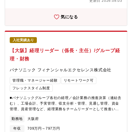
更新日 2026.08.03
ローしますので安心して就業ができます。
組織マネジメント・人財育成チームを束ねる責任者として、部門
すキャリアパスもございます。★魅力■BPOコンサルタントとして
方針の策定・実行および進捗管理を行うとともに、メンバーの育
貴重な経験を積む事が可能これまで同社がお客様企業の顧客接点
成・評価などを通じて、組織成果を最大化していただきます。■経
の担い手として国内最大規模のコンタクトセンターを運営してき
気になる
営への意思決定支援経営層や事業部門など様々な関係者と連携
た実績・ノウハウに加えて、KDDIや三井物産のグループケイパビ
し、経営・全体最適の視点から数値分析や課題抽出を行い、経営
リティを活用したデジタルBPOサービスを通じて、データドリブ
判断に関する提案や経営課題の解決を通じて、事業戦略の実現に
ンによるお客様企業のBX（ビジネストランスフォーメーション）
貢献いただきます。【人物像】・人材マネジメントを通じてチー
を推進することが可能です。また、最先端のAIやデジタル商材知
入社実績あり
ム成果を最大化できる方・自ら課題を設定し、周囲を巻き込み解
識を使いながらクライアントの課題解決を支援することも可能で
決まで導ける方・担当領域に留まらず、経営・全体最適の視点で
す。■働きやすい環境年齢や国籍、障がいの有無…、同社では「多
【大阪】経理リーダー（係長・主任）/グループ経
行動できる方・現状維持に甘んじず、業務変革・プロセス改善に
様な人材 × 多様な働き方」を実現し、全ての社員が働きがいを感
理・財務
挑戦できる方・数字・データを基に、事業／経営への貢献をリー
じながらイキイキと働ける環境の整備に取り組んでいます。また
ドできる方
年齢や国籍、障がいの有無、性的指向など、多種多様な個性や価
パナソニック フィナンシャルエクセレンス株式会社
値観をお互いが尊重し、理解しあうことが、会社の持続的成長に
不可欠であることから、ダイバーシティ＆インクルージョンを推
管理職・マネージャー経験
リモートワーク可
進しています。【参考】・健康経営宣言https://www.altius-
link.com/corporate/healthy-company/・アルティウスリンクで働
フレックスタイム制度
く魅力https://www.altius-link.com/recruit/strength/
■パナソニックグループ各社の経理／会計業務の推進決算（連結含
む）、工場会計、予実管理、収支分析・管理、見通し管理、資金
管理、資産管理など、経理業務をチームリーダーとして推進いた
だきます。担当領域の業務品質・生産性向上を通じて、経理機能
勤務地
大阪府
の強化を推進いただきます。■業務プロセス改革の推進業務改善・
効率化に向けた課題抽出から施策立案・実行までを担い、業務プ
年収
709万円～797万円
ロセスの標準化・高度化やDX活用を推進します。グループ各社か