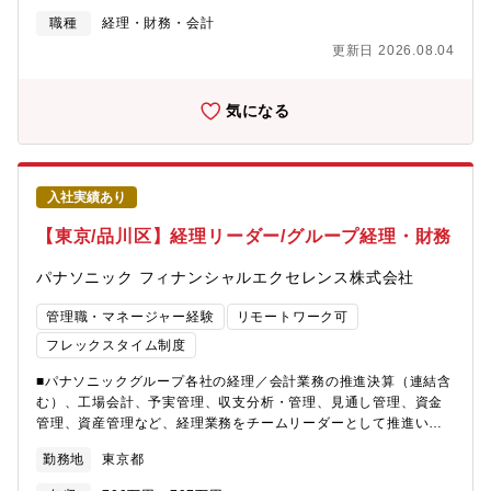
ら集約した経理・財務業務の変革をリードし、生産性および事業
職種
経理・財務・会計
価値の向上に貢献いただきます。■チーム運営・人財育成チームリ
更新日 2026.08.04
ーダーとして、業務の取りまとめ、進捗管理、メンバー指導・育
成などを担っていただきます。業務と人、両面のマネジメントに
より組織力向上を推進いただきます。また、関係部門と連携し組
気になる
織横断的な課題解決や事業運営を支援いただきます。【人物
像】・担当領域に責任を持ち、リーダーシップを発揮できる方・
課題を捉え、周囲を巻き込み課題を解決できる方・将来的にチー
ムをマネジメントしたい方・数値・データを軸に、事業や経営に
入社実績あり
貢献したい方
【東京/品川区】経理リーダー/グループ経理・財務
パナソニック フィナンシャルエクセレンス株式会社
管理職・マネージャー経験
リモートワーク可
フレックスタイム制度
■パナソニックグループ各社の経理／会計業務の推進決算（連結含
む）、工場会計、予実管理、収支分析・管理、見通し管理、資金
管理、資産管理など、経理業務をチームリーダーとして推進いた
だきます。担当領域の業務品質・生産性向上を通じて、経理機能
勤務地
東京都
の強化を推進いただきます。■業務プロセス改革の推進業務改善・
効率化に向けた課題抽出から施策立案・実行までを担い、業務プ