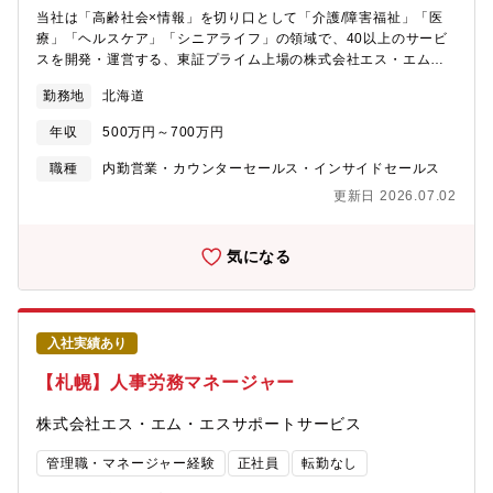
当社は「高齢社会×情報」を切り口として「介護/障害福祉」「医
療」「ヘルスケア」「シニアライフ」の領域で、40以上のサービ
スを開発・運営する、東証プライム上場の株式会社エス・エム・
エスのグループ会社です。その中でも、業界トップを誇る看護師
勤務地
北海道
向け人材紹介を中心とした、インサイドセールス部門のマーケテ
ィング担当としてご活躍いただきます。【扱うサービス内容】日
年収
500万円～700万円
本最大級の看護師転職サイトを始めとする医療介護領域専門の人
材紹介サービスを幅広く取り扱います。【募集背景】インサイド
職種
内勤営業・カウンターセールス・インサイドセールス
セールス部門におけるマーケティング戦略の拡大に向け、組織体
更新日 2026.07.02
制を強化中です。本社のマーケティング部門と密に連携し、現場
での施策実行や仕組づくりを牽引していただける方を募集しま
す。【仕事内容】インサイドセールス部門における顧客価値向上
気になる
を目指し、マーケティング戦略の基盤作り及び実行を担っていた
だきます。・マーケティング施策の企画・実行：toBマーケティン
グの知見を活かし、見込み顧客獲得からナーチャリングまでの施
策実行・インサイドセールス組織の設計・推進： 顧客との関係性
入社実績あり
構築の仕組み化、営業人材の育成や研修を主とするイネーブルメ
ントを推進・データ活用と改善： 顧客開拓の自動化ツールを活用
【札幌】人事労務マネージャー
したデータ分析と改善提案その他、事業拡張に伴う実務や部署間
連携等、幅広い業務推進を柔軟にお任せすることを想定しており
株式会社エス・エム・エスサポートサービス
ます。【業務の魅力】・複数サービスを横断した施策の立案：複
数サービスを展開する事業基盤を活かし、単一商材の販促にとど
管理職・マネージャー経験
正社員
転勤なし
まらず大規模なマーケティング戦略に挑戦できます。・組織拡張