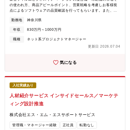
の使われ方、商品アピールポイント、営業戦略を考慮しお客様視
点によるソフトウェアの品質確認を行ってもらいます。また、お
客様満足度向上に繋がる使い勝手や操作性の良さを確認し、商品
勤務地
神奈川県
開発部門へ改善提案をするなど、富士フイルムグループの商品品
質向上とお客様満足度向上に努めます。【具体的には】■評価業
年収
830万円～1000万円
務・ソフトウェアテスト設計業務・テスト全般の管理業務・業務
プロセス改善提案■管理業務・業務依頼部門との交渉・労務管理・
職種
ネット系プロジェクトマネージャー
部下の育成指導・組織形成（自組織の問題・課題解決など）
更新日 2026.07.04
気になる
入社実績あり
人材紹介サービス インサイドセールス／マーケテ
ィング設計推進
株式会社エス・エム・エスサポートサービス
管理職・マネージャー経験
正社員
転勤なし