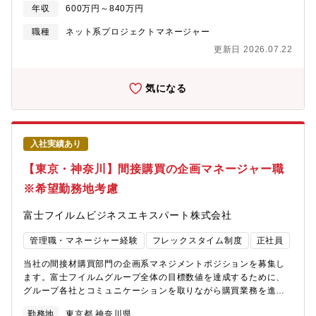
が、人々のニーズや関心の高まりをビジネスチャンスとして捉
年収
600万円～840万円
え、「高齢社会×情報」を切り口に「医療」「介護/障害福祉」
「ヘルスケア」「シニアライフ」領域で、40以上のサービスを運
職種
ネット系プロジェクトマネージャー
営しています。東証プライムに上場しているエス・エム・エスの
更新日 2026.07.22
グループ企業として圧倒的業界トップを目指し成長を続けていま
す。■募集背景：当社は、医療・介護・ヘルスケア分野を牽引する
エス・エム・エスグループの機能子会社として、グループ全体の
気になる
事業成長と価値最大化を牽引する重要な役割を担っています。当
社の最大の強みは、「プロフェッショナルなBPO組織」としての
高度な業務設計力にあります。顧客との第一接点から得られる膨
大な一次情報の集約、事業部を横断したシームレスな情報連携、
入社実績あり
そして「型化されていない複雑な業務」を再設計する専門性によ
って、エス・エム・エスの事業成長を最前線で支えてきました。
【東京・神奈川】間接購買の企画マネージャー職
現在、親会社からの事業要請はさらに拡大しており、当社自身も
※希望勤務地考慮
組織として大きな成長・拡大フェーズを迎えています。この高い
事業ニーズに応え、グループ全体のさらなる飛躍を実現するため
富士フイルムビジネスエキスパート株式会社
には、これまでの延長線上ではない生産性向上が急務です。社員
一人ひとりがより付加価値の高い業務に集中できるよう、全社的
管理職・マネージャー経験
フレックスタイム制度
正社員
な業務プロセスの抜本的な見直しが求められています。その変革
の鍵となるのが、「生成AIを活用したDX推進」です。自社の強み
当社の間接材購買部門の企画系マネジメントポジションを募集し
である高い業務設計力に生成AIの力を掛け合わせることで、効率
ます。富士フイルムグループ全体の目標数値を達成するために、
化を加速させていきます。この自社の成長に必要不可欠なミッシ
グループ各社とコミュニケーションを取りながら購買業務を進め
ョンを牽引していただくため、今回新たに全社横断の変革をリー
ています。【具体的には】■取引先管理（評価、戦略検討、データ
ドする専門ポジションを新設することとなりました。■仕事内
勤務地
東京都 神奈川県