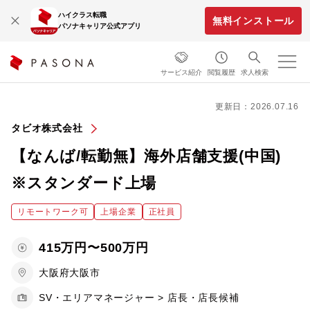
ハイクラス転職
無料インストール
パソナキャリア公式アプリ
サービス紹介
閲覧履歴
求人検索
更新日：2026.07.16
タビオ株式会社
【なんば/転勤無】海外店舗支援(中国)
※スタンダード上場
リモートワーク可
上場企業
正社員
415万円〜500万円
大阪府大阪市
SV・エリアマネージャー > 店長・店長候補