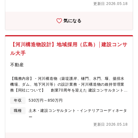
更新日 2026.05.18
でを支援しています。～安定性のある優良企業です／社員定着率
高～ 同社のお客様は官公庁や地方自治体、民間企業からの需要
があり、大規模な公共事業や民間開発は今後も継続的に行われる
気になる
ため、安定した需要が見込まれています。安定した企業であり、
かつ年収もご年齢によってしっかり出していただけるため、安心
して長期従業が可能です。【数字で見る同社について】・従業員
数（2024年）：2,371名・育児休業取得率（男性）：76.3% ※平
【河川構造物設計】地域採用（広島）│建設コンサ
均取得日数54日・プラチナくるみん認定／イクボス企業同盟
ル大手
不動産
【職務内容】・河川構造物（築堤護岸、樋門、水門、堰、揚排水
機場、ダム、地下河川等）の設計業務・河川構造物の維持管理業
務【同社について】 創業70周年を迎えた 建設コンサルタント業
界 第2位の企業です。建設コンサルタントとは、インフラサービ
年収
530万円～850万円
スに対する地域の課題や将来あるべき姿について、法律や条例、
さらに安全性や利便性、環境への配慮などを加味しながら最適解
職種
土木・建設コンサルタント・インテリアコーディネータ
を提案するプロフェッショナルを指します。橋梁、道路、鉄道、
ー
上下水道、空港などの公共インフラの企画から設計、工事の監
更新日 2026.05.18
督、維持管理までを支援しています。～安定性のある優良企業で
す／社員定着率高～ 同社のお客様は官公庁や地方自治体、民間
企業からの需要があり、大規模な公共事業や民間開発は今後も継