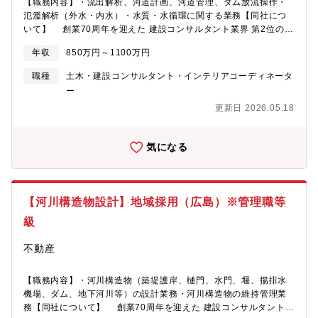
【職務内容】・流出解析、河道計画、河道管理、ダム放流操作・
氾濫解析（外水・内水）・水質・水循環に関する業務【同社につ
いて】 創業70周年を迎えた 建設コンサルタント業界 第2位の企
業です。建設コンサルタントとは、インフラサービスに対する地
年収
850万円～1100万円
域の課題や将来あるべき姿について、法律や条例、さらに安全性
や利便性、環境への配慮などを加味しながら最適解を提案するプ
職種
土木・建設コンサルタント・インテリアコーディネータ
ロフェッショナルを指します。橋梁、道路、鉄道、上下水道、空
ー
港などの公共インフラの企画から設計、工事の監督、維持管理ま
更新日 2026.05.18
でを支援しています。～安定性のある優良企業です／社員定着率
高～ 同社のお客様は官公庁や地方自治体、民間企業からの需要
があり、大規模な公共事業や民間開発は今後も継続的に行われる
気になる
ため、安定した需要が見込まれています。安定した企業であり、
かつ年収もご年齢によってしっかり出していただけるため、安心
して長期従業が可能です。【数字で見る同社について】・従業員
数（2024年）：2,371名・育児休業取得率（男性）：76.3% ※平
【河川構造物設計】地域採用（広島）※管理職等
均取得日数54日・プラチナくるみん認定／イクボス企業同盟
級
不動産
【職務内容】・河川構造物（築堤護岸、樋門、水門、堰、揚排水
機場、ダム、地下河川等）の設計業務・河川構造物の維持管理業
務【同社について】 創業70周年を迎えた 建設コンサルタント業