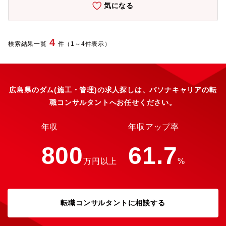
気になる
続的に行われるため、安定した需要が見込まれています。安定し
た企業であり、かつ年収もご年齢によってしっかり出していただ
けるため、安心して長期従業が可能です。【数字で見る同社につ
いて】・従業員数（2024年）：2,371名・育児休業取得率（男
4
検索結果一覧
件（1～4件表示）
性）：76.3% ※平均取得日数54日・プラチナくるみん認定／イク
ボス企業同盟
広島県のダム(施工・管理)の求人探しは、パソナキャリアの転
職コンサルタントへお任せください。
年収
年収アップ率
800
61.7
万円以上
%
転職コンサルタントに相談する