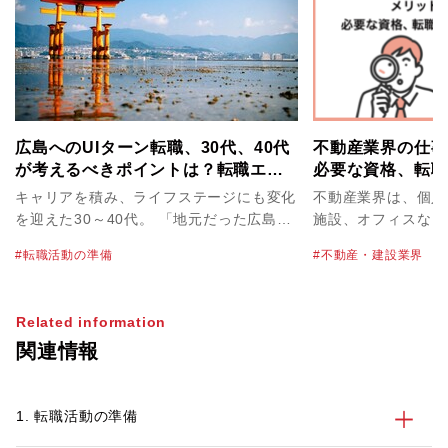
広島へのUIターン転職、30代、40代
不動産業界の仕事
が考えるべきポイントは？転職エー
必要な資格、転職
ジェントの賢い使い方も解説！
解説！
キャリアを積み、ライフステージにも変化
不動産業界は、個人
を迎えた30～40代。 「地元だった広島で
施設、オフィスなど
腰をすえて暮らし、子育てにも時間を割き
物を取り扱っていま
転職活動の準備
不動産・建設業界
たい」と考えている方も多いかもしれませ
単価は高く、必然的
ん。また、山口や岡山に近いエリアへのJ
とにもなるため、や
ターン転職先として、広島は非常に人気で
やすいのが特徴のひ
Related information
す。 しかし、都市圏から遠方に転職する
職で不動産業界を目
関連情報
場合は、面接や引っ越し時期など注意する
内容や必要なスキル
べきポイントがあります。この記事では都
いという方も多いか
市部から広島へのUターン・Iターン転職を
記事では、不動産業
1. 転職活動の準備
始める前に30代、40代のビジネスパーソ
て、業界の特徴や主
ンが考えるべきポイントについて解説しま
界で働くメリット・