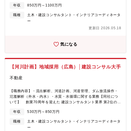
界 第2位の企業です。建設コンサルタントとは、インフラサービ
年収
850万円～1100万円
スに対する地域の課題や将来あるべき姿について、法律や条例、
さらに安全性や利便性、環境への配慮などを加味しながら最適解
職種
土木・建設コンサルタント・インテリアコーディネータ
を提案するプロフェッショナルを指します。橋梁、道路、鉄道、
ー
上下水道、空港などの公共インフラの企画から設計、工事の監
更新日 2026.05.18
督、維持管理までを支援しています。～安定性のある優良企業で
す／社員定着率高～ 同社のお客様は官公庁や地方自治体、民間
企業からの需要があり、大規模な公共事業や民間開発は今後も継
気になる
続的に行われるため、安定した需要が見込まれています。安定し
た企業であり、かつ年収もご年齢によってしっかり出していただ
けるため、安心して長期従業が可能です。【数字で見る同社につ
いて】・従業員数（2024年）：2,371名・育児休業取得率（男
【河川計画】地域採用（広島）│建設コンサル大手
性）：76.3% ※平均取得日数54日・プラチナくるみん認定／イク
ボス企業同盟
不動産
【職務内容】・流出解析、河道計画、河道管理、ダム放流操作・
氾濫解析（外水・内水）・水質・水循環に関する業務【同社につ
いて】 創業70周年を迎えた 建設コンサルタント業界 第2位の企
業です。建設コンサルタントとは、インフラサービスに対する地
年収
530万円～850万円
域の課題や将来あるべき姿について、法律や条例、さらに安全性
や利便性、環境への配慮などを加味しながら最適解を提案するプ
職種
土木・建設コンサルタント・インテリアコーディネータ
ロフェッショナルを指します。橋梁、道路、鉄道、上下水道、空
ー
港などの公共インフラの企画から設計、工事の監督、維持管理ま