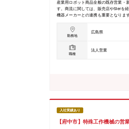
産業用ロボット商品全般の既存営業・
す。商流に関しては、販売店やSIer
機器メーカーとの連携も重要となります
獲得していきます。■既存・新規ともに
客訪問面談を基本とし、状況に応じて
広島県
「高付加価値」をモットーに、使いや
勤務地
働ロボット、デルタロボット、塗装ロ
いう開発方針のもと、信頼性の高さで
法人営業
接、レーザ溶接・切断、加工・組立、
職種
基本操作をアカデミにて受講いただき
入社実績あり
【府中市】特殊工作機械の営業/