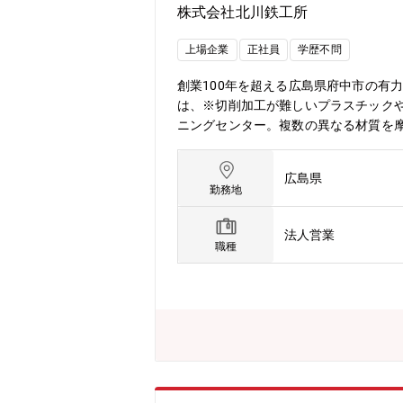
株式会社北川鉄工所
上場企業
正社員
学歴不問
創業100年を超える広島県府中市の有
は、※切削加工が難しいプラスチック
ニングセンター。複数の異なる材質を摩擦力で
殊工作機械の提案営業・西日本エリアの
支えてきました。様々な鋳造製法で素
広島県
で圧倒的なシェアを占める工作機器事
勤務地
の分野を核に当社は事業を展開してい
に高めています。【データで見る働きやす
法人営業
5日。土日祝日休み、年間休日も123
職種