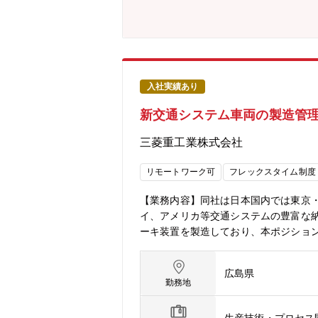
材料開発に向けた事業企画、戦略立案
ットラインの試作、品質やコスト管理
理及び品質体制の構築【業務の面白み
既存設備を生かしたスピーディーな事業
り、それぞれとシナジーを持った事業計画
位正極材の組み合わせに挑戦し、三井
入社実績あり
事業化推進を行っていただきます。先
新交通システム車両の製造管理
様々な商材を扱う業務に携わる可能性
存地区がございます。・広島空港まで車
三菱重工業株式会社
線が通っており、車で30分程度でアク
1シェア：95%）／AIサーバー向けハ
リモートワーク可
フレックスタイム制度
料（世界シェア：30%）／MLCC向け銅
ルタ(世界シェア:85%)／液晶ディスプ
【業務内容】同社は日本国内では東京
イ、アメリカ等交通システムの豊富な
ーキ装置を製造しており、本ポジションは
com/jp/products/engineering/proj
umiandianch.html【具体
広島県
う、車両工作課 加工係のスタッフとし
勤務地
す。（1）塗装工程の製造管理 ・塗
及び使用機材の保全・更新に関する