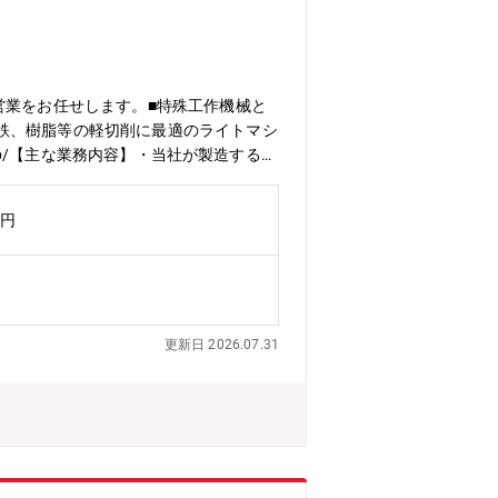
営業をお任せします。■特殊工作機械と
鉄、樹脂等の軽切削に最適のライトマシ
o.jp/【主な業務内容】・当社が製造する特
揮しながら、日本・世界のものづくりを
テーブルなどを手がけ、パワーチャック
万円
どを生み出す産業機械事業。これら3つ
ることで、世界レベルでの競争力をさら
24.4時間、平均有給休暇取得日数13.
期就業に関しての環境整備は万全です。
更新日 2026.07.31