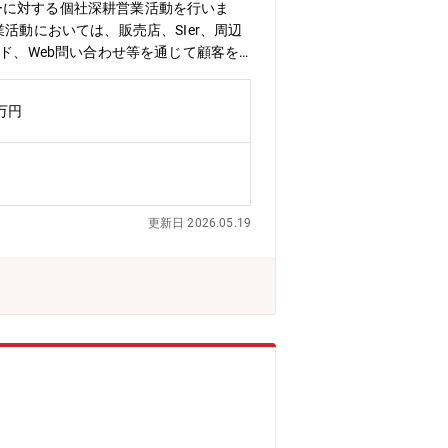
ーに対する個社深耕営業活動を行いま
活動においては、販売店、SIer、周辺
ド、Web問い合わせ等を通じて顧客を
・技術支援などの活動が加わります。■顧
す。※取扱商材…「高品質」「高性能」
0万円
扱います。（ハンドリングロボット、協
に知らせる、壊れてもすぐ直せる。」と
ンドリング、スポット溶接、アーク溶
入社後の教育体制：入社後、ロボットの
な知識等を身に付けていきます。
更新日 2026.05.19