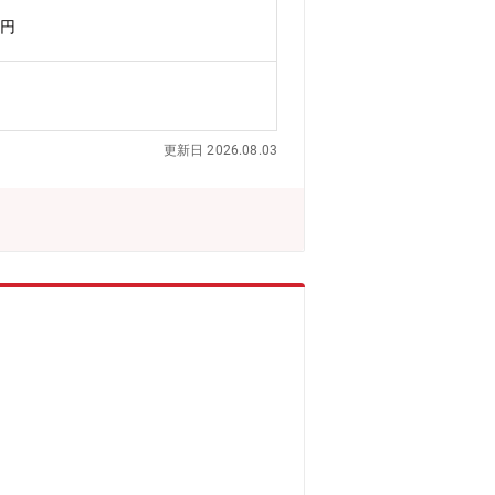
全管理＜その他＞・土曜日は当番出勤に
万円
て出張が発生することがあります。（1
業務の面白み/魅力】製錬設備から粉体設
貫して担当できるため、自身の考えを設
き、将来的には作業長または管理職とし
け極薄銅箔（世界No.1シェア：9
更新日 2026.08.03
%）／ハイブリッド車用電池材料（世界シ
／アルミ溶湯濾過用メタロフィルタ(世界シ
ローバル規模で事業を展開しています。中で
ハイブリッド車の電池材料など、高い技
事業の中核となる新商品・新技術を創出
ることに貢献できます。