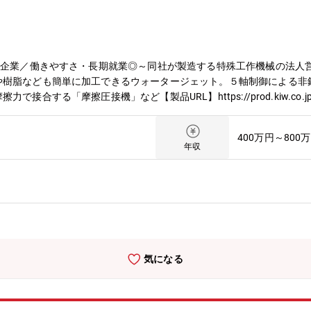
力企業／働きやすさ・長期就業◎～同社が製造する特殊工作機械の法人
や樹脂なども簡単に加工できるウォータージェット。５軸制御による非
接合する「摩擦圧接機」など【製品URL】https://prod.kiw.c
法人営業活動【同社の特徴】1918年の創業以来、独自の技術力を発
材開発や機械加工に取り組む金属素形材事業、旋盤用チャックやNC円
400万円～800
業、ビル建設用タワークレーン、コンクリートプラント、立体駐車場な
年収
ます。そして、これからは生産拠点の海外展開や整備にいっそう注力す
さ】※2021年度実績会社全体の平均勤続年数16年、平均月間残業時間
日と休日も多いです。長く勤める社員も多く、社内の雰囲気も良く、長
気になる