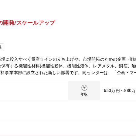
の開発/スケールアップ
員
市場に投入すべく量産ラインの立ち上げや、市場開拓のための企画・戦
の保有する機能性材料(機能性粉体、機能性液体、レアメタル、銅箔、
能材料事業本部に設立された新しい部署です。同センターは、「企画・
発室」「熱制御材料開発室」「次世代基盤材料開発室」の3室で構成さ
合金を扱っており、「ゼロエミッション」社会に貢献すべく、それぞれ
650万円～880
材料は20年前から業界で注目されつつも、電池設計上の課題(ガス発
年収
上記状況の中、22年に機能性液体(iconos溶液)が三井金属内で開
功しました。(24年電池討論会 発表番号[2B03]、25年電池討論会 
市に向けた製品開発を加速させています。上市に際し、ラボフェーズか
将来的な新しい材料の開発も進めているところですので、高電位正極材
 入社後は、高電位正極材をラボフェーズから量産製造までを主導する
市場開拓のために企画・戦略の立案も行い、事業化を推進する業務も担