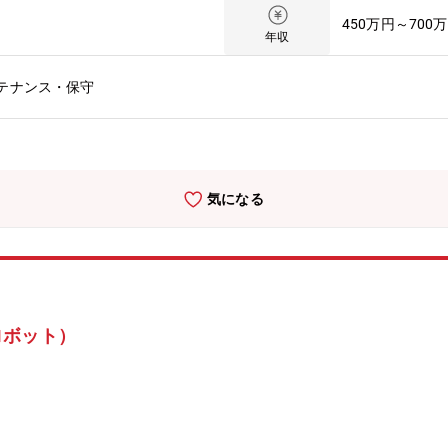
、進捗管理・保全作業の記録、点検表作成・工事施工時の施工管理、安
450万円～700
希望により頻度が変わります）・設備整備後の立合検査や外部講習等に
年収
日・夜間に呼出対応が発生することがあります。（1～2回/年程度）【
きます。工場側と直接対話しながら、仕様検討から工事、試運転まで一
テナンス・保守
アステップイメージ】当面は事業所内の機械保全業務に従事していただ
◆三井金属鉱業社の主力製品とシェアについて： 半導体パッケージ基板向
SP(世界シェア60%)／二輪車向け排ガス浄化用触媒（世界シェア：50
ェア:30%)／ガラス基板向け酸化セリウム系研磨剤(世界シェア:40%)
化物半導体ターゲット材(世界シェア:40%) ◆同社の魅力： 当社はグ
気になる
半導体パッケージ回路基板用の極薄銅箔やバイク用の排ガス浄化触媒、
誇る製品を多数有しています。総合研究所は創造的な研究開発により、
れた材料は、将来的に製品化されて市場に出てゆき、暮らしを豊かにす
ロボット）