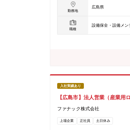
力会社、外注業者との調整、工事立会
広島県
て工事管理や故障対応を行います。（
勤務地
～2回/年程度）・設備の突発故障で休
備まで、幅広い設備に携わることがで
設備保全・設備メン
備に反映しやすい環境です。【キャリ
職種
て当社の中核を担っていただきたい。 
5%）／AIサーバー向けハイグレードV
ェア：30%）／MLCC向け銅粉(世界シ
ェア:85%)／液晶ディスプレイ向け酸
も機能材料事業は、スマートフォンの
術力と各業界でTOPクラスのシェアを
し、事業化を目指します。研究開発さ
入社実績あり
【広島市】法人営業（産業用
ファナック株式会社
上場企業
正社員
土日休み