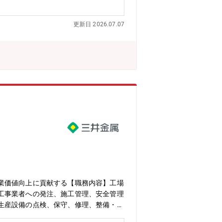
4）共通業務 ・ 工事工程の計画・
属組織】車両部 車両工作課【同社につ
更新日 2026.07.07
事業を開始したことを契機に1884年
機器に至るまでエンジニアリングともの
5.0271兆円、当期利益2,454億円等
入社実績が多数あり、選考フローを熟知
入、えるぼし」「くるみん」の各認定等
業価値向上に貢献する【職務内容】工場
工事業者への発注、施工管理、安全管理
生産設備の点検、保守、修理、整備・設
予防保全、計画保全の立案及び実施・協