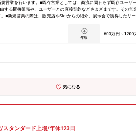
新規営業を行います。■既存営業としては、商流に関わらず既存ユーザ
を経由する間接販売や、ユーザーとの直接契約などさまざまです。その営業
。■新規営業の際は、販売店やSIerからの紹介、展示会で獲得したリー
、販売店の開拓や自社商品取り扱い拡大に向けた活動、SIerとの連携
リモート技術を活用し、当社および商品の技術・付加価値を売り込みま
600万円～120
すさを考慮したうえで最新技術を駆使して開発された同社の商品を取り
年収
ボット、パレタイジングロボット 等）【補足】「壊れない。壊れる前
世界中の工場の稼働率向上を目指す商品を販売します。（マテリアルハ
塗装、検査など、さまざまな分野で使用されるロボット商品です。）■
、基本的な業務研修を実施します。研修や日々の業務を通じて、基本的
気になる
スタンダード上場/年休123日