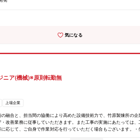
開発
工工程の製造管理 ・溶接施工要領の文書化及び電子管理業務 （
理（請負業務の手配、サプライヤ管理） ・ 工事予算の管理【配
郎は政府より工部省長崎造船局を借り受け、長崎造船所と命名して造船
社会インフラ、船舶、航空機などの輸送機器、大型ロケットなどの宇宙
引しております。・2025年3月期決算で受注高7.0712兆円、売上収益
気になる
する企業でありながら、さらなる成長を続けております。・パソナから
ォロー致します。・在宅勤務、時間単位年休、フレックスタイム制度導
が可能です。
ニア(機械)※原則転勤無
上場企業
術の融合と、担当間の協働により高めた設備技術力で、竹原製煉所の企
守・改善業務に従事していただきます。また工事の実施にあたっては、
容に応じて、ご自身で作業対応を行っていただく場合もございます。・
旧対応・設備の改善、改良による故障削減、生産性向上、安全性向上・