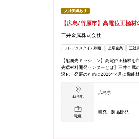
入社実績あり
【広島/竹原市】高電位正極材
三井金属株式会社
フレックスタイム制度
上場企業
正社
【配属先ミッション】高電位正極材を
先端材料開発センターとは】三井金属
深化・発展のために2026年4月に機
り、開発部は「エネルギー貯蔵材料開
は、リチウムイオン正極材と水素吸蔵
広島県
組んでいます。【採用背景】高電位正極
勤務地
材料として活用されておりませんでした。
とによりガス発生を大幅に抑制することに成
研究・製品開発
サンプルワークがスタートし、製品上
職種
集いたします。核融合エネルギー等、
いただきます。【お任せしたい業務】
経歴やご指向性に合わせて将来的には