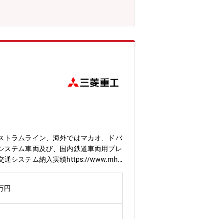
正極材に関する量産技術の検証（パイロ
、立ち上げ及び安定生産に向けた生産管
電池材料の生産拠点として工場があり、
「機能性粉体工場」「金属工場」もあ
Solid」(硫化物固体電解質)と高電
ステップイメージ】まずは開発の立場で
しくは企画・マーケティングという形で
風情を漂わす国の重要伝統的建造物群保
も良く、隣の東広島市、三原市には新幹
ッケージ基板向け極薄銅箔（世界No.
シェア：50%）／ハイブリッド車用電池材
ア:40%)／アルミ溶湯濾過用メタロフィ
ストラムライン、海外ではマカオ、ドバ
システム車両及び、国内鉄道車両用ブレ
納入実績https://www.mhi.
www.mhi.com/jp/products/monorerul
、溶接工程、機械加工工程の製造管理を行
0万円
スタッフの仕事内容は以下のとおりで
配及び使用実績管理業務 ・塗装設備
管理業務 ・社内外サプライヤへの部