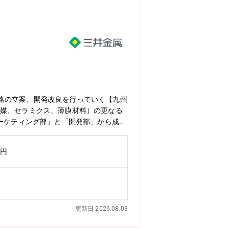
略の立案、開発改良を行っていく【九州
触媒、セラミクス、薄膜材料）の更なる
マーケティング部」と「開発部」から成
れています。エネルギー貯蔵材料開発室
の用途で付加価値のある材料開発に取り
万円
生による電解液漏れリスク)があり、電池
発され、高電位正極材料と組み合わせるこ
発表番号[3D02]）上記結果から顧客との
ら量産製造までを推し進められる方を募
だけではない開発・事業化業務も行って
更新日 2026.08.03
業務に携わっていただきます。また、ご
っていただきます。具体例 ・新規機能