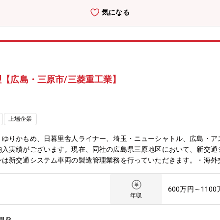
 ・高電位正極材に関するラボフェーズでのスケールアップ ・高電位
気になる
と検証、量産条件の確立） ・量産工程に対しての設備の選定、導入
/魅力】エネルギー貯蔵材料開発室は広島県竹原市にあります。竹原は
化を行う事が出来ます。また、竹原内には、「事業創造本部(分室)」
や材料開発を行うことができます。具体的には事業創造本部の有する「A-
金属にしかできない電池材料系の構築を目指しております。【キャリア
ミッションの達成の後は、引き続き開発として事業化推進に関わる、も
【広島・三原市/三菱重工業】
もあります【竹原市について】・瀬戸内海に隣接しており、落ち着いた
で約20分程度。広島空港から羽田まで1時間程度と東京へのアクセス
セス可能です。【三井金属鉱業社の主力製品とシェアについて】半導体パ
イグレードVSP(世界シェア60%)／二輪車向け排ガス浄化用触媒（世界
上場企業
粉(世界シェア:30%)／ガラス基板向け酸化セリウム系研磨剤(世界シェ
レイ向け酸化物半導体ターゲット材(世界シェア:40%)
・ゆりかもめ、日暮里舎人ライナー、埼玉・ニューシャトル、広島・ア
納入実績がございます。現在、同社の広島県三原地区において、新交通
新交通システム車両の製造管理業務を行っていただきます。・海外交通システム
ectrecords/transportationsystems.html・国内交通システム納入実績https://
的業務】新交通システム車両の車体や台車のフレーム製造に関連する、塗装工程
600万円～110
て業務を行っていただきます。車両工作課 加工係における、製造管理
年収
装工程の技術(施工要領書)管理及び工程管理業務 ・使用塗料の手
業務（2）溶接工程の製造管理 ・溶接施工要領の文書化及び電子