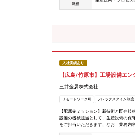
生産技術・プロセス
品手配業務及び指導業務（3）機械加
職種
進捗フォロー ・ 構内外注・所外管
いて】・三菱グループの創業者岩崎彌太
に創業した同社は発電プラントなどの
づくりのグローバルリーダーとして社会を牽
いずれも過去最高であり、日本を代表
しておりますので、内定まで丁寧にフ
ワークライフバランスを整えた働き方
入社実績あり
【広島/竹原市】工場設備エンジ
三井金属株式会社
リモートワーク可
フレックスタイム制度
【配属先ミッション】新技術と既存技
設備の機械担当として、生産設備の保
をご担当いただきます。なお、業務内
備故障、不具合発生時の原因特定、復