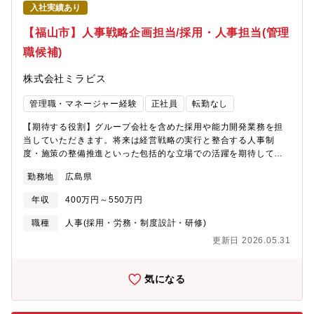
入社実績あり
【福山市】人事戦略企画担当/採用・人事担当(管理
職候補)
株式会社ミラビス
管理職・マネージャー経験
正社員
転勤なし
【期待する役割】グループ会社を含めた採用や能力開発業務を担
当していただきます。将来は経営戦略の実行と整合する人事制
度・施策の整備推進といった包括的な立場での活躍を期待してお
ります。【職務内容】●新卒および中途採用に関する企画、実行に
勤務地
広島県
関わる業務●入社社員に対する受入研修の計画、日程・講師調整、
研修フォロー●社内研修体系の設計、構築●従業員の働きやすさを
年収
400万円～550万円
実現する社内諸制度の見直し企画、導入 など【募集背景】従来
は採用人事と能力開発に関わる業務については、専門の担当者を
職種
人事(採用・労務・制度設計・研修)
おいておりませんでした。業容拡大を図る中、最も重要な経営資
更新日 2026.05.31
源の一つにあたる「人に関わる業務」を司る管理職候補を募集い
たします。
気になる