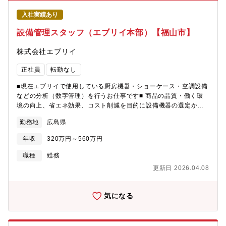
入社実績あり
設備管理スタッフ（エブリイ本部）【福山市】
株式会社エブリイ
正社員
転勤なし
■現在エブリイで使用している厨房機器・ショーケース・空調設備
などの分析（数字管理）を行うお仕事です■ 商品の品質・働く環
境の向上、省エネ効果、コスト削減を目的に設備機器の選定から
導入検証を行っていただきます。 視察、展示会への参加もお願い
勤務地
広島県
します。 お客様により美味しいものをご提供し、店舗スタッフが
イキイキと働ける環境を作っていきましょう。
年収
320万円～560万円
職種
総務
更新日 2026.04.08
気になる