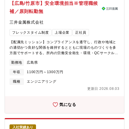
【広島/竹原市】安全環境担当※管理職候
補／原則転勤無
三井金属株式会社
フレックスタイム制度
上場企業
正社員
【配属先ミッション】コンプライアンスを遵守し、行政や地域と
の適切かつ良好な関係を維持するとともに現場のものづくりを多
方面でサポートする。所内の労働安全衛生・環境・QCサークル活
動等を取りまとめる事務局としての業務を適切に実行し会社の価
勤務地
広島県
値創造増大に貢献する【職務内容】製煉所内の労働安全衛生と環
境およびQCや健康に関係する業務を中心に広く全般的に行う。
年収
1100万円～1300万円
例として、対外的活動として・外部機関との窓口業務を行う（行
政機関へ届出書類確認し承認、ISO外部審査の窓口対応、な
職種
エンジニアリング
ど）。・業界団体（労働基準協会等）が行う行事に会社の窓口と
更新日 2026.08.03
して参加する。 例として、対内的活動として・所内各部門の労
働安全衛生や環境に関する事務局として状況の確認と指摘と改善
を行う。・製煉所内の各部門から法律や届出に関する問い合わせ
気になる
に回答する。・製煉所内で行われているQCサークル活動のとりま
とめ業務を行う。・従業員の健康向上に向けた施策を実施する。
（健康経営の推進）・作業環境測定結果をもとに必要に応じ現場
へ指導する。【業務の面白み/魅力】安全や環境に関する法令の知
入社実績あり