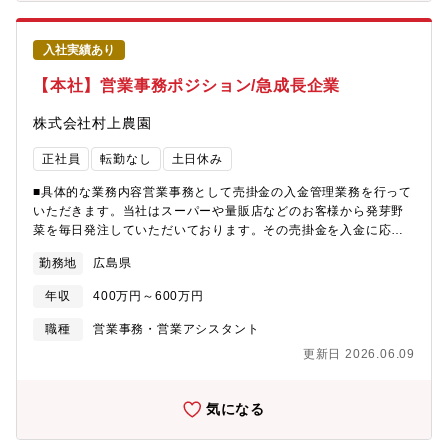
入社実績あり
【本社】営業事務ポジション/急成長企業
株式会社村上農園
正社員
転勤なし
土日休み
■具体的な業務内容営業事務として売掛金の入金管理業務を行って
いただきます。当社はスーパーや量販店などのお客様から発芽野
菜を毎日発注していただいております。その売掛金を入金に応じ
てチェック（消込処理）を行い、未入金の売掛金を効率よく管理
勤務地
広島県
する部門です。スキルや習熟度に合わせて、将来的には会社全体
の業務効率化や改善活動実施に向けた業務も担っていただきま
年収
400万円～600万円
す。＜定常業務＞ ①売掛金入金管理 ②野菜市況の入力 ③入
金消込処理＜これから進めていきたい業務＞ ①入金処理の自動
職種
営業事務・営業アシスタント
化 ②各種申請書のシステム化 ③未入金管理の強化■当社の強み
更新日 2026.06.09
当社はITを活用した「植物工場」を全国に12カ所持つほか、5カ所
の営業所、東西2カ所の物流センターを有し、新鮮で美味しい野菜
をお客様にお届けしています。日本における発芽野菜、高成分野
気になる
菜を導入し、マーケットを創ってきた会社であり、発芽野菜の需
要は年々増加傾向にあります。その需要にお応えするために、