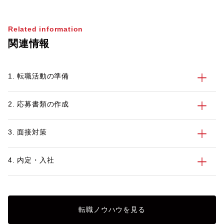
ん。また、山口や岡山に近いエリアへのJ
ターン転職先として、広島は非常に人気で
Related information
す。 しかし、都市圏から遠方に転職する
関連情報
場合は、面接や引っ越し時期など注意する
べきポイントがあります。この記事では都
市部から広島へのUターン・Iターン転職を
1. 転職活動の準備
始める前に30代、40代のビジネスパーソ
ンが考えるべきポイントについて解説しま
す。
2. 応募書類の作成
3. 面接対策
4. 内定・入社
転職ノウハウを見る