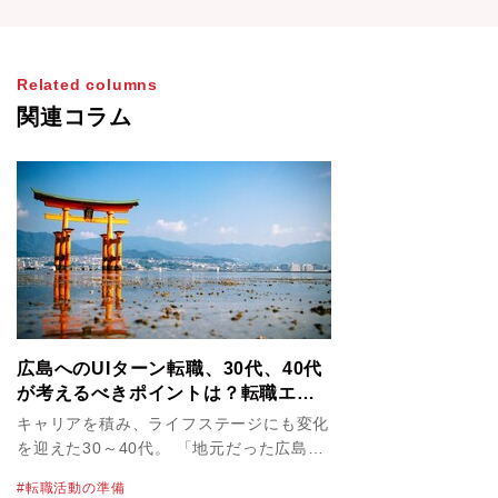
Related columns
関連コラム
広島へのUIターン転職、30代、40代
が考えるべきポイントは？転職エー
ジェントの賢い使い方も解説！
キャリアを積み、ライフステージにも変化
を迎えた30～40代。 「地元だった広島で
腰をすえて暮らし、子育てにも時間を割き
転職活動の準備
たい」と考えている方も多いかもしれませ