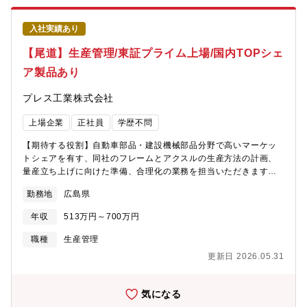
回程度 - OJTにて段階的に業務引継ぎ【会社概要と強み】同社は
ドイツに本社を置くWebasto Groupの日本法人です。自動車用サ
入社実績あり
ンルーフ、パノラマルーフ、電動開閉式ルーフなどの開発・製
造・販売を手掛け、国内の主要自動車メーカーと取引していま
【尾道】生産管理/東証プライム上場/国内TOPシェ
す。Webasto Groupはサンルーフ分野で世界トップクラスのシェ
ア製品あり
アを持つグローバルサプライヤーです。日本ではダイハツ「コペ
ン」の電動開閉式ルーフや、マツダ「ロードスター」の高度なル
プレス工業株式会社
ーフ機構など、車種の特徴や価値を高める製品を提供してきまし
た。強みは、長年培ったルーフシステムの機構設計、制御、量産
上場企業
正社員
学歴不問
技術と、完成車メーカーの要望に合わせて製品を開発・供給でき
る対応力です。電動化によってエンジン性能だけでの差別化が難
【期待する役割】自動車部品・建設機械部品分野で高いマーケッ
しくなる中、開放感や快適性を生み出すパノラマルーフの重要性
トシェアを有す、同社のフレームとアクスルの生産方法の計画、
が高まっており、同社の技術が生かされる領域は拡大していま
量産立ち上げに向けた準備、合理化の業務を担当いただきます。
す。【職場環境について】■在宅ワークは週2日ほど実施していま
建設機械の生産ラインがメインです。【職務内容】・生産計画の
す。■フレックスタイム制をとっているため就業時間の調整をしな
勤務地
広島県
立案および管理・製品在庫の確認および調達・取引先、各部門、
がら 子育てと両立しながら働いている社員の方も複数いらっし
製造現場との調達および折衝 など【研修】入社後の2日間は基礎
ゃいます。■県外からの入社者へは引越手当の支給があります。
年収
513万円～700万円
研修を受けていただきます。3日目以降は現場の先輩社員と一緒に
(単身:約30万円、家族帯同:約40万円)■通勤時の高速代支給もござ
OJTで研修を受けていただきます。社員一人ひとりのスキルアッ
職種
生産管理
います。【事業について】■サンルーフで世界最大手の同社。大型
プを図るため、多彩な研修や教育制度を整えています。全社員を
サンルーフの需要拡大を受け2022年には日本で新工場の稼働も開
更新日 2026.05.31
対象とする通信教育は80コース以上です。実務に沿った内容・資
始しました。■ダイハツ社のコペンにみられるような、軽自動車へ
格取得・語学力向上のサポートまで様々な講座を実施しておりま
の初搭載となる電動開閉式ルーフなど、 これまでの「オープン
す。【組織構成】15名(20代～50代)がおり、担当業務を決めて業
気になる
カー＝高級」といったイメージを変えることで新たなマーケット
務に就いています。気軽に相談し合える部署の雰囲気です。