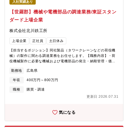
入社実績あり
も同社の強みです。■働き環境・魅力自由闊達でクリエイティブな
社風のもと、新しいことにスピード感を持って挑戦できる環境の
【世羅郡】機械や電機部品の調達業務/東証スタン
ため、裁量を持ちながらご活躍いただけます。また、社員数は200
ダード上場企業
名規模と比較的コンパクトな組織のため、セクショナリズムが少
なく、部門をこえた協力体制でスピーディーに業務を進めること
株式会社北川鉄工所
ができます。また、2023年3月には厚生労働省「えるぼし認定（3
段階目）」を取得するなど、女性活躍推進も働きやすい職場づく
上場企業
正社員
土日休み
りにも注力、残業時間も少なく、長期的に安心して働いていただ
ける点も魅力です。■企業紹介動画【株式会社ジャパンインベスト
【担当するポジション】同社製品（タワークレーンなどの荷役機
メントアドバイザー】JIAグループの事業内容を紹介します
械）の製作に関わる調達業務をお任せします。【職務内容】・荷
https://youtube.com/shorts/IQEcymbVJU0【株式会社ジャパンイ
役機械製作に必要な機械および電機部品の発注・納期管理・価格
ンベストメントアドバイザー】柔軟な働き方と挑戦できる環境が
交渉【出張頻度】・日帰り出張：1～3回/月 ・展示会やサプライ
魅力ですhttps://youtube.com/shorts/YFuENzH6Kug【株式会社
勤務地
広島県
ヤー訪問：1～2回/半年【同社の特徴】1918年の創業以来、独自
ジャパンインベストメントアドバイザー】事業開発本部の業務内
の技術力を発揮しながら、日本・世界のものづくりを支えてきま
容と魅力とはhttps://youtube.com/shorts/9bMpzDGLGF8
年収
400万円～800万円
した。様々な鋳造製法で素材開発や機械加工に取り組む金属素形
材事業、旋盤用チャックやNC円テーブルなどを手がけ、パワーチ
職種
購買・調達
ャックで圧倒的なシェアを占める工作機器事業、ビル建設用タワ
更新日 2026.07.31
ークレーン、コンクリートプラント、立体駐車場などを生み出す
産業機械事業。これら3つの分野を核に同社は事業を展開していま
す。そして、これからは生産拠点の海外展開や整備にいっそう注
気になる
力することで、世界レベルでの競争力をさらに高めています。