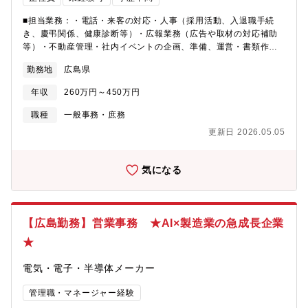
■担当業務：・電話・来客の対応・人事（採用活動、入退職手続
き、慶弔関係、健康診断等）・広報業務（広告や取材の対応補助
等）・不動産管理・社内イベントの企画、準備、運営・書類作成
（各種申請書、企画書、伝票、社内報等）・備品や設備の管理・
勤務地
広島県
現金の入出金管理、経費精算※幅広い業務をお任せしますが、そ
の中でも多くある業務としてはお電話対応、来客対応、経費精算
年収
260万円～450万円
となります。業務負担が個人に偏らないように部署内で協力しあ
う組織です。■入社後の流れ：入社後は総務・経理部門のサポート
職種
一般事務・庶務
業務からお任せします。社内外の人と接する機会が多く、基本的
更新日 2026.05.05
なビジネスマナーやPCスキル、コミュニケーション能力を身に付
けることができます。案件を円滑に進行するためのパイプ役とな
る場面もあります。将来的には主体的に様々な業務に取り組んで
気になる
いただけるよう丁寧な指導をさせていただきます。幅広くスキル
を身に着けられるだけでなく、人事、広報、経理など、貴方の特
性を生かした業務や、やりたい仕事を中心に取り組める環境がご
ざいます。■組織構成：管理本部全体：6名(20代1名、30代2名、
【広島勤務】営業事務 ★AI×製造業の急成長企業
40代2名、50代1名、男性2名・女性4名)【残業】平均13h/月【配
★
属先】総務部への配属となります。総務部全体は8名体制で経理を
担当されている方々は3名です(30代～40代)。※毎週日曜日定休日
電気・電子・半導体メーカー
+その他シフト休み（週休2日制）です。チーム内で話し合い、土
日祝日のお休みをローテーションで取ることもできます。有休取
管理職・マネージャー経験
得率は職種によりばらつきがありますが総務・経理担当の平均有