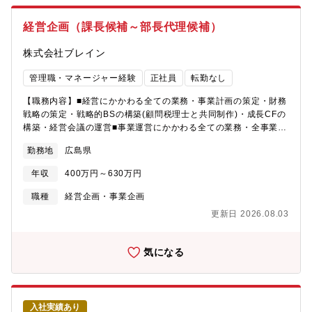
2022年に宮城県大郷町に、2025年には北海道伊達市に新センタ
ーが稼働しました。今後は、海外企業との業務提携やライセンス
経営企画（課長候補～部長代理候補）
ビジネスなど、積極的な事業展開を実施します。2040年には、売
上1,000億円、世界一の野菜メーカーを本気で目指しています。
株式会社ブレイン
管理職・マネージャー経験
正社員
転勤なし
【職務内容】■経営にかかわる全ての業務・事業計画の策定・財務
戦略の策定・戦略的BSの構築(顧問税理士と共同制作)・成長CFの
構築・経営会議の運営■事業運営にかかわる全ての業務・全事業部
の戦略作成・各種資料作成(ワード/エクセル/パワーポイント等)・
勤務地
広島県
顧客交渉・全管理職のタスク作成および管理・進捗管理および修
正戦略作成■採用/育成・全管理職の指導、育成・管理職評価制度
年収
400万円～630万円
の策定および制度運営・管理職配置の決定(組織編成)・管理職研修
の企画/運営・幹部人材の採用(一般社員は人事部)■M&A/事業再
職種
経営企画・事業企画
生・M&Aにともなう財務DD・M&Aにともなう事業DDおよび戦略
更新日 2026.08.03
作成・事業再生にともなう財務DD・事業再生にともなう事業DD
および戦略作成 等※職位については経験や能力により、課長～
部長代理職での検討となります。【社風】風通しが良く、自発的
気になる
に業務に取り組むことができる環境です。
入社実績あり