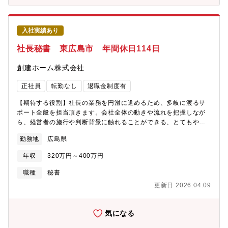
を作り出しました。■他にもマツダ社ロードスターでは、複数個の
モーターを正確なタイミングで駆動させる等、高い技術レベルの
製品を生み出しています。■自動車の電動化が進むと、これまでの
ようにエンジンの性能で車の個性を出すことが難しくなっていき
入社実績あり
ます。そのような場面ではパノラマルーフなど車に付加価値をつ
社長秘書 東広島市 年間休日114日
ける製品の需要が高まると考えられています。実際に同社では、
2007年からパノラマルーフの生産を始め、現在では全生産の約3
創建ホーム株式会社
分の1を占めるまで拡大しました。今後5年以内にはその比率を2分
の1にまで拡大させることを目指しています。■同社はマツダを含
正社員
転勤なし
退職金制度有
む国内全自動車メーカーと取引があり主な搭載実績として、日産
社ティアナ、ダイハツ社コペン、マツダ社ロードスター等多数ご
【期待する役割】社長の業務を円滑に進めるため、多岐に渡るサ
ざいます。
ポート全般を担当頂きます。会社全体の動きや流れを把握しなが
ら、経営者の施行や判断背景に触れることができる、とてもやり
がいのあるポジションです。【職務内容】■スケジュール・調整業
勤務地
広島県
務社長のスケジュール管理、会議や来客の調整、出張手配、各部
署や取引先との連絡調整■情報整理業務社内外から集まる情報の整
年収
320万円～400万円
理・要約を行い、必要な情報をわかりすく端的に伝えるための資
料作成や、情報伝達を担う■社内外対応業務社内外への発信内容の
職種
秘書
確認や、取引先・関係機関とのやり取りを行う【魅力】経営の現
更新日 2026.04.09
場を間近に感じることができます【募集背景】新規ポジション創
設の為（2名採用予定）
気になる