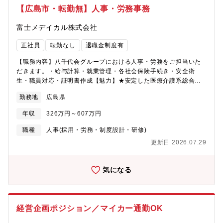
【広島市・転勤無】人事・労務事務
富士メデイカル株式会社
正社員
転勤なし
退職金制度有
【職務内容】八千代会グループにおける人事・労務をご担当いた
だきます。・給与計算・就業管理・各社会保険手続き・安全衛
生・職員対応・証明書作成【魅力】★安定した医療介護系総合企
業にて、人事・労務スキルを活かせます。★医療費・歯科受診の
勤務地
広島県
補助、院内保育利用可能、保育園利用料の補助など、福利厚生充
実しています。★少数精鋭で一人ひとりの裁量が大きく、意思決
年収
326万円～607万円
定・動きのスピードの速さを体感していただけます。【募集背
景】欠員補充【組織構成】4名（男性2名、女性2名）
職種
人事(採用・労務・制度設計・研修)
更新日 2026.07.29
気になる
経営企画ポジション／マイカー通勤OK