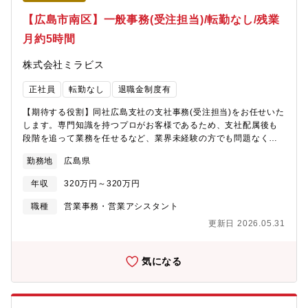
【広島市南区】一般事務(受注担当)/転勤なし/残業
月約5時間
株式会社ミラビス
正社員
転勤なし
退職金制度有
【期待する役割】同社広島支社の支社事務(受注担当)をお任せいた
します。専門知識を持つプロがお客様であるため、支社配属後も
段階を追って業務を任せるなど、業界未経験の方でも問題なく成
長いただける環境があります。【職務内容】●受注管理業務 同社
勤務地
広島県
のお客様であるサロン(美容室)からWEBシステムや 電話・FAX
で注文を受けて専用システムに内容を入力する●各種伝票の処理●
年収
320万円～320万円
請求書の処理●簡単な経費精算●電話対応および来客対応など※専
門的なスキルは必要ありません※専用システムの操作方法は研修
職種
営業事務・営業アシスタント
をいたします【入社後の流れ】入社後2週間～3週間は福山市の本
更新日 2026.05.31
社で基礎研修を受けていただき、その後広島支社に配属されま
す。
気になる