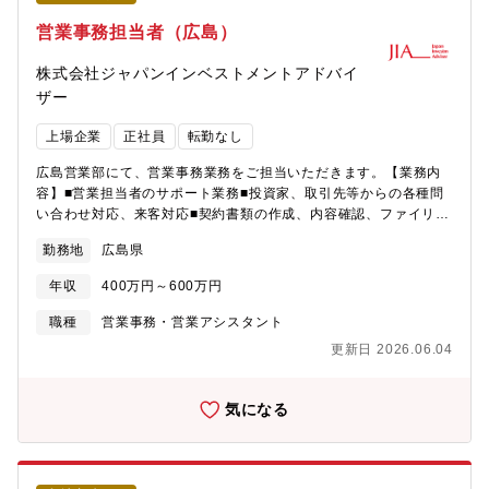
識と製造業に関する専門性の高い知識を経験を積み重ねながら取
得していくことができる。行政機関との窓口として会社を代表す
営業事務担当者（広島）
る責任のある仕事ができる。【キャリアステップイメージ】安全
環境に関する業務を基軸として、所内の各部門との調整業務や行
株式会社ジャパンインベストメントアドバイ
政機関との窓口対応も行いながら、竹原製煉所の顔としてキャリ
ザー
アを積んでいただくことを想定しています。【竹原市につい
て】・瀬戸内海に隣接しており、落ち着いた風情を漂わす国の重
上場企業
正社員
転勤なし
要伝統的建造物群保存地区がございます。・広島空港まで車で約
20分程度。広島空港から羽田まで1時間程度と東京へのアクセスも
広島営業部にて、営業事務業務をご担当いただきます。【業務内
良く、隣の東広島市、三原市には新幹線が通っており、車で30分
容】■営業担当者のサポート業務■投資家、取引先等からの各種問
程度でアクセス可能です。【三井金属鉱業社の主力製品とシェア
い合わせ対応、来客対応■契約書類の作成、内容確認、ファイリン
について】半導体パッケージ基板向け極薄銅箔（世界No.1シェ
グ■手数料支払、請求書管理、保険関連業務■顧客情報管理、デー
勤務地
広島県
ア：95%）／AIサーバー向けハイグレードVSP(世界シェア60%)
タ入力作業（システム、Excel、Word、PowerPointを使用した事
／二輪車向け排ガス浄化用触媒（世界シェア：50%）／ハイブリ
務）■営業支援ツール（パンフレット、商品説明資料等）の作成、
年収
400万円～600万円
ッド車用電池材料（世界シェア：30%）／MLCC向け銅粉(世界シ
改訂■部内庶務業務（会議サポート、電話、郵便物対応 他）【配
ェア:30%)／ガラス基板向け酸化セリウム系研磨剤(世界シェ
属先】広域営業部‐広島支店【募集背景】体制強化に伴う増員【同
職種
営業事務・営業アシスタント
ア:40%)／アルミ溶湯濾過用メタロフィルタ(世界シェア:85%)／
社について】■事業内容同社はリース業や資産運用をはじめ、多彩
更新日 2026.06.04
液晶ディスプレイ向け酸化物半導体ターゲット材(世界シェ
な金融サービスを提供する東証プライム上場企業です。安定した
ア:40%)
経営基盤のもと社会貢献を理念に、幅広い分野でサービスを展開
しています。主な事業領域として航空機や船舶のオペレーティン
気になる
グリース、ストラクチャードファイナンスを中心とする金融ソリ
ューション事業、再生可能エネルギー、事業承継、不動産、さら
にIR業務など多角的な事業を推進しています。この多様な事業ポ
ートフォリオを活かし、外的環境の変化にも柔軟に対応できる点