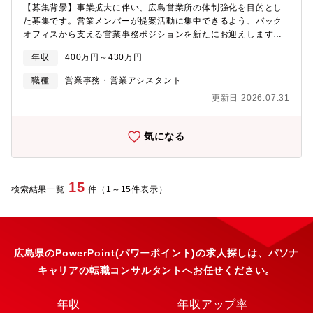
給取得率は96%です。会社としても取得を促すよう取り組みを行
【募集背景】事業拡大に伴い、広島営業所の体制強化を目的とし
っています。【会社特徴】■イタリアのアルファロメオ、フィアッ
た募集です。営業メンバーが提案活動に集中できるよう、バック
ト、アバルト(欧米大手ステランティス傘下の輸入車)、アメリカの
オフィスから支える営業事務ポジションを新たにお迎えします。
ジープ、世界的EVメーカのBYDブランドを扱う正規輸入車ディー
【業務内容】営業部門を支える営業事務・バックオフィス業務全
ラーです。■増収・増益により得た資本を活用し、取り扱いブラン
年収
400万円～430万円
般をお任せします。【具体的には】・各種データ入力・管理業
ドの拡大、店舗数の増加を実現し着実に成長しております。■有給
務・電話応対、来客対応・請求書作成・営業事務業務の代行・営
取得率も非常に高い職場です。■職場環境:セールススタッフとエ
職種
営業事務・営業アシスタント
業資料の作成補助（フォーマットあり）・AI学習工程に伴う軽作
ンジニア、ショールームアテンダント、バックオフィス業務それ
更新日 2026.07.31
業（データ整理、簡単な機器テスト等）※営業資料はフォーマッ
ぞれが活気のある良いチームワークで業務に励んでいます。現在
トへの入力が中心です。PowerPointの専門知識は不要です。【ポ
30人の女性社員が在籍(うち2人は育休中)し、産休育休後に復帰し
ジションの魅力】★上場AIベンチャーで安定性×成長性の両立★製
てからもやりがいを感じながら子育てと仕事を両立できる環境を
気になる
造業 × AIという社会貢献性の高い分野に携われる★営業を裏側か
整えています。■デジタル化を促進ペーパレス化やクラウドサービ
ら支えるチーム貢献実感の高い仕事★AIに関する専門知識は不
スを導入しでデジタル化を促進しています。
要。事務スキルを活かして新領域へ挑戦可能
15
検索結果一覧
件（1～15件表示）
広島県のPowerPoint(パワーポイント)の求人探しは、パソナ
キャリアの転職コンサルタントへお任せください。
年収
年収アップ率