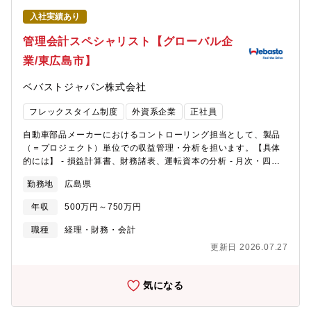
入社実績あり
管理会計スペシャリスト【グローバル企
業/東広島市】
ベバストジャパン株式会社
フレックスタイム制度
外資系企業
正社員
自動車部品メーカーにおけるコントローリング担当として、製品
（＝プロジェクト）単位での収益管理・分析を担います。【具体
的には】 - 損益計算書、財務諸表、運転資本の分析 - 月次・四半
期・年次レポート作成（担当分：月数本～十数本） - 予算と実績
勤務地
広島県
の差異分析および評価プロセス運営 - 原価変動要因の分析、収益
見通しの妥当性検証 - 予算および中期計画策定支援 - 新規受注～
年収
500万円～750万円
開発～量産までの採算性評価 - プロジェクト別収支管理、各部門
（営業・開発・購買等）との連携■仕事の魅力・製品単位で収益を
職種
経理・財務・会計
管理するため、事業に直結する管理会計スキルが身につく・開発
更新日 2026.07.27
～量産まで一貫して関わり、製造業の原価構造を実務で理解でき
る・数値分析を通じて意思決定に関与し、事業コントローラーへ
のキャリア形成が可能■配属先情報組織構成：7名(マネージャー1
気になる
名、コントローリング3名、アカウンティング3名) - 平均残業時
間：月10～15時間程度 - 英語使用：メール中心、APAC会議年数