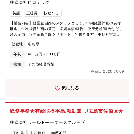
株式会社ヒロテック
英語
正社員
転勤なし
【業務内容】経営企画部のスタッフとして、中期経営計画の実行
推進、年次経営計画の策定、業績集計/報告、予実分析/報告など、
経営企画・管理業務全般をサポートして頂きます・中期経営計
画、年度計画の策定・予算管理と経営層へのレポーティング・事
勤務地
広島県
業性評価・経営課題に対する改善計画の立案及び推進・経営会議
等各種会議体の運営・経営に関わる部門横断的な特命事項への対
年収
400万円～500万円
応※海外グループ企業を含めた経営企画・管理業務になります
【募集背景】組織強化による増員 【組織構成】【男女比】 【男
職種
その他経営幹部
女比】 男性：2名、女性：2名【年代構成】【年代構成】20代：
更新日 2026.06.09
１名、50代：２名、60代：１名
気になる
総務事務★有給取得率高/転勤無し/広島市佐伯区★
株式会社ワールドモータースグループ
正社員
未経験可
学歴不問