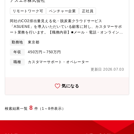
アスエネ株式会社
当）・旅程に沿った予約可否確認および代替案調整・地域・季
節・混雑状況を踏まえた実行可否の判断・最終承認●サプライヤー
リモートワーク可
ベンチャー企業
正社員
コントロール・ホテル、ガイド、ハイヤー、体験提供者との上位
折衝・関係構築・特別リクエスト（VIP対応、食事制限等）の調整
同社のCO2排出量見える化・脱炭素クラウドサービス
方針の決定・品質基準の設定およびパートナー品質管理●催行管
「ASUENE」を導入いただいている顧客に対し、カスタマーサポ
理・オペレーション統括・旅程進行中の変更・トラブル発生時の
ート業務を行います。【職務内容】■メール・電話・オンライン
エスカレーション対応・意思決定・現場チーム（ガイド・ドライ
MTGによる顧客対応■一次対応で解決しないお問い合わせのエスカ
バー）との連携体制の統括・ツアー全体の運行状況の把握・管理●
勤務地
東京都
レーション対応■対応データ集計の集計やレポート作成、報告業務
旅の品質管理・手配内容のダブルチェック体制の構築・維持・工
■対応品質管理■チームの業務改善の施策立案、運用、見直し■サポ
程間の接続リスク確認・ヘッジ方針の策定・チーム全体の品質水
年収
450万円～750万円
ートに関するマニュアル整備、ナレッジ管理■利用データの活用に
準の継続的な向上●社内連携・レポーティング・旅程設計チームと
よる施策立案・実行■解約率低減のための施策検討■製品に対する
職種
カスタマーサポート・オペレーター
の実行可否フィードバック・営業チームとの情報共有・調整・来
カスタマーの要望収集■社内での製品開発に対するフィードバック
日対応チームへの引き継ぎ統括・上長への定期報告・KPI共有【同
更新日 2026.07.03
【求める人物像】・アスエネのミッション・ビジョン・バリュー
ポジションの魅力】■日本の魅力を世界へ発信世界遺産、日本のト
へ共感いただける方・自律的に行動ができる方・目標達成に向け
ップ企業、海外メディアとの連携を日本全国で推進。自らの手で
てコミットしてきた経験がある方・新しい知識や事柄を貪欲に吸
気になる
海外の人々に日本の文化を紹介し、地域の活性化に貢献できま
収し、アウトプットできる方・業務や組織の複雑化した課題の因
す。■マネージャーとして組織をゼロから育てる経験拡大フェーズ
果関係を紐解き、仕組みで解決するのが得意・好きな方
にあるチームを率い、業務フローの構築からメンバー育成まで、
組織づくりの醍醐味を味わえる環境です。■旅行業界の幅広い業務
8
検索結果一覧
に関われるツアーの手配から予約管理、運行管理、品質管理ま
件（1～8件表示）
で、一連の流れを統括するため、マネジメントとスペシャリスト
の両面でスキルを深められます。