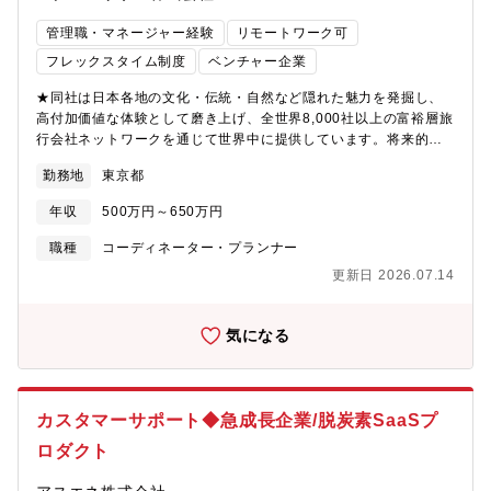
場チーム（ガイド・ドライバー）との連携・ツアー全体の運行状
況把握●旅の品質管理・手配内容のダブルチェック・工程間の接続
管理職・マネージャー経験
リモートワーク可
リスク確認・実行上のリスクヘッジ●社内連携・旅程設計チームと
フレックスタイム制度
ベンチャー企業
の実行可否フィードバック・営業チームとの情報共有・来日対応
チームへの引き継ぎ【同ポジションの魅力】■日本の魅力を世界へ
★同社は日本各地の文化・伝統・自然など隠れた魅力を発掘し、
発信世界遺産、日本のトップ企業、海外メディアとの連携を日本
高付加価値な体験として磨き上げ、全世界8,000社以上の富裕層旅
全国で推進。自らの手で海外の人々に日本の文化を紹介し、地域
行会社ネットワークを通じて世界中に提供しています。将来的な
の活性化に貢献できます。■旅行業界の幅広い業務に関われるツア
IPOも目指している成長企業です。★同ポジションは手配オペレー
ーの手配から予約管理、運行管理、経費管理まで、一連の流れを
勤務地
東京都
ション部門を率いるプレイングマネージャーポジションです。自
担当するため、旅行業界の多様なスキルを習得できます。■高いコ
身も手配メンバーと同様に実務を担いながら、チーム全体を統括
年収
500万円～650万円
ミュニケーション能力を活かして活躍できる人と関わることが好
する「現場を知るリーダー」として活躍を期待しています。【募
きな方や、コミュニケーション能力を活かしたい方にとって、や
集背景】事業急成長に伴い、主力である海外事業を支えてくれる
職種
コーディネーター・プランナー
りがいのある環境です。
メンバーを募集しています。【具体的な業務】6名以上のメンバー
更新日 2026.07.14
とともに現場に立ち、ホテル・ガイド・体験提供者・交通機関な
ど日本各地のサプライヤーとの連携体制を整えながら、旅の品
質・正確性・安全性・実現性をチームとしてコントロールしま
気になる
す。現場の実務力とチームを動かすマネジメント力、その両方を
高い次元で発揮できる方を求めています。●チームマネジメント・
手配スタッフ（6名以上）の業務管理・育成・評価・メンバーのス
キルアップ支援、OJT・フィードバック実施・チーム体制の整
カスタマーサポート◆急成長企業/脱炭素SaaSプ
備、業務フローの標準化・改善推進・繁閑に応じた業務分配・リ
ロダクト
ソース調整●旅程の実行設計・手配管理（実務＋統括）・宿泊施
設、体験、レストラン、交通機関等の手配業務（自ら実務を担