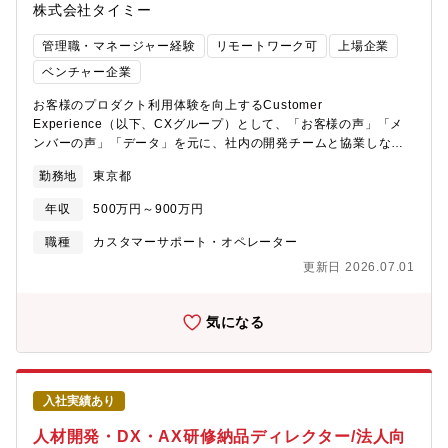
株式会社タイミー
管理職・マネージャー経験
リモートワーク可
上場企業
ベンチャー企業
お客様のプロダクト利用体験を向上するCustomer
Experience（以下、CXグループ）として、「お客様の声」「メ
ンバーの声」「データ」を元に、社内の開発チームと協業しなが
ら、プロダクト改善やカスタマーサポート本部の業務改善をおこ
勤務地
東京都
なっています。▼役割・開発チームと協業し、お客様の困りごと
の根本原因を解消し、顧客のプロダクト利用体験を向上する・CS
年収
500万円～900万円
本部内関連チームと協業し、オペレーションの最適化を通して、
迅速で満足度の高いお問い合わせ体験を提供する・AIなどの最新
職種
カスタマーサポート・オペレーター
技術を活用し、上記の実現を図る【職務内容】問い合わせデータ
更新日 2026.07.01
を起点にサービス利用体験に目を向け、根本原因の特定・改善策
の実行を通してプロダクト及びサービス全体の体験向上へ貢献し
ます。また、上記に加え【簡単・迅速・満足度が高い】サポート
気になる
対応の提供をするための仕組み作りを行うことも含まれます。・
サービス・プロダクトの改善・問い合わせやユーザーの行動デー
タなどから課題検知・課題選定・分析データをもとにし、スコー
プ特定や解決策の立案・提案～実行・評価・関連部署との協業及
入社実績あり
びプロジェクトのディレクション・カスタマーサポート組織の改
善・業務プロセスの最適化・ツールの導入検討・データ基盤の構
人材開発・DX・AX研修納品ディレクター/法人向
築・関連データの蓄積・集計環境整備【カスタマーサポート本部