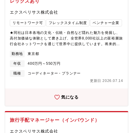
レックスあり
報収集・企画精度向上・日本国内全域の宿泊施設、食体験、アク
ティビティのリサーチ・富裕層旅行の最新トレンド・地域情報の
エクスペリサス株式会社
アップデート・既存プランのブラッシュアップ●社内外連携・営業
担当、手配部署、来日対応チームとの情報共有・引き継ぎ・外部
リモートワーク可
フレックスタイム制度
ベンチャー企業
サプライヤー（ホテル、ガイド、ハイヤー、体験提供者）との連
携
★同社は日本各地の文化・伝統・自然など隠れた魅力を発掘し、
高付加価値な体験として磨き上げ、全世界8,000社以上の富裕層旅
行会社ネットワークを通じて世界中に提供しています。将来的な
IPOも目指している成長企業です。★同ポジションでは旅程設計チ
勤務地
東京都
ームが描いたプランを現実の体験として完成させる「旅の実行設
計」を担い、ホテル・ガイド・体験提供者・交通機関など日本各
年収
400万円～550万円
地のサプライヤーと連携しながら、旅の品質・正確性・安全性・
実現性をコントロールし、設計された旅を「体験として成立させ
職種
コーディネーター・プランナー
る」役割をお任せします。旅の完成度を最終的に決める重要なポ
更新日 2026.07.14
ジションです。【募集背景】事業急成長に伴い、主力である海外
事業を支えてくれるメンバーを募集しています。【具体的な業
務】●旅程の実行設計・手配管理・宿泊施設、体験、レストラン、
気になる
交通機関等の手配業務・旅程に沿った予約可否確認および代替案
調整・地域・季節・混雑状況を踏まえた実行可否の判断●サプライ
ヤーコントロール・ホテル、ガイド、ハイヤー、体験提供者との
調整・特別リクエスト（VIP対応、食事制限等）の事前調整・関係
旅行手配マネージャー（インバウンド）
構築および品質向上のためのコミュニケーション●催行管理・オペ
レーション統括・旅程進行中の変更・トラブル発生時の対応・現
エクスペリサス株式会社