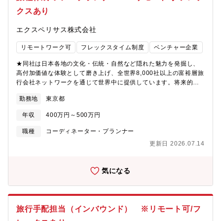
ドの数々当社を作っています。
業務オペレーションが課題となっている企業が少なくありませ
クスあり
ん。彼らが、入社したい、活躍したいと思える社会の受け皿を作
るために、「世界を変える力を、すべての人に。」を実現するた
エクスペリサス株式会社
めにDX事業部を立ち上げました。
リモートワーク可
フレックスタイム制度
ベンチャー企業
★同社は日本各地の文化・伝統・自然など隠れた魅力を発掘し、
高付加価値な体験として磨き上げ、全世界8,000社以上の富裕層旅
行会社ネットワークを通じて世界中に提供しています。将来的な
IPOも目指している成長企業です。★同ポジションでは顧客1人ひ
勤務地
東京都
とりの想いや背景をくみ取り、旅そのものを設計する「旅のデザ
イナー」として営業担当とも連携しながらヒアリング内容をもと
年収
400万円～500万円
に旅のコンセプトを構築し、ストーリー性のあるオーダーメイド
旅程へと落とし込みます。【募集背景】事業急成長に伴い、主力
職種
コーディネーター・プランナー
である海外事業を支えてくれるメンバーを募集しています。【具
更新日 2026.07.14
体的な業務】単なる手配業務ではなく、企画設計力・構成力・リ
サーチ力を活かし、日本各地の魅力を編集していく専門的なお仕
事となります。●コンセプト設計・ヒアリング整理・海外エージェ
気になる
ントとの打ち合わせへの同席やメールでのやり取り・顧客の旅行
目的・価値観・好みの整理・滞在期間・予算・季節要素を踏まえ
た旅の方向性設計●オーダーメイド旅程設計・10日～4週間規模の
長期滞在型旅程の設計・宿泊・食・文化体験・自然・移動手段を
旅行手配担当（インバウンド） ※リモート可/フ
組み合わせた全体構成・ストーリー性のある行程提案書の作成●情