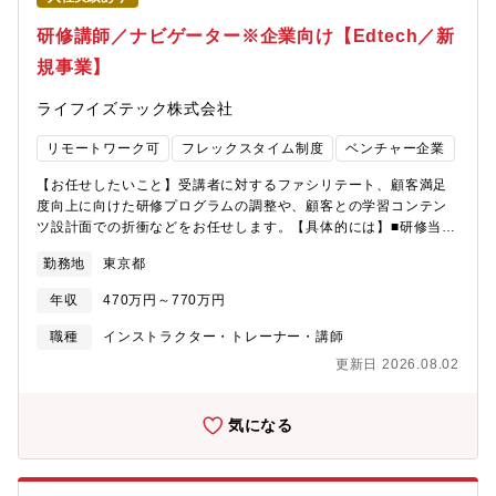
対して、これからの時代に必要なマインドやスキルセットの習得
ト可能（全社イベントや業務の必要に応じて東京本社に出社して
を目的としたワークショップ（主力商品は以下3つのシリーズ）
いただく必要有）※常時出社しているメンバーや週一出社、月一
研修講師／ナビゲーター※企業向け【Edtech／新
■AIレディネス研修■DXレディネス研修■シチズンデベロップメン
出社、社内イベントや大型の飲み会など必要がある際に出社する
規事業】
ト（市民開発）研修【顧客先・導入企業】大手企業を中心に、行
メンバーなど様々です。リモート勤務を推奨致しますが、イベン
政や地方の優良企業など幅広い規模・業界の顧客が150社以上。
トや飲み会も含めて会社としてオフラインコミュニケーションを
ライフイズテック株式会社
DX推進部、人事部の方が商談相手となります。※導入企業例サン
大切にする文化です。■研修期間について入社後のオンボーディン
トリーホールディングス、ソニーグループ、NEC、村田製作所、
グ期間として2～3ヶ月間の研修期間を設けております。（メール
リモートワーク可
フレックスタイム制度
ベンチャー企業
博報堂DYホールディングス、山梨県 等【ヒト・組織の魅力】
研修・電話研修（受電/架電））研修の中では3ステップを設ける
■23年は20名弱だった組織も、24年に30名まで拡大し、今後も事
ことで、達成感を感じながら階段を上がるプロセスを組んでおり
【お任せしたいこと】受講者に対するファシリテート、顧客満足
業拡大とともに、組織も拡大。新規事業立ち上げフェーズと、ス
ます。
度向上に向けた研修プログラムの調整や、顧客との学習コンテン
ケールしていく瞬間を実感できます。■商品開発、マーケティン
ツ設計面での折衝などをお任せします。【具体的には】■研修当日
グ、セールス、研修ファシリテーター、事業企画など、ほとんど
のファシリテーション / 進行■顧客課題に基づいた研修スライドの
の機能が事業部内にあるため、専門性を追求することも、複数の
勤務地
東京都
チューニング・顧客の期待値や受講者の属性などに基づき、研修
職種にキャリアの幅を広げていくことも可能です。【キャリアパ
の文脈を最適化する■研修プログラムのカスタマイズ / 学習コンテ
ス事例】■セールス（1年） →セールスマネージャー■研修ファシ
年収
470万円～770万円
ンツの調整・インプット内容、ワーク・スライド設計などの「学
リテーター（半年経験）→研修ファシリテーター兼商品開発■研修
習体験」を、顧客の課題に合わせて制作、提案、調整する【入社
職種
インストラクター・トレーナー・講師
ディレクター（1年経験）→事業企画 など【配属先：DX事業部
後イメージ】■まずは1-2日間の研修の納品業務をご担当いただく
について】2021年に立ち上がったDX事業部は、今まで中高生向
更新日 2026.08.02
→徐々にプログラムカスタマイズ、長期伴走型のプロジェクト参
けのデジタル教育で培ったノウハウを活かして、法人向けDX人材
加など幅広い業務に携わっていただきます。【プロダクト】デジ
育成サービスの提供を開始した急成長中の新規事業です。"新・デ
タルに苦手意識がある多くの社会人・組織に対して、これからの
気になる
ジタルネイティブ世代"が、大手企業の役員にリバースメンタリン
時代に必要なマインドやスキルセットの習得を目的としたワーク
グを行う意識変革プログラムや、数百人同時にインタラクティブ
ショップ（主力商品は以下3つのシリーズ）■AIレディネス研修
な学習を提供するワークショップなど、ユニークな手法で企業の
■DXレディネス研修■シチズンデベロップメント（市民開発）研修
DX組織変革、業務変革を支援しています。事業立ち上げの背景：