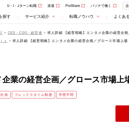
U・I・Jターン転職
派遣
ProShare
パソナで働く
企
を探す
サービス紹介
転職ノウハウ
よくあ
ブ
CEO・COO・経営者
求人詳細 【経営戦略】エンタメ企業の経営企
ｌｙ
求人詳細 【経営戦略】エンタメ企業の経営企画／グロース市場上場
メ企業の経営企画／グロース市場上
正社員
フレックスタイム制度
学歴不問