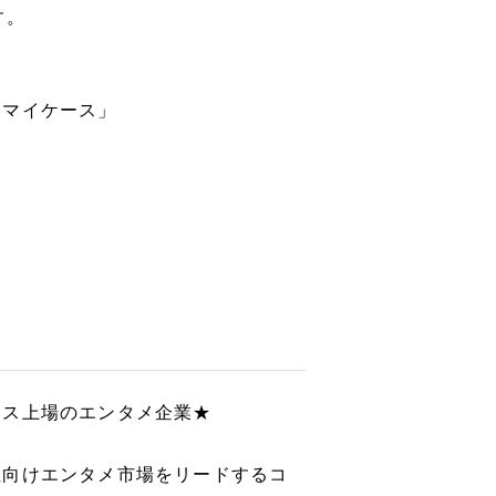
す。
クマイケース」
ース上場のエンタメ企業★
性向けエンタメ市場をリードするコ