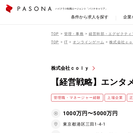
ハイクラス転職エージェント「パソナキャリア」
条件から求人を探す
企業
TOP
管理・事務
経営幹部・エグゼクティ
TOP
IT
オンラインゲーム
株式会社ｃｏ
株式会社ｃｏｌｙ
【経営戦略】エンタ
管理職・マネージャー経験
上場企業
1000万円〜5000万円
東京都港区三田1-4-1