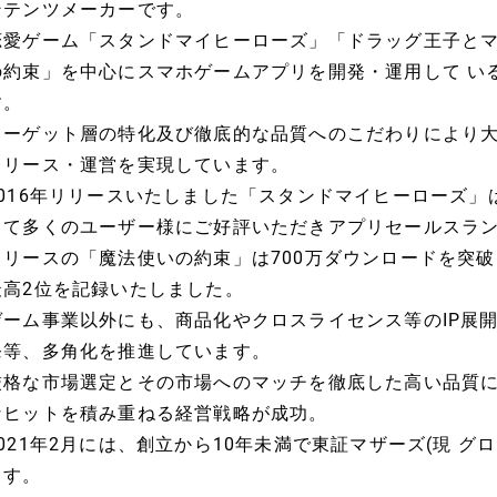
ンテンツメーカーです。
恋愛ゲーム「スタンドマイヒーローズ」「ドラッグ王子とマ
の約束」を中心にスマホゲームアプリを開発・運用して いる2
す。
ターゲット層の特化及び徹底的な品質へのこだわりにより
リリース・運営を実現しています。
2016年リリースいたしました「スタンドマイヒーローズ
じて多くのユーザー様にご好評いただきアプリセールスランキ
リリースの「魔法使いの約束」は700万ダウンロードを突
最高2位を記録いたしました。
ゲーム事業以外にも、商品化やクロスライセンス等のIP展
発等、多角化を推進しています。
厳格な市場選定とその市場へのマッチを徹底した高い品質
なヒットを積み重ねる経営戦略が成功。
2021年2月には、創立から10年未満で東証マザーズ(現 
ます。