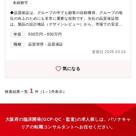
未経験可
◆品質保証は、グループの中でも顧客の信頼獲得、グループの地
位の向上のためにも非常に重要な役割です。当社の品質保証部
は、製品の設計検証（デザインレビュー）から、市場での安定供
給、市販後対応までの幅広い範囲で製品・サービスのライフサイ
年収
500万円～650万円
クルを通じた品質保証業を担っております。 【職務内容】 ■具体
的な仕事内容苦情・クレームに関する業務（原因調査、再発防
職種
品質管理・品質保証
止）、リコール対応変更管理（工程監査含む）環境影響物質の調
更新日 2026.03.24
査対応外注先管理（監査、品質改善等）デザインレビュー品質保
証契約書締結推進（未締結先）、契約書レビューの実施仕入先と
の品質改善会議（定期）、仕入先監査 など■ 期待する役割関係
気になる
する仕入先・取引先・営業担当とのコミュニケーションをとりな
がら、上記の業務のスぺシャリストとしての活躍を期待していま
す。（業務ローテーションあり） 【組織構成】大阪・東京10名
（40代2名、30代2名、20代2名）【募集背景】品質保証部方針に
1
検索結果一覧
件（1～1件表示）
基づく専門家育成へ向けたチーム体制の構築のため《求める人物
像》・改善意識が高く、論理的志向ができる方・コンプライアン
ス感覚と不測の事態における臨機応変さを持っておられる方・相
手の立場に立って物事を考えることができる方・自ら積極的に活
動することができる方【当社にとっての品質保証業務】品質保証
大阪府の臨床開発(GCP-QC・監査)の求人探しは、パソナキャ
は、グループの中でも顧客の信頼獲得、グループの地位の向上の
リアの転職コンサルタントへお任せください。
ためにも非常に重要な役割です。