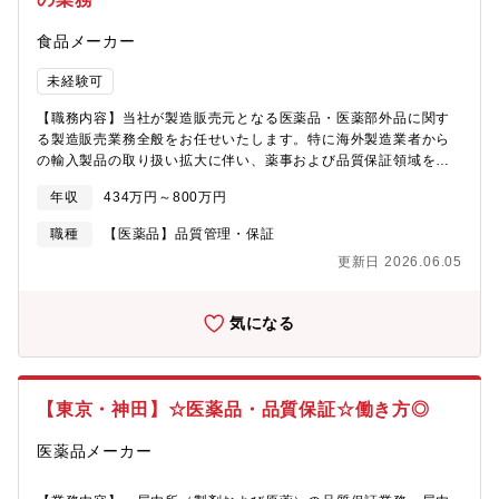
食品メーカー
未経験可
【職務内容】当社が製造販売元となる医薬品・医薬部外品に関す
る製造販売業務全般をお任せいたします。特に海外製造業者から
の輸入製品の取り扱い拡大に伴い、薬事および品質保証領域を中
心にご担当いただく想定です。【具体的には】・製造販売業にお
年収
434万円～800万円
ける品質保証業務全般・海外製造業者が製造した医薬品・医薬部
外品に関する薬事申請書類の作成・管理・製造販売業に関する業
職種
【医薬品】品質管理・保証
許可の更新申請および各種変更届出の作成・提出・外国製造業者
更新日 2026.06.05
認定に関する申請・変更手続き対応・国内委託製造業者との薬事
関連業務に関する調整・折衝・外部試験機関との品質・薬事に関
する調整業務・海外製造業者との薬事関連コミュニケーション
気になる
（英語の読み書きが可能であれば可）【組織構成】品質保証部14
名【募集背景】海外から輸入する医薬品・医薬部外品の取り扱い
拡大に伴い、製造販売業における体制強化を目的として、実務者
を募集しています。
【東京・神田】☆医薬品・品質保証☆働き方◎
医薬品メーカー