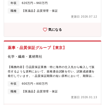
年収
620万円～963万円
規締結・改訂・製造所から報告のある各種GMPイベントの処理
（変更管理、逸脱管理など）・品質情報処理（製造所への調査依
職種
【医薬品】品質管理・保証
頼、情報元への回答書作成など）・その他自己点検、教育訓練な
更新日 2026.07.12
ど【働き方】■出張年10～15回（内、海外1～2回）製剤および原
薬製造所の実地確認のため、国内外の出張があります。（一回の
出張につき、国内2～3日 海外7～10日）■週2日程度の在宅勤務
気になる
が可能です■想定残業 月10時間～20時間【組織構成】信頼性保証
部 品質保証グループ所属メンバー：課長（部長兼任）1名 係長
1人 その他２人 計４名【魅力】■外用剤ジェネリックのトップ
シェアを誇りつつ、安定基盤の中、新薬開発も盛んです。今後10
薬事・品質保証グループ【東京】
年間の環境を見据えて開発しております。■外用剤のジェネリック
医薬品に強みを持つ日系製薬メーカー ■導入予定の製品も多くや
化学・繊維・素材商社
りがいのある環境です。 ■現在、会社は変革期を迎えており経営
層と現場が一丸となって組織をより良い体制にするために前向き
に取り組んでいます。■中途採用も積極的に行われております。
【職務内容】①品質保証業務・特に海外の仕入先から輸入して販
売するような原料において、規格適合試験を行い、試験成績書を
発行しています。・品質保証期限の短い原料において、期限以降
にどのような挙動を示すのか？どれくらいで規格が逸脱するの
年収
600万円～800万円
か？を確認しています。・得意先様の専用書式仕様書の記入をお
手伝いしています。②品質管理業務・特に海外の仕入先から輸入
職種
【医薬品】品質管理・保証
して販売するような原料において、規格書を作成しています。お
更新日 2026.01.13
客様によっては個別の専用規格を求められる様なこともありま
す。・自社倉庫や仕入先、製造委託先の監査を行っています。③