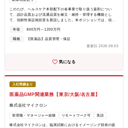
外の幅広いネットワークを活かし、原料の調達・販売に加え、お
客様と連携したオリジナル原材料の開発・提案にも取り組んでい
このたび、ヘルスケア本部配下の各事業で取り扱う薬剤につい
ます。長年培ってきた技術力と提案力を強みに、化学・ヘルスケ
て、設計品質および流通品質を確立・維持・管理する機能とし
ア分野の発展に貢献し、さらなる成長を目指しています。
て、信頼性保証統括室を新設しました。本ポジションでは、信頼
性保証統括室の一員として、事業部門と連携しながら、薬剤の設
年収
800万円～1200万円
計品質・流通品質について医薬品の品質保証の観点から管理監督
し、安定供給体制の構築を担っていただきます。多様な薬剤・多
職種
【医薬品】品質管理・保証
様なサプライヤーを相手に、スピードと柔軟性を持ちながら品質
更新日 2026.08.03
リスクを適切に評価・管理できる人材を求めます。【具体的な業
務内容】■新規サプライヤー候補の品質評価（書面審査・現地訪
問・監査）・英語圏含む海外サプライヤーのPre-
気になる
qualification（選定前QA審査）の実施・GMP適合性・製造能力・
品質システムの評価と合否判断・品質取決め（QTA/Quality
Agreement）の起案・交渉・締結■既存サプライヤーの継続的品
質モニタリングと関係維持・定期監査（対面 / 書面）の計画・実
入社実績あり
施・報告書作成・製造元での変更管理・逸脱情報の収集と評価・
CAPAの要求・進捗管理・有効性確認・サプライヤーとの英語での
医薬品GMP関連業務【東京/大阪/名古屋】
QAコミュニケーション■入荷品の品質確認と市場供給可否の判
断・輸入製品の受入検査体制の構築と運用（COA確認・外観検
株式会社マイクロン
査・試験検査の管理）・品質異常発生時の出荷停止・隔離・回収
判断（サイエンス・エビデンスベース）・クライアントからの品
管理職・マネージャー経験
リモートワーク可
英語
質照会への対応■逸脱・クレーム発生時のQA責任者としてのハン
ズオン対応・品質異常の第一報受領から影響範囲評価・出荷可否
株式会社マイクロンは、臨床試験におけるイメージング技術の提