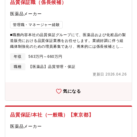
品質保証職（係長候補）
す。・システムのテストを実施し、導入後の安定稼働を確認しま
す。・システム利用者からの問い合わせに対応し、問題解決をサ
医薬品メーカー
ポートします。・ユーザーアカウントの管理を行い、適切なアク
セス権限を設定します。・グローバルなITチームとの連携を図
管理職・マネージャー経験
り、システム運用の効率化を推進します。・標準化されたプロセ
スの品質データの収集・分析の自動化や、品質データをリアルタ
■職務内容本社の品質保証グループにて、医薬品および化粧品の製
イムで可視化するためのダッシュボード作成を検討します。・AI
造販売における品質保証業務をお任せします。業績好調に伴う組
等デジタル技術を活用し、品質保証業務の効率化を検討します。
織体制強化のための増員募集であり、将来的には係長候補として
【会社概要】大塚製薬株式会社は、「Otsuka-people creating
業務推進および組織運営にも関与いただくことを期待していま
new products for better health worldwide」を企業理念に、医療
年収
563万円～660万円
す。具体的には：・医薬品／化粧品製造販売業における品質保証
用医薬品事業およびニュートラシューティカルズ関連事業（食
業務全般・市場出荷判定および出荷管理・GQP取り決めの新規締
職種
【医薬品】品質管理・保証
品・飲料など）を展開する総合製薬企業です。精神・神経領域、
結・改訂・製造所からのGMP関連事象対応（変更管理・逸脱管理
循環器領域などの医療用医薬品に加え、ポカリスエットやカロリ
更新日 2026.04.26
等）・品質情報対応（調査依頼、報告書作成 等）・自己点検およ
ーメイトなどの栄養・飲料製品を通じて、人々の健康維持・増進
び教育訓練の企画・実施■働き方・国内外出張あり（年10～15回
に貢献しています。本社は東京都にあり、国内外に研究開発拠
／うち海外1～2回） └ 製造所監査のため、国内2～3日・海外7
点・生産拠点・販売拠点を有するグローバル企業として、世界各
気になる
～10日程度・週2日程度リモート勤務可・残業月10～20時間程度
国で事業を展開しています。
■組織構成信頼性保証部 品質保証グループ・課長（部長兼任）1
名・係長1名・メンバー2名※現在は部長が課長業務を兼任してお
り、組織体制強化に向けた中核人材の募集です。■募集背景業績好
品質保証/本社（一般職）【東京都】
調に伴う組織強化のための増員募集。現状、部長が課長業務を兼
任しているため、将来的に組織をリードいただける人材の採用を
医薬品メーカー
目指しています。■魅力・外用剤ジェネリック領域で国内トップク
ラスの実績を誇る安定企業（アステナHD傘下）・新薬開発や導入