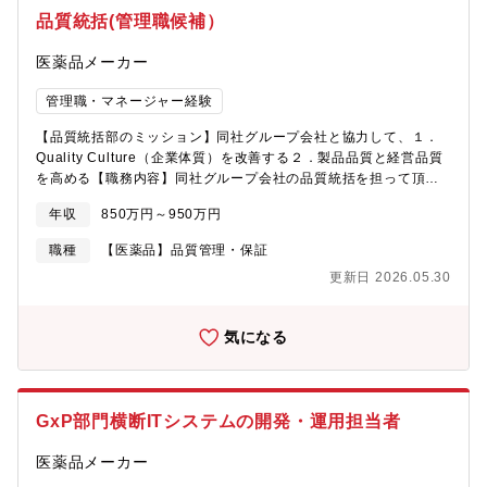
品質統括(管理職候補）
医薬品メーカー
管理職・マネージャー経験
【品質統括部のミッション】同社グループ会社と協力して、１．
Quality Culture（企業体質）を改善する２．製品品質と経営品質
を高める【職務内容】同社グループ会社の品質統括を担って頂き
ます。（１）同社グループ会社のＧＸＰ、ＱＭＳ※等の監査及び
年収
850万円～950万円
調査（２）同社グループ会社の薬事関連業務の監査及び調査
（３）同社グループ会社のＧＭＰ委員会及びＧＭＰ分科会の運営
職種
【医薬品】品質管理・保証
（４）Quality Cultureの改善支援（５）品質に関する人財の育成
更新日 2026.05.30
支援（６）品質に関する緊急事態の対応支援（７）上記に付随す
る事項【魅力】・同社グループ会社の責任役員、品質保証部員等
と品質を基軸に連携します。・同社グループ会社の現状（強み弱
気になる
み等）を俯瞰し、戦略的に改善提案を行い実践します。・現場の
Quality Culturを定量・定性的に見える化して、同社グループ会社
の全体最適化を実現するコントロールタワーです。【組織構成】
品質統括本部3名
GxP部門横断ITシステムの開発・運用担当者
医薬品メーカー