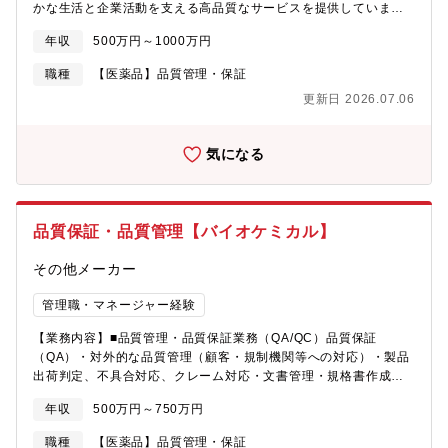
かな生活と企業活動を支える高品質なサービスを提供していま
す。【業務内容】所有地の立地に適した再開発等を行い、約50
年収
500万円～1000万円
棟・延床面積約100万㎡に及ぶ不動産施設（オフィス、商業施設、
住宅）の賃貸事業のほか、分譲マンション事業も手掛けていま
職種
【医薬品】品質管理・保証
す。近年では新たな事業領域として、海外不動産ビジネスや資産
更新日 2026.07.06
回転型ビジネスへも参入しています。【業務処理】■ビル事業：東
京、横浜、名古屋、大阪、神戸を中心にオフィスビルの開発と運
営管理を行う事業です。■商業施設事業：横浜、神戸にて開発した
気になる
商業施設について、関係会社と連携して運営や、施設のリニュー
アルの企画立案等を行っています。■住宅事業：マンションの開
発、分譲、賃貸、管理を行っています。■海外不動産事業：国内・
海外の不動産デベロッパー等と共同で物流施設や賃貸住宅施設を
品質保証・品質管理【バイオケミカル】
中心に開発・出資を行っています。■資産回転型事業：新規取得し
た物件を一定期間運用後に売却して利益を獲得し、その売却資金
その他メーカー
を元に新たな有望資産へ再投資を行っています。■その他：公的不
動産を有効活用する官民連携事業にも参入しています。
管理職・マネージャー経験
【業務内容】■品質管理・品質保証業務（QA/QC）品質保証
（QA）・対外的な品質管理（顧客・規制機関等への対応）・製品
出荷判定、不具合対応、クレーム対応・文書管理・規格書作成・
レビュー・改善活動、内部監査（ISO/GMP/各種認証対応）品質管
年収
500万円～750万円
理（QC）・製品の規格試験、分析評価（医薬品・試薬・化成品な
ど）・試験記録、データ管理・試験機器の管理、キャリブレーシ
職種
【医薬品】品質管理・保証