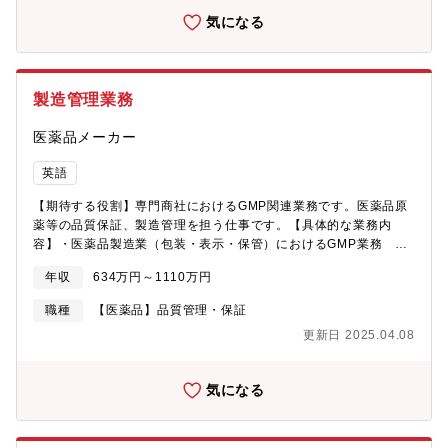
法令順守のための活動・医薬品、毒劇物の販売先の管理／品目の
気になる
管理を行っています。・各種法令に改正がある際には同社の販売
する原料に該当しないか確認、必要に応じてSDSの見直しを行い
ます。・同社は原料の製造はしていませんが、輸入があるので、
化審法の届出を毎年行っています。④業許可の保持・同社の保有
製造管理業務
している様々な業許可の維持のため、関連法令の収集、対応、市
場の安全性情報を収集するなどしています。⑤申請業務・仕入先
医薬品メーカー
様と協力して、医薬部外品にも使用できる原料にするため医薬部
外品を申請しています。【組織構成】研究開発部・処方チーム副
英語
部長1名（40代男性）、課長1名（40代女性）メンバー19名（東
西合計）・薬事品質保証グループ大阪：課長1名（40代男性）、メ
【期待する役割】専門商社におけるGMP関連業務です。医薬品原
ンバー2名（30代女性2名）東京：メンバー1名（40代前半男性）
薬等の品質保証、製造管理を担う仕事です。【具体的な業務内
容】・医薬品製造業（包装・表示・保管）におけるGMP業務
（製造/品質記録照査、出荷判定、逸脱/変更管理、教育、供給者管
年収
634万円～1110万円
理等）・品質システムに従った業務の遂行・外国製造業者、及び
国内製造所に対するGMP観点での監査対応業務（製造管理の指
職種
【医薬品】品質管理・保証
導・支援まで）【募集背景】業容拡大に伴う人員補強【採用ポジ
更新日 2025.04.08
ション】総合職若しくは管理職採用を想定【配属先部署】信頼性
保証部 製造管理グループ
気になる