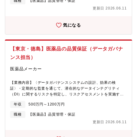
職種
【医薬品】品質管理・保証
本社（神田）：開発QA３名大阪本部：開発QA１名【会社概要】
更新日 2026.06.11
大塚製薬株式会社は、「Otsuka-people creating new products
for better health worldwide」を企業理念に、医療用医薬品事業
およびニュートラシューティカルズ関連事業（食品・飲料など）
気になる
を展開する総合製薬企業です。精神・神経領域、循環器領域など
の医療用医薬品に加え、ポカリスエットやカロリーメイトなどの
栄養・飲料製品を通じて、人々の健康維持・増進に貢献していま
す。本社は東京都にあり、国内外に研究開発拠点・生産拠点・販
【東京・徳島】医薬品の品質保証（データガバナ
売拠点を有するグローバル企業として、世界各国で事業を展開し
ています。
ンス担当）
医薬品メーカー
【業務内容】〈データガバナンスシステムの設計、効果の検
証〉・定期的な監査を通じて、潜在的なデータインテグリティ
（DI）に関するリスクを特定し、リスクアセスメントを実施す
る。・リスク軽減のための対策を策定し、関係部署と協力してそ
年収
500万円～1200万円
れを実行、その効果の検証を行う。〈IT部門の品質保証〉・IT部門
の業務プロセスに関するマニュアルをの作成、改訂時の品質レビ
職種
【医薬品】品質管理・保証
ューを行う。・定期的な監査を通じてマニュアルの内容が実際の
更新日 2026.06.11
業務に適合しているかを検証する。・システムベンダーの提供す
るサービスや製品が契約条件を満たしているかを定期的に監査し
ます。〈システム運用管理〉・IT部門と協力して基幹システムの