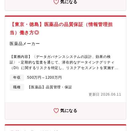
気になる
導入プロジェクトを計画し、実行する。・システム導入に伴う
CSVに品質保証部門として参画する。・システムベンダーの提供
するサービスや製品が契約条件を満たしているかを定期的に監査
する。・システム更新に伴うデータ移行（アーカイブ）を行いま
【東京・徳島】医薬品の品質保証（情報管理担
す。・システムのテストを実施し、導入後の安定稼働を確認しま
す。・システム利用者からの問い合わせに対応し、問題解決をサ
当）働き方◎
ポートします。・ユーザーアカウントの管理を行い、適切なアク
セス権限を設定します。・グローバルなITチームとの連携を図
医薬品メーカー
り、システム運用の効率化を推進します。・標準化されたプロセ
スの品質データの収集・分析の自動化や、品質データをリアルタ
【業務内容】〈データガバナンスシステムの設計、効果の検
イムで可視化するためのダッシュボード作成を検討します。・AI
証〉・定期的な監査を通じて、潜在的なデータインテグリティ
等デジタル技術を活用し、品質保証業務の効率化を検討します。
（DI）に関するリスクを特定し、リスクアセスメントを実施す
【会社概要】大塚製薬株式会社は、「Otsuka-people creating
る。・リスク軽減のための対策を策定し、関係部署と協力してそ
new products for better health worldwide」を企業理念に、医療
年収
500万円～1200万円
れを実行、その効果の検証を行う。〈IT部門の品質保証〉・IT部門
用医薬品事業およびニュートラシューティカルズ関連事業（食
の業務プロセスに関するマニュアルをの作成、改訂時の品質レビ
品・飲料など）を展開する総合製薬企業です。精神・神経領域、
職種
【医薬品】品質管理・保証
ューを行う。・定期的な監査を通じてマニュアルの内容が実際の
循環器領域などの医療用医薬品に加え、ポカリスエットやカロリ
更新日 2026.06.11
業務に適合しているかを検証する。・システムベンダーの提供す
ーメイトなどの栄養・飲料製品を通じて、人々の健康維持・増進
るサービスや製品が契約条件を満たしているかを定期的に監査し
に貢献しています。本社は東京都にあり、国内外に研究開発拠
ます。〈システム運用管理〉・IT部門と協力して基幹システムの
点・生産拠点・販売拠点を有するグローバル企業として、世界各
気になる
導入プロジェクトを計画し、実行する。・システム導入に伴う
国で事業を展開しています。
CSVに品質保証部門として参画する。・システムベンダーの提供
するサービスや製品が契約条件を満たしているかを定期的に監査
する。・システム更新に伴うデータ移行（アーカイブ）を行いま