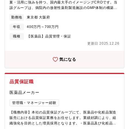
判断までの一貫対応・サプライヤーへの根本原因調査（RCA）要
案・活用に強みを持つ、国内最大手のイメージングCROです。当
求とCAPAレビュー・必要に応じて工場訪問、生産技術・CMCメ
該グループは、病院内の放射性薬剤製造施設のGMP体制の構築・
ンバーとの協働調査・社内事業部・経営への報告・エスカレーシ
維持管理の支援および治療と診断を融合したセラノスティクスに
ョン判断■輸送・保管中の品質担保・温度管理・保管条件の確認
勤務地
東京都 大阪府
関する提案やコンサルティングを行っています。【具体的な業務
（物流委託先の品質評価を含む）・輸送ルート・トレーサビリテ
内容】 ・GMPに準拠した放射性薬剤の製造・品質管理業務の実
年収
400万円～700万円
ィの妥当性確認・コールドチェーン要件が必要な製品への対応■信
施 ・SOP（標準作業手順書）の作成・改訂 ・製造記録・試験
頼性保証統括室の立ち上げメンバーとして仕組みづくりに参画・
記録のレビュー ・バリデーション、逸脱管理、変更管理、CAPA
職種
【医薬品】品質管理・保証
SOP・チェックリスト・判断基準の整備・社内事業部（サプライ
対応 ・GMP監査の実施、GMP監査への対応 ・GMP教育訓練
更新日 2025.12.26
チェーン管理部等）へのQA教育・啓発・将来的なチームビルディ
の実施 ・治験薬GMPに関するコンサルティング 業務【キャリア
ングへの貢献
パス】 入社後は研修とOJTを通じて、放射性薬剤及び治験薬GMP
に関する基本的な知識を習得。その後、受託済のプロジェクトに
気になる
関わり、実際の業務を担当いただきます。未経験の方でも安心し
て成長できるよう、メンター制度を導入し、基礎から丁寧にサポ
ートします。【やりがい】 企業治験および医師主導治験の支援業
務を通じて、新薬開発の加速化に貢献できます。国内外の製薬会
品質保証職
社や病院と連携し、トップランナーの医師や研究者と接する機会
が多く、最先端の知識や技術を学ぶことができます。【組織】画
医薬品メーカー
像解析事業部第2部 セラノスティクスG【背景】充当のため【勤
務地】マイクロン東京本社、または名古屋事業所、または大阪支
管理職・マネージャー経験
社
【職務内容】本社の品質保証グループにて、医薬品や化粧品製造
販売における品質保証業務をお任せします。業績好調により、組
織強化を目的とした増員採用となります。・医薬品及び化粧品製
造販売業の品質保証業務全般・市場出荷管理・GQP取り決めの新