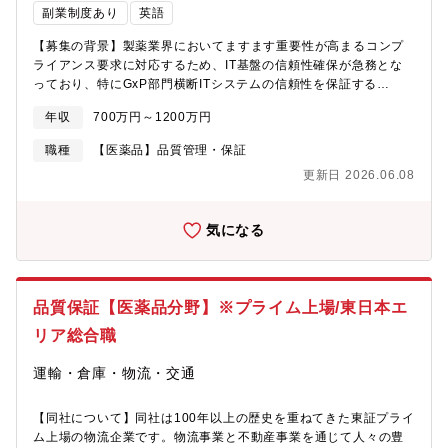
副業制度あり
英語
【募集の背景】製薬業界においてますます重要性が高まるコンプ
ライアンス要求に対応するため、IT基盤の信頼性確保が急務とな
っており、特にGxP部門横断ITシステムの信頼性を保証する
Computerized System Validation（以下CSV）活動は、事業継続
年収
700万円～1200万円
の根幹をなす重要な業務となる。そのため、CSV活動をさらに強
化し、より堅牢な信頼性保証体制を構築するため、専門的な知識
職種
【医薬品】品質管理・保証
と経験を持つ人財をキャリア採用したい。【具体的な職務内容】
更新日 2026.06.08
下記業務の一部を担う。・GxP部門横断ITシステムの企画、開
発、導入、運用、廃棄における管理業務・CSV活動の主担当とし
ての計画立案、リスクアセスメント、テスト計画・実施、逸脱管
気になる
理、報告書作成・システム開発・運用を委託するITベンダーの管
理・コントロール・ユーザー部門（品質保証、研究開発、製造
等）との連携、業務要件の定義、課題解決の支援・ER/ES指針、
データインテグリティ等の最新レギュレーションの動向調査と、
品質保証【医薬品分野】※プライム上場/東日本エ
社内システムへの適用推進・CSVに関するSOP（標準作業手順
書）や各種手順書の作成、改訂、管理【職種の魅力】ITシステム
リア総合職
やCSVのスペシャリストとして専門性を高めた先には、信頼性保
証部門全体のIT戦略立案をリードするキャリアパスを描くことが
運輸・倉庫・物流・交通
できます。また、海外パートナーと連携する場面もあり、グロー
バルな環境で活躍できる可能性が広がります。社内外の多様なス
【同社について】同社は100年以上の歴史を重ねてきた東証プライ
テークホルダーと協働し、患者さんへ安全な製品を届けるための
ム上場の物流企業です。物流事業と不動産事業を通じて人々の豊
基盤を支える、やりがいと達成感のある仕事です。