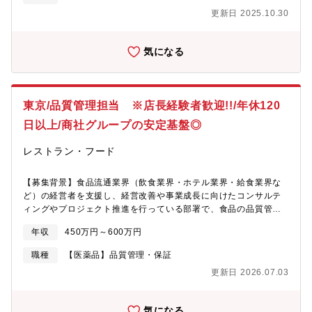
ョン・製造部門、研究部門と連携した品質課題解決■認証・基準管
更新日 2025.10.30
理・規格・認証の管理（ISO13485・ISO22442など）・動物由来
原料および化学品についての規制対応■各種申請業務・薬事対応・
医療・化成品等の薬事申請サポート・指定された試験・技術資料
気になる
作成・規制改正や新基準の情報収集・反映■関連部門との連携・製
造管理部門、研究開発部門との協働
東京/品質管理担当 ※店長経験者歓迎!!/年休120
日以上/商社グループの安定基盤◎
レストラン・フード
【募集背景】食品流通業界（飲食業界・ホテル業界・給食業界な
ど）の経営者を支援し、経営改善や事業成長に向けたコンサルテ
ィングやプロジェクト推進を行っている部署で、食品の品質管理
を担当頂きます。事業拡大に伴う増員となります。【業務内容】
年収
450万円～600万円
同社グループ全体のお取引様（サプライヤー）に対して現地視察
や下記品質管理に伴う業務を行っていただきます。■商品・原材料
職種
【医薬品】品質管理・保証
の品質基準管理商品規格書・原材料規格書の作成／管理品質基
更新日 2026.07.03
準・検査基準の策定新規商品の品質チェック原材料の表示・アレ
ルゲン確認■衛生管理・HACCP運用HACCPに基づく衛生管理の
運用店舗・工場の衛生基準策定衛生監査（店舗・セントラルキッ
気になる