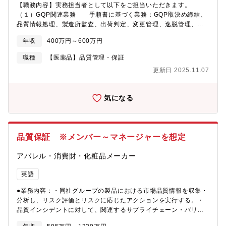
品も多く、品質保証として幅広い経験を積める環境・変革期にあ
【職務内容】実務担当者として以下をご担当いただきます。
り、業務改善や体制構築に主体的に関与可能・将来的に係長～課
（１）GQP関連業務 手順書に基づく業務：GQP取決め締結、
長ポジションへのキャリアアップが可能・残業少なめ／リモート
品質情報処理、製造所監査、出荷判定、変更管理、逸脱管理、文
可で働きやすい環境
書管理、回収処理、自己点検等（２）自社工場製造業（GMP）と
年収
400万円～600万円
の連携業務及びGMPレベルアップ推進（３）医薬品以外の自社製
品に関する品質保証業務 （４）定期GMP適合性調査に関する
職種
【医薬品】品質管理・保証
申請業務【魅力】■今年70周年を迎え、会社も大きな変革期を迎え
更新日 2025.11.07
ております。■動物用医薬品に特化し、優れた品質と信頼性の高い
製品を提供。動物用医薬品業界トップクラスのシェア。製品数は
約2000アイテム！■業界では数少ない国内メーカーとして、医薬
気になる
品の研究・開発・製造・販売までを手がけています。■現在ではグ
ローバル展開も進めており、近年では、シンガポール（2017年）
やベトナム（2019年）において日本で開発されたマダイのワクチ
ンが承認されるなど、海外への輸出体制の強化にも取り組んでい
品質保証 ※メンバー～マネージャーを想定
ます。■創業以来、売上は堅調に推移しており、直近の売上高は約
663億円となっております。【配属部署】品質保証部 品質保証課
アパレル・消費財・化粧品メーカー
英語
●業務内容：・同社グループの製品における市場品質情報を収集・
分析し、リスク評価とリスクに応じたアクションを実行する。・
品質インシデントに対して、関連するサプライチェーン・バリュ
ーチェーン部門と協働して、情報収集・原因調査・リスク分析・