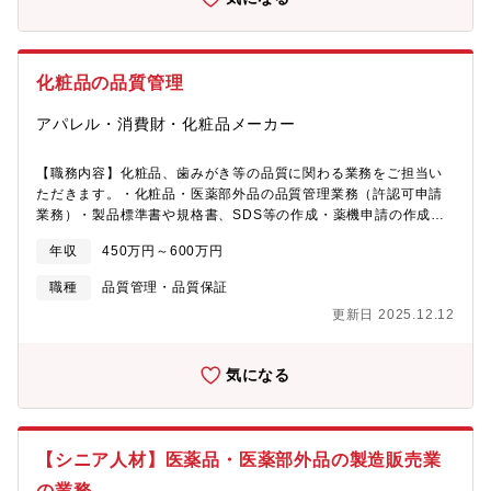
チン）衛生教育の実施■クレーム・事故対応異物混入・品質不良の
原因調査再発防止策の策定顧客クレームの品質面での対応事故発
生時の社内報告対応■表示・法令対応食品表示法対応栄養成分表示
の確認アレルゲン表示チェック法改正への対応■社内教育・品質体
化粧品の品質管理
制構築店舗スタッフへの衛生教育品質マニュアル整備品質改善活
動の推進品質監査体制の構【求める人物像】自分だ!と思った方は
アパレル・消費財・化粧品メーカー
ぜひご応募ください! ※ひとつでも当てはまる方未経験の分野や
新しい環境にも挑戦し、成果を出した経験のある方指示された業
務だけでなく、自ら企画・仕組みを立ち上げ、実行した経験のあ
【職務内容】化粧品、歯みがき等の品質に関わる業務をご担当い
る方組織の一員として役割を担うだけでなく、事業推進に大きく
ただきます。・化粧品・医薬部外品の品質管理業務（許認可申請
貢献した経験のある方新しい取り組みに前向きに関わり、改善や
業務）・製品標準書や規格書、SDS等の作成・薬機申請の作成、
成長に結びつけた経験のある方自ら提案したことを最後まで責任
表記チェック等・GMP、GQP及びGVP業務・製造・生産トラブル
年収
450万円～600万円
を持ってやり遂げた経験のある方自分の考えを持ちながらも、他
の品質確認と対応策検討・物性測定、HPLCによる定量、菌試験等
者の意見を取り入れて協働した経験のある方【魅力】?多彩なクラ
の試験業務 ※品質管理責任者がノウハウ・技術・知識をしっかり
職種
品質管理・品質保証
イアントとの連携外食、ホテル、ブライダル、介護施設、給食事
指導します。【キャリアパス】将来的には品質管理マネージャー
更新日 2025.12.12
業者、アミューズメント業界など、さまざまな業界の経営者と直
(責任者)を目指していただけます。■ソーシンについてお客様のニ
接関わり、幅広い課題に対応できます。・チームでの取り組み個
ーズに合わせ、化粧品・歯磨きからペット用品までトータルに企
人ではなく、チーム体制で役割分担しながら効率的かつ質の高い
画開発から製造を行うOEM開発専門会社。ドラッグストアから通
気になる
サポートを提供できる環境です。情報共有や協力体制が整ってい
販など様々な業界に幅広い製造実績があり、３0年の培われたノウ
るため、安心して仕事に取り組むことができます。
ハウで、お客様のニーズに合わせ、オンリーワンの製品を形にし
ていきます。ボーダレスで、新しい分野の製品の開発を行い、時
代のニーズをキャッチし常に開発領域を広げるクリエイティブ集
【シニア人材】医薬品・医薬部外品の製造販売業
団です。モノづくりへの情熱とスピード感を持ち、主体的に動い
ていただける方を募集いたします。
の業務