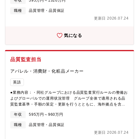
年収
595万円～1320万円
影響評価を実施し、市場影響を最小化するための対応・是正プラ
ンを策定する。・品質課題に対するCAPA（是正処置・予防処置）
職種
品質管理・品質保証
のレビューおよび全体管理を主導し、継続的な品質リスクの低減
更新日 2026.07.24
を図る。・グローバルで品質を保証し、プロセスや基準を標準化
するために、品質マネジメントに関するグローバル文書・ローカ
ル文書を策定する。・製造販売業における品質管理業務（逸脱・
気になる
変更管理、教育、文書管理等）を推進する。
品質監査担当
アパレル・消費財・化粧品メーカー
英語
●業務内容：・同社グループにおける品質監査実行ルールの整備お
よびグローバルでの運用状況管理 グループ全体で適用される品
質監査基準・手順の策定・更新を行うとともに、海外拠点を含む
各拠点での運用状況を把握・管理し、継続的な改善につなげ
年収
595万円～960万円
る。・製造所および物流センターへの品質監査（国内・海外）
国内外の製造拠点・物流拠点に対する監査を実施し、品質ポリシ
職種
品質管理・品質保証
ーおよび関連法規・社内基準の遵守状況を確認するとともに、品
更新日 2026.07.24
質リスクの特定と改善提案を行う。・製造所情報および契約の管