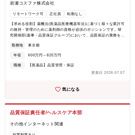
岩瀬コスファ株式会社
リモートワーク可
正社員
転勤なし
【求める役割】薬機法(医薬品医療機器等法)に基づく様々な業許可
の維持・管理のために薬剤師の資格が必須のポジションです。研
究開発部(薬事・品質保証グループ)において、品質保証の業務をお
任せします。 【業務内容】■海外から輸入する原料の規格適合試
勤務地
東京都
験の実施、試験成績書の発行■保有している様々な業許可の維持の
ための関連法令の収集・対応■販売先の管理や、市場の安全性情報
年収
600万円～820万円
の収集★商社でありながら自社で研究開発や品質保証の機能を持
ち、法的な裏付けと安全性を担保して原料を提供している同社に
職種
【医薬品】品質管理・保証
とって、薬剤師はビジネスの根幹を支える非常に重要な存在で
更新日 2026.07.07
す。 【組織構成】薬事品質保証グループの現メンバー(25歳女
性、35歳女性2名、43歳男性1名、課長50歳、部長45歳)【本ポジ
ションの魅力】◆創業70年以上、大手化粧品メーカーと取引があ
気になる
る安定企業 ◆商社ですが、研究開発部門を保持。競合に比べて、
商品をおさめるだけでなく、その原料の特製・効果など詳しい情
報＝付加価値をつけた提供をします。【キャリアパス】家庭と両
立ながらキャリアアップを実現できる環境です。 【働き方】・離
品質保証責任者/ヘルスケア本部
職率が低く少数精鋭の企業。・最近は海外進出も積極的です。・
残業時間全社平均残業時間：6.83時間（2022年度）・家族手当・
その他インターネット関連
子ども手当有 【会社概要】創業以来90年以上にわたり、化粧品原
料および機能性表示食品原料の専門商社として事業を展開。国内
副業制度あり