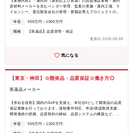
【業務内容】・屋内所（製剤および原薬）の品質保証業務・屋内
原材料メーカーを含むベンダー管理、監査の実施・屋内工場、ラ
イセンシー、委託製造会社の管理・新製品導入プロジェクトの意
思決定（規制対応、製造/申請承認取得支援、品質システムの構
年収
500万円～1000万円
築）・海外を含む視野観察への対応・ITシステムを用いたデータ
統合の仕組みづくり、解析および見える化・データインテグリテ
職種
【医薬品】品質管理・保証
ィーの強化 【組織構成】・国内製造所管理担当（原薬）・国内製
更新日 2026.06.08
造所管理担当（製剤）・品質社内情報担当 【会社概要】大塚製薬
株式会社は、「Otsuka-people creating new products for better
health worldwide」を企業理念に、医療用医薬品事業およびニュ
気になる
ートラシューティカルズ関連事業（食品・飲料など）を展開する
総合製薬企業です。精神・神経領域、循環器領域などの医療用医
薬品に加え、ポカリスエットやカロリーメイトなどの栄養・飲料
製品を通じて、人々の健康維持・増進に貢献しています。本社は
【東京・神田】☆開発品・品質保証☆働き方◎
東京都にあり、国内外に研究開発拠点・生産拠点・販売拠点を有
するグローバル企業として、世界各国で事業を展開しています。
医薬品メーカー
【求める役割】国内のGxPを見据え、本社QAとして開発品の品質
保証業務を行っております。規制要件対応、申請/承認取得支援、
開発進捗の把握、品質契約の締結、品質システムの構築など。
【業務内容】・国内外委託製造所の監査・国内外委託製造所のバ
年収
500万円～1200万円
リデーション活動支援・ライセンシーの監査・開発品に係る知識
管理・情報管理・新医薬品の申請/承認取得支援【組織構成】東京