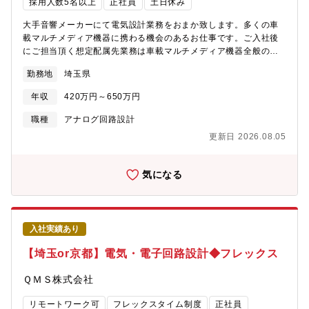
採用人数5名以上
正社員
土日休み
大手音響メーカーにて電気設計業務をおまか致します。多くの車
載マルチメディア機器に携わる機会のあるお仕事です。ご入社後
にご担当頂く想定配属先業務は車載マルチメディア機器全般の電
気設計業務です。具体的には、■カーナビ、ディスプレイオーディ
勤務地
埼玉県
オ、アンプ、その他車載製品のに関する業務1．部品表、設計変更
などの出図業務2．回路設計、基板設計(CAD描画作業等含む)3．
年収
420万円～650万円
電源性能評価、通信信号・高速信号の波形評価4．電気系技術課題
の検討・対策5．電気系試験・評価
職種
アナログ回路設計
更新日 2026.08.05
気になる
入社実績あり
【埼玉or京都】電気・電子回路設計◆フレックス
ＱＭＳ株式会社
リモートワーク可
フレックスタイム制度
正社員