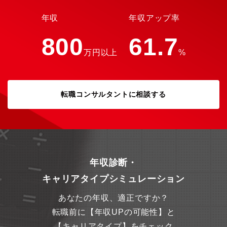
の仕組み理解と採用の提案や設計を行います。■上記分野における
マネジメント（本人の希望と適性による）【業務で使用するシス
年収
年収アップ率
テム】・事務一般：Microsoft-office・受注処理関連：Dr.、
MESLINK・設計関連：2D-CAD AutoCAD、3D-CAD
800
61.7
solidworks・解析関連：solidworks-simulation、ANSYS、
万円以上
%
MARC"【配属先】Testsolution 営業技術グループ■人数 8名■内
訳 グループ責任者： 40代男性 正社員：男性 8名(20代 3名/40
代 3名/50代 1名/60代 1名)※埼玉本社での配属も可能です。希望
勤務地への配属となります。※京都オフィスは新設したばかりの
転職コンサルタントに相談する
ため、ローテーションで京都に1名はメンバーが在中する予定で
す。【組織について】■サポートし合う姿勢のメンバーが多く、会
話をしながらチームで業務を進めることが可能です。またやりた
いと思うことに挑戦できる環境です。【募集背景】増員 事業拡
大に伴いエンジニアリソース補充【魅力】■ほぼ内製（設計は外注
ほぼなし）、製造は外部委託しております。製造場所は近場が多
いため加工現場が見やすい環境です。■業務の分業化は基本行って
年収診断・
おらず、”企画/開発→顧客提案→製品構想→製品設計→作図/見積
もり→工法検討(生産技術)→製作”の一連の流れについて、全てを
キャリアタイプシミュレーション
一人で経験することが可能です。守備範囲の広いエンジニアとな
る為のスキルアップを図る環境として優れている職場と言えま
あなたの年収、適正ですか？
す。【働き方】■フレックス (コアタイム：10:00~15:00)■原則
出社※スポットでの利用は可能ですが上長の承認が必要になりま
転職前に【年収UPの可能性】と
す。【キューエムエス株式会社とは】■精密プラスチック加工によ
【キャリアタイプ】をチェック