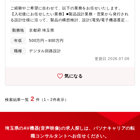
ご経験やご希望に合わせて、以下の業務をお任せいたします。
【入社後にお任せしたい業務】■製品設計業務・営業から発行され
る設計仕様に沿って、製品の構想検討、設計(電気/電子機器選定、
回路設計、テスト解析)、原価見積りを実施※取扱製品：半導体系
勤務地
京都府 埼玉県
デバイスの検査キット、評価ボード、ICソケットの付随製品(基板
等)〈工程〉１．基本設計顧客の評価装置(キット)の過去モデルの
年収
500万円～800万円
改造要求に対して、電気/電子回路の設計を対応いただきます。
２．応用設計顧客の抽象的な要望に対して、具体的な提案をする
職種
デジタル回路設計
為の設計を対応いただきます。※電気回路に詳しいエンジニア1
更新日 2026.07.06
名、及び外部コンサルの助言があり、設計技術力を高めながら業
務を進められます。※電気関連の製品設計/製作を委託している協
力会社との協業作業もあります。■機械設計業務（１で工数が埋ま
気になる
らない場合）機械の基本設計を対応いただきます。※設計の基礎
知識、CAD操作方法、設計要件などは社員が丁寧に教育しますの
で、興味、やる気があれば経験は不要です。■製品開発業務顧客提
案用途の新しい製品、機構を開発する為に、試作、評価、解析を
2
検索結果一覧
件（1～2件表示）
行います。■受注案件手配業務顧客の注文書を基に、生産管理Tへ
手配書を発行します(事務作業)。他部門、協力会社、お客様、営業
との打合せが発生いたします。【将来的にお願いしたい業務】従
来のICソケットのみの提供だけでなく、周辺機材を取り入れる予
定です。■検査装置/システムの開発・内製もしくは協力会社との
埼玉県のAV機器(音声映像)の求人探しは、パソナキャリアの転
協業で、装置及び電子制御システムの開発の実施、進捗管理を行
職コンサルタントへお任せください。
います。・メカトロニクスにおける、ハード(メカ)とソフト(制御)