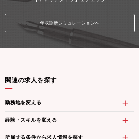
り、自動車/半導体/通信/ライフサイエンスなどの幅広い領域に製
品を提供するエンプラスのグループ会社です。■製品開発のスピー
ドアップのニーズに即応するために設立されました。■主に2つの
事業、AV機器・OA機器・光学機器・電子機器制御機器・自動車・
年収診断シミュレーションへ
通信機器などの開発試作サポート、デバイス開発支援ソケット／
パネル（セル）点灯検査用ソケットの設計製作を行っておりま
す。■誰もが知っているような国内大手メーカーを中心に、あらゆ
る業界にコネクションを持っている試作専業企業でもございま
す。■弊社が扱う樹脂成形による試作部品の製造を通じて、自動
車・医療・家電など多様な業界の製品開発を支えています。
関連の求人を探す
勤務地を変える
経験・スキルを変える
所属する条件から求人情報を探す