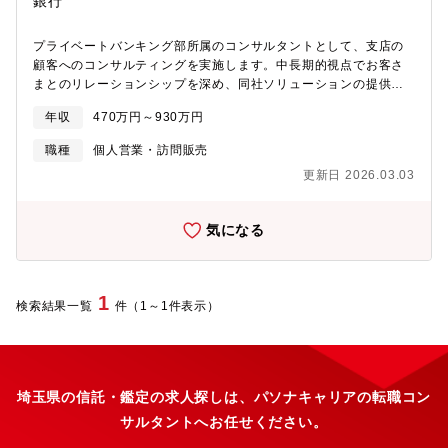
銀行
プライベートバンキング部所属のコンサルタントとして、支店の
顧客へのコンサルティングを実施します。中長期的視点でお客さ
まとのリレーションシップを深め、同社ソリューションの提供を
行っていただきます。1.事業承継ニーズのある企業経営者へのコ
年収
470万円～930万円
ンサルティン
職種
個人営業・訪問販売
2.個人資産家向けへの相続・資産承継のコンサルティング な
更新日 2026.03.03
ど 【業務内容と魅力】・本部所属のコンサルタントとして支
店と連携し、資産家や企業オーナーに対して、相続・事業承継に
関する様々なソリューションを提供していく業務です。・同社は
気になる
埼玉県内で最大シェアを有する地域金融機関であり多くのお客さ
まに恵まれています。専門性を磨きお客さまの役に立ちたいとい
う熱意ある方の応募をお待ちしています。【募集背景】・組織強
化のため：超高齢社会へと進む中、資産家や企業オーナーの「相
1
検索結果一覧
件（1～1件表示）
続・事業承継」に関するニーズは益々高まっています。同社は
2020年3月に信託兼営認可を取得し同年4月より「信託銀行」とし
て業務を開始しました。遺言信託を中心とした承継機能を有する
商品を直接提供できる環境が整っており、コンサルタントの役割
は益々増加しています。このためこの分野での一層の強化を図る
埼玉県の信託・鑑定の求人探しは、パソナキャリアの転職コン
べく経験をお持ちの人材を求めています。【就業時間】・残業時
サルタントへお任せください。
間：20-30h/月程度・19時退社を目途に活動【配属部署】・プラ
イベートバンキング部所属の社員として、通常は支店に駐在し顧