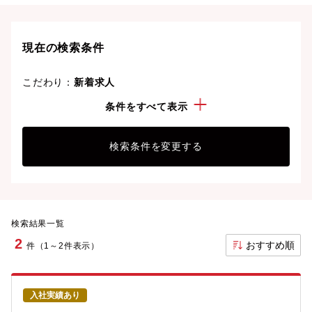
ライフスタイルや働きやすさを重視した条件で探せま
す。理想の働き方で、さらなる成長と活躍を目指しま
しょう。
現在の検索条件
こだわり：
新着求人
経験・スキル：
その他のプラント施工
条件をすべて表示
検索条件を変更する
検索結果一覧
2
おすすめ順
件（1～2件表示）
入社実績あり