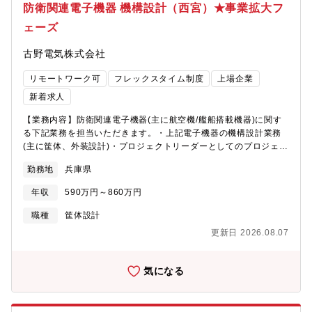
防衛関連電子機器 機構設計（西宮）★事業拡大フ
ェーズ
古野電気株式会社
リモートワーク可
フレックスタイム制度
上場企業
新着求人
【業務内容】防衛関連電子機器(主に航空機/艦船搭載機器)に関す
る下記業務を担当いただきます。・上記電子機器の機構設計業務
(主に筐体、外装設計)・プロジェクトリーダーとしてのプロジェク
ト管理業務・顧客との技術やプロジェクト進捗調整業務・顧客へ
勤務地
兵庫県
の新規提案活動の支援・不具合調査・対応/改善・機種例：航空機/
艦船搭載用電子機器 →水中音響ソナー、GNSS受信機、統
年収
590万円～860万円
合ブリッジシステム、他＜具体的な業務の進め方・イメージ＞※
下記は一例です。ご経験に合わせて段階的に業務をお任せしてい
職種
筐体設計
きたいと考えています。数名規模のプロジェクトチームを編成
更新日 2026.08.07
し、リーダーとしてメンバーの役割分担やスケジュール管理を行
いながら、要求分析・仕様検討から始まり、開発、設計、検証
（デバッグ・評価試験）に至る一連の開発設計プロセスを一貫し
気になる
てリードしていただきます。単なる開発担当にとどまらず、顧客
要求を的確に捉えたうえで技術的な方針を定め、チーム全体を製
品化の実現へと導いていく役割を担っていただきます。プロジェ