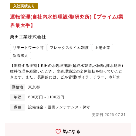
クトの進め方や技術的なアプローチについては現場の裁量が比較
入社実績あり
的大きく、ご自身のアイデアや工夫を活かしながら主体的に業務
を推進いただける環境です。一方で、開発方針や仕様の大幅な変
運転管理(自社内水処理設備/研究所)【プライム/業
更、コスト・納期に関わる事項など重要な意思決定については、
界最大手】
上長や関係部署と密に連携・相談したうえで方向性を固めて進め
ていくため、一人で抱え込むことなく、周囲のサポートを受けな
栗田工業株式会社
がら着実にプロジェクトを前進させることができます。【取扱製
品/商流/規模】【製品】水中音響関連機器：全周波スキャニングソ
リモートワーク可
フレックスタイム制度
上場企業
ーナー、３次元ソーナー、ドップラソーナーGNSS関連機器：航
空機搭載、艦船搭載等デジタルマップ機器：3次元デジタルマップ
新着求人
【商流】エンドユーザー：防衛省様、その他【案件規模】開発期
【期待する役割】KIHの水処理施設(超純水製造,水回収,排水処理)
間：1.5年～2年くらいPJ人員 ：5人～10人【部署】航空・防衛
維持管理を経験いただき、水処理施設の全体統括を担っていただ
事業部 開発部 開発1課/開発2課【募集背景】事業拡大のための人
きます。また、長期的には、ビル管理(ボイラ、チラー、冷却水等
員補充になります。現在、国内防衛予算の増額（GDP比1%から
空調設備、高圧ガス設備等)のKIH本体の管理や各種自治体への届
2%へ、約5兆円から倍増）を受けて、古野電気の航空防衛事業が
勤務地
東京都
出も経験いただき、KIH施設全体の統括管理の専門家として活躍い
急成長しています。従来の分野とは異なる新規分野、技術への対
ただくことを期待しております。【職務内容】KIH施設の維持管
応も増加し、開発案件が数・規模ともに増えている状況です。売
年収
600万円～1100万円
理・水処理施設(超純水製造,水回収,排水処理)・ビル管理(ボイラ、
上高は、2023年比ですでに倍増しており、本年度はさらに約3.5
チラー、冷却水等空調設備、高圧ガス設備等)・主に水処理施設の
倍を見込んでいます。この急成長に伴い、今後組織をさらに拡大
職種
設備保全・設備メンテナンス・保守
メンテナンス計画策定、メンテナンスやトラブル対応等の指導を
していこうと考えております。急速に拡大する組織の中で、共に
更新日 2026.07.31
含む全体管理※実際のメンテナンス作業は子会社に協力をお願い
成長しながら新しい価値を生み出していける仲間をお待ちしてい
しております。【魅力】■KIHは、同社の国内唯一、世界最大の研
ます！【組織のミッション】・社会的意義フルノではコアテクノ
究所であり、施設管理は、当社の開発を支えるうえで重要なミッ
ロジーであるセンシング（Sensing）、情報処理
気になる
ションである。また、KIHは、新たな開発設備を導入する場でもあ
（Processing）、情報通信（Communication）の3つの技術に、