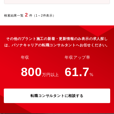
り、水処理の知識、運転管理のノウハウは重要であり、より高度
事業で培った知識・経験・スキル・ノウハウを生かし、“見えない
な運転管理の実現に向けて、専門性を生かした活動が可能であ
ものを見えるようにする” ことで、防衛事業において国民の安全・
る。■同社の先行開発・研究を担う拠点にて最適化や安定運転管理
2
安心に繋がる商品・サービスに取り組んでいます。【仕事のやり
検索結果一覧
件（1～2件表示）
を行うことで、縁の下の力持ちとして事業全体を支えるやりがい
がい】機種開発リーダークラスになれば、営業とともに顧客への
を味わうことができます。【募集背景】KIH(昭島の自社研究施設)
案件提案活動から参画し、自ら関与したシステムが実現するとこ
の水処理施設において、様々なトラブルが発生しているが、施設
ろまで携われるという達成感を得られる点が大きな魅力です。複
運営側に水処理施設(超純水製造,水回収,排水処理)の運転管理を経
数技術や最先端技術を組み合わせた開発に携わり、研究から製品
験した人材が不足している状況です。特に、超純水製造,水回収の
化まで一貫して経験できます。防衛業界の課題解決に直結するプ
その他のプラント施工の新着・更新情報のみ表示の求人探し
維持管理に必要な知識,ノウハウをもった人材獲得が必要なことか
ロジェクトを主導でき、プロジェクトマネジメント力と専門性を
は、パソナキャリアの転職コンサルタントへお任せください。
ら今回新規での採用検討をいたします。※取り組んでいただきた
同時に高めることができます。【キャリアパス】開発者として専
い課題：膜交換の最適化やメンテナンス工程の改善/最適化【組織
門分野を持つことから始まり、設計スキルを深め、設計範囲を順
構成】イノベーション本部 管理部門 業務部 施設管理課4名：57
年収
年収アップ率
次拡大していきます。イメージとしては、新卒例になりますが下
歳・40代前半・30代前半(昨年度中途入社)・25歳課員は水処理装
記のようなイメージになります。【新入社員の例】1～3年：ブロ
置の技術営業やプラントのメンテナンスバックグラウンドがある
800
61.7
ックレベルの設計5～10年：ユニットレベルの設計10年～ ：シ
社員もおりますが、超純水や純水に関する知識/経験は浅く、この
ステムレベルの設計
万円以上
%
点の専門人材を採用したいと考えております。その他、水処理設
備の運転管理については子会社側で10名ほどのメンバー体制・ビ
ル全体の管理についても関係子会社側10名体制で運用していま
す。【組織ミッション】・KIH施設の維持管理・水処理施設(超純
転職コンサルタントに相談する
水製造,水回収,排水処理)、ビル管理(ボイラ、チラー、冷却水等空
調設備、高圧ガス設備等)等の維持管理【KIHについて】
https://www.kurita-water.com/innovation/kih.html【キャリアパ
ス】■水処理装置の運転最適化から始まり、ビル全体の管理や総務