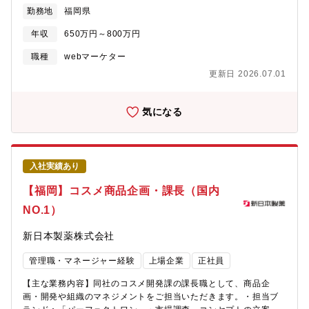
策の分析・グループの数値管理やメンバーマネジメント、また企
為、顧客が望んでいないものを創るようなことはありません。企
勤務地
福岡県
画提案の実施判断など組織として裁量権もってグループ運営をお
画職として、どうすればお客様に選ばれ、また選ばれ続けること
任せします。※新しいことへ提案や挑戦は歓迎。メンバーからも
ができるかを考えながら企画ができるやりがいのある環境です。■
年収
650万円～800万円
日々新しい企画が挙がってくる為、裁量権もって自由にチャレン
安定企業でマーケティング・企画にチャレンジできる国内SaaS企
ジください！■業務の面白さ：同社のヘルスケア分野は大幅に成長
職種
webマーケター
業において、最大規模のARR(年間経常収益)/時価総額を誇る成長
中のブランドです。そのためCRMの規模も大きく、やれることも
企業でプロダクト企画に携われます。安定した経営基盤の下で、
更新日 2026.07.01
多い為、新しい事への挑戦やより大きなことへのチャレンジがし
プロダクトの中長期戦略や、事業の重要な意思決定に関わるとい
やすい環境です。また、顧客を細かくセグメントして販促を行っ
ったチャレンジができるため、事業成長と自身の成長を同時に実
ている為、各分野でのスペシャリストが緻密に戦略を立てており
気になる
現できます。■成長を後押しする評価制度同社では「思考力」「行
ます。個人の裁量の幅が広く、自ら考えた施策から得られた反響
動力」「人間関係力」「組織推進力」の4つが大きな評価項目とな
を測定することが出来るため、自らの成果が評価につながりま
ります。上記4つの評価基準を理解し、しっかりと実践することで
す。■組織構成：現在メンバー5名と次長1名（20～40代の方が活
着実に昇給・昇格につながる仕組みです。業務効率・生産性を大
躍中）が在籍しいます。課長クラスとして部署の組織運営をお任
事にしている会社ですので思考力を重視する部分もありますが、
入社実績あり
せします。
思考するだけではまだ足りません。自ら思考し計画→実行する中
【福岡】コスメ商品企画・課長（国内
で、社内の人間関係力を発揮し、誰にでも説明できる形で社内へ
展開して組織推進をすることが必要となってきます。数字的な評
NO.1）
価はもちろんですが、ビジネスパーソンとしてしっかりと成長す
ることができる評価制度もラクスの特徴です。
新日本製薬株式会社
管理職・マネージャー経験
上場企業
正社員
【主な業務内容】同社のコスメ開発課の課長職として、商品企
画・開発や組織のマネジメントをご担当いただきます。・担当ブ