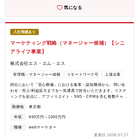
し、自身でマーケティング施策として推進していくことができる
（PDCA）(3)市場のトレンド分析や、顧客ユーザーのニーズを探
気になる
ポジションです。■コンサルティングのプロフェッショナルと協働
るマーケティングリサーチ(4)営業部門への施策共有や、広告代理
し、専門家の知見をクライアントに届く形に変換する――知的好
店などの外部パートナーとの調整(5)CM含む動画やスチール、商
奇心が刺激される仕事です。■「B2Bマーケティング × 営業推進
品ページなどの制作領域におけるマーケ責任者としてのディレク
（GTM） × プロフェッショナルサービス」を横断する統合型キャ
ション【今後のキャリア】(入社3か月)会社の商品を知り、既存の
リアを築くことができます。■コア無しフレックスタイム制度、フ
入社実績あり
枠組みをキャッチアップする期間。商品知識やターゲット層、こ
リーアドレス等、非常に風通しの良い、働きやすい環境です。
れまでのプロモーション実績、競合環境を深くインプットいただ
マーケティング戦略（マネージャー候補）【シニ
きつつ、稼働中のキャンペーンの効果測定やリサーチのサポート
アライフ事業】
をいただきます。(入社半年)一人で考え、小さな企画から自走し始
める期間。一部の商品や特定のキャンペーンの企画・立案から実
株式会社エス・エム・エス
行、効果測定までをメイン担当として一連の流れを一人で回し始
めます。広告代理店などの外部パートナーとの窓口業務も実施し
管理職・マネージャー経験
リモートワーク可
上場企業
始めていただきます。(入社1年)単発の施策にとどまらず、新商品
発売に伴う大型プロモーションや、年間を通じたマーケティング
同社において「安心葬儀」における集客・認知獲得から、問い合
戦略の設計に関わります。営業部門のニーズを先回りした売上直
わせ・売上/利益拡大までを一気通貫で担当いただきます。リステ
結型の施策を展開し、「マーケティング部門が主導して売上を作
ィングを起点に、アフィリエイト・SNS・CRMを含む複数チャネ
る体制」を確立します。
ルを統括するポジションです。今までの広告運用経験・知見を元
勤務地
東京都
にプレイヤーとしての実行力に加え、中長期的にはプロモーショ
ンチームのマネジメント、さらに新規事業領域への役割拡張も期
年収
690万円～1000万円
待しています。▽安心葬儀について・喪主の方がより良い葬儀を
できるように、全国の葬儀社/葬儀式場の紹介や情報掲載を行って
職種
webマーケター
います。・事業としてはマッチングサービスとなり、安心葬儀で
更新日 2026.07.27
検討した結果、葬儀社/式場に依頼/利用してもらうことで売上に繋