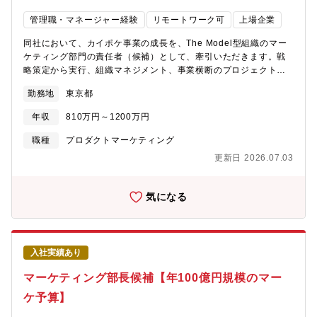
で事業の「新たな勝ちパターン」を作り上げていく、フェーズの
えています。ゼロから仕組みや体制を構築していく経験を通じ
転換期をリードする面白さがあります。■「絵に描いた餅」で終わ
管理職・マネージャー経験
リモートワーク可
上場企業
て、ご自身のチャレンジ精神を存分に発揮いただける環境で
らない実行環境と裁量現在システム部門の強化を行っており、社
す。・プロモーション部門およびクリエイティブ部門と同一組織
内のエンジニアや多職種と強力なタッグを組んで、自ら描いた戦
同社において、カイポケ事業の成長を、The Model型組織のマー
に属しており、販促にとどまらず、企画・ブランディングまで一
略を「動くシステム（次世代SFAやCDP基盤）」として実装し、
ケティング部門の責任者（候補）として、牽引いただきます。戦
貫して関わることが可能です。これにより、将来のキャリアの幅
社会へデリバリーしていく大きな裁量を持てます。■リード獲得に
略策定から実行、組織マネジメント、事業横断のプロジェクトマ
を広げることができます。・マス市場から百貨店などのラグジュ
とどまらない、本質的な「事業変革」への挑戦単なるリード集客
ネジメントまで幅広い領域をお任せいたします。【職務内容】■介
アリー市場、さらに美容室・サロン向けの卸領域まで、多様な販
勤務地
東京都
を目的としたマーケティングではなく、「医療・介護・福祉領域
護事業者のマーケットリサーチ（市場予測、競合調査、販売チャ
路に関わることができます。幅広いマーケットを横断的に経験す
の深刻な人手不足」という日本社会最大級の課題に対し、データ
ネル分析）を基にした4Pの立案・実行■4Pを変数としたマーケテ
ることで、様々なチャネルマーケット全体を俯瞰して捉える力が
年収
810万円～1200万円
を用いてアプローチします。UX（顧客体験）や業務プロセス全体
ィング戦略の立案から実行■市場調査・競合調査■マーケティング
身につきます。・事業の成長スピードが速く、挑戦の機会も豊富
の再設計にまで踏み込むため、事業変革の牽引者としてのキャリ
部門とセールス部門の連携■プロダクトへのFB・改善■プライシン
職種
プロダクトマーケティング
にあります。そのため、成果次第で早期のキャリアアップが期待
アを築けます。
グの検討■販売チャネル／方針の企画／実行（特にWebマーケティ
できる、スピード感のある環境です。【組織のミッション】ReFa
更新日 2026.07.03
ング領域）■30名規模の組織マネジメント■人材採用・育成・仕組
のブランド事業部門における、チャネルマーケティングおよびク
化■新規マーケットに対してのリサーチ／プロダクト企画＆開発■
リエイティブ開発担当部門として、「ReFaブランド価値の最大
部門横断で発生するイシューに対してのプロジェクトマネジメン
気になる
化」に“ユーザー接点の最前線”で貢献する部門です。【組織構成】
ト■介護事業者のニーズ抽出、市場調査、カイポケのデータ分析を
BEAUTECH事業本部：133名 （2026年5月）マーケティング2
もとにした新規サービスの企画開発【ポジションの魅力】■マーケ
部：24名販促２課：7名現メンバーのバックグラウンド・消費財、
ット・顧客特性上エンタープライズが少なく、SMB中心でターゲ
B2C企業マーケティング部門長経験者・ハイブランドの美容メー
ット事業所数が多い（250,000事業所数以上）・日本に残された
カー 販促企画担当経験者・グローバルブランドアパレルVMD担当
入社実績あり
数少ない成長市場（業態によっては事業所数の成長率は10%以上/
者・美容メーカーの販売戦略担当経験者・イベント企画担当出身
年）■プロダクト＆マーケティング・業態によって顧客ニーズが異
マーケティング部長候補【年100億円規模のマー
者必要経験・能力
なるため、自社プロダクトの機能の設計方法や競合の力関係も異
ケ予算】
なり、市場は複雑で取りうる戦略の幅が広い・顧客がSMB中心＆
全国に分散して存在する市場のため、Webマーケティングやイン