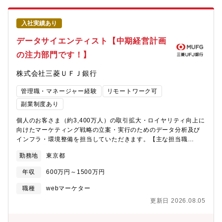
ド、住宅ローン、カードローン、運用商品（投資信託、ロボアド
バイザー、ネット証券等）、インターネットバンキング等【配属
入社実績あり
組織】リテール・デジタル企画部 データ・マーケティング室「デ
ータ・マーケティング室」（約75名／うちキャリア採用：約35
データサイエンティスト【中期経営計画
名）は、デジタルを中心としたマーケティング施策全般を商材横
の注力部門です！】
断で担当しています。【今年度の重点役割】会社として基盤拡大
を掲げているため、新規の口座開設をミッションとしておりま
株式会社三菱ＵＦＪ銀行
す。また、新規の会員数の増加だけでなく、従来通り、既存の会
員に対するクロスセルに関しても重点役割となります。【このポ
管理職・マネージャー経験
リモートワーク可
ジションの魅力】・メガバンク最大の顧客基盤（個人のお客さま
3,400万人）へのマーケティングを担うダイナミズム・生活に不可
副業制度あり
欠な「金融」サービスをお客さまに適切に届け、お金の不安を解
個人のお客さま（約3,400万人）の取引拡大・ロイヤリティ向上に
消することに貢献できる社会的意義の大きさ・発展途上にある当
向けたマーケティング戦略の立案・実行のためのデータ分析及び
行のデジタルマーケティング領域で、第一人者としてお客さまと
インフラ・環境整備を担当していただきます。【主な担当職
のコミュニケーション変革をリードできるやりがい・出社/在宅の
務】・データ利活用施策の企画立案・お客さまの属性・取引、
ハイブリット形態での勤務。(在宅勤務は週2-3程度目安)【働き
勤務地
東京都
Web・アプリログデータ分析によるターゲティング・分析モデル
方】個人の事情に合わせた柔軟な働き方が可能です。・在宅頻
構築・デジタルマーケティング施策の効果検証・分析用データマ
度：週2～3回程度・セレクト時差出勤あり【キャリアパス】デジ
年収
600万円～1500万円
ートの設計・管理、分析基盤構築※上記のほか、リテール・デジ
タルマーケティングのプロフェッショナルとしてのキャリアはも
タル事業本部の戦略策定の基礎となるデータ分析を担当いただく
ちろん、将来的には希望や適性に応じて、総合職として幅広い業
職種
webマーケター
こともあります。【魅力】・メガバンク最大の顧客基盤（個人の
務を担当いただく可能性もあります。
更新日 2026.08.05
お客さま3,400万人）へのマーケティングを担うダイナミズム・生
活に不可欠な「金融」サービスをお客さまに適切に届け、お金の