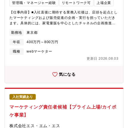
ているかをボトムアップでの実行し、あらゆる地域のステークホ
管理職・マネージャー経験
リモートワーク可
上場企業
マーの暗黙知をデータ化し、キャリアパートナーへの示唆出し
ルダーを納得感を持って巻き込んでいきます。■社会的影響力大同
（AI活用等）を行うなど、管理ツールではない「業務支援型シス
社では新たなビジネスの種を成長させるインキュベーション機能
【仕事内容】■入社直後に期待する業務入社後は、店頭を起点とし
テム」の構築と現場への実装を推進③高度なパーソナライズ施策
として、全世界33万人、関連企業900社のNTTグループトータル
たマーケティングおよび販売促進の企画・実行を担っていただき
（CRM/CDP基盤）の企画・実行・ユーザーの意図を予測し、最
のアセットを活用した新規事業創出及び創出した事業の拡大にチ
ます。具体的には、家電量販を中心としたチャネルの企画推進、
適なタイミング・チャネルで情報を届ける新たなコミュニケーシ
ャレンジすることができます。■安定的な働き方リモート勤務に加
チャネルを横断したキャンペーンの企画・推進や、ブランド訴求
ョンの設計・Treasure Dataを活用し、キャリアパートナーの対
勤務地
東京都
え、離職率は2.6％、平均勤続年収14～17年と安定的な就業が可
に関わる各種ツールのディレクションを通じて、顧客体験の最大
応を補完するアプローチの設計、従来の枠を超えた一歩進んだ高
能な環境です。子育て・介護なども併行される方も多く、定年ま
化に取り組んでいただきます。また、プロジェクトマネージャー
度なCRM基盤の構築・運用④事業横断のプロジェクトマネジメン
年収
400万円～800万円
で活躍できる環境が整っています。【同社の強み】★超安定的な
として、営業部門との合意形成や社内外の関係者を巻き込んだデ
トエンジニア、PdM、Webマーケター、事業部など多様なステー
就業環境▼離職率グループ全体：2.6％▼女性役員数NTT東日本社
ィレクションを主体的にリードしていただくことを期待していま
職種
webマーケター
クホルダーを巻き込み、構想からシステム実装、現場へのデリバ
単体：20.8％▼1人当たりの研修時間38時間/人▼リモートワーク
す。予算管理を含むプロジェクト全体のマネジメントに携わりな
リーまでを一気通貫で推進◆利用ツール・データについて
更新日 2026.08.03
実施率オフィスワーカー:71％エッセンシャルワーカー:23％
がら、マーケティングとビジネスの両面で活躍いただける環境で
「BigQuery」や「Treasure Data」、「Braze」といったツール
す。社内外の多くの関係者、ステークホルダーと連携しながら、
を駆使し、大規模なデータを扱います。ナース専科は看護師の大
ブランドの成長を牽引する業務に挑戦できるポジションです。
気になる
半の方に登録いただいているサービスのため、データ量も非常に
【キャリアパス】即戦力として経験を活かして活躍していただく
多くなっています。また、データ分析から施策実行までをスムー
ことを期待しています。入社後、ReFaブランドやチャネル（市
ズに行うため、利便性の高いデータ環境を整備しており、MAツー
場）を理解いただき、個別の案件を担当していただきます。3か月
ルなど他のシステムと連携させてデータの価値を最大化するデー
以内には企画開発を主担当として担当としていただきます。ご経
タベース設計にも関わることが可能です。【ポジションの魅力】
入社実績あり
験に応じ、1－2名のメンバーマネジメントも検討。3年後には5名
■「非構造化データ×最新技術」による新たな勝ちパターンの創出
程度のメンバーをマネジメントしながらグループ運営の担当を期
マーケティング責任者候補【プライム上場/カイポ
これまでアナログでブラックボックス化されがちだったキャリア
待しています。【ポジションの魅力】・事業成長に伴う組織強化
パートナーの「対話ログ」や「フリーテキスト」といった膨大な
ケ事業】
フェーズでコアメンバーとして活躍いただけます。そしてこれか
非構造化データを、LLMなどの進化によって紐解けるようになり
らは、複数の市場で特にマス市場から百貨店などのラグジュアリ
ました。既存のオペレーションをただ回すのではなく、自らの手
株式会社エス・エム・エス
ー市場と展開していく中で複数の市場を見据えた企画開発も見据