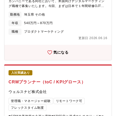
カンパニーである同社において、米国向けデジタルマーケティン
の標準化（Google Analytics等） ・現地市場の競合分析レポート
グ職種で募集いたします。今回、まずは日本で１年間研修OJT
提出Phase 3: 実務・パイロット 7-12ヶ月 ・現地法人向けの小規
後、ドイツ現地法人に転籍予定となります。（現地法人雇用での
模デジタル施策の立案・本社→現地へのリモート提案の実践・現
勤務地
埼玉県 その他
詳細条件は面接内でもご説明いただけます）☆なにかしらのデジ
地スタッフとのオンライン協業・折衝 ・パイロット施策のKPI達
タルマーケティング経験ある方を歓迎しまして、業務としては多
成率・現地マネージャーからの定性評価（「彼/彼女なら受け入れ
年収
540万円～870万円
岐にわたります・ドイツ現地法人の管轄市場（EU全域、直販体
たい」という合意形成）■拠点情報：マーケティング人材が所属し
制）において、自社ブランド交換レンズ（BtoC製品）、監視用等
ている部門名および人数 Marketing Communications / 担当本
職種
プロダクトマーケティング
のレンズ（BtoB製品）のマーケティング戦略や広告計画、予実管
部長含め５名・上記の内デジタルマーケティング担当人数 ２
更新日 2026.06.16
理、市場調査と解析。自社WebサイトやSNS運営最適化、CRM導
名・業務のレポートライン 現時点で考えているポジション
入及びその運用を行う。本社所属時は全世界が対象の職務となり
“Specialist” の場合、 Report to Marketing Communications
ます。・本社で１年程経験を積んだ後、ドイツ現地法人の現地社
Manager で、 その上が部門長Marketing 担当本部長となりま
気になる
員として現地オフィスに勤務。現地法人のデジタルマーケティン
す。 ■同社について：◇プライム市場、資本金69億23百万円、売
グをリードする立場として業務に就いて頂きます。【１年間の日
上高884億75百万円 (2024年12月期)を誇る精密光学メーカーで
本での研修内容】1年間の目的は、単なるマーケティングスキルの
す。光学のスペシャリストとして一眼レフ・ミラーレス用レンズ
習得だけではなく、「本社と現地のハブ」としての信頼資産の構
などの一般ユーザー製品から、監視カメラ用レンズユニット・車
入社実績あり
築と、現地へ持ち込むべき「デジタル変革の型」の習得となりま
載用レンズなどの産業分野製品に至るまで幅広く手掛けていま
す。?【最終的な到達レベル】（1年後）?スキル面： 当社のデジ
す。カメラレンズ業界のリーディングカンパニーです。世界7カ国
CRMプランナー（toC / KPIグロース）
タルマーケティング運用フローを一人で完結でき、
に拠点を設け、海外での売上高が7割を超えグローバルに事業を展
かつデータを基に改善提案ができる状態。?マインド面： 本社の
開。近年は新規事業にも力を入れており、車載用カメラ向け製品
ウェルスナビ株式会社
意図を理解しつつ、現地の文化や商習慣に合わせて「翻訳」して
の開発やドローン市場への参入など事業領域を拡大しています。
伝えられる状態。?具体的な項目Phase 1: 企業理解・関係構築 1-
◇完全週休2日制／年間休日は130日、加えて年5日間のリフレッ
管理職・マネージャー経験
リモートワーク可
3ヶ月 ・企業理念、歴史、製品知識の習得・本社海外営業部メン
シュ休暇制度を採用しており、ワークライフバランスを取りやす
フレックスタイム制度
バーとの関係構築・本社意思決定プロセスの理解 ・企業理念や製
い環境。残業時間は全社平均で月10時間程度。その結果、平均勤
品知識の習得・社内ネットワーク構築Phase 2: デジタル基礎・型
続年数は16.4年と長期的に活躍する社員が多数います。