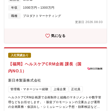
TVCMを含むマルチチャネルの最適化を推進します。〇戦略・戦
担当お客様企業の多くは、国内外の大手・有名企業です。プライ
術立案と実行・Web広告（リスティング、SNS、ディスプレイ
ム案件が中心のため、クライアントと直接やり取りしながら、実
年収
1000万円～1300万円
等）の企画・運用における施策立案、実行・ブランドサイト（各
際のビジネスに近い現場で経験を積むことができます。■ 働きや
製品サイト）の戦術立案、実行・CMクリエイティブ制作、プラン
職種
プロダクトマーケティング
すさと長期的なキャリア形成20代を中心としたメンバーが多く在
ニング（マス連動施策の推進）〇各種管理、コントロール・広告
籍し、風通しのよい雰囲気の部門です。部長は女性が務めてお
更新日 2026.08.03
宣伝費の最適化および予算コントロール・メンバーのリソース管
り、課長・リーダー職も女性の割合が高いです。ライフワークバ
理および進捗ディレクション・KGI/KPIに基づいた各種計数管理、
ランスを大切にしながら、デジタルマーケティング領域で手に職
データ分析〇現場施策の統括・コンテンツ（記事）制作・出稿管
気になる
をつけ、長く働いていきたい方を歓迎しています。また、図書購
理、SEO対策、メルマガ制作・配信管理の監修■マネジメントに関
入補助や資格取得支援、社内勉強会など、継続的なスキルアップ
する業務組織成果の最大化に向けた戦略策定とメンバーの成長を
を後押しする制度も整っています。
支援するピープルマネジメントを行います。〇組織戦略の策定・
実行・担当組織のミッション、ビジョン、戦略ゴール（KGI）の策
入社実績あり
定・ゴール達成に向けた課題設定、実行施策の策定および遂行支
援〇組織・ピープルマネジメント・人材採用、最適なリソース配
【福岡】ヘルスケアCRM企画 課長（国
置、体制構築、文化醸成・目標設定・評価、メンバーのスキル開
内NO.1）
発およびキャリア形成支援※従事すべき業務の変更の範囲：会社
の定める業務【配属組織】楽楽クラウド事業本部∟マーケティン
新日本製薬株式会社
グ統括部 ∟マーケティング1部 ∟マーケティング2部 ∟マー
ケティング3部※配属課・チームについては選考の過程でご経験や
管理職・マネージャー経験
上場企業
正社員
スキル、ご志向性を踏まえて決定いたします。【ポジションの魅
力】■顧客にとって、本当にいいサービスを提案できる同社は「徹
ヘルスケアCRM企画課で企画制作と組織のマネジメントや数字管
底したユーザー視点」でサービスの開発から提案、提供、アフタ
理などをお任せします。・販促プロモーションの立案および運用
ーフォローまで一気通貫で実施しています。実際の現場でも、
の企画業務・仮説出し・シミュレーション予想・効果検証など施
「顧客にとって最も良い提案は何なのか」という点に拘っている