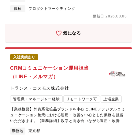
する業務＞戦略立案から実行、そしてTVCMを含むマルチチャネ
ルの最適化を推進します。■戦略・戦術立案と実行・Web広告（リ
職種
プロダクトマーケティング
スティング、SNS、ディスプレイ等）の企画・運用における施策
更新日 2026.08.03
立案、実行・ブランドサイト（各製品サイト）の戦術立案、実
行・CMクリエイティブ制作、プランニング（マス連動施策の推
進）■各種管理、コントロール・広告宣伝費の最適化および予算コ
気になる
ントロール・メンバーのリソース管理および進捗ディレクショ
ン・KGI/KPIに基づいた各種計数管理、データ分析■現場施策の統
括・コンテンツ（記事）制作・出稿管理、SEO対策、メルマガ制
作・配信管理の監修＜マネジメントに関する業務＞組織成果の最
入社実績あり
大化に向けた戦略策定とメンバーの成長を支援するピープルマネ
ジメントを行います。■組織戦略の策定・実行・担当組織のミッシ
CRMコミュニケーション運用担当
ョン、ビジョン、戦略ゴール（KGI）の策定・ゴール達成に向けた
（LINE・メルマガ）
課題設定、実行施策の策定および遂行支援■組織・ピープルマネジ
メント・人材採用、最適なリソース配置、体制構築、文化醸成・
トランス・コスモス株式会社
目標設定・評価、メンバーのスキル開発およびキャリア形成支援
【扱うサービス】CMでおなじみ、累計導入社数No.1の経費精算
管理職・マネージャー経験
リモートワーク可
上場企業
システムである「楽楽精算」や「楽楽請求」など当社の提供する
『楽楽シリーズ』を扱っていただきます。【配属組織】楽楽クラ
【業務概要】外資系化粧品ブランドを中心にLINE／デジタルコミ
ウド事業本部∟マーケティング統括部 ∟マーケティング1部 ∟
ュニケーション施策における運用・改善を中心とした業務を担当
マーケティング2部 ∟マーケティング3部※配属課・チームにつ
いただきます。【業務詳細】数字と向き合いながら運用・改善を
いては選考の過程でご経験やスキル、ご志向性を踏まえて決定い
積み重ねていく仕事です。LINE／DMは、お客様の反応が数字と
たします。【ポジションの魅力】【1】顧客にとって、本当にいい
勤務地
東京都
してすぐに返ってくるマーケティング手法で「なぜ反応が出たの
サービスを提案できるラクスは「徹底したユーザー視点」でサー