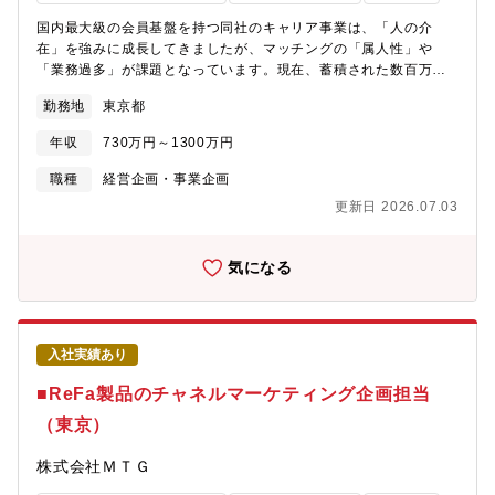
ィノウハウを駆使し地域企業をサイバー攻撃から守る仕組み作り
国内最大級の会員基盤を持つ同社のキャリア事業は、「人の介
で地域社会の皆様への貢献を目指しております。【働き方】残
在」を強みに成長してきましたが、マッチングの「属人性」や
業：月30時間出張：有 頻度2か月1回程度・行先全国リモートワ
「業務過多」が課題となっています。現在、蓄積された数百万規
ーク率：80％ ※リモート主体となりますので地方からも勤務可
模のデータ（非構造化データ含む）を活用し、ビジネスをテクノ
能です。【同ポジションの魅力】■3万社以上の地域企業へサービ
勤務地
東京都
ロジーで根本から再定義する変革期にあります。社内の業務効率
スを提供NTT東日本は、常時3万社以上の地域企業に対してセキュ
化と、顧客向けの高度なCRM（Treasure Data等）構築を両輪で
リティサービスを提供しています。今後はゼロトラスト時代に即
年収
730万円～1300万円
進めるにあたり、単なる分析担当ではなく、自ら事業の絵を描
した新たなサイバーセキュリティ対策を通じて、さらに多くのお
き、手を動かしてプロジェクトを牽引できるBizDev・事業企画層
職種
経営企画・事業企画
客さまを守り、地域社会の持続的な発展と価値創造に貢献してい
が不足しているため、新たなコアメンバーを募集します。【ミッ
きます。高度な専門性が求められるセキュリティ領域において、
更新日 2026.07.03
ション】同社が保有する数百万規模の大規模データ（構造化・非
経験や知見を活かしながら、お客さま一社一社に寄り添い、最適
構造化データ）とテクノロジーを駆使し、アナログな人材ビジネ
なセキュリティ対策の導入・活用を推進できる、やりがいのある
スを根本から再定義することがミッションです。単なるリード集
気になる
役割です。■取り組みが実社会に直接反映される自らの取り組み
客や既存CRMの運用にとどまらず、社内の業務生産性向上（コア
が、地域企業の安心・安全を支え、社会に直接的な価値をもたら
業務の型化・ノンコア業務の自動化）と、顧客向けの高度なパー
すことを実感できます。国内外のサイバーセキュリティ企業との
ソナライズを両輪で進め、事業変革を牽引し新たなビジネスイン
協業も含め、より多くの地域企業が安心してネットワークやクラ
パクトを創出していただきます。【職務内容】データアナリスト
ウドサービスを利用できる世界の実現に向け、私たちと共にチャ
入社実績あり
やCRMの知見を活かしながら、事業企画・プロジェクトマネージ
レンジしてみませんか。【同社の魅力】■地域課題の解決・地方創
ャーとして以下の業務を推進していただきます。決まったオペレ
■ReFa製品のチャネルマーケティング企画担当
生に貢献地域の産業を活性化させることで、地域内の経済循環を
ーションを回すのではなく、「絵を描きながら、自ら手も動か
起こしていく。地域産業をどう活性化させていくか、アジャイル
（東京）
す」ことを期待します。①事業課題の特定と戦略立案蓄積された
に戦略を考え、新しいやり方を生み出していきます。補助金をど
膨大なデータ（行動ログ、面談音声、テキストログ等）から示唆
う活用して、どう実行していくかを行政からのトップダウンアプ
株式会社ＭＴＧ
を抽出し、労働集約型ビジネスの属人性を解消するための非連続
ローチだけではなく、地域住民、地域企業はどう思い、どう考え
な成長戦略を企画・立案②業務支援基盤の活用推進ハイパフォー