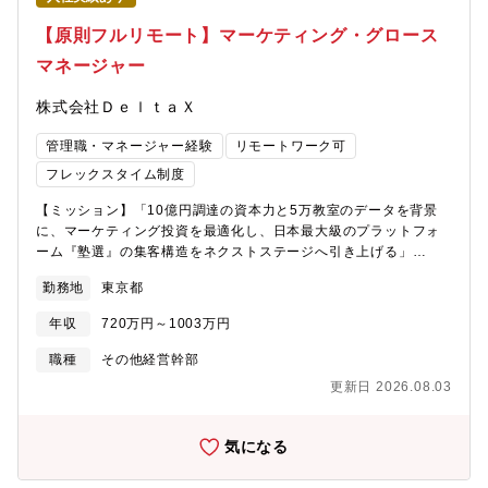
キルが売上に貢献するやりがいを実感できる環境です。・インハ
ジャーやチームリーダーを含め11名
ウスならではのPDCAをスピーディに回せる環境のため、実務経
【原則フルリモート】マーケティング・グロース
験を積む中で自身の企画が即座に結果に反映される醍醐味も味わ
マネージャー
えます。・若手社員の育成に関わることができ、自身とともに成
長を実感できる環境です。■候補者へのメッセージ私たちは、自社
株式会社ＤｅｌｔａＸ
サービスのデジタルマーケティングを一手に担い、企業成長の原
動力となるWeb広告プランナーを募集しています。あなたのこれ
管理職・マネージャー経験
リモートワーク可
まで培ったWeb広告運用のノウハウを活かし、事業会社の立場で
自社サービスに深く関わりながら、事業成長に直接貢献できる環
フレックスタイム制度
境です。インハウスでのスピード感のある環境で、PDCAを回し
【ミッション】「10億円調達の資本力と5万教室のデータを背景
ながらダイレクトに結果に貢献できるため、あなた自身の成長を
に、マーケティング投資を最適化し、日本最大級のプラットフォ
実感できるはずです。「広告運用の経験をもっと活かしたい」
ーム『塾選』の集客構造をネクストステージへ引き上げる」
「自社の事業に戦略的に関わり、成果を出したい」「最新のマー
JAFCO等からの大型調達を経て、急拡大フェーズにある『塾選』
ケティング技術を駆使してキャリアを深めたい」という方からの
勤務地
東京都
において、マーケティング全般の実行戦略の立案から、組織の統
ご応募をお待ちしています。あなたのチャレンジを全力でサポー
括までを担う責任者（プレイングマネージャー）を募集します。
トし、一緒に新しい価値を創造しましょう。
年収
720万円～1003万円
CMOやデータ基盤マネージャーと密に連携しながら、PPC広告の
最適化を自らリードし、SEO、SNS、CRMなどあらゆるチャネル
職種
その他経営幹部
を横断した全体最適なマーケティングを推進することで、数年以
更新日 2026.08.03
内のIPOに向けた「圧倒的な成約数（CV）の最大化」にコミット
していただきます。【このポジションで向き合う、仕事のやりが
いとテーマ】1. マルチチャンネルを駆使して、マーケティングの
気になる
「全体最適」を指揮する各チャネルの部分最適や、限られた予算
のやりくりに終始するマーケティングとは異なります。しっかり