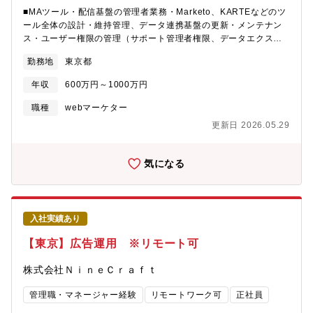
界のリーディングカンパニーです。世界7カ国に拠点を設け、海外
上およびKPI改善、事業グロース、そしてその先の社会課題の解決
■MAツール・配信基盤の管理者業務・Marketo、KARTEなどのツ
での売上高が7割を超えグローバルに事業を展開。近年は新規事業
に繋がるダイナミズムを感じられることは大きな醍醐味です。
ール全体の設計・維持管理、データ連携基盤の更新・メンテナン
にも力を入れており、車載用カメラ向け製品の開発やドローン市
▼【顧客エンゲージメント企画チームのしごと】定性×定量で深め
ス・ユーザー権限の管理（サポート管理者権限、データエクスポ
場への参入など事業領域を拡大しています。◇完全週休2日制／年
る顧客理解と体験設計
ート権限等の制御）およびセキュリティガバナンスの維持・ ツー
間休日は130日、加えて年5日間のリフレッシュ休暇制度を採用し
https://note.com/wealthnavi_hr/n/n006fb1800d6d▼ ウェルス
勤務地
東京都
ルベンダー（Marketo/KARTE）との窓口業務、契約更新、予算・
ており、ワークライフバランスを取りやすい環境。残業時間は全
ナビ会社紹介資料
支払い申請等のアライアンス管理・システム障害時におけるエン
社平均で月10時間程度。その結果、平均勤続年数は16.4年と長期
年収
600万円～1000万円
https://www.docswell.com/s/wealthnavi/ZP96X4-
ジニア・ベンダーと連携した調査、および緊急時の配信対応■配信
的に活躍する社員が多数います。
company_introduction▼ ウェルスナビ採用公式
品質の管理と改善・高度なセグメント設計のサポート、企画内容
職種
webマーケター
notehttps://note.com/wealthnavi_hr
の実装仕様への落とし込み・配信設定チェックシートの整備・見
更新日 2026.05.29
直し、およびミスを構造的に防ぐための配信フローの標準化・半
期に一度の設定見直し（フィールド項目の精査、不要データの削
除等）による、運用負債の解消とクリーンな状態の維持■顧客体験
気になる
を維持・向上させるためのルール作りと統制・運用プロセスの効
率化・標準化・企画担当者が施策を円滑に進行・自走できるため
の、MAツールの仕様に基づいたナレッジ共有・オペレーションマ
ニュアルの継続的な更新および配信フローの標準化・自動化の推
入社実績あり
進【募集背景】少子高齢化や退職金の減少などを背景に、老後に
備えて働きながら資産運用を続けていくことが大切な時代です
【東京】広告運用 ※リモート可
が、日本では資産運用の成功体験がまだ根付いていません。当社
はこのような状況を変えるべく、全自動で「長期・積立・分散」
株式会社ＮｉｎｅＣｒａｆｔ
の資産運用を行うロボアドバイザー『ウェルスナビ』を開発・運
営しています。お客さまの資産運用の成功を後押しするために
管理職・マネージャー経験
リモートワーク可
正社員
は、数十年に渡るサービス利用を促進・継続できる顧客体験を創