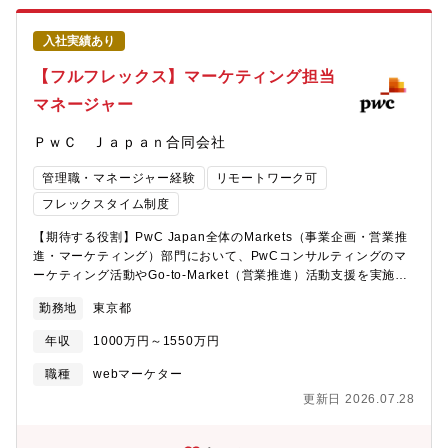
とした予算を背景に、PPC広告への投資、SEO、SNS、CRMなど
を組み合わせた「最も効率よく成果が出るマーケティング・ポー
入社実績あり
トフォリオ」を自らの指揮で動かしていくダイナミズムがありま
す。2. 自らも打席に立ちつつ、プロフェッショナルな自律組織を
【フルフレックス】マーケティング担当
率いる今回のポジションは、戦略だけを描いて現場に丸投げする
マネージャー
スタイルではありません。PPC広告の運用などコアとなる領域で
は、自身の高い専門性を発揮して背中を見せつつ、既存の優秀な
ＰｗＣ Ｊａｐａｎ合同会社
メンバーのポテンシャルを最大化させる役割です。「プレイング
マネージャー」として、事業の数値が自らの意思決定と実行によ
管理職・マネージャー経験
リモートワーク可
って直接跳ね上がる手応えを深く味わえます。3. 「属人的なマー
ケティング」を否定し、AIと仕組みで勝つ組織を創るDeltaXは、
フレックスタイム制度
徹底したドキュメント文化とAI活用により、少人数で巨大なイン
【期待する役割】PwC Japan全体のMarkets（事業企画・営業推
パクトを出す組織を目指しています。過去の経験則や気合に頼る
進・マーケティング）部門において、PwCコンサルティングのマ
運用を排し、データ分析や検証プロセス自体を仕組み化・自動化
ーケティング活動やGo-to-Market（営業推進）活動支援を実施す
してください。「仕事の総量は多いが、不純物（無駄な会議や調
る業務です。【業務内容】■営業管理／推進（GTM〈Go-to-
整）がない」という、大人の合理主義組織をマーケティング部門
勤務地
東京都
Market〉推進）PwCコンサルティングが成長を加速させる注力領
において完成させる面白さがあります。【業務内容】・全体マー
域（例：AI、人的資本、価値創造経営、リスクマネジメント等）
ケティングの実行戦略策定： 集客および売上最大化（CV最大化）
年収
1000万円～1550万円
においてリーダーやパートナーの片腕となり、営業推進を担って
に向けた各チャネルの戦術設計、およびKPI設計。・マーケティン
いただきます。・営業活動計画やターゲット策定・活動進捗管
グ投資（予算配分）の最適化： 各チャネル（PPC、SEO、SNS、
職種
webマーケター
理、会議体運営、資料作成・パイプライン・実績分析やレポーテ
CRM等）への最適な予算投下とROI（投資対効果）の最大化。・
更新日 2026.07.28
ィング など■B2Bマーケティング／ブランディング企画・実行
PPC広告の戦略立案およびコア運用： リスティング・ディスプレ
PwCコンサルティングの専門性・ブランドを市場に伝え、見込み
イ広告等の大規模なアカウント運用、および代理店コントロー
クライアントとの接点を生み出したり、既存顧客との関係維持の