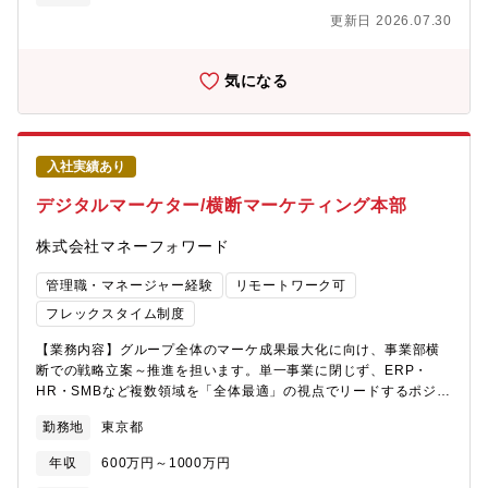
ンシナリオの設計・事業戦略に沿ったサービスサイトの企画、制
ミュニケーションチーム └二次元ブランドクリエイトチー
更新日 2026.07.30
作ディレクション・Web広告や外部メディアを活用したリード獲
ム └ブックスコミュニケーションチーム＜ミッション＞DMM
得施策の企画、実行・SEO対策の方針検討、実行・回遊率やCVR
会員IDベースの約30事業のブランドコミュニケーションを横断的
の改善施策、ABテストの実施・各種マーケティングツールを活用
気になる
に統括する組織で、認知・好意度・第一想起・SOV・売上といっ
した効果測定・分析・KPI・KGIの設定と数値・予算管理、進捗マ
た指標の向上を軸に、各事業部と連携しながらブランド価値の最
ネジメント・その他新規施策の企画・運用■オフラインマーケティ
大化に取り組んでいます。【本ポジションの魅力】■任される裁量
ングの場合・オンライン・オフラインセミナーの企画と実行・イ
の大きさコミュニケーション領域（PR・SNS・アクティベーショ
ベントを軸とした新規マーケティングチャネルの企画と実行・オ
ンなど）の施策立案・実行・チーム管理を、段階的に権限ごとお
入社実績あり
ンライン・オフラインの展示会やカンファレンスイベントなどの
任せします。担当グループの人員配置やマネージャーのコントロ
ブース企画と実行・登壇資料・外部向け資料などのコンテンツ作
デジタルマーケター/横断マーケティング本部
ールも任される範囲に含まれ、60以上のDMMサービスのブランド
成・各代理店、媒体社との調整やハンドリング・KPI、KGIの設定
を横断しながら統括する経験は、他ではなかなか得られません。■
と数値・予算管理、進捗マネジメント・各種マーケティングツー
株式会社マネーフォワード
組織を動かす手応えとキャリアの広がり現場マネージャーとの信
ルや調査を駆使したデータドリブンな効果測定／分析※担当する
頼関係を築きながら、組織の自走化を推進していく役割です。施
業務は相談の上決定します。【ポジションの魅力】■自ら創造する
管理職・マネージャー経験
リモートワーク可
策を回すだけでなく、マネージャーの育成や組織のガバナンス強
力を養える&生かせる同社は、Contract Oneを最速で事業成長さ
化にも関わるため、プレイヤーとしてだけでなくマネジメント人
フレックスタイム制度
せるために、担当領域を越えて議論し合い、チーム全体で全力を
材としての市場価値を高めていける環境です。【参考】■マーケテ
尽くしています。そのために営業やインサイドセールス、マーケ
【業務内容】グループ全体のマーケ成果最大化に向け、事業部横
ィング本部 ブランドマネジメント部 部長の経歴大学卒業後、急成
ティングが垣根なく意見を交わし、施策の企画から実行・振り返
断での戦略立案～推進を担います。単一事業に閉じず、ERP・
長ベンチャーのデジタルエージェンシーにて営業課長として営業
りを行っています。PMF（プロダクトマーケットフィット）を達
HR・SMBなど複数領域を「全体最適」の視点でリードするポジシ
チームを統括。2018年にドミノ・ピザ ジャパンにてSNS マネー
成したContract Oneを、最速でさらに発展させていく今のフェー
ョンです。■デジタル広告領域（戦略・ディレクション）AI×代理
ジャー、プロダクトマネージャー、ブランドマネージャーを歴
ズでしか得られない知見や経験を積むことができ、また、チャレ
勤務地
東京都
店ハイブリッド運用：・大手代理店との連携による高度な運用デ
任。2023年11月にDMM.comマーケティング本部ブランドマネジ
ンジを歓迎する社風があります。常にユーザーの立場になり、ど
ィレクション・「Claude」等のAIを活用した運用自動化の推進・
メント部 副部長に就任。マス広告、PR、SNSなどを駆使したア
年収
600万円～1000万円
のようにしたらプロダクトの良さが伝わるかを考え抜き、クリエ
定型業務をAI・代理店へ切り出し、人間はより上流の戦略・投資
ッパーファネルのコミュニケーション戦略立案および実行を複数
イティブかつ緻密に施策を打ち出す役割です。世の中の動向や事