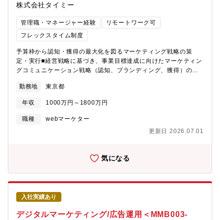
株式会社タイミー
サイドセールス主体での販促活動で、論理的・分析的に施策を実
行できる■データ活用・認可制のビジネスのため公開情報が多く、
管理職・マネージャー経験
リモートワーク可
多種多様な観点からデータ分析が可能・カイポケ会員53,100事業
所を超える顧客データから顧客の抱えるリアルな課題を定量的に
フレックスタイム制度
把握可能・データドリブンな組織文化がある【仕事のやりがい】■
予算枠から認知・獲得の最大化を図るマーケティング戦略の策
マーケット特性とプロダクト特性上、事業の成長が社会課題の解
定・実行■経営戦略に基づき、事業目標達成に向けたマーケティン
決に直結する■戦略立案から売り上げ管理まで関わり、経営者目線
グコミュニケーション戦略（認知、ブランディング、獲得）の全
で主体的にサービスの成長を牽引すること■業界/プロダクトの構
体設計と実行■年間100億円規模のマーケティング予算の最適配分
造上扱えるデータ量が非常に多いため、様々な切り口から分析を
勤務地
東京都
計画策定と管理■CMO直下の組織において、マネジメント層とし
行え、顧客の状況やマーケットの課題を定量的に可視化し向き合
て組織文化の構築、採用、育成を含む組織運営全般■広報、セール
えること■上流のマーケティングから営業/オペレーション改善、
年収
1000万円～1800万円
ス、プロダクト、経営層など、社内外の幅広いステークホルダー
カスタマーサポートなどの幅広い業務に関わることができ、その
との連携および調整【職務内容】■マスマーケティング、コンテン
中でインパクトの大きな課題に対して、自立的に意思決定し向き
職種
webマーケター
ツマーケティング、および各種グロースマーケティングの企画・
合えること
更新日 2026.07.01
管理■全社KGI/KPI達成に向けたマーケティング戦略の立案、施策
実行、効果測定、改善サイクル推進■TVCM、OOH、Web広告等
のマス・デジタル領域における戦略立案と実行管理■オウンドメデ
気になる
ィア、SNS、SEO等のコンテンツマーケティング戦略の構築と実
行■マーケティング部門全体の予実管理、費用対効果の最大化に向
けたPDCAサイクルの構築■外部パートナー（広告代理店、制作会
社など）とのリレーション構築およびマネジメント■配下メンバー
入社実績あり
の目標設定、評価、日々の業務進捗管理、およびキャリア開発支
援【募集背景】タイミーは「『はたらく』を通じて人生の可能性
デジタルマーケティング/広告運用＜MMB003-
を広げるインフラをつくる」というミッションのもと、深刻化す