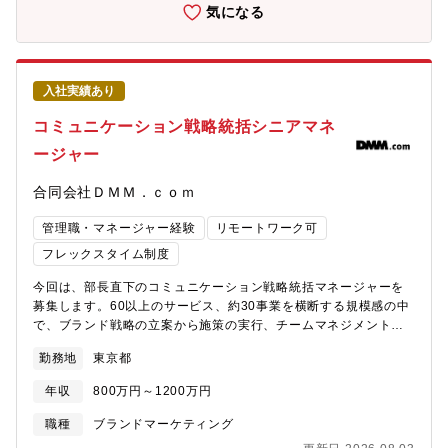
不安を解消することに貢献できる社会的意義の大きさ・当行及び
気になる
グループ会社を含めた業界最大規模の顧客データ及び金融取引デ
ータを分析することのやりがい【キャリアパス】データ分析のプ
ロフェッショナルとしてのキャリアはもちろん、将来的には希望
や適性に応じて、総合職として幅広い業務を担当いただく可能性
入社実績あり
もあります。【配属部署（人数は概数）】リテール・デジタル企
画部データ・マーケティング室・「データ・マーケティング室」
コミュニケーション戦略統括シニアマネ
（約50名）は、デジタルを中心としたマーケティング業務を担当
ージャー
しています。・このうち、配属チームは11名で構成（キャリア採
用1名、受入出向者2名を含む）され、別途外部委託先社員も在籍
合同会社ＤＭＭ．ｃｏｍ
しています。
管理職・マネージャー経験
リモートワーク可
フレックスタイム制度
今回は、部長直下のコミュニケーション戦略統括マネージャーを
募集します。60以上のサービス、約30事業を横断する規模感の中
で、ブランド戦略の立案から施策の実行、チームマネジメントま
で裁量を持って推進していただける方を求めています。本ポジシ
勤務地
東京都
ョンでは、PR・SNS・アクティベーションなど各領域のマネージ
ャーと連携しながら、現場のガバナンスと意思決定を担っていた
年収
800万円～1200万円
だきます。単なる実行チームのマネジメントにとどまらず、複数
事業・複数チームを横断してブランドKPIの改善を推進する、部の
職種
ブランドマーケティング
中核を担うポジションです。将来的には、権限移譲を通じて現場