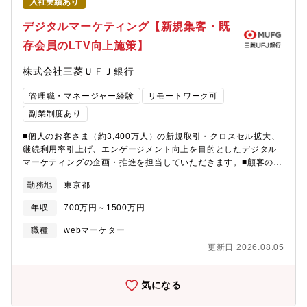
入社実績あり
デジタルマーケティング【新規集客・既
存会員のLTV向上施策】
株式会社三菱ＵＦＪ銀行
管理職・マネージャー経験
リモートワーク可
副業制度あり
■個人のお客さま（約3,400万人）の新規取引・クロスセル拡大、
継続利用率引上げ、エンゲージメント向上を目的としたデジタル
マーケティングの企画・推進を担当していただきます。■顧客の属
性、利用状況、アクション、アンケートといった定量定性の両面
勤務地
東京都
データを踏まえながら、「プロモーション企画」「デジタルコミ
ュニケーションチャネルの活用/導入」「顧客軸でのUI/UX改善」
年収
700万円～1500万円
等の実行を行っています。【主な担当職務】※以下のいずれかの
職務をメンバーと協力しながら主体的に担当します。・マーケテ
職種
webマーケター
ィング戦略の企画立案 (市場調査、顧客調査、事業企画、認知施
更新日 2026.08.05
策等)・KPI達成（※）に向けたプロモーション戦略の企画立
案/PDCA含めた実行 (キャンペーン企画立案、集客戦略の企画立
案、CRM活用等)・CRM(デジタルコミュニケーションチャネル)
気になる
領域の高度活用/新規デジタルマーケティングツールの導入※）主
なKPI対象商材普通預金口座、クレジットカード、デビットカー