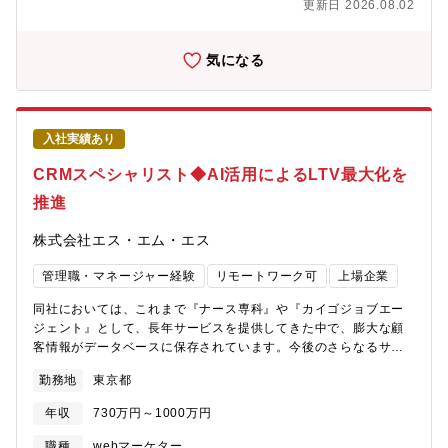
高い：エンドユーザに正しい情報が網羅的かつわかりやすく届い
更新日 2026.08.02
携われる■新市場開拓や市場投入を通じ、事業成長をけん引する役
ていない（葬儀費用が不明瞭、情報が古い等）・ニーズが顕在化
割が担える■経営に近い目線で、戦略的にマーケティングを設計・
してから調べる（事前に準備しておく人は少ない）：生前に調べ
実行できる【配属部署】Patient Support事業本部患者さんが適切
気になる
たり家族と会話をしていくことに抵抗を感じる方が一定数存在し
な医療にたどり着くことの支援を通じて、エムスリーのミッショ
ており、必要性に迫られてから調べる方が多い一方で、上記特性
ン達成に貢献する事業部門です。従業員ご家族向けの医療サポー
があるにも関わらず、いざ必要性が生じた際に、ユーザーは今す
トプログラム「M3PSP」／「M3がん防災」の運営に加え、グル
ぐの意思決定を求められるため、検索において上位表示すること
ープ各社とのシナジーで付加価値が高く当社でしかできないユニ
（リスティング）による価値は他領域と比較して非常に高いで
入社実績あり
ークな新しいサービスや事業を生み出す集団を目指しています。
す。また、ユーザーがより良い意思決定をするためには正しく価
日本国内でも健康経営の注目度は年々増加しており、経済産業省
CRMスペシャリスト◆AI活用によるLTV最大化を
値ある情報を提供することが重要であり、そういった観点でマー
の資料によると、健康経営を支えるヘルスケア産業の市場規模は
ケが事業成長とユーザーへの価値提供の両面で、非常に重要な存
推進
2016年に約25兆円、2025年には約33兆円になると推測されてい
在だと考えています。【ポジションの魅力】■マーケットとサービ
ます。ミッションに共感し、巨大成長市場のリーディングカンパ
スの成長性超高齢社会を迎えた日本では葬儀市場が拡大中です。
株式会社エス・エム・エス
ニーとなるための新規事業を企画・推進したい方を募集していま
インターネット経由での葬儀手配は未だ少数ですが着実に増加し
す。
ており、ITによる課題解決の余白が大きい成長市場です。「安心
管理職・マネージャー経験
リモートワーク可
上場企業
葬儀」も年間2倍以上のペースで急伸中であり、今後はライフエン
ディング全般へ領域を拡張し業界No.1を目指します。■高い社会
同社においては、これまで『ナース専科』や『カイゴジョブエー
貢献性葬儀は人生で経験する回数が少なく、情報非対称性による
ジェント』として、長年サービスを提供してきた中で、膨大な顧
トラブルが起こりやすい領域です。当事業は優良葬儀社の情報掲
客情報がデータベースに保存されています。今後のさらなるサー
載や丁寧な情報提供を通じて非対称性を解消し、納得感のある葬
ビス成長とユーザーへの価値提供に向けて、従来手法での分析や
勤務地
東京都
儀を実現する社会性の高さがあります。■事業づくりの手触り感少
活用に加え、データやAI、テクノロジーをさらに活用したコミュ
数精鋭で役割を固定しない組織のため、マーケティング管理から
ニケーション設計（CRM）、リピート・友人紹介を生み出す仕組
年収
730万円～1000万円
新規事業の立上げまで幅広く経験できます。自身の力でサービス
みづくりを担う、新しいマーケティング担当を募集します。現
を成長させる手触り感を得られる環境です。
在、社内ではエンジニア採用も強化しており、システム開発と連
職種
webマーケター