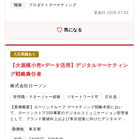
ルなど他のシステムと連携させてデータの価値を最大化するデー
リア領域において、伸びているいずれかのサービスのマーケティ
職種
プロダクトマーケティング
タベース設計にも関わることが可能です。【配属先】医療キャリ
ング責任者をお任せしたいと考えております。主には事業責任者
ア事業本部もしくは介護・保育・障がい福祉キャリア事業本部の
更新日 2026.07.03
のパートナーとして、マーケティング戦略の立案・実行を推進し
マーケティング部門への配属を予定しております。【ポジション
ていただきます。■マーケティング全般の戦略設計～実行■TVCM
の魅力】■日本最大級の資産を動かすダイナミズム数百万規模のデ
含むオフライン/マスマーケティング施策の検討、実行■マーケテ
気になる
ータを保有する『ナース専科』や『カイゴジョブエージェント』
ィング戦略を推進するうえでの組織構築(人材採用・育成・仕組
だからこそ、一つの施策が大きなインパクトを生み出します。小
化)■戦略に紐づくマーケティング予実管理(策定含む)【事業領域に
規模なリストへのアプローチとは異なる、大規模データベースな
ついて】医療・介護/障害福祉領域を対象とした国内キャリア事業
らではのマーケティング経験が積めます。■「マーケター × エンジ
は、マーケットリーダーとして急速な成長を遂げ、同社グループ
ニア」の協働環境現在、システム部門の強化を行っています。
入社実績あり
全体の成長を牽引してきました。急速に高齢化が進む日本におい
「こういうデータが欲しい」「こんな自動化がしたい」というア
て医療・介護・福祉従事者不足は、大きな問題です。当社のキャ
【大規模小売×データ活用】デジタルマーケティン
イデアを、社内のエンジニアと共に形にできる環境です。■フェー
リア事業は、単純に「従事者不足の業界に人材を斡旋してマネタ
ズの転換期をリードする経験事業のさらなる成長に向けた変革期
グ戦略責任者
イズする」というコンセプトではなく、「医療・介護領域におけ
です。従来手法での分析や活用を行ってきていますが、AI活用が
る根本的な人材不足を如何にして解消・緩和するのか」の一環と
進む中で非構造化データの分析なども可能になり、できることが
株式会社ローソン
して展開しており、キャリア事業以外にも他業界からの人材流入
広がってきています。定型業務を回すのではなく、新しい勝ちパ
促進のための資格取得支援／スクール運営や定着支援、スキル・
ターンをご自身の手で作り上げていく面白さがあります。【働き
管理職・マネージャー経験
リモートワーク可
正社員
キャリアアップ情報を提供するコミュニティサイト運営など多彩
方】・メリハリのある働き方を大切にしております。部門全体と
な事業・サービス展開に取り組んでいます。全国の看護師の約
しては出社とリモートのハイブリッド型で組織運営をしており、
【業務概要】ローソングループ マーケティング戦略本部におい
50%が登録する『ナース専科 転職』をはじめとする約20サービス
週1-2回の出社日を設けています。・SlackまたはChatWorkを活
て、ローソンストア100事業のデジタルコミュニケーション管理者
を展開していますが、今後さらに復職支援や定着支援等の周辺領
用しており、出社/リモート問わず、積極的にコミュニケーション
として、ブランド価値向上および来店促進に向けたデジタルマー
域へも事業を拡大し、業界へのより大きな貢献を目指していきま
を取りながらチームで業務を行っています。・残業についても、
ケティング戦略の立案・推進を担っていただきます。また、ロー
す。＜事業例＞・人材紹介事業（医療・介護・福祉）・求人広告
勤務地
東京都
退社時間が決まっており、限られた時間で生産性高く業務を行う
ソンストア100事業を主担当としながら、ミニスーパー事業「Lミ
事業（医療・介護）・人材派遣事業（介護）・資格取得支援／ス
ことを重要視しております。平均残業時間は20-30時間程度となっ
ニマート」のデジタルコミュニケーションや販促施策についても