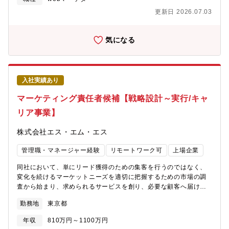
携した高度なマーケティング環境を構築できるタイミングです。
更新日 2026.07.03
【ミッション】■『ナース専科』や『カイゴジョブエージェント』
等、同社のサービスの会員資産（データベース）を最大限に活用
し、会員のアクティブ化・定着・リピート利用を促進するための
気になる
戦略立案～実行■単一サービスではなく、複数サービスを跨いだデ
ータを用い、転職支援だけでなく資格取得を含めたキャリアアッ
プ支援の促進【職務内容】以下のような業務を、ご経験やご志向
に合わせてお任せします。なお、決まったオペレーションを回す
入社実績あり
のではなく、ユーザー価値最大化・事業グロースに向けて、課題
発見・企画段階からお任せ予定です。■コミュニケーション戦略の
マーケティング責任者候補【戦略設計～実行/キャ
立案・実行■メール、LINE、アプリ通知などを組み合わせたクロ
リア事業】
スチャネルでのシナリオ設計■会員の行動データに基づいたセグメ
ンテーションとOne to Oneコミュニケーションの実行■リテンシ
株式会社エス・エム・エス
ョン・ロイヤリティ向上施策■休眠会員の掘り起こし施策の企画■
友人紹介キャンペーンやコミュニティ施策の企画・運営■マーケテ
管理職・マネージャー経験
リモートワーク可
上場企業
ィング基盤の構築（エンジニア連携）■社内エンジニアと連携し
た、CRMツール・MAツールの導入選定や要件定義■データ活用環
同社において、単にリード獲得のための集客を行うのではなく、
境の整備ディレクション【利用ツール・データについて】
変化を続けるマーケットニーズを適切に把握するための市場の調
「BigQuery」や「Treasure Data」、「Braze」といったツール
査から始まり、求められるサービスを創り、必要な顧客へ届ける
を駆使し、大規模なデータを扱います。ナース専科は看護師の大
ためのプロモーション戦略の策定、描いた戦略を実現するための
半の方に登録いただいているサービスのため、データ量も非常に
勤務地
東京都
強い実行力を持つための組織の運営まで上流から下流までのマー
多くなっています。また、データ分析から施策実行までをスムー
ケティングを一気通貫でお任せしていくことで同社のサービス貢
ズに行うため、利便性の高いデータ環境を整備しており、MAツー
年収
810万円～1100万円
献の幅を広げていきたく、募集をしています。【職務内容】キャ