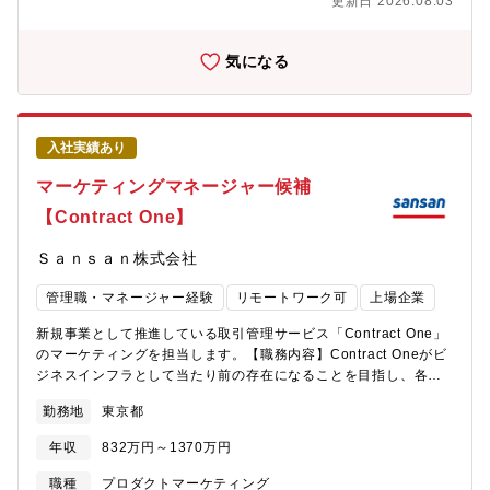
更新日 2026.08.03
が自律的に動く組織づくりを目指しており、ゆくゆくは部長とと
もに中長期の戦略立案にも関わっていただくことを期待していま
す。裁量の大きさと影響範囲の広さは、他ではなかなか得られな
気になる
い経験です。【業務内容】複数事業・グループを横断しながら、
戦略設計から現場実行までを一貫して担っていただきます。具体
的には以下のような業務を想定しています。（1）KPIモニタリン
グと施策推進・ブランドKPIや事業貢献指標（認知・好意度・第一
入社実績あり
想起・SOV・売上など）を定点でモニタリング・グループを横断
した改善施策の優先順位を決定し、実行に移す。（2）マネージャ
マーケティングマネージャー候補
ーとの連携・PR・SNS・アクティベーションなど各領域のマネー
【Contract One】
ジャーと、進捗・課題・方針を定期的にすり合わせ・グループ横
断での連携を主導し、施策のスピードと質を高める（3）課題解決
Ｓａｎｓａｎ株式会社
の推進・現場が抱える課題を構造的に整理し、優先度を明確化・
解決策を立案・提案し、実行まで責任を持って推進＜入社後に期
管理職・マネージャー経験
リモートワーク可
上場企業
待成果イメージ＞■1ヶ月後各マネージャーと個別に関係を築き、
各グループの施策の実態・課題・メンバーの特性を自分自身でヒ
新規事業として推進している取引管理サービス「Contract One」
アリングし、把握できている状態■3ヶ月後各グループの課題に対
のマーケティングを担当します。【職務内容】Contract Oneがビ
する方向性を言語化し、ボトルネック解消を含めた解決に向けた
ジネスインフラとして当たり前の存在になることを目指し、各種
取り組みを開始できている状態■6ヶ月後複数の事業・グループで
認知施策やリード獲得施策を通じて、Contract Oneのサービス導
ブランドKPIの改善やアウトプット品質の向上といった実績が得ら
勤務地
東京都
入意向のある企業へアプローチします。本ポジションでは、
れ、マネージャー育成の兆しも見えている状態【配属組織につい
「Contract One」のオンラインマーケティング、オフラインマー
て】マーケティング本部└ブランドマネジメント部（事業横断の横
年収
832万円～1370万円
ケティングいずれかを担当し、将来的には組織を牽引する役割を
ぐし組織）30名強 └コミュニケーション戦略Aグループ ★ここ
担います。■オンラインマーケティングの場合・コミュニケーショ
職種
プロダクトマーケティング
に配属し各グループマネージャーを統括頂きます └デジタルコ