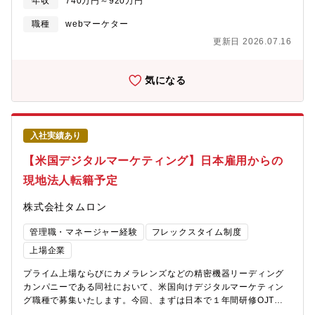
クール運営（医療・介護）【キャリアパス】ご本人の志向性に合
年収
740万円～920万円
ています。
関係部門と連携し、企画・実行を推進していただきます。【業務
わせ、（例）・事業責任者・他部門（介護事業者領域・ヘルスケ
詳細】■ ローソンストア100事業のデジタルマーケティング統括・
職種
webマーケター
ア領域・シニアライフ領域・海外領域等々）への異動・新規事業
デジタルコミュニケーション戦略の立案・実行・効果検証・
開発部門への異動・マーケティングの専門性の追求＆会社横断で
更新日 2026.07.16
SNS（X、Instagram、TikTok、LINE等）を活用した認知拡大・
のマーケティング領域の統括責任者など、過去実績も含め多様な
来店促進施策の推進・広告代理店や社内関係部門のマネジメント■
キャリアパスが実現可能です。
データ活用によるマーケティング推進・アプリ、SNS、クーポ
気になる
ン、購買データ等の分析 ・顧客インサイトを活用した来店促進施
策の企画・実行 ・KPI管理およびPDCA推進■ Lミニマート事業の
デジタル・販促支援・デジタルコミュニケーション施策の企画・
実行 ・販促施策の企画・推進 ・ローソン本体および関係部門との
入社実績あり
連携【業務の魅力】・ローソンストア100のデジタルコミュニケー
ション全体を管理職としてリードできます。・Lミニマートを含む
【米国デジタルマーケティング】日本雇用からの
新たな事業領域にも関わり、事業成長に直接貢献できます。・ロ
現地法人転籍予定
ーソングループの顧客基盤やデータを活用した幅広いマーケティ
ングに携われます。注）※Lミニマート事業は現在検証・実験段階
株式会社タムロン
の事業であり、検証結果や事業環境の変化等により、事業内容の
変更または終了となる可能性があります。なお、その場合もロー
管理職・マネージャー経験
フレックスタイム制度
ソングループ内のマーケティング業務に携わっていただくことを
想定しています。
上場企業
プライム上場ならびにカメラレンズなどの精密機器リーディング
カンパニーである同社において、米国向けデジタルマーケティン
グ職種で募集いたします。今回、まずは日本で１年間研修OJT
後、アメリカ現地法人に転籍予定となります。（現地法人雇用で