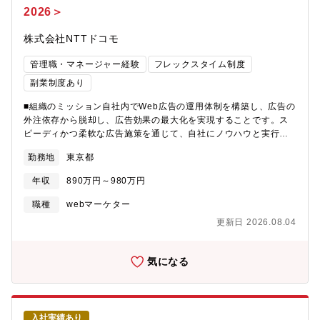
2026＞
る労働人口不足という社会課題に対し、企業の人手不足解消や
個々人の多様な働き方を支援するために、スキマバイトアプリ
株式会社NTTドコモ
「タイミー」を提供しています。現在は、ワーカー数1,340万人、
導入事業者数22.6万社、導入事業所数44.0万箇所（2026年1月末
管理職・マネージャー経験
フレックスタイム制度
時点）を超える規模に急成長しています。急激に拡大する事業に
おいて多くのマーケティング手法から最適な選択を行い、統合さ
副業制度あり
れたマーケティングコミュニケーションを実施して事業成長に寄
■組織のミッション自社内でWeb広告の運用体制を構築し、広告の
与することがより重要となってきています。そのため、現在CMO
外注依存から脱却し、広告効果の最大化を実現することです。ス
が兼任しているマーケティングコミュニケーション部を牽引する
ピーディかつ柔軟な広告施策を通じて、自社にノウハウと実行力
リーダーを募集します！マーケティングが密接に事業・売上に結
を蓄積し、ドコモのデジタルマーケティングの成長を牽引しま
びつく環境の中で幅広いステークホルダーマネジメント、そし
勤務地
東京都
す。■組織の業務概要・自社サービスにおけるWeb広告のインハウ
て、事業貢献に意欲のある方を歓迎します！【魅力】■圧倒的な事
ス運用（国内の主要Web広告媒体の運用）・中長期的なデジタル
業成長フェーズサービス急成長期において、マーケティング予算
年収
890万円～980万円
マーケティング人材の育成プログラムの実行■担当いただく業務概
を最大限に活用し、事業のスケールを牽引するダイナミックな経
要＜担当業務＞・Web広告プランナーとして自社サービスのWeb
験が得られます。■戦略と実行の裁量の大きさCMO直下で、年間
職種
webマーケター
広告運用に従事・Google広告等Web広告プラットフォームを活用
100億円規模の予算策定から、マス・デジタル・コンテンツといっ
更新日 2026.08.04
した実運用（企画立案・実運用・改善施策・報告）・未経験や経
た統合的なマーケティング戦略の立案・実行まで一貫して大きな
験の浅いメンバーの育成・主査（チームリーダー）としてのメン
裁量を持ち、成果を追求できます。■社会インフラを支える実感
バーマネジメント・インハウス推進のプロジェクト遂行<業務の魅
「はたらく」の未来を変えるというミッションのもと、社会課題
気になる
力>・ドコモが展開する多様な分野のサービスに携わることができ
の解決に直結するサービスの成長に貢献するやりがいを感じられ
ます。・デジタルマーケティングの最前線で幅広い広告手法に触
ます。■多様なキャリアパス今後の事業拡大に伴い、本部長職への
れつつ、自社ブランドの成長に直結する広告戦略の立案と実行を
昇格や、新たな事業領域のマーケティング責任者など、多様なキ
担えます。・自社サービスや商品に深く関わりながら、自身のス
ャリアパスの可能性が開かれています。【組織】グループマネー
入社実績あり