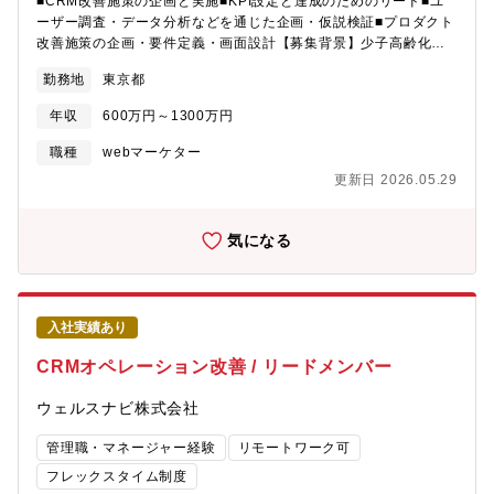
■CRM改善施策の企画と実施■KPI設定と達成のためのリード■ユ
化 4-6ヶ月 ・同社のデジタル戦略・ツールの習得・現地（米・
ーザー調査・データ分析などを通じた企画・仮説検証■プロダクト
独）の競合デジタル施策の分析・データ分析手法の標準化
改善施策の企画・要件定義・画面設計【募集背景】少子高齢化や
（Google Analytics等） ・現地市場の競合分析レポート提出
退職金の減少などを背景に、老後に備えて働きながら資産運用を
Phase 3: 実務・パイロット 7-12ヶ月 ・現地法人向けの小規模デ
勤務地
東京都
続けていくことが大切な時代ですが、日本では資産運用の成功体
ジタル施策の立案・本社→現地へのリモート提案の実践・現地ス
験がまだ根付いていません。当社はこのような状況を変えるべ
年収
600万円～1300万円
タッフとのオンライン協業・折衝 ・パイロット施策のKPI達成
く、全自動で「長期・積立・分散」の資産運用を行うロボアドバ
率・現地マネージャーからの定性評価（「彼/彼女なら受け入れた
イザー『ウェルスナビ』を開発・運営しています。お客さまの資
職種
webマーケター
い」という合意形成）■拠点情報：・マーケティングチーム所属部
産運用の成功を後押しするためには、数十年に渡るサービス利用
更新日 2026.05.29
門名および人数 Marketing & PR 人数7名・上記の内デジタル
を促進・継続できる顧客体験を創出することが必要です。そし
マーケティング担当人数 3名 ※7名の内、2名は店舗やイベント
て、その結果もたらされる預かり資産の増加が事業収益に直接影
で製品を訴求する プロモーター的な役割です。 残りの５名
響するため、サービス利用開始以降の顧客体験の企画・改善は事
気になる
（フルタイム以外メンバー含む）が マーケティング要員です
業運営上の重点領域に位置づけられます。【期待する役割】この
が、デジタルマーケティングに 特化しているのは3名となりま
重点領域を担う「顧客エンゲージメント企画チーム」の体制強化
す。・業務のレポートライン 担当者⇒Assistant
を行っています。国を挙げて推進される新NISAを軸としたサービ
Manager⇒Manager⇒General Manager⇒社長基本的には方針
ス強化、26年度後半の開業を目指すデジタルバンクなどの展開を
が決まれば、担当者は、Managerと相談の上、業務を遂行する形
入社実績あり
折り込みながら、サービス改善を推進していただける新たな人材
になります。マーケティングManagerと一緒になってTJからの指
を募集します。ロボアドバイザー事業のCRM施策およびプロダク
CRMオペレーション改善 / リードメンバー
導やコレポンに対して、活動する事をイメージしております。■同
ト改善を担い、お客さまのエンゲージメント向上とLTV最大化を推
社について：◇プライム市場、資本金69億23百万円、884億75百
進します。具体的には、長期・積立投資のサポート、目標に合わ
ウェルスナビ株式会社
万円 (2024年12月期)を誇る精密光学メーカーです。光学のスペシ
せた投資行動を促すアドバイス、相場変動に対する不安のケアな
ャリストとして一眼レフ・ミラーレス用レンズなどの一般ユーザ
ど様々な側面からサービス提供を行います。本ポジションは、預
管理職・マネージャー経験
リモートワーク可
ー製品から、監視カメラ用レンズユニット・車載用レンズなどの
かり資産を現在の1兆円規模から20兆円へと到達させる大きな目標
産業分野製品に至るまで幅広く手掛けています。カメラレンズ業
フレックスタイム制度
に対して主要なKPIを担います。日々のPDCAを通じた顧客体験向