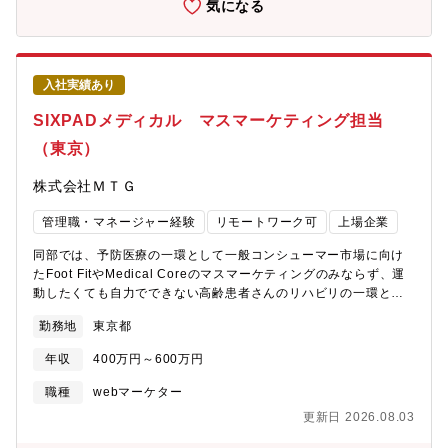
ル。・徹底した数値分析とPDCAの推進： ユーザーの行動データ
気になる
ためのマーケティング活動全般を企画・実施していただきます。
を基にしたボトルネックの特定、CVR改善、および施策検証の仕
PwCコンサルティングの担当者やパートナーと連携し、リード創
組み化。・既存マーケティングチームのリード： 自律的に動くメ
出からフォローまでを対応します。・オンサイト/Webセミナー等
ンバーの指揮、育成、および組織全体の「勝率」を底上げするマ
のイベントの企画/アジェンダ検討、イベント運営・参加者へのフ
ネジメント。【同社について】「人々の進学先選びを日本で一番
入社実績あり
ォローアップ・Webページの内容更新、コラムなどのWebコンテ
サポートできる会社になる」という思いで、最適な塾選びを提供
ンツのドラフトの作成、制作進行管理【所属チームについて】
できる日本最大級の塾検索サイト「塾選」を運営するスタートア
SIXPADメディカル マスマーケティング担当
Markets部門のコンサルティング担当メンバーはリーダーのほか
ップ企業です。少子高齢化となりつつある今、一人当たりの教育
（東京）
10名のチーム体制で実施。Markets部門の中ではOffering &
コストは首都圏を中心に増加している傾向にあります。特に進学
Platformというチームに所属し、他の部門担当のMarketingおよび
塾の選定に力を入れる家庭も多くある中で、今までの塾選びは友
株式会社ＭＴＧ
営業推進のメンバーと情報共有なども実施しています。日々の業
人等の口コミ>チラシのポスティング>口コミサイトという順で選
務はMarkets部門のコンサルティング担当チームとして実務をこな
ばれていること、進学先に応じた塾選びがされていない状況で
管理職・マネージャー経験
リモートワーク可
上場企業
しつつ、PwCコンサルティング所属のMarkets担当パートナー
す。同社では不合格も含めたリアルなユーザーの合格体験記を集
（役員）やシニアマネージャーと一緒に仕事をし、報告・相談を
めて公開し、進学先から学習塾を選べる、他にはないサービスを
同部では、予防医療の一環として一般コンシューマー市場に向け
していくことが多いポジションになります。【働き方】リモート
提供しています。【事業の状況について】・事業成長に向け10億
たFoot FitやMedical Coreのマスマーケティングのみならず、運
ワーク有り、コアタイムなしのフレックスタイム制度あり、フリ
円以上の資金調達を実施済です。・IPOに向け着実に事業成長して
動したくても自力でできない高齢患者さんのリハビリの一環とし
ーアドレス等、非常に風通しの良い、働きやすい環境です！リモ
おります。【職場の雰囲気やカルチャー、働き方について】・経
てSIXPADの活用ニーズが近年高まっており、医療市場向けのマー
ートワークは可能ですが、対面のイベント（懇親会がある場合あ
営陣の年齢が高くベテランが多く、成功パターンを知っている方
勤務地
東京都
ケティング活動も展開しています。本ポジションでは、商品の認
ります）や収録がある場合には出社していただく必要があります
が多いからこそ、効率よく働くことが可能です(社長様はForbes
知拡大と売上最大化に向けたマーケティング業務全般をお任せし
【Onboarding体制】■バディによるオンボーディングのサポート
年収
400万円～600万円
JAPAN 「日本の起業家名鑑400」に掲載されております)。・子育
ます。市場調査からキャンペーンの企画立案、実施後の効果測
※バディ制度：年次や職階の近いメンバーが相談役となり、入社
て世代の方も多く、家庭への配慮も大きい環境です。残業ありき
定・分析、PDCAサイクルによる改善までを一気通貫で担当し、
職種
webマーケター
直後に分からないことを質問でき、相談に乗ってもらうことがで
の働き方ではなく(平均残業時間10h)、中抜けも可能です。
営業と連携しながら売上を伸ばしていただきます。【具体的な業
きます。【おすすめポイント】■PwCコンサルティングのパートナ
更新日 2026.08.03
務内容】(1)商品のプロモーション・キャンペーンの企画立案(2)実
ーと直接対話しながら「誰に・何を・どう売るか」の施策を検討
施したキャンペーンの効果測定、データ分析、および改善