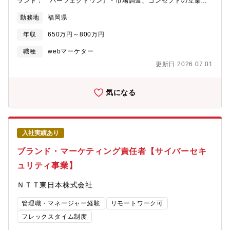
ランド：「パーフェクトワン」・市場調査、コンセプトの立案、
製品品質の設計、試作品の官能評価、モニターテスト実施・デザ
勤務地
福岡県
イン及びパッケージの制作、OEM企業や社内のR&D及び品質保証
と連携業務・販促・営業部署や顧客対応セクションと連携業務・
年収
650万円～800万円
社内外への商品情報説明、ブランドバリューの向上・グループの
数値管理やメンバーマネジメント・経営陣への報告、調整など戦
職種
webマーケター
略に関してのやり取り等※試用期間中の職務内容：本採用時と同
更新日 2026.07.01
様の予定【チーム・組織構成】コスメ開発課には約7名（20代～
40代）が在籍／女性も多く活躍しています。
気になる
入社実績あり
ブランド・マーケティング責任者【サイバーセキ
ュリティ事業】
ＮＴＴ東日本株式会社
管理職・マネージャー経験
リモートワーク可
フレックスタイム制度