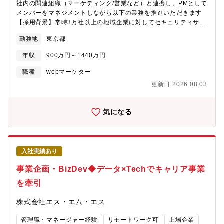
社内の関連組織（マーケティング/営業など）と連携し、PMとして
メンバーをマネジメントしながら以下の業務を推進いただきます
【採用背景】常時3万社以上の地域企業に対してセキュリティサー
ビスを提供しています。地域企業のセキュリティ強化へ向けて募
勤務地
東京都
集を致します。【具体的な職務内容】■NTT東日本全般のセキュリ
ティビジネスに係るマーケティング、ブランディングの戦略策
年収
900万円～1440万円
定・実行・地域企業のお客さまに対するセキュリティサービスの
マーケティング戦略策定と実行・サービス拡大に資する最適なメ
職種
webマーケター
ディアプランの検討と整備・セキュリティ分野におけるNTT東日
更新日 2026.08.03
本の認知度向上に資する各種施策の展開（セミナー企画や講演会
等への登壇など）■インナーマーケティング戦略の策定・実行・社
内向けイントラを活用したセキュリティチーム、セキュリティ商
気になる
材の認知拡大施策の策定と実行・社内SNSを通じたセキュリティ
チームの活動展開・社内向け勉強会等を通じた社内公募強化の取
組【配属組織】マーケティング統括本部 ビジネス開発本部 サ
イバーセキュリティビジネス部 セキュリティセールス担当担当
入社実績あり
部長1名、担当課長1名、チーフ5名、担当者2名≪組織ミッション
≫お客さまの安心・安全を守り、持続可能なビジネスを支えるサ
事業企画・BizDev◆データ×Techでキャリア事業
イバーセキュリティ、サポートサービスの企画・開発やAI、
を牽引
SaaS、デバイスを活用したビジネスモデル創出に取り組んでいま
す。近年、世界的にサイバー攻撃の被害が拡大しており、サイバ
株式会社エス・エム・エス
ーセキュリティ対策は地域社会のみなさまにとっても欠かすこと
のできないものになっています。NTT東日本グループは通信のリ
管理職・マネージャー経験
リモートワーク可
上場企業
ーディングカンパニーとして長年培ってきたサイバーセキュリテ