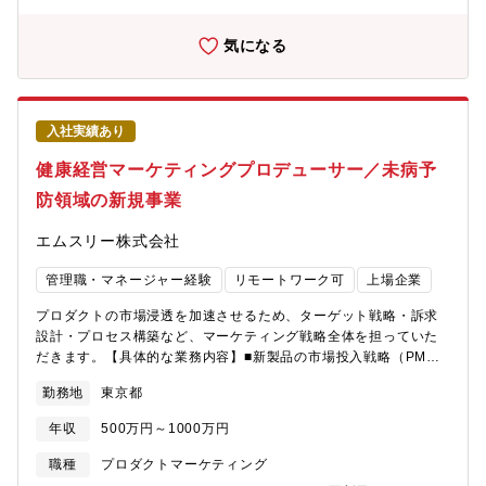
がります。・安心葬儀では最大3社の複数社見積もりや葬儀社に直
接問い合わせる導線を準備しています。喪主の方がその中から自
気になる
分にあったものを探せるように、情報の充実や使いやすいUIのサ
イトを目指しています。・記事として、葬儀に関する知識や検討
ポイントなどの情報を提供しています。【職務内容】■Phase
1(入社～半年目安)：◎ミッション：業界インプット・リスティン
入社実績あり
グを中心とした広告運用の基盤を作る◎期待する動き：・事業責
任者が伴走し、フォローを受けながらリスティング広告のアカウ
健康経営マーケティングプロデューサー／未病予
ント運用・改善・ランディングページ改善(LPO)・各チャネルの分
防領域の新規事業
析業務と改善施策の設計・実行■Phase 2(～1年目安)◎ミッショ
ン：戦略設計・裁量拡大◎期待する動き・事業責任者が伴走しな
エムスリー株式会社
がらも、自立自走しながら広告運用し、戦略策定に着手・SNS/ア
フィリエイト/CRMを含む複数チャネル横断のシナリオ設計・マー
管理職・マネージャー経験
リモートワーク可
上場企業
ケットリサーチとプロモーション戦略の策定・広告宣伝費の投資
計画・チャネル間アロケーションの意思決定・セールス組織と連
プロダクトの市場浸透を加速させるため、ターゲット戦略・訴求
携した全体最適オペレーションの追求■Phase 3(本人の成長・成
設計・プロセス構築など、マーケティング戦略全体を担っていた
果次第)◎ミッション：マネジメント・事業拡張◎期待する動
だきます。【具体的な業務内容】■新製品の市場投入戦略（PMM
き】・組織全体の成果最大化・チーム運営・マネジメント・新規
としての戦略設計～実行）■ターゲット市場の仮説検証、顧客イン
事業領域におけるプロモーション戦略の立ち上げ※担当範囲は選
勤務地
東京都
サイト調査■リード獲得施策の設計・実行（Web／セミナー／パー
考の中で本人の経験・志向とすり合わせて決定します。■事業にお
トナー連携等）■リード～受注までのファネル全体最適化■営業と
けるマーケ/プロモーションの重要性についてライフエンディング
年収
500万円～1000万円
の連携体制構築／営業プロセスへのマーケ介入■マーケ組織の立ち
（葬儀）領域には以下の特性があります。・反復性が低い：人生
上げ、KPI設計、チーム育成（必要に応じて）【本ポジションの魅
職種
プロダクトマーケティング
で何十回と経験するライフイベントではない・情報の非対称性が
力】■営業主導モデルからマーケ主導のモデルへの転換フェーズに