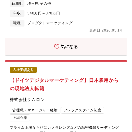
勤務地
埼玉県 その他
の詳細条件は面接内でもご説明いただけます）☆なにかしらのデ
ジタルマーケティング経験ある方を歓迎しまして、業務としては
年収
540万円～870万円
多岐にわたります・アメリカ現地法人の管轄市場（南北全部、直
販体制）において、自社ブランド交換レンズ（BtoC製品）、監視
職種
プロダクトマーケティング
用等のレンズ（BtoB製品）のマーケティング戦略や広告計画、予
更新日 2026.05.14
実管理、市場調査と解析。自社WebサイトやSNS運営最適化、
CRM導入及びその運用を行う。本社所属時は全世界が対象の職務
となります。・本社で１年程経験を積んだ後、アメリカ現地法人
気になる
の現地社員として現地オフィスに勤務。現地法人のデジタルマー
ケティングをリードする立場として業務に就いて頂きます。【１
年間の日本での研修内容】1年間の目的は、単なるマーケティング
スキルの習得だけではなく、「本社と現地のハブ」としての信頼
入社実績あり
資産の構築と、現地へ持ち込むべき「デジタル変革の型」の習得
となります。?【最終的な到達レベル】（1年後）?スキル面： 当
【ドイツデジタルマーケティング】日本雇用から
社のデジタルマーケティング運用フローを一人で完結で
の現地法人転籍
き、 かつデータを基に改善提案ができる状態。?マイ
ンド面： 本社の意図を理解しつつ、現地の文化や商習慣に合わせ
株式会社タムロン
て「翻訳」して伝えられる状態。?具体的な項目Phase 1: 企業理
解・関係構築 1-3ヶ月 ・企業理念、歴史、製品知識の習得・本社
管理職・マネージャー経験
フレックスタイム制度
海外営業部メンバーとの関係構築・本社意思決定プロセスの理解
・企業理念や製品知識の習得・社内ネットワーク構築Phase 2: デ
上場企業
ジタル基礎・型化 4-6ヶ月 ・同社のデジタル戦略・ツールの習
プライム上場ならびにカメラレンズなどの精密機器リーディング
得・現地（米・独）の競合デジタル施策の分析・データ分析手法