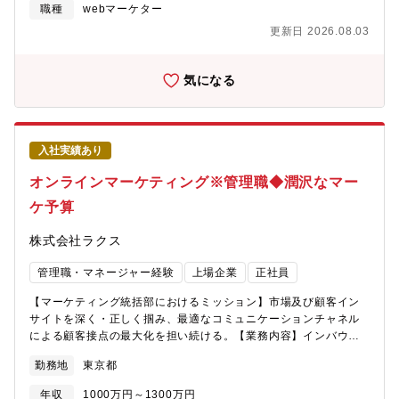
判断へシフトメディア戦略・媒体交渉：・Google等プラットフォ
の決裁責任者と共に事業横断で推進。2025年7月、ブランドマネ
職種
webマーケター
業方針にアンテナを高く張り、過去の実績やノウハウに縛られる
ーマーとの最先端メニュー導入交渉・検索広告に依存しない新チ
ジメント部 部長に就任。
更新日 2026.08.03
ことなく、常にアレンジしながら企画・実行ができる環境が整っ
ャネルの垂直立ち上げデータ基盤活用・分析：・BigQueryや
ています。■急拡大する組織の中核を担える同社の経理DXサービ
Claude Codeを用いた迅速な分析環境の構築・プライバシー要件
ス「Bill One」は、T2D3（※）をはるかに上回るスピードで成長
を考慮したデータ設計■横断施策・組織開発・予算アロケーショ
気になる
しています。その経験を生かし、Contract OneもPMFを達成し、
ン： 事業フェーズに合わせた全社予算の最適配分と、商流最適化
大きく急成長しています。プロダクトの成長に伴い組織も拡大す
による収益創出・組織リテラシー向上： 最新トレンドの社内共有
る中で、その中核を担える可能性があります。※T2D3とは...サー
と、事業部を跨いだ成功パターンの横展開■その他・全社横断のコ
ビスをスタートしてからの売上額が、前年を基準として毎年3倍・
ンテンツマーケティング（WP、LP等の制作ディレクション）・
3倍・2倍・2倍・2倍と上昇し、5年間で72倍の売り上げ成長を目
入社実績あり
BtoC顧客データを活用したセグメント別広告配信・プロモーショ
指すという意味。理想的なSaaSの成長モデルとされる。組織構成
ン企画【ポジションの魅力】・年間数十億円規模の広告予算を運
オンラインマーケティング※管理職◆潤沢なマー
Contract Oneに携わる組織には、エンジニアやセールスなどを含
用できるスケール感・戦略立案から実行・分析まで一気通貫で担
めて約180名程度が在籍しています。マーケティング部門は約10
ケ予算
える裁量・広告運用スキルを活かしつつ、分析・コンテンツ企画
名程度の組織です。
へ守備範囲を拡張できる環境・AI時代のトップランナーとして、
株式会社ラクス
全員に「Claude Max」のアカウントを付与。AIを「使う」側では
なく、AIを「組織に組み込む」側の経験は、今後の市場価値を決
管理職・マネージャー経験
上場企業
正社員
定づけます。・圧倒的な打席数。1つのプロダクトに縛られず、多
様なSaaSビジネスモデル（ストック型）の知見を短期間で吸収可
【マーケティング統括部におけるミッション】市場及び顧客イン
能です。
サイトを深く・正しく掴み、最適なコミュニケーションチャネル
による顧客接点の最大化を担い続ける。【業務内容】インバウン
ドマーケティングチームの課長として、プロモーション戦略の意
勤務地
東京都
思決定、予算管理、および組織・メンバーの育成・マネジメント
全般を担っていただきます。＜インバウンドマーケティングに関
年収
1000万円～1300万円