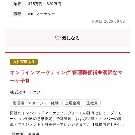
か」「どう改善するか」を考えるポジションです。将来的には、
ビスの開発から提案、提供、アフターフォローまで一気通貫で実
年収
375万円～620万円
企画立案や施策設計など、売上づくりに近い業務やプロジェクト
施しています。実際の現場でも、「顧客にとって最も良い提案は
リーダー、クリエイティブディレクターにもチャレンジできま
職種
webマーケター
何なのか」という点に拘っている為、顧客が望んでいないものを
す。■ 配信運用・設定LINEやメルマガを中心に、配信設定やスケ
創るようなことはありません。企画職として、どうすればお客様
更新日 2026.08.02
ジュール管理を行います。最初は既存チームのサポートとして、
に選ばれ、また選ばれ続けることができるかを考えながら企画が
設定や確認業務から担当します。■ テキスト作成・進行管理配信
できるやりがいのある環境です。【2】安定企業でマーケティン
テキストの作成補助や、進行管理を行います。表現の工夫という
気になる
グ・企画にチャレンジできる国内クラウドサービス企業におい
よりも、「誰に・何を・いつ届けるか」を重視します。■ 数値分
て、最大規模のARR(年間経常収益)/時価総額を誇る成長企業でプ
析・レポート作成配信後の開封率・クリック率などの数値を確認
ロダクト企画に携われます。安定した経営基盤の下で、プロダク
し、「なぜ結果が良かった／悪かったのか」を考え、改善ポイン
トの中長期戦略や、事業の重要な意思決定に関わるといったチャ
トを整理、その結果をお客様にレポーティングします。■ クライ
レンジができるため、事業成長と自身の成長を同時に実現できま
入社実績あり
アント対応慣れてきたタイミングで、お客様との打ち合わせや配
す。【3】成長を後押しする評価制度ラクスでは「思考力」「行動
信内容のすり合わせ・報告にも関わっていただきます。【身に付
オンラインマーケティング 管理職候補◆潤沢なマ
力」「人間関係力」「組織推進力」の4つが大きな評価項目となり
くスキル、経験】■ソーシャルマーケティング、CRM構築の知識
ます。上記4つの評価基準を理解し、しっかりと実践することで着
ーケ予算
Webサイト構築/運用部門、インターネットプロモーション部門、
実に昇給・昇格につながる仕組みです。業務効率・生産性を大事
ECワンストップサービス部門、コンタクトセンター部門とも連携
にしている会社ですので思考力を重視する部分もありますが、思
株式会社ラクス
する事がある為、ソーシャルメディア以外のデジタルマーケティ
考するだけではまだ足りません。自ら思考し計画→実行する中
ング全般に触れる機会があります。■企画力、提案力（プレゼンテ
で、社内の人間関係力を発揮し、誰にでも説明できる形で社内へ
管理職・マネージャー経験
上場企業
正社員
ーションスキル）■データ解析・分析スキル【配属部門について】
展開して組織推進をすることが必要となってきます。数字的な評
■CRM実践をLINE／デジタルコミュニケーションで支援従来のマ
価はもちろんですが、ビジネスパーソンとしてしっかりと成長す
同社のインバウンドマーケティングチームの課長として、プロモ
スマーケティングからOne to Oneマーケティングへと時代が移行
ることができる評価制度もラクスの特徴です。
ーション戦略の意思決定、予算管理、および組織・メンバーの育
する中で、本部門ではLINEやメルマガなどのデジタルチャネルを
成・マネジメント全般を担っていただきます。【職務内容】■イン
通じて、企業とユーザーとの継続的なコミュニケーション
バウンドマーケティングに関する業務戦略立案から実行、そして
（CRM）を支援しています。■ 大手・有名企業のプライム案件を
勤務地
東京都