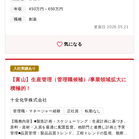
ル、そして面接でお伺いした希望を総合的に勘案して初期配属を
決定しますので、実験・解析・ドキュメント作成など、あなたの
年収
450万円～650万円
強みを最大限に発揮いただけます。■第1・2G（試製）・製造方法
確認実験・スケールアップ時の課題抽出・原因研究・プロセスの
職種
創薬
改良法検討と改善策提案・（スケールアップ現場での）製造法最
更新日 2026.05.21
適化支援■第3G（CMC）・原薬・中間体の製造ルートスカウティ
ング・製造法最適化（実験設計・理論検討）■第3G（申請デー
タ）・申請用データ取得・申請資料作成■新規技術G ・フロー合
気になる
成に特化した製造法/分析法の検討・フロー合成に特化した申請用
データ取得、申請資料作成【仕事の魅力】・業容拡大のフェーズ
のため、このタイミングでしか積めない経験値を得ることができ
る。・少数精鋭の組織で、高い影響力を持ち業務に臨むことがで
入社実績あり
きる。・医薬品原薬製造という社会貢献性の高いビジネスの発展
に貢献できる。・自身の研究スキルに合わせた案件で活躍でき
【富山】生産管理（管理職候補）/事業領域拡大に
る。【組織構成】・研究開発部：40名（課長（男性4名）、スタッ
積極的！
フ（男性31名、女性9名））＜内訳＞第1G（試製）：9名第
2G（試製）：8名第3G（CMC/申請データ）：13名新技術G：5名
十全化学株式会社
管理職・マネージャー経験
正社員
転勤なし
【職務内容】■製造計画・スケジューリング：生産計画に基づき、
原料・資材・人員を最適に配置監督。他部門と連携し計画と予実
管理■品質管理：製品品質トレンド、工程トレンドの監視、観察、