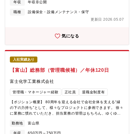
年収
年収非公開
予算策定■購入検討、実施■工事実施■コミッショニング、クオリフ
ィケーション■上記に伴う部門内外の関係者との交渉、社外関係者
職種
設備保全・設備メンテナンス・保守
と交渉★規模の大きいプロジェクトでは、プロジェクトメンバと
更新日 2026.05.07
してステークホルダから要件をヒアリングの上でエンジニアリン
グ会社などと原薬・バイオ製造設備、製剤・包装設備のF/S,
FEEDを行います。★設備計画が承認された際には、引き続き競争
気になる
入札の上でEPCを実施してコミッショニング、クオリフィケーシ
ョンを行いPQ以降の工程を技術/現場/保全部門へ引き継ぎます。
入社実績あり
【富山】総務部（管理職候補）／年休120日
富士化学工業株式会社
管理職・マネージャー経験
正社員
退職金制度有
【ポジション概要】 80周年を迎える会社で会社全体を支える“縁
の下の力持ち”として、様々なプロジェクトに参画できます。 徐々
に業務に慣れていただき、担当業務の管理はもちろん、ゆくゆく
は総務部長の補佐を担っていただきます。 【主な業務内容】 下記
勤務地
富山県
のいずれかを適性をみてご担当いただきます。 会社行事の企画・
立案・各種調整 全体会議の招集、議事録作成保管 安全衛生、社員
年収
650万円～750万円