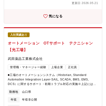
更新日 2026.05.21
気になる
入社実績あり
オートメーション OTサポート テクニシャン
【光工場】
武田薬品工業株式会社
管理職・マネージャー経験
上場企業
正社員
■工場のオートメーションシステム（Historian, Standard
Automation Integration Layer-SAIL, SCADA, BMS, EMS,
DCS）に関するサポート・初期トラブル対応の実施※上記には関
連システム（MES、Unique product identifier-UPI等）とのイン
勤務地
山口県
ターフェイスについての対応も含む。■バリデートされた状態が維
持されていることを確認するための周期的レビュー、逸脱調査サ
年収
年収非公開
ポート、CAPAの実行及び変更の実行サポート■医薬品製造のため