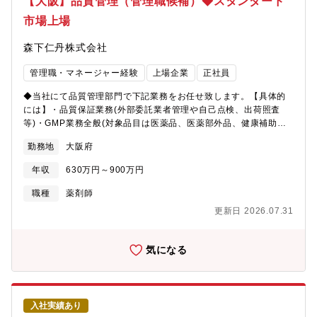
【大阪】品質管理（管理職候補）◆スタンダード
る方を求めています。【正規雇用労働者の中途採用比率】◇2022
築してきました。古くはビフィーナなどの健康食品に始まり、近
市場上場
年度 50％◇2023年度 71％◇2024年度 41％
年は化粧品向けにも独自のカプセル技術を応用するなど、新しい
「仁丹」ブランドを数多く生み出し続けています。中でも重要分
森下仁丹株式会社
野と位置付けているセルフメディケーションブランドの「メディ
ケア」シリーズでは、ドラッグストアを主な販路として新たな顧
管理職・マネージャー経験
上場企業
正社員
客層を今もなお開拓し続けています。
◆当社にて品質管理部門で下記業務をお任せ致します。【具体的
には】・品質保証業務(外部委託業者管理や自己点検、出荷照査
等)・GMP業務全般(対象品目は医薬品、医薬部外品、健康補助食
品)・行政当局等の監査対応・薬機法等の規制動向の把握、関連部
勤務地
大阪府
門との調整・原材料や医薬品、食品等の試験・分析業務(HPLC、
GC、FTIR、崩壊試験器等)■組織構成：正社員6名(男性2名・女性
年収
630万円～900万円
4名）で、平均年齢31.6歳の組織となります。新卒入社・中途入社
それぞれいらっしゃり、馴染みやすい環境です。【募集背景】医
職種
薬剤師
薬品の品質管理を強化する必要ための増員。健康食品の知見をお
更新日 2026.07.31
持ちの方は豊富であるものの、社内で専門的な医薬品知識を持つ
方が少ないため、医薬品に強い方を社外から採用し強化したく募
集します。【キャリアビジョン】入社後は適性に応じて専門課長
気になる
として入社いただいた後、ゆくゆくは部下を持って課長職を担っ
ていただくことを期待しています。【残業時間】20～30時間／月
■特徴：同社は創業130年で、老舗企業というイメージが根強いで
すが、実は「挑戦」が大好きな企業です。口中清涼剤「仁丹」で
入社実績あり
知名度を築きあげてきましたが、そこにとどまるのではなく、独