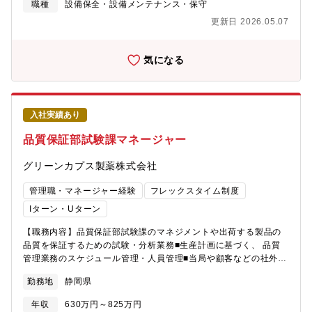
の変更管理に関する基礎概念を遵守し実行■システム関連の仕様、
職種
設備保全・設備メンテナンス・保守
SOPの制改訂をサポート■システムを最新に保つためソフトウェア
更新日 2026.05.07
のライフサイクル活動のサポート■オートメーションシステムの日
常点検、月例点検、自己点検■現地オートメーションシステムの他
システムとのインターフェースを含む初期トラブル対応■平日昼間
気になる
の現地対応ならびに夜間の電話対応■必要に応じた休日夜間の現地
対応■バリデートされた状態が維持されていることを確認するため
の周期的レビューの実施■逸脱発生時の調査作業■是正措置・予防
措置対応作業
入社実績あり
品質保証部試験課マネージャー
グリーンカプス製薬株式会社
管理職・マネージャー経験
フレックスタイム制度
Iターン・Uターン
【職務内容】品質保証部試験課のマネジメントや出荷する製品の
品質を保証するための試験・分析業務■生産計画に基づく、 品質
管理業務のスケジュール管理・人員管理■当局や顧客などの社外対
応(試験法の移管及び検討業務)■メンバーの育成指導(正社員7名、
勤務地
静岡県
契約社員2名、派遣社員4名)■その他:①～⑤の試験結果の照査、確
認、文書作成、①～④の適合判定①製剤出荷試験②原材料資材受
年収
630万円～825万円
け入れ試験③工場環境試験④試験移管の受け入れ洗浄法バリデー