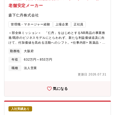
老舗安定メーカー
森下仁丹株式会社
管理職・マネージャー経験
上場企業
正社員
＜部全体ミッション＞ 「仁丹」をはじめとするNB商品の事業推
進/既存のビジネスモデルにとらわれず、新たな利益価値追及に向
けて、付加価値を高める活動へのシフト。<仕事内容> 医薬品・医
薬部外品・機能性表示食品等のリテール営業業務アカウントマネ
勤務地
大阪府
ジャーとして、代理店(卸し)を通じて、大手小売流通企業などを中
心としたクライアントに対する企画営業を担っていただきます。
年収
632万円～853万円
クライアントはBtoBtoCがメインで、信頼関係をしっかりと築い
ていただきます。 ・新規/既存クライアントの課題ヒアリングと案
職種
法人営業
件創出 ・オンオフ統合のマーケティング戦略/プロモーション企画
更新日 2026.07.31
・提案資料作成/プレゼンテーション/契約交渉 ・リテールメディ
ア等の施策運用やクリエイティブ制作のディレクション ＊クリエ
イティブ制作は社内戦略企画へ依頼 ・チームマネジメント、営業
気になる
プロセス標準化/組織開発＜入社後の研修＞ まずは先輩社員の同
行からスタートし、当社の仕事の流れや商品知識を身に付けてく
ださい。その後、既存取引先を引き継いでいきます。OJTがメイ
ンとなりますが、商品担当より1週間程度の知識習得研修を実施し
入社実績あり
ますのでご安心ください。＜入社後活動内容の一例＞ ・情報収