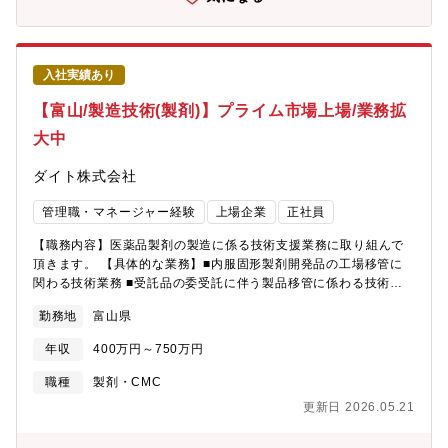
入社実績あり
【富山/製造技術(製剤)】プライム市場上場/業務拡
大中
ダイト株式会社
管理職・マネージャー経験
上場企業
正社員
【職務内容】医薬品製剤の製造に係る技術支援業務に取り組んで
頂きます。 【具体的な業務】■内服固形製剤開発品の工場移管に
関わる技術業務 ■受託品の委受託に伴う製品移管に係わる技術的
業務■製剤工場における品目安定生産のための技術諸課題対応業務
勤務地
富山県
■製剤工場における品質維持向上と合理化を目的とした製剤技術業
務 ■工程改善業務 【魅力】・国内品質管理基準よりも厳格な基準
年収
400万円～750万円
と言われる米国FDA基準に対応し、取引先からの信頼を獲得して
います。 ・製造ラインでの採用後、工程責任者や管理職への登用
職種
製剤・CMC
実績多数！キャリアアップの実現が可能な環境です。
更新日 2026.05.21