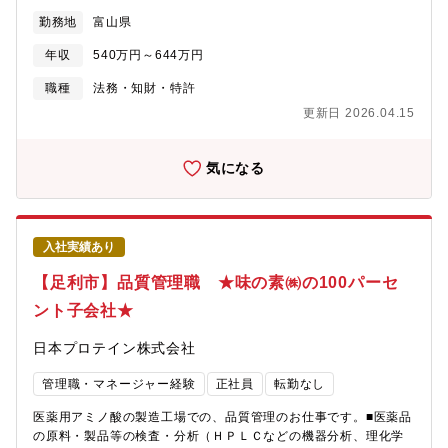
主総会等の事務、コンプライアンスに関する業務（社内アンケー
勤務地
富山県
トや社内研修企画等）、社内規程等の作成・更新■広報・その他：
社外向け広報対応（新聞社等への対応やプレスリリース文章の作
年収
540万円～644万円
成等）※マネージャー候補としてこれまでのご経験を当社で活か
し、ご活躍を期待しています。また、詳細な業務知識は、職務を
職種
法務・知財・特許
通じて習得していただきます。【組織構成】管理本部 総務部
更新日 2026.04.15
総務課
気になる
入社実績あり
【足利市】品質管理職 ★味の素㈱の100パーセ
ント子会社★
日本プロテイン株式会社
管理職・マネージャー経験
正社員
転勤なし
医薬用アミノ酸の製造工場での、品質管理のお仕事です。■医薬品
の原料・製品等の検査・分析（ＨＰＬＣなどの機器分析、理化学