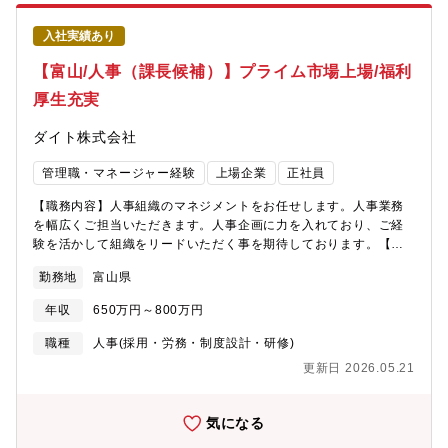
進捗管理と、広告宣伝／販促部門と連携したプロモーション設
計・調整■商品別の売上予測・実績モニタリング、商品PL管理、
入社実績あり
マーケティングKPIの設計・トラッキング■生産事業本部・信頼性
保証本部・外部サプライヤ等と協働し、工業化までのプロジェク
【富山/人事（課長候補）】プライム市場上場/福利
ト推進（PDCA運用、レビュー＆ラーニング） 【本ポジションの
厚生充実
魅力】・市場分析からブランド戦略、新商品企画、発売後の改善
まで、一連のマーケティングプロセスに一貫して携わることがで
ダイト株式会社
きます。・研究開発・製造・販売までを自社で担う製販一体の環
境のため、企画した商品が市場に届けられるまで主体的に関与で
管理職・マネージャー経験
上場企業
正社員
きます。・ドラッグストアや配置薬など多様な販売チャネルを持
つため、消費者ニーズを商品企画やブランド戦略に反映しやすい
【職務内容】人事組織のマネジメントをお任せします。人事業務
環境です。・商品PL管理やマーケティングKPIの運用を通じて、
を幅広くご担当いただきます。人事企画に力を入れており、ご経
ブランドの成長や事業成果に直結する経験を積むことができま
験を活かして組織をリードいただく事を期待しております。【具
す。・関連部門や外部パートナーと連携しながらプロジェクトを
体的には】■採用計画の立案・実施（新卒・中途）■社会保険・給
推進するため、マーケティングだけでなく事業推進力やプロジェ
勤務地
富山県
与計算・年末調整などの労務管理■人事評価制度の運用・改善■人
クトマネジメント力も身につけることができます。【求める人物
材育成計画・研修プログラムの企画■福利厚生制度の管理・改善■
像】・事実（データ）と仮説思考を往復し、企画を磨ける方・消
年収
650万円～800万円
職場環境改善施策の推進（働き方改革、メンタルヘルス対応）
費者起点で価値を考え、関係者を巻き込んで推進できる方・スピ
職種
人事(採用・労務・制度設計・研修)
ード感を持ちつつ、品質・規制・実現性の観点も踏まえて意思決
定できる方・部門横断でのコミュニケーションに強みがある方
更新日 2026.05.21
【報酬】■500-800万円■職位：主任・係長・課長※年収はご経験
を考慮し決定※時間外手当：全額支給 課長職で採用の場合は、
気になる
残業代は対象外となります■賞与：年2回（7月／12月） 【働き
方】・9:00～18:00（フレックスタイム制：コアタイム10:00～