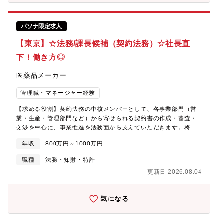
15:00）・平均残業時間 20H・在宅勤務可【定年について】・定
年：60歳・再雇用制度：あり 【会社概要】1930年に創業し、配
置薬事業を基盤に、医薬品の研究開発・製造・販売までを一貫し
パソナ限定求人
て手がける製販一体型の総合ヘルスケア企業です。現在はドラッ
【東京】☆法務/課長候補（契約法務）☆社長直
グストア事業、配置薬販売事業、医薬品製造事業、研究開発事
業、医療用医薬品販売事業を展開し、人々の健康を支える幅広い
下！働き方◎
サービスを提供しています。長年にわたり地域に密着した事業を
展開し、全国規模のネットワークを活かして安定した事業基盤を
医薬品メーカー
構築。研究から製造、販売までを自社で担う体制を強みに、新た
な分野への挑戦を続けながら、健康と医療の発展に貢献していま
管理職・マネージャー経験
す。会社情報・事業内容の詳細は、富士薬品公式サイトをご覧く
ださい。〈会社概要〉https://www.fujiyakuhin.co.jp/about/〈事
【求める役割】契約法務の中核メンバーとして、各事業部門（営
業詳細〉https://www.fujiyakuhin.co.jp/business/〈経営理念〉
業・生産・管理部門など）から寄せられる契約書の作成・審査・
https://www.fujiyakuhin.co.jp/about/
交渉を中心に、事業推進を法務面から支えていただきます。将来
的には、M&Aや業務提携などの戦略法務、法律相談対応、コンプ
年収
800万円～1000万円
ライアンス推進など、企業法務全般へ活躍の幅を広げていただく
ことを期待しています。 【業務内容】・各種契約書の作成・審
職種
法務・知財・特許
査・管理、及び契約締結の交渉・経営戦略の法的支援(M ＆A案件
更新日 2026.08.04
や業務提携等のプロジェクトを含む)・訴訟、係争事件の対応・社
内外のトラブルやクレーム事件の対応・コンプライアンスの推進
（社内研修の企画及び実施）・社内規定の整備（法対応等による
気になる
社内規定の改訂）・各部門や子会社・関連会社からの法律相談対
応・その他企業法務に関する業務 【組織構成】法務室は全16名体