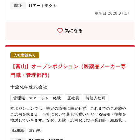
務課長を新たにお迎えすることになりました。 【本ポジションの
テクノロジーおよびデータ活用/アプリケーション開発手法の提
職種
ITアーキテクト
魅力】・平均残業時間が少なく、メリハリをもって働ける環境で
言・同社グループにおけるビジネスアーキテクチャの構想および
す。・業務は、チームでしっかりと分担しながら取り組む体制が
更新日 2026.07.17
推進とガバナンス *IT Service = IAM、Cyber Securityを除く、全
整っています。・法務部は社長直轄の部門であり、会社の重要な
IT Service（業務アプリ、開発、Datacenter、サービスデスク、
意思決定に関わるポジションです。・経営に非常に近い立場で、
ネットワーク等）【留意事項】・総合職採用のため、海外を含む
気になる
事業運営や戦略に触れながらキャリアを積むことができます。
全国転勤可能性有り・賃金に関しては、職歴・スキル等を総合的
【キャリアパス】ご入社後は、同じ職種の専門性を高めながら、
に勘案し決定
段階的に役職を上げていくキャリアパスを想定しています。将来
的にはマネジメントポジションへのステップアップも目指してい
ただける環境です。 【働き方】平均残業時間は月7.7時間程度と少
入社実績あり
なく、法務部門はそれ以下の水準となっています。メリハリのあ
【富山】オープンポジション（医薬品メーカー専
る働き方を重視しており、プライベートとの両立がしやすい環境
です。 【会社概要】当社は、「手当て」の文化を世界へ広げるこ
門職・管理部門）
とを使命に、経皮薬物送達システム（TDDS）の研究開発を強みと
する製薬メーカーです。世界トップクラスの貼付剤技術を活か
十全化学株式会社
し、消炎鎮痛外用剤に加え、認知症・統合失調症・パーキンソン
病など幅広い領域の医療用医薬品を開発・提供しています。ま
管理職・マネージャー経験
正社員
時短入社可
た、一般用医薬品（OTC）と医療用医薬品（Rx）の両分野で事業
を展開し、国内外の人々の健康に貢献しています。1937年の「サ
本ポジションでは、特定の職種に限定せず、これまでのご経験や
ロンパス」の輸出開始以来、海外事業を積極的に拡大し、現在で
ご志向を踏まえ、当社において最も活躍いただける職種・役割を
は50カ国以上で製品を展開。海外子会社による現地生産・供給体
検討していきます。なお、経験・志向および事業戦略・組織状況
制の構築や、米国・アジアを中心とした医療用医薬品のグローバ
を踏まえ、対話を通じて双方合意のもと決定します。事業拡大・
勤務地
富山県
ル展開を進めるなど、日本発の貼付剤技術を世界へ発信し続けて
組織強化を進める中で、多様な専門性や知見を取り入れながら、
います。
組織全体の力を高めていきたいと考えています。これまでのご経