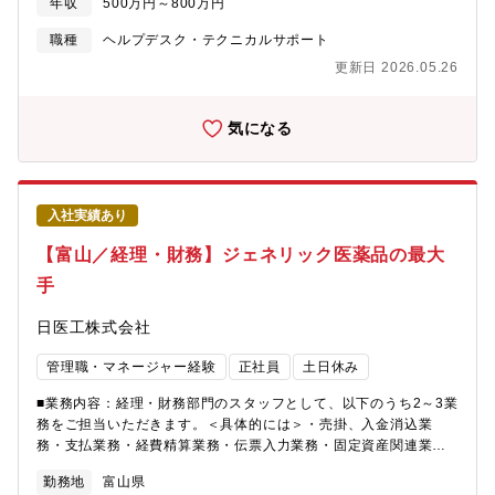
年収
500万円～800万円
験を活かしつつ、新たな領域にも挑戦し、会社とともに成長して
いきたい方を歓迎します。【想定領域】■技術系：医薬・化学業界
職種
ヘルプデスク・テクニカルサポート
での品質管理／品質保証／生産技術／設備・環境安全／購買／
更新日 2026.05.26
GMP関連などの業務■バックオフィス系：企画／データ分析／事
業開発／社内SE／労務などのコーポレート領域の業務※経験・志
向 × 事業戦略 × 組織状況を踏まえ、対話を通じて双方合意のもと
気になる
決定します。【仕事の魅力】・経験・志向に応じて役割を決定す
るため、これまでのキャリアを活かしながら新たな領域にも挑戦
できる・医薬品原薬の受託製造という専門性の高い事業を通じ
て、社会貢献性の高い仕事に携われる・事業拡大フェーズにあ
入社実績あり
り、組織づくりや業務改善にも主体的に関われる環境・職種にと
らわれずキャリアの幅を広げられる
【富山／経理・財務】ジェネリック医薬品の最大
手
日医工株式会社
管理職・マネージャー経験
正社員
土日休み
■業務内容：経理・財務部門のスタッフとして、以下のうち2～3業
務をご担当いただきます。＜具体的には＞・売掛、入金消込業
務・支払業務・経費精算業務・伝票入力業務・固定資産関連業
務・資金繰り関連業務■当社について：創立以来、経済性に優れた
勤務地
富山県
品質の高い医療用医薬品の製造販売を続けてきたジェネリック医