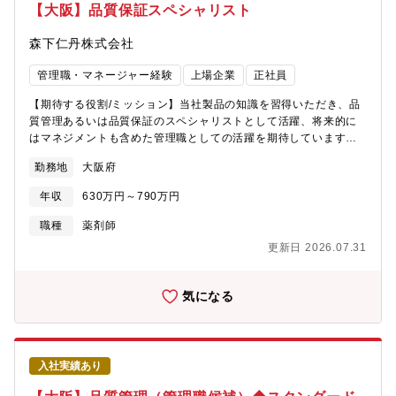
集、仮説立案：ヒアリングから課題の本質を捉え、施策に向けた
【大阪】品質保証スペシャリスト
仮説立案 ・調査分析：仮説をもとに、現状課題の調査や過去施
策、競合分析 ・企画提案：施策の目的や期待する成果、具体的
森下仁丹株式会社
な施策内容を盛り込み実行プラン提案 ・プロジェクト管理：
PDCAを回し、KPI達成に向けて継続的なアクションを続ける＜1
管理職・マネージャー経験
上場企業
正社員
日の動き(例)＞ 部内MT/分析や企画提案資料作成/代理店との事前
商談/クライアントへの提案・プロジェクトへの情報共有等＜業務
【期待する役割/ミッション】当社製品の知識を習得いただき、品
の特徴・魅力＞ 取り扱う商品はロングセラー口中清涼剤『仁丹』
質管理あるいは品質保証のスペシャリストとして活躍、将来的に
や医薬品・健康?品・サプリメント等。ドラッグストアや代理店な
はマネジメントも含めた管理職としての活躍を期待しています。
どの既存取引先に対して、商品説明やバイヤーとの交渉、売場の
【具体的には】(1)医薬品等製造販売業におけるGQP関連業務(2)
勤務地
大阪府
セッティングなどをお任せします。商品にしっかり向き合ってほ
国内外、医薬品等製造所への管理、監督（委託工場の監査、改善
しいのでノルマはありません。飛び込みやテレアポもありませ
指導等）(3)医療用医薬品承認書と製造実態の点検業務（試験デー
年収
630万円～790万円
ん。＜将来のキャリアパス＞ 当社は社歴や年齢に関係なくしっ
タ監査等含む）(4)各製品（医療用医薬品、機能性表示食品、食品
かりと評価制度を運用しています。部門の中途入社は半数以上で
等）について、品質に問題がないことを確認する業務（製品開発
職種
薬剤師
経験が浅い人も十分に活躍していけるフィールドがあります。今
時に各開発ステップでの製品レビュー審査業務）【組織構成】正
更新日 2026.07.31
後の当社を支えてくれる管理職としてぜひ活躍してください。＜
社員7名（男性3名、女性4名）、派遣社員1名【働き方】■年間休
自社ブランドの魅力を伝えるやりがい＞ 当社が?番?切にしてい
日126日■平均残業時間月15時間程度■時間単位の看護休暇（有
ることは『商品に愛情を持つこと』。商品の良さを伝え、お客様
給・子ども1人につき年5日まで:その他規定あり）【教育制度・資
気になる
の利益をしっかりと追及しています。得意先とのやり取りを通じ
格補助補足】■新入社員研修■OJT■若手社員研修■中堅社員研修■
て、市場のダイナミックな動きを体感し、そのうねりの中で当社
リーダー研修■次期管理職研修■管理職研修■資格取得全額補助制度
製品をPRし、採用につなげることで大きな達成感を味わうことが
■通信教育半額補助制度【特徴】同社は創業130年で、老舗企業と
できます。【募集背景】■現在部門営業メンバーのマネジメントや
いうイメージが根強いですが、実は「挑戦」が大好きな企業で
入社実績あり
育成を副部長が担っている状況です。今回の採用を通して、管理
す。口中清涼剤「仁丹」で知名度を築きあげてきましたが、そこ
職候補として近い将来にメンバーマネジメントを担っていただけ
にとどまるのではなく、独自のブランドの上に新たな収入源を構