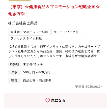
【東京】☆健康食品＆プロモーション戦略企画☆
働き方◎
株式会社富士薬品
管理職・マネージャー経験
リモートワーク可
フレックスタイム制度
【求める役割】市場・顧客インサイトに基づき、カテゴリー・ブ
ランド戦略の立案から商品企画・開発、発売後の改善までを一貫
して推進していただくポジションです。市場分析や消費者調査を
もとに事業課題を設定し、新商品の企画開発や既存商品の価値向
勤務地
東京都 埼玉県
上をリードするとともに、関連部門や外部パートナーと連携しな
がら工業化・発売までのプロジェクトを推進していただきます。
年収
500万円～800万円
また、売上や収益性を意識した商品PL管理やマーケティングKPI
の運用を通じて、ブランドの持続的な成長に貢献していただくこ
職種
商品企画・商品開発
とを期待しています。 【業務内容】■市場・競合・自社分析およ
更新日 2026.08.04
び消費者・顧客調査に基づく、インサイトの抽出・課題設定■カテ
ゴリー／ブランド戦略の立案（STP、参入領域・ポートフォリオ
設計）および価格戦略の策定・実行■新商品・RN品の企画開発
気になる
（コンセプト開発、製品仕様、パッケージ開発、原価低減検討）
および既存商品の改善・ライフサイクル管理■発売プランの策定・