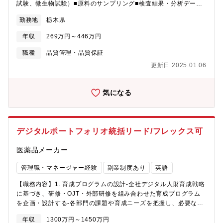
試験、微生物試験）■原料のサンプリング■検査結果・分析データ
の記録（ＰＣ入力あり）■保存安定性試験、製造環境試験、分析バ
勤務地
栃木県
リデーション■手順書の作成・改訂、逸脱、変更管理、設備更新な
ど■その他 付随業務＊フォークリフト運転技能者など、会社が認
年収
269万円～446万円
める公的資格取得に対して、入社後に費用支援制度あり。
職種
品質管理・品質保証
更新日 2025.01.06
気になる
デジタルポートフォリオ統括リード/フレックス可
医薬品メーカー
管理職・マネージャー経験
副業制度あり
英語
【職務内容】1. 育成プログラムの設計-全社デジタル人財育成戦略
に基づき、研修・OJT・外部研修を組み合わせた育成プログラム
を企画・設計する-各部門の課題や育成ニーズを把握し、必要なデ
ジタルスキルを身につけられる育成体系を構築する-社内外の先進
年収
1300万円～1450万円
事例を取り入れながら、より効果の高い育成プログラムへ継続的