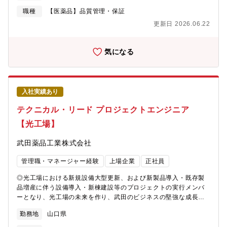
ション⑤SOP・GMP 文章の作成⑥海外(アメリカ・EU)GMP対応
職種
【医薬品】品質管理・保証
の準備【採用背景】メンバークラスを積極採用しておりますが、
更新日 2026.06.22
海外市場への進出を視野に入れた組織強化のために外部から優秀
な方をマネージャークラスとしてお招きしたいと考えています。
【同社について】ジェネリック医薬品のリーディングカンパニー
気になる
である大手薬品会社のグループ企業として、2016年に誕生しまし
た。「飲みやすく」、 「扱いやすく」 といった医薬品に対する患
者様の細かいニーズに応えた製品を製造するために設立いたしま
した。今後は、主に医薬品メーカーの受託を受け、医療現場に医
入社実績あり
薬品を提供していきます。2020年に工場・設備を新設し、「健康
経営優良法人(中小規模法人部門)」認定を受けており、 キャリア
テクニカル・リード プロジェクトエンジニア
構築と長期的に安心して働ける職場環境には自信がございます。
【光工場】
【期待すること】品質保証部試験課の責任者として部署の管理と
育成を期待します。 生産計画に基づくスケジュール管理とメンバ
武田薬品工業株式会社
ー指導。 その他当局などとの社外対応などマネージャーとして組
織を束ねていくことを期待します。【富士宮市/ジェネリック×カ
管理職・マネージャー経験
上場企業
正社員
プセルに強み】★製薬会社における品質管理 (QC) マネージャー/
★新生産ライン導入プロジェクト★海外GMP対応プロジェクト
◎光工場における新規設備大型更新、および新製品導入・既存製
【アピールポイント】Uターン・Iターン歓迎管理職・マネージャ
品増産に伴う設備導入・新棟建設等のプロジェクトの実行メンバ
ー完全土日休み
ーとなり、光工場の未来を作り、武田のビジネスの堅強な成長を
直接支える業務です。主に、医薬品製造設備(原薬、バイオ、製
勤務地
山口県
剤、包装など)の導入や改造のプロジェクトの担当者として以下の
業務に従事いただきます。【具体的には・・】■設備仕様の検討■