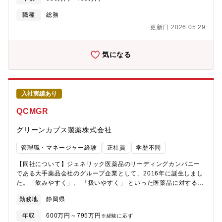
の健康促進、保安計画に関する業務 福利厚生、保険関連業務 サス
テナビリティに関する推進業務取纏め 保有資産（動産・不動産）
職種
総務
管理、保全に関する業務 所轄官庁・外部組織との関係管理 諸規則
更新日 2026.05.29
の制定・改版と運用、文書管理に関する業務 株主管理、定款、取
締役の登記に関する業務 部下のマネジメント・育成支援
気になる
入社実績あり
QCMGR
グリーンカプス製薬株式会社
管理職・マネージャー経験
正社員
学歴不問
【同社について】ジェネリック医薬品のリーディングカンパニー
である大手薬品会社のグループ企業として、2016年に誕生しまし
た。「飲みやすく」、 「扱いやすく」 といった医薬品に対する患
者様の細かいニーズに応えた製品を製造するために設立いたしま
勤務地
静岡県
した。今後は、主に医薬品メーカーの受託を受け、医療現場に医
薬品を提供していきます。2020年に工場・設備を新設し、「健康
年収
600万円～795万円
※経験に応ず
経営優良法人2021 (中小規模法人部門)」(本格稼働以来、3年連続)