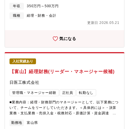
薬品メーカーです。当社が製造販売している医療用医薬品は多く
年収
350万円～500万円
の患者様に服用されており、日本の医療に貢献してます。2023年
からは、新たな経営体制の元で、安心して服用していただける医
職種
経理・財務・会計
薬品を、安定的に供給していくことを使命に、適正価格で高品質
更新日 2026.05.21
の製品を安定供給できる体制を構築しています。■ジェネリック医
薬品について：ジェネリック医薬品は病院・診療所で処方される
医療用の薬で、先発医薬品と同じ有効成分を含み、有効性・安全
気になる
性、品質が同等であると国から認められたものです。医療費の増
加を抑える手段のひとつとして、価格の安いジェネリック医薬品
が注目されています。
入社実績あり
【富山】経理財務(リーダー・マネージャー候補)
日医工株式会社
管理職・マネージャー経験
正社員
転勤なし
■業務内容：経理・財務部門のマネージャーとして、以下業務につ
いて、チームをリードしていただきます。＜具体的には＞・決算
業務・支払業務・売掛入金・税務対応・原価計算・資金調達 な
ど■当社について：創立以来、経済性に優れた品質の高い医療用医
勤務地
富山県
薬品の製造販売を続けてきたジェネリック医薬品メーカーです。