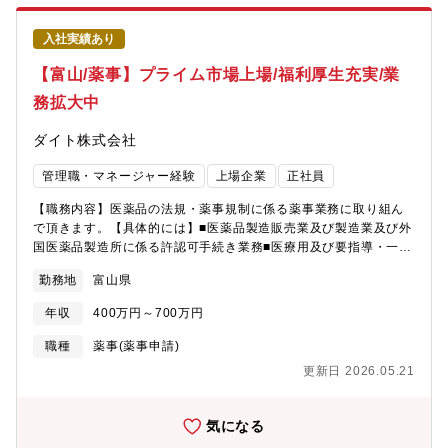
制で、配属予定の法務契約チームは課長兼部長を含む4名で構成さ
れています。メンバー3名はいずれも30歳前後で、新卒入社後に
入社実績あり
MRから法務部門へ異動し、契約法務を担当しています。現在、知
財機能は調査チームと統合されており、法務室全体で連携しなが
【富山/薬事】プライム市場上場/福利厚生充実/業
ら業務を推進しています。課長としてご入社いただく場合は、部
長業務の引継ぎを視野に入れており、マネジメントを担う課長職
務拡大中
または専門職課長のいずれかを、ご経験や適性を踏まえて決定し
ます。現時点では部下を持たない可能性もありますが、営業部門
ダイト株式会社
から生産部門まで幅広い事業部門の契約法務を担当いただくほ
か、将来的にはM&Aなどの戦略法務にも携わっていただくことを
管理職・マネージャー経験
上場企業
正社員
期待しています。【募集背景】当社はグローバル展開やM&Aをは
【職務内容】医薬品の法規・薬事規制に係る薬事業務に取り組ん
じめとする新たな事業領域への挑戦を一層加速しており、企業法
で頂きます。【具体的には】■医薬品製造販売業及び製造業及び外
務の重要性と役割がこれまで以上に高まっています。これに伴
国医薬品製造所に係る許認可手続き業務■医療用及び要指導・一般
い、法務部門が関与できるフィールドは大きく拡大しており、戦
用医薬品の製造販売承認内容変更に関する文書の作成■原薬のMF
略パートナーとしてビジネスをリードする機会が増えています。
勤務地
富山県
登録、変更登録申請書及び軽微変更書等の薬事文書の作成■薬事承
こうした前向きな事業成長を支え、さらに力強く推進していくた
認申請に必要な申請書類の作成及び確認■承認事項一部変更申請の
め、即戦力として幅広い企業法務業務をリードいただける企業法
年収
400万円～700万円
照会回答書作成/承認事項軽微変更届書の確認■薬事承認に係る
務課長を新たにお迎えすることになりました。 【本ポジションの
GMP/QMS調査関係資料の確認・照会回答書の作成及び確認
魅力】・平均残業時間が少なく、メリハリをもって働ける環境で
職種
薬事(薬事申請)
■GMP/QMS調査に係る審査当局からの照会回答書作成及び確認■
す。・業務は、チームでしっかりと分担しながら取り組む体制が
更新日 2026.05.21
各種特許調査
整っています。・法務部は社長直轄の部門であり、会社の重要な
意思決定に関わるポジションです。・経営に非常に近い立場で、
事業運営や戦略に触れながらキャリアを積むことができます。
気になる
【キャリアパス】ご入社後は、同じ職種の専門性を高めながら、