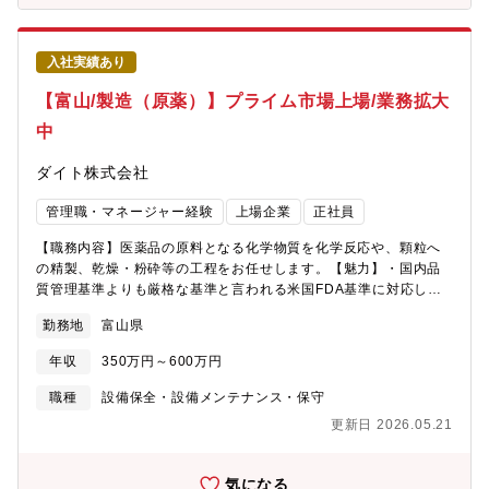
段階的に役職を上げていくキャリアパスを想定しています。将来
的にはマネジメントポジションへのステップアップも目指してい
ただける環境です。 【働き方】平均残業時間は月7.7時間程度と少
入社実績あり
なく、法務部門はそれ以下の水準となっています。メリハリのあ
る働き方を重視しており、プライベートとの両立がしやすい環境
【富山/製造（原薬）】プライム市場上場/業務拡大
です。 【会社概要】当社は、「手当て」の文化を世界へ広げるこ
中
とを使命に、経皮薬物送達システム（TDDS）の研究開発を強みと
する製薬メーカーです。世界トップクラスの貼付剤技術を活か
ダイト株式会社
し、消炎鎮痛外用剤に加え、認知症・統合失調症・パーキンソン
病など幅広い領域の医療用医薬品を開発・提供しています。ま
管理職・マネージャー経験
上場企業
正社員
た、一般用医薬品（OTC）と医療用医薬品（Rx）の両分野で事業
を展開し、国内外の人々の健康に貢献しています。1937年の「サ
【職務内容】医薬品の原料となる化学物質を化学反応や、顆粒へ
ロンパス」の輸出開始以来、海外事業を積極的に拡大し、現在で
の精製、乾燥・粉砕等の工程をお任せします。【魅力】・国内品
は50カ国以上で製品を展開。海外子会社による現地生産・供給体
質管理基準よりも厳格な基準と言われる米国FDA基準に対応し、
制の構築や、米国・アジアを中心とした医療用医薬品のグローバ
取引先からの信頼を獲得しています。 ・製造ラインでの採用後、
ル展開を進めるなど、日本発の貼付剤技術を世界へ発信し続けて
勤務地
富山県
工程責任者や管理職への登用実績多数！キャリアアップの実現が
います。
可能な環境です。※ご経験に応じて本社工場での勤務を打診させ
年収
350万円～600万円
ていただく場合がございます。
職種
設備保全・設備メンテナンス・保守
更新日 2026.05.21
気になる