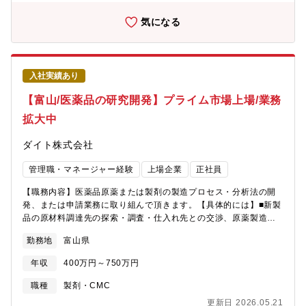
気になる
入社実績あり
【富山/医薬品の研究開発】プライム市場上場/業務
拡大中
ダイト株式会社
管理職・マネージャー経験
上場企業
正社員
【職務内容】医薬品原薬または製剤の製造プロセス・分析法の開
発、または申請業務に取り組んで頂きます。【具体的には】■新製
品の原材料調達先の探索・調査・仕入れ先との交渉、原薬製造方
法の研究開発、工業化プロセスのデータ取得、実生産スケールで
勤務地
富山県
の試作等■新製品の製剤処方、製造方法の研究開発、工業化プロセ
スのデータ取得、治験管理業務、実生産スケールでの試作等■新製
年収
400万円～750万円
品の原材料の受け入れ試験法、工程管理試験、製品の規格及び試
験法の研究開発、分析法バリデーション、申請データの取得等■新
職種
製剤・CMC
規開発品の申請資料の作成、審査当局からの照会対応、新規市場
更新日 2026.05.21