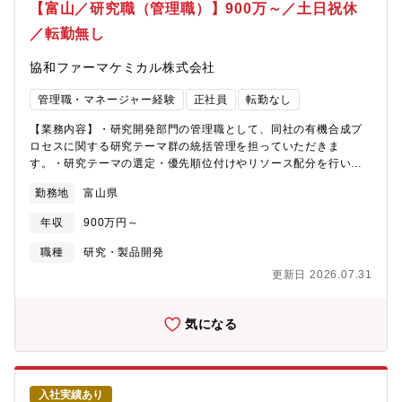
ンドを数多く生み出し続けています。中でも重要分野と位置付け
【富山／研究職（管理職）】900万～／土日祝休
ているセルフメディケーションブランドの「メディケア」シリー
／転勤無し
ズでは、ドラッグストアを主な販路として新たな顧客層を今もな
お開拓し続けています。＜教育制度・資格補助補足＞■新入社員研
協和ファーマケミカル株式会社
修■OJT■若手社員研修■中堅社員研修■リーダー研修■次期管理職
研修■管理職研修■資格取得全額補助制度■通信教育半額補助制度＜
管理職・マネージャー経験
正社員
転勤なし
その他補足＞■ノー残業デーあり（水・金）■勤務間インターバル
休暇制度あり■時間単位の看護休暇（有給・子ども1人につき年5日
【業務内容】・研究開発部門の管理職として、同社の有機合成プ
まで:その他規定あり）
ロセスに関する研究テーマ群の統括管理を担っていただきま
す。・研究テーマの選定・優先順位付けやリソース配分を行い、
研究開発が計画的かつ効率的に進むよう管理します。・また、委
勤務地
富山県
託先や関係部門との技術的な折衝においては方針決定および調整
を行います。加えて、部下の育成・評価を通じて、研究組織全体
年収
900万円～
のレベル向上に責任を持っていただきます。
職種
研究・製品開発
更新日 2026.07.31
気になる
入社実績あり