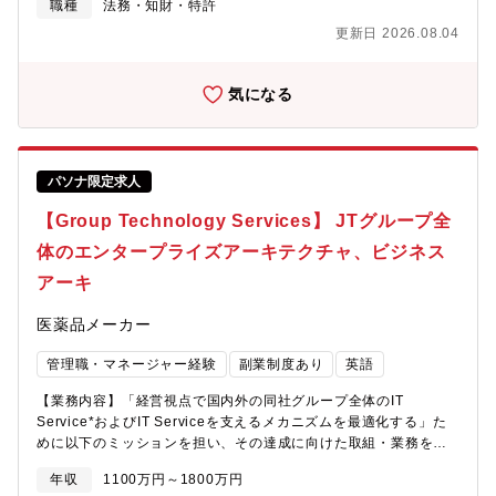
職種
法務・知財・特許
査・管理、及び契約締結の交渉・経営戦略の法的支援(M ＆A案件
更新日 2026.08.04
や業務提携等のプロジェクトを含む)・訴訟、係争事件の対応・社
内外のトラブルやクレーム事件の対応・コンプライアンスの推進
（社内研修の企画及び実施）・社内規定の整備（法対応等による
気になる
社内規定の改訂）・各部門や子会社・関連会社からの法律相談対
応・その他企業法務に関する業務 【組織構成】法務室は全16名体
制で、配属予定の法務契約チームは課長兼部長を含む4名で構成さ
れています。メンバー3名はいずれも30歳前後で、新卒入社後に
パソナ限定求人
MRから法務部門へ異動し、契約法務を担当しています。現在、知
財機能は調査チームと統合されており、法務室全体で連携しなが
【Group Technology Services】 JTグループ全
ら業務を推進しています。課長としてご入社いただく場合は、部
長業務の引継ぎを視野に入れており、マネジメントを担う課長職
体のエンタープライズアーキテクチャ、ビジネス
または専門職課長のいずれかを、ご経験や適性を踏まえて決定し
アーキ
ます。現時点では部下を持たない可能性もありますが、営業部門
から生産部門まで幅広い事業部門の契約法務を担当いただくほ
医薬品メーカー
か、将来的にはM&Aなどの戦略法務にも携わっていただくことを
期待しています。【募集背景】当社はグローバル展開やM&Aをは
管理職・マネージャー経験
副業制度あり
英語
じめとする新たな事業領域への挑戦を一層加速しており、企業法
務の重要性と役割がこれまで以上に高まっています。これに伴
【業務内容】「経営視点で国内外の同社グループ全体のIT
い、法務部門が関与できるフィールドは大きく拡大しており、戦
Service*およびIT Serviceを支えるメカニズムを最適化する」た
略パートナーとしてビジネスをリードする機会が増えています。
めに以下のミッションを担い、その達成に向けた取組・業務を統
こうした前向きな事業成長を支え、さらに力強く推進していくた
括する・同社グループにおけるエンタープライズアーキテクチャ
め、即戦力として幅広い企業法務業務をリードいただける企業法
年収
1100万円～1800万円
の構想および推進とガバナンス・同社グループに対して効果的な