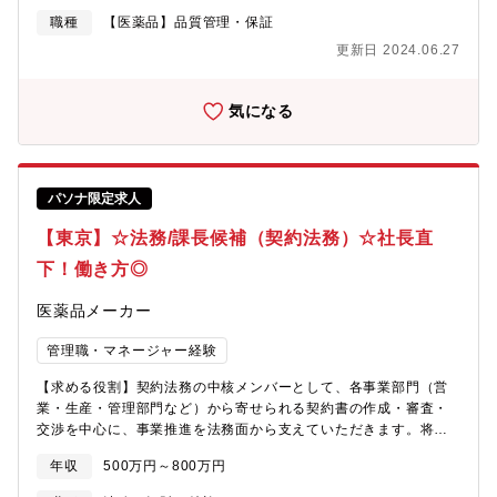
認定を受けており、 キャリア構築と長期的に安心して働ける職場
職種
【医薬品】品質管理・保証
環境には自信がございます。【採用背景】新規の生産案件を多く
更新日 2024.06.27
いただいております。メンバークラスを積極採用しております
が、組織強化のために外部から優秀な方をマネージャークラスと
してお招きしたいと考えています。【業務内容】品質管理部のマ
気になる
ネジメントや出荷する製品の品質を保証するための試験・分析業
務■生産計画に基づく、 品質管理業務のスケジュール管理・人員
管理■当局や顧客などの社外対応（試験法の移管及び検討業務医）
■メンバー（5名）の育成指導■その他：①～⑤の試験結果の照査、
パソナ限定求人
確認、文書作成、①～④の適合判定①製剤出荷試験②原材料資材
受け入れ試験③工場環境試験④試験移管の受け入れ洗浄法バリデ
【東京】☆法務/課長候補（契約法務）☆社長直
ーション⑤SOP・GMP 文章の作成【期待すること】品質管理部の
下！働き方◎
責任者として部署の管理と育成を期待します。 生産計画に基づく
スケジュール管理とメンバー指導。 その他当局などとの社外対応
医薬品メーカー
などマネージャーとして組織を束ねていくことを期待します。
管理職・マネージャー経験
【求める役割】契約法務の中核メンバーとして、各事業部門（営
業・生産・管理部門など）から寄せられる契約書の作成・審査・
交渉を中心に、事業推進を法務面から支えていただきます。将来
的には、M&Aや業務提携などの戦略法務、法律相談対応、コンプ
年収
500万円～800万円
ライアンス推進など、企業法務全般へ活躍の幅を広げていただく
ことを期待しています。 【業務内容】・各種契約書の作成・審