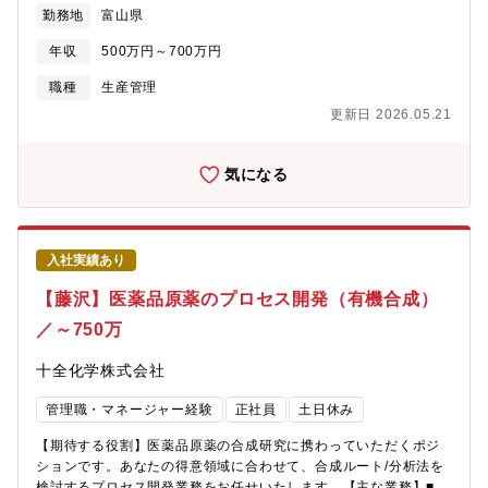
解析、調整業務 ・改善活動：生産性向上等の改善活動、経営層と
勤務地
富山県
現場の橋渡し役として部門方針の推進■工場管理：設備機器管理、
各種記録管理、労務安全管理■チームマネジメント：現場スタッフ
年収
500万円～700万円
への指導・教育、協働体制の構築【募集背景】医薬品業界は今、
グローバル化とAIの進展により、スピードと柔軟性が求められて
職種
生産管理
います。私たちは大手製薬メーカーと共に、従来の大量生産型か
更新日 2026.05.21
ら多品種少量・短期生産型へと大きな転換を進めています。この
変革を支えていただく仲間を募集し、製造工程全体をリードし、
現場の品質・安全・効率を実現したいと考えております。仲間の
気になる
知見と十全化学が持つ強みを活かし、新しい製造現場を一緒に作
りたいと考えております。【魅力】・社会貢献性の高さ：あなた
の仕事が、世界中の患者さんの健康を支えます！・成長できる環
境：業界変革期における新しい挑戦！・安定性とやりがい：大手
入社実績あり
製薬メーカーとの強固なパートナーシップを感じることができま
す！【キャリア・教育】医薬品製造は特殊性がありますが、GMP
【藤沢】医薬品原薬のプロセス開発（有機合成）
や工程管理の知識は入社後に段階的に習得可能です。OJT・OFF-
／～750万
JTを通じて、「化学プラント管理＋医薬品製造管理の専門性」と
いう市場価値の高いキャリアを築けます。
十全化学株式会社
管理職・マネージャー経験
正社員
土日休み
【期待する役割】医薬品原薬の合成研究に携わっていただくポジ
ションです。あなたの得意領域に合わせて、合成ルート/分析法を
検討するプロセス開発業務をお任せいたします。【主な業務】■原