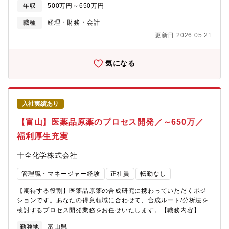
当社が製造販売している医療用医薬品は多くの患者様に服用され
年収
500万円～650万円
ており、日本の医療に貢献してます。2023年からは、新たな経営
体制の元で、安心して服用していただける医薬品を、安定的に供
職種
経理・財務・会計
給していくことを使命に、適正価格で高品質の製品を安定供給で
更新日 2026.05.21
きる体制を構築しています。■ジェネリック医薬品について：ジェ
ネリック医薬品は病院・診療所で処方される医療用の薬で、先発
医薬品と同じ有効成分を含み、有効性・安全性、品質が同等であ
気になる
ると国から認められたものです。医療費の増加を抑える手段のひ
とつとして、価格の安いジェネリック医薬品が注目されていま
す。
入社実績あり
【富山】医薬品原薬のプロセス開発／～650万／
福利厚生充実
十全化学株式会社
管理職・マネージャー経験
正社員
転勤なし
【期待する役割】医薬品原薬の合成研究に携わっていただくポジ
ションです。あなたの得意領域に合わせて、合成ルート/分析法を
検討するプロセス開発業務をお任せいたします。【職務内容】当
社では、以下のような業務を担当いただきます。ご経験やスキ
勤務地
富山県