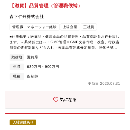
自のブランドの上に新たな収入源を構築してきました。古くはビ
【滋賀】品質管理（管理職候補）
フィーナなどの健康食品に始まり、近年は化粧品向けにも独自の
カプセル技術を応用するなど、新しい「仁丹」ブランドを数多く
森下仁丹株式会社
生み出し続けています。中でも重要分野と位置付けているセルフ
メディケーションブランドの「メディケア」シリーズでは、ドラ
管理職・マネージャー経験
上場企業
正社員
ッグストアを主な販路として新たな顧客層を今もなお開拓し続け
ています。【通勤について】※専用バスがあります。送迎バスは
■仕事概要：医薬品・健康食品の品質管理・品質保証をお任せ致し
20時まで。それを過ぎる場合は京阪バスを利用いただきます。京
ます。～具体的には～・GMP管理※GMP文書作成・改定、行政当
阪バス「森下仁丹前」のバスは1時間に1回程度、その時間に合わ
局等の査察対応なども含む・医薬品有効成分定量等、理化学試験
せて会社を出る方もいらっしゃいます。基本的には上記時間まで
※使用分析装置：HPLC・GC・UV・カールフィッシャー・FTIR
勤務地
滋賀県
には退社されています。歩いて少し下れば別の京阪バス停もござ
など・医薬品原料試験※日本薬局方に基づいた理化学試験・プロ
います。＜教育制度・資格補助補足＞■新入社員研修■OJT■若手社
セスバリデーション、変更時の再バリデーション・機器キャリブ
年収
630万円～900万円
員研修■中堅社員研修■リーダー研修■次期管理職研修■管理職研修
レーション・微生物試験【組織構成】正社員11名（男性5名・女性
■資格取得全額補助制度■通信教育半額補助制度＜その他補足＞■ノ
6名）、アルバイト3名、派遣社員2名、平均年齢37.2歳の組織と
職種
薬剤師
ー残業デーあり（水・金）■勤務間インターバル休暇制度あり■時
なります。新卒入社・中途入社それぞれ在籍しており、馴染みや
更新日 2026.07.31
間単位の看護休暇（有給・子ども1人につき年5日まで:その他規定
すい環境です。■働き方の特徴：・年間休日126日とメリハリを付
あり）
けながら働くことができます。・長期休暇も取得しやすい環境が
整っています。■特徴：同社は創業130年で、老舗企業というイメ
気になる
ージが根強いですが、実は「挑戦」が大好きな企業です。口中清
涼剤「仁丹」で知名度を築きあげてきましたが、そこにとどまる
のではなく、独自のブランドの上に新たな収入源を構築してきま
した。古くはビフィーナなどの健康食品に始まり、近年は工業向
入社実績あり
けにも独自のカプセル技術を応用するなど、新しい「仁丹」ブラ