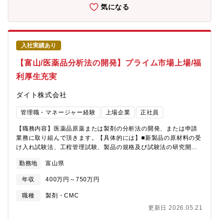
気になる
入社実績あり
【富山/医薬品分析法の開発】プライム市場上場/福
利厚生充実
ダイト株式会社
管理職・マネージャー経験
上場企業
正社員
【職務内容】医薬品原薬または製剤の分析法の開発、または申請
業務に取り組んで頂きます。【具体的には】■新製品の原材料の受
け入れ試験法、工程管理試験、製品の規格及び試験法の研究開
発、分析法バリデーション、申請データの取得等■新規開発品の申
勤務地
富山県
請資料の作成、審査当局からの照会対応、新規市場（海外）への
許認可関連の推進業務、研究開発全般の推進業務・庶務業務
年収
400万円～750万円
職種
製剤・CMC
更新日 2026.05.21