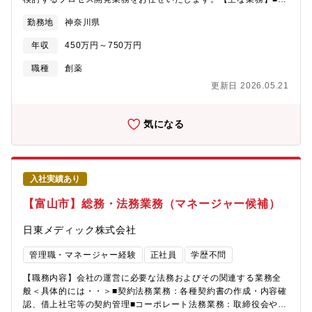
薬・中間体の製造ルートスカウティング■原薬・中間体の製造法最
勤務地
神奈川県
適化■申請用データ取得、申請資料作成■製造方法確認実験■スケー
ルアップ時の課題抽出/原因研究■プロセスの改良法検討と改善策
年収
450万円～750万円
を提案【魅力】・業容拡大のフェーズのため、このタイミングで
しか積めない経験値を得ることができる。・少数精鋭の組織で、
職種
創薬
高い影響力を持ち業務に臨むことができる。・医薬品原薬製造と
更新日 2026.05.21
いう社会貢献性の高いビジネスの発展に貢献できる。・自身の研
究スキルに合わせた案件で活躍できる。【配属先】研究開発部湘
南グループ：6名
気になる
入社実績あり
【富山市】総務・法務業務（マネージャー候補）
日東メディック株式会社
管理職・マネージャー経験
正社員
学歴不問
【職務内容】会社の運営に必要な法務およびその関連する業務全
般＜具体的には・・＞■契約法務業務：各種契約書の作成・内容確
認、借上社宅等の契約管理■コーポレート法務業務：取締役会や株