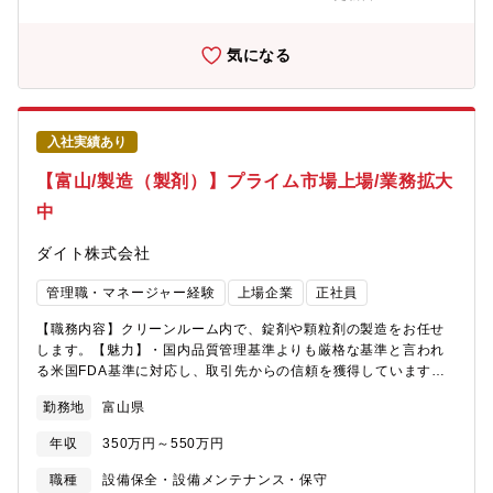
（海外）への許認可関連の推進業務、研究開発全般の推進業務・
庶務業務
気になる
入社実績あり
【富山/製造（製剤）】プライム市場上場/業務拡大
中
ダイト株式会社
管理職・マネージャー経験
上場企業
正社員
【職務内容】クリーンルーム内で、錠剤や顆粒剤の製造をお任せ
します。【魅力】・国内品質管理基準よりも厳格な基準と言われ
る米国FDA基準に対応し、取引先からの信頼を獲得しています。
・製造ラインでの採用後、工程責任者や管理職への登用実績多
勤務地
富山県
数！キャリアアップの実現が可能な環境です。※ご経験に応じて
本社工場での勤務を打診させていただく場合がございます。
年収
350万円～550万円
職種
設備保全・設備メンテナンス・保守