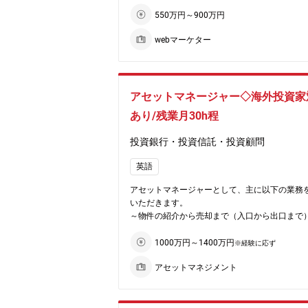
「健康度」を見る予防型保険の実現を目指して
頂けます。
す。
550万円～900万円
《企業の魅力》
本ポジションでは、顧客とのコミュニケーショ
★ペット保険に特化している、プライム市場上
webマーケター
の企画・推進に取り組んでいただきます。
ープの企業です。
★国内シェアNo.1。15年連続で業界のトップを
【配属部署】
企業です。
ペットライフ創造部は大きく3つの分野に分か
（ペット保険を扱う企業は15社程度ございます
す。
アセットマネージャー◇海外投資家
アニコム社で約5割のシェアを占めております）
ネット代理店等を通じた契約獲得する法人営業
あり/残業月30h程
★ペット保険保有契約件数は120万件を突破。
インターネットを中心とする契約獲得するデジ
保険で国内初となり、最大規模の保険健康組合
ーケティング課
ります。
投資銀行・投資信託・投資顧問
2つの課の営業企画をする企画課があります。
★他のペット保険よりも利用しやすい「どうぶ
今回はデジタルマーケティング課での採用とな
英語
保険証」制度を導入し、全国6800件以上の動物
す。
で保険金の窓口精算ができます。ペットも大切
アセットマネージャーとして、主に以下の業務
として当たり前に保険が受けられるように努め
【配属予定部署】
いただきます。
率は年々伸び続けています。
ペットライフ創造部デジタルマーケティング課
～物件の紹介から売却まで（入口から出口まで
（ペット保険は後日精算と窓口精算があり、後
部署構成：課長(40代)、部長職1名(50代)、課長
と一旦全て立て替えの必要がございます）
(30代)、メンバー3名(40代1名、30代2名)
■顧客への物件紹介・提案
1000万円～1400万円
※経験に応ず
★コロナ禍での行動変容に伴う飼育増も後押し
■海外投資家対応(定期の報告)
り、ペット保険市場は引き続き成長しておりま
【具体的業務内容】
アセットマネジメント
■英文契約書の作成
米ではペット保険加入率が20-30％以上の国が
ペット保険事業を中心に、ペットに関連する幅
■契約内容交渉
ており、スウェーデンでは60％を超えておりま
ジネスの領域でアニコム グループ全体の
■不動産のバリューアップ業務(リーシング計画
日本は最新のデータでも約18％と10％台ですの
マーケティング業務のマネジメントをご担当い
立案ほか)