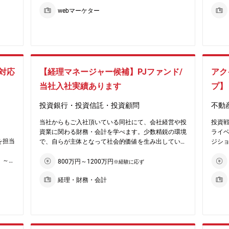
いま
成長が期待される市場です。
物流
★ペット保険に特化している、プライム市場上場グル
ます(
webマーケター
今後さらに発展が見込まれるリーディングカンパニー
■物
ープの企業です。
頂き
ン施策
において下記業務を担当いただきます。
よび
★国内シェアNo.1。15年連続で業界のトップを走る
・年間
場グル
■大
企業です。
・残業
【担当業務】
事業会
（ペット保険を扱う企業は15社程度ございますが、
走る
オウンドメディア、公式SNS、ニュースリリースとい
■リー
アニコム社で約5割のシェアを占めております）
■同社
れま
った各種コミュニケーション媒体を活用し、企業ブラ
★ペット保険保有契約件数は120万件を突破。ペット
同社
が、
ンドの認知と価値向上に取り組んでいただきます。
【魅
対応
【経理マネージャー候補】PJファンド/
アク
保険で国内初となり、最大規模の保険健康組合でもあ
むこ
課
★成長
ります。
当社入社実績あります
資価
プ】
ペット
タルマ
【具体的業務内容】
★十
★他のペット保険よりも利用しやすい「どうぶつ健康
て、
でもあ
■各チャネル（オウンドメディアやSNS等）において
★少
保険証」制度を導入し、全国6800件以上の動物病院
縮に
投資銀行・投資信託・投資顧問
不動
配信するコンテンツの企画/立案/作成と実運用
案件
で保険金の窓口精算ができます。ペットも大切な家族
す。
つ健康
りま
■企業ブランディング、ファン化、顧客満足度向上に
★社
として当たり前に保険が受けられるように努め、普及
当社からもご入社頂いている同社にて、会社経営や投
投資
病院
資する各種プロジェクトの進行管理
★将
率は年々伸び続けています。
資業に関わる財務・会計を学べます。少数精鋭の環境
ライ
な家族
■KGI/KPI数値設計と目標値達成に向けた施策の検
（ペット保険は後日精算と窓口精算があり、後日です
を担当
で、自らが主体となって社会的価値を生み出していく
ジシ
、普及
討、実行
【企
と一旦全て立て替えの必要がございます）
事業に関わることができます！
■広報活動全般
先進
★コロナ禍での行動変容に伴う飼育増も後押しとな
）～
※現任の投資開発部長が兼任しておりますので、増員
【具
800万円～1200万円
※経験に応ず
日です
職1名
型の
り、ペット保険市場は引き続き成長しております。欧
で新規募集です！！
・投
【配属部署】
現状
米ではペット保険加入率が20-30％以上の国が存在し
経理・財務・会計
（実際は部下なしで経理業務をお任せする形となりま
ング
とな
経営企画部広報企画室
題解決
ており、スウェーデンでは60％を超えております。
すので、実務を運営して頂きます）
・ド
す。欧
部署構成：課長1名、課長級2名、メンバー5名（30代
成長過
日本は最新のデータでも約18％と10％台ですので、
※レポートライン：代表取締役、投資部門の責任者た
ング
存在し
広いビ
4名、20代1名）
者な
伸びしろのある業界です。
ちと共同で、100%株主へ報告もございます
※ア
す。
同等
★現在はどうぶつの顔写真・動画とAIを活用した個体
の企画
ア施設
で、
ただき
【魅力】
ニー
登録・識別を行うシステム