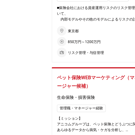
■保険会社における資産運用リスクのリスク管
いて、
内部モデルやその他のモデルによるリスクの
化、リミット管理
・資産運用計画に関する確認、ストレステスト
東京都
850万円～1200万円
※当社の成長に伴う資産運用の規模拡大に対応
めの募集になります。また、2025年度から始ま
リスク管理・与信管理
ソルベンシー制度における検証業務にも携わっ
だくことを期待しています。フラットな組織で
で、主体的に取り組んでいただくことで達成感
れる環境です。
ペット保険WEBマーケティング（マ
■能力・人柄等
ージャー候補）
・固定概念にとらわれず、チャレンジ意欲の旺
・チームワークを重視し、何事にも粘り強く取
生命保険・損害保険
る方
※メンバーの多くがリモートワークを活用して
管理職・マネージャー経験
《HP》http://www.anicom-sompo.co.jp/
【ミッション】
《アニコムグループ採用サイト》https://www.an
アニコムグループは、ペット保険とどうぶつに
m-sompo.co.jp/recruit/
あらゆるデータから病気・ケガを分析し、
《働き方》総合職採用ですが、全国型と地域型