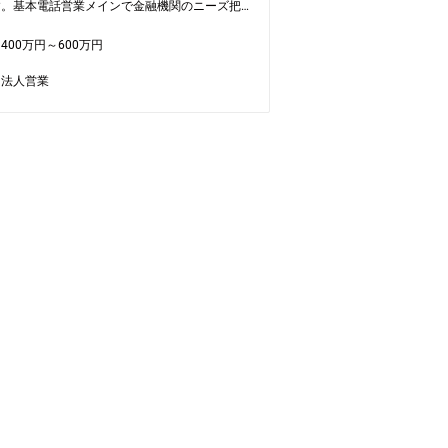
す。基本電話営業メインで金融機関のニーズ把握
ァンド組成等のトピックスを共有します。月2～
ポート体制】
程、訪問が発生します。基本的に在宅勤務で、入
400万円～600万円
資料や数値管理、クライアント対応（電話、メー
の研修もオンラインで実施予定です。
、契約書や資料作成などは営業アシスタントでサ
法人営業
トしております。ご自身の販売活動に専念頂ける
体的職務内容】
が整っております。
機関へのフォロー営業：
営業メインで金融機関へ状況・ニーズ確認、情報
属部署】
を実施
門：120名（全国）
には営業担当(社長含)と同行(出張有、基本宿泊
務地】
特命案件サポート業務：
（東京）、札幌、仙台、高崎、大宮、横浜、金
ットフォーム化を推進する中で新サービスの検討
名古屋、大阪営業本部、岡山、広島、高松、福岡
随する業務対応等
：新たなファンドタイプのマーケット調査、提携
途入社事例】
企業のサービス検討等）
・証券・不動産業界・メーカーのご出身が中途で
社しています。
】社長室…現在2名(女性)配属(今回のポジショ
業界のご経験がないメンバーもいます。
業務内容異なります)
】基本在宅勤務、残業時間(～10H)
業部門の雰囲気】
立系の金融企業のため、社内調整業務が少なく、
ーディーに意思決定ができる環境です。
々なバックボーンや年齢のメンバーが在籍してお