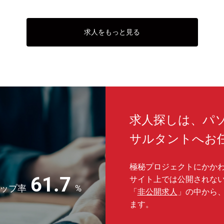
■商品開発・改定時等における企画・実行、ビジネス
り、2
り、
営業部門：120名（全国）
要件定義の作成、関連部門等との調整
う雰
■システム部門等関連部門とのコミュニケーション、
・各
【勤務地】
要件確定に向けた調整
営業
求人をもっと見る
、金
良い社
本社（東京）、札幌、仙台、高崎、大宮、横浜、金
■営業予算達成に向けた販売推進KPIの作成とその達
のノウ
・子
、福岡
沢、名古屋、大阪営業本部、岡山、広島、高松、福岡
成にむけた実行計画の立案
に行わ
でき
ことが
■ペット保険拡大推進にあたっての課題・問題を把握
・入
【中途入社事例】
し、関連部門と連携しながら問題解決を遂行
ナー
中途で
に注
銀行・証券・不動産業界・メーカーのご出身が中途で
す。
ご入社しています。
※まずは当社のオペレーションを学んでいただき、将
ライベ
金融業界のご経験がないメンバーもいます。
来的にマネジメントに携わっていただきます。
どメリ
【整
※総合職としてご入社いただき、ご経験・スキルに合
・1
【営業部門の雰囲気】
わせて配属部署を検討いたします。
率8
求人探しは、パ
・年
なく、
・独立系の金融企業のため、社内調整業務が少なく、
暇”な
て取
スピーディーに意思決定ができる環境です。
＜想定している配属先部門＞
ンスを
サルタントへお
・年度
してお
・様々なバックボーンや年齢のメンバーが在籍してお
・保険金支払部門
めの環
場合
トし合
り、お互いの知見や経験を活かしながらサポートし合
・契約管理部門
暇を
う雰囲気です。
・保険商品開発・マーケティング部門
ま
休暇2
極秘プロジェクトにかかわ
重要な
・各拠点に営業アシスタントがいるため、特に重要な
・営業推進部門
※日
61.7
営業活動に専念して取り組める環境です。
サイト上では公開されな
など
ま
休み
ップ率
%
を両立
・子育て世代のメンバーも多く、子育てと仕事を両立
「
非公開求人
」の中から
自分
。
できるようお互いでサポートし合う雰囲気です。
【採用背景】損保分野の事業拡大に伴う体制強化
・対
ます。
トレー
・入社後は数日間の研修、その後は3か月間のトレー
し、
しま
ナーが就いて、ＯＪＴ中心に立ち上がりを伴走しま
【魅力】
がご