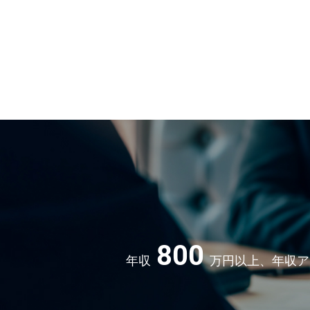
また、AUM（運用資産高）も順調に拡大してお
す。
営業部門：120名（全国）
■料率算出、計数関連業務
000億円到達、超えるところが見えています。
【勤務地】
【魅力】
★社風
本社（東京）、札幌、仙台、高崎、大宮、横浜
★経営層との距離も近く、フラットな風通しの
和気あいあいとした雰囲気です。ひとりひとり
沢、名古屋、大阪営業本部、岡山、広島、高松
風です。
ハウを持ち合わせ、コミュニケーションは活発
★裁量のある環境でご自身の市場価値を高める
れています。社員の男女比率は5対5です。
【中途入社事例】
できます。
銀行・証券・不動産業界・メーカーのご出身が
★女性活躍推進企業／人材育成･ダイバーシティ
ご入社しています。
力しています。
★働きやすい環境/充実の福利厚生
金融業界のご経験がないメンバーもいます。
★毎週水曜はノー残業デーを設けています。プ
スライド勤務や在宅勤務制度（週2回まで）な
ートとメリハリをつけてご勤務可能です。
ハリをもって働けます。
【営業部門の雰囲気】
★定年65歳と長く活躍可能な環境です。
そのほか、有給（初年度より最大20日付与/取得
・独立系の金融企業のため、社内調整業務が少
0%以上）とは別で使用可能な休暇手当”こども休
スピーディーに意思決定ができる環境です。
【募集背景】体制強化のための増員募集
どの福利厚生も充実しており、ご家庭とのバラ
・様々なバックボーンや年齢のメンバーが在籍
取りながらキャリアを構築したい方にもおすす
り、お互いの知見や経験を活かしながらサポー
境です。
う雰囲気です。
残業は繁閑差はありますが、30h/月程度となり
・各拠点に営業アシスタントがいるため、特に
す。
800
営業活動に専念して取り組める環境です。
また、22時以降と土日祝のPC利用は不可となり
年収
万円以上、年収ア
・子育て世代のメンバーも多く、子育てと仕事
す。
できるようお互いでサポートし合う雰囲気です
・入社後は数日間の研修、その後は3か月間の
ナーが就いて、ＯＪＴ中心に立ち上がりを伴走