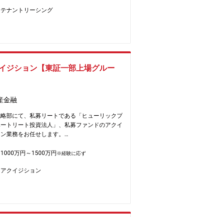
施設のリーシング業務全般をお任せします。
3か月から半年に1回程)。その際は振休を取って
テナントリーシング
流施設の新規開発案件におけるリーシング営業お
ます。
マーケット分析など
休日127日
手物流会社（ヤマト運輸、ロジスティード等）、
月30h程
社、EC事業者（アマゾン、楽天等）および
シング仲介会社への営業
の特徴：
は、当面は借入等を用いての自前で不動産を仕込
力】
イジション【東証一部上場グルー
とは行わず、フルエクイティで投資家と日本の投
市場（EC）での事業内容
値のある不動産を仲介し、運用を行います。従っ
分な資金基盤（既存コネクションあり）
現在の市況を反映するクレジットリスク、信用収
数精鋭で大規模事業に挑戦可（数十億～数百億円
よる影響を直接受けるリスクが低い点が魅力で
産金融
）
長直下でスピード感ある仕事が可能
戦略部にて、私募リートである「ヒューリックプ
来の中核メンバーとして組織作りに参加できる
ベートリート投資法人」、私募ファンドのアクイ
ョン業務をお任せします。
業立ち上げの背景】
的物流施設プロバイダーで経験を積むなかで、大
体的には】
1000万円～1500万円
※経験に応ず
物流施設を賃借できる企業は一部に限られている
資物件のデューデリジェンス、アンダーライティ
から中小企業における物流改革に遅れを感じ、課
アクイジション
、バリュエーション
のために2021年に起業。
キュメンテーション、稟議資料等作成、クロージ
程にある中小の物流会社、メーカーやEC事業
ど、中小規模の施設であっても大型マルチ施設と
セットタイプ：オフィス、商業施設、住宅、シニ
もしくはそれ以上のスペックを有し、カスタマー
等（それぞれ20~30%）
ズにもきめ細かく対応できる先進的な物流施設を