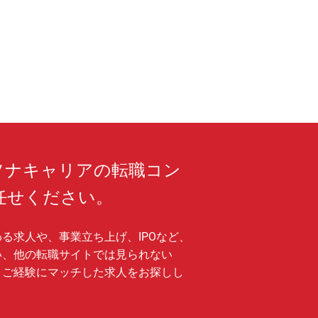
お互いの知見や経験を活かしながらサポートし合
囲気です。
拠点に営業アシスタントがいるため、特に重要な
活動に専念して取り組める環境です。
育て世代のメンバーも多く、子育てと仕事を両立
るようお互いでサポートし合う雰囲気です。
社後は数日間の研修、その後は3か月間のトレー
が就いて、ＯＪＴ中心に立ち上がりを伴走しま
った社内制度】
時間単位で取得できる「時間休暇」の制度
ソナキャリアの転職コン
度の初めに従業員自身が5日間の希望日を指定し
得する「計画年休」の制度
任せください。
ごとに1回、5営業日連続して休暇を取得した
、このうち3日間を特別休暇として追加で有給休
付与、「連続休暇」の制度（特別休暇3日＋有給
日）
る求人や、事業立ち上げ、IPOなど、
と合わせて8連休や９連休が取得できるため、夏
い、他の転職サイトでは見られない
として使用したり、閑散期に旅行に行ったりと、
、ご経験にマッチした求人をお探しし
の予定に合わせて活用することが可能です。
象とする資格の受験料やテキスト代を会社が負担
資格によって報奨金を支給する「資格取得制度」
ざいます。