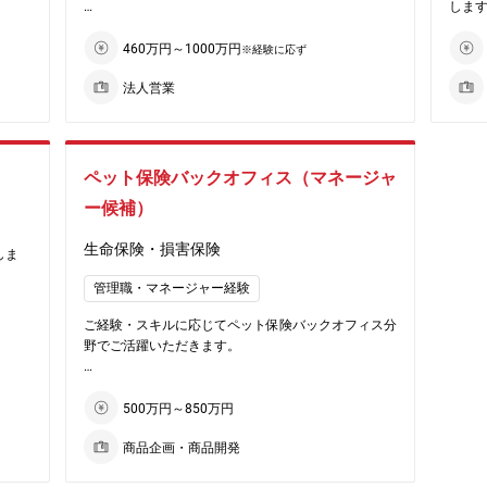
本は最新のデータでも約20％ですので、伸びしろの
しま
ます。（１ヵ月に１回程度）
I管理）
ペット
ある業界です。
【業務内容】
やフ
※投資先の群馬県安中市にあるゴルフ場など
■市場動向・顧客ニーズ分析に基づく施策の立案・実
【サ
でもあ
★現在はどうぶつの顔写真・動画とAIを活用した個体
産小口
・日本型オペレーティング・リース商品、不動産小口
3回
460万円～1000万円
※経験に応ず
行
営業
登録・識別を行うシステム
化商品や海外不動産投資商品の販売
社後
ル）
つ健康
「どうぶつ住民登録」の取り組みも進めています。シ
法人営業
の緊蜜
・会計事務所、地銀等金融機関などの紹介者との緊蜜
【部署概要】
ポー
病院
ェアNo.1の立ち位置に甘んじず、チャレンジを続け
な連携による対顧（中小企業経営者）営業
【具
型商業
商品サービス部商品・マーケティング課
環境
な家族
ている企業です。
・会計事務所新規開拓
■金融
の運用
部長職2名(40代・50代)、課長(30代)、メンバー1名(5
、普及
・条件交渉（対顧客：投資家、対紹介者）
電話
0代）
【配
理
・社内管理担当部署と連携の上、既存案件の管理
共有
ペット保険バックオフィス（マネージャ
が可能
営業部
日です
・クロスセルの推進
商談時
ー候補）
は無)
ション
【勤
とな
■提携機関向け
■社長
本社
す。欧
生命保険・損害保険
客先紹
しま
・キーパーソンを調査、グリップいただき、顧客先紹
プラ
沢、
存在し
介機会の創出
に付
す。
管理職・マネージャー経験
関係先
・セミナー共催先企業の獲得や講演登壇者との関係先
（例
基盤が
【中
で、
部門間
並びに提案機会の創出
候補
ご経験・スキルに応じてペット保険バックオフィス分
銀行
野でご活躍いただきます。
定して
ご入
た個体
【サポート体制】
【配属
金融
、メー
営業資料や数値管理、クライアント対応（電話、メー
ンとは
＜業務例＞
す。シ
トでサ
ル）、契約書や資料作成などは営業アシスタントでサ
【勤務
■業務プロセスの改善の企画、工程管理・関連部門と
500万円～850万円
【営
続け
頂ける
ポートしております。ご自身の販売活動に専念頂ける
の調整
してお
・独
環境が整っております。
商品企画・商品開発
■契約規定や業務プロセスにかかる営業現場や関連部
なる事
スピ
WE
門との連携・推進
・様
化中で
【配属部署】