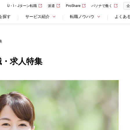
U・I・Jターン転職
派遣
ProShare
パソナで働く
企
を探す
サービス紹介
転職ノウハウ
よくあ
集
職・求人特集