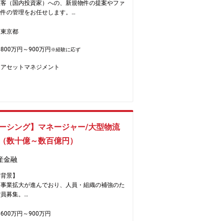
顧客（国内投資家）への、新規物件の提案やファ
物件の管理をお任せします。
務内容】
東京都
ットマネジメント業務を御担当いただきます。
800万円～900万円
セットマネジメント契約等のドキュメンテーショ
※経験に応ず
アセットマネジメント
存、新規投資案件のビジネスプラン策定
ロパティマネージャー、投資家と連携して管理計
立案、実行
資案件に対するファイナンスのアレンジ（レンダ
選定、条件交渉、ドキュメンテーション業務を含
数：一人当たり２～3物件
ーシング】マネージャー/大型物流
セット：オフィス。ホテルがメインです。
（数十億～数百億円）
織構成】
産金融
：7名(部長1名：メンバー6名)
比＝6:4
集背景】
年齢： 30代前半
に事業拡大が進んでおり、人員・組織の補強のた
増員募集。
方◎
日祝日休み
務詳細】
600万円～900万円
しい案件の取得や売却で休日出社の可能性もあり