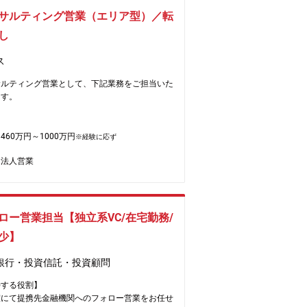
物流施設、ホテルを組み込んでいく予定です。
していきたいと考えています。
サルティング営業（エリア型）／転
構成】投資戦略部 部長（50代）以下メンバ
長の経歴】
し
（30代）
表取締役社長 塩田 徳隆（しおだ のりたか）
集背景】組織強化のための増員
ス
信託銀行株式会社（現三井住友信託銀行）にて約
社の魅力】
サルティング営業として、下記業務をご担当いた
間、銀行業務、不動産証券化業務および不動産
ポンサーであるヒューリックに基づく取得が中心
ます。
務を行う。 2006年、株式会社プロロジスに入
。業績も好調に推移しており、取得やファンドが
バイスプレジデント事業企画部長として物流施設
的に増えており物件取得機会が非常に多いため、
務内容】
クイジション事業に従事し、大手企業が保有する
の経験を積むことができます。
本型オペレーティング・リース商品、不動産小口
460万円～1000万円
円の物流施設のバルク案件等を担当。 その
※経験に応ず
資産は3600億円程度（リート2000億円、ファ
品や海外不動産投資商品の販売
009年のGLプロパティーズ株式会社（現 日本GL
600億円）、AUMも順調に拡大しており、ベー
法人営業
計事務所、地銀等金融機関などの紹介者との緊蜜
式会社）会社設立時より参画し、新規開発、リー
ップにつながっています。
携による対顧（中小企業経営者）営業
グ等を統括したほか、複数の開発ファンドの立ち
レワークは週2回程度。スライド勤務の利用率も
計事務所新規開拓
及び大型ポートフォリオの取得などを実現。執行
制限ございません。
件交渉（対顧客：投資家、対紹介者）
資開発本部長として新規開発事業、 リーシン
内管理担当部署と連携の上、既存案件の管理
業およびプロジェクトマネジメント事業を統括。
ロー営業担当【独立系VC/在宅勤務/
ロスセルの推進
1年3月にクレド・アセットマネジメント株式会社
少】
立し、代表取締役社長に就任。
機関向け
銀行・投資信託・投資顧問
ーパーソンを調査、グリップいただき、顧客先紹
会の創出
待する役割】
ミナー共催先企業の獲得や講演登壇者との関係先
室にて提携先金融機関へのフォロー営業をお任せ
に提案機会の創出