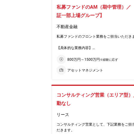
伸びしろのある業界です。
ます。
■PM会社、リーシング会社、レンダー、信託と
私募ファンドのAM（期中管理）／
★現在はどうぶつの顔写真・動画とAIを活用し
携
登録・識別を行うシステム
■WEB広告運用やMA施策による新規顧客獲得や
証一部上場グループ】
■売却業務
「どうぶつ住民登録」の取り組みも進めていま
み顧客の育成
ェアNo.1の立ち位置に甘んじず、チャレンジを
■オンライン広告運用業務を中心に、キャンペ
不動産金融
※Excelのスプレッドシードを用いて、日英バイ
ている企業です。
どの企画立案と運用のハンドリング（デジタル
ガルの
私募ファンドのフロント業務をご担当いただき
心）
オーダーメイドのレポートを作成いただきます
■グループ内の顧客接点を活用した認知拡大施
※物件は、オフィス・レジデンス・ホテル等多
【具体的な業務内容】
画推進
たります。
■私募ファンドの期中運用、管理業務（収益最
■契約者のフォロー（LINE登録は70万人超）
ための計画立案と実行、投資家やレンダーとの
800万円～1500万円
■上記において、効果検証・課題発見から改善
※経験に応ず
報告、キャッシュフロー・各種レポート作成、
（PDCAを回す）
アセットマネジメント
ング業務、修繕計画などのPMとの連携）
ご入社後は主にWEB広告運用における契約獲得
■ファンドの組成および出口関連業務
増やすことに携わっていただきます。
■新規投資家、新規顧客開拓業務
■将来的なコアファンド組成業務等
《働き方》総合職採用ですが、全国型と地域型
※ファンド数10件、物件数14件（12月に17物
頂けます。
コンサルティング営業（エリア型）
る予定です）
《企業の魅力》
勤なし
★ペット保険に特化している、プライム市場上
【配属組織】
ープの企業です。
リース
ファンド事業部（30代：3名、40代：2名、50代
★国内シェアNo.1。15年連続で業界のトップを
名）
企業です。
コンサルティング営業として、下記業務をご担
部長1名、フロント４名、バック１名の組織体
（ペット保険を扱う企業は15社程度ございます
だきます。
す。
アニコム社で約5割のシェアを占めております）