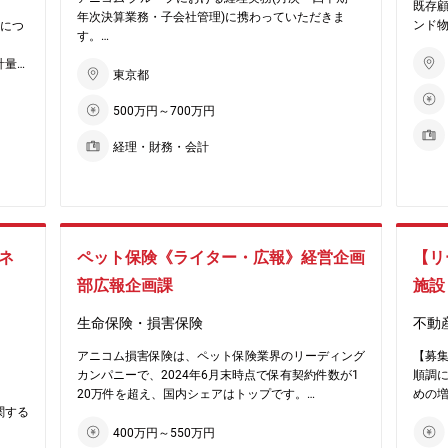
既存
年次決算業務・子会社管理)に携わっていただきま
ンド
理につ
す。
今回は組織体制の更なる強化のため、新たに経理部門
【業
計量
にてご活躍いただける方を募集します！
東京都
アセ
・ア
500万円～700万円
（業務一例）
ン
■グループ会社の管理フロー構築・改善
・既
するた
経理・財務・会計
■月次経理業務全般（保険金支払、社員の交通費精
・プ
る新
算、小口現金現物管理、仕訳伝票計上等）
画を
ていた
■他部門との折衝、業務フロー構築
・投
すの
■数値分析、報告業務
ーの
を得ら
■単体及びアニコムグループ全体の決算業務（月次、
む）
四半期、年次、監査法人対応）
※担当
ネ
ペット保険《ライター・広報》経営企画
【リ
※ア
【配属予定部署】アニコム損保経理部もしくはアニコ
部広報企画課
施設
盛な方
ム ホールディングス財務経理部
【組
り組め
【部署構成】執行役員兼部長(50代)、部長職1名(50
生命保険・損害保険
不動
・人数
代)、課長職2名(40代)、メンバー3名(30代・40代)
・男女
います
アニコム損害保険は、ペット保険業界のリーディング
【募
・平均
カンパニーで、2024年6月末時点で保有契約件数が1
順調
20万件を超え、国内シェアはトップです。
めの
《働き方》総合職採用ですが、全国型と地域型を選択
■働き
ico
関する
欧米ではペット保険加入率が30％以上の国が多い
頂けます。
・土
中、日本は約20.1％（2023年時点）で、今後さらに
【業
400万円～550万円
《企業の魅力》
※新
を選択