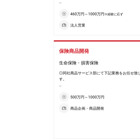
★ペット保険保有契約件数は120万件を突破。
【業務内容】
【募集背景】
保険で国内初となり、最大規模の保険健康組合
・日本型オペレーティング・リース商品、不動
460万円～1000万円
※経験に応ず
案件増加に伴う増員です。
ります。
化商品や海外不動産投資商品の販売
★他のペット保険よりも利用しやすい「どうぶ
法人営業
・会計事務所、地銀等金融機関などの紹介者と
★特徴・魅力
保険証」制度を導入し、全国6800件以上の動物
な連携による対顧（中小企業経営者）営業
・運用資産のタイプは銀座・新宿・渋谷の都市
で保険金の窓口精算ができます。ペットも大切
・会計事務所新規開拓
を中心にオフィス、物流等で、中長期(5~7年)
として当たり前に保険が受けられるように努め
・条件交渉（対顧客：投資家、対紹介者）
を特徴としています。
率は年々伸び続けています。
・社内管理担当部署と連携の上、既存案件の管
保険商品開発
・小さな組織のため、幅広い業務に携わること
（ペット保険は後日精算と窓口精算があり、後
・クロスセルの推進
です。
と一旦全て立て替えの必要がございます）
生命保険・損害保険
・社内異動により、私募リート運用・アクイジ
★コロナ禍での行動変容に伴う飼育増も後押し
■提携機関向け
業務に携われる可能性もあります。
り、ペット保険市場は引き続き成長しておりま
・キーパーソンを調査、グリップいただき、顧
◎同社商品サービス部にて下記業務をお任せ致
米ではペット保険加入率が20-30％以上の国が
介機会の創出
す。
★安定基盤
ており、スウェーデンでは60％を超えておりま
・セミナー共催先企業の獲得や講演登壇者との
100%ヒューリックの物件を運用しているため
日本は最新のデータでも約18％と10％台ですの
並びに提案機会の創出
■商品開発、改定に向けたプロジェクト推進、
安定しています。
伸びしろのある業界です。
調整、タスク管理
500万円～1000万円
また、中長期で5~7年保有するため、運用も安
★現在はどうぶつの顔写真・動画とAIを活用し
【サポート体制】
■提携企業との折衝、調整
います。
登録・識別を行うシステム
商品企画・商品開発
営業資料や数値管理、クライアント対応（電話
■関連部門からの照会対応
「どうぶつ住民登録」の取り組みも進めていま
ル）、契約書や資料作成などは営業アシスタン
■規程、マニュアル等の作成
★業績好調
ェアNo.1の立ち位置に甘んじず、チャレンジを
ポートしております。ご自身の販売活動に専念
■募集文書の作成、審査
ヒューリックグループとして業績も好調に推移
ている企業です。
環境が整っております。
り、物件取得機会が非常に多いため、今後も更
★代理店での販売が同社の強みではありますが、
＜適性に応じてお任せするもの＞
業拡大が見込める環境です。
B経由での加入比率も上げていくために組織強
【配属部署】
■監督官庁との認可折衝