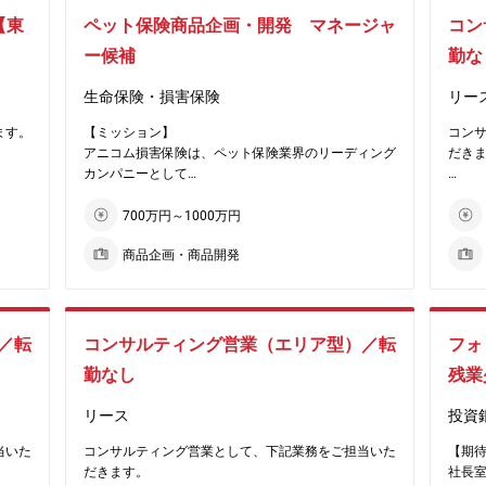
【業務内容】
今後
《働き方》総合職採用ですが、全国型と地域型を選択
提供
「どうぶつ住民登録」の取り組みも進めています。シ
の連
■経理業務（仕訳入力、請求書支払管理、売上管理、
【東
ペット保険商品企画・開発 マネージャ
コン
た個体
頂けます。
ェアNo.1の立ち位置に甘んじず、チャレンジを続け
会計監査対応、マネジメントへの報告資料の作成、年
【組織
見込
《企業の魅力》
ー候補
【社
勤な
ている企業です。
次／月次決算報告書作成、税務申告）
ー4名
す。シ
★ペット保険に特化している、プライム市場上場グル
▼代
■子会社の財務管理（子会社財務の月次モニタリン
【募
続け
ーンな
ープの企業です。
生命保険・損害保険
リー
リン
グ、報告資料作成、経理業務支援及び指導、年次決
領域中
★国内シェアNo.1。15年連続で業界のトップを走る
中央
算、税務申告）
【同
ます。
【ミッション】
コン
企業です。
10年
。
■連結決算書作成
★ス
アニコム損害保険は、ペット保険業界のリーディング
だき
策の企
（ペット保険を扱う企業は15社程度ございますが、
仲介業
岐にわ
です
カンパニーとして
アニコム社で約5割のシェアを占めております）
社。
【業務の魅力】
飛躍
大化の
予防型保険の実現ペットと人の幸せな共生社会の実現
【業
★ペット保険保有契約件数は120万件を突破。ペット
のア
少数精鋭のため、１人がカバーする業務範囲が広いで
多く
折衝・
を目指しています。
・日
700万円～1000万円
策実施
保険で国内初となり、最大規模の保険健康組合でもあ
数百億
す。また、投資先も多岐に渡る為、あらゆる事業の財
★保有
リーシ
本ポジションでは、商品サービス部門にて戦略立案・
化商
ります。
後、2
務に触れることができます。今後、子会社の組織再編
ンド1
商品企画・商品開発
企画推進をリードいただける
・会
数を
★他のペット保険よりも利用しやすい「どうぶつ健康
P株
や、投資先事業の売却を予定しており、それらから派
スア
マネージャー候補を募集いたします。
な連
保険証」制度を導入し、全国6800件以上の動物病院
シン
生する財務経理業務にも携わって頂きます。
★テ
・会
で保険金の窓口精算ができます。ペットも大切な家族
上げ
高く
【具体的職務内容】
・条
を選択
として当たり前に保険が受けられるように努め、普及
役員投
【残業時間】
件とな
■ペット保険商品の新規開発および改定業務のマネジ
・社
／転
率は年々伸び続けています。
コンサルティング営業（エリア型）／転
グ事
フォ
月40時間
メント
・ク
（ペット保険は後日精算と窓口精算があり、後日です
202
【配属部署名/部署構成】
勤なし
残業
■各種商品施策（特約、制度変更等）の企画立案・制
場グル
と一旦全て立て替えの必要がございます）
を設
・投資業及び同社の財務を管理するチーム（現在男性
度設計
■提携
★コロナ禍での行動変容に伴う飼育増も後押しとな
３名が在籍、全員中途入社）に加わって頂きます。
リース
投資
：1
■サービス品質向上に向けた業務改善、ユーザー体験
・キ
走る
り、ペット保険市場は引き続き成長しております。欧
・収入源を生み出し、それを管理する、会社の核とな
設計（CX/UX観点）
介機
米ではペット保険加入率が30％以上の国が存在して
当いた
コンサルティング営業として、下記業務をご担当いた
【期
るチームです。
制で
■他部門との連携・調整
・セ
が、
おり、スウェーデンでは60％を超えております。日
だきます。
社長
・投資先事業を訪問する為の出張が生じる場合もあり
■チームマネジメント（進行管理、スタッフ育成、KP
並び