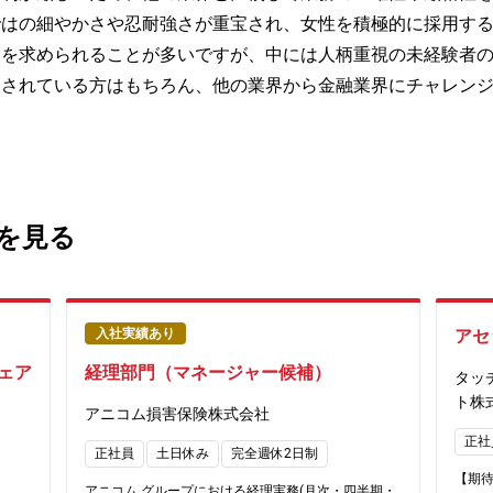
ではの細やかさや忍耐強さが重宝され、女性を積極的に採用す
験を求められることが多いですが、中には人柄重視の未経験者
望されている方はもちろん、他の業界から金融業界にチャレン
を見る
入社実績あり
アセ
ェア
経理部門（マネージャー候補）
タッ
ト株
アニコム損害保険株式会社
正社
正社員
土日休み
完全週休2日制
【期
アニコム グループにおける経理実務(月次・四半期・