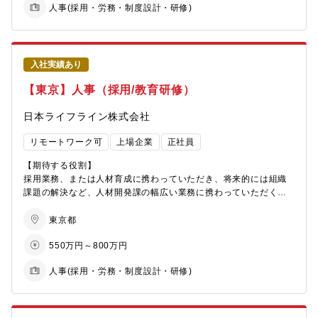
人事(採用・労務・制度設計・研修)
集を行います。
【業務の面白み/魅力】
・全社ICTの推進に参画出来るため、自身の貢献が全社規模の効果
各事業部門に並走し、共に事業戦略の実行をしながら、事業成果
に直結する
の最大化に貢献するHR業務をご担当いただきます。
・当社にとって新規の取組みを推進する業務であり、会社に変化
入社実績あり
を与え続けられる
【業務内容】
【東京】人事（採用/教育研修）
以下の業務をお任せ致します。
【キャリアステップイメージ】
①全社方針と事業の戦略と課題を踏まえた、採用およびオンボー
日本ライフライン株式会社
・当面はICT統括部員として各種取組みの推進担当として従事し、
ディング施策の策定～実行（新卒・中途）
将来的には、ICT統括部の
②全社方針と事業の戦略と課題を踏まえた、タレントマネジメン
リモートワーク可
上場企業
正社員
管理職あるいは本人の希望に応じて各事業拠点のICT専任HR領
トの推進と人材開発/育成施策の策定～実行
域担当者へ育成したいと考えております。
③事業部門への人事・労務諸施策の展開・推進、事業部門の相談
【期待する役割】
受け・課題把握・分析
採用業務、または人材育成に携わっていただき、将来的には組織
【三井金属鉱業社の主力製品とシェアについて：】
④事業部門との対話を通じた、組織開発・エンゲージメント向
課題の解決など、人材開発課の幅広い業務に携わっていただくこ
半導体パッケージ基板向け極薄銅箔（世界No.1シェア：95%）／
上・その他組織と人に関わる課題全般に対するコンサルティング
とを想定しています。
AIサーバー向けハイグレードVSP(世界シェア60%)／二輪車向け
⑤社員と事業の長期的成長を両立する戦略的な労働組合との労使
東京都
排ガス浄化用触媒（世界シェア：50%）／ハイブリッド車用電池
協議・調整業務、各種調査対応
【職務内容】
材料（世界シェア：30%）／MLCC向け銅粉(世界シェア:30%)／
550万円～800万円
■人材育成・研修
ガラス基板向け酸化セリウム系研磨剤(世界シェア:40%)／アルミ
【本ポジションの魅力】
・新入社員研修、階層別研修、各種研修の企画・運営
溶湯濾過用メタロフィルタ(世界シェア:85%)／液晶ディスプレイ
名古屋地区は当社航空宇宙事業の中核拠点であり、今後の事業拡
人事(採用・労務・制度設計・研修)
・教育体系の整備・改善
向け酸化物半導体ターゲット材(世界シェア:40%)
大に向けて、優秀な人材の獲得、エンゲージメント諸施策により
・研修効果の測定・分析・改善
一層取り組む必要があります。当社におけるものづくりのスケー
・eラーニングなど教育コンテンツの企画・運用
【同社の魅力】
ルを身近に感じながら、HR部門として会社発展をリードする魅力
・オンボーディング施策の企画・運営