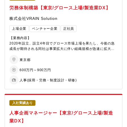
予定です。所属チームでの標準的な出社日数：週２～３日程度
【配属先】
労務体制構築【東京/グロース上場/製造業DX】
〇出張：各年度の施策内容に応じて主に国内出張の可能性があり
管理本部 人事統括部 人事部 HC Group Support
ます。※出張頻度につきまして、ご不安な点があれば面接時にご
株式会社VRAIN Solution
相談ください。
【当ポジションについて/魅力】
・導入・拡充という新たな業務に取り組めるところ
上場企業
ベンチャー企業
正社員
【仕事上のやりがい・厳しさ】
・日本ではまだ例が少ない株式報酬関係のグローバル展開の業務
いわゆる定常業務は少なく、中期経営戦略に基づく人事戦略をベ
遂行により専門性を培えるところ
【業務内容】
ースに自ら企画・立案し、周囲を巻き込みながらそれを実行して
・日々の業務遂行で英語能力を培えるところ（海外出張も想定あ
2020年設立、設立4年目でグロース市場上場を果たし、今後の急
いく仕事です。当社グループの価値観である「挑戦」「変化」
り）
成長が期待される同社は事業拡大に伴い組織規模が急速に拡大し
「成長」を体現・実感できる部署です。組織としても初めての試
・ほぼ全てのステークホルダーが、本業務の取り組みに対しポジ
ています。これに伴い、労務体制の高度化および仕組み化を推進
みが多いので、周囲を説得し、試行錯誤しながら最適解を見つけ
ティブ（支援、感謝等）であること
し、持続的な成長を支えるコーポレート基盤の強化が急務となっ
東京都
る難しさがあります。
ています。本ポジションでは労務領域を中心に、制度設計・運用
【出張について】
600万円～900万円
の高度化やガバナンス強化をリードしながら、安心して働ける環
【本ポジションの魅力】
応相談（各拠点に出向いての従業員向け説明、グローバルな人事
境づくりと組織の健全な成長を支えていただきます。
・当社にとって初めての試みも多くあるため、グループ・グロー
メンバーとの打ち合わせが想定されます）
人事(採用・労務・制度設計・研修)
バルでの人事戦略実行という分野において、これまで身に付けて
【業務内容】
こられたスキルや経験、新たなアイディアをベースに存分に能力
・労務管理体制の構築・高度化（勤怠、給与、社会保険の統括）
を発揮いただけるポジションです。
・就業規則・各種規程の整備、改定、運用
・特にDE&Iやエンゲージメントに関する分野では、多様な経験・
・労務リスク対応（労基対応、コンプライアンス、トラブル対
入社実績あり
価値観を持ったメンバーが取り組みを推進することが重要だと考
応）
えています。単なる欠員補充ではなく、経験者採用の方がチーム
人事企画マネージャー【東京/グロース上場/製造
・労務オペレーションの設計・標準化・効率化
に加わってくださることを大歓迎しています。
・組織拡大に伴うスケーラブルな労務体制の構築
業DX】
・当社の経験者採用の管理職比率は、約25％です。経験者採用と
・従業員対応（相談、休職・復職、面談対応など）
して入社いただいた後も充分に活躍・キャリアップすることが期