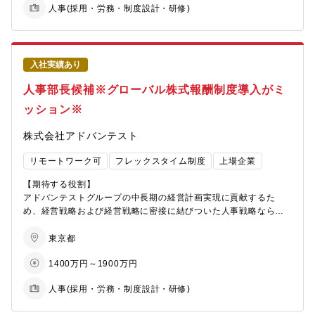
人事(採用・労務・制度設計・研修)
・パソナから入社実績が多数あり、選考フローを熟知しておりま
務に携わっているメンバーがほとんどです。
を見極めたうえで、担当業務を決定します。
すので、内定まで丁寧にフォロー致します。
中長期的なキャリアプランとして、ご本人の適性や希望なども考
【働き方について】
慮したうえで、本社CoEや他拠点、事業部HRBPへの異動および
原則出社ですが、状況に応じて在宅勤務やフレックス活用可能で
転勤の可能性があります。
す。
入社実績あり
【本ポジションの魅力】
人事部長候補※グローバル株式報酬制度導入がミ
【原子力事業について】
ものづくりや製品を身近に感じられるより現場に近いポジション
原子力発電は、世界的な脱炭素、エネルギー多様性の観点から、
で、メーカーのHRとしてほぼフルラインナップの人事領域を経験
ッション※
改めて社会から注目されています。新規プラント建設、高速炉や
することができます。
核融合など新分野など、今後更なる発展が期待されています。当
全社の人事施策と事業毎の戦略を理解し、具体的な実行・運用を
株式会社アドバンテスト
社は、国内における原子力発電プラント設計製造・メンテナンス
担い、事業成長を側面から支えることができる非常にやりがいの
のリーディングカンパニーです。
ある仕事です。
リモートワーク可
フレックスタイム制度
上場企業
※参考 同社の原子力セグメントについて
https://www.mhi.com/jp/business/nuclear
【配属組織】
【期待する役割】
https://www.mhi.com/jp/business/nuclear/organization
長崎HRBPグループ 人事労政チーム（１０人程度）
アドバンテストグループの中長期の経営計画実現に貢献するた
め、経営戦略および経営戦略に密接に結びついた人事戦略ならび
【本ポジションの魅力】
【働き方について】
にCHO、管理本部、人事統括部、人事部の戦略・方針に基づき、
・原子力事業の社会的価値や技術力を広く伝える広報業務に携わ
長崎HRBPグループ 人事労政チーム（１０人程度）は、ベテラ
以下の人事領域における課題設定、施策策定、実行の統括におい
東京都
れます。
ンから若手まで多様なメンバーで構成される職場です。気軽に質
て、Equity Compensation and Ownership Group リーダーを補
1400万円～1900万円
・社員一人ひとりの成長を支援する教育プログラムの企画・運営
問できる環境が整っており、相談しやすい雰囲気です。HRとして
助、支援をお任せします。
を通じて、組織の活性化に貢献できます。
働く矜持を持ち、互いの成長を支援し合い、学び合う文化があり
人事(採用・労務・制度設計・研修)
・実務経験や専門知識があれば好ましいですが、必ずしも必須で
ます。
【職務内容】
はありません。メンバーも異動後に実務や各種社内研修を通じ、
製造業であるため、出社をベースとしつつ、状況に応じて在宅勤
・株式報酬（日本およびグローバル）