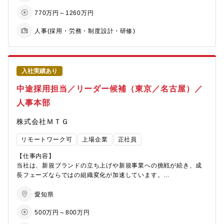
●メンバークラス
・労務トラブル等への対応。
以下のいずれかの経験をお持ちの方
770万円～1260万円
・労務グループメンバーマネジメント業務
・人事
・採用業務（中途・新卒・派遣・障害者・海外採用）の計画や手
人事(採用・労務・制度設計・研修)
・人材紹介（法人営業）または人材派遣営業
法の検討、実施。
・各種人事制度の企画立案、実施。
●リーダー～管理職クラス
以下のいずれかの経験をお持ちの方
【仕事のやりがい・魅力】
・
国内外の同社グループ全体に関わる人事業務に携わっていただけ
入社実績あり
ます。人事採用の強化のほかに、人事制度の立案、労務関連業務
中途採用担当／リーダー候補（東京／名古屋）／
【業務の詳細】
を行っていただき、部門経営に携わっていただく事ができます。
1．HRBPモデルの設計・各ビジネスユニットへの展開リード
人事本部
2．担当ビジネスユニットにおける?材育成施策の?案・実装
【期待する役割】
3．評価・等級運?の質向上に向けた部門内の先導
人事の業務は多岐にわたりますが、これまでのご経験と強みが活
株式会社ＭＴＧ
４．ビジネスユニット?・マネージャー層の?事パートナー／相談
かせるポジションで貢献いただければと思います。
役
リモートワーク可
上場企業
正社員
単なる相談対応ではなく、課題を構造化し、打ち?を?緒に決め、
前に進める役割を期待する。
【仕事内容】
当社は、新規ブランドの立ち上げや新規事業への挑戦が続き、成
【活かせるスキル】
長フェーズならではの組織変化が加速しています。
・?材開発・組織開発・タレントマネジメント設計?
この環境で「採用」は、事業成長を左右する最重要テーマです。
・?事データを?いた仮説構築?・意思決定?
本ポジションでは、中途採用の実務に留まらず、採用戦略・要件
愛知県
・対話を通じて相?の思考を?語化するコミュニケーション・傾聴?
定義・オンボーディング・定着支援まで、一貫して担当できる点
500万円～800万円
が特徴です。
【身につくスキル】
今後はブランド単位で採用担当を配置していく予定で、事業側と