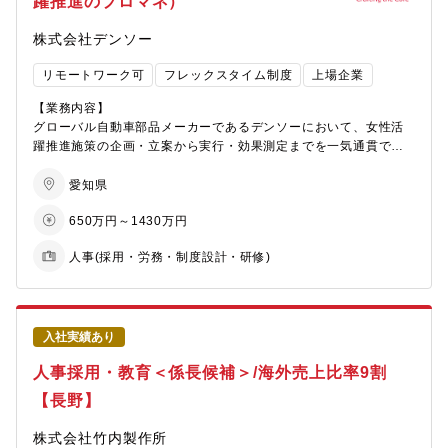
躍推進のプロマネ）
・将来的には、人事領域全般の企画・改善を担う人材として活躍
■全社横断の人財育成推進
すること
・各部署の教育担当や人財育成センターとの連携
株式会社デンソー
・教育機能や役割分担の整理
【 この仕事で得られる経験】
・教育への投資と育成文化の醸成に向けた社内合意形成
リモートワーク可
フレックスタイム制度
上場企業
・研修企画から運営、効果測定まで一貫して携われる経験
■教育施策の改善・高度化
・採用戦略立案から実行まで幅広く携われる経験
・研修効果測定やデータ分析
【業務内容】
・教育・採用・組織開発を横断した人事経験
・教育課題の抽出と改善提案
グローバル自動車部品メーカーであるデンソーにおいて、女性活
・経営や現場と連携しながら組織づくりに関わる経験
・教育コンテンツ・教材のアップデート
躍推進施策の企画・立案から実行・効果測定までを一気通貫で担
当いただきます。
【組織構成】（7名、マネージャー(1)採用(3)教育(2)事務(1)、20
【仕事の魅力】
具体的には候補者の方のご経験・強みを踏まえ、以下業務のいず
愛知県
代(3)30代(2)60代(1)）
■教育制度の大改革
れかに携わっていただきます。
650万円～1430万円
・同社では現在、従来の教育制度を抜本的に見直し、2027年度以
【募集背景】
降の3カ年にて新たな教育体系の構築を進めています。階層別教育
◆女性活躍推進施策の企画・推進
事業拡大に伴い、人材育成・組織強化を推進するための増員募集
人事(採用・労務・制度設計・研修)
や役割別教育の見直し、新規施策の立案など、制度設計の上流か
・「採用」「両立支援」「内部昇格」の3軸における課題分析と
です。
ら参画できることが特徴です。教育制度そのものを変革する貴重
施策立案
なフェーズであり、「既存制度を運用する」のではなく、「これ
・経営層・各事業部門への提案・合意形成
【働き方】
からの人材育成の仕組みを創る」経験を積むことができます
・全社横断プロジェクトのマネジメント
・平均残業時間：20～30時間（担当業務によりばらつきあり）
入社実績あり
・在宅勤務制度有：月5日まで
■約5,000名規模の人材育成
◆ポテンシャル人材の発掘・育成プログラムの設計
人事採用・教育＜係長候補＞/海外売上比率9割
階層別教育や役割別教育をはじめとする全社向けの教育施策を
・現場と連携した女性管理職候補の発掘
担当します。対象は約 5,000名に及び、自身の企画が組織全体の
・職場と連携した女性管理職候補者の採用強化
【長野】
人財育成につながるポジションです。教育担当として幅広い関係
・メンタリング制度の運用
者を巻き込みながら、全社レベルで影響力を発揮できます
・リーダーシップ開発プログラムの企画・実施
株式会社竹内製作所