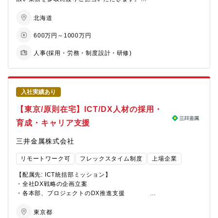
人事課係長として、チームメンバーの指導育成
（※ご入社後にデクセリアルズフォトニクスソリューションズ株
式会社に出向いただくことを想定しています。）
北海道
【募集背景】
DXPS登米事業所は、同社の次の成長につながる光半導体の重要な
600万円～1000万円
【募集背景】
開発・製造拠点です。約200名の小規模な事業所ではございます
恵庭事業所および登米事業所は、当社の次の成長につながる光半
が、様々な人事施策をコーポレート部門と連携しながら進めてい
人事(採用・労務・制度設計・研修)
導体の重要な開発・製造拠点です。千歳地区は半導体企業の進出
く必要があり、スピード感とダイナミズムのある施策を推し進め
が盛んであり、当社も事業の強化を進めている段階です。それぞ
るための体制強化として、この度、人事・労務領域を幅広く担う
れ約200名の小規模な事業所ではございますが、様々な人事施策を
係長クラスのポジションを募集いたします。
コーポレート部門と連携しながら進めていく必要があり、スピー
ド感とダイナミズムのある施策を推し進めるための体制強化とし
入社実績あり
【デクセリアルズフォトニクスソリューションズ（DXPS）と
て、この度、人事・労務領域を幅広く担う係長クラスのポジショ
は？】
【東京/原則在宅】ICT/DX人材の採用・
ンを募集いたします。
デクセリアルズグループは、技術と人材の持つ知見を巧みに掛け
育成・キャリア支援
合わせ、デジタルテクノロジーの進化を繋ぐことを目指し、エレ
デクセリアルズのコーポレート人事部門、DXPS登米事業所（宮城
クトロニクスや自動車になくてはならない、材料やソリューショ
県）のチームとも連携しながら進めていただきます。
三井金属株式会社
ンを手掛けてまいりました。今後、社会の効率向上による社会課
題の解決に向けて、AI（人工知能）、IoT（Internet of
・人事労務関連業務：組織人事など基盤人事業務の遂行、新卒採
リモートワーク可
フレックスタイム制度
上場企業
Things）、次世代通信など、新たなテクノロジーの活躍の機会が
用・キャリア採用、人事労務システムの構築・改善・運用、DXに
増加し、これらを支える光半導体やフォトニクス・ソリューショ
よる業務効率化推進、報酬・給与・労働時間制度など基盤制度の
【配属先: ICT統括部ミッション】
ンの果たすべき役割も大きくなることが想定されます。
企画・運用・実行、社員コミュニケーションとエンゲージメント
・全社DX戦略の企画立案
このような状況の中で、DXPSはデクセリアルズグループのフォト
etc.
・各本部、プロジェクトのDX推進支援
ニクス領域での事業の成長をリードしており、前身となる京都セ
・総務関連業務：工場建屋の維持管理、各種業者対応、各イベン
・AI活用促進施策の企画立案と実行
ミコンダクターが培ってきた光半導体技術と、当グループが持つ
ト企画など
東京都
光と電気をコントロールする技術を掛け合わせることで、今まで