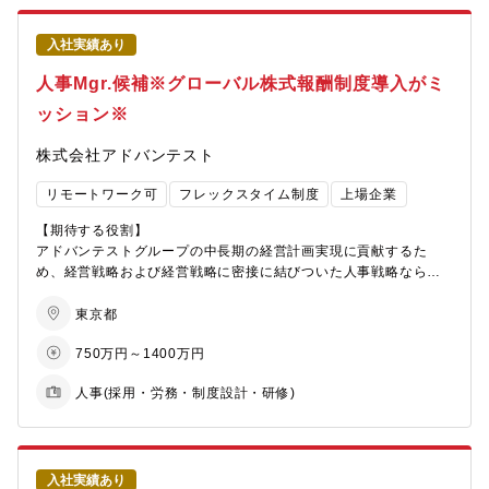
として一貫して担える
●顧客を第一に考えるスタンスで大手企業からの引き合い多数。
・ダイバーシティ関連（主に海外グループ会社を対象としたも
●平均年収が高く、社風も抜群。入社者の90%以上が「とても満
の）：30％
【組織の特徴】
【当社について】
足」
・エンゲージメント関連業務（同上）：20％
入社実績あり
■特定の分野に捉われずに、今まで培った知識を幅広く活用できる
リレー、I/Oデバイス、無線・センサー等の幅広い電子部品やモジ
●気になるボタンを押して頂くとご経験を見て営業担当がお声掛け
・グローバル人材マネジメント関連：50％
環境です。
人事Mgr.候補※グローバル株式報酬制度導入がミ
ュールを提供する電子コンポーネントメーカーとして、「未来を
します。
■業務に必要なスキルや知識を習得できる教育や研修が充実してい
創る」ための製品設計・開発・販売を通してお客様から多くの信
【将来的にお任せしたい業務】
ます。
ッション※
頼をいただいております。
ゆくゆくは、グローバル人事戦略関連業務におけるマネジメント
■社内教育だけではなく、部内教育の実施もございますので積極的
全般を担っていただきたいと考えています。
に自己研鑽に励むことができます。
株式会社アドバンテスト
また勤務地は原則として本社（丸の内）勤務になりますが、入社
■個人の能力や性格などの「良い部分」に着目しつつ仕事を割り振
後のキャリアプランに合わせて国内・海外転勤の可能性もありま
るので、高いモチベーションで仕事に取り組むことができます。
リモートワーク可
フレックスタイム制度
上場企業
す。
■20代から60代まで幅広い年齢層ですが、年上、年下関係なく気
【期待する役割】
軽に話せる雰囲気の職場です。
【組織構成】
アドバンテストグループの中長期の経営計画実現に貢献するた
■中途入社の社員も多いため、比較的すぐに新しい組織文化に適応
・グローバル人事部全体：30名
め、経営戦略および経営戦略に密接に結びついた人事戦略ならび
出来ます。
部長１名、室長３名、他管理職９名、メンバー17名
にCHO、管理本部、人事統括部、人事部の戦略・方針に基づき、
■社内の風通しが良く、若い世代であっても自由に意見を言える環
・年代：部長：50代、室長：平均40代半ば、管理職：40代、メン
以下の人事領域における課題設定、施策策定、実行の統括におい
東京都
境です。
バー：30代・20代が半分ずつ
て、Equity Compensation and Ownership Group リーダーを補
750万円～1400万円
・男女比：男性4：女性6
助、支援をお任せします。
・新卒/経験者比率：新卒2：経験者1
人事(採用・労務・制度設計・研修)
【職務内容】
【働き方】
・株式報酬（日本およびグローバル）
〇残業時間：残業時間：20時間程度/月
・従業員持株会（日本およびグローバル）
〇在宅勤務：可能。入社後１ヵ月程度は原則出社いただき、その
・その他上位者より指示・依頼のあった事項
後２ヵ月程度は仕事の慣れに応じて週２～３日程度出社いただく
入社実績あり