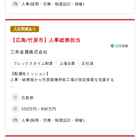
人事(採用・労務・制度設計・研修)
・事業と?材を往復しながら考える経営的視座
の距離も一層近くなります。その中で、役割は”採用の専門性”に特
・?材マネジメントを「仕組み」として定着させる実装?
化し、事業成長を人材面から支える立ち位置です。事業に寄り添
・多様なビジネスユニットを横断して機能するHRBPリーダーシ
いながら、採用の専門性を活かして活躍いただける方を募集して
ップ
おります。
入社実績あり
【職場構成】
【具体的な仕事内容】
【広島/竹原市】人事総務担当
所属組織??事戦略部 グローバル?事Gに所属いただきます。
ただし、主な活動は?材統括部内の各組織から選出されたメンバー
(1)中途採用実務・採用戦略設計
三井金属株式会社
で構成されるHRBP組織にて
事業戦略・組織課題を踏まえた要件定義
対応いただきます。
採用戦略立案、選考プロセス設計
フレックスタイム制度
上場企業
正社員
HRBP組織?現在組織拡大に向けてHRBP導?PJリーダーとして本
ダイレクトリクルーティング、エージェントコントロール
務１名と、各本部のHRBP
面接、クロージング、入社までのフォロー
【配属先ミッション】
活動を展開する兼務７名の体制で活動中（60代1?、50代1?、40
人事・総務面から竹原製煉所各工場の安定操業を支援する
代5?、30代1?、男性
(2)オンボーディング・活躍支援
7名?性1名）
入社後の定着支援、早期活躍に向けた仕組みづくり
【組織・職場環境】
総務課には、経理担当と総務担当があり、今回の募集職場である
広島県
【雰囲気】
(3)採用計画の策定
総務担当は、管理職を除き男性3名、女性4名の7名で構成されてお
事業の優先順位や組織課題に応じた要件定義と戦略設計
550万円～800万円
り、平均年齢は約40歳で中途採用者は1名です。職場の雰囲気は和
ベテランが多く、各?の仕事をしっかりこなすプロ集団です。?的
気あいあいとしており、互いにサポートしながら業務を進める雰
資本開示に伴って、新たなチャレン
(4)ブランド専任担当としての事業連携
人事(採用・労務・制度設計・研修)
囲気があるので中途採用者の方も業務を早期にキャッチアップし
ジに挑み始めたところであり、メンバーのモチベーションが?い部
ブランド戦略に基づいた採用支援
ながらご活躍いただいております。
門です。また、ベテランが多い割には
採用観点からの人材要件整理
若?も意?が出しやすい、風通しの良い部門です。
採用で事業側を支援し、成長を後押しする役割
【働きやすさ】