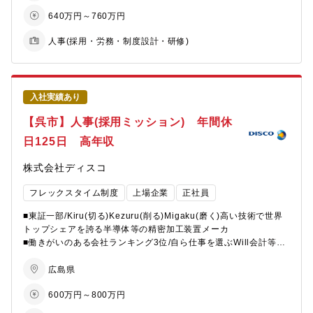
・人材・キャリア開発、教育：階層別・職種別の育成体系の企
その他、部内予算管理や整員計画、組合対応など多岐にわたり
人ではジェネラルにご活躍いただける人事担当を募集しておりま
【組織の特徴（就業環境）】
640万円～760万円
画、研修プログラムの設計・運用
ます。
す。
■残業時間も平均して20時間/月程度とメリハリのある、効率よく
・全社サクセッション：経営・重要ポジションを対象とした後継
※場合により本社内の各事業部人事ポジション(HRBP)への配属の
業務できる環境です。個人の事情に合わせたワークライフバラン
人事(採用・労務・制度設計・研修)
者育成計画の企画・推進
可能性もございます。
【組織の特徴】
スが実現可能です。
・エンゲージメント：エンゲージメント調査の企画・分析、改善
■特定の分野に捉われずに、今まで培った知識を幅広く活用できる
■有給休暇も年間10日以上取得している社員が大多数を占めます。
施策の立案・推進
【本ポジションの魅力】
環境です。
■出張は担当職務内容によりますが、年に6回程度です。
・人事制度：等級・評価・報酬制度など既存制度の運用品質の担
「事業は人なり」の考えのもと、ものづくり企業として社員が自
■業務に必要なスキルや知識を習得できる教育や研修が充実してい
保、制度改定の企画
入社実績あり
己の役割を認識し、活き活きと職場の仲間と目標に向かって働く
ます。
【入社後の教育】
・福利厚生：福利厚生制度の企画・見直し、運用管理
ことができるようラインとスタッフが連携して組織と人の活性化
■社内教育だけではなく、部内教育の実施もございますので積極的
部内では人事担当向けの社内セミナーや外部研修の受講を推進し
【呉市】人事(採用ミッション) 年間休
に取り組んでいます。同社では、数年毎のローテーションで労務
に自己研鑽に励むことができます。
ています。
■HRBP業務（リレー事業本部担当）
管理や人事制度改定から採用、教育、従業員エンゲージメント向
■個人の能力や性格などの「良い部分」に着目しつつ仕事を割り振
日125日 高年収
また、福利厚生の一環としてUdemyによるWEB教育コンテンツな
・事業本部内における人事施策の企画・推進（本部長・部門長と
上への取り組みといった多様な人事業務経験を積むことによりプ
るので、高いモチベーションで仕事に取り組むことができます。
どを取り入れております。
の連携）
ロの人事屋を育成していきます。
■20代から60代まで幅広い年齢層ですが、年上、年下関係なく気
株式会社ディスコ
・中期経営計画や中長期目線に基づく人員計画の策定、サクセッ
軽に話せる雰囲気の職場です。
【募集背景】
ションプランニングの実行
【キャリアパス】
■中途入社の社員も多いため、比較的すぐに新しい組織文化に適応
フレックスタイム制度
上場企業
正社員
人材を資本と捉え、その価値を最大限に引き出し、中長期的な企
・評価・配置・育成の最適化（本部内の人材ポートフォリオを踏
1on1等でライフステージを確認させて頂いた上で将来的に複数の
出来ます。
業価値の工場を目指す人的資本経営が求められているいま、同社
まえた個別最適化）
■東証一部/Kiru(切る)Kezuru(削る)Migaku(磨く)高い技術で世界
拠点や人事関連部署を経験していただくことにより、人事のプロ
■社内の風通しが良く、若い世代であっても自由に意見を言える環
では、働き方の多様化と従業員の意識変化を大きな課題と考えて
・全社制度の事業本部内での運用品質担保（現場実態に合わせた
トップシェアを誇る半導体等の精密加工装置メーカ
フェッショナルとしての活躍を期待いたします。
境です。
おり、これらに対応するには人事制度の変革・枠組み見直しなど
運用調整・浸透）
■働きがいのある会社ランキング3位/自ら仕事を選ぶWill会計等の
が必須と考えます。
・個別の組織課題・人事イシュー（組織改編、労務問題、キーパ
独自制度や福利厚生が充実し従業員満足の高い会社
【配属先情報】
多様な人材が集い、成長し活躍できる企業を目指すために、本求
ーソンのリテンション等）への対応
広島県
本社人事部：50名
人ではジェネラルにご活躍いただける人事担当を募集しておりま
【 仕事の内容】
男女比：男性 44％、女性 56％、中途入社割合：44％
す。
600万円～800万円
■マネジメント業務
■半導体需要の高まりに伴い当社事業も6期連続連続最高益を更新
・人事チームメンバーのマネジメント（プレイングマネージャー
と更なる拡大を続けており、特に広島拠点は社内でも多くの採用
【組織の特徴（就業環境）】