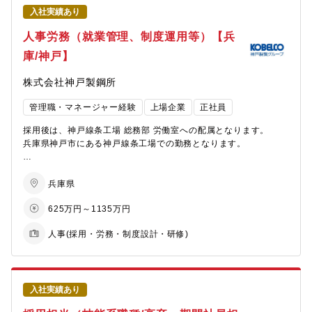
時間外労働の実績は月平均15時間であり（休日労働はほぼ発生し
入社実績あり
(5)異動、転籍、出向対応
ません）、年次有給休暇の取得実績は年15日であり、急な有給休
異動、転籍、出向の調整
人事労務（就業管理、制度運用等）【兵
暇などにも対応できる職場体制なので、ワークライフバランスを
組織横断的な人材活用の推進
保ちながら働くことができます。全社賃金担当者の会合などへの
庫/神戸】
出張機会があり、年５～１０回程度の出張があり他拠点との交流
【ポジションの魅力】
や知見の共有も図れます。出張はご家庭の都合などによって考
株式会社神戸製鋼所
・成長期企業の“組織づくりの中心”に立てる
慮・相談できますのでご安心ください。
・採用の専門性を発揮しながら、事業に深く寄り添える
管理職・マネージャー経験
上場企業
正社員
・“戦略HR”として採用力強化を進めるフェーズ
【業務内容・成長ステップ】
事業成長のスピードが早いため、
入社後は賃金計算業務（所得税・社会保険等）を中心にご担当い
採用後は、神戸線条工場 総務部 労働室への配属となります。
外部からのHR採用を積極的に行い、採用力の強化に取り組んで
ただき、当社における賃金計算業務の基礎をしっかり習得いただ
兵庫県神戸市にある神戸線条工場での勤務となります。
います。
きます。（当社において賃金計算はタイムプロやSAPといったシ
採用手法の高度化、選考体験の向上、採用データ分析など、
ステムを用います）また、三井金属グループでは全社的に社員の
【具体的な仕事内容】
仕組みづくり・プロセス改善に挑戦できる余白が多くありま
働きがい・エンゲージメントの向上に取り組んでおり、竹原製煉
・就業管理、異動、昇格・評価などの制度運用・労務管理
兵庫県
す。
所においても各種施策の実施、エンゲージメント調査、結果確認
・個別の労務対応
625万円～1135万円
を通してPDCAサイクルを回すことによりエンゲージメントの向
・労働組合対応
【組織情報】
上を図っております。エンゲージメント調査における事務局業務
・製造現場との調整・対話を通じた職場環境の改善
・人事本部 人材戦略部 中途採用課：15名
人事(採用・労務・制度設計・研修)
に関してもご担当頂きたいと考えております。
・基幹職の新卒・キャリア採用、各種階層別教育の企画・運営
・担当職種： 企画・マーケティング、エンジニア、バックオフィ
その後、習熟度に応じて人事・総務領域全般へ業務範囲を広げて
・福利厚生施策の企画・立案および運用管理
スなど幅広い職種を対象に中途採用活動を行っております。
いただき、幅広いスキルを身につけることが可能です。
・誇り・自信・愛着・希望あふれる職場づくりに向けた各種施策
※お任せする職種はご経験、ご志向に合わせて決定いたします。
＜具体的には＞
・賃金計算（所得税・社会保険等）
人事の仕事は、制度を机上で運用するだけではなく、現場と直接
入社実績あり
・入退社手続き
コミュニケーションを取りながら、日々発生する課題に向き合