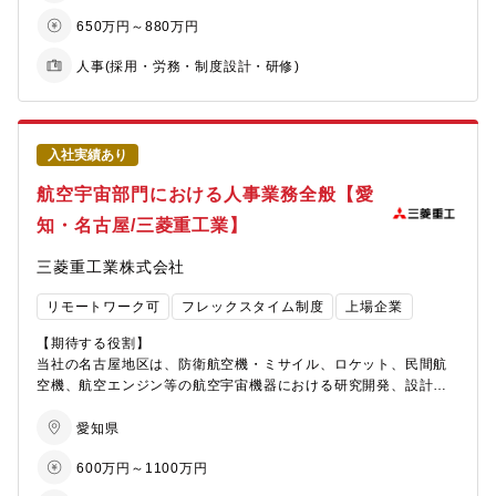
・チームマネジメント：人事課係長として、チームメンバーの指
【採用背景】
なかったフォトニクス・ソリューションを生み出し、社会課題の
650万円～880万円
導育成
ICT統括部人材マネジメント担当では、25中計の重点課題「DXの
解決に資することを存在意義と位置付け、果敢に挑戦していま
促進」を実現するため、ICT人材の最適配置実現に向けて邁進して
す。
人事(採用・労務・制度設計・研修)
【デクセリアルズフォトニクスソリューションズとは？】
います。主な活動として、ICT人材の外部からの採用、三井金属に
デクセリアルズグループは、技術と人材の持つ知見を巧みに掛け
所属するICT人材の育成や配置、キャリア開発など、各事業拠点の
合わせ、デジタルテクノロジーの進化を繋ぐことを目指し、エレ
ニーズを踏まえ、体制作りを支援しています。この度この活動を
クトロニクスや自動車になくてはならない、材料やソリューショ
より加速させるために新たに人員を募集します。
ンを手掛けてまいりました。今後、社会の効率向上による社会課
入社実績あり
題の解決に向けて、AI（人工知能）、IoT（Internet of
【入社後すぐお任せしたい業務】
航空宇宙部門における人事業務全般【愛
Things）、次世代通信など、新たなテクノロジーの活躍の機会が
▼採用業務
増加し、これらを支える光半導体やフォトニクス・ソリューショ
└ダイレクトリクルーティングの実施や転職エージェントの対応。
知・名古屋/三菱重工業】
ンの果たすべき役割も大きくなることが想定されます。
求人票のヒアリングや作成、面接日程の調整業務、選考進捗管
このような状況の中で、デクセリアルズフォトニクスソリュー
理、採用プロセスのデータ分析等
三菱重工業株式会社
ションズ（以下、DXPS）は、デクセリアルズグループのフォトニ
└人事部、各事業拠点との連携業務（調整、依頼、対応、進捗管
クス領域での事業の成長をリードしており、前身となる京都セミ
理）
リモートワーク可
フレックスタイム制度
上場企業
コンダクターが培ってきた光半導体技術と、当グループが持つ光
▼キャリア開発支援業務
と電気をコントロールする技術を掛け合わせることで、今までな
└社内にいるICT人材とのキャリア面談・サポート
【期待する役割】
かったフォトニクス・ソリューションを生み出し、社会課題の解
▼エンゲージメント業務
当社の名古屋地区は、防衛航空機・ミサイル、ロケット、民間航
決に資することを存在意義と位置付け、果敢に挑戦しています。
└部内活性に繋がる施策の企画
空機、航空エンジン等の航空宇宙機器における研究開発、設計・
└部内の方との活発なコミュニケーション
製造、アフターサービスを担っています。
国際情勢変化や防衛予算増額により、特に防衛航空機・ミサイル
愛知県
【働き方】
事業は2～3年で売上高は倍増、大幅に増員する見通しです。
600万円～1100万円
・日常は在宅勤務。業務の必要に応じて大崎本社出社、各事業拠
それに伴い、名古屋地区事業部門の戦略パートナーであるHRビジ
点への出張あり。
ネスパートナーグループの体制強化が急務となっているため、募