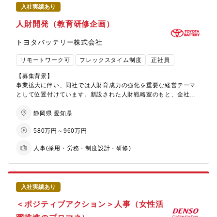
当社はグローバル規模で事業を展開しています。中でも機能材料
的な仕事です。
入社実績あり
事業は、スマートフォンの半導体パッケージ回路基板用の極薄銅
■採用業務
箔やバイク用の排ガス浄化触媒、ハイブリッド車の電池材料な
人財開発（教育研修企画）
・新卒・中途採用の企画・運営
ど、高い技術力と各業界でTOPクラスのシェアを誇る製品を多数
【同社について】
・採用オペレーション（面接調整、候補者対応、エージェント対
有しています。総合研究所は創造的な研究開発により、事業の中
・三菱グループの創業者岩崎彌太郎は政府より工部省長崎造船局
トヨタバッテリー株式会社
応）
核となる新商品・新技術を創出し、事業化を目指します。研究開
を借り受け、長崎造船所と命名して造船事業を開始したことを契
・面接対応（一次面接等）
発された材料は、将来的に製品化されて市場に出てゆき、暮らし
機に1884年に創業した同社は発電プラントなどの社会インフラ、
リモートワーク可
フレックスタイム制度
正社員
・母集団形成、採用チャネルの企画・運用
を豊かにすることに貢献できます。
船舶、航空機などの輸送機器、大型ロケット等の宇宙機器に至る
・採用データの分析、改善施策の立案
まで、エンジニアリングとものづくりのグローバルリーダーとし
【募集背景】
・現場部門との採用要件の整理・採用活動の推進
て社会を牽引しております。
事業拡大に伴い、同社では人財育成力の強化を重要な経営テーマ
・2025年3月期決算で受注高7.0712兆円、売上収益5.0271兆円、
として位置付けています。新設された人財戦略室のもと、全社教
■その他人事業務
当期利益2,454億円等いずれも過去最高であり、日本を代表する企
育体系の見直し・標準化を推進しており、教育企画機能を担う人
・人材開発施策の企画・推進
業でありながら、さらなる成長を続けております。
財開発グループの体制強化のための募集です。
静岡県 愛知県
・組織課題の解決に向けた施策立案・実行
・在宅勤務、時間単位年休、フレックスタイム制度導入、「える
・社員エンゲージメント向上施策の企画
ぼし」「くるみん」の各認定等ワークライフバランスを整えた働
580万円～960万円
【業務内容】
・その他、人事制度や組織開発に関する業務
き方が可能です。
■全社教育施策の企画・設計
※ご経験や志向性に応じて、まずは採用または教育研修のいずれ
人事(採用・労務・制度設計・研修)
・パソナから入社実績が多数あり、選考フローを熟知しておりま
・階層別教育、役割別教育、基礎知識教育、自己啓発支援制度
かをご担当いただきます。
すので、内定まで丁寧にフォロー致します。
などの企画・再構築
・教育体系全体の設計および中長期的人財育成戦略への落とし
【ポジションの役割・期待】
込み
・社員の成長を支える研修・人材育成施策を主体的に推進するこ
■教育プログラムの導入・運営
入社実績あり
と
・研修プログラムの企画、実行管理、効果検証
・採用活動にも幅広く携わり、必要な人材の採用に貢献すること
＜ポジティブアクション＞人事（女性活
・社内講師や関連部門との調整・運営推進
・教育・採用の両面から、人材開発課の施策を推進すること
・外部研修機関の選定・活用検討