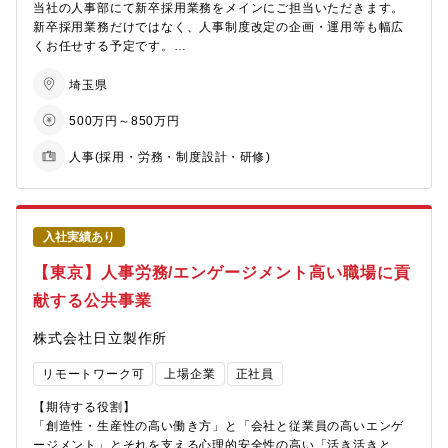
当社の人事部にて新卒採用業務をメインにご担当いただきます。
・マネジメント強化施策（1on1、評価者研修等）
新卒採用業務だけではなく、人事制度改定の企画・運用等も幅広
・エンゲージメント向上施策の企画・実行
くお任せする予定です。
・人事戦略・データ活用
・人員計画・組織設計（Headcount planning）
【具体的な業務内容】
埼玉県
・人事データ分析（離職率、評価分布など）
■新卒採用業務全般
・経営陣へのレポーティング・提言
500万円～850万円
■採用方針の企画、立案
・採用戦略との連動
■採用課題の解決
・組織カルチャー設計
人事(採用・労務・制度設計・研修)
■新卒面接対応
・IPO準備に伴うガバナンス整備
■内定者フォロー
■採用エージェントの選定
【同社について】
・2020年設立のスタートアップで設立4年目でグロース市場上場
【サブ業務】
入社実績あり
を達成した企業です！
■人事制度改定の企画・運用
・売上・利益ともに前年比1.5倍で急拡大2026年2月期は過去最高
【東京】人事労務/エンゲージメント高い職場に貢
■中途採用業務フォロー
益。今期も売上47%増を見込む超高成長企業圧倒的なスピード感
献する公共事業
で会社が拡大中。営業利益率約28%の卓越したビジネスモデル筋
【働き方】
肉質な財務基盤で新規投資も積極的。
■フレックス
株式会社日立製作所
・新卒の20代前半の若手社員から50代社員まで年齢問わず幅広い
■在宅勤務可
層の社員が在籍して活躍しており、ボードメンバーはキーエンス
※部門として出社率7割以上を目安とし、個人単位では週に2日以
リモートワーク可
上場企業
正社員
出身者や大手銀行出身者で構成され、スタートアップながらも堅
上の出社を必須としています。
実な経営を推進して企業です！
■転勤 当面無
【期待する役割】
・製造業×AIをテーマにソフト（AI）からハード（装置）まで一気
「創造性・生産性の高い働き方」と「会社と従業員の高いエンゲ
通貫したビジネスを展開しております。
ージメント」とそれを支える心理的安全性の高い「活き活きとし