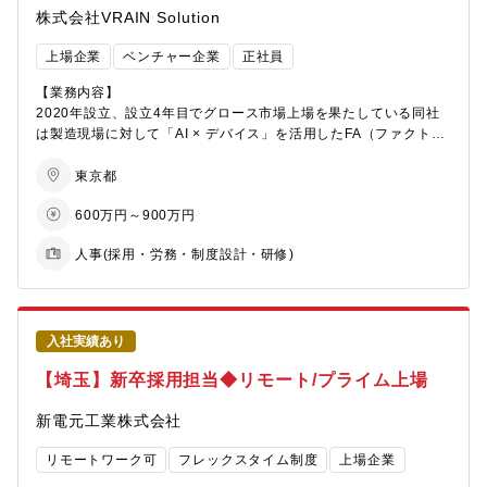
・安全衛生管理体制の整備・運用
株式会社VRAIN Solution
待できます。
・オフィス・ファシリティ管理および環境整備
・グローバル人事部の約60％は女性です。年代も様々で20代、30
・新規拠点立ち上げ・オフィス移転のサポート
上場企業
ベンチャー企業
正社員
代、40代、50代の社員がそれぞれライフステージに応じた働き方
・ベンダーコントロールおよびコスト管理
をしています。
・外部社労士・ベンダーとの連携・コントロール
【業務内容】
2020年設立、設立4年目でグロース市場上場を果たしている同社
【同社について】
【同社について】
は製造現場に対して「AI × デバイス」を活用したFA（ファクトリ
◆「人と社会と地球のために」を企業理念とする素材メーカー◆
・2020年設立のスタートアップで設立4年目でグロース市場上場
ーオートメーション）の推進により、事業拡大を続けています。
私たちは、非鉄金属の基礎素材だけではなく、自動車や家電など
を達成した企業です！
急速な成長に伴い、組織は拡大・多様化しており、これまでの属
東京都
に使われる機械部品や電子材料・部品、それらを作るために必要
・売上・利益ともに前年比1.5倍で急拡大2026年2月期は過去最高
人的・暫定的な人事運用から脱却し、事業成長を加速させる人事
な道具(超硬工具)も製造・販売し、さらにリサイクル事業も行う創
600万円～900万円
益。今期も売上47%増を見込む超高成長企業圧倒的なスピード感
戦略・制度設計の強化が求められています。そこで本ポジション
業150年以上の歴史を有する素材メーカーです。
で会社が拡大中。営業利益率約28%の卓越したビジネスモデル筋
では、人事領域の専任担当として組織基盤の構築をリードしてい
近年は経営改革に取り組んでおります。具体的には4つの経営改革
人事(採用・労務・制度設計・研修)
肉質な財務基盤で新規投資も積極的。
ただきます。
（Corporate Transformation (CX)、Digital Transformation
・新卒の20代前半の若手社員から50代社員まで年齢問わず幅広い
経営戦略と連動した人事制度・組織設計を通じて、「成果が出る
(DX)、Human Resources Transformation (HRX)、業務効率
層の社員が在籍して活躍しており、ボードメンバーはキーエンス
組織」「挑戦が報われる環境」の実現を目指し、制度の企画から
化）を推進しております。
出身者や大手銀行出身者で構成され、スタートアップながらも堅
運用・改善まで一貫して担っていただきます。
大きな器でありながらも急速に変化を遂げようとする希有な環境
実な経営を推進して企業です！
入社実績あり
が三菱マテリアルにはあります。この変化を一緒になって楽しん
・製造業×AIをテーマにソフト（AI）からハード（装置）まで一気
【具体的な業務内容】
で取り組んでいける方をお待ちしております。
【埼玉】新卒採用担当◆リモート/プライム上場
通貫したビジネスを展開しております。
・人事制度設計・運用
・等級・評価・報酬制度の設計／改定
新電元工業株式会社
・KPI／OKRなど評価指標の設計と浸透
・評価運用の設計・改善（評価会議設計含む）
リモートワーク可
フレックスタイム制度
上場企業
・組織開発・人材開発
・ハイパフォーマー定義／育成施策の設計