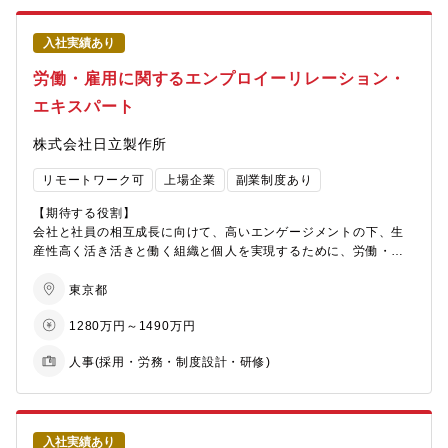
スキルを習得し活躍していますので、ご安心ください。
務やコアタイムのないフレックス勤務などの制度を活用し、効率
・従業員持株会（日本およびグローバル）
・グループ内に2名のキャリア採用者がすでに在席、活躍していま
的で柔軟性のある働き方を実践しています（育児勤務中の社員も
・その他上位者より指示・依頼のあった事項
す。
複数名在籍しています）。
入社実績あり
・勤務先は神戸市兵庫区にあります。地下鉄駅に直結、通勤は大
【配属先】
労働・雇用に関するエンプロイーリレーション・
変便利です。三宮駅から電車で10分程度と市街地に近接していま
【同社について】
管理本部 人事統括部 人事部 HC Group Support
す。大阪などからも通勤可能です。
・三菱グループの創業者岩崎彌太郎は政府より工部省長崎造船局
エキスパート
・最新の自社ビル内にオフィスを構えており、広く快適な職場環
を借り受け、長崎造船所と命名して造船事業を開始したことを契
【当ポジションについて/魅力】
境を実現しています。防音会議ブースを多数設置し、業務拠点間
機に
・導入・拡充という新たな業務に取り組めるところ
株式会社日立製作所
のリモート会議促進による業務効率化にも取り組んでいます。
1884年に創業した同社は発電プラントなどの社会インフラ、船
・日本ではまだ例が少ない株式報酬関係のグローバル展開の業務
舶、航空機などの輸送機器、大型ロケットなどの宇宙機器に至る
遂行により専門性を培えるところ
リモートワーク可
上場企業
副業制度あり
【同社について】
まで、エンジニアリングとものづくりのグローバルリーダーとし
・日々の業務遂行で英語能力を培えるところ（海外出張も想定あ
・三菱グループの創業者岩崎彌太郎は政府より工部省長崎造船局
て、社会を牽引しております。
り）
【期待する役割】
を借り受け、長崎造船所と命名して造船事業を開始したことを契
・直近2025年3月期決算で受注高7兆0,712億円 売上収益5.0271
・ほぼ全てのステークホルダーが、本業務の取り組みに対しポジ
会社と社員の相互成長に向けて、高いエンゲージメントの下、生
機に1884年に創業した同社は発電プラントなどの社会インフラ、
兆円、当期利益2,454億円いずれも過去最高値であり、NO1重工
ティブ（支援、感謝等）であること
産性高く活き活きと働く組織と個人を実現するために、労働・雇
船舶、航空機などの輸送機器、大型ロケットなどの宇宙機器に至
業メーカーでありながらさらに成長をしております。
用戦略の企画立案を担当いただきます。
るまでエンジニアリングとものづくりのグローバルリーダーとし
・在宅勤務、時間単位年休、フレックスタイム制度導入、えるぼ
【出張について】
東京都
て社会を牽引しております。
し」「くるみん」の各認定等ワークライフバランスを整えた働き
応相談（各拠点に出向いての従業員向け説明、グローバルな人事
【職務詳細】
1280万円～1490万円
・直近2025年度決算で受注高7兆0,712億円 売上収益5.0271兆
方が可能です。
メンバーとの打ち合わせが想定されます）
現行制度・施策の課題抽出および分析、新制度・施策の企画立
円、当期利益2,454億円等いずれも過去最高値であり、NO1重工
・パソナから入社実績が多数あり、選考フローを熟知しておりま
案、労使交渉、制度移行対応、従業員コミュニケーション等の立
人事(採用・労務・制度設計・研修)
業メーカーでありながらさらに成長をしております。
すので、内定まで丁寧にフォロー致します。
案・推進など、制度・施策の再構築や推進に関わる業務全般を、
・在宅勤務、時間単位年休、フレックスタイム制度導入、えるぼ
日立製作所および日立グループの関係者等と連携して進めていた
し」「くるみん」の各認定等ワークライフバランスを整えた働き
だきます。
方が可能です。
①勤務・休暇制度や雇用制度の企画立案
・パソナから入社実績が多数あり、選考フローを熟知しておりま
②自律的且つ柔軟な働き方の企画立案
入社実績あり