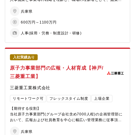
ていただくこと。
実行・推進を担当するメンバの募集です。
【組織構成】
【求める人物像】
・組織の目標達成に向けて中心的な役割を担っていただくこと。
兵庫県
・ダイバーシティ推進を専任で担当する課で、8名のメンバーが在
同社は社是「創造・挑戦・協調」を重視しています。個人の創
■担当業務
600万円～1100万円
籍
造・挑戦を重視し、業務タスクに対するオーナーシップを発揮す
【部門について】
ご入社直後は、採用業務（キャリア採用）を担当頂きます。長期
・8名の課メンバーのうち、30代～40代前半の女性が6名と多く、
るとともに、業務の標準化や適切な報連相によりチームワークを
同社では2025年からの第4次中期経営計画において、人的資本投
的なキャリアプランとして、他業務担当への変更、本社CoEや他
人事(採用・労務・制度設計・研修)
家庭・育児との両立をしながらチームで協力して業務を推進して
高める意識を持ったバランス感覚ある人材を求めています。
資を重要施策の１つに位置づけています。当３年間において増員
拠点、事業部HRBPへの異動および転勤の可能性があります。
います
また、コストセンターとしての意識ではなく、価値創出に向けた
と賃上げを実施する他、社員のスキルアップや能力開発、エンゲ
・裁量権が大きく、「やりたい」と手を挙げれば実現できる風土
QCD意識が必要です。
ージメント強化など様々な施策実行も期待されており、人事部が
■地区HRBPの役割
があります
果たす役割の重要性は高まっています。当社における人的資本の
以下業務において、各種人事施策の実行・推進を担う部門です。
◎キャリア入社比率：業界・職種問わず歓迎（異業界出身者も活
【募集背景】
位置づけは新たな価値創造を生み出す源泉そのものであり、当3年
地区の職場理解者としての支援や相談受け、それらを通して情報
入社実績あり
躍中）
同社は今まさに成長期の真っ只中にあり、人的資本を経営の中軸
間で累計108億円の投資予定額がまさにその現れです。単なるコス
密度を高め、経営の意思決定確度の向上に寄与することにも取り
原子力事業部門の広報・人材育成【神戸/
◎在宅勤務：週2～3回程度利用可能
として強化しています。
トセンター機能で日々の業務に携わるのではなく、「価値を生み
組んでいきます。
◎フレックスタイム制度あり
当求人は事業規模拡大にドライブを掛けるべく、人事部門の組織
出す職務」で成果を出し、キャリアアップしていきたいとお考え
三菱重工業】
◎自己啓発支援制度：外部セミナー・資格取得支援など充実
体制を強化することを目的とした募集です。ご経験を活かして、
の方は是非ご応募ください。
具体的な業務内容：採用、労務管理、人事・組織管理、福利厚
事業拡大に貢献する意欲ある方に、その能力を発揮していただく
生、など人事業務全般
三菱重工業株式会社
ことを期待し、組織業務を牽引する係長候補を募集いたします。
【組織構成】 人事部長・次長（各１名）ー人材開発課長・人事
当社人事部における「採用・教育」、もしくは「人事・労務」の
課長（各１名）ー人材開発課長・人事係長★募集ポジション★ー
■当社神戸地区について
リモートワーク可
フレックスタイム制度
上場企業
係長候補として、それぞれの業務における企画から運用までの全
人財開発課・人事課主任（各１名）ー人材開発課メンバー（4
神戸地区は、当社の事業計画における伸長事業と位置づけられた
般をハンドリングして頂きます。企画運営の強化、業務の標準
名）・人事課メンバー（4名）
原子力事業や防衛・宇宙事業（潜水艦、ロケット）をはじめ、多
【期待する役割】
化、KPI達成に向けた道筋の共有やPDCAにおける適時見直しな
現部員の年齢構成・・・管理職（部長～課長）：40～50歳代前
数の事業・部門を抱える事業所です。人員数は約7,700名（2026
当社原子力事業部門(グループ会社含め7000人程)の企画管理部に
ど、業務運用だけでなく、組織としての活動を意識し、課長をサ
半、一般職（主任～メンバー）：22～30歳中盤
年4月時点）。上記特徴を活かして、「SBU-HRBPとの事業貢献
おいて、広報および社員教育を中心に幅広い管理業務に従事頂き
ポートして業務を推進していただける方を求めています。
（縦）」と「地区横断での高度化（横）」を同時に推進し、神戸
ます。
【求める人物像】
地区の事業成長と組織パフォーマンス向上を支えるHRとなること
原子力事業の社会的理解を深める広報活動や、社員の能力向上・
兵庫県