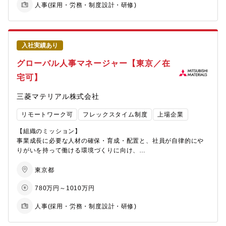
【組織の特徴】
人事(採用・労務・制度設計・研修)
として自らも実務を担いながらチームを牽引）
を計画しております。その中で、新卒採用・中途採用メンバーを
■フレックス（コアタイム無）が柔軟に活用でき、在宅勤務も週1
■特定の分野に捉われずに、今まで培った知識を幅広く活用できる
・経営陣・事業本部長への報告、人事戦略に関する検討・実行
募集。まずは、現在採用を担当している社員のサポートとして、
回利用可能です。
環境です。
面接日程調整や工場見学対応などから担当頂き、将来的に説明会
■残業時間も平均して20時間/月程度とメリハリのある、効率よく
■業務に必要なスキルや知識を習得できる教育や研修が充実してい
【募集背景】
運営なども担当して頂く予定です。
業務できる環境です。個人の事情に合わせたワークライフバラン
ます。
事業ポートフォリオの転換とリレー事業への集中に伴い、リレー
入社実績あり
スが実現可能です。
■社内教育だけではなく、部内教育の実施もございますので積極的
事業の成長をHRBPとして人事・組織面から支える体制強化と、
■調整相手は部課長や社長など。事務的な作業だけでなく、社内の
■有給休暇も年間10日以上取得している社員が大多数を占めます。
に自己研鑽に励むことができます。
グローバル人事マネージャー【東京／在
採用・タレントマネジメント・育成・サクセッション・エンゲー
役職者クラスとの交渉調整などまで担って頂きます。
■出張は担当職務内容によりますが、年に6回程度です。
■個人の能力や性格などの「良い部分」に着目しつつ仕事を割り振
ジメント・制度改定といった人事企画機能の強化を同時に進める
宅可】
るので、高いモチベーションで仕事に取り組むことができます。
必要があります。
■「スピーディに仕事をこなす」「役職者にもひるまず交渉ができ
【入社後の教育】
■20代から60代まで幅広い年齢層ですが、年上、年下関係なく気
そのため、全社の人事企画を推進する機能と、事業本部の成長を
る」「変化が早い環境で成長したい」「未経験から人事に挑戦し
部内では人事担当向けの社内セミナーや外部研修の受講を推進し
三菱マテリアル株式会社
軽に話せる雰囲気の職場です。
支援するHRBP機能を兼務し、企画と実務の両方をリードできる
たい」「早期に仕事を任される環境で積極的に挑戦し道を切り拓
ています。
■中途入社の社員も多いため、比較的すぐに新しい組織文化に適応
プレイングマネージャーを募集します。
きたい」などの想い、志向をお持ちの方には最適な環境と考えて
また、福利厚生の一環としてUdemyによるWEB教育コンテンツな
リモートワーク可
フレックスタイム制度
上場企業
出来ます。
おります。
どを取り入れております。
■社内の風通しが良く、若い世代であっても自由に意見を言える環
【働き方】
【組織のミッション】
境です。
リモートワーク併用可（週2日程度）
■現在、広島2拠点での採用担当は2名。現場部門との要件調整や面
事業成長に必要な人材の確保・育成・配置と、社員が自律的にや
【募集背景】
接対応、日程調整、説明会運営などを担当。出張も多くこなして
りがいを持って働ける環境づくりに向け、
人材を資本と捉え、その価値を最大限に引き出し、中長期的な企
【魅力】
います。
グループ共通の人材ソリューションをグローバルに構築・展開
業価値の工場を目指す人的資本経営が求められているいま、同社
・富士通グループにルーツを持つリレー専業メーカーとして「第
し、グループワイドでの人と組織の成長に貢献する。
東京都
では、働き方の多様化と従業員の意識変化を大きな課題と考えて
二創業フェーズ」に立ち会える
【配属先情報】
おり、これらに対応するには人事制度の変革・枠組み見直しなど
780万円～1010万円
・売上比率7割が海外のグローバルな事業の本社人事として裁量を
広島総務部への配属となります。
【業務内容】
が必須と考えます。
持って人事施策をリードできる
グローバル人事部の業務うち、ダイバーシティ関連、エンゲージ
多様な人材が集い、成長し活躍できる企業を目指すために、本求
人事(採用・労務・制度設計・研修)
・事業本部と深く連携しながら、AI・デジタル実装も含めた中期
【働きがいランキング3位。世界トップシェアの精密加工装置メー
メント関連、グローバル人材マネジメント関連業務に関する企
人ではジェネラルにご活躍いただける人事担当を募集しておりま
経営計画の実行に向けた組織人事施策をプレイングマネージャー
カー】
画、立案、実行をご担当いただきます。
す。