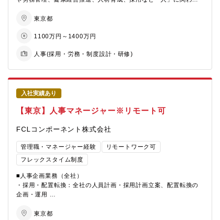
平均年齢：42.0歳
可能性もございます。
いずれかの部門にて、チームのマネジメントを行う管理職として
中途入社割合：44％
の活躍を期待しております。
東京都
部門トップの年齢：50代（事業所長）
【本ポジションの魅力】
「事業は人なり」の考えのもと、ものづくり企業として社員が自
1100万円～1400万円
なお、同社の総合職では、全社横断的な職種別・専門別の管理区
【組織の特徴（就業環境）】
己の役割を認識し、活き活きと職場の仲間と目標に向かって働く
分「職掌」を用いており、専門的な能力開発を目的に職掌別人材
■残業時間も平均して20時間/月程度とメリハリのある、効率よく
ことができるようラインとスタッフが連携して組織と人の活性化
人事(採用・労務・制度設計・研修)
開発を行っているため、数年に一度の転勤を伴います（応相
業務できる環境です。個人の事情に合わせたワークライフバラン
に取り組んでいます。同社では、数年毎のローテーションで労務
談）。希望の初任地については応募書類にご記載ください。(面接
スが実現可能です。
管理や人事制度改定から採用、教育、従業員エンゲージメント向
時にも確認させていただきます。)
■有給休暇も年間10日以上取得している社員が大多数を占めます。
上への取り組みといった多様な人事業務経験を積むことによりプ
■出張は担当職務内容によりますが、年に6回程度です。
ロの人事屋を育成していきます。
業務はいずれも一人で担当するのではなく、チームでフォローし
入社実績あり
合いながら一緒に課題解決に向けた提案が出来る環境であり、社
【入社後の教育】
【キャリアパス】
【東京】人事マネージャー※リモート可
内コミュニケーションも非常に活発な環境です。
部内では人事担当向けの社内セミナーや外部研修の受講を推進し
1on1等でライフステージを確認させて頂いた上で将来的に複数の
また、人事部職掌として、各事業所間の定期的な情報交換の場が
ています。
拠点や人事関連部署を経験していただくことにより、人事のプロ
FCLコンポーネント株式会社
あるほか、拠点を超えた研修や交流の機会もあり、全社の人事担
また、福利厚生の一環としてUdemyによるWEB教育コンテンツな
フェッショナルとしての活躍を期待いたします。
当者と連携しながら業務を進めていただきます。
どを取り入れております。
管理職・マネージャー経験
リモートワーク可
【配属先情報】
＜詳細＞
【募集背景】
フレックスタイム制度
別子事業所総務センター：65名（人事業務以外を担当する従業員
本社人事部においては、人事部、人事業務室、人材開発室、DE&I
人材を資本と捉え、その価値を最大限に引き出し、中長期的な企
も含む）
■人事企画業務（全社）
協創室、健康経営推進室のいずれかへの配属を想定しておりま
業価値の工場を目指す人的資本経営が求められているいま、同社
男女比：男性 63％、女性 37％
・採用・配置転換：全社の人員計画・採用計画立案、配置転換の
す。業務内容は以下の通りです。
では、働き方の多様化と従業員の意識変化を大きな課題と考えて
平均年齢：39.0歳
企画・運用
■各種制度の制定や設計、検証（人事制度、海外人事制度など）
おり、これらに対応するには人事制度の変革・枠組み見直しなど
中途入社割合：38％
・全社タレントマネジメント：タレントの見極め・配置・活用に
■戦略立案（採用、人材開発、健康経営推進、ダイバーシティー推
が必須と考えます。
部門トップの年齢：40代（総務センター長）
関する全社的な仕組みづくり
東京都
進など）
多様な人材が集い、成長し活躍できる企業を目指すために、本求