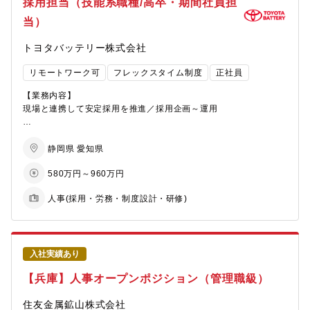
採用担当（技能系職種/高卒・期間社員担
・研修の企画・運営
い、調整・解決していくことが中心となります。また、制度を適
・ストレスチェックやエンゲージメント調査の運営
切に運用するためには、現場の状況や個別の事情を把握した上
当）
・採用業務
で、丁寧な説明や対話を行うことが不可欠です。「現場がスムー
・社内イベント企画・運営（永年勤続表彰、スポーツ行事など）
ズに動けるように裏方として支える」という、地道で実務的な対
トヨタバッテリー株式会社
・各種相談窓口対応
応の積み重ねが必要となります。
・庶務業務（来客対応、備品管理 等）
リモートワーク可
フレックスタイム制度
正社員
キャリア入社の方には、これまでのご経験や当社にはない視点を
【業務の面白み/魅力】
積極的に活かしていただくことを期待しています。現場の声を踏
【業務内容】
・事業所の運営を支えるバックオフィス業務であり、社員一人ひ
まえた上で、多様な人材の活躍推進や、働きがい・働きやすさの
現場と連携して安定採用を推進／採用企画～運用
とりを支える実感を得られる仕事です。
向上につながる施策について、一歩踏み込んだ提案も積極的に行
・多くの会社において共通で必要となる賃金計算に関する知識が
って頂ける環境です。
◇技能系人材（高卒／期間社員／製造派遣等）の採用企画・実行
習得できるとともに、担当業務を拡大するなかで人事総務のゼネ
■高校訪問、会社説明会・選考運営、応募者対応などの現場実務
静岡県 愛知県
ラリストとして成長実感を得ることができます。またエンゲージ
【募集背景】
■期間社員の募集・面接調整・入社手続き
580万円～960万円
メント向上施策に関する企画・実行では、すぐに効果が出ないこ
当社では、人事労働業務について専門機能人材として全社横断的
■派遣社員の受入・契約管理など
ともありますが、中・長期的な目線で取り組んでいただき、エン
なキャリア管理をしています。人的資本経営、エンゲージメント
◇要員計画に基づく採用進捗管理と充員確保施策の実行
人事(採用・労務・制度設計・研修)
ゲージメントスコアの向上、実際の社員からのフィードバックな
向上、ダイバーシティ＆インクルージョン等の人事労働部門が果
◇定着率向上に向けた現場との連携・施策立案（フォロー体制構
ど効果を実感できる機会にやりがいを感じていただけると思って
たすべき責任範囲拡大に伴い、次世代の組織基盤を担う人材を採
築、現場教育支援等）
おります。
用し、全社的に体制の強化を図ることで、従業員が働きやすく、
◇採用データの分析、採用プロセスの改善（業務効率化・DX推進
成長できる職場づくりを推進していきたいと考えています。
含む）
【キャリアステップイメージ】
入社実績あり
入社当初は、賃金計算業務およびエンゲージメント調査事務局な
【配属組織】神戸線条工場 総務部 労働室
【仕事の魅力】
【兵庫】人事オープンポジション（管理職級）
どを担当いただきます。その後、ご本人の希望・適性を踏まえ担
当社従業員の７割を占める技能系は、今後の事業活動においてそ
当業務を拡大していただきます。なお、当面は転勤はありません
【キャリアパス】
の安定的確保と能力の最大活用は必須です。
住友金属鉱山株式会社
が、ご自身のキャリアアップのため三井金属の他拠点を経験いた
神戸線条工場での人事労働業務を2～3年程度経験した後は、工場
一方で、今後の事業展開に応じた対応が必要であること、人財獲