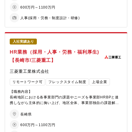
同社は社是「創造・挑戦・協調」を重視しています。個人の創
を目指しております。
組織活性化を目的とした教育プログラムの企画・運営を通じて、
600万円～1100万円
造・挑戦を重視し、業務タスクに対するオーナーシップを発揮す
事業部門の基盤強化を推進する重要なポジションです。
るとともに、業務の標準化や適切な報連相によりチームワークを
【配属組織】
人事(採用・労務・制度設計・研修)
高める意識を持ったバランス感覚ある人材を求めています。
神戸HRBPグループ 人事チーム(10人程) キャリア採用は現
【業務内容】
また、コストセンターとしての意識ではなく、価値創出に向けた
在、3名でやっております。キャリア採用担当は大半がキャリア入
■広報活動全般
QCD意識が必要です。
社者です。
・ 原子力事業の魅力や取り組みを社内外に発信するための戦略立
案と実行
【募集背景】
【働き方について】
・ プレスリリース、社内報、ウェブサイトなど多様なチャネルを
入社実績あり
同社は今まさに成長期の真っ只中にあり、人的資本を経営の中軸
在宅勤務：週1～2日で在宅勤務をしております。
活用した情報発信
HR業務（採用・人事・労務・福利厚生)
として強化しています。
・ メディア対応や取材対応、展示会出展のサポート
当求人は事業規模拡大にドライブを掛けるべく、人事部門の組織
【長崎市/三菱重工】
体制を強化することを目的とした募集です。ご経験を活かして、
【同社について】
■社員教育・人材育成
事業拡大に貢献する意欲ある方に、その能力を発揮していただく
・三菱グループの創業者岩崎彌太郎は政府より工部省長崎造船局
・ 新入社員研修や階層別研修、スキルアップ研修の企画・運営
三菱重工業株式会社
ことを期待し、組織業務を牽引する係長候補を募集いたします。
を借り受け、長崎造船所と命名して造船事業を開始したことを契
・ 社員のキャリア開発支援や研修効果の評価・改善
当社人事部における「採用・教育」、もしくは「人事・労務」の
機に1884年に創業した同社は発電プラントなどの社会インフラ、
・ 組織風土の醸成や働きがい向上を目指した各種施策の企画推進
リモートワーク可
フレックスタイム制度
上場企業
係長候補として、それぞれの業務における企画から運用までの全
船舶、航空機などの輸送機器、大型ロケット等の宇宙機器に至る
般をハンドリングして頂きます。企画運営の強化、業務の標準
まで、エンジニアリングとものづくりのグローバルリーダーとし
【配属組織】
【職務内容】
化、KPI達成に向けた道筋の共有やPDCAにおける適時見直しな
て社会を牽引しております。
原子力セグメント 企画管理部 企画・HRグループ(10名程)
長崎地区における各事業部門の課題やニーズを事業部HRBPと連
ど、業務運用だけでなく、組織としての活動を意識し、課長をサ
・2025年3月期決算で受注高7.0712兆円、売上収益5.0271兆円、
セグメントの事業計画の立案や財務戦略、内部基盤強化に係るア
携しながら主体的に掬い上げ、地区全体、事業部独自の課題解決
ポートして業務を推進していただける方を求めています。
当期利益2,454億円等いずれも過去最高であり、日本を代表する企
クションプランなどを推進する部門です。企画管理部の中でも、
に必要なHR施策をスピード感をもって企画し、着実に実行・支援
業でありながら、さらなる成長を続けております。
事業母体である神戸造船所内に配置されており、事業部門内の各
していきます。
長崎県
・在宅勤務、時間単位年休、フレックスタイム制度導入、「える
部門と深く連携して各種業務を推進しているグループです。
具体的な業務内容：採用、労務管理、人事、教育、福利厚生、な
600万円～1100万円
ぼし」「くるみん」の各認定等ワークライフバランスを整えた働
グループ内には事業計画の立案や、財務・人員計画の策定等を担
どHR業務全般
き方が可能です。
う機能もあり、自身の専門分野を持ちながら幅広くさまざまな業
上記HR業務全般のなかから、ご本人の経験や希望を踏まえ、適性