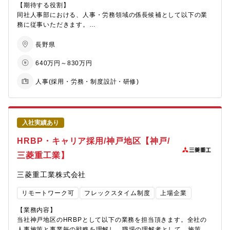
に直結するDE&I推進を主導できます
【期待する役割】
? 企画から実行まで一貫した経験：施策の立案だけでなく、現場
【将来的に期待する役割】
同社人事部における、人事・労務領域の係長候補として以下の業
への浸透・定着まで責任を持って推進できます
・担当業務の専門性を深めて、プロフェッショナルとして活躍し
務に従事いただきます。
? 製造業×ダイバーシティの希少な知見：伝統的なメーカーで組織
ていただくこと。
(1) 人事企画・制度
変革を実現した経験は、市場価値の高いキャリア資産になります
・組織の目標達成に向けて中心的な役割を担っていただくこと。
(2) 給与・労務
長野県
? グローバル視点の獲得：海外拠点との連携を通じて、グローバ
まずは上記の運用からスタートし、全体運営に慣れて頂き、徐々
640万円～830万円
ルDE&I戦略の知見を習得できます
【部門について】
に年間計画の企画や運用業務改善など担当範囲を広げていただき
? データドリブンな人事スキル：定量的なKPI管理と分析力を身に
同社では2025年からの第4次中期経営計画において、人的資本投
ます。運営の後、運営業務の標準化により、業務をメンバーと共
人事(採用・労務・制度設計・研修)
つけられます
資を重要施策の１つに位置づけています。当３年間において増員
有しながら、計画企画・立案やメンバーのフォローなどを行って
と賃上げを実施する他、社員のスキルアップや能力開発、エンゲ
いただきます。尚、「採用・教育」、「人事・労務」どちらの領
＜組織ミッションと今後の方向性＞
ージメント強化など様々な施策実行も期待されており、人事部が
域を担当するかは、応募者の経験・能力等を総合的に判断して配
果たす役割の重要性は高まっています。当社における人的資本の
置いたします。
2030年までにグローバル10％、日本3.3％の女性管理職輩出を目
位置づけは新たな価値創造を生み出す源泉そのものであり、当3年
＜業務の流れ＞
入社実績あり
指し、全社横断で女性活躍推進施策を企画・実行しています。採
間で累計108億円の投資予定額がまさにその現れです。単なるコス
いずれの業務も計画・実行と改善を組織レベルで繰り返します。
HRBP・キャリア採用/神戸地区【神戸/
用・両立支援・内部昇格の3軸で施策を展開し、男女ともに働きや
トセンター機能で日々の業務に携わるのではなく、「価値を生み
部門目標に対するKPIを課長とともに係長候補（募集ポジション）
すい職場づくりと、ポテンシャル人材の発掘・育成に注力してい
出す職務」で成果を出し、キャリアアップしていきたいとお考え
が立案・計画し、達成するための施策案を立案、上長とともに見
三菱重工業】
ます。
の方は是非ご応募ください。
直しを図りながら実行・運営に移します。適宜上長の支援を得な
がら、自身の経験やアイデアを活かし、当社組織風土も踏まえ
三菱重工業株式会社
自動車部品業界のリーディングカンパニーとして、私たちの取り
【組織構成】 人事部長・次長（各１名）ー人材開発課長・人事
て、提案・運営頂きます。実行とともに標準化に向けた業務改善
組みは社外からも注目されています。「製造業のダイバーシティ
課長（各１名）ー人材開発課長・人事係長★募集ポジション★ー
に取り組んでおりますので、入社頂き次第、運営と業務改善の両
リモートワーク可
フレックスタイム制度
上場企業
推進はこうあるべき」という業界全体への発信力を持てること
人財開発課・人事課主任（各１名）ー人材開発課メンバー（4
輪で経験を活かしてご活躍頂けます。
が、このポジションの醍醐味です。
名）・人事課メンバー（4名）
【業務内容】
現部員の年齢構成・・・管理職（部長～課長）：40～50歳代前
【将来的に期待する役割】
当社神戸地区のHRBPとして以下の業務を担当頂きます。全社の
半、一般職（主任～メンバー）：22～30歳中盤
・担当業務の専門性を深めて、プロフェッショナルとして活躍し
人事施策と事業毎の戦略を理解し、職場の理解者として、施策の