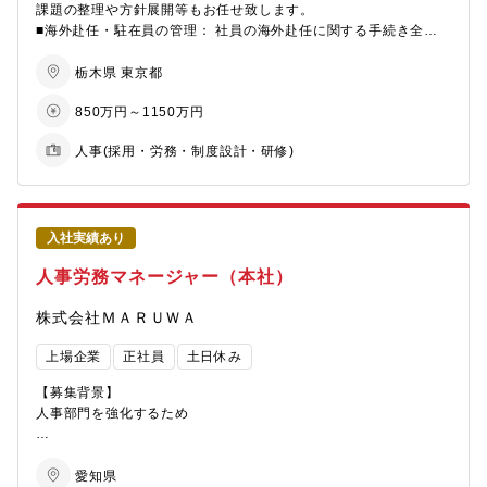
■職場のイメージ・現在は7名体制の少数精鋭。互いに助け合い、
課題の整理や方針展開等もお任せ致します。
フェーズ
声を掛け合いながら一丸となって業務に取り組んでいます。・宮
■海外赴任・駐在員の管理： 社員の海外赴任に関する手続き全般
・事業責任者との近い距離での意思決定・実?
城工務室には、人事のほか総務・生産管理・人材育成など複数の
（ビザ取得、労働許可、住居・学校の手配、引越しのサポートな
・個別施策ではなく、?材が育ち続けるエコシステムそのものを設
グループがあり、協力しながら幅広い業務に携われます。
ど）を行います。
栃木県 東京都
計できること
■職場のミッション①全従業員が高い志とやりがいを持って働ける
■グローバル人材戦略の立案： 各国の拠点で必要な人材を計画的
850万円～1150万円
職場環境の構築②適切な人材採用と配置による組織・生産ライン
に配置するための戦略を策定し、実行をサポートします。
■他社との差別化
の安定稼働③コンプライアンス違反を許さない職場風土の醸成
■現地法人との連携： 海外拠点の人事担当者と連携し、評価制度
・本社?事でありながら、事業側深くに実装する?ち位置
人事(採用・労務・制度設計・研修)
や人事ポリシーの統一、課題解決を行います。
・戦略・制度・運?を分断せず、?本で扱える裁量
【募集背景】
■海外勤務規程の作成と運用： 駐在員の処遇や手当などに関する
電動化をはじめとするお客様のニーズはますます高まっていま
規程の整備と、その遵守状況の確認を行います。
■将来的に描けるキャリア
す。これに確実に応えていくためには、良質な人財の採用と従業
■語学研修や異文化研修の実施： 海外赴任前の準備として、研修
・HRBP組織全体の統括
員のモチベーション向上が不可欠です。私たちと共に力を結集
を企画・実施することもあります。
入社実績あり
・事業責任者視点を持った?事リーダー
し、未来のモノづくりを人事の面から支えてくださる方を募集し
※上記業務より専門性や志向性に応じてアサイン致します
人事労務マネージャー（本社）
ています。
【職務の概要】
海外人事課は、グローバルに展開する当社にあたって、人材の“橋
・HRBP展開リーダーとして、各ビジネスユニットへのHRBP配
株式会社ＭＡＲＵＷＡ
【求める人材イメージ】
渡し役”ともいえるポジションです。各国の文化や労務慣習、法制
置・育成・支援を担う
・製造業における人事経験を通じて、組織や現場が求める人材像
度にも対応する必要があるため、幅広い知識と柔軟な対応力が求
・特定の重点ビジネスユニットのHRBPとして常駐レベルで関与
上場企業
正社員
土日休み
を理解し、課題に向き合い解決に導くことができる方 特に、採
められるやりがいのある仕事です。
し、?材マネジメント全般をリード
用においては「質の高い人財」を確保し、会社の成長に貢献でき
（所属は本社?材統括部、主たる活動拠点は担当ビジネスユニット
【募集背景】
る方を求めています。
【募集背景】
を想定）
人事部門を強化するため
当社では、2024年にスタートした5か年の中期経営計画『進化の
実現』の成功に向けて、経営戦略をさらに加速させてまいりま
■必須要件
【仕事内容】
す。その実現を支える人事基盤の強化を目的とし、新たに人材の
【職種】
グループ全体の人事業務全般（採用・労務・人事制度等）
愛知県
採用を開始いたしました。