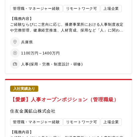
だく可能性があります。
のある他の事業所、人事労政部や事業部門企画管理部などの人事
得の競争が激化している状況であることなど、企業の最前線で難
管理職・マネージャー経験
リモートワーク可
上場企業
労働業務へのローテーションにより、人事労働分野のプロフェッ
易度の高い業務に携われる経験ができるポジションになっていま
【三井金属鉱業社の主力製品とシェアについて】
ショナルを目指していただくのが標準的なキャリアパスとなりま
す。
【職務内容】
半導体パッケージ基板向け極薄銅箔（世界No.1シェア：95%）／
す。
会社の将来を支える・創る人財の獲得に向けて、社内外の多くの
ご経験ならびにご意向に応じ、播磨事業所における人事制度改定
AIサーバー向けハイグレードVSP(世界シェア60%)／二輪車向け
方々と連携して仕事を進めることにもやりがいを感じることがで
や労務管理、健康経営推進、人材育成、採用など「人」に関わる
排ガス浄化用触媒（世界シェア：50%）／ハイブリッド車用電池
【魅力・やりがい】
きます。
いずれかの部門にて、チームのマネジメントを行う管理職として
材料（世界シェア：30%）／MLCC向け銅粉(世界シェア:30%)／
従業員が安心して働ける労働環境を支え、事業の運営やより良い
の活躍を期待しております。
兵庫県
ガラス基板向け酸化セリウム系研磨剤(世界シェア:40%)／アルミ
会社づくりに貢献できるというやりがいを感じられる業務です。
【キャリアプラン】
溶湯濾過用メタロフィルタ(世界シェア:85%)／液晶ディスプレイ
従業員との直接的な関わりを通じて、従業員がやりがいをもって
◇入社直後（～1年）
1100万円～1400万円
なお、同社の総合職では、全社横断的な職種別・専門別の管理区
向け酸化物半導体ターゲット材(世界シェア:40%)
働く姿を感じることができる点なども業務の魅力の一つです。ま
高卒採用または期間社員採用の企画・運用を担当し、現場との
分「職掌」を用いており、専門的な能力開発を目的に職掌別人材
た、神戸線条工場は、付加価値の高い線材・棒鋼を製造する当社
折衝や選考実務を習得
人事(採用・労務・制度設計・研修)
開発を行っているため、数年に一度の転勤を伴います（応相
の重要拠点です。多品種・高品質が求められる線材・棒鋼製品の
◇中期（2～3年）
談）。希望の初任地については応募書類にご記載ください。(面接
安定供給を通じて、社会インフラや産業を根幹から支える役割を
チームリーダーとしてグループ業務の横断的管理・企画に参
時にも確認させていただきます。)
果たしています。
画。採用施策の企画立案、定着改善施策をリード
◇3年目以降
業務はいずれも一人で担当するのではなく、チームでフォローし
入社実績あり
適性・希望に応じて、他の人事領域（採用企画、要員戦略、労
合いながら一緒に課題解決に向けた提案が出来る環境であり、社
務・人材開発）の専門職またはマネジメント職へ展開可能
【愛媛】人事オープンポジション（管理職級）
内コミュニケーションも非常に活発な環境です。
また、人事部職掌として、各事業所間の定期的な情報交換の場が
【職場のイメージ】
住友金属鉱山株式会社
あるほか、拠点を超えた研修や交流の機会もあり、全社の人事担
◇人事２グループ（11名）内の新卒採用チームは4名（男性2名・
当者と連携しながら業務を進めていただきます。
女性2名）。明るく活気があり、社内外でのコミュニケーションが
管理職・マネージャー経験
リモートワーク可
上場企業
多い職場です。
＜詳細＞
【職務内容】
播磨事業所おいては、同エリアの人事業務や工場の労務管理を担