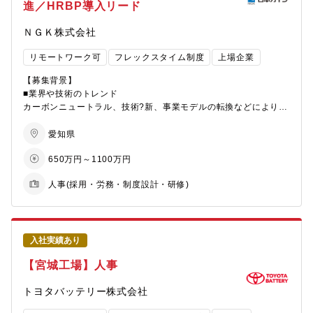
日立製作所の各ビジネスユニット／事業所ならびにグループ各社
・私傷病対応
進／HRBP導入リード
の人事勤労部門と連携しながら、多様な働き方をする多様な社員
・従業員のトラブル対応
のエンゲージメント・ウェルビーイング向上をかなえる労働・雇
・ハラスメント研修立案から実行
ＮＧＫ株式会社
用制度の企画・運用を推進いただきます。
・シニア従業員対応
また、幅広い事業を有する日立グループ内での活動に止まらず、
・派遣社員対応
リモートワーク可
フレックスタイム制度
上場企業
経団連や各省庁等とのディスカッションや他社の人事担当の方と
・従業員表彰 等
の情報交換を通じて、HRとしての知見・専門性を深める機会も多
【募集背景】
くあります。
【キャリアパス】
■業界や技術のトレンド
人事制度企画業務や人事考課、昇格制度の運営・改定等にもチャ
カーボンニュートラル、技術?新、事業モデルの転換などにより、
【募集背景】
レンジをすることができ、1つの業務の専門性を高めるだけでな
不確実性の?い経営環境が常態
組織と個々の社員のパフォーマンスの最大化により会社と個人の
く、人事としてのキャリアの幅を広げる機会が多くあります。
化している。?材に求められる能?や役割も急速に変化しており、
愛知県
相互成長を実現するために、各社員がより自律的な働き方を安心
また、人事部以外にも、本社コーポーレート部門内や、金沢工場
「配置・育成・評価」を?体で設
650万円～1100万円
安全な職場で行えることが重要です。
（石川県）、宮崎工場（宮崎県）での総務・人事業務など幅広い
計し直す必要性が?まっている。
これまでもエンゲージメントやパフォーマンス向上を実現する
キャリアパスがあります。
人事(採用・労務・制度設計・研修)
様々な取り組みを行ってきていますが、法改正や世の中の動向も
■事業や部門の大方針
とらえながら、日本の市場をリードしていけるよう日立グループ
【仕事の進め方・やりがい】
当社では、事業戦略の実??そのものを?めるため、?材マネジメン
の制度や施策の変革をリードしたいという高い意欲をお持ちの方
本社機能としての役割だけでなく、事業・現場に入り込み、各事
トは各事業部に委ねられてい
をお待ちしております。
業と綿密に連携を取りながら、時には全社共通の目線で、時には
る。そのため各ビジネスユニットが?ら課題に気づき、打ち?を選
事業単独の最適目線で、最適解を見出すことが求められます。
び、実?できる状態をつくることが
入社実績あり
【働く環境】
社内外様々なステークホルダーと関わり合うことができ、その中
必要である。
【宮城工場】人事
①配属グループは計11名。本社人財部門やビジネスユニット、グ
で人事として必要な様々な知識・経験を得ることができるだけで
ループ会社の人財部門のメンバー、経団連や省庁等の社外関係者
はなく、会社経営にも貢献することができます。
■PJTの??さ（?額・?数などの規模感、ロードマップ）
トヨタバッテリー株式会社
と広くコミュニケーションを取りながら、専門性を高めていま
また、採用業務においては事業別、職種別採用を行っていますの
本ポジションは、HRBPモデルの設計・展開という全社的インパ
す。
で、幅広い知見を習得できます。
クトを持つ取り組みと、数百名規模