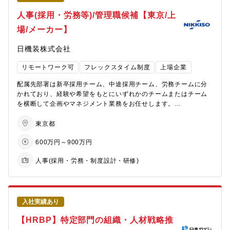
すので、内定まで丁寧にフォロー致します。
③労働組合との労使交渉
人事(採用・労務等)/管理職候補【東京/上
④ウェルビーイング向上策の立案・運用
⑤コンプライアンス対応における各ビジネスユニット、グループ
場/メーカー】
会社との連携
日機装株式会社
【ポジションの魅力・やりがい・キャリアパス】
・社会の変化と多様な個人をとらえながら、会社や従業員の変革
リモートワーク可
フレックスタイム制度
上場企業
をリードしていく経験を積むことができます。専門性高く労働関
連法令や各種制度を理解した上で、日本の労働市場をリードする
配属先部署は新卒採用チーム、中途採用チーム、労務チームに分
戦略を推進することで、社会の変革にも繋がるチャレンジングな
かれており、経験や希望をもとにいずれかのチームまたはチーム
仕事であるため、HRのプロフェッショナリティを追求される方に
を横断して企画やマネジメント業務をお任せします。
とっては、貴重なキャリア形成機会になります。
採用業務の関わりながら、労務業務も行なえるなど幅広い経験を
積むことができます。
東京都
【配属組織について（概要・ミッション）】
例）新卒採用と中途採用チームの責任者＋サブで労務業務など
600万円～900万円
日立グループの戦略実現のために、労働・雇用に関する人事勤労
諸制度の企画、社員のパフォーマンス向上に資する働き方に関す
【具体的には】
人事(採用・労務・制度設計・研修)
る企画、並びにその実行に向けた労働組合との労使折衝等を行っ
■採用（新卒・中途）
ています。法改正や世の中の動向を鑑み、会社として必要な対策
・年間スケジュール、戦略立案
を先手を打って企画・実行し準備をするとともに、社員一人ひと
・面接官業務
りの働きやすさとパフォーマンスを高め、組織のパフォーマンス
・インターンシップや合同説明会のイベント対応
向上に繋げるために重要な役割です。
・RPOコントロール、エージェントコントロール 等
入社実績あり
【HRBP】特定部門の組織・人材戦略推
【携わる事業・ビジネス・サービス・製品など】
■労務