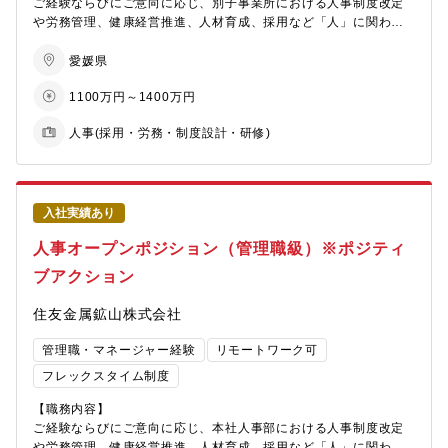
【職場のミッション】
ご経験ならびにご意向に応じ、別子事業所における人事制度改定
う役割として実務をこなしていただくことはもとより、人事制度
配属部署：人財戦略室 人事１G（技能系採用担当）
や労務管理、健康経営推進、人材育成、採用など「人」に関わる
改定や労政対応、健康経営推進、人材育成、採用など、幅広い業
職場風土：社内外との接点が多く、現場と密に連携する実務志向
いずれかの部門にて、チームのマネジメントを行う管理職として
務を担っています。
のチーム。企画と運用の両面で自律的に動ける環境
の活躍を期待しております。
愛媛県
※場合により本社内の各事業部人事ポジション(HRBP)への配属の
働き方 ：リモート（頻度：月50％未満）と出社を組み合わせた
可能性もございます。
働き方が可能。平均残業時間は約20時間/月程度
1100万円～1400万円
なお、同社の総合職では、全社横断的な職種別・専門別の管理区
分「職掌」を用いており、専門的な能力開発を目的に職掌別人材
【本ポジションの魅力】
人事(採用・労務・制度設計・研修)
【募集背景】
開発を行っているため、数年に一度の転勤を伴います（応相
「事業は人なり」の考えのもと、ものづくり企業として社員が自
■新組織・新体制への移行に伴う体制強化（増員）
談）。希望の初任地については応募書類にご記載ください。(面接
己の役割を認識し、活き活きと職場の仲間と目標に向かって働く
■足元の採用実務に加え、中期的な採用企画の立案・実行、様々な
時にも確認させていただきます。)
ことができるようラインとスタッフが連携して組織と人の活性化
雇用形態を横断的に扱うための人財補充が目的
に取り組んでいます。同社では、数年毎のローテーションで労務
業務はいずれも一人で担当するのではなく、チームでフォローし
入社実績あり
管理や人事制度改定から採用、教育、従業員エンゲージメント向
合いながら一緒に課題解決に向けた提案が出来る環境であり、社
上への取り組みといった多様な人事業務経験を積むことによりプ
人事オープンポジション（管理職級）※ポジティ
内コミュニケーションも非常に活発な環境です。
ロの人事屋を育成していきます。
また、人事部職掌として、各事業所間の定期的な情報交換の場が
ブアクション
あるほか、拠点を超えた研修や交流の機会もあり、全社の人事担
【キャリアパス】
当者と連携しながら業務を進めていただきます。
住友金属鉱山株式会社
1on1等でライフステージを確認させて頂いた上で将来的に複数の
拠点や人事関連部署を経験していただくことにより、人事のプロ
＜詳細＞
管理職・マネージャー経験
リモートワーク可
フェッショナルとしての活躍を期待いたします。
別子事業所おいては、同エリアの人事業務や工場の労務管理を担
フレックスタイム制度
う役割として実務をこなしていただくことはもとより、人事制度
【配属先情報】
改定や労政対応、健康経営推進、人材育成、採用など、幅広い業
【職務内容】
播磨事業所業務課：27名
務を担っています。
ご経験ならびにご意向に応じ、本社人事部における人事制度改定
男女比：男性 78％、女性 22％
※場合により本社内の各事業部人事ポジション(HRBP)への配属の
や労務管理、健康経営推進、人材育成、採用など「人」に関わる