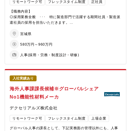
リモートワーク可
フレックスタイム制度
正社員
②勤務場所は本社（日本生命丸の内ビル）ですが、在宅でのリモ
のDivisionに深く?り込む実践型HRBPの両方を同時に経験でき
ートワークを効果的に活用し、ワークライフバランスの取れた働
【人事部について】
る。
【職務内容】
き方をしています。
当社の基幹事業である、インダストリアル事業、航空宇宙事業、
制度を作るだけでなく、「実装し、動かし、根付かせる」ことそ
◎採用業務全般 ･･･ 特に製造部門で活躍する期間社員・製造派
メディカル事業、いずれの事業においても、既存事業の推進だけ
のものがプロジェクトであり、ロードマップも?ら描くことができ
遣社員の採用を担当いただきます。
【配属組織について（概要・ミッション）】
でなく、社会的に新たな取り組みが求められ、注力をしていま
る
◎有期社員の管理・定着支援 ･･･ 派遣会社や製造現場と連携
日立グループの戦略実現のために、労働・雇用に関する人事勤労
す。
し、製造派遣社員の定着率向上施策を検討・実施いただきます。
宮城県
諸制度の企画、社員のパフォーマンス向上に資する働き方に関す
これらの経営戦略を実現するために、チームメンバーや協力企業
【求める人物像】
る企画、並びにその実行に向けた労働組合との労使折衝等を行っ
などのステークホルダーを巻き込みながら組織やプロジェクトを
・事業課題を?・組織の?葉に翻訳し、施策に落とし込める?材
580万円～960万円
【仕事の魅力】
ています。法改正や世の中の動向を鑑み、会社として必要な対策
牽引する「中核人材」と事業の最前線において高度な技能・知
・表に出ない違和感や小さな課題を?逃さず、?ら拾いにいけるス
・自動車業界における電動化の加速という大きな変革期に、人事
を先手を打って企画・実行し準備をするとともに、社員一人ひと
識・経験をもって、「技術の日機装」の根幹を支える「専門人
タンスを持つ方
人事(採用・労務・制度設計・研修)
の立場から会社を支えられるやりがいがあります。・採用は技
りの働きやすさとパフォーマンスを高め、組織のパフォーマンス
材」が必要不可欠であり、これらの人材の育成を強化していく方
・部門?・経営層と対等に議論しながらも現場の声に?を傾けられ
能・技術・事務職まで全方位で携わることができ、会社の魅力を
向上に繋げるために重要な役割です。
針です。
る、現場の声に共感しながらも?事の視点も大事にできるバランス
発信するプロモーション活動にも参加いただけます。・従業員が
また、すべての従業員が自分らしさを発揮し活き活きと働きがい
感覚を持つ方
「この会社に入ってよかった」「ここで働き続けたい」と思える
【福利厚生】
を感じて働くことができるよう、安全かつ健康で安心して柔軟な
・HRBPを「?事制度実?の代理?」ではなく、事業にコミットする
環境づくりに直接関わることができます。
入社実績あり
住宅手当（最大60万円/年）、寮・社宅、カフェテリアプラン
働き方ができる労働環境を整備するとともに、上司と部下のコミ
伴?者として体現できる方
（12.2万円相当/年）、子ども・介護等支援手当、仕事と育児・介
ュニケーションを通じた相互理解を図り、チャレンジを促進する
海外人事課課長候補※グローバルシェア
【キャリアプラン】
護の両立に関する各種支援制度（両立費用の支援、相談窓口な
自由闊達な組織風土を育むことにより、従業員の活躍の最大化に
【職務の特色】
①まずは製造部門における期間社員・製造派遣社員の採用・管理
No1機能性材料メーカ
ど）、持株制度、退職金制度、企業年金制度など
取り組んでいきます。
■部門のミッション
を担当いただきます。
※各種手当および制度には適用条件があります。詳しくは内定後
人事部として、各事業が求める組織・人材基盤を構築する為に必
・HRBPモデルを通じて、各Divisionにおける?材マネジメントの
②その後、高卒・学卒定期採用やキャリア採用へと担当領域を広
デクセリアルズ株式会社
のオファー面談にてご確認ください。
要な様々な取り組みを実行するために、人事部の組織体制の強化
質とスピードを引き上げ、事業成
げていただきます。 特に学卒採用については、本社人事部門と
を進めています。
果につながる状態をつくる。
連携し、東北出身者の採用促進にも携わっていただきます。
リモートワーク可
フレックスタイム制度
上場企業
■やりがい、魅?
【職場のイメージ・ミッション】
グローバル人事の課長として、下記実務面の管理以外にも、人事
・HRBPの「型」を現場で試し、磨き、横展開していくゼロイチ