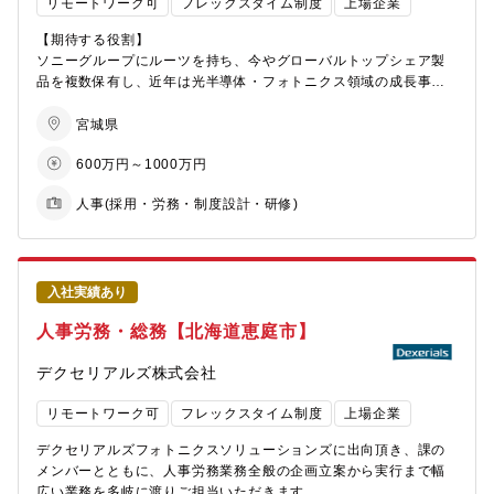
リモートワーク可
フレックスタイム制度
上場企業
【期待する役割】
ソニーグループにルーツを持ち、今やグローバルトップシェア製
品を複数保有し、近年は光半導体・フォトニクス領域の成長事業
も抱えるトップメーカーとなった同社にて、宮城県登米事業所の
人事総務（係長クラス）として業務をお任せいたします。
宮城県
（※本ポジションは、入社後にデクセリアルズフォトニクスソリ
600万円～1000万円
ューションズ株式会社に出向いただくことを想定しています。）
人事(採用・労務・制度設計・研修)
【業務詳細】
グループ会社の「デクセリアルズフォトニクスソリューション
ズ」に出向頂き、課のメンバーとともに、人事労務業務全般の企
画立案から実行まで幅広い業務を多岐に渡りご担当いただきま
す。また、デクセリアルズのコーポレート人事部門、DXPS登米事
入社実績あり
業所のチームとも連携しながら進めていただきます。
人事労務・総務【北海道恵庭市】
■人事労務関連業務：
組織人事など基盤人事業務の遂行、新卒採用・キャリア採用、人
デクセリアルズ株式会社
事労務システムの構築・改善・運用、DXによる業務効率化推進、
報酬・給与・労働時間制度など基盤制度の企画・運用・実行、社
リモートワーク可
フレックスタイム制度
上場企業
員コミュニケーションとエンゲージメント etc.
■総務関連業務：
デクセリアルズフォトニクスソリューションズに出向頂き、課の
工場建屋の維持管理、各種業者対応、各イベント企画など
メンバーとともに、人事労務業務全般の企画立案から実行まで幅
■チームマネジメント：
広い業務を多岐に渡りご担当いただきます。