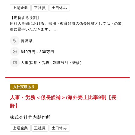
【キャリアプラン】
◆組織風土改革の推進
上場企業
正社員
土日休み
■入社直後
・男女ともに働きやすい職場環境づくり
教育施策の企画、運営
・管理職向け研修の企画・展開
【期待する役割】
■3年目以降
・KPIモニタリングと継続的改善
同社人事部における、採用・教育領域の係長候補として以下の業
教育機能のリーダーとして教育戦略を中長期で設計・推進、他
務に従事いただきます。
人事領域（採用・HRBP等）とのジョブローテーションも可能で
◆ステークホルダーマネジメント
(1) 人材採用（新卒・中途・契約・派遣）
す
・HRBP等の事業部門人事との伴走
(2) 人材育成（教育研修・育成）
長野県
■中長期的には、人事領域のマネジメント（グループマネージャー
・労働組合・経営層との協議・調整
まずは上記の運用からスタートし、全体運営に慣れて頂き、徐々
640万円～830万円
等）や人材育成専門職（研修企画責任者）への進展も可能です
・社外ベンチマーク調査・好事例の導入
に年間計画の企画や運用業務改善など担当範囲を広げていただき
ます。運営の後、運営業務の標準化により、業務をメンバーと共
人事(採用・労務・制度設計・研修)
【職場のイメージ】
【募集背景】
有しながら、計画企画・立案やメンバーのフォローなどを行って
■人財戦略機能約40名のうち、全社教育研修をまとめる人財開発グ
自動車業界は「100年に一度の変革期」にあり、デンソーも
いただきます。尚、「採用・教育」、「人事・労務」どちらの領
ループは5名（男性1名、女性4名）
CASE・カーボンニュートラルへの対応を加速させています。この
域を担当するかは、応募者の経験・能力等を総合的に判断して配
■育成センターや各部署の教育担当とも連携して全社教育を推進す
変革を支えるのは「人」であり、多様な視点を持つ人材の活躍が
置いたします。
る横断的な組織構成です
不可欠です。
＜業務の流れ＞
入社実績あり
当社はこの10年で日本本社において100名強の女性管理職を輩出
いずれの業務も計画・実行と改善を組織レベルで繰り返します。
人事・労務＜係長候補＞/海外売上比率9割【長
【職場のミッション】
してきましたが、2030年目標（グローバル10％、日本3.3％）の
部門目標に対するKPIを課長とともに係長候補（募集ポジション）
■必要な研修を企画し、確実に実行する業務運営能力に加え、将来
達成にはさらなる加速が必要です。採用強化だけでなく、社内に
が立案・計画し、達成するための施策案を立案、上長とともに見
野】
を見据えた教育制度の構築を通じて会社のビジョンを支える
眠るポテンシャル人材の発掘・育成を本格化させるため、この変
直しを図りながら実行・運営に移します。適宜上長の支援を得な
「要」となること
革を主導できるプロジェクトマネージャーを募集します。
がら、自身の経験やアイデアを活かし、当社組織風土も踏まえ
株式会社竹内製作所
■部署横断で「教育を人任せにしない」文化を醸成する役割を担う
て、提案・運営頂きます。実行とともに標準化に向けた業務改善
【業務のやりがい】
に取り組んでおりますので、入社頂き次第、運営と業務改善の両
上場企業
正社員
土日休み
? 経営直結のインパクト：グローバル16万人の組織で、経営課題
輪で経験を活かしてご活躍頂けます。